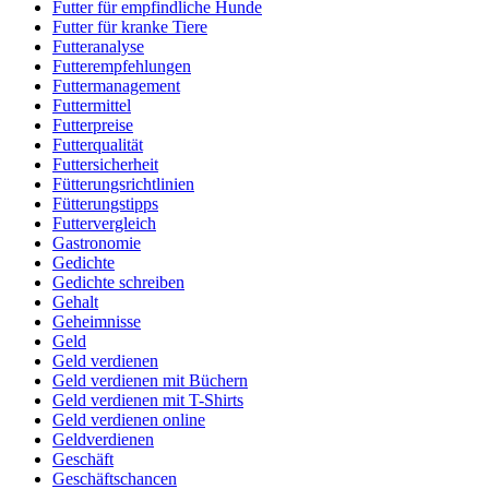
Futter für empfindliche Hunde
Futter für kranke Tiere
Futteranalyse
Futterempfehlungen
Futtermanagement
Futtermittel
Futterpreise
Futterqualität
Futtersicherheit
Fütterungsrichtlinien
Fütterungstipps
Futtervergleich
Gastronomie
Gedichte
Gedichte schreiben
Gehalt
Geheimnisse
Geld
Geld verdienen
Geld verdienen mit Büchern
Geld verdienen mit T-Shirts
Geld verdienen online
Geldverdienen
Geschäft
Geschäftschancen