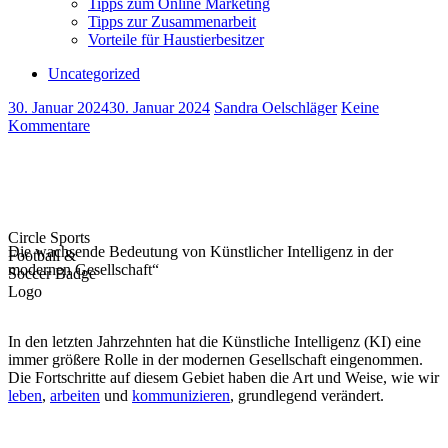
Tipps zum Online Marketing
Tipps zur Zusammenarbeit
Vorteile für Haustierbesitzer
Uncategorized
30. Januar 2024
30. Januar 2024
Sandra Oelschläger
Keine
Kommentare
Circle Sports
Die wachsende Bedeutung von Künstlicher Intelligenz in der
Football &
modernen Gesellschaft“
Soccer Badge
Logo
In ‌den letzten Jahrzehnten hat die Künstliche Intelligenz (KI) eine‍
immer größere Rolle in der⁤ modernen Gesellschaft eingenommen.
Die Fortschritte auf diesem ‌Gebiet haben die Art​ und⁣ Weise, wie wir
leben
,
arbeiten
und
kommunizieren
,⁤ grundlegend verändert.