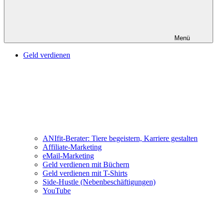
Menü
Geld verdienen
ANIfit-Berater: Tiere begeistern, Karriere gestalten
Affiliate-Marketing
eMail-Marketing
Geld verdienen mit Büchern
Geld verdienen mit T-Shirts
Side-Hustle (Nebenbeschäftigungen)
YouTube