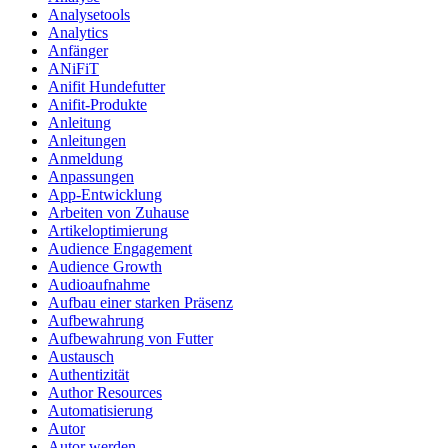
Analysetools
Analytics
Anfänger
ANiFiT
Anifit Hundefutter
Anifit-Produkte
Anleitung
Anleitungen
Anmeldung
Anpassungen
App-Entwicklung
Arbeiten von Zuhause
Artikeloptimierung
Audience Engagement
Audience Growth
Audioaufnahme
Aufbau einer starken Präsenz
Aufbewahrung
Aufbewahrung von Futter
Austausch
Authentizität
Author Resources
Automatisierung
Autor
Autor werden