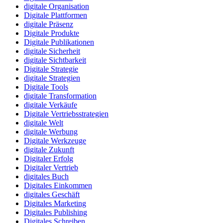
digitale Organisation
Digitale Plattformen
digitale Präsenz
Digitale Produkte
Digitale Publikationen
digitale Sicherheit
digitale Sichtbarkeit
Digitale Strategie
digitale Strategien
Digitale Tools
digitale Transformation
digitale Verkäufe
Digitale Vertriebsstrategien
digitale Welt
digitale Werbung
Digitale Werkzeuge
digitale Zukunft
Digitaler Erfolg
Digitaler Vertrieb
digitales Buch
Digitales Einkommen
digitales Geschäft
Digitales Marketing
Digitales Publishing
Digitales Schreiben