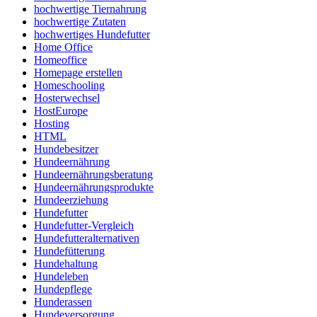
hochwertige Tiernahrung
hochwertige Zutaten
hochwertiges Hundefutter
Home Office
Homeoffice
Homepage erstellen
Homeschooling
Hosterwechsel
HostEurope
Hosting
HTML
Hundebesitzer
Hundeernährung
Hundeernährungsberatung
Hundeernährungsprodukte
Hundeerziehung
Hundefutter
Hundefutter-Vergleich
Hundefutteralternativen
Hundefütterung
Hundehaltung
Hundeleben
Hundepflege
Hunderassen
Hundeversorgung