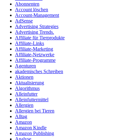
Abonnenten
Account löschen
Account-Management
AdSense
Advertising Strategies
Advertising Trends.
Affiliate für Tierprodukte
Affiliate-Links
Affiliate-Marketing
Affiliate-Netzwerke
Affiliate-Programme
Agenturen
akademisches Schreiben
Aktionen
Aktualisierung
Algorithmus
Alleinfutter
Alleinfuttermittel
Allergien
Allergien bei Tieren
Alltag
Amazon
Amazon Kindle
Amazon Publishing
Analyse