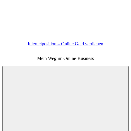
Zum
Inhalt
springen
Internetposition – Online Geld verdienen
Mein Weg im Online-Business