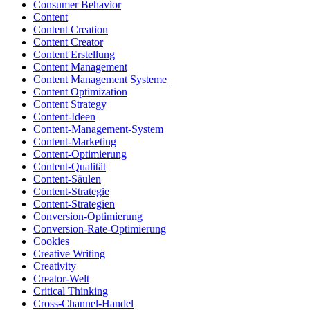
Consumer Behavior
Content
Content Creation
Content Creator
Content Erstellung
Content Management
Content Management Systeme
Content Optimization
Content Strategy
Content-Ideen
Content-Management-System
Content-Marketing
Content-Optimierung
Content-Qualität
Content-Säulen
Content-Strategie
Content-Strategien
Conversion-Optimierung
Conversion-Rate-Optimierung
Cookies
Creative Writing
Creativity
Creator-Welt
Critical Thinking
Cross-Channel-Handel