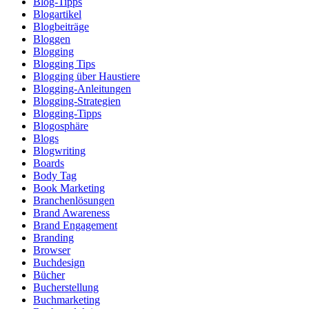
Blog-Tipps
Blogartikel
Blogbeiträge
Bloggen
Blogging
Blogging Tips
Blogging über Haustiere
Blogging-Anleitungen
Blogging-Strategien
Blogging-Tipps
Blogosphäre
Blogs
Blogwriting
Boards
Body Tag
Book Marketing
Branchenlösungen
Brand Awareness
Brand Engagement
Branding
Browser
Buchdesign
Bücher
Bucherstellung
Buchmarketing