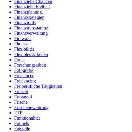
Finanzielle Chancen
Finanzielle Freiheit
Finanzplanung.
Finanzstrategien
Finanztools
Finanztransparenz.
Finanzverwaltung
Firewalls
Fitness
Flexibilität
Flexibles Arbeiten
Fonts
Forschungsarbeit
Fotografie
Freelancer
Freelancing
Freiberufliche Tätigkeiten
Freizeit
Fressnapf
Frische
Frischebewahrung
FTP
Funktionalität
Funnels
Fußzeile