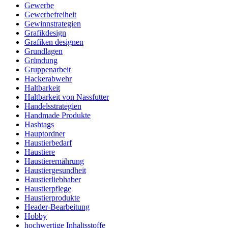
Gewerbe
Gewerbefreiheit
Gewinnstrategien
Grafikdesign
Grafiken designen
Grundlagen
Gründung
Gruppenarbeit
Hackerabwehr
Haltbarkeit
Haltbarkeit von Nassfutter
Handelsstrategien
Handmade Produkte
Hashtags
Hauptordner
Haustierbedarf
Haustiere
Haustierernährung
Haustiergesundheit
Haustierliebhaber
Haustierpflege
Haustierprodukte
Header-Bearbeitung
Hobby
hochwertige Inhaltsstoffe