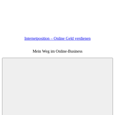
Zum
Inhalt
springen
Internetposition – Online Geld verdienen
Mein Weg im Online-Business