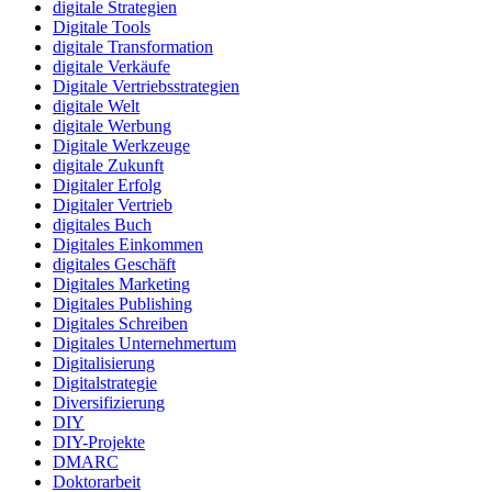
digitale Strategien
Digitale Tools
digitale Transformation
digitale Verkäufe
Digitale Vertriebsstrategien
digitale Welt
digitale Werbung
Digitale Werkzeuge
digitale Zukunft
Digitaler Erfolg
Digitaler Vertrieb
digitales Buch
Digitales Einkommen
digitales Geschäft
Digitales Marketing
Digitales Publishing
Digitales Schreiben
Digitales Unternehmertum
Digitalisierung
Digitalstrategie
Diversifizierung
DIY
DIY-Projekte
DMARC
Doktorarbeit