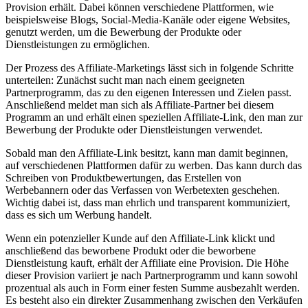
Provision erhält. Dabei können verschiedene Plattformen, ⁤wie
beispielsweise Blogs, Social-Media-Kanäle oder eigene Websites,
genutzt⁢ werden,⁢ um die Bewerbung‌ der Produkte oder‌
Dienstleistungen zu ermöglichen.
Der‌ Prozess ⁤des ‌Affiliate-Marketings lässt sich in folgende Schritte
unterteilen: Zunächst sucht man nach einem geeigneten
Partnerprogramm,‌ das zu den eigenen​ Interessen und Zielen ⁣passt.
Anschließend meldet man sich ‍als Affiliate-Partner bei diesem
Programm an und erhält einen speziellen ​Affiliate-Link, den man zur
Bewerbung der⁤ Produkte ‌oder Dienstleistungen ‌verwendet.
Sobald man den ⁢Affiliate-Link besitzt, kann man⁤ damit beginnen,
auf verschiedenen Plattformen dafür zu werben. Das kann durch das
Schreiben von ​Produktbewertungen, ⁢das Erstellen von
Werbebannern ‌oder das Verfassen ‍von Werbetexten‍ geschehen.
Wichtig dabei‌ ist, dass⁢ man ehrlich und ⁢transparent kommuniziert,
dass es⁤ sich um Werbung handelt.
Wenn ein potenzieller Kunde auf den Affiliate-Link klickt und
anschließend das beworbene Produkt oder die ​beworbene
Dienstleistung kauft, ⁢erhält der Affiliate​ eine Provision. Die Höhe
dieser⁣ Provision variiert je nach Partnerprogramm und kann‍ sowohl
prozentual als‍ auch in Form einer festen Summe ausbezahlt ⁣werden.
Es besteht also ein direkter Zusammenhang⁣ zwischen⁢ den Verkäufen