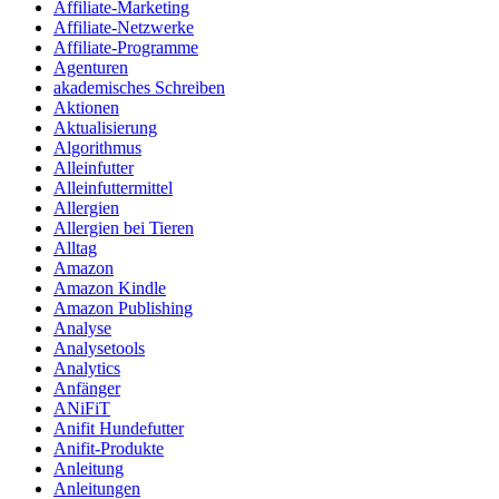
Affiliate-Marketing
Affiliate-Netzwerke
Affiliate-Programme
Agenturen
akademisches Schreiben
Aktionen
Aktualisierung
Algorithmus
Alleinfutter
Alleinfuttermittel
Allergien
Allergien bei Tieren
Alltag
Amazon
Amazon Kindle
Amazon Publishing
Analyse
Analysetools
Analytics
Anfänger
ANiFiT
Anifit Hundefutter
Anifit-Produkte
Anleitung
Anleitungen