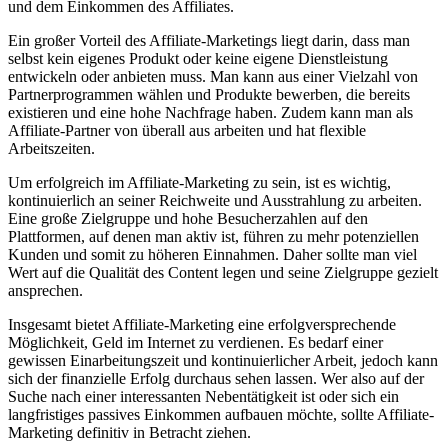
und ‌dem Einkommen⁤ des Affiliates.
Ein großer Vorteil des Affiliate-Marketings liegt darin, ⁤dass man
⁤selbst kein eigenes Produkt oder ⁤keine eigene Dienstleistung
entwickeln⁤ oder anbieten muss.‌ Man⁤ kann aus einer Vielzahl ⁢von
⁣Partnerprogrammen wählen und Produkte⁢ bewerben, die bereits⁤
existieren ​und eine⁢ hohe‍ Nachfrage‌ haben. Zudem kann man als
Affiliate-Partner von ⁣überall aus arbeiten und​ hat flexible
⁣Arbeitszeiten.
Um erfolgreich im ⁢Affiliate-Marketing zu ⁣sein, ist es wichtig,
kontinuierlich an seiner Reichweite und Ausstrahlung zu arbeiten.
Eine große Zielgruppe und hohe ⁢Besucherzahlen auf den
Plattformen,⁢ auf‌ denen man aktiv ist, führen zu mehr potenziellen
Kunden und⁣ somit zu‌ höheren⁢ Einnahmen.‌ Daher sollte man viel
Wert auf die Qualität des Content legen und⁢ seine⁢ Zielgruppe gezielt
ansprechen.
Insgesamt bietet Affiliate-Marketing eine erfolgversprechende
Möglichkeit,⁤ Geld im Internet⁤ zu verdienen. Es bedarf‌ einer
gewissen Einarbeitungszeit und kontinuierlicher Arbeit, jedoch ‍kann
sich der finanzielle​ Erfolg durchaus sehen​ lassen.​ Wer ⁢also auf der
Suche ⁣nach einer interessanten Nebentätigkeit⁣ ist oder sich ein
langfristiges ⁣passives Einkommen aufbauen möchte, sollte Affiliate-
Marketing⁣ definitiv in Betracht ⁤ziehen.