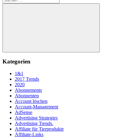
nach:
Suchen
Kategorien
1&1
2017 Trends
2020
Abonnements
Abonnenten
Account löschen
Account-Management
AdSense
Advertising Strategies
Advertising Trends.
Affiliate für Tierprodukte
Affiliate-Links