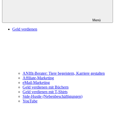
Menü
Geld verdienen
ANIfit-Berater: Tiere begeistern, Karriere gestalten
Affiliate-Marketing
eMail-Marketing
Geld verdienen mit Büchern
Geld verdienen mit T-Shirts
Side-Hustle (Nebenbeschäftigungen)
YouTube