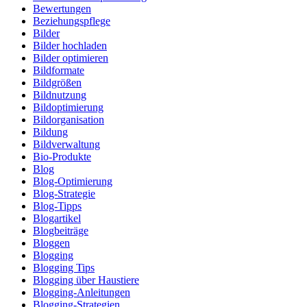
Bewertungen
Beziehungspflege
Bilder
Bilder hochladen
Bilder optimieren
Bildformate
Bildgrößen
Bildnutzung
Bildoptimierung
Bildorganisation
Bildung
Bildverwaltung
Bio-Produkte
Blog
Blog-Optimierung
Blog-Strategie
Blog-Tipps
Blogartikel
Blogbeiträge
Bloggen
Blogging
Blogging Tips
Blogging über Haustiere
Blogging-Anleitungen
Blogging-Strategien