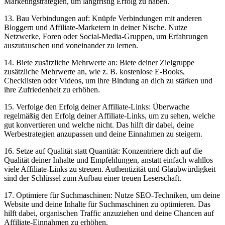
Marketingstrategien, um ⁣langfristig Erfolg zu ​haben.
13. Bau Verbindungen auf: Knüpfe⁣ Verbindungen mit anderen
Bloggern und Affiliate-Marketern in deiner Nische. ⁤Nutze
Netzwerke,‌ Foren oder Social-Media-Gruppen, um Erfahrungen
auszutauschen und voneinander zu lernen.
14. Biete zusätzliche Mehrwerte an: Biete deiner Zielgruppe⁤
zusätzliche Mehrwerte an, wie z. B. kostenlose E-Books,
Checklisten ‌oder Videos, um ihre Bindung⁣ an dich zu stärken und
ihre Zufriedenheit zu⁢ erhöhen.
15.​ Verfolge den Erfolg deiner Affiliate-Links: Überwache
regelmäßig den Erfolg deiner Affiliate-Links,⁣ um zu sehen, welche
gut konvertieren und welche nicht. Das hilft⁣ dir dabei, deine
Werbestrategien anzupassen und deine Einnahmen zu steigern.
16. Setze auf Qualität ⁣statt Quantität: Konzentriere dich ‌auf die
Qualität deiner Inhalte und Empfehlungen, anstatt einfach wahllos
viele Affiliate-Links zu streuen. Authentizität und Glaubwürdigkeit
sind der Schlüssel zum Aufbau einer treuen Leserschaft.
17. Optimiere für ⁢Suchmaschinen: Nutze ‍SEO-Techniken, um deine‌
Website und ​deine Inhalte für Suchmaschinen zu optimieren. Das
hilft dabei, organischen Traffic anzuziehen und deine Chancen auf
Affiliate-Einnahmen zu erhöhen.