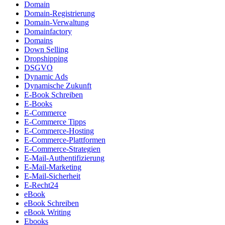
Domain
Domain-Registrierung
Domain-Verwaltung
Domainfactory
Domains
Down Selling
Dropshipping
DSGVO
Dynamic Ads
Dynamische Zukunft
E-Book Schreiben
E-Books
E-Commerce
E-Commerce Tipps
E-Commerce-Hosting
E-Commerce-Plattformen
E-Commerce-Strategien
E-Mail-Authentifizierung
E-Mail-Marketing
E-Mail-Sicherheit
E-Recht24
eBook
eBook Schreiben
eBook Writing
Ebooks