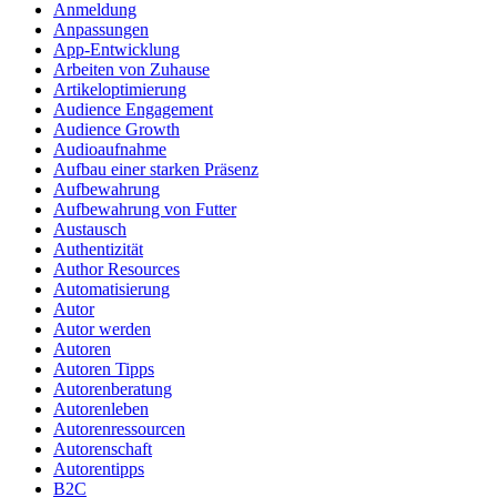
Anmeldung
Anpassungen
App-Entwicklung
Arbeiten von Zuhause
Artikeloptimierung
Audience Engagement
Audience Growth
Audioaufnahme
Aufbau einer starken Präsenz
Aufbewahrung
Aufbewahrung von Futter
Austausch
Authentizität
Author Resources
Automatisierung
Autor
Autor werden
Autoren
Autoren Tipps
Autorenberatung
Autorenleben
Autorenressourcen
Autorenschaft
Autorentipps
B2C