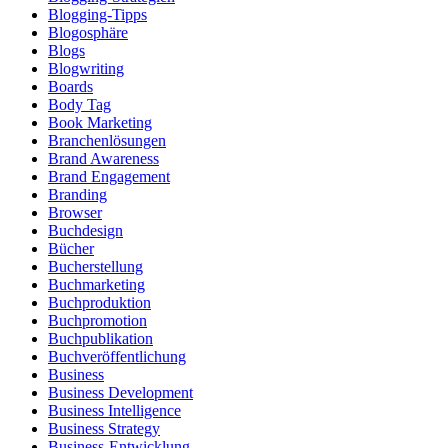
Blogging-Tipps
Blogosphäre
Blogs
Blogwriting
Boards
Body Tag
Book Marketing
Branchenlösungen
Brand Awareness
Brand Engagement
Branding
Browser
Buchdesign
Bücher
Bucherstellung
Buchmarketing
Buchproduktion
Buchpromotion
Buchpublikation
Buchveröffentlichung
Business
Business Development
Business Intelligence
Business Strategy
Business-Entwicklung