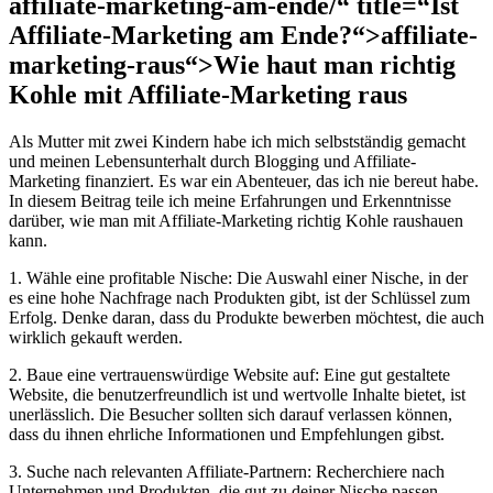
affiliate-marketing-am-ende/“ title=“Ist
Affiliate-Marketing am Ende?“>affiliate-
marketing-raus“>Wie haut man richtig
Kohle mit⁤ Affiliate-Marketing raus
Als Mutter mit zwei Kindern ⁤habe ich mich selbstständig gemacht
und meinen Lebensunterhalt⁤ durch Blogging und Affiliate-
Marketing finanziert. Es war ein Abenteuer, das⁣ ich nie bereut habe.
In diesem Beitrag teile ich meine ‍Erfahrungen⁣ und ‍Erkenntnisse
⁢darüber, wie man‍ mit Affiliate-Marketing richtig‌ Kohle raushauen
kann.
1. Wähle eine profitable Nische: Die Auswahl einer Nische, in der
es ‍eine hohe Nachfrage nach Produkten gibt, ist der Schlüssel zum
Erfolg. Denke ‍daran, dass du Produkte bewerben möchtest, die auch
wirklich gekauft werden.
2. Baue eine vertrauenswürdige Website auf: Eine gut gestaltete
Website, die benutzerfreundlich ist und wertvolle Inhalte bietet, ist
unerlässlich. Die Besucher sollten sich darauf verlassen können,
dass du ihnen ehrliche Informationen‌ und Empfehlungen gibst.
3.‍ Suche ⁣nach relevanten Affiliate-Partnern: Recherchiere nach
Unternehmen ⁣und‌ Produkten, die gut zu deiner⁢ Nische passen.