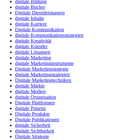
digitale Bildung
digitale Bücher
Digitale Dienstleistungen
digitale Inhalte
digitale Karriere
Digitale Kommunikation
digitale Kommunikationsstrategien
digitale Kreativität
digitale Künstler
digitale Lösungen
digitale Marketing
digitale Marketinginstrumente
Digitale Marketingstrategie
digitale Marketingstrategien
Digitale Marketingtechniken
digitale Märkte
digitale Medien
digitale Organisation
Digitale Plattformen
digitale Präsenz
Digitale Produkte
Digitale Publikationen
digitale Sicherheit
digitale Sichtbarkeit
Digitale Strategie