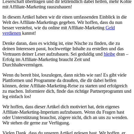
Leserschaft übertragen und dir letztendlich⁤ dabei ​helfen,⁢ mehr Kohle
mit Affiliate-Marketing rauszuhauen!
In diesem Artikel⁤ haben wir dir einen umfassenden Einblick in die
Welt⁢ des Affiliate-Marketings gegeben. Wir hoffen, dass du nun
⁣besser‌ verstehst, wie du online mit Affiliate-Marketing
Geld
verdienen
kannst!
Denke daran, dass es wichtig ist, eine Nische zu finden, die zu
deinen Interessen ⁢passt, hochwertige Inhalte zu erstellen ​und das
Vertrauen deiner Leser​ aufzubauen. Sei geduldig und
bleibe
dran –
Erfolg im Affiliate-Marketing braucht Zeit und
Durchhaltevermögen.
Wenn du bereit bist, loszulegen, dann nichts wie ran! Es gibt viele​
Plattformen und Programme da draußen, ​die dir dabei helfen
können,⁢ deine Affiliate-Marketing-Reise zu starten und erfolgreich
zu machen.⁤ Informiere dich, finde⁤ das richtige Partnerprogramm ‌und
leg einfach los!
Wir hoffen,⁢ dass dieser Artikel dich motiviert hat, dein eigenes
Affiliate-Marketing-Imperium aufzubauen. ​Wenn du Fragen hast
oder Unterstützung brauchst,⁢ zögere nicht, dich an uns zu ⁤wenden.
Wir stehen dir gerne ‍zur Verfügung.
Vielen Dank, dass du unseren Artikel gelesen hast. Wir hoffen, ‍er