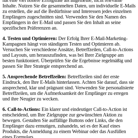
hat eine viel höhere Erfolgsrate als allgemeine, nicht relevante
Inhalte. Nutzen Sie die gesammelten Daten, um individuelle E-Mails
zu erstellen, die auf die Bedürfnisse und Interessen jedes einzelnen
Empfängers zugeschnitten sind. Verwenden Sie den Namen des
Empfängers in der E-Mail und passen Sie den Inhalt an seine
spezifischen Präferenzen an.
4. Testen und Optimieren:
Der Erfolg Ihrer E-Mail-Marketing-
Kampagnen hängt von ständigem Testen und Optimieren ab.
Versuchen Sie verschiedene Ansätze, Betreffzeilen, Call-to-Actions
und Layouts, um herauszufinden, was bei Ihrer Zielgruppe am
besten funktioniert. Überprüfen Sie die Ergebnisse regelmäßig und
passen Sie Ihre Strategie entsprechend an.
5. Ansprechende Betreffzeilen:
Betreffzeilen sind der erste
Eindruck, den Ihre E-Mails hinterlassen. Achten Sie darauf, dass sie
ansprechend, klar und prägnant sind. Verwenden Sie personalisierte
Betreffzeilen, um die Aufmerksamkeit der Empfänger zu erregen
und ihre Neugier zu wecken.
6. Call-to-Actions:
Ein klarer und eindeutiger Call-to-Action ist
entscheidend, um Ihre Zielgruppe zur gewünschten Aktion zu
bewegen. Gestalten Sie auffällige Buttons oder Links, die den
Empfänger dazu ermutigen, zuhandeln, sei es der Kauf eines
Produkts, die Anmeldung zu einem Webinar oder das Ausfüllen
eines Formulars.