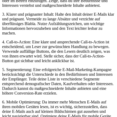
oder im Betreff einzufügen. Zeige, dass du ihre Bedürfnisse und
Interessen verstehst und maßgeschneiderte Inhalte anbietest.
3. Klarer und prägnanter Inhalt: Halte den Inhalt deiner E-Mails klar
und prägnant. Vermeide zu lange Absätze und verzichte auf
überflüssiges Blabla. Nutze Aufzählungszeichen, um wichtige
Informationen hervorzuheben und den Text leichter lesbar zu
machen.
4. Call-to-Action: Eine klare und ansprechende Call-to-Action ist
entscheidend, um Leser zur gewünschten Handlung zu bewegen.
Verwende auffällige Buttons, die den Lesern deutlich zeigen, was
von ihnen erwartet wird. Stelle sicher, dass der Call-to-Action-
Button gut sichtbar und leicht anklickbar ist.
5. Segmentierung: Eine erfolgreiche E-Mail-Marketing-Kampagne
berücksichtigt die Unterschiede in den Bedürfnissen und Interessen
der Empfänger. Teile deine Liste in verschiedene Segmente
entsprechend demografischer Daten, Kaufverhalten oder Interessen.
Dadurch kannst du maßgeschneiderte Inhalte anbieten und eine
höhere Conversion-Rate erzielen.
6. Mobile Optimierung: Da immer mehr Menschen E-Mails auf
ihren mobilen Geräten lesen, ist es wichtig, sicherzustellen, dass
deine E-Mails auch auf kleinen Bildschirmen gut aussehen und
leicht navigierbar sind. Optimiere deine E-Mails für mobile Geräte,