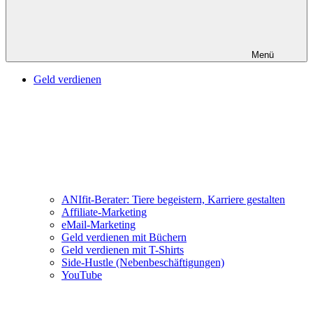
Menü
Geld verdienen
ANIfit-Berater: Tiere begeistern, Karriere gestalten
Affiliate-Marketing
eMail-Marketing
Geld verdienen mit Büchern
Geld verdienen mit T-Shirts
Side-Hustle (Nebenbeschäftigungen)
YouTube