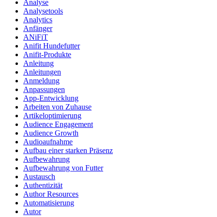
Analyse
Analysetools
Analytics
Anfänger
ANiFiT
Anifit Hundefutter
Anifit-Produkte
Anleitung
Anleitungen
Anmeldung
Anpassungen
App-Entwicklung
Arbeiten von Zuhause
Artikeloptimierung
Audience Engagement
Audience Growth
Audioaufnahme
Aufbau einer starken Präsenz
Aufbewahrung
Aufbewahrung von Futter
Austausch
Authentizität
Author Resources
Automatisierung
Autor