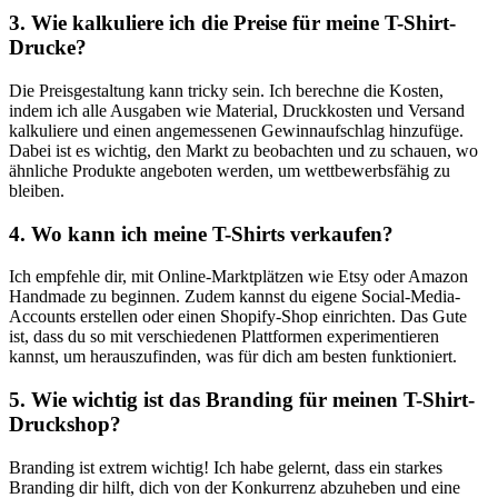
3. Wie kalkuliere ich die Preise für meine T-Shirt-
Drucke?
Die‌ Preisgestaltung kann tricky sein.‍ Ich berechne⁤ die Kosten,
indem ich alle Ausgaben wie Material, Druckkosten und Versand
kalkuliere⁤ und einen⁣ angemessenen Gewinnaufschlag⁤ hinzufüge.
Dabei ist es wichtig, den⁣ Markt zu ⁤beobachten und‌ zu schauen, wo
ähnliche ​Produkte ​angeboten ⁣werden, um wettbewerbsfähig zu
bleiben.
4. ‌Wo kann‍ ich meine T-Shirts verkaufen?
Ich empfehle dir, mit Online-Marktplätzen wie ​Etsy oder Amazon
Handmade zu beginnen. ‍Zudem kannst du eigene Social-Media-
Accounts erstellen oder ⁢einen Shopify-Shop einrichten. Das Gute ​
ist, dass du⁤ so mit⁢ verschiedenen ⁣Plattformen experimentieren
kannst, um herauszufinden, was für dich ‍am besten‌ funktioniert.
5. Wie wichtig ist das Branding für meinen T-Shirt-
Druckshop?
Branding ist extrem wichtig!⁣ Ich habe gelernt, dass ​ein starkes
Branding dir hilft, dich von der Konkurrenz abzuheben‍ und eine