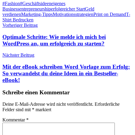
Schlagwörter
#Fashion
#Geschäftsideen
eigenes
Business
entrepreneurship
erfolgreicher Start
Geld
verdienen
Marketing-Tipps
Motivationsstrategien
Print on Demand
T-
Shirt Bedrucken
Beitragsnavigation
Vorheriger Beitrag
Optimale Schritte: Wie melde ich mich bei
WordPress an, um erfolgreich zu starten?
Nächster Beitrag
Mit der eBook schreiben Word Vorlage zum Erfolg:
So verwandelst du deine Ideen in ein Bestseller-
eBook!
Schreibe einen Kommentar
Deine E-Mail-Adresse wird nicht veröffentlicht.
Erforderliche
Felder sind mit
*
markiert
Kommentar
*