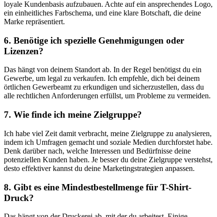
loyale ⁤Kundenbasis aufzubauen. Achte auf ein ‌ansprechendes ⁤Logo,
ein ⁣einheitliches Farbschema, und eine klare Botschaft, die deine
Marke ‍repräsentiert.
6. Benötige ⁣ich spezielle Genehmigungen oder
Lizenzen?
Das hängt von⁤ deinem ​Standort ab. In der Regel​ benötigst du ein‌
Gewerbe, um legal​ zu verkaufen.‍ Ich ‌empfehle,‍ dich bei deinem
örtlichen Gewerbeamt zu erkundigen und sicherzustellen, dass du
alle rechtlichen Anforderungen erfüllst, um ⁣Probleme zu vermeiden.
7.⁢ Wie finde ich meine Zielgruppe?
Ich habe viel Zeit damit verbracht, meine Zielgruppe zu ⁢analysieren,
indem ich Umfragen gemacht und soziale Medien durchforstet habe.
Denk darüber nach, welche Interessen und ⁢Bedürfnisse deine
potenziellen Kunden haben. Je besser ⁣du deine Zielgruppe ‌verstehst,‌
desto effektiver​ kannst du⁢ deine Marketingstrategien anpassen.
8. Gibt es eine Mindestbestellmenge für T-Shirt-
Druck?
Das‌ hängt von ‌der Druckerei ab, mit der du‍ arbeitest. Einige