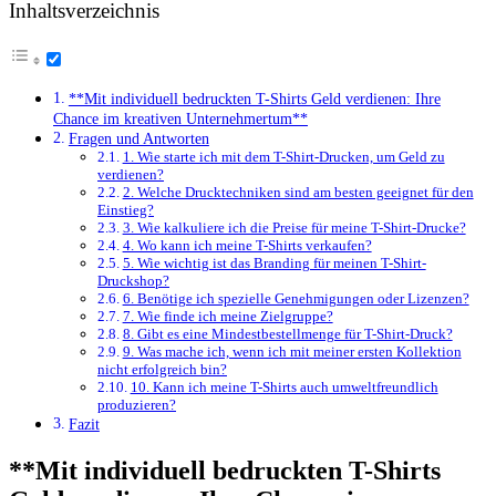
Inhaltsverzeichnis
**Mit individuell​ bedruckten T-Shirts Geld verdienen:⁣ Ihre
Chance im kreativen‍ Unternehmertum**
Fragen ⁣und ​Antworten
1. Wie starte ⁤ich mit dem‍ T-Shirt-Drucken, um Geld zu
verdienen?
2. Welche Drucktechniken sind am besten geeignet für den
Einstieg?
3. Wie kalkuliere ich die Preise für meine T-Shirt-Drucke?
4. ‌Wo kann‍ ich meine T-Shirts verkaufen?
5. Wie wichtig ist das Branding für meinen T-Shirt-
Druckshop?
6. Benötige ⁣ich spezielle Genehmigungen oder Lizenzen?
7.⁢ Wie finde ich meine Zielgruppe?
8. Gibt es eine Mindestbestellmenge für T-Shirt-Druck?
9. Was mache ich, wenn⁢ ich mit meiner ersten Kollektion
nicht erfolgreich bin?
10. Kann ich meine T-Shirts auch umweltfreundlich
produzieren?
Fazit
**Mit individuell​ bedruckten T-Shirts