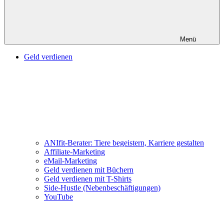
Menü
Geld verdienen
ANIfit-Berater: Tiere begeistern, Karriere gestalten
Affiliate-Marketing
eMail-Marketing
Geld verdienen mit Büchern
Geld verdienen mit T-Shirts
Side-Hustle (Nebenbeschäftigungen)
YouTube