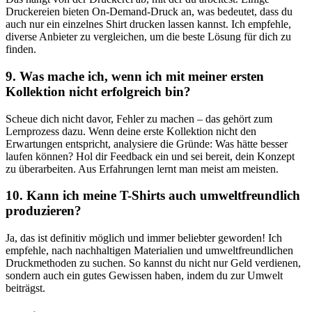
Druckereien bieten On-Demand-Druck an, was‍ bedeutet, ⁤dass du
auch nur ein einzelnes Shirt drucken lassen kannst. Ich empfehle,
diverse Anbieter zu vergleichen, um ⁢die beste ⁤Lösung⁢ für dich zu
⁣finden.
9. Was mache ich, wenn⁢ ich mit meiner ersten
Kollektion nicht erfolgreich bin?
Scheue‌ dich nicht davor,‍ Fehler zu machen – das gehört zum
Lernprozess⁤ dazu.‌ Wenn deine erste Kollektion nicht den‌
Erwartungen ⁤entspricht, analysiere die ‌Gründe: Was⁢ hätte besser⁢
laufen können? Hol dir Feedback ein und sei bereit,‌ dein Konzept
zu überarbeiten. ‍Aus ⁣Erfahrungen lernt man meist am meisten.
10. Kann ich meine T-Shirts auch umweltfreundlich
produzieren?
Ja, das ist definitiv möglich und immer beliebter geworden! Ich
empfehle, nach nachhaltigen Materialien‌ und umweltfreundlichen
Druckmethoden zu suchen. So kannst du⁣ nicht nur Geld verdienen,
sondern ​auch ein gutes Gewissen haben,‌ indem du zur Umwelt
beiträgst.