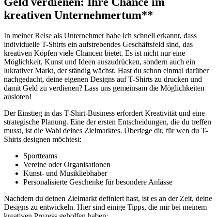
Geld verdienen:⁣ Ihre Chance im
kreativen‍ Unternehmertum**
In meiner Reise als Unternehmer habe ich schnell erkannt, ⁣dass
individuelle ‌T-Shirts ein aufstrebendes Geschäftsfeld sind, das
⁢kreativen Köpfen viele Chancen bietet. Es ist nicht nur eine
Möglichkeit, Kunst und Ideen auszudrücken, sondern auch ein
lukrativer Markt, der ständig wächst. Hast du schon ‍einmal⁣ darüber
nachgedacht, ⁣deine eigenen Designs ​auf T-Shirts zu drucken und
‍damit ⁢Geld zu verdienen? Lass uns gemeinsam die‍ Möglichkeiten
ausloten!
Der Einstieg in das T-Shirt-Business erfordert Kreativität‌ und eine
strategische Planung. Eine der ersten Entscheidungen, die du treffen
musst, ist die Wahl deines Zielmarktes. Überlege dir, für wen du T-
Shirts designen ⁢möchtest:
Sportteams
Vereine oder ⁤Organisationen
Kunst- und Musikliebhaber
Personalisierte‍ Geschenke für besondere⁤ Anlässe
Nachdem du deinen Zielmarkt definiert hast, ist ‌es an der Zeit, deine
Designs zu entwickeln. Hier sind ‍einige Tipps, die mir bei meinem‌
kreativen ‌Prozess geholfen haben: