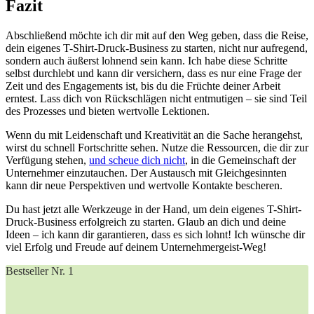
Fazit
Abschließend möchte ich dir mit ‍auf den Weg geben, ⁤dass die Reise,
dein eigenes‌ T-Shirt-Druck-Business zu starten, nicht nur aufregend,
sondern auch äußerst ​lohnend sein⁤ kann. Ich habe diese Schritte
selbst durchlebt und kann dir versichern, dass es nur eine Frage ⁢der
⁣Zeit ⁢und des ⁣Engagements ist, bis du die Früchte deiner Arbeit⁤
erntest. Lass dich von Rückschlägen⁤ nicht entmutigen – sie sind ‍Teil
des Prozesses und bieten wertvolle Lektionen.
Wenn du mit Leidenschaft und ​Kreativität an die Sache‌ herangehst,
wirst du schnell Fortschritte sehen. Nutze die Ressourcen, die dir‌ zur
Verfügung stehen,
und scheue dich nicht
,⁢ in die Gemeinschaft der
Unternehmer einzutauchen. Der Austausch mit​ Gleichgesinnten
kann⁤ dir neue ​Perspektiven und wertvolle Kontakte bescheren.
Du hast jetzt alle Werkzeuge in der​ Hand, um dein eigenes T-Shirt-
Druck-Business erfolgreich zu ‌starten. Glaub an dich und ⁤deine
Ideen – ich kann dir garantieren, dass es sich lohnt! Ich wünsche dir⁣
viel Erfolg und Freude auf deinem Unternehmergeist-Weg!
Bestseller Nr. 1