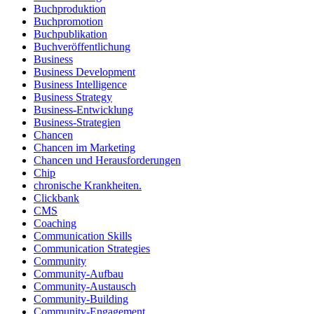
Buchproduktion
Buchpromotion
Buchpublikation
Buchveröffentlichung
Business
Business Development
Business Intelligence
Business Strategy
Business-Entwicklung
Business-Strategien
Chancen
Chancen im Marketing
Chancen und Herausforderungen
Chip
chronische Krankheiten.
Clickbank
CMS
Coaching
Communication Skills
Communication Strategies
Community
Community-Aufbau
Community-Austausch
Community-Building
Community-Engagement