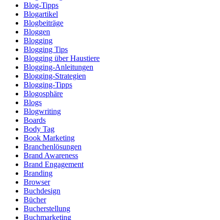
Blog-Tipps
Blogartikel
Blogbeiträge
Bloggen
Blogging
Blogging Tips
Blogging über Haustiere
Blogging-Anleitungen
Blogging-Strategien
Blogging-Tipps
Blogosphäre
Blogs
Blogwriting
Boards
Body Tag
Book Marketing
Branchenlösungen
Brand Awareness
Brand Engagement
Branding
Browser
Buchdesign
Bücher
Bucherstellung
Buchmarketing