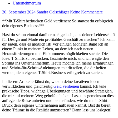
Unternehmertum
20. September 2024
Sandra Oelschläger
Keine Kommentare
**Mit T-Shirt ⁤bedrucken Geld‌ verdienen: So⁢ startest du erfolgreich
dein⁤ eigenes Business!**
Hast ⁢du schon einmal darüber nachgedacht, aus deiner Leidenschaft
für Design und ⁤Mode ein profitables Geschäft zu‍ machen?⁣ Ich kann⁣
dir‌ sagen, dass es möglich ist! Vor⁣ einigen‌ Monaten ⁢stand ich an
⁣einem Punkt in meinem Leben, an dem ich nach neuen
Herausforderungen und Einkommensmöglichkeiten suchte. ‌Die
Idee, T-Shirts zu bedrucken,‌ faszinierte mich, und ich wagte​ den ​
Sprung ins Unternehmertum. ​Heute möchte ich meine Erfahrungen
und Schritt-für-Schritt-Anleitungen mit dir teilen, die dir helfen
werden, dein⁣ eigenes T-Shirt-Business erfolgreich zu starten.
In ‍diesem Artikel erfährst du, wie du deine ⁢kreativen Ideen
verwirklichen‍ und⁣ gleichzeitig
Geld verdienen
kannst. Ich teile
praktische Tipps, wichtige Überlegungen und bewährte Strategien,
die ​mir ​auf meinem Weg geholfen haben. Lass uns gemeinsam ⁢diese
aufregende Reise antreten und herausfinden, ⁤wie du mit T-Shirt-
Druck⁣ dein eigenes Unternehmen aufbauen kannst. Bist ⁣du bereit,
deine Träume in die Realität umzusetzen? Dann ‍lass⁣ uns‌ loslegen!