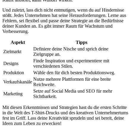
Und⁢ zuletzt,⁢ lass dich nicht entmutigen, wenn ‍du auf Hindernisse
stößt. Jedes Unternehmen hat⁣ seine Herausforderungen. Lerne aus
Fehlern, sei ‌flexibel und passe deine Strategie ‌an die Bedürfnisse
deiner Kunden an. ​Es gibt immer ⁣Raum ‌für Wachstum und⁢
Verbesserung.
Aspekt
Tipps
Definiere‍ deine⁤ Nische und sprich deine
Zielmarkt
Zielgruppe an.
Finde ‍Inspiration und ⁢experimentiere mit
Designs
‍verschiedenen Stilen.
Produktion
Wähle den‌ für dich besten Produktionsweg.
Nutze‍ mehrere Plattformen für eine breite
Verkaufskanäle
Reichweite.
Setze auf Social ⁤Media und SEO für⁢ mehr
Marketing
Sichtbarkeit.
Mit diesen Erkenntnissen und Strategien hast du die ersten ​Schritte
in die Welt des T-Shirt-Drucks ⁣und des ⁢kreativen Unternehmertums
fest im Griff. Lass deine Kreativität sprudeln und sei⁢ bereit, deine
Ideen‌ zum ​Leben ⁣zu erwecken!