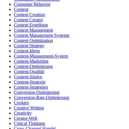
Consumer Behavior
Content
Content Creation
Content Creator
Content Erstellung
Content Management
Content Management Systeme
Content Optimization
Content Strategy
Content-Ideen
Content-Management-System
Content-Marketing
Content-Optimierung
Content-Qualität
Content-Säulen
Content-Strategie
Content-Strategien
Conversion-Optimierung
Conversion-Rate-Optimierung
Cookies
Creative Writing
Creativity
Creator-Welt
Critical Thinking
Cross-Channel-Handel