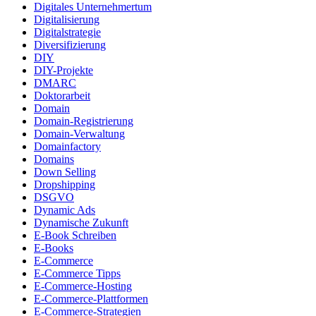
Digitales Unternehmertum
Digitalisierung
Digitalstrategie
Diversifizierung
DIY
DIY-Projekte
DMARC
Doktorarbeit
Domain
Domain-Registrierung
Domain-Verwaltung
Domainfactory
Domains
Down Selling
Dropshipping
DSGVO
Dynamic Ads
Dynamische Zukunft
E-Book Schreiben
E-Books
E-Commerce
E-Commerce Tipps
E-Commerce-Hosting
E-Commerce-Plattformen
E-Commerce-Strategien