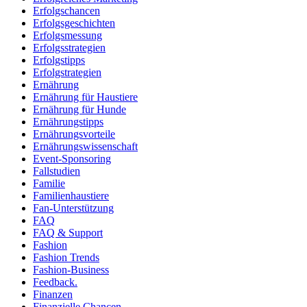
Erfolgschancen
Erfolgsgeschichten
Erfolgsmessung
Erfolgsstrategien
Erfolgstipps
Erfolgstrategien
Ernährung
Ernährung für Haustiere
Ernährung für Hunde
Ernährungstipps
Ernährungsvorteile
Ernährungswissenschaft
Event-Sponsoring
Fallstudien
Familie
Familienhaustiere
Fan-Unterstützung
FAQ
FAQ & Support
Fashion
Fashion Trends
Fashion-Business
Feedback.
Finanzen
Finanzielle Chancen