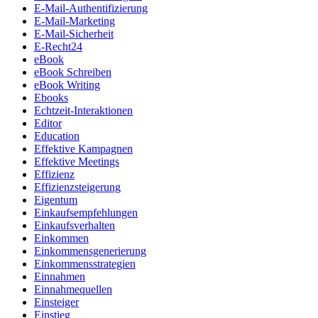
E-Mail-Authentifizierung
E-Mail-Marketing
E-Mail-Sicherheit
E-Recht24
eBook
eBook Schreiben
eBook Writing
Ebooks
Echtzeit-Interaktionen
Editor
Education
Effektive Kampagnen
Effektive Meetings
Effizienz
Effizienzsteigerung
Eigentum
Einkaufsempfehlungen
Einkaufsverhalten
Einkommen
Einkommensgenerierung
Einkommensstrategien
Einnahmen
Einnahmequellen
Einsteiger
Einstieg