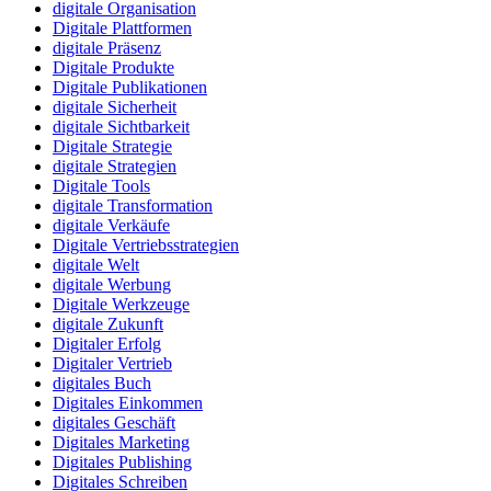
digitale Organisation
Digitale Plattformen
digitale Präsenz
Digitale Produkte
Digitale Publikationen
digitale Sicherheit
digitale Sichtbarkeit
Digitale Strategie
digitale Strategien
Digitale Tools
digitale Transformation
digitale Verkäufe
Digitale Vertriebsstrategien
digitale Welt
digitale Werbung
Digitale Werkzeuge
digitale Zukunft
Digitaler Erfolg
Digitaler Vertrieb
digitales Buch
Digitales Einkommen
digitales Geschäft
Digitales Marketing
Digitales Publishing
Digitales Schreiben