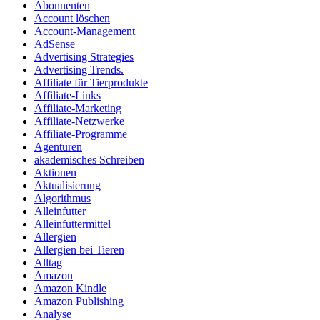
Abonnenten
Account löschen
Account-Management
AdSense
Advertising Strategies
Advertising Trends.
Affiliate für Tierprodukte
Affiliate-Links
Affiliate-Marketing
Affiliate-Netzwerke
Affiliate-Programme
Agenturen
akademisches Schreiben
Aktionen
Aktualisierung
Algorithmus
Alleinfutter
Alleinfuttermittel
Allergien
Allergien bei Tieren
Alltag
Amazon
Amazon Kindle
Amazon Publishing
Analyse