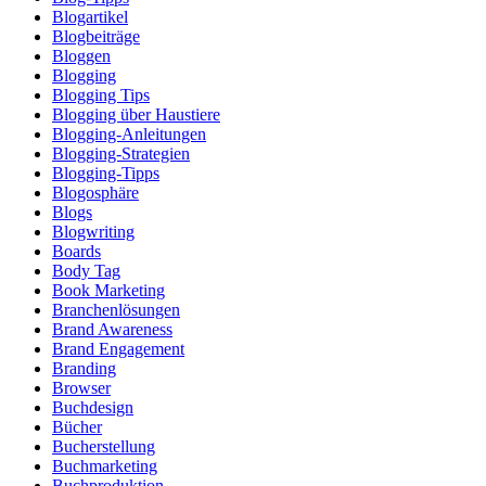
Blogartikel
Blogbeiträge
Bloggen
Blogging
Blogging Tips
Blogging über Haustiere
Blogging-Anleitungen
Blogging-Strategien
Blogging-Tipps
Blogosphäre
Blogs
Blogwriting
Boards
Body Tag
Book Marketing
Branchenlösungen
Brand Awareness
Brand Engagement
Branding
Browser
Buchdesign
Bücher
Bucherstellung
Buchmarketing
Buchproduktion