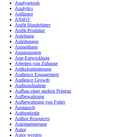
Analysetools
Analytics
Anfänger
ANiFiT
Anifit Hundefutter
Anifit-Produkte
Anleitung
Anleitungen
Anmeldung
Anpassungen
App-Entwicklung
Arbeiten von Zuhause
Artikeloptimierung
Audience Engagement
Audience Growth
Audioaufnahme
Aufbau einer starken Präsenz
Aufbewahrung
Aufbewahrung von Futter
Austausch
Authentizität
Author Resources
Automatisierung
Autor
Autor werden