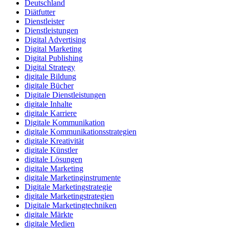
Deutschland
Diätfutter
Dienstleister
Dienstleistungen
Digital Advertising
Digital Marketing
Digital Publishing
Digital Strategy
digitale Bildung
digitale Bücher
Digitale Dienstleistungen
digitale Inhalte
digitale Karriere
Digitale Kommunikation
digitale Kommunikationsstrategien
digitale Kreativität
digitale Künstler
digitale Lösungen
digitale Marketing
digitale Marketinginstrumente
Digitale Marketingstrategie
digitale Marketingstrategien
Digitale Marketingtechniken
digitale Märkte
digitale Medien