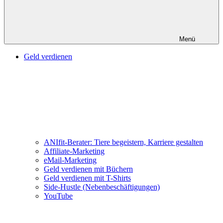
Menü
Geld verdienen
ANIfit-Berater: Tiere begeistern, Karriere gestalten
Affiliate-Marketing
eMail-Marketing
Geld verdienen mit Büchern
Geld verdienen mit T-Shirts
Side-Hustle (Nebenbeschäftigungen)
YouTube