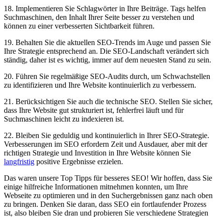
18. Implementieren Sie Schlagwörter ⁤in Ihre Beiträge. Tags helfen
⁢Suchmaschinen, den‌ Inhalt Ihrer Seite besser zu verstehen und
können⁢ zu einer verbesserten Sichtbarkeit führen.
19. Behalten‍ Sie die aktuellen SEO-Trends im⁤ Auge und passen Sie
Ihre Strategie ‍entsprechend ⁣an. Die SEO-Landschaft verändert sich
ständig, daher ist es wichtig, immer auf dem neuesten Stand zu sein.
20. Führen Sie regelmäßige SEO-Audits ⁣durch, um Schwachstellen
⁢zu identifizieren und ⁢Ihre Website ⁤kontinuierlich zu ​verbessern.
21. Berücksichtigen Sie auch ‌die ‌technische SEO. Stellen Sie sicher,
dass Ihre Website gut strukturiert ist, ‍fehlerfrei ‍läuft und für
Suchmaschinen leicht zu⁣ indexieren ist.
22. Bleiben Sie geduldig und kontinuierlich​ in Ihrer‍ SEO-Strategie.
Verbesserungen‌ im SEO erfordern Zeit und Ausdauer, aber⁣ mit der
richtigen Strategie und Investition in Ihre Website ⁢können ‍Sie
langfristig
⁣ positive Ergebnisse ⁤erzielen.
Das waren unsere Top Tipps für besseres SEO! Wir ‍hoffen, dass Sie
einige hilfreiche Informationen mitnehmen ⁤konnten, ⁤um Ihre
Webseite⁣ zu ⁢optimieren‍ und in den Suchergebnissen ganz nach oben‍
zu bringen. Denken Sie ‍daran, dass SEO⁢ ein ⁢fortlaufender Prozess‍
ist, also bleiben Sie dran und probieren Sie verschiedene Strategien