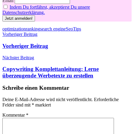
Email
Indem Du fortfährst, akzeptierst Du unsere
Datenschutzerklärung.
Schlagwörter
optimization
ranking
search engine
Seo
Tips
Beitragsnavigation
Vorheriger Beitrag
Vorheriger Beitrag
Nächster Beitrag
Copywriting Komplettanleitung: Lerne
überzeugende Werbetexte zu erstellen
Schreibe einen Kommentar
Deine E-Mail-Adresse wird nicht veröffentlicht.
Erforderliche
Felder sind mit
*
markiert
Kommentar
*