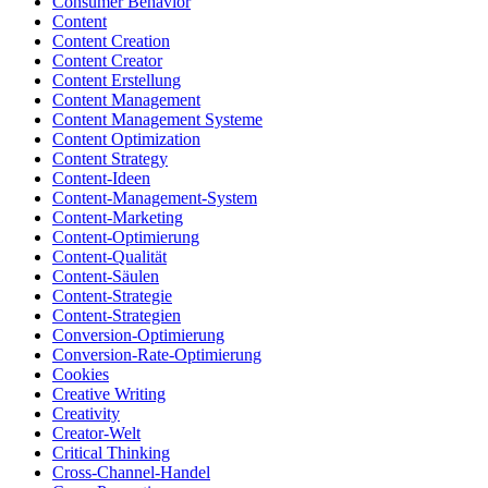
Consumer Behavior
Content
Content Creation
Content Creator
Content Erstellung
Content Management
Content Management Systeme
Content Optimization
Content Strategy
Content-Ideen
Content-Management-System
Content-Marketing
Content-Optimierung
Content-Qualität
Content-Säulen
Content-Strategie
Content-Strategien
Conversion-Optimierung
Conversion-Rate-Optimierung
Cookies
Creative Writing
Creativity
Creator-Welt
Critical Thinking
Cross-Channel-Handel