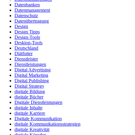
Datenbanken
Datenmanagement
Datenschutz
Datenübertragung
Design
Design Tipps
Design-Tools
Desktop-Tools
Deutschland
Diätfutter
Dienstleister
Dienstleistungen
Digital Advertising
Digital Marketing
Digital Publishing
Digital Strategy
digitale Bildung
digitale Bücher
Digitale Dienstleistungen
digitale Inhalte
digitale Karriere
Digitale Kommunikation
digitale Kommunikationsstrategien
digitale Kreativität
digitale Künstler