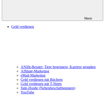
Menü
Geld verdienen
ANIfit-Berater: Tiere begeistern, Karriere gestalten
Affiliate-Marketing
eMail-Marketing
Geld verdienen mit Büchern
Geld verdienen mit T-Shirts
Side-Hustle (Nebenbeschäftigungen)
YouTube