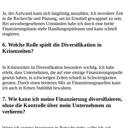
Ja, der Aufwand‌ kann sich langfristig auszahlen. Ich ⁤investiere Zeit
in‍ die Recherche und Planung, um im Ernstfall gewappnet⁣ zu sein.
Bei unvorhergesehenen‌ Umständen‌ habe ich​ durch eine breite
Finanzierungsbasis⁤ mehr Handlungsspielraum und kann schnell
‌reagieren.
6. Welche Rolle spielt die Diversifikation in
⁢Krisenzeiten?
In Krisenzeiten ist Diversifikation ‌besonders wichtig. Ich habe
erlebt, dass Unternehmen, die‌ auf eine ‌einzige ⁢Finanzierungsquelle‍
gesetzt haben, in schwierigen ‌Zeiten schnell in Schwierigkeiten
geraten. ​Durch einen⁣ breiteren Mix an Finanzierungsquellen kann
ich auch ⁤in ⁤Krisen‍ Stabilität bewahren.
7. Wie kann⁤ ich meine Finanzierung diversifizieren,
ohne ⁣die ⁣Kontrolle ⁤über mein⁣ Unternehmen⁢ zu⁤
verlieren?
Wenn ich ⁢externe Investoren in‍ Betracht⁤ ziehe, sollte ich auf