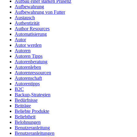
Aufbau einer starken Präsenz
Aufbewahrung
Aufbewahrung von Futter
Austausch
Authentizität
Author Resources
Automatisierung
Autor
Autor werden
Autoren
Autoren Tipps
Autorenberatung
Autorenleben
Autorenressourcen
Autorenschaft
Autorentipps
B2C
Backup-Strategien
Bedürfnisse
Beiträge
Beliebte Produkte
Beliebtheit
Belohnungen
Benutzeranleitung
Benutzeranleitungen