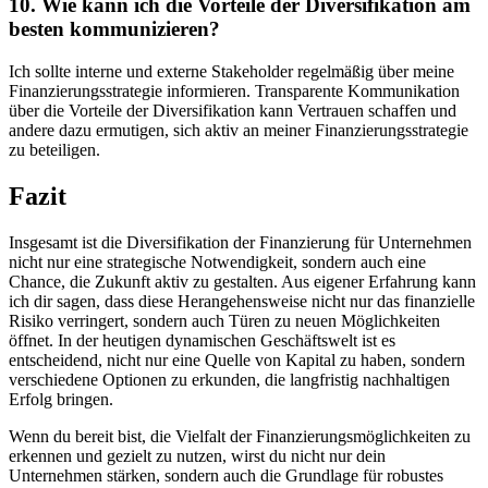
10. Wie kann ⁢ich‌ die Vorteile ⁢der Diversifikation am⁢
besten kommunizieren?
Ich sollte interne und‌ externe Stakeholder regelmäßig ‍über⁣ meine
Finanzierungsstrategie informieren.⁢ Transparente ⁤Kommunikation
über die Vorteile der⁤ Diversifikation ⁤kann Vertrauen⁣ schaffen ⁣und
andere dazu ermutigen, sich aktiv an meiner Finanzierungsstrategie
zu beteiligen.
Fazit
Insgesamt​ ist die Diversifikation der Finanzierung⁤ für Unternehmen
nicht nur eine strategische Notwendigkeit,‌ sondern auch eine
Chance, ‍die Zukunft aktiv zu gestalten. ⁤Aus eigener Erfahrung ⁣kann
ich dir sagen, dass⁤ diese Herangehensweise⁤ nicht nur das finanzielle
Risiko​ verringert, sondern auch Türen‌ zu neuen ⁤Möglichkeiten
öffnet. In‌ der heutigen dynamischen Geschäftswelt ist es
‍entscheidend,⁢ nicht nur ‌eine Quelle von⁤ Kapital‍ zu haben, sondern‌
verschiedene Optionen ⁢zu erkunden, die langfristig nachhaltigen
Erfolg ⁤bringen.
Wenn du‌ bereit bist, ​die Vielfalt der Finanzierungsmöglichkeiten ​zu
erkennen und‌ gezielt zu ​nutzen,⁣ wirst du nicht ‌nur dein
‍Unternehmen ​stärken,‍ sondern auch die⁤ Grundlage für ⁤robustes