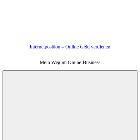
Zum
Inhalt
springen
Internetposition – Online Geld verdienen
Mein Weg im Online-Business