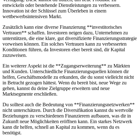
entwickeln oder bestehende Dienstleistungen ⁤zu verbessern.​
Innovation ist der Schlüssel‍ zum Überleben⁤ in einem
wettbewerbsintensiven Markt.
Zusätzlich kann ​eine diverse ‍Finanzierung ‍**investitorisches
⁣Vertrauen** ⁣schaffen. Investoren neigen dazu,⁤ Unternehmen zu
⁤unterstützen, die eine klare, gut diversifizierte‌ Finanzierungsstrategie⁢
vorweisen können. Ein solches Vertrauen⁤ kann zu verbesserten
Konditionen führen, da Investoren​ eher ⁣bereit sind, dir Kapital
zuzuweisen.
Ein weiterer Aspekt ist ⁢die **Zugangserweiterung** zu Märkten
und Kunden. ‌Unterschiedliche Finanzierungsquellen können dir
helfen,⁣ Geschäftsmodelle zu erkunden, die du⁣ sonst vielleicht‌ nicht ​
in​ Betracht ⁤gezogen hättest. Wenn du bereit bist, ‍neue Wege zu
gehen, kannst du deine ‍Zielgruppe erweitern und neue‍
Marktsegmente erschließen.
Du solltest ⁢auch die Bedeutung⁢ von **Finanzierungsnetzwerken**
nicht unterschätzen. Durch die Diversifikation‍ kannst du wertvolle
Beziehungen ​zu ⁤verschiedenen Finanzierern aufbauen,⁤ was dir‍ in
Zukunft neue Möglichkeiten⁣ eröffnen‍ kann. Ein starkes Netzwerk
‍kann dir⁢ helfen, schnell an Kapital zu ⁤kommen, wenn du es
benötigst.