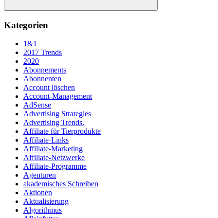
Suchen
Kategorien
1&1
2017 Trends
2020
Abonnements
Abonnenten
Account löschen
Account-Management
AdSense
Advertising Strategies
Advertising Trends.
Affiliate für Tierprodukte
Affiliate-Links
Affiliate-Marketing
Affiliate-Netzwerke
Affiliate-Programme
Agenturen
akademisches Schreiben
Aktionen
Aktualisierung
Algorithmus