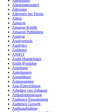
Alleinfutter
Alleinfuttermittel
Allergien
Allergien bei Tieren
Alltag
Amazon
Amazon Kindle
Amazon Publishing
Analyse
Analysetools
Analytics
Anfänger
ANiFiT
Anifit Hundefutter
Anifit-Produkte
Anleitung
Anleitungen
Anmeldung
Anpassungen
App-Entwicklung
Arbeiten von Zuhause
Artikeloptimierung
Audience Engagement
Audience Growth
Audioaufnahme