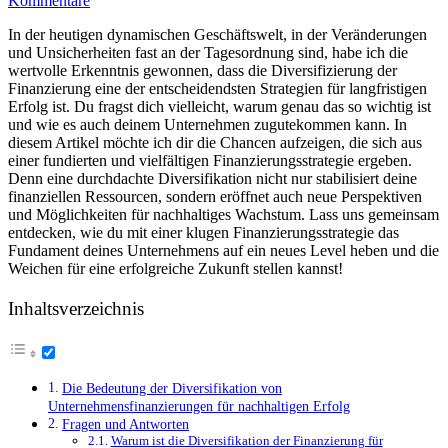
Kommentare
In der heutigen dynamischen Geschäftswelt, in ⁣der Veränderungen
und Unsicherheiten⁤ fast an der ⁤Tagesordnung sind, habe ich die‍
wertvolle Erkenntnis gewonnen, dass die Diversifizierung der‌
Finanzierung eine​ der⁣ entscheidendsten Strategien für langfristigen
Erfolg ist. Du fragst dich‍ vielleicht,​ warum⁢ genau ​das so ‍wichtig⁤ ist
und ‌wie ‍es ​auch deinem Unternehmen ⁣zugutekommen kann. In‍
diesem ⁤Artikel möchte ich ⁢dir die⁢ Chancen⁤ aufzeigen,⁢ die sich aus
einer fundierten und ⁣vielfältigen ​Finanzierungsstrategie ergeben.
Denn eine durchdachte Diversifikation nicht nur stabilisiert‌ deine
finanziellen Ressourcen, sondern eröffnet auch neue Perspektiven
⁢und ​Möglichkeiten für nachhaltiges Wachstum.‍ Lass uns gemeinsam‌
entdecken, wie du mit einer klugen Finanzierungsstrategie das
Fundament‌ deines Unternehmens auf ein neues ​Level heben und die
Weichen für​ eine erfolgreiche Zukunft stellen kannst!
Inhaltsverzeichnis
Die⁤ Bedeutung ‍der Diversifikation von
Unternehmensfinanzierungen für⁢ nachhaltigen Erfolg
Fragen ‌und Antworten
Warum‍ ist die ⁢Diversifikation​ der Finanzierung für