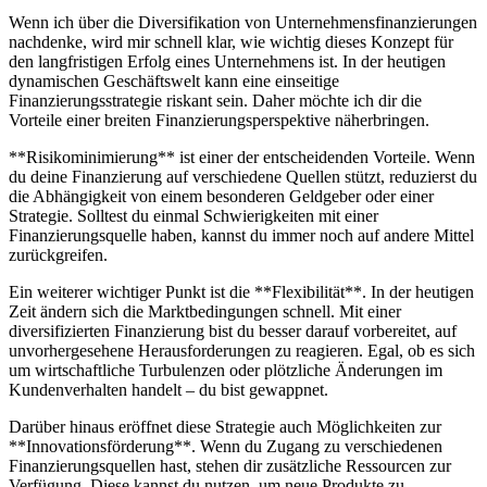
Wenn ich über die Diversifikation von Unternehmensfinanzierungen
nachdenke, wird‌ mir schnell klar, wie wichtig dieses Konzept für
den langfristigen Erfolg​ eines Unternehmens​ ist. In der heutigen
⁣dynamischen Geschäftswelt kann ‌eine einseitige
Finanzierungsstrategie riskant ‍sein.⁢ Daher möchte ich dir‍ die
Vorteile‌ einer breiten⁤ Finanzierungsperspektive näherbringen.
**Risikominimierung** ist einer​ der ​entscheidenden Vorteile. Wenn
du deine ⁢Finanzierung⁤ auf verschiedene Quellen stützt,⁢ reduzierst du
die Abhängigkeit‍ von einem besonderen Geldgeber ⁣oder⁢ einer
Strategie. Solltest du ⁤einmal Schwierigkeiten mit einer
⁣Finanzierungsquelle haben,⁢ kannst du ⁣immer noch​ auf andere Mittel‍
zurückgreifen.
Ein​ weiterer wichtiger Punkt ist‌ die **Flexibilität**. In ‌der heutigen
Zeit ändern⁤ sich ⁤die‌ Marktbedingungen ‌schnell. Mit einer
diversifizierten Finanzierung bist⁢ du besser darauf vorbereitet,‍ auf
unvorhergesehene Herausforderungen zu reagieren. Egal, ob es sich
um wirtschaftliche ‌Turbulenzen oder plötzliche Änderungen im
Kundenverhalten handelt – du‌ bist gewappnet.
Darüber hinaus ​eröffnet diese ‌Strategie​ auch Möglichkeiten zur
**Innovationsförderung**. ‍Wenn du ⁢Zugang ⁤zu verschiedenen
Finanzierungsquellen hast, stehen dir zusätzliche ⁢Ressourcen zur ​
Verfügung. Diese ⁤kannst ‌du nutzen,⁤ um neue Produkte zu