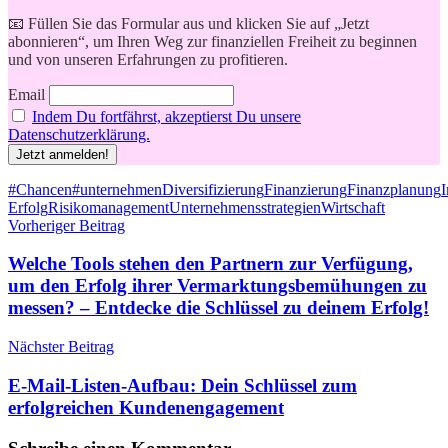
📧 Füllen Sie das Formular aus und klicken Sie auf „Jetzt
abonnieren“, um Ihren Weg zur finanziellen Freiheit zu beginnen
und von unseren Erfahrungen zu profitieren.
Email
Indem Du fortfährst, akzeptierst Du unsere
Datenschutzerklärung.
Schlagwörter
#Chancen
#unternehmen
Diversifizierung
Finanzierung
Finanzplanung
I
Erfolg
Risikomanagement
Unternehmensstrategien
Wirtschaft
Beitragsnavigation
Vorheriger Beitrag
Welche Tools stehen den Partnern zur Verfügung,
um den Erfolg ihrer Vermarktungsbemühungen zu
messen? – Entdecke die Schlüssel zu deinem Erfolg!
Nächster Beitrag
E-Mail-Listen-Aufbau: Dein Schlüssel zum
erfolgreichen Kundenengagement