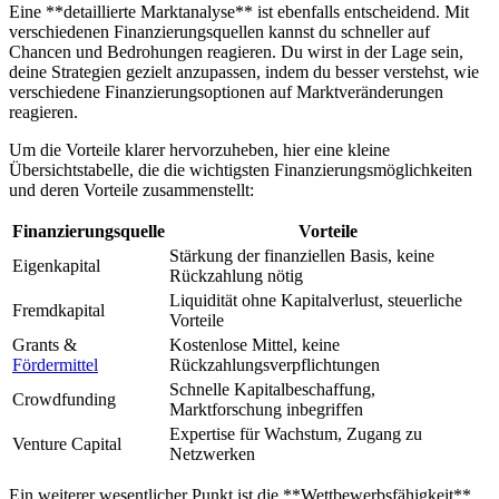
Eine **detaillierte Marktanalyse** ist ebenfalls entscheidend. Mit
⁤verschiedenen Finanzierungsquellen​ kannst du ⁤schneller auf
Chancen und Bedrohungen reagieren.​ Du wirst​ in der‍ Lage sein,⁤
deine Strategien‍ gezielt anzupassen, indem du⁣ besser verstehst, wie
verschiedene ‍Finanzierungsoptionen auf Marktveränderungen
reagieren.
Um⁣ die Vorteile klarer hervorzuheben, ​hier eine kleine
⁤Übersichtstabelle, die die wichtigsten Finanzierungsmöglichkeiten
und deren Vorteile zusammenstellt:
Finanzierungsquelle
Vorteile
Stärkung⁣ der finanziellen ‌Basis, keine
Eigenkapital
Rückzahlung⁣ nötig
Liquidität ohne Kapitalverlust, steuerliche
Fremdkapital
Vorteile
Grants⁣ &
Kostenlose Mittel, keine
Fördermittel
Rückzahlungsverpflichtungen
Schnelle Kapitalbeschaffung,
Crowdfunding
Marktforschung inbegriffen
Expertise für Wachstum, Zugang zu
Venture Capital
Netzwerken
Ein weiterer wesentlicher Punkt ist‍ die **Wettbewerbsfähigkeit**.