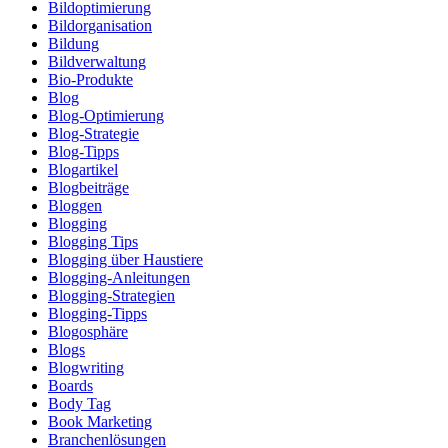
Bildoptimierung
Bildorganisation
Bildung
Bildverwaltung
Bio-Produkte
Blog
Blog-Optimierung
Blog-Strategie
Blog-Tipps
Blogartikel
Blogbeiträge
Bloggen
Blogging
Blogging Tips
Blogging über Haustiere
Blogging-Anleitungen
Blogging-Strategien
Blogging-Tipps
Blogosphäre
Blogs
Blogwriting
Boards
Body Tag
Book Marketing
Branchenlösungen