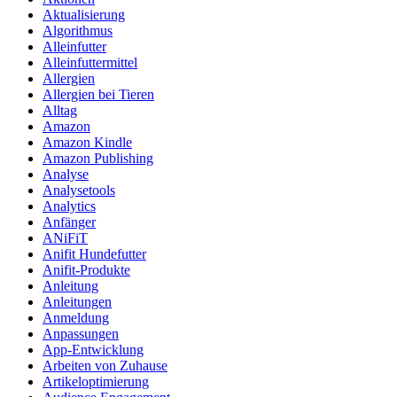
Aktualisierung
Algorithmus
Alleinfutter
Alleinfuttermittel
Allergien
Allergien bei Tieren
Alltag
Amazon
Amazon Kindle
Amazon Publishing
Analyse
Analysetools
Analytics
Anfänger
ANiFiT
Anifit Hundefutter
Anifit-Produkte
Anleitung
Anleitungen
Anmeldung
Anpassungen
App-Entwicklung
Arbeiten von Zuhause
Artikeloptimierung