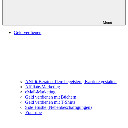
Menü
Geld verdienen
ANIfit-Berater: Tiere begeistern, Karriere gestalten
Affiliate-Marketing
eMail-Marketing
Geld verdienen mit Büchern
Geld verdienen mit T-Shirts
Side-Hustle (Nebenbeschäftigungen)
YouTube