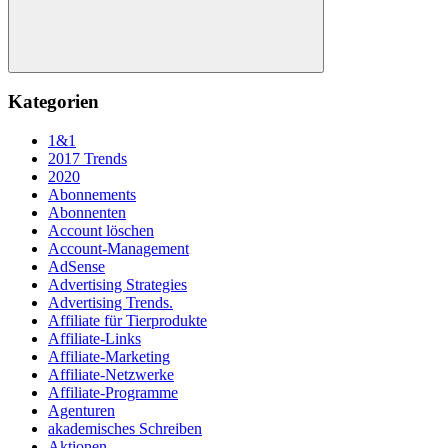
Suchen
Kategorien
1&1
2017 Trends
2020
Abonnements
Abonnenten
Account löschen
Account-Management
AdSense
Advertising Strategies
Advertising Trends.
Affiliate für Tierprodukte
Affiliate-Links
Affiliate-Marketing
Affiliate-Netzwerke
Affiliate-Programme
Agenturen
akademisches Schreiben
Aktionen