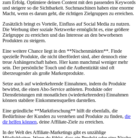
zum ‌Erfolg. Optimiere deinen⁤ Content mit den passenden⁤ Keywords
und steigere ⁤so die Sichtbarkeit. Suchmaschinen​ haben eine ⁣enorme
‌Macht, wenn es darum⁢ geht, die richtigen Zielgruppen zu erreichen.
Zusätzlich bringt es⁣ Vorteile, Einfluss⁢ auf⁢ Social Media zu nutzen.
Die ⁢Werbung über ⁤soziale Netzwerke ermöglicht es, eine größere
⁢Zielgruppe zu erreichen und das Interesse an den beworbenen
Produkten zu steigern.
Eine weitere Chance liegt in den **Nischenmärkten**. Finde
spezielle⁢ Produkte, ⁤die nicht überfördert⁣ sind, aber dennoch eine
treue⁤ Anhängerschaft haben. Hier kann manchmal weniger mehr
sein. Der persönliche Touch und die Authentizität sind oft
überzeugender ⁤als große Markenprodukte.
Setze auch auf‍ wiederkehrende Einnahmen, indem​ du ‍Produkte
bewirbst, die einen Abo-Service anbieten. Produkte ⁢oder⁣
Dienstleistungen mit monatlichen (wiederkehrenden) Einnahmen
können ​stabilere Einkommensquellen darstellen.
Eine gründliche⁢ **Marktforschung** hilft dir ⁤ebenfalls, die
Bedürfnisse ⁤der Kunden⁢ zu verstehen und Produkte ‌zu finden,
die
dir helfen können
, deine​ Affiliate-Ziele ⁤zu erreichen.
In der Welt des Affiliate-Marketings gibt es unzählige⁤
Möglichkeiten. Wenn ⁤du fühlst, dass ein⁤ Produkt oder ⁢eine ⁣Nische