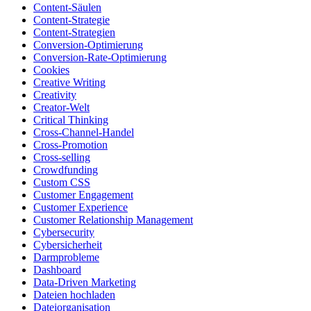
Content-Säulen
Content-Strategie
Content-Strategien
Conversion-Optimierung
Conversion-Rate-Optimierung
Cookies
Creative Writing
Creativity
Creator-Welt
Critical Thinking
Cross-Channel-Handel
Cross-Promotion
Cross-selling
Crowdfunding
Custom CSS
Customer Engagement
Customer Experience
Customer Relationship Management
Cybersecurity
Cybersicherheit
Darmprobleme
Dashboard
Data-Driven Marketing
Dateien hochladen
Dateiorganisation