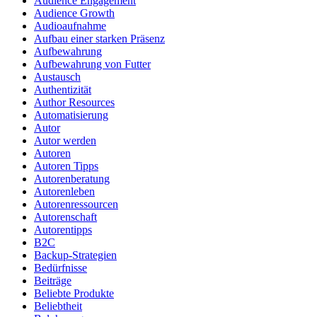
Audience Engagement
Audience Growth
Audioaufnahme
Aufbau einer starken Präsenz
Aufbewahrung
Aufbewahrung von Futter
Austausch
Authentizität
Author Resources
Automatisierung
Autor
Autor werden
Autoren
Autoren Tipps
Autorenberatung
Autorenleben
Autorenressourcen
Autorenschaft
Autorentipps
B2C
Backup-Strategien
Bedürfnisse
Beiträge
Beliebte Produkte
Beliebtheit