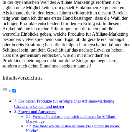
In der dynamischen⁣ Welt ‌des Affiliate-Marketings eröffnen sich
täglich ⁤neue‍ Möglichkeiten, um gezielt Einkommen zu generieren.
Als jemand,⁤ der in den letzten Jahren erfolgreich ⁣in diesem⁢ Bereich‍
tätig war, kann ich dir ​aus erster​ Hand​ bestätigen,⁤ dass die‌ Wahl ​der‍
richtigen Produkte entscheidend für​ deinen Erfolg ist. ​In diesem
Artikel⁢ möchte ich meine Erfahrungen mit dir​ teilen und ⁣dir⁤
wertvolle Einblicke‌ geben,⁤ welche Produkte für⁢ Affiliate-Marketing
besonders vielversprechend sind. Egal, ob du gerade ​erst anfängst⁣
oder bereits Erfahrung hast, die richtigen Partnerschaften können ⁤der
Schlüssel sein, um⁤ dein Geschäft auf das nächste Level zu heben.
Lass ⁢uns gemeinsam entdecken, wie du ⁣mit ​durchdachten
Produktentscheidungen​ nicht nur deine Zielgruppe begeistern,
sondern auch ⁢deine Einnahmen steigern⁤ kannst!
Inhaltsverzeichnis
Die ⁣besten Produkte​ für erfolgreiches Affiliate-Marketing:
Chancen erkennen ⁣und nutzen
Fragen und Antworten
Welche ‌Produkte eignen sich am besten für ⁢Affiliate-
Marketing?
Wie finde ⁢ich die besten Affiliate-Programme für meine⁤
Nische?