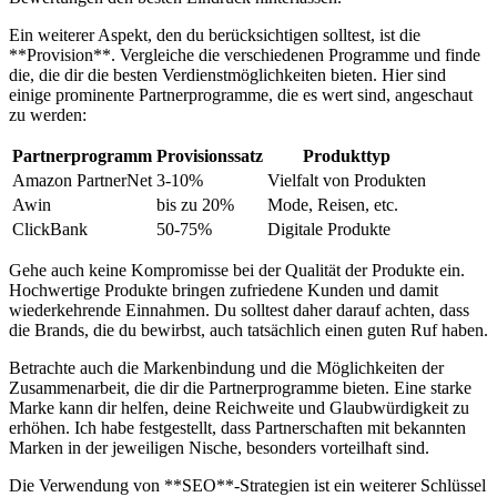
Ein weiterer Aspekt,⁤ den ‍du ⁢berücksichtigen solltest, ist die
**Provision**. ​Vergleiche die ​verschiedenen Programme und finde
die, die dir ‍die⁤ besten Verdienstmöglichkeiten bieten. Hier sind
einige prominente Partnerprogramme, die⁣ es wert sind, angeschaut
zu werden:
Partnerprogramm
Provisionssatz
Produkttyp
Amazon PartnerNet
3-10%
Vielfalt​ von Produkten
Awin
bis zu 20%
Mode, Reisen, ‍etc.
ClickBank
50-75%
Digitale ⁤Produkte
Gehe auch keine Kompromisse⁣ bei⁣ der ​Qualität der Produkte ein.
Hochwertige ⁣Produkte ‌bringen ⁣zufriedene Kunden ‍und damit
wiederkehrende ⁢Einnahmen. Du⁢ solltest daher darauf achten, dass
die Brands, die du bewirbst, auch tatsächlich einen⁢ guten⁤ Ruf ​haben.
Betrachte ‍auch die Markenbindung ‍und die⁣ Möglichkeiten ⁤der
Zusammenarbeit, die dir die Partnerprogramme bieten. Eine starke‍
Marke kann dir helfen, deine Reichweite und Glaubwürdigkeit‌ zu
erhöhen. Ich habe festgestellt, dass Partnerschaften ⁣mit bekannten
‍Marken ​in der jeweiligen Nische, besonders vorteilhaft sind.
Die ⁣Verwendung von ⁤**SEO**-Strategien ist ein ‍weiterer Schlüssel‍