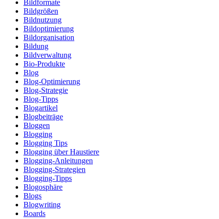
Bildformate
Bildgrößen
Bildnutzung
Bildoptimierung
Bildorganisation
Bildung
Bildverwaltung
Bio-Produkte
Blog
Blog-Optimierung
Blog-Strategie
Blog-Tipps
Blogartikel
Blogbeiträge
Bloggen
Blogging
Blogging Tips
Blogging über Haustiere
Blogging-Anleitungen
Blogging-Strategien
Blogging-Tipps
Blogosphäre
Blogs
Blogwriting
Boards