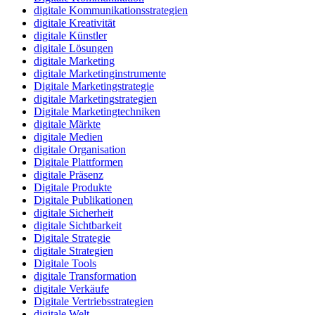
digitale Kommunikationsstrategien
digitale Kreativität
digitale Künstler
digitale Lösungen
digitale Marketing
digitale Marketinginstrumente
Digitale Marketingstrategie
digitale Marketingstrategien
Digitale Marketingtechniken
digitale Märkte
digitale Medien
digitale Organisation
Digitale Plattformen
digitale Präsenz
Digitale Produkte
Digitale Publikationen
digitale Sicherheit
digitale Sichtbarkeit
Digitale Strategie
digitale Strategien
Digitale Tools
digitale Transformation
digitale Verkäufe
Digitale Vertriebsstrategien
digitale Welt