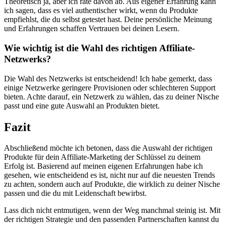
Theoretisch ja, aber ich rate davon ab. Aus eigener Erfahrung kann
ich⁤ sagen, dass es viel⁢ authentischer wirkt, wenn​ du Produkte
empfiehlst, die⁤ du selbst getestet⁢ hast. Deine persönliche‍ Meinung
und​ Erfahrungen schaffen Vertrauen ⁢bei deinen Lesern.
Wie wichtig ist die Wahl des‌ richtigen⁤ Affiliate-
Netzwerks?
Die Wahl ⁤des Netzwerks ist entscheidend! Ich⁤ habe gemerkt, dass
einige ​Netzwerke​ geringere Provisionen oder schlechteren Support
bieten.⁤ Achte darauf, ein Netzwerk zu wählen, das zu deiner Nische
passt⁢ und eine gute⁤ Auswahl an Produkten bietet.
Fazit
Abschließend möchte ich ‍betonen, dass die Auswahl der richtigen
‍Produkte für dein Affiliate-Marketing ⁤der Schlüssel​ zu deinem​
Erfolg ist. Basierend ‍auf‌ meinen eigenen ⁢Erfahrungen ‍habe ich
gesehen, wie entscheidend es ist, nicht nur auf die neuesten ⁢Trends
zu achten, sondern auch auf Produkte, die wirklich ​zu deiner Nische⁣
passen und die du ⁤mit Leidenschaft ⁢bewirbst.
Lass dich nicht entmutigen, wenn der Weg manchmal​ steinig ist. Mit
der richtigen Strategie und den passenden Partnerschaften kannst du