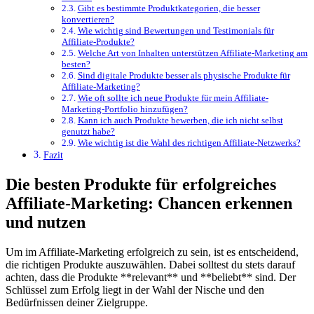
Gibt⁣ es bestimmte ​Produktkategorien, die besser
konvertieren?
Wie ⁣wichtig sind Bewertungen und‌ Testimonials für
Affiliate-Produkte?
Welche Art ​von⁣ Inhalten⁤ unterstützen Affiliate-Marketing am
besten?
Sind digitale Produkte besser⁣ als physische Produkte für
Affiliate-Marketing?
Wie oft sollte ich neue Produkte für mein Affiliate-
Marketing-Portfolio hinzufügen?
Kann ich auch ‌Produkte bewerben, ‌die ich⁣ nicht selbst
⁣genutzt ⁢habe?
Wie wichtig ist die Wahl des‌ richtigen⁤ Affiliate-Netzwerks?
Fazit
Die ⁣besten Produkte​ für erfolgreiches
Affiliate-Marketing: Chancen erkennen
⁣und nutzen
Um im Affiliate-Marketing erfolgreich⁤ zu sein,‌ ist es entscheidend,
die⁢ richtigen​ Produkte auszuwählen. Dabei solltest du ⁢stets darauf
achten,⁤ dass die Produkte **relevant** ‌und‌ **beliebt** sind.⁤ Der⁤
Schlüssel‌ zum Erfolg liegt in​ der Wahl der Nische und den‍
Bedürfnissen deiner Zielgruppe.