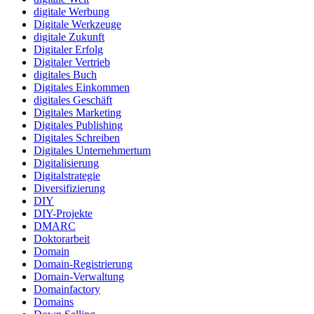
digitale Werbung
Digitale Werkzeuge
digitale Zukunft
Digitaler Erfolg
Digitaler Vertrieb
digitales Buch
Digitales Einkommen
digitales Geschäft
Digitales Marketing
Digitales Publishing
Digitales Schreiben
Digitales Unternehmertum
Digitalisierung
Digitalstrategie
Diversifizierung
DIY
DIY-Projekte
DMARC
Doktorarbeit
Domain
Domain-Registrierung
Domain-Verwaltung
Domainfactory
Domains