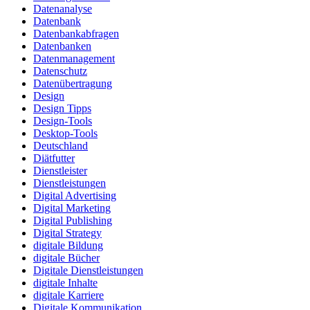
Datenanalyse
Datenbank
Datenbankabfragen
Datenbanken
Datenmanagement
Datenschutz
Datenübertragung
Design
Design Tipps
Design-Tools
Desktop-Tools
Deutschland
Diätfutter
Dienstleister
Dienstleistungen
Digital Advertising
Digital Marketing
Digital Publishing
Digital Strategy
digitale Bildung
digitale Bücher
Digitale Dienstleistungen
digitale Inhalte
digitale Karriere
Digitale Kommunikation