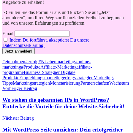
Angebote zu erhalten!
📧 Füllen Sie das Formular aus und klicken Sie auf „Jetzt
abonnieren“, um Ihren Weg zur finanziellen Freiheit zu beginnen
und von unseren Erfahrungen zu profitieren.
Email
Indem Du fortfährst, akzeptierst Du unsere
Datenschutzerklärung.
Schlagwörter
#einnahmen
#erfolg
#Nischenmarketing
#online-
marketing
#Produkte
Affiliate-Marketing
affiliate-
programme
Business-Strategien
Digitale
Produkte
Empfehlungsmarketing
erfolgsstrategien
Marketing-
Tipps
Marketingstrategien
Monetarisierung
Partnerschaften
Wachstum
Beitragsnavigation
Vorheriger Beitrag
Wo stehen die gebannten IPs in WordPress?
Entdecke die Vorteile für deine Website-Sicherheit!
Nächster Beitrag
Mit WordPress Seite umziehen: Dein erfolgreicher