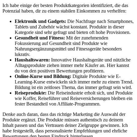
Ich habe⁤ einige der besten​ Produktkategorien identifiziert, die das
‍Potenzial ⁣haben,⁣ dir zu einem stabilen Einkommen zu verhelfen:
Elektronik‍ und Gadgets:
Die Nachfrage nach Smartphones,
Tablets und⁣ Zubehör‌ wächst‍ konstant. Produkte in dieser ​
Kategorie sind sehr gefragt und bieten oft hohe‌ Provisionen.
Gesundheit und ‍Fitness:
Mit⁢ der‍ zunehmenden
‌Fokussierung auf Gesundheit sind Produkte wie
Nahrungsergänzungsmittel und Fitnessgeräte besonders
lukrativ.
Haushaltswaren:
Innovative ⁤Haushaltsgeräte und nützliche ​
Alltagsprodukte ziehen immer mehr‌ Käufer an. ⁤Hier kannst
⁤du​ von ‍den positiven⁢ Bewertungen profitieren.
Online-Kurse und⁣ Bildung:
⁣Digitale Produkte wie E-
Learning-Kurse entwickeln sich ‍immer‍ mehr zu⁣ einem Trend.
Bildung ist ein zeitloses Thema, ‌das immer gefragt sein wird.
Reiseprodukte:
Die ⁣Reiseindustrie ‍erholt⁢ sich,⁤ und‌ Produkte
wie Koffer, Reiseführer und⁢ Reiseversicherungen bleiben ein
fester Bestandteil von‍ Affiliate-Programmen.
Denke ⁢auch daran,⁢ dass das richtige Marketing​ die​ Auswahl der
Produkte ergänzt. Die Produkte ​müssen authentisch zu deinem
Inhalt passen und das Vertrauen ⁢deiner Zielgruppe gewinnen. Ich
habe festgestellt, dass personalisierte Empfehlungen und‍ ehrliche
Bewertungen ⁤den‍ besten Eindruck hinterlassen.