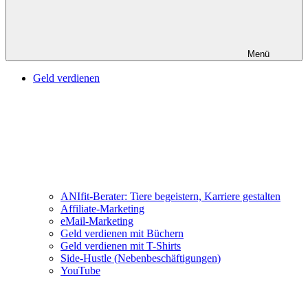
Menü
Geld verdienen
ANIfit-Berater: Tiere begeistern, Karriere gestalten
Affiliate-Marketing
eMail-Marketing
Geld verdienen mit Büchern
Geld verdienen mit T-Shirts
Side-Hustle (Nebenbeschäftigungen)
YouTube