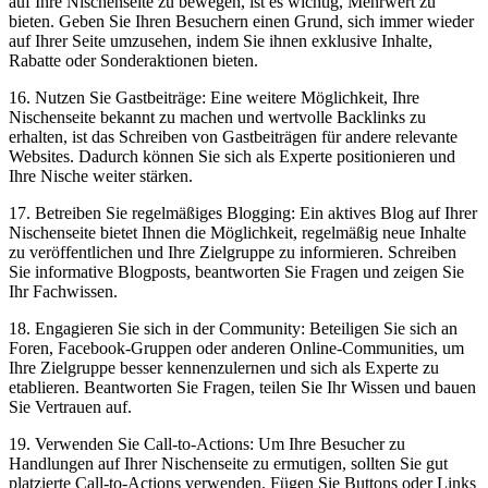
auf Ihre⁣ Nischenseite ⁣zu⁤ bewegen, ist​ es wichtig, Mehrwert zu
bieten. Geben Sie Ihren ⁤Besuchern⁢ einen ‌Grund, sich immer wieder
⁣auf Ihrer ​Seite umzusehen,‍ indem Sie⁣ ihnen exklusive Inhalte,
Rabatte oder ​Sonderaktionen bieten.
16. Nutzen Sie Gastbeiträge: Eine weitere ‌Möglichkeit,⁤ Ihre
Nischenseite ⁤bekannt zu machen und wertvolle ‌Backlinks zu
erhalten, ⁤ist das⁤ Schreiben von Gastbeiträgen für andere relevante
Websites. Dadurch können‌ Sie sich als Experte ⁤positionieren ⁣und
Ihre Nische weiter​ stärken.
17.‍ Betreiben​ Sie regelmäßiges Blogging: Ein ⁢aktives Blog auf Ihrer
Nischenseite bietet Ihnen die ​Möglichkeit, regelmäßig neue Inhalte⁣
zu veröffentlichen und‌ Ihre Zielgruppe zu informieren. Schreiben ​
Sie ⁢informative Blogposts, ‌beantworten Sie Fragen und zeigen Sie
Ihr Fachwissen.
18. Engagieren Sie sich in der Community: Beteiligen Sie sich an
Foren,​ Facebook-Gruppen oder⁤ anderen Online-Communities, um
Ihre Zielgruppe besser kennenzulernen und sich ‍als Experte zu
etablieren. ⁢Beantworten⁣ Sie Fragen,‌ teilen Sie Ihr ‌Wissen und bauen
Sie Vertrauen auf.
19. Verwenden ‍Sie​ Call-to-Actions:‌ Um Ihre Besucher zu
Handlungen ‍auf Ihrer Nischenseite zu​ ermutigen, ⁣sollten Sie gut
platzierte Call-to-Actions verwenden.‌ Fügen Sie Buttons⁣ oder Links