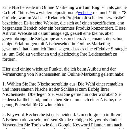
Eine Nischenseite im Online-Marketing‌ wird auf Englisch als „niche​
<a href="https://www.internetposition.de/
website
-relaunch/“ title=“8
Gründe, warum Website Relaunch Projekte oft scheitern“>website“
bezeichnet. ⁤Es ‍ist eine Website, die sich auf einen spezifischen, eng​
begrenzten Bereich ⁤oder ein bestimmtes Produkt konzentriert. Diese
Art ‌von Website ist darauf ausgelegt, gezielt eine kleine, aber
gewinnbringende‌ Zielgruppe anzusprechen.​ Als jemand, ⁣der schon
einige Erfahrungen mit ⁤Nischenseiten im Online-Marketing
gesammelt hat, kann ich Ihnen ‍sagen, dass es eine effektive Strategie
ist, um Geld ⁤zu verdienen und gleichzeitig Ihre Leidenschaft zu⁣
fördern.
Hier ​sind einige wichtige Punkte, die ich ⁢beim Aufbau und der
Vermarktung ⁣von Nischenseiten im Online-Marketing​ gelernt habe:
1. ‍Wählen Sie‍ Ihre Nische⁢ sorgfältig ⁢aus: Die Wahl einer ‍rentablen
und‌ interessanten Nische ist ⁣der Schlüssel​ zum Erfolg⁤ Ihrer‌
Nischenseite. Überlegen Sie, was Sie gerne⁤ tun oder ‍worüber Sie ​
leidenschaftlich sind, ‌und suchen Sie dann⁤ nach ⁢einer‍ Nische, die
genug Potenzial für‍ Gewinne bietet.
2. Keyword-Recherche ist entscheidend: Um erfolgreich ‌in Ihrem
Nischenmarkt⁣ zu sein, ​müssen Sie die richtigen Keywords finden.⁤
Verwenden Sie Tools wie‌ den ⁤Google Keyword‍ Planner, um nach