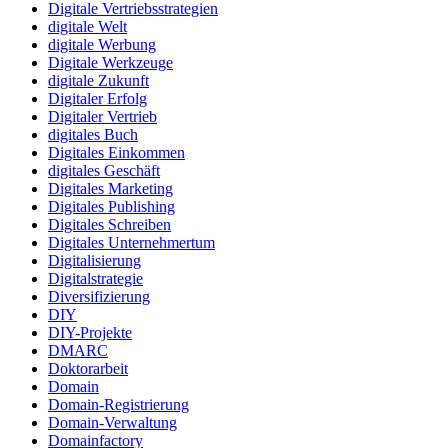
Digitale Vertriebsstrategien
digitale Welt
digitale Werbung
Digitale Werkzeuge
digitale Zukunft
Digitaler Erfolg
Digitaler Vertrieb
digitales Buch
Digitales Einkommen
digitales Geschäft
Digitales Marketing
Digitales Publishing
Digitales Schreiben
Digitales Unternehmertum
Digitalisierung
Digitalstrategie
Diversifizierung
DIY
DIY-Projekte
DMARC
Doktorarbeit
Domain
Domain-Registrierung
Domain-Verwaltung
Domainfactory