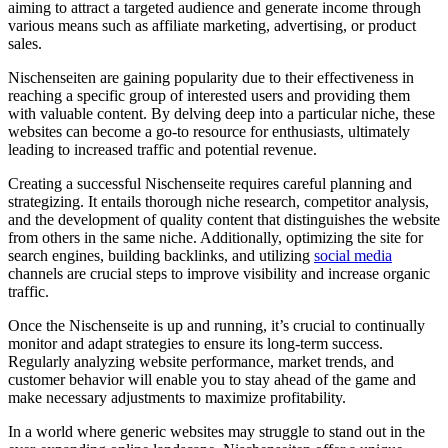
aiming⁢ to attract a targeted audience and generate income through
various means such ⁣as‌ affiliate marketing,​ advertising, or​ product
sales.
Nischenseiten ⁢are gaining popularity due to ⁢their effectiveness in
reaching​ a specific group of interested users ⁤and providing ‍them
with valuable content. By ​delving deep ‍into a particular niche,⁣ these
websites‌ can become a ​go-to⁤ resource ⁢for enthusiasts, ultimately
leading to increased traffic and potential revenue.
Creating a successful Nischenseite ​requires ⁣careful planning and
strategizing.​ It entails thorough niche research, competitor⁢ analysis,
and the development⁢ of ⁢quality content that distinguishes the website
from others ‌in the same ‍niche. Additionally, optimizing the⁤ site for
search engines, building backlinks, and utilizing
social media
channels ⁤are crucial steps to improve visibility and ⁣increase organic
traffic.
Once the Nischenseite ⁣is‍ up and running, ⁣it’s crucial to continually
monitor and adapt⁤ strategies to ensure⁤ its ⁢long-term success.
Regularly​ analyzing⁢ website performance, market trends, and
customer behavior will enable you‌ to stay ahead of the game and
make ⁤necessary adjustments ⁢to ⁢maximize profitability.
In a‍ world where generic websites may⁤ struggle to stand ‌out in‌ the