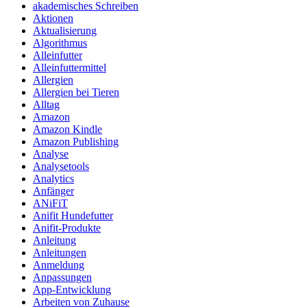
akademisches Schreiben
Aktionen
Aktualisierung
Algorithmus
Alleinfutter
Alleinfuttermittel
Allergien
Allergien bei Tieren
Alltag
Amazon
Amazon Kindle
Amazon Publishing
Analyse
Analysetools
Analytics
Anfänger
ANiFiT
Anifit Hundefutter
Anifit-Produkte
Anleitung
Anleitungen
Anmeldung
Anpassungen
App-Entwicklung
Arbeiten von Zuhause