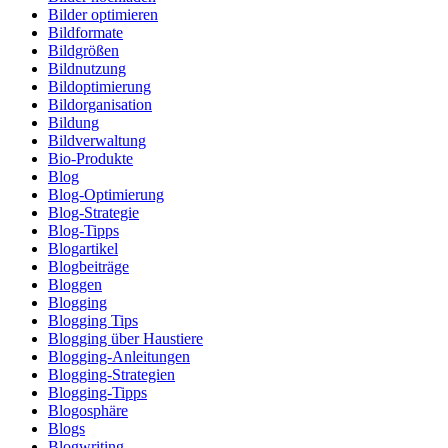
Bilder optimieren
Bildformate
Bildgrößen
Bildnutzung
Bildoptimierung
Bildorganisation
Bildung
Bildverwaltung
Bio-Produkte
Blog
Blog-Optimierung
Blog-Strategie
Blog-Tipps
Blogartikel
Blogbeiträge
Bloggen
Blogging
Blogging Tips
Blogging über Haustiere
Blogging-Anleitungen
Blogging-Strategien
Blogging-Tipps
Blogosphäre
Blogs
Blogwriting