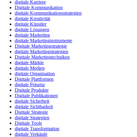
digitale Karriere
Digitale Kommunikation
digitale Kommunikationsstrategien
digitale Kreativität
digitale Künstler
digitale Lösungen
digitale Marketing
digitale Marketinginstrumente
Digitale Marketingstrategie
digitale Marketingstrategien
Digitale Marketingtechniken
digitale Märkte
digitale Medien
digitale Organisation
Digitale Plattformen
digitale Präsenz
Digitale Produkte
Digitale Publikationen
digitale Sicherheit
digitale Sichtbarkeit
Digitale Strategie
digitale Strategien
Digitale Tools
digitale Transformation
digitale Verkäufe