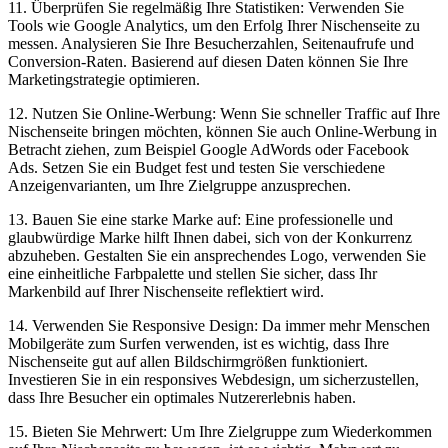
11. Überprüfen Sie regelmäßig​ Ihre Statistiken: Verwenden ‍Sie⁣
Tools⁤ wie Google‍ Analytics, ​um den Erfolg⁢ Ihrer Nischenseite⁢ zu
messen.​ Analysieren Sie Ihre Besucherzahlen, Seitenaufrufe und
Conversion-Raten. Basierend auf diesen Daten können ‌Sie Ihre
Marketingstrategie optimieren.
12.⁣ Nutzen ⁤Sie Online-Werbung:⁤ Wenn Sie schneller Traffic auf Ihre
Nischenseite ⁢bringen möchten,⁤ können Sie auch Online-Werbung in
Betracht ⁤ziehen,‌ zum Beispiel Google ⁣AdWords oder Facebook
Ads.⁤ Setzen ​Sie ein Budget fest und testen Sie verschiedene
Anzeigenvarianten,‍ um Ihre ⁣Zielgruppe anzusprechen.
13. Bauen Sie ‍eine starke‍ Marke‌ auf: Eine professionelle und
glaubwürdige Marke hilft Ihnen dabei, ‍sich​ von der ⁤Konkurrenz
abzuheben. Gestalten Sie ein ansprechendes ‍Logo, verwenden ‌Sie
eine einheitliche Farbpalette⁤ und stellen ⁣Sie sicher, dass Ihr
Markenbild auf Ihrer Nischenseite ⁤reflektiert wird.
14. ‍Verwenden⁣ Sie ‌Responsive Design: Da immer‍ mehr Menschen
Mobilgeräte zum Surfen verwenden, ist es ​wichtig,⁣ dass Ihre
Nischenseite gut ‍auf allen Bildschirmgrößen funktioniert.‍
Investieren Sie in ein responsives Webdesign, um ⁣sicherzustellen,
‍dass Ihre⁢ Besucher ein ‍optimales Nutzererlebnis haben.
15. ⁣Bieten⁣ Sie Mehrwert: Um⁤ Ihre ​Zielgruppe zum Wiederkommen