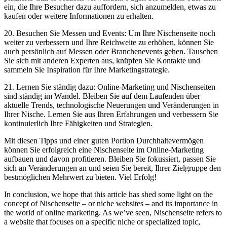
ein, ‍die Ihre Besucher dazu⁤ auffordern, sich ⁢anzumelden, etwas⁤ zu
kaufen oder weitere Informationen zu erhalten.
20. Besuchen​ Sie ‌Messen und Events: Um⁤ Ihre Nischenseite ⁣noch
weiter zu verbessern und ‍Ihre Reichweite ⁤zu⁣ erhöhen,⁤ können Sie
auch persönlich auf Messen ⁣oder Branchenevents gehen.⁤ Tauschen
Sie sich mit anderen Experten aus, knüpfen Sie Kontakte und
sammeln Sie Inspiration für Ihre Marketingstrategie.
21. ⁣Lernen Sie ständig dazu: Online-Marketing und Nischenseiten‌
sind ständig ⁢im Wandel. Bleiben Sie auf dem Laufenden über
aktuelle Trends, technologische⁣ Neuerungen und Veränderungen in
⁣Ihrer Nische.⁢ Lernen Sie aus ‍Ihren Erfahrungen und ⁣verbessern Sie
kontinuierlich‌ Ihre Fähigkeiten und ‌Strategien.
Mit ⁢diesen Tipps ‍und einer guten Portion‌ Durchhaltevermögen
⁣können⁢ Sie erfolgreich ‌eine Nischenseite ⁢im Online-Marketing
aufbauen ‌und⁣ davon profitieren. Bleiben Sie​ fokussiert, passen ⁢Sie
sich an Veränderungen an und seien​ Sie⁣ bereit, Ihrer Zielgruppe den
bestmöglichen Mehrwert zu ⁢bieten. Viel Erfolg!
In ⁤conclusion, we hope that this ⁤article has shed ⁤some light on ‍the
concept of Nischenseite – or niche websites​ – and its ⁢importance in
the ‌world of online‌ marketing. As we’ve seen,⁢ Nischenseite refers to
a ⁤website that focuses on‌ a specific niche⁣ or specialized topic,