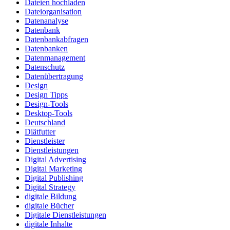
Dateien hochladen
Dateiorganisation
Datenanalyse
Datenbank
Datenbankabfragen
Datenbanken
Datenmanagement
Datenschutz
Datenübertragung
Design
Design Tipps
Design-Tools
Desktop-Tools
Deutschland
Diätfutter
Dienstleister
Dienstleistungen
Digital Advertising
Digital Marketing
Digital Publishing
Digital Strategy
digitale Bildung
digitale Bücher
Digitale Dienstleistungen
digitale Inhalte