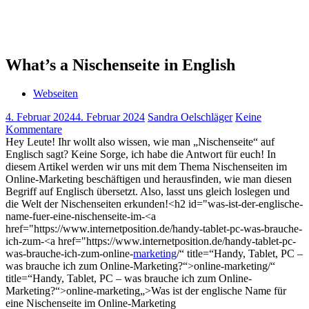
What’s a Nischenseite in English
Webseiten
4. Februar 2024
4. Februar 2024
Sandra Oelschläger
Keine
Kommentare
Hey Leute! Ihr wollt also ⁢wissen, ‌wie man „Nischenseite“ auf
Englisch sagt? Keine Sorge, ich ‌habe‍ die Antwort ‍für‍ euch! In
⁢diesem Artikel werden wir‍ uns mit⁣ dem Thema Nischenseiten im
Online-Marketing beschäftigen⁣ und herausfinden,⁤ wie man diesen
Begriff ‍auf Englisch übersetzt. Also, lasst uns ‍gleich loslegen ​und
die‌ Welt der Nischenseiten erkunden!<h2 id="was-ist-der-englische-
name-fuer-eine-nischenseite-im-<a
href="https://www.internetposition.de/handy-tablet-pc-was-brauche-
ich-zum-<a href="https://www.internetposition.de/handy-tablet-pc-
was-brauche-ich-zum-online-
marketing
/“ title=“Handy, Tablet, PC –
was brauche ich zum Online-Marketing?“>online-marketing/“
title=“Handy, Tablet, PC – was brauche ich zum Online-
Marketing?“>online-marketing„>Was ist der englische Name für
eine Nischenseite im⁣ Online-Marketing