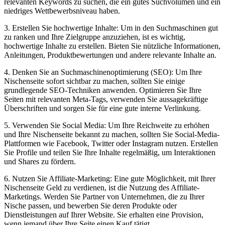
relevanten Keywords​ zu suchen, die ⁤ein⁢ gutes Suchvolumen ‍und ⁣ein
niedriges Wettbewerbsniveau haben.
3. Erstellen ⁤Sie hochwertige Inhalte: Um in ‌den Suchmaschinen gut​
zu ranken und Ihre Zielgruppe anzuziehen, ist es⁣ wichtig,‌
hochwertige Inhalte zu ⁤erstellen. Bieten Sie nützliche Informationen,
Anleitungen, Produktbewertungen und andere ⁢relevante Inhalte an.
4. Denken⁤ Sie⁤ an Suchmaschinenoptimierung (SEO): Um Ihre​
Nischenseite sofort sichtbar zu machen, sollten ⁣Sie⁣ einige
grundlegende SEO-Techniken anwenden. Optimieren Sie⁢ Ihre
⁤Seiten mit relevanten⁤ Meta-Tags, verwenden Sie aussagekräftige
Überschriften und⁣ sorgen Sie für eine gute interne Verlinkung.
5. Verwenden Sie Social Media: Um Ihre Reichweite zu erhöhen
und Ihre ⁣Nischenseite bekannt ⁢zu machen,⁤ sollten Sie Social-Media-
Plattformen wie Facebook, ‌Twitter oder Instagram nutzen. Erstellen
Sie Profile und⁢ teilen Sie Ihre‌ Inhalte ​regelmäßig,‌ um Interaktionen
und Shares zu fördern.
6. ⁤Nutzen‍ Sie Affiliate-Marketing: Eine ​gute Möglichkeit,⁤ mit ‍Ihrer
Nischenseite ⁢Geld zu verdienen, ist ‍die⁣ Nutzung des Affiliate-
Marketings. Werden⁢ Sie⁢ Partner von Unternehmen, die zu Ihrer
Nische⁣ passen, ​und bewerben Sie ‌deren Produkte oder
Dienstleistungen auf Ihrer⁣ Website. Sie⁢ erhalten ⁢eine‍ Provision,⁤
wenn jemand ‌über Ihre Seite einen ​Kauf tätigt.