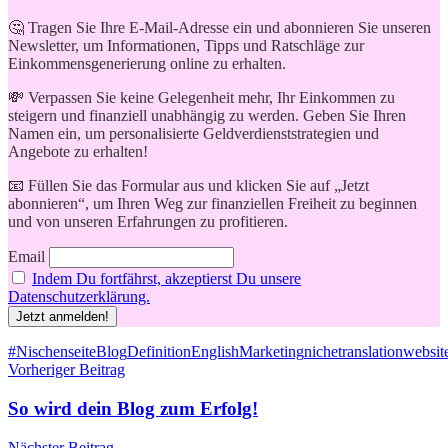
🤔 Tragen Sie Ihre E-Mail-Adresse ein und abonnieren Sie unseren
Newsletter, um Informationen, Tipps und Ratschläge zur
Einkommensgenerierung online zu erhalten.
💸 Verpassen Sie keine Gelegenheit mehr, Ihr Einkommen zu
steigern und finanziell unabhängig zu werden. Geben Sie Ihren
Namen ein, um personalisierte Geldverdienststrategien und
Angebote zu erhalten!
📧 Füllen Sie das Formular aus und klicken Sie auf „Jetzt
abonnieren“, um Ihren Weg zur finanziellen Freiheit zu beginnen
und von unseren Erfahrungen zu profitieren.
Email
Indem Du fortfährst, akzeptierst Du unsere
Datenschutzerklärung.
Schlagwörter
#Nischenseite
Blog
Definition
English
Marketing
niche
translation
websit
Beitragsnavigation
Vorheriger Beitrag
So wird dein Blog zum Erfolg!
Nächster Beitrag