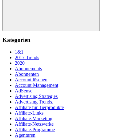
Suchen
Kategorien
1&1
2017 Trends
2020
Abonnements
Abonnenten
Account löschen
Account-Management
AdSense
Advertising Strategies
Advertising Trends.
Affiliate für Tierprodukte
Affiliate-Links
Affiliate-Marketing
Affiliate-Netzwerke
Affiliate-Programme
Agenturen