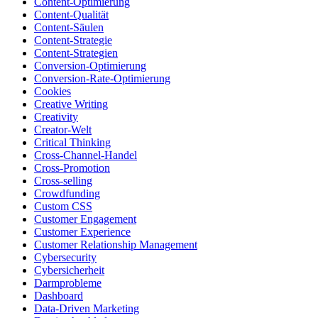
Content-Optimierung
Content-Qualität
Content-Säulen
Content-Strategie
Content-Strategien
Conversion-Optimierung
Conversion-Rate-Optimierung
Cookies
Creative Writing
Creativity
Creator-Welt
Critical Thinking
Cross-Channel-Handel
Cross-Promotion
Cross-selling
Crowdfunding
Custom CSS
Customer Engagement
Customer Experience
Customer Relationship Management
Cybersecurity
Cybersicherheit
Darmprobleme
Dashboard
Data-Driven Marketing