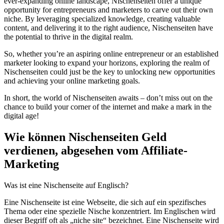
ever-expanding online landscape, Nischenseiten offer a unique
opportunity for entrepreneurs and‌ marketers to ​carve out their own​
niche. ‍By leveraging ⁣specialized knowledge, creating valuable
content,‍ and ‍delivering it to the right ‌audience, ⁣Nischenseiten ⁣have⁢
the potential to ‍thrive in the ⁣digital realm.
So, whether you’re an aspiring online entrepreneur or‌ an established
marketer looking to expand ⁣your horizons, exploring the realm of
Nischenseiten⁢ could just ‍be the key to unlocking new ​opportunities
‌and ⁣achieving your ‍online marketing goals.
In short, the world ⁢of Nischenseiten awaits – don’t miss ‍out on⁤ the
chance to build your corner​ of the internet and make ‌a mark in the
digital age!
Wie können Nischenseiten Geld
verdienen, abgesehen vom Affiliate-
Marketing
Was ist eine Nischenseite auf Englisch?
Eine Nischenseite ist eine Webseite, die sich auf ein spezifisches
Thema oder eine spezielle Nische konzentriert. Im Englischen wird
dieser Begriff oft als „niche site“ bezeichnet. Eine Nischenseite wird