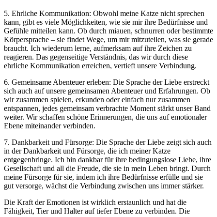
5. Ehrliche Kommunikation: Obwohl meine Katze⁢ nicht sprechen
kann,‍ gibt es viele ​Möglichkeiten, wie sie mir ihre Bedürfnisse⁣ und
⁢Gefühle mitteilen kann. Ob durch miauen, ‍schnurren oder bestimmte‍
Körpersprache – sie findet Wege, ⁤um‌ mir mitzuteilen, was ​sie⁢ gerade
braucht. Ich wiederum lerne, aufmerksam auf ihre Zeichen⁢ zu
reagieren. Das gegenseitige Verständnis, das wir durch diese
⁣ehrliche Kommunikation erreichen, vertieft unsere Verbindung.
6.‌ Gemeinsame Abenteuer erleben: Die‍ Sprache der Liebe erstreckt
sich auch auf unsere gemeinsamen⁤ Abenteuer und Erfahrungen. Ob‍
wir zusammen ‌spielen, erkunden oder ​einfach nur zusammen
entspannen,​ jedes ‌gemeinsam verbrachte Moment stärkt unser Band
weiter.⁣ Wir schaffen ⁢schöne Erinnerungen, die‍ uns auf emotionaler
Ebene ⁤miteinander verbinden.
7. Dankbarkeit und ⁢Fürsorge: Die Sprache der Liebe ⁤zeigt sich auch
in der⁤ Dankbarkeit und Fürsorge, die ich meiner Katze
entgegenbringe. Ich bin ‌dankbar für ihre bedingungslose Liebe, ihre
Gesellschaft⁤ und​ all die Freude, die sie in mein ​Leben bringt. Durch
meine Fürsorge für sie, indem ⁢ich ⁤ihre Bedürfnisse erfülle und sie
gut versorge, wächst die Verbindung zwischen uns immer stärker.
Die Kraft der Emotionen ist wirklich erstaunlich und hat die
Fähigkeit, ‌Tier und Halter auf tiefer⁤ Ebene zu verbinden. Die