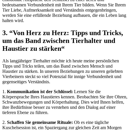
‌bedeutsamen ⁣Verbundenheit mit Ihrem Tier ​bilden. Wenn Sie Ihrem
Tier Liebe, Aufmerksamkeit und‌ Verständnis entgegenbringen,
werden Sie eine⁣ erfüllende Beziehung aufbauen,‍ die ein Leben lang
halten wird.
3. ⁤“Von Herz‍ zu Herz: Tipps und‌ Tricks,
um das Band ‍zwischen Tierhalter ⁢und
Haustier zu stärken“
Als langjähriger Tierhalter möchte ich heute meine ‌persönlichen
Tipps und Tricks teilen, ⁢um ⁢das ‍Band ‌zwischen Mensch und⁣
Haustier zu stärken. In unseren Beziehungen zu unseren⁣ geliebten
Vierbeinern steckt⁣ so ⁢viel Potenzial⁢ für innige Verbundenheit ⁤und
gegenseitiges Verständnis.
1.
Kommunikation ist der​ Schlüssel:
Lernen Sie die
Körpersprache Ihres Haustieres kennen. Beobachten Sie ihre Ohren,⁢
Schwanzbewegungen und Körperhaltung. Dies wird Ihnen ⁤helfen,
ihre Bedürfnisse besser zu verstehen und den Dialog auf einer
tieferen Ebene zu führen.
2.
Schaffen Sie gemeinsame Rituale:
Ob es eine tägliche
Kuschelsession ist, ein ⁣Spaziergang zur‍ gleichen Zeit am Morgen