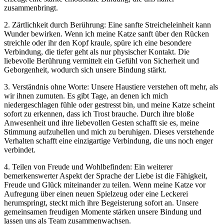
zusammenbringt.
2. Zärtlichkeit durch⁢ Berührung: ⁤Eine sanfte Streicheleinheit kann
Wunder bewirken. Wenn ich meine Katze ​sanft über den Rücken
streichle⁤ oder ihr den Kopf kraule, spüre ich eine besondere
Verbindung,‌ die tiefer⁢ geht als nur​ physischer ⁢Kontakt. ‌Die
liebevolle Berührung vermittelt ‍ein Gefühl von​ Sicherheit und
Geborgenheit, wodurch sich​ unsere⁤ Bindung stärkt.
3. Verständnis ohne Worte: Unsere Haustiere verstehen‍ oft ‍mehr,​ als
wir ihnen zumuten. Es gibt Tage, an denen ‍ich mich
niedergeschlagen fühle oder gestresst bin, und meine Katze ‌scheint
sofort zu erkennen, dass ich Trost brauche. Durch ihre bloße⁤
Anwesenheit und ihre ⁢liebevollen Gesten schafft sie es, meine
Stimmung ⁢aufzuhellen und mich zu beruhigen. Dieses verstehende
Verhalten schafft eine einzigartige Verbindung, die uns noch⁢ enger
verbindet.
4. ​Teilen von Freude ‍und Wohlbefinden: Ein weiterer
bemerkenswerter⁣ Aspekt der Sprache⁢ der Liebe ist die⁢ Fähigkeit,
Freude und Glück miteinander ⁣zu⁤ teilen. Wenn meine Katze vor
Aufregung über einen neuen Spielzeug oder eine‍ Leckerei‍
herumspringt, steckt⁣ mich ihre Begeisterung sofort ‍an. Unsere
‌gemeinsamen freudigen Momente stärken​ unsere ​Bindung und‌
lassen uns als Team zusammenwachsen.