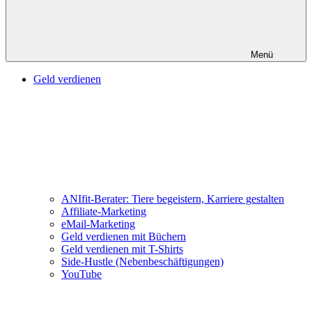
Menü
Geld verdienen
ANIfit-Berater: Tiere begeistern, Karriere gestalten
Affiliate-Marketing
eMail-Marketing
Geld verdienen mit Büchern
Geld verdienen mit T-Shirts
Side-Hustle (Nebenbeschäftigungen)
YouTube