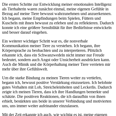
Die ersten Schritte zur Entwicklung meiner emotionalen Intelligenz
als⁢ Tierhalterin waren ⁢zunächst ⁢einmal, meine eigenen Gefühle⁣ in
Bezug auf meine⁤ Tiere bewusst wahrzunehmen und anzuerkennen.
Ich‌ begann, meine‍ Empfindungen beim Spielen, Füttern und
Kuscheln mit ihnen bewusst zu erleben und zu reflektieren. Dadurch
konnte ⁤ich eine größere Sensibilität für⁢ ihre Bedürfnisse entwickeln
und besser darauf eingehen.
Ein ‍weiterer wichtiger Schritt war ⁣es, die nonverbale
Kommunikation meiner‌ Tiere zu verstehen. Ich⁣ begann, ihre
Körpersprache zu beobachten ‌und ⁣zu ​interpretieren. ​Plötzlich
erkannte ich, dass ein Schwanzwedeln nicht immer nur Freude
bedeutet, sondern auch⁤ Angst oder⁣ Unsicherheit ausdrücken kann.
Auch ⁤die Mimik und die Körperhaltung meiner Tiere verrieten ‍mir
mehr über ihre Gefühlswelt.
Um die starke Bindung zu ‍meinen ‌Tieren weiter zu vertiefen,
begann ich,⁤ bewusst⁣ positive Verstärkung einzusetzen. Ich belohnte
‍gutes ⁣Verhalten mit Lob, Streicheleinheiten und Leckerlis. Dadurch
zeigte ich meinen ⁣Tieren, dass ich ihre‌ Handlungen bemerkte und
schätzte. Die⁤ positiven‌ Reaktionen, ⁤die ich daraufhin von ihnen
erhielt, bestärkten uns beide⁢ in unserer Verbindung und motivierten
uns, uns immer⁣ weiter ‌aufeinander einzulassen.
Mit der Zeit ​erkannte ich⁤ auch, wie wichtig es ist, meine eigenen