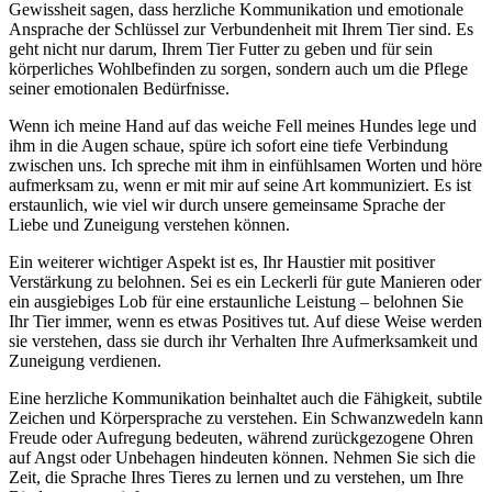
Gewissheit sagen,⁣ dass herzliche Kommunikation und emotionale
Ansprache der Schlüssel zur Verbundenheit mit Ihrem ⁢Tier sind. Es
geht nicht nur darum, Ihrem ‍Tier Futter zu geben und für⁤ sein
körperliches Wohlbefinden zu sorgen, sondern ⁤auch⁣ um​ die Pflege
seiner emotionalen Bedürfnisse.
Wenn ich meine Hand ‍auf​ das weiche Fell meines Hundes lege und
⁣ihm in die Augen⁤ schaue, spüre ich sofort eine⁣ tiefe Verbindung
zwischen uns. Ich​ spreche mit ⁢ihm ‍in ⁢einfühlsamen ‍Worten und höre
aufmerksam zu, wenn er⁣ mit mir auf seine Art kommuniziert. Es ist
erstaunlich, wie viel wir durch unsere gemeinsame Sprache der‍
Liebe ⁢und ‍Zuneigung verstehen können.
Ein ⁤weiterer wichtiger Aspekt ist‌ es, Ihr Haustier mit positiver
Verstärkung zu belohnen. Sei es‍ ein Leckerli für gute Manieren oder
⁢ein ausgiebiges Lob für ⁤eine erstaunliche Leistung​ – belohnen⁤ Sie
Ihr Tier immer, wenn‌ es etwas Positives ‌tut. ​Auf diese Weise werden
sie verstehen, dass sie durch ihr Verhalten ​Ihre⁣ Aufmerksamkeit und
Zuneigung ‍verdienen.
Eine herzliche Kommunikation beinhaltet ‌auch die Fähigkeit, subtile
Zeichen und Körpersprache zu‌ verstehen. ​Ein⁢ Schwanzwedeln kann
Freude oder Aufregung bedeuten, während ⁣zurückgezogene Ohren
⁤auf ‌Angst oder ​Unbehagen hindeuten können. Nehmen Sie sich die
Zeit, die Sprache Ihres Tieres zu lernen und zu verstehen, um Ihre