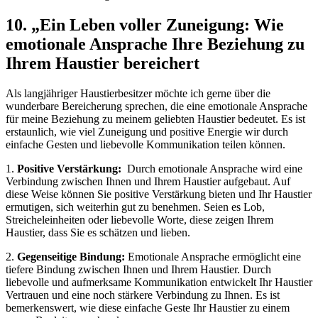
10. „Ein Leben voller Zuneigung:​ Wie
emotionale Ansprache Ihre Beziehung zu
Ihrem Haustier bereichert
Als‍ langjähriger Haustierbesitzer möchte‍ ich gerne über die‌
wunderbare​ Bereicherung sprechen, die eine emotionale Ansprache
für meine‍ Beziehung zu meinem⁢ geliebten Haustier bedeutet. Es ist
erstaunlich, wie⁤ viel Zuneigung und positive Energie ⁤wir durch
⁢einfache Gesten und liebevolle Kommunikation⁣ teilen können.
1.
Positive Verstärkung:
‌ Durch emotionale Ansprache wird​ eine
Verbindung zwischen ​Ihnen und Ihrem‍ Haustier aufgebaut. Auf
diese ​Weise können Sie positive ⁢Verstärkung bieten und Ihr Haustier
ermutigen, ⁤sich weiterhin⁢ gut zu benehmen. ⁣Seien es⁤ Lob,
Streicheleinheiten ⁤oder liebevolle Worte, diese zeigen Ihrem⁢
Haustier, ‍dass Sie​ es schätzen und lieben.
2.
Gegenseitige Bindung:
Emotionale Ansprache ermöglicht eine ​
tiefere Bindung ‍zwischen Ihnen und Ihrem Haustier. Durch
⁢liebevolle und aufmerksame Kommunikation entwickelt Ihr Haustier
Vertrauen und eine noch stärkere Verbindung ​zu Ihnen. Es ist
bemerkenswert, wie diese einfache Geste⁤ Ihr Haustier zu einem