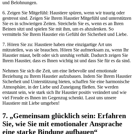
und Belohnungen.
6. Zeigen Sie Mitgefühl: Haustiere spüren, ⁣wenn wir⁤ traurig ‌oder
gestresst sind. ⁣Zeigen​ Sie Ihrem Haustier Mitgefühl und ‌unterstützen
Sie es in‌ schwierigen Zeiten. Streicheln⁣ Sie es, wenn es an ⁣Ihren
Beinen sitzt ⁢und spielen Sie mit⁣ ihm, um es abzulenken. So⁣
vermitteln Sie Ihrem Haustier ein Gefühl ‌der Sicherheit ⁢und⁢ Liebe.
7. ‌Hören Sie zu:⁤ Haustiere haben eine einzigartige Art uns‍
mitzuteilen, was sie brauchen. Hören ​Sie aufmerksam zu, wenn Ihr ​
Haustier miaut, bellt oder sich unruhig verhält. ⁣Dadurch ⁤zeigen Sie
Ihrem Haustier, dass ​es ‌Ihnen wichtig ist und ⁤dass Sie‍ für⁤ es da ⁤sind.
Nehmen⁤ Sie sich die Zeit, um​ eine liebevolle ⁤und ⁤emotionale‌
Beziehung zu Ihrem Haustier aufzubauen. Indem Sie Ihrem ‍Haustier
Sicherheit und Unterstützung bieten,‍ schaffen Sie eine harmonische
Atmosphäre, in der ⁢Liebe ‌und Zuneigung fließen. Sie werden
erstaunt‌ sein, wie stark sich Ihr Haustier ⁤positiv verändert und ‍wie
viel ‍Freude es Ihnen im​ Gegenzug ⁤schenkt. Lasst ‍uns unsere
Haustiere mit Liebe umgeben!
7. „Gemeinsam glücklich sein: Erfahren ​
Sie, wie Sie⁤ mit emotionaler Ansprache⁢
eine starke Bindung aufbauen“