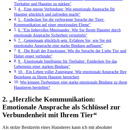
Tierhalter ⁢und Haustier zu stärken“
4. „Eine innige ⁢Verbindung: Wie ⁤emotionale Ansprache Ihr‍
Haustier glücklich und zufrieden ⁢macht“
5. „Entdecken Sie die‍ verborgene Sprache der Tiere:
Kommunikation auf einer emotionalen Ebene“
6. ‌“Ein liebevolles Miteinander: Wie Sie​ Ihrem ‍Haustier durch
‍emotionale⁣ Ansprache⁤ Sicherheit vermitteln“
7. „Gemeinsam glücklich sein: Erfahren ​Sie, wie Sie⁤ mit
emotionaler Ansprache⁢ eine starke Bindung aufbauen“
8. „Die Kraft​ der ‍Emotionen:⁣ Wie die Sprache⁣ der Liebe Tier und
Halter ‍enger verbindet“
9. „Emotionale Intelligenz für Tierhalter: Entdecken Sie das
Geheimnis einer starken Bindung“
10. „Ein Leben voller Zuneigung:​ Wie emotionale Ansprache Ihre
Beziehung zu Ihrem Haustier bereichert
Wie können Tierbesitzer eine starke emotionale Bindung zu ihren
Haustieren herstellen?
2. „Herzliche Kommunikation:‌
Emotionale Ansprache als⁢ Schlüssel zur
Verbundenheit mit ⁢Ihrem Tier“
Als stolze Besitzerin eines Haustieres kann ich ‍mit absoluter