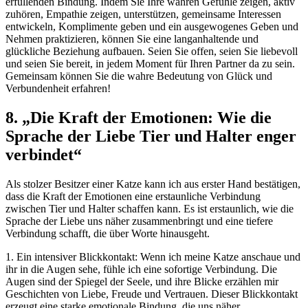
erfüllenden Bindung. Indem Sie Ihre wahren ⁤Gefühle⁢ zeigen, aktiv
zuhören, Empathie ⁢zeigen, unterstützen, gemeinsame Interessen
entwickeln, Komplimente geben und ein ausgewogenes Geben und
Nehmen ⁢praktizieren, ‌können Sie eine langanhaltende ⁢und
glückliche Beziehung aufbauen. Seien Sie ⁤offen, ‌seien Sie liebevoll‍
und seien⁢ Sie bereit, in jedem Moment für Ihren ⁤Partner da zu sein.
Gemeinsam ⁣können Sie die ⁢wahre⁢ Bedeutung von⁣ Glück und
Verbundenheit erfahren!
8. „Die Kraft​ der ‍Emotionen:⁣ Wie die
Sprache⁣ der Liebe Tier und Halter ‍enger
verbindet“
Als stolzer Besitzer einer Katze kann ich aus erster Hand bestätigen,
dass die Kraft der Emotionen eine erstaunliche Verbindung
zwischen Tier und Halter schaffen kann. Es ist erstaunlich, wie die
Sprache der​ Liebe ‍uns näher zusammenbringt und eine tiefere
Verbindung schafft, die ​über ⁢Worte⁢ hinausgeht.
1. Ein intensiver Blickkontakt: Wenn ich meine Katze anschaue und
ihr in ‍die Augen sehe, fühle ich eine sofortige Verbindung. ⁣Die
Augen‌ sind der​ Spiegel der⁤ Seele, und ihre⁣ Blicke erzählen mir
Geschichten von ⁣Liebe, ⁤Freude und Vertrauen. Dieser Blickkontakt
erzeugt eine starke emotionale Bindung, die uns​ näher