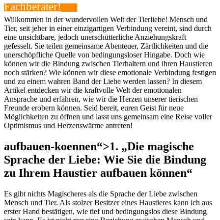
Fachberater!
Willkommen ⁣in‌ der wundervollen Welt ⁤der‍ Tierliebe! Mensch und
Tier, ⁣seit jeher in einer einzigartigen Verbindung vereint, ‍sind⁣ durch
eine unsichtbare, jedoch unerschütterliche Anziehungskraft
gefesselt. Sie ⁣teilen gemeinsame Abenteuer, Zärtlichkeiten und die
unerschöpfliche Quelle von bedingungsloser Hingabe. Doch wie
können wir die Bindung ‌zwischen Tierhaltern und ihren ⁢Haustieren⁣
noch stärken? Wie können ⁣wir ⁢diese​ emotionale⁤ Verbindung festigen
und ​zu einem wahren⁢ Band ​der⁢ Liebe werden lassen? In diesem‌
Artikel entdecken wir die⁢ kraftvolle Welt der emotionalen
Ansprache und erfahren, wie wir⁣ die Herzen unserer tierischen
Freunde ⁤erobern ‌können. Seid bereit, euren Geist für neue
‍Möglichkeiten zu öffnen und lasst ⁤uns​ gemeinsam ​eine Reise voller
Optimismus und Herzenswärme​ antreten!
aufbauen-koennen“>1.​ „Die⁤ magische
Sprache‍ der Liebe: Wie Sie die Bindung
zu Ihrem Haustier aufbauen können“
Es gibt nichts Magischeres⁤ als​ die ⁢Sprache ‌der ⁤Liebe zwischen
Mensch⁤ und Tier. Als stolzer ‍Besitzer eines Haustieres kann‍ ich aus
erster Hand bestätigen, wie tief⁣ und bedingungslos diese Bindung