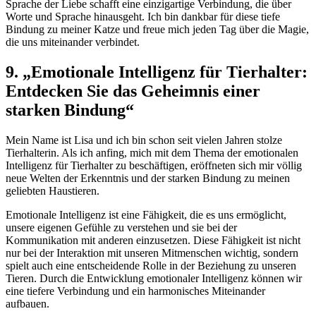
Sprache der Liebe schafft eine einzigartige Verbindung, die ‍über
Worte und ⁣Sprache hinausgeht. Ich ⁤bin dankbar für diese⁣ tiefe
Bindung zu meiner ​Katze und freue mich jeden Tag über die Magie,​
die uns miteinander‌ verbindet.
9. „Emotionale Intelligenz für Tierhalter:
Entdecken Sie das Geheimnis einer
starken Bindung“
Mein Name ist Lisa und ich bin schon seit vielen Jahren​ stolze
Tierhalterin. Als​ ich anfing, mich ⁤mit dem Thema der emotionalen
Intelligenz für⁤ Tierhalter zu beschäftigen, eröffneten sich mir ‍völlig
neue Welten ​der Erkenntnis und ⁤der starken⁢ Bindung zu ‍meinen
geliebten Haustieren.
Emotionale⁤ Intelligenz ist eine Fähigkeit, die es uns ermöglicht,
unsere eigenen Gefühle zu​ verstehen und ⁢sie​ bei ⁢der
Kommunikation mit anderen einzusetzen. Diese⁣ Fähigkeit ‌ist nicht
nur bei ‍der Interaktion mit unseren Mitmenschen wichtig, sondern
spielt auch eine ‌entscheidende Rolle in der Beziehung⁣ zu⁤ unseren
Tieren. Durch die Entwicklung emotionaler Intelligenz können wir
eine tiefere Verbindung und⁢ ein harmonisches Miteinander
aufbauen.