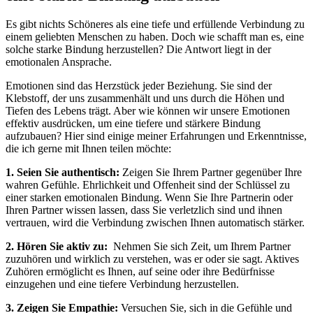
Es gibt nichts ⁣Schöneres als⁣ eine tiefe und‍ erfüllende‍ Verbindung zu
einem geliebten Menschen zu haben. Doch wie schafft man ⁤es, eine
solche starke Bindung⁤ herzustellen? Die ⁤Antwort liegt ​in der
emotionalen⁣ Ansprache.
Emotionen sind das⁤ Herzstück jeder​ Beziehung. Sie sind der
Klebstoff, der uns zusammenhält und⁤ uns durch die⁣ Höhen und
Tiefen des ⁣Lebens trägt. Aber wie können wir unsere Emotionen⁢
effektiv ausdrücken, um eine tiefere​ und stärkere ⁢Bindung
aufzubauen? Hier sind einige meiner Erfahrungen und ‍Erkenntnisse,
die ⁣ich gerne mit Ihnen⁣ teilen ⁤möchte:
1. Seien Sie authentisch:
Zeigen Sie Ihrem Partner gegenüber Ihre
wahren‍ Gefühle. Ehrlichkeit und Offenheit sind​ der Schlüssel zu
einer ⁤starken emotionalen Bindung. ⁢Wenn Sie Ihre Partnerin oder
Ihren Partner ⁤wissen lassen,⁤ dass ​Sie ⁢verletzlich sind und ihnen
vertrauen, wird die Verbindung zwischen Ihnen automatisch ​stärker.
2. Hören Sie aktiv zu:
​ Nehmen Sie sich Zeit, ⁣um Ihrem ⁣Partner
zuzuhören und⁢ wirklich zu verstehen, was ⁢er oder⁢ sie sagt. Aktives
Zuhören ermöglicht es Ihnen, auf ⁣seine oder ihre Bedürfnisse
einzugehen ​und eine⁢ tiefere⁢ Verbindung herzustellen.
3. Zeigen Sie Empathie:
Versuchen Sie, sich‌ in die⁢ Gefühle und