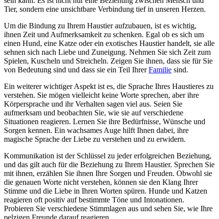
sein kann. Es ist nicht nur eine Beziehung zwischen Mensch und
Tier, sondern eine unsichtbare Verbindung tief in unseren ⁢Herzen.
Um die Bindung zu Ihrem Haustier ‍aufzubauen, ist es wichtig,
ihnen Zeit und Aufmerksamkeit zu‍ schenken. Egal ob⁢ es​ sich um
einen Hund, eine ‍Katze oder ein exotisches Haustier handelt, sie‍ alle
sehnen‍ sich nach Liebe und Zuneigung. Nehmen Sie sich Zeit zum
Spielen, Kuscheln und Streicheln. Zeigen Sie ihnen,‍ dass sie für Sie
von ​Bedeutung sind und dass sie ein Teil Ihrer
Familie
sind.
Ein weiterer wichtiger⁣ Aspekt ist es, die Sprache Ihres ⁤Haustieres zu
verstehen. Sie mögen⁣ vielleicht keine‍ Worte sprechen, aber​ ihre
Körpersprache und ihr Verhalten sagen viel aus. Seien Sie
aufmerksam und‌ beobachten Sie, wie sie auf verschiedene
Situationen reagieren. Lernen Sie ihre Bedürfnisse, Wünsche und
Sorgen kennen. Ein wachsames ‌Auge hilft Ihnen dabei, ihre⁣
magische Sprache der Liebe zu verstehen und zu erwidern.
Kommunikation ist der Schlüssel zu⁢ jeder erfolgreichen Beziehung,‌
und das ⁤gilt auch für die Beziehung zu Ihrem ‌Haustier. Sprechen Sie⁢
mit ihnen, erzählen Sie ihnen Ihre Sorgen und Freuden.⁢ Obwohl‌ sie
die genauen Worte nicht verstehen, können sie den Klang Ihrer
⁤Stimme und⁤ die Liebe‍ in‌ Ihren Worten spüren. ⁣Hunde und Katzen
reagieren oft positiv auf⁣ bestimmte Töne und Intonationen.
Probieren Sie verschiedene Stimmlagen aus und ⁣sehen Sie, wie Ihre
pelzigen Freunde darauf⁤ reagieren.