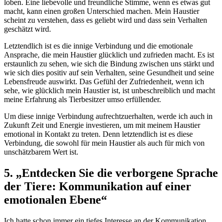
loben. Eine liebevolle⁢ und freundliche Stimme, wenn es etwas gut⁣
macht, kann einen großen Unterschied machen. Mein Haustier
scheint​ zu verstehen, dass es⁤ geliebt wird und dass sein‌ Verhalten
geschätzt wird.
Letztendlich ist es die innige Verbindung⁢ und die emotionale
Ansprache, die mein Haustier glücklich⁤ und zufrieden macht. ⁤Es ist
erstaunlich​ zu sehen, wie sich die ⁢Bindung zwischen⁣ uns stärkt und
wie sich‍ dies⁤ positiv auf sein Verhalten,⁤ seine⁣ Gesundheit ‍und seine
Lebensfreude auswirkt. Das ⁢Gefühl der Zufriedenheit, wenn ⁣ich
sehe, wie glücklich mein Haustier ist, ist unbeschreiblich und macht
meine Erfahrung als⁣ Tierbesitzer umso erfüllender.
Um diese ⁢innige Verbindung aufrechtzuerhalten, werde ich auch in
Zukunft Zeit und ⁣Energie investieren, um‍ mit meinem Haustier
‍emotional in Kontakt zu treten. Denn‍ letztendlich ist es diese
Verbindung, ‍die sowohl für mein Haustier ‍als auch für‌ mich von
unschätzbarem Wert ist.
5. „Entdecken Sie die‍ verborgene Sprache
der Tiere: Kommunikation auf einer
emotionalen Ebene“
Ich hatte schon immer ein tiefes Interesse⁣ an der Kommunikation⁤