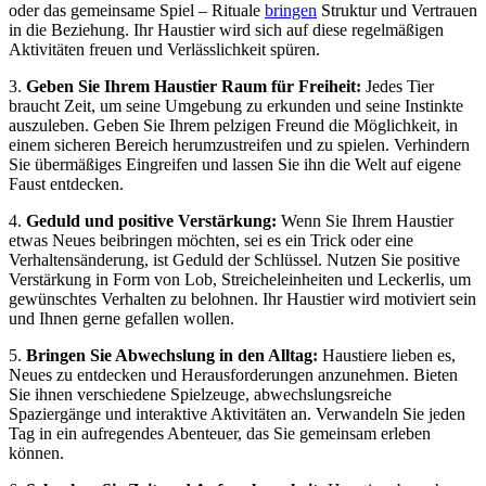
oder das gemeinsame Spiel – Rituale
bringen
Struktur ‍und Vertrauen
⁤in⁢ die Beziehung. Ihr Haustier wird⁣ sich auf​ diese regelmäßigen
Aktivitäten freuen⁢ und Verlässlichkeit spüren.
3.
Geben Sie Ihrem‍ Haustier Raum für Freiheit:
Jedes Tier
braucht Zeit, um seine Umgebung ‍zu erkunden und seine Instinkte
auszuleben. Geben Sie⁢ Ihrem pelzigen ​Freund die Möglichkeit, in
einem sicheren Bereich herumzustreifen und zu spielen. Verhindern
Sie übermäßiges⁢ Eingreifen und lassen Sie ihn die Welt auf eigene
Faust ⁢entdecken.
4.
Geduld und positive Verstärkung:
Wenn Sie ⁣Ihrem‍ Haustier
⁣etwas Neues beibringen möchten, sei⁢ es ein Trick oder eine
Verhaltensänderung, ist Geduld der Schlüssel. Nutzen Sie ⁤positive
Verstärkung in Form⁢ von Lob, Streicheleinheiten⁢ und Leckerlis, um
gewünschtes ⁢Verhalten zu ‍belohnen. Ihr Haustier ⁣wird motiviert ‍sein
und ‍Ihnen gerne gefallen wollen.
5.
Bringen Sie Abwechslung⁢ in den Alltag:
Haustiere lieben es,
Neues ⁣zu ⁤entdecken und Herausforderungen anzunehmen. Bieten
Sie ihnen verschiedene Spielzeuge,⁤ abwechslungsreiche
Spaziergänge und interaktive Aktivitäten an. Verwandeln Sie jeden
Tag in ein aufregendes Abenteuer,⁢ das⁢ Sie gemeinsam erleben
können.