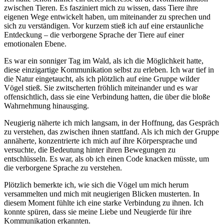
zwischen‍ Tieren. Es fasziniert mich zu wissen, dass Tiere ⁣ihre
eigenen Wege entwickelt haben, um miteinander zu sprechen und
sich⁣ zu verständigen.​ Vor kurzem stieß ich auf ​eine erstaunliche
Entdeckung – die verborgene Sprache der Tiere auf einer
emotionalen ‌Ebene.
Es war ein⁢ sonniger Tag im ⁣Wald, als ich die Möglichkeit ⁢hatte, ​
diese einzigartige Kommunikation selbst zu erleben. ​Ich war ‌tief in
die Natur eingetaucht, als ich plötzlich auf eine Gruppe wilder​
Vögel stieß. Sie zwitscherten fröhlich miteinander und es war‍
offensichtlich, dass sie⁢ eine Verbindung‌ hatten, die ‌über⁤ die bloße
Wahrnehmung hinausging.
Neugierig näherte ich mich langsam, in der Hoffnung,⁢ das Gespräch
zu verstehen, das zwischen ihnen stattfand.⁤ Als ich mich der Gruppe
annäherte, konzentrierte ich mich auf ihre Körpersprache und
versuchte, die Bedeutung hinter ihren Bewegungen zu
entschlüsseln.⁣ Es ⁣war, als ob ich einen Code knacken müsste, um
die verborgene ​Sprache zu verstehen.
Plötzlich‍ bemerkte ich, ‌wie sich die Vögel um mich herum
versammelten und mich mit neugierigen Blicken musterten. ‍In‍
diesem Moment fühlte ich eine starke Verbindung ‍zu ihnen. Ich
konnte spüren, ​dass sie meine Liebe und Neugierde für ihre
Kommunikation ⁤erkannten.