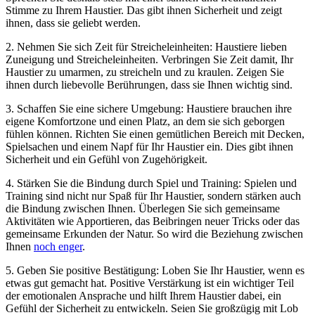
Stimme zu Ihrem Haustier. Das gibt ‍ihnen ⁣Sicherheit und zeigt
ihnen, dass ‌sie geliebt ⁢werden.
2. Nehmen‌ Sie sich Zeit für ‍Streicheleinheiten: Haustiere lieben
Zuneigung und Streicheleinheiten. Verbringen Sie Zeit​ damit, Ihr
Haustier zu umarmen, zu streicheln und zu kraulen. Zeigen Sie
⁢ihnen durch liebevolle Berührungen, dass sie Ihnen wichtig⁣ sind.
3. Schaffen Sie ⁣eine sichere Umgebung:‍ Haustiere brauchen ihre
eigene Komfortzone und einen Platz, an ‌dem sie sich ‍geborgen⁣
fühlen können. Richten Sie einen gemütlichen Bereich mit Decken,
Spielsachen und einem Napf ⁢für Ihr Haustier ein. Dies gibt⁤ ihnen
Sicherheit und ein Gefühl von Zugehörigkeit.
4. ⁢Stärken Sie die Bindung durch Spiel ​und Training: Spielen ‍und
Training sind nicht⁤ nur⁣ Spaß für Ihr Haustier, sondern stärken⁤ auch⁢
die Bindung zwischen Ihnen. Überlegen Sie sich gemeinsame
Aktivitäten⁢ wie Apportieren, das Beibringen neuer Tricks oder das
gemeinsame Erkunden der Natur. ‍So wird⁤ die Beziehung zwischen
Ihnen
noch enger
.
5. Geben Sie positive Bestätigung: Loben Sie Ihr Haustier, wenn​ es
etwas gut‌ gemacht hat. Positive Verstärkung ist ein wichtiger Teil
der emotionalen Ansprache‌ und hilft Ihrem⁣ Haustier dabei, ein
‌Gefühl der Sicherheit zu entwickeln. Seien Sie ‌großzügig mit Lob