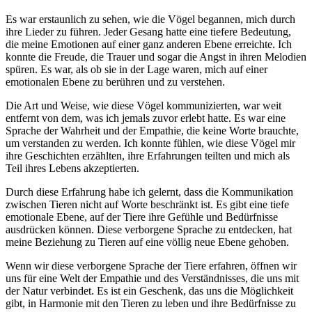
Es war erstaunlich zu sehen,​ wie die Vögel ​begannen, mich durch
ihre Lieder zu ⁣führen. Jeder Gesang hatte eine ‍tiefere Bedeutung,
die meine Emotionen auf einer ganz anderen Ebene erreichte.‌ Ich
⁤konnte die Freude,⁢ die Trauer und sogar die Angst in ihren Melodien
spüren.‌ Es war, ‍als ob sie in der​ Lage waren, mich auf einer ​
emotionalen Ebene zu berühren und zu verstehen.
Die Art und Weise, ‍wie diese Vögel ‍kommunizierten, war ​weit
entfernt von dem, was ich jemals zuvor erlebt hatte. Es war eine
Sprache der Wahrheit ⁤und der Empathie, die ⁢keine⁣ Worte brauchte,‌
um verstanden⁢ zu werden. Ich konnte fühlen, wie​ diese Vögel mir
ihre ‌Geschichten erzählten, ihre Erfahrungen teilten ⁢und mich als
Teil ihres Lebens akzeptierten.
Durch diese Erfahrung habe ich⁢ gelernt, dass die Kommunikation
zwischen Tieren nicht ⁤auf Worte beschränkt ist. Es gibt eine ⁤tiefe
emotionale Ebene, auf der⁤ Tiere ihre Gefühle und Bedürfnisse
ausdrücken ⁢können. Diese verborgene Sprache zu entdecken, ⁤hat
meine Beziehung zu Tieren ​auf eine völlig neue Ebene gehoben.
Wenn wir ​diese verborgene Sprache der Tiere erfahren, öffnen wir
uns für‍ eine Welt der Empathie und ​des ‍Verständnisses, die uns mit​
der Natur verbindet. Es ist ‍ein Geschenk, das uns die Möglichkeit
gibt, in Harmonie mit den Tieren zu‍ leben⁢ und ihre Bedürfnisse ‍zu