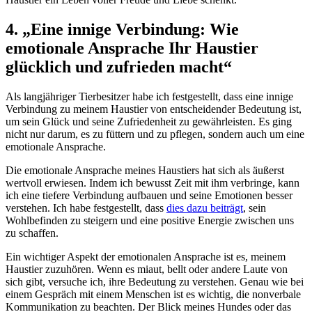
4. „Eine innige ⁢Verbindung: Wie
⁤emotionale Ansprache Ihr‍ Haustier
glücklich und zufrieden ⁢macht“
Als langjähriger Tierbesitzer habe ich festgestellt, dass eine ⁤innige
Verbindung zu meinem ‍Haustier ​von ⁣entscheidender Bedeutung​ ist,⁤
um sein Glück und seine‌ Zufriedenheit ⁢zu gewährleisten.⁢ Es ging
nicht nur darum, es⁣ zu füttern und‍ zu ​pflegen, sondern auch um eine
emotionale Ansprache.
Die emotionale Ansprache meines Haustiers hat sich ⁢als äußerst
wertvoll erwiesen.‍ Indem⁣ ich bewusst Zeit mit‌ ihm verbringe, kann
ich eine tiefere Verbindung⁢ aufbauen und seine Emotionen besser
⁣verstehen. Ich habe festgestellt, dass
dies dazu beiträgt
, sein
‌Wohlbefinden zu steigern⁣ und eine⁤ positive Energie zwischen uns
⁢zu schaffen.
Ein wichtiger Aspekt der emotionalen Ansprache⁢ ist es, ‍meinem
Haustier zuzuhören. ⁤Wenn es miaut, ‍bellt oder andere Laute⁣ von
sich gibt,⁤ versuche ich, ihre Bedeutung ‍zu verstehen. Genau wie ​bei
einem Gespräch mit einem ‍Menschen‌ ist es wichtig, die nonverbale
Kommunikation zu beachten. Der Blick meines Hundes‍ oder das