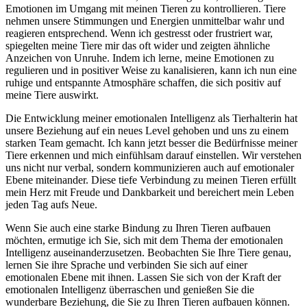
Emotionen im Umgang mit ⁣meinen ⁢Tieren zu kontrollieren. ⁣Tiere
nehmen unsere Stimmungen ‍und Energien unmittelbar wahr und
reagieren ⁢entsprechend. Wenn ich gestresst oder frustriert war,
spiegelten meine Tiere ‌mir das oft ⁤wider und zeigten ähnliche
Anzeichen von Unruhe. Indem ich lerne, meine Emotionen zu
regulieren und in positiver Weise zu‍ kanalisieren, ‌kann ich nun⁣ eine
ruhige ⁣und entspannte Atmosphäre schaffen,⁣ die sich positiv auf
meine‍ Tiere auswirkt.
Die Entwicklung meiner emotionalen Intelligenz als Tierhalterin‌ hat
unsere ⁣Beziehung ‍auf⁤ ein neues Level gehoben und uns zu einem
starken Team gemacht. Ich kann jetzt besser die Bedürfnisse meiner
Tiere erkennen und mich ‌einfühlsam ⁢darauf einstellen. Wir verstehen
uns nicht ⁤nur‌ verbal, ⁣sondern kommunizieren auch auf emotionaler
‌Ebene miteinander. Diese tiefe Verbindung zu meinen Tieren erfüllt
mein‌ Herz mit Freude und Dankbarkeit und‍ bereichert mein Leben
jeden Tag aufs Neue.
Wenn Sie⁣ auch eine‌ starke Bindung zu Ihren Tieren aufbauen
möchten, ermutige ich Sie, sich mit dem Thema ​der ‍emotionalen
Intelligenz auseinanderzusetzen. Beobachten ⁣Sie Ihre‍ Tiere ​genau,⁣
lernen Sie ihre Sprache und verbinden Sie sich auf einer
emotionalen Ebene mit ihnen. Lassen Sie sich von der Kraft ⁢der
emotionalen Intelligenz überraschen‌ und ‍genießen Sie die⁣
wunderbare⁤ Beziehung, die ⁤Sie zu Ihren Tieren aufbauen können.