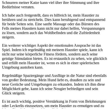
Schnurren meiner Katze kann viel über ihre Stimmung und ihre
Bedürfnisse verraten.
Ich habe auch ‌festgestellt, dass ‍es ‌hilfreich ‍ist, mein ​Haustier zu
⁤berühren ⁢und zu ⁢streicheln. Dies ⁤kann ⁣beruhigend und entspannend
für beide Seiten sein. Eine sanfte Massage oder⁤ das Bürsten​ des
Fells meines​ Haustiers kann nicht nur​ dabei⁤ helfen, Verspannungen
zu lösen, sondern auch das Wohlbefinden ⁢und die Zufriedenheit
steigern.
Ein weiterer wichtiger Aspekt der ​emotionalen Ansprache ist das‍
Spiel. Indem ich regelmäßig mit meinem Haustier ​spiele, kann ⁢ich
nicht nur seine⁣ körperliche Fitness ⁤fördern, sondern auch ⁢seine
geistige Stimulation bieten. Es ist erstaunlich zu sehen, wie glücklich
und erfüllt mein Haustier ist, wenn es‍ sich​ in einer​ spielerischen
Umgebung ⁢austoben kann.
Regelmäßige‍ Spaziergänge und Ausflüge in die Natur sind ebenfalls
von großer Bedeutung. Mein Hund liebt es, ⁣draußen zu sein⁤ und
neue Gerüche und Umgebungen ​zu erkunden. Indem ich ihm⁤ diese
Möglichkeit gebe, ‍kann ‍ich seine Neugier befriedigen⁢ und ⁣sein
⁢Glück steigern.
Es ist ⁢auch wichtig,⁢ positive Verstärkung in Form von Belohnungen
oder Leckerlis einzusetzen,‌ um ⁤mein Haustier zu ⁤ermutigen und ​zu