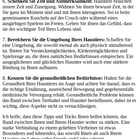
6.
Schenken Sie Zeit und Aufmerksamkeit:
Haustiere brauchen⁣
unsere Zeit und Zuneigung. Widmen Sie ⁢ihnen bewusst Zeit,‌ in der
Sie⁣ ganz im‍ Moment sind und⁢ mit ihnen interagieren. Sei es beim⁢
gemeinsamen Kuscheln auf der Couch oder während eines
‌ausgiebigen Spielens ‍im Freien. Geben​ Sie ihnen das Gefühl, dass
sie der ⁣wichtigste⁣ Teil Ihres Lebens sind.
7.
Bereichern Sie‍ die⁣ Umgebung Ihres Haustiers:
Schaffen ‌Sie
eine⁢ Umgebung, die sowohl mental⁤ als auch physisch stimulierend
ist. ⁤Bieten⁢ Sie ‌Versteckmöglichkeiten, Klettermöglichkeiten und
Spielzeuge⁢ an, ‍die ⁣ihren natürlichen Bedürfnissen entsprechen. Ein
ausgeglichenes und glückliches Haustier wird auch eine stärkere
Bindung zu Ihnen aufbauen.
8.
Kennen Sie die⁣ gesundheitlichen Bedürfnisse:
Halten Sie die
Gesundheit ‌Ihres Haustieres im Auge und achten Sie darauf,⁢ dass es
die ⁤richtige Ernährung, ausreichend Bewegung und gegebenenfalls
medizinische Versorgung erhält. Gesundheitliche Probleme können
das Band zwischen Tierhalter und Haustier beeinflussen, daher ist es‍
wichtig, diese Aspekte nicht zu vernachlässigen.
Ich‌ hoffe, dass‌ diese Tipps und ‍Tricks Ihnen helfen können, das
Band zwischen Ihnen und Ihrem ‍Haustier weiter zu stärken. Eine
starke Verbindung zu einem geliebten Vierbeiner ist⁣ etwas ​
Besonderes und lohnendes, das ‌sowohl Ihnen⁤ als auch Ihrem
Haustier ein Leben voller Freude und Liebe schenkt.