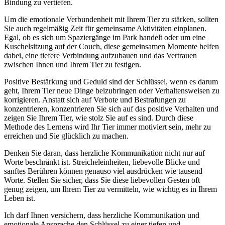
Bindung zu‍ vertiefen.
Um‌ die emotionale Verbundenheit mit Ihrem Tier zu stärken, sollten
Sie auch regelmäßig Zeit für gemeinsame Aktivitäten einplanen.
‌Egal, ob es sich um Spaziergänge im ‍Park⁢ handelt oder um⁢ eine
Kuschelsitzung ⁣auf der Couch, ​diese gemeinsamen Momente helfen
dabei, eine tiefere Verbindung aufzubauen und das Vertrauen
zwischen Ihnen ⁢und ‌Ihrem Tier zu festigen.
Positive⁣ Bestärkung und Geduld sind der Schlüssel, wenn es darum
geht, Ihrem Tier neue Dinge beizubringen oder Verhaltensweisen zu⁤
korrigieren. Anstatt sich auf Verbote und Bestrafungen zu
konzentrieren, konzentrieren Sie sich auf das positive Verhalten und‍
zeigen Sie Ihrem‌ Tier, wie stolz Sie auf es sind. Durch diese
Methode‌ des‌ Lernens wird Ihr Tier immer motiviert sein, mehr⁣ zu⁢
erreichen und Sie ⁢glücklich zu machen.
Denken ‍Sie‌ daran, dass herzliche Kommunikation nicht nur auf
⁣Worte ‌beschränkt ist. Streicheleinheiten, liebevolle Blicke und
sanftes Berühren ⁢können ⁢genauso ‍viel ausdrücken wie tausend
⁢Worte.⁣ Stellen Sie ​sicher,⁣ dass Sie ‌diese liebevollen Gesten oft‍
genug zeigen, um Ihrem⁤ Tier zu vermitteln, wie wichtig es in Ihrem
Leben ist.
Ich ‍darf ​Ihnen versichern, dass herzliche Kommunikation‌ und
emotionale ⁤Ansprache den ⁢Schlüssel zu einer tiefen‍ und