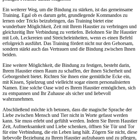
Ein weiterer Weg, um‌ die Bindung​ zu stärken, ist das gemeinsame
Training. Egal ob es darum geht, grundlegende Kommandos zu
lernen oder⁤ Tricks beizubringen, das Training bietet eine
wunderbare‍ Möglichkeit, Zeit ⁢mit ‌Ihrem Haustier zu verbringen und
‌gleichzeitig Ihre Verbindung zu vertiefen. ‍Belohnen‍ Sie Ihr Haustier
⁢mit Lob,‌ Leckereien und Streicheleinheiten, wenn es einen Befehl
erfolgreich ausführt. Das Training ⁣fördert ⁣nicht nur den Gehorsam,
sondern stärkt auch das Vertrauen ‍und die Bindung zwischen Ihnen
beiden.
Eine weitere Möglichkeit, die Bindung‌ zu⁣ festigen, besteht darin,
Ihrem Haustier einen Raum zu schaffen, der ihnen Sicherheit​ und
Geborgenheit bietet. Richten‍ Sie ihnen eine ‌gemütliche Ecke ein,
mit Kissen, Spielzeug und vielleicht sogar einem personalisierten
Namen. Eine solche Oase wird es ‍Ihrem Haustier ermöglichen, sich
zu entspannen und⁢ Ihr Zuhause als⁣ sicher und liebevoll
wahrzunehmen.
Abschließend möchte ich betonen,‌ dass⁣ die magische Sprache der
Liebe zwischen Mensch und Tier nicht in Worte gefasst werden
kann. Sie muss erlebt und⁢ gefühlt werden. Indem⁢ Sie Ihrem Haustier
⁣Zeit, Aufmerksamkeit und ⁤Liebe⁣ schenken, öffnen Sie ‌Tür und Tor
für eine Verbindung, die ein Leben lang hält. Zögern‍ Sie nicht,⁢ diese​
liebevolle Beziehung⁣ zu Ihrem ‍Haustier aufzubauen und zu pflegen,