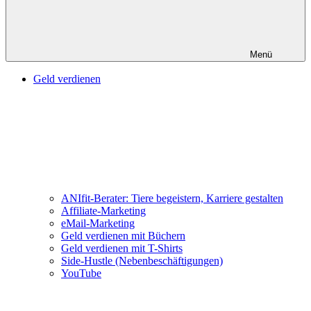
Menü
Geld verdienen
ANIfit-Berater: Tiere begeistern, Karriere gestalten
Affiliate-Marketing
eMail-Marketing
Geld verdienen mit Büchern
Geld verdienen mit T-Shirts
Side-Hustle (Nebenbeschäftigungen)
YouTube