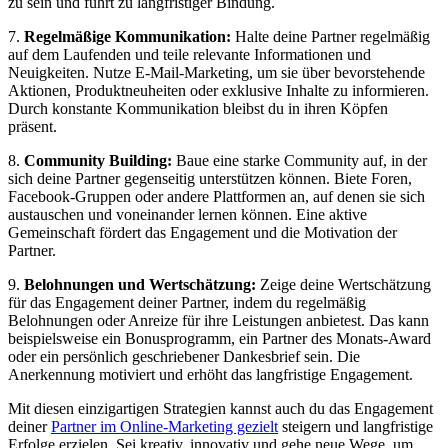
zu sein und führt zu langfristiger Bindung.
7.
Regelmäßige Kommunikation:
Halte deine Partner regelmäßig
auf dem Laufenden und teile relevante Informationen und
Neuigkeiten. Nutze E-Mail-Marketing, um sie über bevorstehende
Aktionen, Produktneuheiten oder exklusive Inhalte zu informieren.
Durch konstante Kommunikation bleibst du in ihren Köpfen
präsent.
8.
Community Building:
Baue eine starke Community auf, in der
sich deine Partner gegenseitig unterstützen können. Biete Foren,
Facebook-Gruppen oder andere Plattformen an, auf denen sie sich
austauschen und voneinander lernen können. Eine aktive
Gemeinschaft fördert das Engagement und die Motivation der
Partner.
9.
Belohnungen und Wertschätzung:
Zeige deine Wertschätzung
für das Engagement deiner Partner, indem du regelmäßig
Belohnungen oder Anreize für ihre Leistungen anbietest. Das kann
beispielsweise ein Bonusprogramm, ein Partner des Monats-Award
oder ein persönlich geschriebener Dankesbrief sein. Die
Anerkennung motiviert und erhöht das langfristige Engagement.
Mit diesen einzigartigen Strategien kannst auch du das Engagement
deiner
Partner im Online-Marketing gezielt
steigern und langfristige
Erfolge erzielen. Sei kreativ, innovativ und gehe neue Wege, um