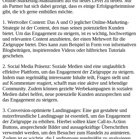
Online-Marketing-Maßnahmen auf ein neues Level zu heben. Mir
als Partner hat sich dabei gezeigt, dass es einige Erfolgsgeheimnisse
gibt, die ich gerne enthüllen möchte.
1. Wertvoller Content: Das A und O jeglicher Online-Marketing-
Strategie ist der Content, den man seinen potenziellen Kunden
bietet. Um das Engagement zu steigern, ist es wichtig, hochwertigen
und relevanten Content anzubieten, der einen Mehrwert für die
Zielgruppe bietet. Dies kann zum Beispiel in Form von informativen
Blogbeiträgen, inspirierenden Videos oder hilfreichen Tutorials
geschehen.
2. Social Media Präsenz: Soziale Medien sind eine unglaublich
effektive Plattform, um das Engagement der Zielgruppe zu steigern.
Indem man regelmäßig interessante Inhalte teilt, Fragen stellt und
auf Kommentare reagiert, schafft man eine aktive und lebendige
Community. Zudem können gezielte Werbekampagnen in sozialen
Medien dabei helfen, neue potenzielle Kunden anzusprechen und
das Engagement zu steigern.
3. Conversion-optimierte Landingpages: Eine gut gestaltete und
nutzerfreundliche Landingpage ist essentiell, um das Engagement
der Zielgruppe zu erhöhen. Hierbei sollten klare Call-to-Action
Buttons, ansprechende Bilder und aussagekräftige Überschriften
verwendet werden, um den Besucher zum Handeln zu animieren.
Zudem ist es wichtig, die Landingpage regelmäßig zu analysieren