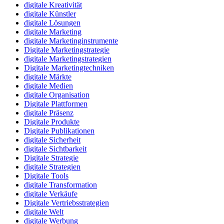
digitale Kreativität
digitale Künstler
digitale Lösungen
digitale Marketing
digitale Marketinginstrumente
Digitale Marketingstrategie
digitale Marketingstrategien
Digitale Marketingtechniken
digitale Märkte
digitale Medien
digitale Organisation
Digitale Plattformen
digitale Präsenz
Digitale Produkte
Digitale Publikationen
digitale Sicherheit
digitale Sichtbarkeit
Digitale Strategie
digitale Strategien
Digitale Tools
digitale Transformation
digitale Verkäufe
Digitale Vertriebsstrategien
digitale Welt
digitale Werbung