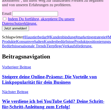
abonnieren“, um Ihren Weg zur finanziellen Freiheit zu beginnen
und von unseren Erfahrungen zu profitieren.
Email
Indem Du fortfährst, akzeptierst Du unsere
Datenschutzerklärung.
Schlagwörter
#Haustierbedarf
#Kundenbindung
#marketingstrategie
#M
Produkte
Konsumverhalten
Kundenbedürfnisse
Produktpositionierung
s
Bedürfnisse
saisonale Trends
Tierpflege
Verkaufsförderung.
Beitragsnavigation
Vorheriger Beitrag
Steigere deine Online-Präsenz: Die Vorteile von
Linkpopularität für dein Business
Nächster Beitrag
Wie verdiene ich bei YouTube Geld? Deine Schritt-
für-Schritt-Anleitung zum Erfolg!