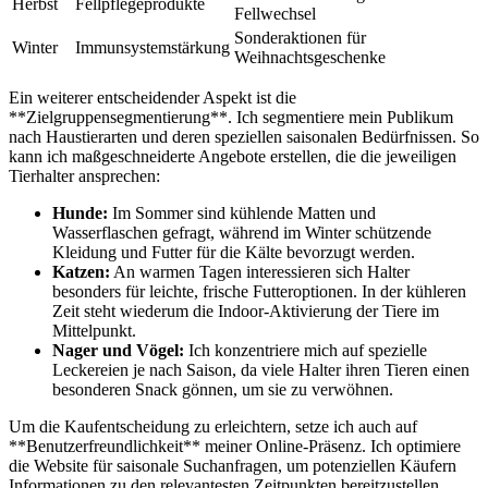
Herbst
Fellpflegeprodukte
Fellwechsel
Sonderaktionen ‍für
Winter
Immunsystemstärkung
Weihnachtsgeschenke
Ein ‍weiterer entscheidender Aspekt ist die
**Zielgruppensegmentierung**. Ich segmentiere mein Publikum
nach Haustierarten und deren speziellen saisonalen Bedürfnissen. So
kann ich maßgeschneiderte Angebote erstellen, die die jeweiligen
Tierhalter ansprechen:
Hunde:
Im Sommer sind kühlende Matten und
Wasserflaschen gefragt, während im Winter ⁣schützende
Kleidung und Futter für die Kälte bevorzugt werden.
Katzen:
An ​warmen Tagen interessieren sich Halter
besonders für leichte, frische ⁢Futteroptionen. In der ​kühleren
Zeit steht wiederum die Indoor-Aktivierung der Tiere im
Mittelpunkt.
Nager und Vögel:
Ich konzentriere mich auf spezielle
Leckereien ‌je nach Saison, da viele Halter ihren Tieren einen
besonderen Snack gönnen,⁤ um sie zu ‌verwöhnen.
Um die Kaufentscheidung⁢ zu erleichtern, setze ich auch‍ auf⁤
**Benutzerfreundlichkeit** meiner Online-Präsenz.​ Ich optimiere
die Website für saisonale ⁢Suchanfragen, um ⁣potenziellen Käufern
Informationen zu den relevantesten Zeitpunkten ‌bereitzustellen.