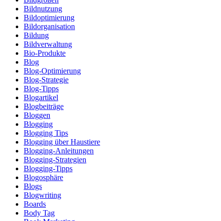
Bildnutzung
Bildoptimierung
Bildorganisation
Bildung
Bildverwaltung
Bio-Produkte
Blog
Blog-Optimierung
Blog-Strategie
Blog-Tipps
Blogartikel
Blogbeiträge
Bloggen
Blogging
Blogging Tips
Blogging über Haustiere
Blogging-Anleitungen
Blogging-Strategien
Blogging-Tipps
Blogosphäre
Blogs
Blogwriting
Boards
Body Tag