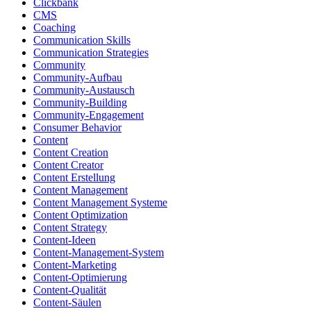
Clickbank
CMS
Coaching
Communication Skills
Communication Strategies
Community
Community-Aufbau
Community-Austausch
Community-Building
Community-Engagement
Consumer Behavior
Content
Content Creation
Content Creator
Content Erstellung
Content Management
Content Management Systeme
Content Optimization
Content Strategy
Content-Ideen
Content-Management-System
Content-Marketing
Content-Optimierung
Content-Qualität
Content-Säulen