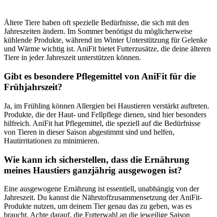
Ältere Tiere haben oft spezielle ​Bedürfnisse, die sich mit den
Jahreszeiten ändern.‌ Im Sommer benötigst du möglicherweise⁣
kühlende⁤ Produkte, während im⁢ Winter Unterstützung für Gelenke
‌und Wärme wichtig‌ ist. AniFit bietet Futterzusätze, die deine⁣ älteren
Tiere in jeder Jahreszeit unterstützen können.
Gibt es besondere ‍Pflegemittel von AniFit für die
Frühjahrszeit?
Ja, im Frühling können Allergien bei Haustieren​ verstärkt auftreten.
Produkte, ‌die‍ der Haut- und Fellpflege dienen, sind hier ‌besonders
hilfreich. AniFit hat⁣ Pflegemittel, ​die speziell auf die‌ Bedürfnisse
von Tieren in dieser Saison ‍abgestimmt sind und helfen,
Hautirritationen‌ zu minimieren.
Wie kann ich sicherstellen, dass die Ernährung ​
meines Haustiers ⁤ganzjährig ausgewogen ist?
Eine ausgewogene Ernährung ist essentiell, unabhängig von der
Jahreszeit. Du kannst die Nährstoffzusammensetzung der AniFit-
Produkte nutzen, um deinem Tier genau das​ zu ⁢geben, was es
braucht. Achte darauf, die Futterwahl an die jeweilige Saison