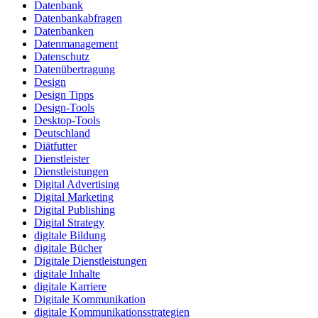
Datenbank
Datenbankabfragen
Datenbanken
Datenmanagement
Datenschutz
Datenübertragung
Design
Design Tipps
Design-Tools
Desktop-Tools
Deutschland
Diätfutter
Dienstleister
Dienstleistungen
Digital Advertising
Digital Marketing
Digital Publishing
Digital Strategy
digitale Bildung
digitale Bücher
Digitale Dienstleistungen
digitale Inhalte
digitale Karriere
Digitale Kommunikation
digitale Kommunikationsstrategien