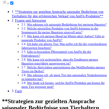
**Strategien zur gezielten Ansprache saisonaler Bedürfnisse von
Tierhaltern für den erfolgreichen Verkauf von AniFit-Produkten**
Fragen und Antworten
Wie erkenne ich saisonale ⁢Bedürfnisse​ bei meinem Haustier?
Welche speziellen Produkte von AniFit könnten in ⁤der
Sommerzeit für meine Haustiere sinnvoll sein?
Wie kann ich​ meinen ‍Hund im Winter aktiv halten? Gibt es
passende⁢ Produkte von AniFit?
Ich habe ein ⁣älteres Tier. Was ⁢sollte ich für die verschiedenen
Jahreszeiten beachten?
Gibt es besondere ‍Pflegemittel von AniFit für die
Frühjahrszeit?
Wie kann ich sicherstellen, dass die Ernährung ​meines
Haustiers ⁤ganzjährig ausgewogen ist?
Welche Aktivitäten unterstützten das Wohlbefinden meines
Tieres im Herbst?
Wie erkenne ich, ob mein Tier mit saisonalen Veränderungen
zu kämpfen hat?
Wie finde ich heraus, welche AniFit-Produkte am besten für
mein Tier geeignet sind?
Fazit
**Strategien zur gezielten Ansprache
saisonaler Bedürfnisse von Tierhaltern