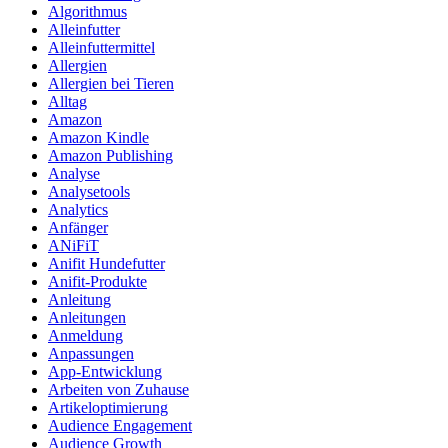
Algorithmus
Alleinfutter
Alleinfuttermittel
Allergien
Allergien bei Tieren
Alltag
Amazon
Amazon Kindle
Amazon Publishing
Analyse
Analysetools
Analytics
Anfänger
ANiFiT
Anifit Hundefutter
Anifit-Produkte
Anleitung
Anleitungen
Anmeldung
Anpassungen
App-Entwicklung
Arbeiten von Zuhause
Artikeloptimierung
Audience Engagement
Audience Growth