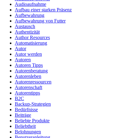
Audioaufnahme
Aufbau einer starken Präsenz
Aufbewahrung
Aufbewahrung von Futter
Austausch
Authentizität
Author Resources
Automatisierung
Autor
Autor werden
Autoren
Autoren Tipps
Autorenberatung
Autorenleben
Autorenressourcen
Autorenschaft
Autorentipps
B2C
Backup-Strategien
Bedürfnisse
Beiträge
Beliebte Produkte
Beliebtheit
Belohnungen
Benutzeranleitung