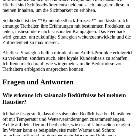
Hierbei sind Schlüsselwörter entscheidend – ich integriere ‍diese in
meinen Inhalten, um die Sichtbarkeit zu erhöhen.
Schließlich ist der **Kundenfeedback-Prozess** unerlässlich. Ich
‍ermutige Tierhalter, ihre Erfahrungen mit bestimmten Produkten zu
teilen, insbesondere‍ nach saisonalen Kampagnen. Das Feedback
wird genutzt, um zukünftige Strategien weiterzuentwickeln und die
Zufriedenheit zu maximieren.
All diese Strategien⁤ helfen mir nicht ‌nur, AniFit-Produkte erfolgreich
zu verkaufen, sondern auch, eine loyale Kundenbasis zu ⁤schaffen.
Ich freue mich darauf, wie‍ wir gemeinsam⁢ die Bedürfnisse von
Tierhaltern erfolgreich ansprechen⁣ können!
Fragen und Antworten
Wie erkenne ich saisonale ⁢Bedürfnisse​ bei meinem
Haustier?
Ich habe festgestellt,‌ dass die saisonalen Bedürfnisse bei Haustieren
oft ⁢mit Temperatur und Wetterveränderungen ⁢zusammenhängen.
Achte auf dein Tier und ‌beobachte, wie​ es auf Jahreszeiten reagiert.
Im Winter kann es beispielsweise mehr Wärme und Schutz
brauchen, während im Sommer⁣ mehr‍ Wasser und kühlende