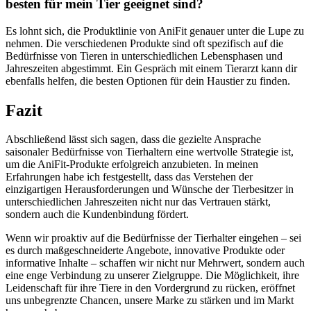
besten für mein Tier geeignet sind?
Es lohnt sich, die Produktlinie von AniFit genauer ⁤unter die Lupe ⁢zu
nehmen. Die ‌verschiedenen Produkte sind oft spezifisch‍ auf⁢ die
Bedürfnisse von Tieren in⁣ unterschiedlichen Lebensphasen und⁢
Jahreszeiten abgestimmt. Ein Gespräch mit einem⁤ Tierarzt kann dir‍
ebenfalls helfen, die besten Optionen für dein Haustier zu finden.
Fazit
Abschließend lässt sich sagen, dass die gezielte Ansprache
saisonaler Bedürfnisse⁢ von Tierhaltern eine wertvolle Strategie ist,
um die AniFit-Produkte erfolgreich ⁤anzubieten. In meinen
Erfahrungen habe ich festgestellt,​ dass das Verstehen der
einzigartigen Herausforderungen und Wünsche der Tierbesitzer in
unterschiedlichen Jahreszeiten nicht nur das Vertrauen stärkt,
sondern⁢ auch die⁢ Kundenbindung‌ fördert.
Wenn wir proaktiv auf die Bedürfnisse der Tierhalter eingehen – sei
es durch maßgeschneiderte Angebote, innovative Produkte oder
informative Inhalte ​– schaffen wir nicht⁤ nur⁣ Mehrwert, sondern auch
eine enge Verbindung zu unserer Zielgruppe. Die⁣ Möglichkeit, ihre
Leidenschaft für ihre Tiere in den Vordergrund zu rücken, eröffnet
uns unbegrenzte Chancen, unsere Marke ‌zu stärken und im Markt