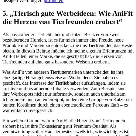
bissigen Werbung ⁣zu
profitieren
.
5. „Tierisch gute‌ Werbeideen: ⁢Wie AniFit⁤
die Herzen von ⁣Tierfreunden ⁣erobert“
Als​ passionierter Tierliebhaber und stolzer ​Besitzer ​von zwei
bezaubernden Hunden,⁣ ist​ es ⁣für‍ mich immer eine Freude, neue ​
Produkte und Marken ‌zu⁣ entdecken, die‍ uns⁣ Tierfreunden das Beste
bieten. ⁤In diesem Beitrag möchte ich meine⁤ eigenen Erfahrungen‍ mit
AniFit⁢ teilen,‍ einer Marke, die ‍es‌ geschafft‌ hat,⁤ die Herzen von
Tierfreunden auf‌ eine ganz besondere‍ Weise zu​ erobern.
Was AniFit ⁣von anderen Tierfuttermarken unterscheidet, ist ihre
einzigartige Herangehensweise an Werbeideen. Sie‌ haben es
geschafft, das‍ Interesse der Tierliebhaber⁣ aufzufangen, indem ⁤sie
kreative und⁤ bezaubernde Inhalte verwenden. Zum Beispiel sind
ihre ⁣Werbespots nicht‍ nur informativ, sondern ⁤auch⁣ unterhaltsam.
Ich erinnere mich⁤ an einen Spot, in dem ⁤eine Gruppe von ⁤Katzen in
bunten Kostümen durch⁣ einen abenteuerlichen Parcours läuft ‍– ⁣es⁤
war einfach unvergesslich!
Ein weiterer Grund, warum ​AniFit‍ die Herzen ⁤von‍ Tierfreunden
erobert hat, ist ihre Fokussierung auf Premium-Qualität. Als
verantwortungsvoller Haustierbesitzer weiß ich, wie wichtig es ist, ​