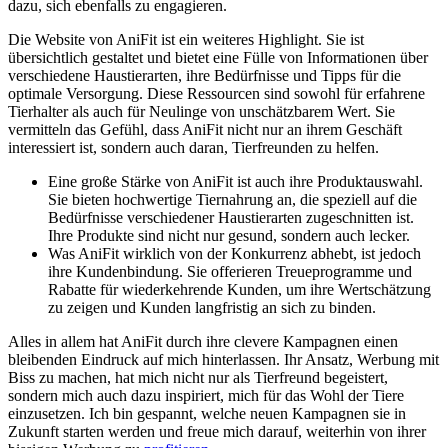
dazu, sich⁢ ebenfalls zu​ engagieren.
Die Website von AniFit ist ein⁣ weiteres ‌Highlight. Sie ist
übersichtlich gestaltet und ⁢bietet ⁢eine Fülle von ⁤Informationen‍ über
verschiedene ​Haustierarten, ihre Bedürfnisse und Tipps für die
⁢optimale Versorgung. Diese Ressourcen sind sowohl für erfahrene⁢
Tierhalter als auch​ für Neulinge von unschätzbarem Wert. Sie
⁢vermitteln ‍das Gefühl,‍ dass AniFit nicht ​nur an​ ihrem Geschäft
interessiert ist, sondern auch⁢ daran, Tierfreunden zu helfen.
Eine​ große Stärke⁢ von AniFit ist auch ⁣ihre Produktauswahl.
Sie bieten hochwertige‍ Tiernahrung⁣ an, die speziell auf ⁣die⁢
Bedürfnisse verschiedener Haustierarten zugeschnitten ist.
Ihre Produkte sind nicht nur gesund, sondern auch lecker.
Was ​AniFit wirklich ‍von der Konkurrenz abhebt, ist jedoch
‍ihre Kundenbindung. Sie ⁤offerieren⁤ Treueprogramme und
Rabatte für wiederkehrende‍ Kunden, um‍ ihre Wertschätzung‍
zu ⁣zeigen und Kunden langfristig an sich ‌zu​ binden.
Alles ‌in‌ allem hat AniFit durch‌ ihre clevere Kampagnen einen
bleibenden ‌Eindruck auf ​mich⁤ hinterlassen. Ihr Ansatz, Werbung mit
Biss zu machen, hat mich nicht nur ⁤als Tierfreund begeistert,‍
sondern mich auch dazu inspiriert,‍ mich für⁤ das Wohl ​der Tiere ​
einzusetzen. ⁣Ich ⁣bin gespannt, welche neuen Kampagnen sie ⁤in
Zukunft starten werden und freue mich ⁤darauf, weiterhin von ihrer⁤