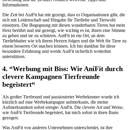
Informationen.
Die Zeit ⁣bei⁢ AniFit hat mir gezeigt,​ dass⁢ es Organisationen ‌gibt, die
sich mit Leidenschaft und Hingabe für Tierliebe und‍ Tierwohl
einsetzen. Die Begegnung⁢ mit diesen wunderbaren Tieren hat‍ mein
Herz berührt und mir gezeigt, wie ⁣wichtig es ⁢ist, ihnen ​eine Stimme
‌zu ‍geben und sie zu ‍schützen. AniFit ist‌ ein Ort,⁤ an dem
Tierliebhaber​ wie ⁣ich ihrem Herzen ⁣folgen und die Welt⁣ für Tiere‌ zu
einem besseren Ort machen können. Ich bin dankbar für ​diese
besondere ⁢Erfahrung und⁤ werde AniFit‍ sicherlich weiterhin
⁤unterstützen.
4. ⁣“Werbung mit⁣ Biss: Wie AniFit⁢ durch
clevere ⁤Kampagnen Tierfreunde
begeistert“
Als großer Tierfreund⁣ und passionierter Werbekenner wurde ich
kürzlich auf ⁣eine Werbekampagne aufmerksam, die meine
Aufmerksamkeit sofort erregte: AniFit. Die clevere‍ Art​ und ⁢Weise,
wie AniFit Tierfreunde ​begeistert, hat mich ‌sofort⁢ in ihren Bann
gezogen.
Was AniFit von anderen ‌Unternehmen unterscheidet, ist ihre