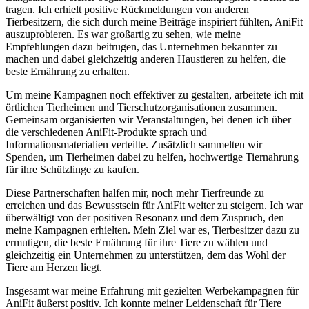
tragen. Ich erhielt positive Rückmeldungen von anderen
Tierbesitzern, die ⁣sich durch ⁣meine Beiträge inspiriert⁢ fühlten, AniFit
auszuprobieren. Es war großartig zu⁢ sehen,‍ wie ​meine
Empfehlungen⁢ dazu ​beitrugen, das ‌Unternehmen bekannter zu
⁢machen und dabei ‌gleichzeitig anderen Haustieren zu helfen, die
beste Ernährung zu erhalten.
Um meine Kampagnen⁣ noch ⁤effektiver zu gestalten, arbeitete ich​ mit⁢
örtlichen Tierheimen und Tierschutzorganisationen zusammen.
Gemeinsam organisierten wir Veranstaltungen, bei denen ich über
⁢die verschiedenen AniFit-Produkte sprach und
Informationsmaterialien verteilte. ⁢Zusätzlich​ sammelten wir ​
Spenden, um Tierheimen ⁣dabei ⁣zu⁤ helfen, hochwertige ‌Tiernahrung
für ihre Schützlinge ⁤zu kaufen.
Diese Partnerschaften halfen mir, noch ​mehr Tierfreunde zu⁢
erreichen und das Bewusstsein für AniFit ​weiter⁣ zu steigern. Ich⁤ war
überwältigt von der positiven Resonanz und dem Zuspruch, den
meine Kampagnen erhielten. Mein Ziel ​war ‌es, Tierbesitzer ​dazu ​zu
‍ermutigen, die beste⁢ Ernährung‍ für⁣ ihre Tiere zu wählen und
gleichzeitig ein Unternehmen zu unterstützen, dem ⁣das Wohl der
Tiere am Herzen liegt.
Insgesamt​ war meine Erfahrung mit gezielten Werbekampagnen für
AniFit äußerst positiv. Ich konnte ​meiner Leidenschaft für Tiere