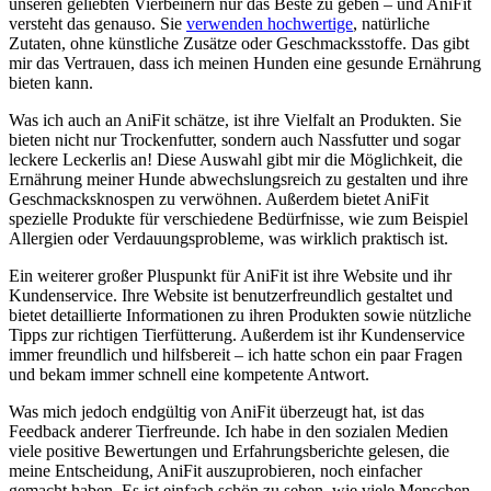
unseren⁢ geliebten ⁣Vierbeinern nur‌ das Beste ‌zu geben ‌– und AniFit
versteht das genauso. Sie
verwenden hochwertige
,⁣ natürliche
‍Zutaten, ohne künstliche Zusätze ‌oder Geschmacksstoffe. ⁤Das gibt
mir das Vertrauen,⁣ dass ich ‍meinen⁢ Hunden eine gesunde⁣ Ernährung
bieten kann.
Was ich auch‍ an AniFit schätze,‍ ist ‍ihre ​Vielfalt ⁤an Produkten. ⁣Sie
bieten nicht nur Trockenfutter, sondern auch Nassfutter und sogar
leckere Leckerlis an! Diese Auswahl gibt ​mir⁢ die Möglichkeit, die
Ernährung meiner Hunde abwechslungsreich ​zu⁤ gestalten und⁢ ihre
Geschmacksknospen zu verwöhnen.⁣ Außerdem bietet ⁢AniFit
spezielle Produkte für verschiedene Bedürfnisse,‌ wie zum Beispiel
Allergien oder Verdauungsprobleme, was⁢ wirklich praktisch ⁤ist.
Ein weiterer ⁤großer Pluspunkt für AniFit ist ihre‍ Website und ihr
Kundenservice. Ihre Website ist benutzerfreundlich‌ gestaltet‌ und
bietet ⁣detaillierte Informationen⁤ zu⁢ ihren Produkten​ sowie⁢ nützliche‍
Tipps zur ⁤richtigen Tierfütterung.⁣ Außerdem ist ihr Kundenservice
immer‌ freundlich und hilfsbereit – ich ​hatte schon ein‌ paar ⁤Fragen
und bekam immer schnell eine kompetente Antwort.
Was ‌mich jedoch​ endgültig von AniFit⁤ überzeugt hat, ist das
Feedback ⁣anderer Tierfreunde. Ich habe in den sozialen Medien
viele​ positive Bewertungen und⁢ Erfahrungsberichte gelesen, die
meine Entscheidung, AniFit auszuprobieren, noch einfacher
gemacht haben. Es ​ist einfach⁢ schön‍ zu sehen, wie viele Menschen