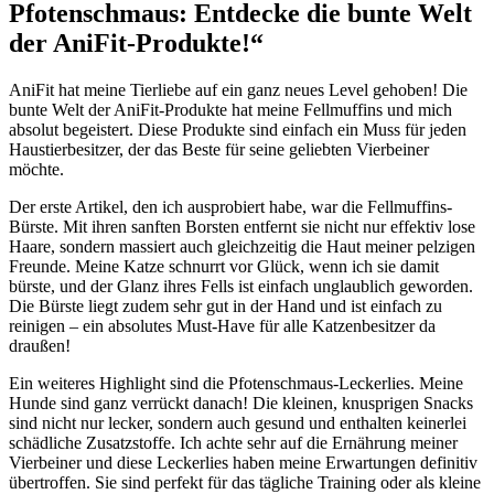
Pfotenschmaus:​ Entdecke ⁢die bunte Welt
der⁣ AniFit-Produkte!“
AniFit hat meine Tierliebe auf ein ganz neues Level gehoben! Die
bunte⁣ Welt der ‌AniFit-Produkte hat meine⁢ Fellmuffins⁢ und mich
absolut⁢ begeistert.⁣ Diese Produkte sind einfach ein Muss für jeden
Haustierbesitzer, der das Beste für seine geliebten Vierbeiner
möchte.
Der ​erste Artikel, den ich ausprobiert habe, war⁣ die Fellmuffins-
Bürste. Mit ihren sanften ‍Borsten⁣ entfernt sie nicht ‌nur⁢ effektiv ⁣lose
Haare, sondern massiert ⁣auch ‍gleichzeitig die Haut‍ meiner pelzigen
Freunde. Meine Katze schnurrt ​vor Glück, wenn ‌ich sie⁤ damit
bürste,‌ und‍ der Glanz ‌ihres‌ Fells ⁢ist einfach unglaublich geworden.
Die Bürste liegt zudem sehr gut in der Hand und ist einfach zu⁣
reinigen – ein absolutes Must-Have⁤ für alle ​Katzenbesitzer⁢ da
‌draußen!
Ein weiteres⁣ Highlight⁢ sind die Pfotenschmaus-Leckerlies. Meine
Hunde sind ganz verrückt danach! Die kleinen, knusprigen ​Snacks
‌sind ‍nicht nur⁢ lecker, sondern auch gesund​ und ⁤enthalten keinerlei
schädliche Zusatzstoffe. Ich achte sehr auf ⁣die ‌Ernährung ‍meiner
⁢Vierbeiner und diese Leckerlies haben meine Erwartungen ‍definitiv‌
übertroffen. Sie⁢ sind ‍perfekt für das ⁣tägliche Training‌ oder als kleine