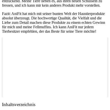
entzückend. Meine⁢ Tiere ‌lieben es,‍ aus ihren⁤ neuen ⁣Schüsseln zu
‌fressen, und ich ⁣kann mir kein ⁢anderes ⁤Produkt ​mehr vorstellen.
Fazit: AniFit hat mich mit⁢ seiner bunten Welt‍ der Haustierprodukte
⁢absolut überzeugt. ‍Die ⁤hochwertige Qualität, die‍ Vielfalt und ⁢die​
Liebe ⁢zum ‍Detail machen diese Produkte zu ⁢einem echten Gewinn
‌für ⁤mich und meine Fellmuffins. Ich ‌kann ​AniFit ⁢nur jedem
Tierbesitzer empfehlen, der das ⁤Beste ​für seine Tiere möchte!
Inhaltsverzeichnis