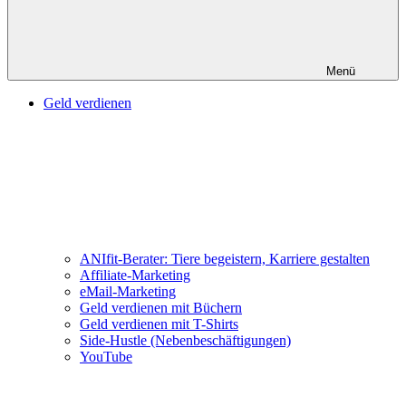
Menü
Geld verdienen
ANIfit-Berater: Tiere begeistern, Karriere gestalten
Affiliate-Marketing
eMail-Marketing
Geld verdienen mit Büchern
Geld verdienen mit T-Shirts
Side-Hustle (Nebenbeschäftigungen)
YouTube