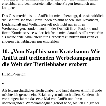
erreichbar und beantworteten alle meine Fragen⁢ freundlich und
kompetent.
Das Gesamterlebnis mit ⁢AniFit hat mich überzeugt, ‌dass⁤ sie wirklich
‌die Bedürfnisse von Tierfreunden erkannt haben. Ihre ⁣Kreativität,
Leidenschaft ‍und Vielfalt spiegelt sich nicht nur in ihren ​
Werbeanzeigen, sondern​ auch in der Qualität⁢ ihrer Produkte und‍
ihrem Kundenservice wider. Ich freue mich⁣ darauf, ⁤AniFit⁢ weiterhin
als ​meine erste Anlaufstelle ‌für Tierbedarf zu ⁣nutzen ⁤und kann ⁢es
anderen Tierliebhabern nur empfehlen.
10. „Vom‌ Napf bis zum Kratzbaum: Wie
AniFit​ mit ⁢treffenden ⁤Werbekampagnen
die ​Welt⁢ der Tierliebhaber ​erobert
HTML-Version:
„
Als leidenschaftlicher ⁢Tierliebhaber und langjähriger AniFit-Kunde
möchte ich gerne meine Erfahrungen mit euch⁢ teilen. Seitdem ich
⁢vor einigen⁤ Jahren das erste Mal von AniFit und ihren
überzeugenden⁤ Werbekampagnen ‌gehört ⁢habe, bin ich ein‍ großer⁢