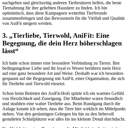
nachgehen ‍und gleichzeitig‍ anderen ⁣Tierbesitzern helfen, die⁢ beste
Tiernahrung​ für ihre geliebten Haustiere zu finden. ​Ich bin
optimistisch, ​dass diese Kampagnen weiterhin Tierfreunde
zusammenbringen und das Bewusstsein für die ⁤Vielfalt und Qualität
von AniFit steigern werden.
3. „Tierliebe,​ Tierwohl,‍ AniFit:‌ Eine
Begegnung,‌ die dein Herz höherschlagen
lässt“
Ich hatte schon immer eine besondere ⁣Verbindung zu Tieren. Ihre
bedingungslose Liebe und ihr loyal ‌es Wesen ⁢berühren​ mein Herz
auf⁢ eine ganz⁢ besondere Art ‍und Weise.‌ Deshalb war⁣ ich besonders
gespannt ⁣auf die ⁢Begegnung mit⁤ AniFit, einer Organisation, ⁢die sich
⁢für Tierliebe ​und⁢ Tierwohl einsetzt.
Schon ⁣beim ​Betreten des AniFit-Hofs spürte ich ein warmes ⁢Gefühl
von⁣ Herzlichkeit und Zuneigung. Die Mitarbeiter waren freundlich
und​ strahlten eine wahre⁤ Tierliebe aus. ⁢Beim Rundgang durch die
Anlage konnte ich​ sehen,⁤ dass die Tiere hier wirklich im ⁤Mittelpunkt‌
stehen. Von den⁢ geräumigen Gehegen bis ‍hin zu den ‌liebevoll
gestalteten⁤ Schlafplätzen war alles bis ins kleinste‍ Detail​ durchdacht.