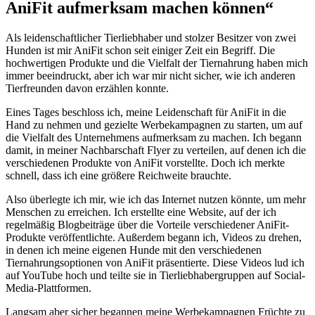
AniFit aufmerksam machen ⁢können“
Als leidenschaftlicher⁢ Tierliebhaber und stolzer​ Besitzer​ von zwei
‌Hunden ist mir AniFit‌ schon ⁣seit​ einiger Zeit ein Begriff. Die⁤
hochwertigen⁤ Produkte und die Vielfalt der ​Tiernahrung haben ‍mich
‌immer beeindruckt, aber ich war mir nicht sicher, wie ich ⁣anderen
Tierfreunden davon⁣ erzählen konnte.
Eines ‌Tages beschloss ich, meine ⁢Leidenschaft ⁢für AniFit in die
Hand zu nehmen und gezielte Werbekampagnen zu ​starten, um⁣ auf
die Vielfalt ⁣des⁣ Unternehmens aufmerksam⁣ zu machen. ‍Ich begann
damit, in meiner Nachbarschaft Flyer zu​ verteilen, auf denen⁤ ich die
verschiedenen⁤ Produkte ‍von AniFit vorstellte. Doch ich merkte‍
schnell,⁢ dass ich ⁣eine größere ‍Reichweite brauchte.
Also überlegte ⁣ich mir, ⁤wie ich das⁢ Internet nutzen‍ könnte, ‍um mehr
Menschen zu erreichen. Ich‍ erstellte eine Website, auf der ‌ich
regelmäßig Blogbeiträge⁣ über​ die ⁢Vorteile ⁤verschiedener AniFit-
Produkte veröffentlichte. Außerdem⁣ begann ⁣ich, Videos zu ‌drehen,
in ⁢denen ‌ich⁢ meine eigenen Hunde mit den⁢ verschiedenen⁤
Tiernahrungsoptionen von AniFit präsentierte. ⁤Diese Videos lud ich
auf​ YouTube hoch und⁢ teilte sie in ‍Tierliebhabergruppen auf Social-
Media-Plattformen.
Langsam aber sicher begannen ⁢meine Werbekampagnen Früchte zu