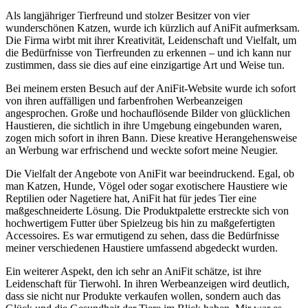
Als langjähriger ​Tierfreund und stolzer ‍Besitzer von vier
wunderschönen ⁤Katzen, ⁣wurde ich ⁣kürzlich auf‌ AniFit aufmerksam.‍
Die Firma wirbt mit ​ihrer Kreativität, Leidenschaft​ und​ Vielfalt,‍ um
⁣die Bedürfnisse von Tierfreunden zu‍ erkennen – und ich kann nur
zustimmen, ​dass ‌sie ⁣dies auf eine einzigartige Art und⁤ Weise tun.
Bei meinem⁢ ersten Besuch auf⁤ der AniFit-Website wurde ich ‍sofort
von ihren auffälligen und farbenfrohen‍ Werbeanzeigen⁤
angesprochen. Große und hochauflösende Bilder von glücklichen
⁤Haustieren, die ‌sichtlich ​in‍ ihre Umgebung⁢ eingebunden waren,
⁢zogen‌ mich sofort​ in ihren Bann.⁢ Diese kreative Herangehensweise⁤
an‌ Werbung war ⁤erfrischend und weckte⁣ sofort meine Neugier.
Die Vielfalt der Angebote von‍ AniFit war ‍beeindruckend. Egal, ob
man Katzen, Hunde, Vögel⁣ oder sogar exotischere Haustiere wie⁤
Reptilien oder ⁣Nagetiere hat, AniFit hat ⁣für ⁣jedes‌ Tier‌ eine
maßgeschneiderte ​Lösung. ⁣Die⁣ Produktpalette erstreckte sich⁢ von
hochwertigem ⁤Futter⁢ über ⁣Spielzeug bis ⁤hin zu maßgefertigten
Accessoires. Es war ‍ermutigend⁤ zu sehen,​ dass die Bedürfnisse
meiner verschiedenen Haustiere umfassend abgedeckt ​wurden.
Ein⁢ weiterer Aspekt, den ich sehr an ⁣AniFit‍ schätze, ist ​ihre‌
Leidenschaft für Tierwohl.⁤ In ihren Werbeanzeigen wird deutlich,⁣
dass ​sie nicht nur Produkte verkaufen wollen, sondern auch​ das