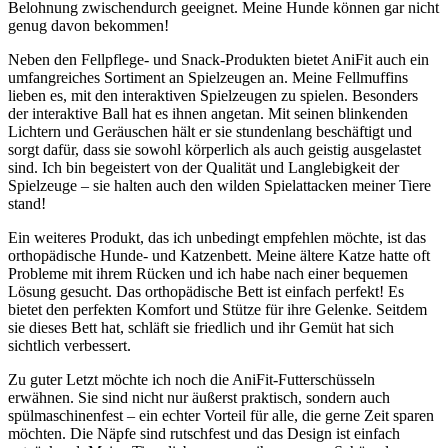
Belohnung zwischendurch geeignet. Meine Hunde können gar nicht
genug davon ⁢bekommen!
Neben den Fellpflege- und Snack-Produkten bietet AniFit ‍auch ein
umfangreiches Sortiment ​an Spielzeugen an. Meine Fellmuffins
lieben es, mit den‍ interaktiven ⁤Spielzeugen zu spielen. ⁢Besonders
der ‌interaktive Ball⁢ hat es ihnen angetan. Mit seinen blinkenden
Lichtern⁤ und Geräuschen ‍hält er‍ sie stundenlang beschäftigt und
sorgt dafür, ⁣dass sie sowohl ⁣körperlich als auch geistig‍ ausgelastet
‍sind. Ich⁤ bin begeistert von der⁣ Qualität und Langlebigkeit der
⁤Spielzeuge – sie halten auch den ‍wilden Spielattacken meiner Tiere
⁢stand!
Ein weiteres​ Produkt, das ich unbedingt empfehlen möchte, ist das
orthopädische Hunde- und Katzenbett. Meine ältere Katze hatte oft
Probleme mit ihrem Rücken und ich ⁤habe nach einer bequemen
Lösung gesucht. Das ​orthopädische Bett ​ist⁣ einfach perfekt! Es
bietet‌ den perfekten Komfort und Stütze für ihre Gelenke. Seitdem
‍sie‍ dieses Bett hat, ‌schläft ​sie friedlich und ihr‌ Gemüt hat sich
sichtlich ⁣verbessert.
Zu‍ guter Letzt ‍möchte ich noch die‍ AniFit-Futterschüsseln
erwähnen. Sie sind⁢ nicht‍ nur äußerst praktisch, sondern⁣ auch
spülmaschinenfest – ein⁣ echter Vorteil für alle, die gerne Zeit sparen
‍möchten. Die Näpfe ‌sind rutschfest und​ das Design ist⁣ einfach