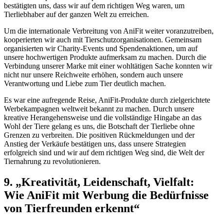
⁤bestätigten uns, dass wir auf ​dem richtigen ‍Weg waren, um
Tierliebhaber⁢ auf ⁢der ganzen Welt‌ zu erreichen.
Um die internationale Verbreitung von AniFit weiter voranzutreiben,
kooperierten wir auch mit Tierschutzorganisationen. Gemeinsam
organisierten wir Charity-Events und Spendenaktionen,⁣ um auf
⁣unsere ​hochwertigen Produkte aufmerksam zu machen.‌ Durch die
‌Verbindung unserer Marke mit einer wohltätigen ‌Sache konnten‌ wir
nicht nur⁤ unsere Reichweite erhöhen, sondern‌ auch unsere
Verantwortung und​ Liebe ‌zum Tier ⁣deutlich machen.
Es war eine aufregende Reise, AniFit-Produkte durch zielgerichtete
Werbekampagnen weltweit bekannt zu machen. Durch unsere
kreative Herangehensweise‍ und die ⁤vollständige Hingabe an das
Wohl⁢ der Tiere gelang es‍ uns,⁣ die ⁢Botschaft der Tierliebe​ ohne
Grenzen ​zu verbreiten. Die positiven Rückmeldungen und ‌der
Anstieg der Verkäufe ⁣bestätigen uns, dass unsere Strategien
erfolgreich ‍sind und wir auf dem richtigen Weg sind, die Welt der‍
Tiernahrung​ zu revolutionieren.
9. „Kreativität,⁢ Leidenschaft, Vielfalt:
Wie AniFit mit Werbung die Bedürfnisse
von Tierfreunden erkennt“