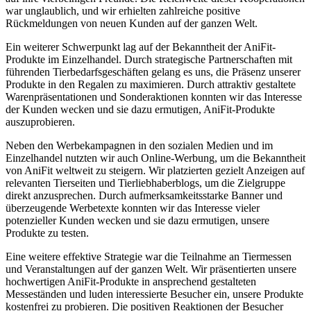
war unglaublich, und wir⁢ erhielten zahlreiche positive
Rückmeldungen von neuen Kunden auf der ganzen Welt.
Ein weiterer⁤ Schwerpunkt lag auf der Bekanntheit der AniFit-
Produkte‌ im Einzelhandel. ‍Durch ‍strategische Partnerschaften‍ mit‍
führenden‍ Tierbedarfsgeschäften ​gelang es⁤ uns, die Präsenz‍ unserer
Produkte in den⁣ Regalen‌ zu‍ maximieren. ‍Durch attraktiv gestaltete
Warenpräsentationen und Sonderaktionen konnten wir das Interesse
‌der Kunden wecken und ⁤sie ​dazu ermutigen, AniFit-Produkte‌
auszuprobieren.
Neben den ‌Werbekampagnen in den sozialen Medien ‌und im
Einzelhandel nutzten ⁣wir auch ⁢Online-Werbung, um die Bekanntheit
von⁢ AniFit weltweit zu ⁢steigern. Wir platzierten gezielt‍ Anzeigen auf‍
relevanten⁤ Tierseiten und⁣ Tierliebhaberblogs, um die Zielgruppe
direkt anzusprechen.‍ Durch aufmerksamkeitsstarke Banner⁢ und⁣
überzeugende Werbetexte‌ konnten⁤ wir das Interesse vieler
‌potenzieller Kunden wecken und ​sie ⁤dazu ermutigen, unsere
Produkte zu testen.
Eine weitere effektive⁤ Strategie⁢ war ⁢die‍ Teilnahme an Tiermessen
und Veranstaltungen auf der ganzen ‍Welt. ​Wir präsentierten ​unsere
hochwertigen AniFit-Produkte ‍in⁢ ansprechend gestalteten
⁤Messeständen‍ und luden⁤ interessierte⁤ Besucher ‌ein, unsere ‌Produkte
‌kostenfrei zu probieren. Die‍ positiven Reaktionen der Besucher