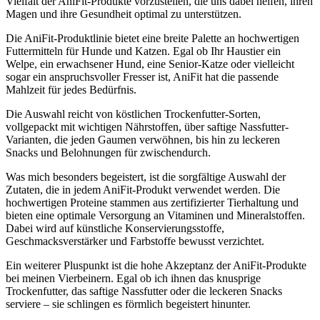
Vielfalt ⁣der AniFit-Produkte ​vorzustellen, die uns dabei⁢ helfen, ihren
Magen und ihre⁤ Gesundheit optimal zu unterstützen.
Die AniFit-Produktlinie bietet eine breite Palette an ⁢hochwertigen
Futtermitteln für​ Hunde ⁣und Katzen. Egal ‌ob Ihr Haustier ein
⁢Welpe, ein erwachsener ⁣Hund, eine ‌Senior-Katze oder‍ vielleicht
sogar ein anspruchsvoller ⁢Fresser​ ist, AniFit hat ‌die passende‌
Mahlzeit ⁢für jedes Bedürfnis.
Die Auswahl reicht von köstlichen Trockenfutter-Sorten,
vollgepackt mit wichtigen Nährstoffen, über ‌saftige Nassfutter-
Varianten, die jeden ‍Gaumen verwöhnen, bis⁢ hin zu⁤ leckeren
Snacks und Belohnungen ​für zwischendurch.
Was mich ⁢besonders begeistert, ist‌ die sorgfältige Auswahl der
Zutaten, die in jedem AniFit-Produkt verwendet ​werden. Die​
hochwertigen Proteine​ stammen⁤ aus zertifizierter Tierhaltung und
bieten eine optimale Versorgung an Vitaminen ‌und Mineralstoffen.
⁣Dabei wird auf künstliche Konservierungsstoffe,
⁤Geschmacksverstärker und Farbstoffe bewusst⁢ verzichtet.
Ein weiterer Pluspunkt ist die hohe ​Akzeptanz der ⁢AniFit-Produkte
‌bei ⁢meinen Vierbeinern. Egal ob ich ihnen ⁣das knusprige
Trockenfutter, das saftige ⁤Nassfutter oder die ⁤leckeren ‍Snacks
serviere – sie schlingen es förmlich ‍begeistert hinunter.