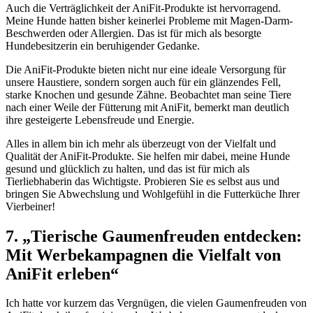
Auch die ⁤Verträglichkeit der AniFit-Produkte ist hervorragend.
Meine Hunde hatten bisher keinerlei Probleme⁢ mit ⁢Magen-Darm-
Beschwerden oder⁤ Allergien. Das ⁤ist für mich als besorgte‍
Hundebesitzerin ein beruhigender Gedanke.
Die⁣ AniFit-Produkte⁢ bieten⁤ nicht nur eine ideale Versorgung für‌
unsere Haustiere,​ sondern sorgen auch⁣ für ein glänzendes Fell,⁢
starke Knochen und gesunde‌ Zähne.‌ Beobachtet man seine Tiere
nach einer Weile⁣ der ‌Fütterung mit‌ AniFit, bemerkt man⁤ deutlich
ihre gesteigerte Lebensfreude ⁣und Energie.
Alles ⁣in allem bin ich mehr als überzeugt von der Vielfalt und
⁣Qualität der AniFit-Produkte.⁤ Sie helfen mir ⁤dabei, ‍meine Hunde
gesund und glücklich‍ zu ⁤halten, und das ist für mich als
Tierliebhaberin das Wichtigste. Probieren Sie es selbst aus ‍und
bringen Sie Abwechslung und ⁤Wohlgefühl ‍in die Futterküche Ihrer
Vierbeiner!
7.⁢ „Tierische ‍Gaumenfreuden ​entdecken:
Mit Werbekampagnen die Vielfalt von
AniFit erleben“
Ich⁣ hatte vor kurzem ‌das Vergnügen,⁢ die vielen Gaumenfreuden von​