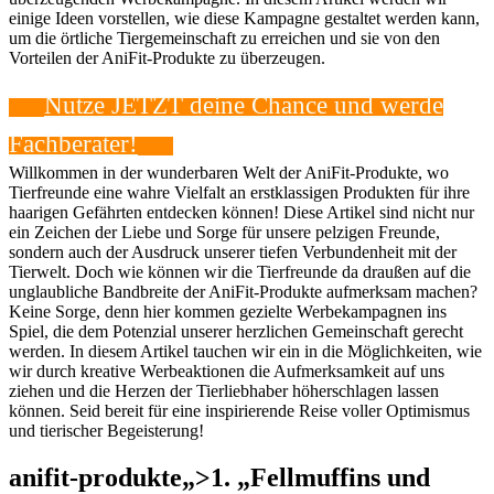
einige Ideen vorstellen, wie diese Kampagne gestaltet werden kann,
um die örtliche Tiergemeinschaft zu erreichen und sie von den
Vorteilen der AniFit-Produkte zu überzeugen.
Nutze JETZT ‍deine Chance​ und‍ werde
Fachberater!
Willkommen ⁣in der wunderbaren Welt der ‍AniFit-Produkte, wo
Tierfreunde eine wahre Vielfalt an⁣ erstklassigen Produkten für ihre
haarigen Gefährten ‍entdecken ⁣können! Diese‌ Artikel sind nicht‍ nur
ein Zeichen ‍der Liebe und Sorge⁢ für unsere pelzigen Freunde,
sondern auch der Ausdruck⁣ unserer tiefen​ Verbundenheit⁣ mit der
Tierwelt.‍ Doch wie können wir ⁣die Tierfreunde da ‌draußen auf ⁣die
unglaubliche Bandbreite‍ der AniFit-Produkte aufmerksam ‍machen?
Keine ⁣Sorge, denn hier kommen ⁣gezielte ​Werbekampagnen ins⁢
Spiel, die dem Potenzial ⁣unserer herzlichen Gemeinschaft​ gerecht
⁤werden. In diesem Artikel tauchen ⁣wir‌ ein in die Möglichkeiten, wie
wir durch kreative Werbeaktionen die Aufmerksamkeit ⁤auf⁣ uns
ziehen und die Herzen der Tierliebhaber⁢ höherschlagen lassen⁣
können. Seid bereit für eine inspirierende ⁣Reise voller Optimismus
und tierischer ‍Begeisterung!
anifit-produkte„>1.​ „Fellmuffins und ​