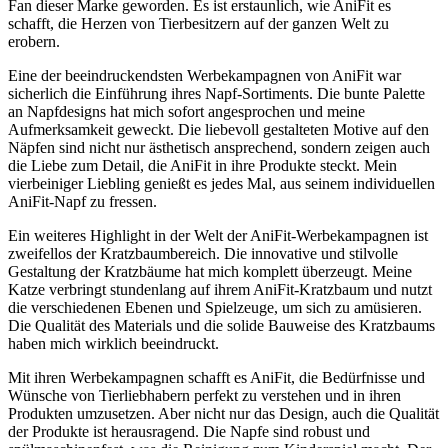
Fan‍ dieser Marke geworden.‌ Es ist⁤ erstaunlich, wie AniFit es
‍schafft, die Herzen‌ von ⁤Tierbesitzern auf der ⁢ganzen Welt zu⁤
erobern.
Eine der beeindruckendsten Werbekampagnen von ⁤AniFit war
⁤sicherlich die Einführung ihres Napf-Sortiments. Die bunte⁤ Palette‍
an⁤ Napfdesigns hat mich sofort ‌angesprochen und ​meine
Aufmerksamkeit geweckt. Die liebevoll gestalteten Motive auf den
Näpfen sind ‌nicht ​nur ästhetisch ‍ansprechend, sondern zeigen‌ auch
⁢die Liebe zum Detail, die ‍AniFit ‍in⁤ ihre ⁢Produkte steckt.⁤ Mein
vierbeiniger Liebling genießt es jedes‌ Mal, aus⁤ seinem individuellen
⁤AniFit-Napf zu​ fressen. ⁣
Ein weiteres Highlight in der Welt der AniFit-Werbekampagnen ​ist
zweifellos der Kratzbaumbereich. Die innovative und stilvolle
Gestaltung der Kratzbäume ​hat mich komplett ⁣überzeugt. Meine
Katze verbringt ⁤stundenlang ⁣auf ihrem AniFit-Kratzbaum⁢ und ‌nutzt
die verschiedenen Ebenen ​und Spielzeuge, um‍ sich zu⁢ amüsieren. ​
Die Qualität des⁤ Materials und die solide Bauweise des Kratzbaums
haben mich wirklich beeindruckt.
Mit ihren Werbekampagnen schafft es⁣ AniFit, die Bedürfnisse und
Wünsche von ⁤Tierliebhabern perfekt zu verstehen und in ⁤ihren
Produkten‍ umzusetzen. ‌Aber ​nicht nur das ⁤Design, auch die Qualität‍
der Produkte⁤ ist herausragend. Die Napfe sind robust​ und