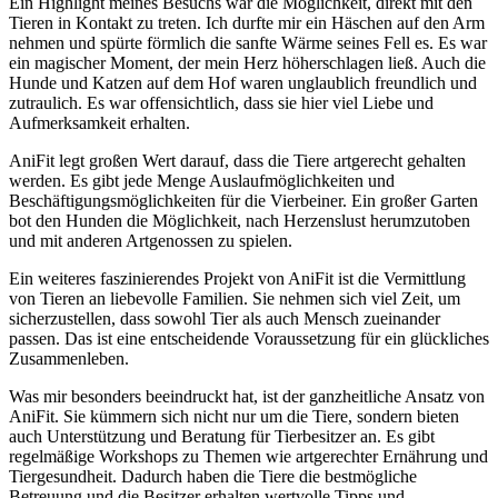
Ein Highlight ​meines Besuchs war die ⁣Möglichkeit,⁣ direkt mit​ den
Tieren in ⁢Kontakt zu ⁢treten. ​Ich durfte mir⁣ ein Häschen auf den‍ Arm
nehmen ⁢und spürte förmlich die sanfte⁢ Wärme ‌seines Fell es. Es war⁣
ein magischer ‍Moment, der mein Herz höherschlagen ließ. Auch die
Hunde⁤ und Katzen auf dem​ Hof waren unglaublich freundlich ‌und
zutraulich. Es war‍ offensichtlich, dass sie ⁣hier viel Liebe und
Aufmerksamkeit erhalten.
AniFit‍ legt großen​ Wert darauf, dass‍ die​ Tiere‌ artgerecht gehalten
werden.​ Es gibt jede‌ Menge Auslaufmöglichkeiten ‌und
Beschäftigungsmöglichkeiten für die Vierbeiner. Ein großer Garten ​
bot den Hunden die Möglichkeit, nach ‍Herzenslust⁢ herumzutoben
und mit anderen Artgenossen zu⁤ spielen.
Ein weiteres faszinierendes Projekt​ von AniFit ist ⁢die⁤ Vermittlung
von Tieren an liebevolle Familien. Sie nehmen⁢ sich viel Zeit, um
sicherzustellen, dass sowohl Tier als auch Mensch zueinander ​
passen. Das ist ‍eine ​entscheidende Voraussetzung für ⁤ein glückliches
Zusammenleben.
Was mir besonders beeindruckt hat, ist der ganzheitliche Ansatz ​von ​
AniFit. ⁢Sie kümmern sich nicht nur um ‍die Tiere, sondern bieten ​
auch Unterstützung und‌ Beratung für Tierbesitzer⁤ an. Es⁢ gibt
regelmäßige Workshops zu Themen wie ⁣artgerechter ⁢Ernährung und
Tiergesundheit. ⁢Dadurch haben die Tiere die ​bestmögliche‌
Betreuung und die Besitzer erhalten ⁣wertvolle Tipps und⁣