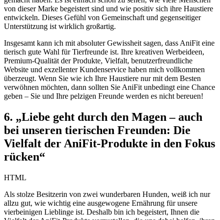
⁢von dieser Marke begeistert sind und wie positiv⁣ sich ihre Haustiere
entwickeln. Dieses Gefühl ​von ⁢Gemeinschaft‌ und gegenseitiger​
Unterstützung ist ⁢wirklich großartig.
Insgesamt kann ich‍ mit absoluter Gewissheit sagen, dass AniFit eine
tierisch gute Wahl für Tierfreunde ist.⁣ Ihre kreativen ‍Werbeideen,
Premium-Qualität ⁢der Produkte, Vielfalt, benutzerfreundliche
Website‍ und exzellenter⁢ Kundenservice haben mich vollkommen
überzeugt. Wenn Sie wie​ ich Ihre⁣ Haustiere nur ⁣mit ‌dem Besten
verwöhnen⁤ möchten,‌ dann ⁣sollten Sie AniFit unbedingt eine ⁣Chance
geben – ⁤Sie ⁤und Ihre pelzigen ‌Freunde werden es ⁤nicht bereuen!
6. „Liebe geht durch den Magen‍ – auch
bei unseren tierischen⁤ Freunden: Die
Vielfalt der‍ AniFit-Produkte in den Fokus
⁤rücken“
HTML
Als stolze Besitzerin‍ von zwei wunderbaren ‍Hunden, ‌weiß⁣ ich nur
allzu gut, wie wichtig eine ausgewogene Ernährung ⁢für​ unsere
vierbeinigen⁤ Lieblinge ist.⁣ Deshalb bin ⁣ich ​begeistert, Ihnen die