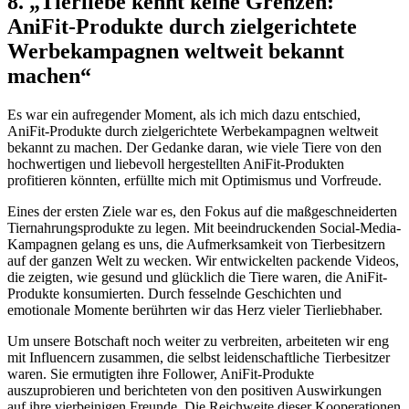
8.⁤ „Tierliebe kennt keine⁤ Grenzen:⁣
AniFit-Produkte⁣ durch‌ zielgerichtete
Werbekampagnen weltweit ‌bekannt⁢
machen“
Es ‌war ‌ein aufregender ​Moment, als ich mich‍ dazu entschied,
AniFit-Produkte durch zielgerichtete‍ Werbekampagnen weltweit
⁢bekannt‌ zu machen. ​Der ⁢Gedanke daran, wie viele Tiere von ‍den
hochwertigen und liebevoll ⁣hergestellten⁤ AniFit-Produkten
profitieren könnten,⁣ erfüllte ⁣mich⁤ mit‍ Optimismus und⁤ Vorfreude.
Eines der ‌ersten ‌Ziele war es, den Fokus auf ​die maßgeschneiderten
Tiernahrungsprodukte zu legen. Mit‌ beeindruckenden Social-Media-
Kampagnen ‍gelang‌ es uns, die Aufmerksamkeit von⁣ Tierbesitzern
auf der ganzen Welt zu‍ wecken.⁣ Wir entwickelten ⁢packende Videos,
die zeigten, wie gesund und glücklich die‍ Tiere waren, die AniFit-
Produkte ‌konsumierten.‌ Durch fesselnde Geschichten und
emotionale Momente‍ berührten wir das Herz vieler Tierliebhaber.
Um‍ unsere Botschaft noch weiter ⁢zu verbreiten, arbeiteten⁢ wir eng
mit‍ Influencern zusammen, ⁢die⁢ selbst leidenschaftliche‍ Tierbesitzer⁢
waren. Sie ermutigten ihre Follower, AniFit-Produkte
‌auszuprobieren ‍und berichteten von den positiven Auswirkungen
⁢auf ihre ​vierbeinigen Freunde. Die Reichweite‍ dieser ⁤Kooperationen‍