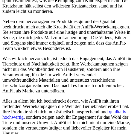
⁣spülmaschinenfest, was die Reinigung zum ‍Kinderspiel⁤ macht. Der
Kratzbaum ​hält selbst den wildesten Kratzattacken stand und ist
zudem leicht ⁤zu montieren.
Neben⁤ dem‍ hervorragenden Produktdesign und​ der Qualität
beeindruckt mich auch die Kreativität der AniFit-Werbekampagnen.
‍Sie setzen‌ ihre Produkte ‌auf eine⁤ lustige und unterhaltsame Weise in
​Szene, die mich⁣ jedes Mal zum Lachen bringt. ​Die⁢ Videos, Bilder
und Slogans ‍sind​ immer originell⁤ und zeigen mir, dass das AniFit-
Team wirklich ⁢etwas‌ Besonderes ist.
Was wirklich hervorsticht,‍ ist ⁤jedoch das Engagement, das‌ AniFit für
Tierschutz und Nachhaltigkeit ⁤zeigt. Ihre⁤ Werbekampagnen zeigen
nicht‌ nur das Wohlbefinden‍ von Haustieren, sondern ⁣auch​ ihre
‌Verantwortung für die Umwelt. AniFit verwendet
umweltfreundliche Materialien ⁣und unterstützt verschiedene ​
Tierschutzorganisationen. Das ‌macht⁣ es für⁤ mich noch einfacher,
AniFit ‍als Marke zu unterstützen.
Alles ⁢in allem bin⁢ ich beeindruckt davon, wie AniFit ‌mit ihren
treffenden Werbekampagnen‌ die​ Welt⁤ der Tierliebhaber erobert hat.
Ihre ‌Produkte sind ‌nicht ⁢nur ästhetisch ansprechend und
qualitativ
hochwertig
, sondern zeigen auch ihr Engagement für ⁢das Wohl der
Tiere​ und ​unserer ⁣Umwelt. AniFit ist‌ für mich nicht nur eine Marke,
sondern‍ ein vertrauenswürdiger und liebevoller Begleiter ‌für mein
⁤Haustier.