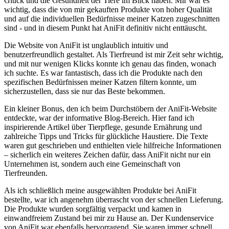
Glück und die Gesundheit der Tiere im Blick haben. Mir war es
wichtig, dass die von ​mir ⁤gekauften Produkte von hoher Qualität
⁢und‌ auf ⁢die individuellen Bedürfnisse meiner Katzen zugeschnitten ​
sind -‍ und in diesem Punkt hat‍ AniFit definitiv ‍nicht enttäuscht.
Die Website​ von AniFit ​ist unglaublich⁢ intuitiv‍ und ​
benutzerfreundlich gestaltet. ⁣Als Tierfreund ist mir‍ Zeit⁣ sehr ⁢wichtig,‍
und mit nur wenigen ⁣Klicks konnte ich genau ⁣das⁣ finden, ‍wonach⁢
ich suchte. ‌Es war fantastisch,‍ dass ich ​die Produkte ⁢nach den ​
spezifischen Bedürfnissen‌ meiner Katzen‌ filtern ​konnte, um
sicherzustellen, dass ⁣sie ⁤nur ⁤das Beste‍ bekommen.
Ein​ kleiner Bonus,⁢ den‌ ich beim⁣ Durchstöbern ‌der AniFit-Website
entdeckte, war der informative Blog-Bereich. Hier fand ich
⁢inspirierende Artikel⁤ über⁢ Tierpflege,​ gesunde Ernährung⁣ und
⁤zahlreiche Tipps und ‍Tricks⁤ für glückliche Haustiere. Die Texte
waren⁤ gut⁤ geschrieben und‌ enthielten viele hilfreiche Informationen
– sicherlich ein‍ weiteres Zeichen dafür, dass AniFit nicht nur‍ ein
Unternehmen ist, sondern ‌auch eine⁢ Gemeinschaft von
‌Tierfreunden.
Als ⁢ich ​schließlich meine‌ ausgewählten Produkte bei AniFit
bestellte, war ich angenehm überrascht von der‍ schnellen Lieferung.
Die Produkte wurden sorgfältig verpackt‌ und kamen in
einwandfreiem Zustand bei mir ⁣zu Hause an. Der⁣ Kundenservice
von AniFit‌ war​ ebenfalls ‌hervorragend.​ Sie waren immer schnell