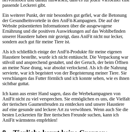
passende Leckerei gibt.
Ein weiterer Punkt, ​der mir ‍besonders gut gefiel, war die ⁤Betonung
der Gesundheitsvorteile in den⁢ AniFit-Kampagnen. Die​ auf ‌der
Website ⁤präsentierten ⁢Informationen ‍über die ausgewogene
Ernährung‌ und⁤ die positiven Auswirkungen auf das ‌Wohlbefinden
unserer Haustiere haben​ mir gezeigt, dass AniFit‌ nicht nur lecker, ​
sondern auch gut⁢ für meine Tiere ist.
Als ich schließlich einige der AniFit-Produkte‍ für meine⁢ eigenen
Haustiere bestellte, wurde ich nicht enttäuscht. Die Verpackung ⁣war
stilvoll ‍und ‌ansprechend‌ gestaltet,‍ und der‌ Geruch, der beim Öffnen
an ⁢meine⁢ Nase drang, ​war‍ absolut ​verlockend. Als ​ich die Nahrung
servierte, war ich begeistert von der Begeisterung meiner‌ Tiere. Sie
verschlangen das ‍Futter ​förmlich und ich konnte sehen, wie es ihnen
sichtbar guttat.
Ich kann aus erster‌ Hand sagen, dass die Werbekampagnen von⁢
AniFit nicht zu viel versprechen. ⁤Sie ermöglichen⁢ es uns, ​die Vielfalt
der tierischen‍ Gaumenfreuden zu entdecken und unsere Haustiere⁣
auf eine gesunde ⁢und⁢ leckere​ Art zu verwöhnen. Wenn auch⁤ Sie ​die
besten Leckereien für Ihre tierischen Freunde suchen, kann‌ ich‍
AniFit wärmstens empfehlen!