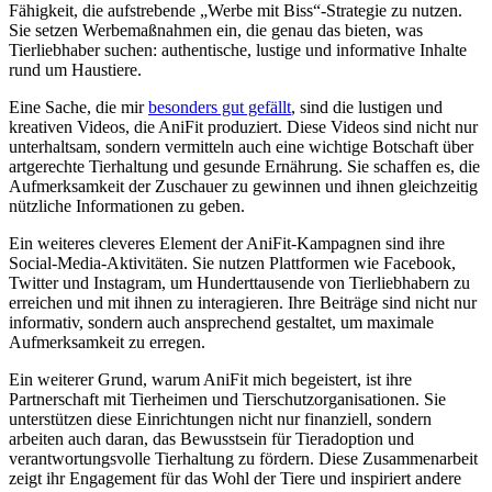
Fähigkeit, die aufstrebende‍ „Werbe mit⁢ Biss“-Strategie⁤ zu nutzen.
⁢Sie setzen ⁣Werbemaßnahmen ein, die genau das bieten,⁢ was
Tierliebhaber suchen: authentische, lustige und informative Inhalte
rund ‍um Haustiere.
Eine ⁣Sache, die ‌mir
besonders gut ⁤gefällt
, sind die‍ lustigen und
kreativen Videos, die AniFit produziert. Diese⁢ Videos ⁢sind nicht nur​
unterhaltsam, sondern vermitteln auch ‍eine wichtige Botschaft über
artgerechte‍ Tierhaltung und gesunde Ernährung. Sie ‍schaffen es, ⁢die
Aufmerksamkeit​ der Zuschauer zu gewinnen und ihnen gleichzeitig ​
nützliche ‌Informationen zu geben.
Ein weiteres cleveres Element der​ AniFit-Kampagnen ‍sind‍ ihre
‍Social-Media-Aktivitäten.‍ Sie nutzen Plattformen ‌wie Facebook,
Twitter und Instagram, um Hunderttausende von Tierliebhabern ⁢zu
erreichen und⁤ mit ihnen zu ‍interagieren.‍ Ihre Beiträge sind nicht ⁤nur
‍informativ, sondern auch ansprechend gestaltet,⁢ um maximale
Aufmerksamkeit zu erregen.
Ein weiterer Grund, warum AniFit ⁢mich ⁢begeistert,​ ist ihre
Partnerschaft mit ⁣Tierheimen und ‌Tierschutzorganisationen. ‍Sie
unterstützen diese ⁣Einrichtungen nicht nur finanziell, sondern‌
arbeiten auch daran,⁢ das ⁢Bewusstsein für‍ Tieradoption ⁤und
verantwortungsvolle Tierhaltung zu fördern. Diese Zusammenarbeit
zeigt ‍ihr Engagement für das Wohl der Tiere‌ und⁣ inspiriert andere⁤