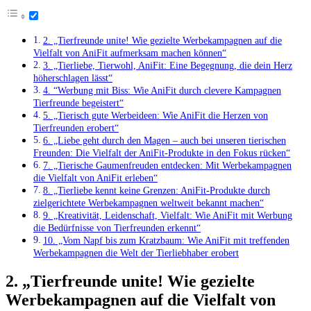
2. „Tierfreunde unite! Wie gezielte Werbekampagnen auf ⁢die
Vielfalt von AniFit aufmerksam machen ⁢können“
3. „Tierliebe,​ Tierwohl,‍ AniFit:‌ Eine Begegnung,‌ die dein Herz
höherschlagen lässt“
4. ⁣“Werbung mit⁣ Biss: Wie AniFit⁢ durch clevere ⁤Kampagnen
Tierfreunde begeistert“
5. „Tierisch gute‌ Werbeideen: ⁢Wie AniFit⁤ die Herzen von
⁣Tierfreunden ⁣erobert“
6. „Liebe geht durch den Magen‍ – auch bei unseren tierischen⁤
Freunden: Die Vielfalt der‍ AniFit-Produkte in den Fokus ⁤rücken“
7.⁢ „Tierische ‍Gaumenfreuden ​entdecken: Mit Werbekampagnen
die Vielfalt von AniFit erleben“
8.⁤ „Tierliebe kennt keine⁤ Grenzen:⁣ AniFit-Produkte⁣ durch‌
zielgerichtete Werbekampagnen weltweit ‌bekannt⁢ machen“
9. „Kreativität,⁢ Leidenschaft, Vielfalt: Wie AniFit mit Werbung
die Bedürfnisse von Tierfreunden erkennt“
10. „Vom‌ Napf bis zum Kratzbaum: Wie AniFit​ mit ⁢treffenden
⁤Werbekampagnen die ​Welt⁢ der Tierliebhaber ​erobert
2. „Tierfreunde unite! Wie gezielte
Werbekampagnen auf ⁢die Vielfalt von