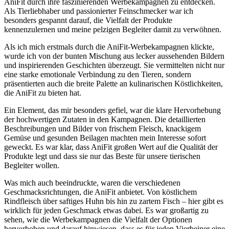
AniFit durch ihre faszinierenden⁣ Werbekampagnen zu ‌entdecken.
Als‌ Tierliebhaber und passionierter ⁤Feinschmecker war⁢ ich
besonders gespannt darauf, die ⁢Vielfalt ‌der ⁣Produkte
kennenzulernen und meine pelzigen Begleiter damit ‌zu ⁤verwöhnen.
Als ich‌ mich erstmals durch⁤ die AniFit-Werbekampagnen klickte,⁣
wurde ich ⁤von‍ der bunten Mischung‌ aus lecker aussehenden Bildern⁢
und inspirierenden ⁢Geschichten‍ überzeugt. Sie vermittelten nicht nur
‍eine starke emotionale Verbindung zu den Tieren, sondern
präsentierten⁣ auch die breite Palette ⁢an kulinarischen Köstlichkeiten,
die AniFit ​zu⁢ bieten hat.
Ein Element, das mir besonders gefiel, ⁣war die ‍klare Hervorhebung
der ⁢hochwertigen Zutaten in den ​Kampagnen. Die detaillierten
Beschreibungen und Bilder ‍von frischem Fleisch, knackigem
Gemüse und⁢ gesunden Beilagen ⁤machten mein⁤ Interesse⁢ sofort
geweckt. Es​ war ⁣klar, dass AniFit großen Wert auf ⁢die ‌Qualität der
Produkte legt​ und dass sie⁢ nur das ⁤Beste für unsere tierischen
Begleiter wollen.
Was mich auch beeindruckte, waren‍ die verschiedenen
Geschmacksrichtungen, die ​AniFit‍ anbietet. Von köstlichem
Rindfleisch über saftiges Huhn bis hin ⁣zu zartem Fisch – hier gibt ‌es
wirklich für jeden ‍Geschmack etwas dabei. Es⁣ war großartig zu
sehen, wie die Werbekampagnen die Vielfalt der Optionen
hervorhoben und darauf hinwiesen, ⁢dass es für jeden Vierbeiner eine