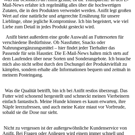
Mail-News erfahre ich regelmäßig alles über die hochwertigen
Zutaten,⁢ die in den Produkten verwendet werden. Anifit legt großen
Wert auf eine natürliche und⁤ artgerechte Ernährung⁤ für ⁤unsere
Lieblinge, ohne jegliche Kompromisse. Ich bin begeistert, ⁤wie viel
Liebe zum Detail in jedes Produkt⁣ gesteckt wird.
⁣ ⁤ ⁤ Anifit bietet außerdem eine große Auswahl an Futtersorten für
verschiedene Bedürfnisse. Ob Nassfutter, Snacks oder
Nahrungsergänzungsmittel – hier findet jeder Tierhalter das
⁢Passende ⁢für sein Haustier. Die E-Mail-News halten mich⁢ stets auf
dem Laufenden über neue Sorten und Sonderangebote. Ich brauche
mich also nicht selbst durch den Dschungel der Produktvielfalt zu
kämpfen, sondern erhalte alle ‍Informationen‌ bequem und zeitnah in
meinem Posteingang.
⁢ ⁢ Was die Qualität betrifft, bin‍ ich bei Anifit restlos überzeugt. Das
Futter wird schonend hergestellt und schmeckt meinen Vierbeinern
einfach fantastisch. Meine Hunde können es‍ kaum erwarten, ihre
Näpfe leerzufressen, und auch meine Katze miaut vor Vorfreude,
⁢sobald sie die‌ Dose nur sieht.
⁣ ⁢
⁢‍ Nicht zu vergessen ist ⁤der außergewöhnliche Kundenservice von
Anifit. Bei Fragen oder Anliegen wird‌ einem immer schnell und