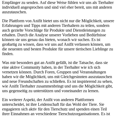
Empfänger zu ⁢senden. Auf diese Weise fühlen⁤ wir uns als Tierhalter
individuell angesprochen und sind viel eher bereit,‍ uns mit anderen
auszutauschen.
Die Plattform von Anifit bietet uns nicht nur die​ Möglichkeit, unsere
Erfahrungen ‌und ‌Tipps mit anderen Tierhaltern zu teilen, sondern
auch gezielte Vorschläge für Produkte und Dienstleistungen zu
‌erhalten. Durch die Analyse ​unserer Vorlieben und Bedürfnisse
können sie uns genau das bieten, wonach wir suchen. Es ist
großartig zu wissen, dass wir uns⁣ auf Anifit verlassen können, um
die neuesten und besten​ Produkte für unsere tierischen ⁤Lieblinge zu
finden.
Was mir‌ besonders gut an ​Anifit⁤ gefällt, ist die Tatsache, dass sie
eine aktive Community haben, in der Tierhalter wie ich sich
vernetzen können. Durch Foren, ⁣Gruppen und Veranstaltungen
haben wir die Möglichkeit, uns mit Gleichgesinnten auszutauschen
und neue Freundschaften zu schließen. ⁤Es ist inspirierend zu sehen,​
wie Anifit Tierhalter zusammenbringt ‍und uns die Möglichkeit gibt,
uns gegenseitig zu unterstützen⁢ und voneinander zu lernen.
Ein weiterer Aspekt, der Anifit ‍von anderen⁤ Plattformen⁤
unterscheidet, ist ihre Leidenschaft für das Wohl der Tiere. Sie
⁢engagieren sich aktiv für den Tierschutz und spenden einen Teil
ihrer Einnahmen an verschiedene Tierschutzorganisationen.​ Es ist