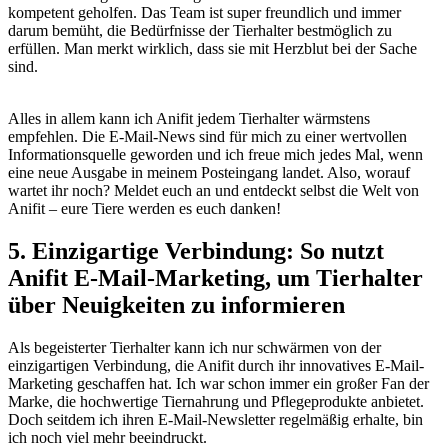
‌kompetent geholfen. Das Team ist super freundlich und immer
darum bemüht, die Bedürfnisse der Tierhalter bestmöglich zu
erfüllen. Man merkt wirklich, dass ⁣sie ​mit Herzblut bei der Sache
sind.
​ ⁢
Alles in allem kann ich Anifit jedem Tierhalter wärmstens
empfehlen. Die E-Mail-News sind für mich zu einer wertvollen​
Informationsquelle geworden und ich freue mich jedes Mal, wenn
⁣eine neue Ausgabe ‌in meinem ⁤Posteingang landet. Also, worauf
wartet ihr noch? Meldet euch an und entdeckt selbst die Welt von
Anifit – ⁤eure Tiere⁣ werden es euch danken!
5. Einzigartige Verbindung: ​So‌ nutzt
Anifit E-Mail-Marketing, um Tierhalter⁣
über Neuigkeiten zu informieren
Als begeisterter‌ Tierhalter⁣ kann ich⁣ nur schwärmen von der
einzigartigen Verbindung, die Anifit durch‌ ihr innovatives E-Mail-
Marketing geschaffen hat. Ich war schon immer ein großer Fan der
Marke, die hochwertige Tiernahrung und Pflegeprodukte anbietet.
Doch seitdem‍ ich ihren E-Mail-Newsletter ‌regelmäßig erhalte, bin
ich noch viel mehr beeindruckt.