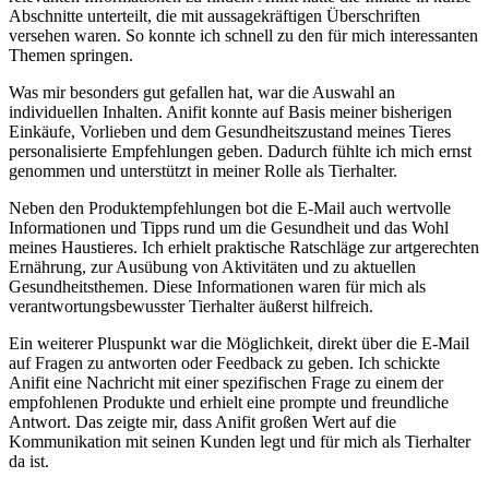
Abschnitte unterteilt, ‍die mit aussagekräftigen ⁣Überschriften
versehen​ waren. So konnte ich schnell zu den für mich interessanten
Themen springen.
Was mir besonders gut gefallen hat,⁢ war‍ die Auswahl‌ an
individuellen Inhalten.​ Anifit konnte auf Basis meiner bisherigen
Einkäufe, ‌Vorlieben und dem Gesundheitszustand meines Tieres
‌personalisierte Empfehlungen⁤ geben. Dadurch fühlte ich mich ernst
genommen ‌und unterstützt in meiner⁤ Rolle als Tierhalter.
Neben den Produktempfehlungen bot die E-Mail auch wertvolle
Informationen und Tipps rund um die Gesundheit und das Wohl
meines Haustieres. Ich erhielt ‍praktische Ratschläge zur artgerechten
Ernährung, zur Ausübung von Aktivitäten ‍und zu aktuellen
Gesundheitsthemen. Diese Informationen waren für mich⁣ als
verantwortungsbewusster‍ Tierhalter äußerst hilfreich.
Ein weiterer ​Pluspunkt war die Möglichkeit, direkt über die⁣ E-Mail
auf Fragen zu antworten oder Feedback zu geben. Ich ⁣schickte
Anifit eine ⁢Nachricht mit einer‍ spezifischen Frage ​zu einem der
⁤empfohlenen Produkte und erhielt eine prompte und freundliche
‌Antwort. Das​ zeigte mir, dass Anifit großen Wert auf die
Kommunikation mit seinen Kunden legt und für mich als Tierhalter
da‌ ist.