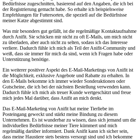
Bedürfnisse⁤ zugeschnitten, basierend auf den ‍Angaben, die ich bei
der Registrierung gemacht habe. So erhalte ich⁢ beispielsweise
Empfehlungen für Futtersorten, die speziell auf die Bedürfnisse
meiner Katze abgestimmt ⁤sind.
Was mir besonders gut gefällt, ist ‌die regelmäßige Kontaktaufnahme
durch Anifit. Sie schicken mir nicht zu oft E-Mails, um mich ‌nicht
zu überladen, aber ‍auch nicht ​zu selten, ‍sodass ich das Interesse
verliere. Dadurch fühle ich mich als Teil der Anifit-Community und
weiß, dass sie ⁤immer⁤ für mich da sind, wenn ich Fragen habe ⁣oder
Unterstützung benötige.
Ein weiterer⁤ positiver Aspekt des ‍E-Mail-Marketings von Anifit ist
⁤die Möglichkeit, exklusive Angebote und Rabatte zu erhalten. In
den E-Mails bekomme ich immer wieder ⁣Sonderaktionen⁤ oder
Gutscheine, die ich bei der nächsten Bestellung verwenden kann.
Dadurch fühle ich ‍mich als ‍treuer ​Kunde wertgeschätzt und freue
mich jedes⁢ Mal darüber,⁢ dass Anifit an mich denkt.
Das E-Mail-Marketing von ⁤Anifit hat meine Tierliebe im​
Posteingang geweckt und stärkt meine Bindung zu diesem
Unternehmen. Es⁣ ist wunderbar zu wissen, dass⁢ sich ⁢jemand um die
individuellen Bedürfnisse meiner Tiere ⁤kümmert und‍ mich
regelmäßig darüber informiert. Dank Anifit kann ich sicher sein,
dass meine Haustiere stets bestens versorgt sind und ich bekomme