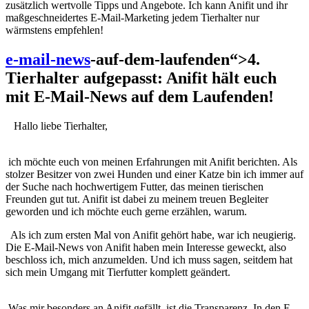
zusätzlich wertvolle Tipps und Angebote. Ich kann Anifit und ihr
‍maßgeschneidertes E-Mail-Marketing jedem Tierhalter nur
wärmstens empfehlen!
e-mail-news
-auf-dem-laufenden“>4.
Tierhalter aufgepasst: Anifit hält euch
mit E-Mail-News auf dem Laufenden!
⁣ ‍ ⁤ Hallo liebe Tierhalter,
⁢ ‍
​ ich möchte euch von meinen Erfahrungen mit Anifit berichten. Als
stolzer Besitzer von zwei ⁣Hunden und einer Katze bin ich⁤ immer auf
der Suche nach hochwertigem Futter, das meinen tierischen
Freunden gut⁤ tut. Anifit ⁣ist dabei zu meinem treuen Begleiter
⁣geworden und ich möchte‌ euch gerne erzählen, warum.
‌ ⁤ Als ich zum ersten Mal von Anifit​ gehört habe, war ich neugierig.
Die ⁢E-Mail-News von Anifit haben mein ⁤Interesse geweckt, also
beschloss ich, mich anzumelden. Und ich muss sagen, seitdem hat
sich mein Umgang mit Tierfutter komplett geändert.
‌ Was mir besonders an ⁣Anifit gefällt, ist die ⁤Transparenz. In den E-