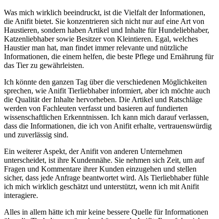
Was mich wirklich beeindruckt, ist die ​Vielfalt der Informationen,
die Anifit bietet. Sie konzentrieren sich nicht nur auf eine Art von ​
Haustieren,⁢ sondern haben Artikel und Inhalte für Hundeliebhaber,
Katzenliebhaber sowie Besitzer von Kleintieren. Egal, welches
Haustier man hat, man findet immer relevante und nützliche
Informationen, die einem helfen, die beste Pflege und Ernährung für​
das Tier zu gewährleisten.
Ich⁣ könnte den ⁣ganzen Tag ⁢über die verschiedenen Möglichkeiten
sprechen,​ wie ​Anifit ‍Tierliebhaber ⁣informiert, aber ich möchte⁢ auch
die Qualität der Inhalte hervorheben. Die Artikel und Ratschläge
werden von Fachleuten verfasst‍ und ‌basieren auf fundierten
wissenschaftlichen Erkenntnissen. Ich​ kann mich darauf verlassen,
dass die Informationen,⁤ die ​ich von Anifit erhalte, vertrauenswürdig
und zuverlässig sind.
Ein weiterer ​Aspekt, der Anifit von‌ anderen Unternehmen⁢
unterscheidet, ist‌ ihre ⁣Kundennähe. Sie nehmen sich Zeit, um‍ auf
Fragen und⁤ Kommentare ihrer Kunden einzugehen und⁤ stellen
sicher, dass jede‌ Anfrage beantwortet wird. Als Tierliebhaber fühle
ich ‍mich wirklich geschätzt und unterstützt,‍ wenn ‍ich mit Anifit
interagiere.
Alles in allem hätte ich mir keine bessere Quelle ⁤für⁢ Informationen