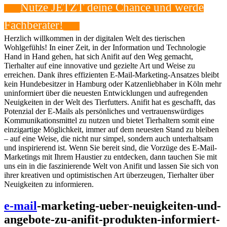
Nutze JETZT deine Chance und werde⁢
Fachberater!
Herzlich willkommen in der⁤ digitalen Welt des tierischen⁣
Wohlgefühls! In einer Zeit, in der Information und Technologie
Hand ‍in Hand gehen, hat ⁤sich Anifit auf den Weg gemacht,
Tierhalter‌ auf eine innovative und ‍gezielte Art und Weise zu
erreichen. Dank ihres effizienten⁤ E-Mail-Marketing-Ansatzes bleibt
kein Hundebesitzer ⁣in Hamburg oder​ Katzenliebhaber in ⁢Köln mehr
uninformiert über die neuesten Entwicklungen und aufregenden
Neuigkeiten in der Welt des ⁢Tierfutters. ⁤Anifit hat es​ geschafft, das
Potenzial‍ der E-Mails als persönliches und vertrauenswürdiges‍
Kommunikationsmittel zu nutzen und bietet Tierhaltern‍ somit eine
einzigartige ⁤Möglichkeit, immer ‌auf dem neuesten Stand ‌zu bleiben
– ​auf eine Weise, die nicht nur simpel, sondern auch ​unterhaltsam
und inspirierend ist. Wenn Sie bereit sind, die Vorzüge des ‌E-Mail-
Marketings​ mit Ihrem Haustier zu entdecken, dann ‌tauchen Sie mit
uns ein in die faszinierende Welt von Anifit und⁢ lassen Sie sich von
ihrer kreativen​ und ​optimistischen Art‍ überzeugen, Tierhalter über
Neuigkeiten zu​ informieren.
e-mail
-marketing-ueber-neuigkeiten-und-
angebote-zu-anifit-produkten-informiert-