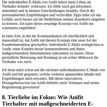
Die individuellen E-Mails von Anifit haben mein Leben als
Tierhalter definitiv verbessert. ​Ich fühle mich gut informiert,
unterstützt und ‍in meinen Entscheidungen bestärkt. ‌Durch die
personalisierten Empfehlungen und wertvollen Tipps habe ich das​
Gefühl, noch besser auf die⁤ Bedürfnisse meines Haustieres eingehen
zu können.​ Ich kann dieses neuartige Konzept von Anifit nur
wärmstens empfehlen!
In einer Zeit, in der‌ die Kommunikation oft oberflächlich⁢ und
massenhaft ist, hat Anifit mit diesem Konzept eine neue Art der
Kundeninteraktion geschaffen. Individuelle E-Mails ermöglichen es
Anifit, seine Kunden besser kennenzulernen und ihnen
maßgeschneiderte Informationen zukommen zu lassen. Diese
persönliche Betreuung und Beratung ist ein echter Mehrwert ​für
Tierhalter wie mich.
Ich freue mich schon auf die nächsten individualisierten E-Mails von
Anifit​ und bin ‌gespannt, ⁢welche weiteren spannenden Inhalte und
Empfehlungen mich erwarten. ‌Mit dieser innovativen
Herangehensweise hat Anifit definitiv mein Vertrauen und meine⁣
Begeisterung‍ gewonnen!
8. Tierliebe ‌im Fokus:⁢ Wie Anifit
Tierhalter mit maßgeschneiderten E-