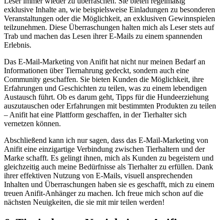
Leser immer‍ wieder⁢ zu überraschen. Sie bieten ‌regelmäßig
exklusive ⁣Inhalte an, wie​ beispielsweise Einladungen zu besonderen
Veranstaltungen oder die Möglichkeit, an exklusiven Gewinnspielen
teilzunehmen. Diese Überraschungen halten mich ‍als‌ Leser ​stets auf
Trab und machen das Lesen ihrer⁣ E-Mails zu einem spannenden
Erlebnis.
Das E-Mail-Marketing von Anifit hat nicht nur meinen Bedarf an
Informationen über Tiernahrung gedeckt, sondern auch ⁢eine
Community geschaffen. Sie bieten Kunden die Möglichkeit, ihre
Erfahrungen und Geschichten zu teilen, was zu einem lebendigen‌
Austausch führt. Ob es darum geht, Tipps für die‌ Hundeerziehung
auszutauschen oder Erfahrungen mit bestimmten Produkten zu teilen
– Anifit hat eine Plattform ‍geschaffen, ⁤in der Tierhalter ​sich
vernetzen können.
Abschließend⁢ kann⁤ ich nur sagen, dass das E-Mail-Marketing von
Anifit ‍eine einzigartige Verbindung zwischen Tierhaltern und der
Marke⁢ schafft. Es gelingt‌ ihnen, mich als Kunden⁢ zu begeistern und
gleichzeitig auch meine​ Bedürfnisse als Tierhalter ⁣zu ⁢erfüllen. ​Dank
ihrer effektiven⁣ Nutzung von E-Mails, visuell⁣ ansprechenden
Inhalten ⁢und Überraschungen haben sie es geschafft, mich zu einem⁢
treuen Anifit-Anhänger zu machen. Ich freue mich schon auf die
‌nächsten Neuigkeiten, die sie mit ​mir teilen werden!