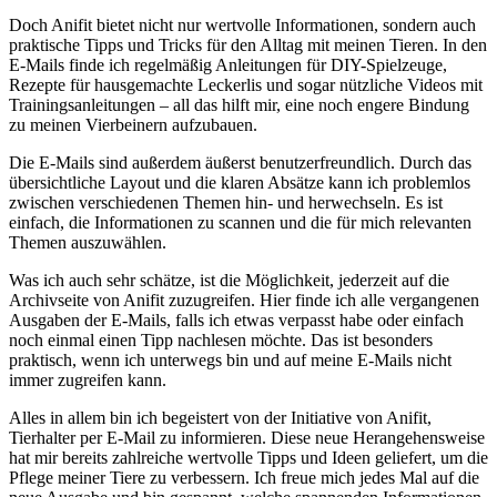
Doch ‍Anifit bietet nicht nur wertvolle Informationen, sondern auch
praktische ​Tipps und Tricks ⁣für den⁢ Alltag mit meinen Tieren. In den
E-Mails finde ich regelmäßig Anleitungen für DIY-Spielzeuge,
Rezepte für hausgemachte Leckerlis und sogar nützliche Videos mit
Trainingsanleitungen – ⁤all das hilft mir, eine noch engere Bindung
zu meinen Vierbeinern aufzubauen.
Die E-Mails sind außerdem äußerst ​benutzerfreundlich. Durch das
übersichtliche Layout‍ und die klaren Absätze ‌kann ich problemlos
zwischen verschiedenen Themen hin- und⁢ herwechseln. Es ist
einfach, die ‌Informationen zu scannen und die für mich relevanten
Themen‍ auszuwählen.
Was ⁤ich ⁢auch ⁣sehr schätze, ⁢ist ⁤die Möglichkeit, jederzeit auf die
Archivseite von Anifit zuzugreifen. Hier ‍finde ich alle vergangenen
Ausgaben der E-Mails, falls ich etwas ⁢verpasst habe oder einfach
noch einmal einen Tipp nachlesen möchte. Das ist ​besonders
praktisch, wenn ich⁣ unterwegs bin und auf meine E-Mails nicht
immer ​zugreifen kann.
Alles in allem bin ich begeistert von der Initiative ⁣von Anifit,
Tierhalter per E-Mail zu informieren. Diese neue Herangehensweise
hat mir bereits zahlreiche wertvolle Tipps und Ideen geliefert, um die
Pflege meiner Tiere zu verbessern. ‍Ich‍ freue mich jedes Mal​ auf die