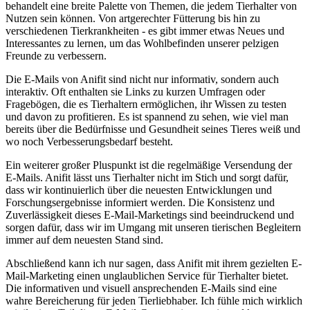
behandelt eine breite Palette von Themen, die⁢ jedem Tierhalter von
‍Nutzen sein können.⁤ Von artgerechter Fütterung bis hin zu
verschiedenen Tierkrankheiten ⁣- es gibt immer ⁤etwas Neues und
Interessantes zu ⁣lernen, um das Wohlbefinden unserer pelzigen⁢
Freunde zu verbessern.
Die E-Mails von ⁤Anifit sind nicht ⁣nur informativ, sondern auch
interaktiv. Oft‌ enthalten‍ sie Links​ zu kurzen Umfragen oder
Fragebögen, die es Tierhaltern ermöglichen, ihr Wissen zu testen
und davon zu profitieren. Es ist spannend ‌zu sehen, wie viel man
bereits über die Bedürfnisse und Gesundheit​ seines Tieres weiß und
‌wo noch Verbesserungsbedarf besteht.
Ein ⁣weiterer großer ​Pluspunkt ist die‍ regelmäßige‍ Versendung der
E-Mails. Anifit lässt uns Tierhalter nicht im ​Stich und sorgt dafür,⁤
dass ⁤wir kontinuierlich über ​die neuesten Entwicklungen und
⁢Forschungsergebnisse informiert werden. Die Konsistenz und
Zuverlässigkeit dieses E-Mail-Marketings sind ⁣beeindruckend⁢ und
sorgen dafür, dass wir im Umgang mit unseren tierischen​ Begleitern
immer auf dem neuesten Stand sind.
Abschließend kann ich ‍nur ​sagen, ​dass Anifit mit‍ ihrem gezielten E-
Mail-Marketing einen unglaublichen Service für Tierhalter bietet.
Die informativen ​und visuell ansprechenden E-Mails sind ‌eine
wahre Bereicherung für ⁣jeden Tierliebhaber. ​Ich⁢ fühle mich wirklich