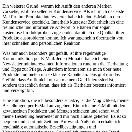
Ein weiterer Grund, warum ich Anifit den anderen‍ Marken
vorziehe, ist⁤ ihr ​exzellenter Kundenservice. Als ich mich das erste
Mal für ihre Produkte interessierte, habe ich eine E-Mail an den
Kundenservice geschickt. Innerhalb⁢ kürzester Zeit erhielt ich eine
freundliche und informative Antwort. Sie⁢ haben mir sogar
kostenlose Produktproben zugesendet, damit ich ⁢die Qualität ihrer ​
Produkte ausprobieren konnte. Ich war angenehm⁤ überrascht von⁣
ihrer schnellen und persönlichen Reaktion.
Was ⁤mir auch⁤ besonders⁢ gut gefällt, ist ihre ‍regelmäßige
Kommunikation ‌per⁣ E-Mail. ‌Jeden Monat erhalte ich einen
Newsletter ​mit interessanten Informationen ‌rund um die​ Tierhaltung
und Tipps zur Pflege. Außerdem informieren sie mich über neue
Produkte und bieten mir exklusive ⁤Rabatte an. Das gibt ⁢mir das
Gefühl, dass Anifit nicht nur an meinem Geld interessiert ist,‍
sondern ⁣tatsächlich daran,‍ dass ich‌ als Tierhalter bestens informiert
und versorgt ⁤bin.
Eine Funktion, die ich besonders schätze, ist die Möglichkeit, meine
Bestellungen per E-Mail aufzugeben. Einfach eine E-Mail mit den
gewünschten Produkten ​und Mengen schicken und schon wird
meine Bestellung bearbeitet und mir‍ nach⁣ Hause geliefert. Es ist so
bequem und spart mir Zeit und Aufwand. Außerdem erhalte ich
regelmäßig automatische Bestellbestätigungen und