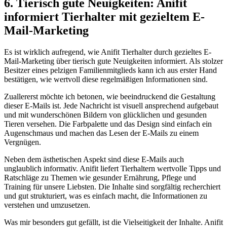
6. Tierisch gute Neuigkeiten: Anifit
informiert Tierhalter mit ⁣gezieltem E-
Mail-Marketing
Es ist wirklich aufregend, wie Anifit Tierhalter durch​ gezieltes E-
Mail-Marketing über tierisch gute Neuigkeiten informiert. Als⁢ stolzer
Besitzer eines pelzigen Familienmitglieds kann ich aus erster Hand
bestätigen, wie wertvoll diese⁢ regelmäßigen Informationen sind.
Zuallererst möchte ich betonen, wie beeindruckend die​ Gestaltung
dieser E-Mails ist. Jede Nachricht ist visuell ansprechend aufgebaut
und mit ​wunderschönen‍ Bildern von glücklichen und gesunden
Tieren versehen. Die Farbpalette und das Design sind⁢ einfach ein
Augenschmaus und machen das Lesen der E-Mails zu‍ einem
Vergnügen.
Neben dem​ ästhetischen Aspekt sind diese E-Mails auch
unglaublich informativ. Anifit ⁢liefert Tierhaltern ⁣wertvolle Tipps und
Ratschläge zu Themen wie gesunder Ernährung, Pflege und
Training​ für unsere Liebsten. Die Inhalte sind sorgfältig recherchiert
und gut ⁣strukturiert, was es einfach macht, die Informationen zu
verstehen ⁤und umzusetzen.
Was mir besonders gut gefällt, ist die Vielseitigkeit der Inhalte. Anifit