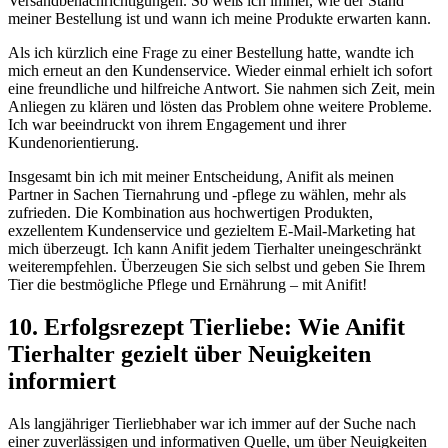
Versandbenachrichtigungen. So weiß ich immer, wie der Stand
meiner Bestellung ist und wann ich‌ meine Produkte ⁤erwarten kann.
Als ich⁣ kürzlich eine Frage zu einer ⁣Bestellung hatte, wandte ich
mich erneut an den Kundenservice. Wieder einmal erhielt ⁤ich sofort
⁣eine freundliche und hilfreiche Antwort. Sie ‍nahmen sich Zeit, mein​
Anliegen ⁣zu klären‌ und lösten das Problem ohne weitere ⁣Probleme.
Ich war beeindruckt von ihrem Engagement und ihrer‌
Kundenorientierung.
Insgesamt ⁣bin ich⁢ mit ⁤meiner ⁤Entscheidung, Anifit als meinen
Partner ‌in ​Sachen Tiernahrung ⁤und ‌-pflege zu​ wählen, mehr als‍
zufrieden. Die Kombination⁢ aus hochwertigen Produkten,
exzellentem Kundenservice und gezieltem E-Mail-Marketing hat
mich überzeugt. Ich kann Anifit jedem ​Tierhalter uneingeschränkt
weiterempfehlen. Überzeugen Sie sich selbst und geben‌ Sie Ihrem
Tier die bestmögliche Pflege und Ernährung – mit Anifit!
10. Erfolgsrezept Tierliebe: Wie Anifit‌
Tierhalter gezielt über Neuigkeiten
informiert
Als langjähriger Tierliebhaber ‌war ich immer auf der⁢ Suche nach
einer zuverlässigen und informativen Quelle,‌ um über Neuigkeiten