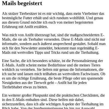
Mails begeistert
Als stolzer Tierbesitzer ist es mir wichtig, dass mein Vierbeiner das
bestmögliche Futter erhält ⁣und sich ‍rundum⁣ wohlfühlt. Und genau
aus ⁣diesem Grund möchte ich euch von meiner⁢ begeisterten
Erfahrung⁣ mit Anifit⁢ erzählen.
Was mich von ‌Anifit überzeugt​ hat, ‌sind die maßgeschneiderten E-
Mails, die ⁢sie als Tierhalter versenden. Diese E-Mails sind nicht nur
informativ,​ sondern ‍auch äußerst ansprechend gestaltet. Sobald man
sich⁤ für den Newsletter anmeldet, bekommt man regelmäßig E-
Mails mit ​wertvollen Tipps und Tricks rund um die Tierhaltung.
Eine Sache, die ich besonders schätze, ist die Personalisierung der
E-Mails. Anifit scheint⁣ meine Bedürfnisse und die meines Tieres
wirklich zu verstehen. Sie liefern ⁢mir genau die Informationen, die
ich suche ‍und lassen mich teilhaben an wertvollem Fachwissen. Ob
es um die richtige Ernährung, die ⁢beste Pflege⁣ oder um spannende
Neuigkeiten aus der Tierwelt geht – Anifit hat für jeden
Tierliebhaber etwas zu bieten.
Ein weiterer​ großer Pluspunkt ⁣sind die praktischen Checklisten, ⁣die‌
in ⁤den ​E-Mails enthalten sind. Diese ⁣helfen mir⁤ dabei,
sicherzustellen, ​dass ich alle wichtigen Aspekte ‌der Tierhaltung im
Blick habe. Von der Impfterminplanung bis ⁤hin zur Auswahl