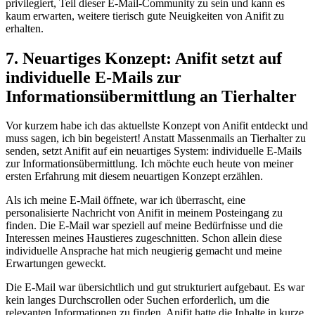
privilegiert, Teil dieser E-Mail-Community zu sein ⁣und kann‌ es
kaum​ erwarten, weitere tierisch gute Neuigkeiten von Anifit zu
erhalten.
7. Neuartiges Konzept: Anifit setzt auf
individuelle E-Mails zur
Informationsübermittlung⁢ an ⁣Tierhalter
Vor ⁢kurzem habe ich ⁤das aktuellste Konzept von Anifit​ entdeckt⁣ und
muss sagen, ich bin​ begeistert! Anstatt Massenmails an Tierhalter ‍zu​
senden, setzt Anifit auf ein neuartiges System: individuelle E-Mails
zur Informationsübermittlung. Ich möchte euch heute von meiner​
ersten Erfahrung mit ​diesem neuartigen Konzept erzählen.
Als ich meine E-Mail öffnete, war ⁤ich überrascht, eine
‍personalisierte ⁣Nachricht ⁢von ​Anifit in meinem Posteingang zu
⁢finden. Die⁢ E-Mail war speziell ‍auf meine Bedürfnisse und die
Interessen meines Haustieres zugeschnitten. ​Schon allein‍ diese
individuelle⁤ Ansprache hat mich neugierig ⁤gemacht und meine⁢
Erwartungen geweckt.
Die E-Mail war übersichtlich und gut strukturiert aufgebaut. Es war
kein langes Durchscrollen oder‍ Suchen erforderlich, um die
relevanten Informationen zu finden. Anifit hatte die Inhalte in kurze