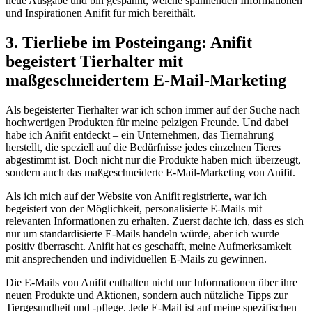
neue Ausgabe und bin gespannt, welche spannenden Informationen⁢
und Inspirationen Anifit für mich bereithält.
3. Tierliebe im Posteingang: Anifit
begeistert Tierhalter mit
maßgeschneidertem E-Mail-Marketing
Als ⁤begeisterter ⁣Tierhalter war ich‍ schon immer auf der Suche nach
hochwertigen Produkten‍ für meine pelzigen Freunde. Und dabei
habe ich Anifit entdeckt – ein Unternehmen, das‍ Tiernahrung
herstellt,‌ die speziell auf die Bedürfnisse jedes einzelnen Tieres
abgestimmt ist. Doch nicht nur die Produkte haben mich‍ überzeugt,
sondern auch das maßgeschneiderte E-Mail-Marketing von Anifit.
Als⁣ ich mich auf der Website von Anifit registrierte, war ich
begeistert von der Möglichkeit, personalisierte⁣ E-Mails mit
relevanten Informationen zu erhalten. Zuerst dachte ‌ich, dass es sich
nur um ⁣standardisierte E-Mails ⁣handeln ⁣würde, aber ich wurde
positiv überrascht. Anifit hat es geschafft, meine Aufmerksamkeit
mit ansprechenden und individuellen E-Mails zu gewinnen.
Die E-Mails von Anifit enthalten nicht⁢ nur‌ Informationen über ihre
neuen Produkte und Aktionen, sondern auch nützliche Tipps zur
Tiergesundheit und -pflege. Jede ‌E-Mail ist auf meine spezifischen