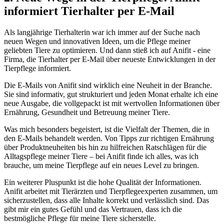
informiert Tierhalter per E-Mail
Als langjährige Tierhalterin⁤ war ich immer auf der ​Suche nach
neuen Wegen und innovativen Ideen, um die Pflege meiner
geliebten Tiere zu optimieren. Und dann stieß ich auf Anifit -​ eine
Firma, die Tierhalter per ⁣E-Mail über neueste Entwicklungen in⁤ der
Tierpflege informiert.
Die E-Mails von Anifit sind wirklich eine‍ Neuheit in der⁣ Branche.
Sie sind informativ,⁢ gut strukturiert und jeden Monat erhalte ich eine
neue Ausgabe, die vollgepackt ist mit wertvollen Informationen über
Ernährung, Gesundheit und Betreuung meiner Tiere.
Was mich besonders begeistert, ist die Vielfalt der Themen, ⁢die in
den E-Mails behandelt werden. Von Tipps zur richtigen Ernährung
über Produktneuheiten bis hin ‌zu hilfreichen Ratschlägen für die
‍Alltagspflege meiner Tiere – bei⁣ Anifit finde​ ich alles, was ich
brauche, um meine Tierpflege auf ein neues⁣ Level⁢ zu bringen.
Ein weiterer Pluspunkt ist die hohe Qualität der Informationen.
Anifit arbeitet mit Tierärzten und Tierpflegeexperten zusammen, um
sicherzustellen, dass alle Inhalte korrekt und verlässlich sind. Das
‌gibt mir ein gutes Gefühl und das Vertrauen, dass ich die
bestmögliche Pflege für meine Tiere sicherstelle.