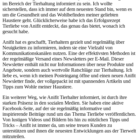
im Bereich der Tierhaltung informiert zu sein. Ich​ wollte
sicherstellen, dass ich immer auf dem ‍neuesten Stand bin, wenn es
um die Gesundheit und das Wohlbefinden meiner geliebten
Haustiere geht. Glücklicherweise habe ich das Erfolgsrezept
Tierliebe von ​Anifit entdeckt, ⁢das genau das bietet, wonach ich‌
gesucht habe.
Anifit hat es geschafft, Tierhaltern gezielt und regelmäßig ⁢über
⁢Neuigkeiten zu informieren, indem sie eine Vielzahl von
Kommunikationskanälen nutzen. Eine der effektivsten Methoden ist
der regelmäßige Versand⁤ eines Newsletters per E-Mail. Dieser‌
Newsletter enthält ⁤nicht nur Informationen über neue ⁤Produkte und
Angebote, sondern auch wertvolle Ratschläge zur Tierhaltung. Ich
liebe ⁤es, wenn ich meinen ⁤Posteingang öffne und einen neuen Anifit
Newsletter⁤ finde, der vollgepackt ist mit spannenden Artikeln und
Tipps zum Wohle meiner⁢ Haustiere.
Ein weiterer Weg, wie Anifit Tierhalter informiert, ist durch ihre
starken Präsenz in den sozialen Medien. Sie haben eine ‌aktive
Facebook-Seite, auf der sie regelmäßig informative und
inspirierende Beiträge ⁢rund um das Thema Tierliebe veröffentlichen.
Von lustigen Videos und Bildern bis‍ hin zu nützlichen Tipps und
Tricks – Anifit ist immer da, um seine treuen Kunden zu
unterstützen und ihnen die neuesten Entwicklungen aus der Tierwelt
mitzuteilen.