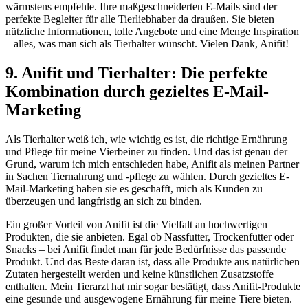
wärmstens empfehle. Ihre maßgeschneiderten E-Mails sind der
perfekte​ Begleiter für alle Tierliebhaber da draußen. Sie bieten
nützliche Informationen, tolle Angebote‌ und eine Menge Inspiration
– ⁤alles, was⁣ man sich als Tierhalter wünscht. Vielen Dank, Anifit!
9. Anifit und Tierhalter: Die perfekte
Kombination durch gezieltes E-Mail-
Marketing
Als Tierhalter weiß ich, wie wichtig es ⁢ist, die richtige Ernährung
und ⁢Pflege für meine Vierbeiner zu finden. Und‍ das ist genau der
‌Grund, warum ich mich entschieden habe, Anifit als meinen ​Partner
in Sachen ⁣Tiernahrung und -pflege zu wählen. Durch⁤ gezieltes E-
Mail-Marketing haben sie ⁣es geschafft, mich ⁤als Kunden zu
überzeugen und langfristig ‍an sich zu binden.
Ein großer Vorteil von Anifit ist die ⁢Vielfalt an hochwertigen
Produkten, die sie‍ anbieten. Egal ‍ob Nassfutter, Trockenfutter oder
Snacks – bei Anifit findet man für jede Bedürfnisse das passende⁤
Produkt. ‍Und ⁣das Beste daran ist, dass alle Produkte aus natürlichen
Zutaten hergestellt werden und keine künstlichen Zusatzstoffe
enthalten. Mein Tierarzt hat mir sogar bestätigt, dass ‍Anifit-Produkte
eine gesunde⁢ und ausgewogene Ernährung für meine Tiere⁤ bieten.