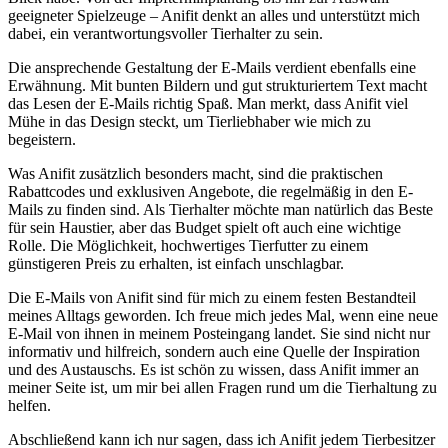
geeigneter ‌Spielzeuge – Anifit denkt an alles und unterstützt mich
dabei, ein verantwortungsvoller Tierhalter zu sein.
Die ansprechende⁤ Gestaltung‌ der E-Mails verdient⁢ ebenfalls eine
Erwähnung. Mit ‌bunten Bildern und gut strukturiertem Text macht
das Lesen der E-Mails​ richtig Spaß. Man merkt, dass Anifit viel
Mühe in das Design steckt, um Tierliebhaber wie mich zu
begeistern.
Was⁤ Anifit zusätzlich besonders macht, sind die praktischen
Rabattcodes und exklusiven Angebote, die regelmäßig in ⁢den E-
Mails⁢ zu finden sind. Als Tierhalter möchte man⁤ natürlich‌ das Beste
‍für sein Haustier, aber das Budget⁢ spielt oft auch eine wichtige
Rolle. Die Möglichkeit, hochwertiges Tierfutter zu einem
günstigeren Preis zu erhalten, ist einfach unschlagbar.
Die E-Mails von Anifit sind für mich zu ‌einem festen Bestandteil
meines​ Alltags geworden. Ich freue ‍mich jedes Mal, ⁣wenn eine neue
E-Mail von ihnen in meinem Posteingang landet. Sie⁤ sind nicht nur
informativ und hilfreich, sondern auch eine Quelle ⁤der Inspiration
und des Austauschs. Es ist schön zu wissen, dass ⁣Anifit⁣ immer an
meiner Seite ist, um mir bei allen Fragen rund⁢ um die Tierhaltung zu
helfen.
Abschließend kann ich nur sagen, dass ich Anifit jedem Tierbesitzer