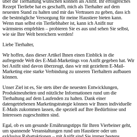
über die Tierhaltung wünschen können als ⁤Anifit. ‍Ihr erfolgreiches
Rezept Tierliebe hat es geschafft, mich als Tierhalter auf‌ dem
neuesten Stand zu halten ‍und⁢ mir das Vertrauen​ zu geben,‌ dass ‍ich
die bestmögliche Versorgung für meine Haustiere bieten kann.
Wenn man selbst ein Tierliebhaber ist, kann ich Anifit nur
wärmstens empfehlen – probieren Sie es aus und sehen Sie selbst,
wie sie Ihre Welt bereichern werden!
Liebe Tierhalter,
Wir hoffen, dass dieser‍ Artikel Ihnen einen Einblick in die‌
aufregende Welt des E-Mail-Marketings von Anifit gegeben hat. Wir⁣
bei Anifit sind⁤ davon⁢ überzeugt, dass wir mit gezieltem E-Mail-
Marketing eine starke Verbindung zu unseren ⁢Tierhaltern aufbauen
können.
Unser ⁤Ziel ist es, Sie stets‍ über ‌die neuesten Entwicklungen,
‌Produktneuheiten und⁣ nützliche Informationen rund‍ um die
Tierhaltung auf ⁢dem Laufenden zu halten.‍ Dank einer
⁢datengetriebenen Marketingstrategie können wir⁤ Ihnen individuelle
E-Mails zukommen lassen, die speziell auf Ihre Bedürfnisse und
Interessen‌ zugeschnitten sind.
Egal, ‍ob es um gesunde ⁤Ernährungstipps für Ihren Vierbeiner geht,
⁣um spannende ⁣Veranstaltungen rund um Haustiere oder um
exklusive Rabattaktionen – mit Anifit sind Sie immer bestens