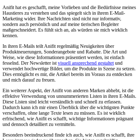
Anifit ‌hat es geschafft, meine ⁤Vorlieben⁤ und die Bedürfnisse meines
Haustieres zu verstehen ​und das spiegelt sich in ihrem E-Mail-
Marketing wider. Ihre Nachrichten sind nicht nur​ informativ,
sondern auch persönlich und ⁤auf meine tierischen‌ Begleiter
maßgeschneidert. Es fühlt sich an, als würden sie mich wirklich
kennen.
In ihren E-Mails⁣ teilt Anifit regelmäßig Neuigkeiten über
⁣Produktneuerungen, Sonderangebote und Rabatte. Die Art und
Weise, wie diese Informationen⁢ präsentiert werden, ist einfach‍
fesselnd. Der Newsletter ist
visuell ansprechend gestaltet
und
verwendet hochwertige Bilder, um die Produkte in Szene zu setzen.
Dies ermöglicht es mir, die Artikel bereits​ im Voraus zu entdecken
und mich darauf zu freuen.
Ein weiterer Aspekt, ​der Anifit von anderen Marken abhebt, ist die
effektive Verwendung von unnummerierten⁢ Listen in ihren E-Mails.
Diese Listen sind leicht ​verständlich und schnell zu ‌erfassen.
Dadurch kann ich mir einen ⁤Überblick über die wichtigsten Punkte
verschaffen, ohne lange Texte lesen ⁤zu müssen. Es ist wirklich
erfrischend, wie Anifit es schafft, wichtige​ Informationen ‌prägnant
und dennoch​ detailliert zu vermitteln.
Besonders beeindruckend finde ich auch, wie Anifit es schafft, ihre