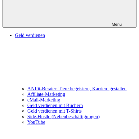
Menü
Geld verdienen
ANIfit-Berater: Tiere begeistern, Karriere gestalten
Affiliate-Marketing
eMail-Marketing
Geld verdienen mit Büchern
Geld verdienen mit T-Shirts
Side-Hustle (Nebenbeschäftigungen)
YouTube