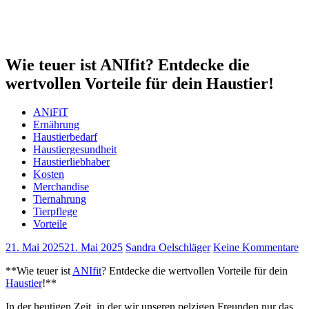
Wie teuer ist ANIfit? Entdecke die
wertvollen Vorteile für dein Haustier!
ANiFiT
Ernährung
Haustierbedarf
Haustiergesundheit
Haustierliebhaber
Kosten
Merchandise
Tiernahrung
Tierpflege
Vorteile
21. Mai 2025
21. Mai 2025
Sandra Oelschläger
Keine Kommentare
**Wie teuer ist
ANIfit
? ​Entdecke⁣ die ⁤wertvollen Vorteile für​ dein
Haustier
!**
In der heutigen Zeit, in ⁣der wir unseren pelzigen​ Freunden nur das ​