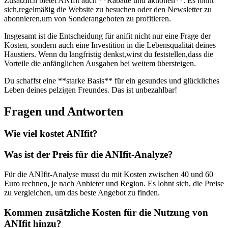
Zusätzlich bietet ANIfit auch **Rabatte und aktionen**. Es lohnt
sich,regelmäßig ⁣die Website zu besuchen oder den Newsletter ‍zu
abonnieren,um ⁤von Sonderangeboten zu profitieren.
Insgesamt ist‌ die Entscheidung für ⁤anifit nicht ‍nur ‍eine Frage der
Kosten, sondern auch eine Investition in die Lebensqualität deines⁤
Haustiers. Wenn du langfristig⁣ denkst,wirst du feststellen,dass die
Vorteile die anfänglichen Ausgaben⁢ bei weitem ‌übersteigen.
Du schaffst ‌eine **starke Basis** für ein gesundes und glückliches
Leben ‌deines ⁣pelzigen Freundes. Das ⁤ist ​unbezahlbar!‌
Fragen⁢ und Antworten
Wie viel kostet ⁢ANIfit?
Was ist der Preis‌ für die ANIfit-Analyze?
Für die ANIfit-Analyse musst du mit ⁤Kosten zwischen 40 ⁣und 60
Euro ‌rechnen, je nach Anbieter ‍und Region. Es lohnt ‍sich, die ⁢Preise‍
zu vergleichen, um ⁤das beste Angebot zu ⁣finden.
Kommen zusätzliche Kosten⁢ für die Nutzung von
ANIfit ​hinzu?