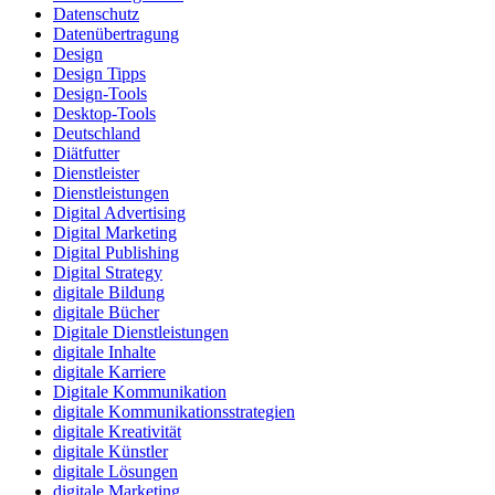
Datenschutz
Datenübertragung
Design
Design Tipps
Design-Tools
Desktop-Tools
Deutschland
Diätfutter
Dienstleister
Dienstleistungen
Digital Advertising
Digital Marketing
Digital Publishing
Digital Strategy
digitale Bildung
digitale Bücher
Digitale Dienstleistungen
digitale Inhalte
digitale Karriere
Digitale Kommunikation
digitale Kommunikationsstrategien
digitale Kreativität
digitale Künstler
digitale Lösungen
digitale Marketing