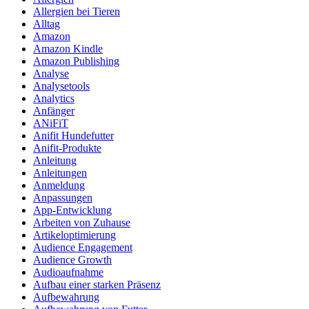
Allergien bei Tieren
Alltag
Amazon
Amazon Kindle
Amazon Publishing
Analyse
Analysetools
Analytics
Anfänger
ANiFiT
Anifit Hundefutter
Anifit-Produkte
Anleitung
Anleitungen
Anmeldung
Anpassungen
App-Entwicklung
Arbeiten von Zuhause
Artikeloptimierung
Audience Engagement
Audience Growth
Audioaufnahme
Aufbau einer starken Präsenz
Aufbewahrung