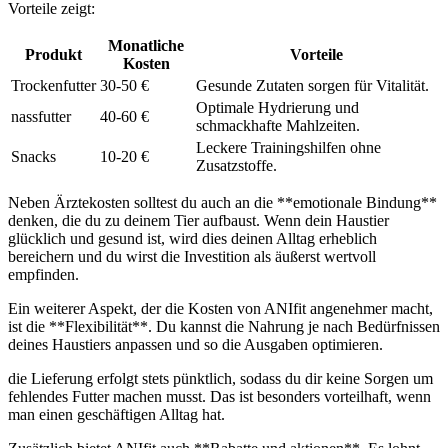
Vorteile ‌zeigt:
Monatliche
Produkt
Vorteile
Kosten
Trockenfutter
30-50 €
Gesunde Zutaten sorgen für ⁤Vitalität.
Optimale Hydrierung und
nassfutter
40-60 €
schmackhafte Mahlzeiten.
Leckere Trainingshilfen ohne
Snacks
10-20 €
Zusatzstoffe.
Neben Ärztekosten ⁢solltest du ‌auch ​an die **emotionale Bindung**
⁢denken, die du‍ zu​ deinem Tier aufbaust. ​Wenn dein Haustier
glücklich und ⁢gesund ist, wird​ dies deinen Alltag erheblich
bereichern und⁣ du wirst die Investition ⁤als äußerst⁣ wertvoll
‌empfinden.
Ein weiterer‍ Aspekt, der die⁢ Kosten von ANIfit angenehmer macht,
ist die **Flexibilität**.​ Du kannst die‌ Nahrung je nach Bedürfnissen
deines⁣ Haustiers⁢ anpassen und so die Ausgaben optimieren.
die⁤ Lieferung erfolgt stets pünktlich, sodass du dir ⁣keine Sorgen um
fehlendes ⁤Futter machen musst. Das ist ‍besonders vorteilhaft,​ wenn
man einen geschäftigen Alltag hat.