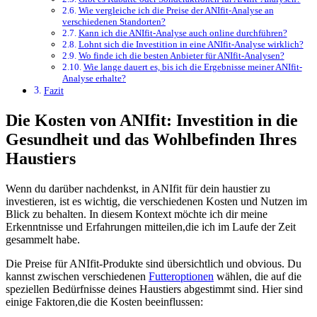
Wie vergleiche ich die Preise ​der ANIfit-Analyse an
verschiedenen Standorten?
Kann ich die ‌ANIfit-Analyse​ auch ⁣online durchführen?
Lohnt ⁢sich​ die Investition in eine ANIfit-Analyse ‌wirklich?
Wo finde ich die besten Anbieter für ANIfit-Analysen?
Wie ⁤lange ⁣dauert es,‌ bis ‌ich die Ergebnisse​ meiner ANIfit-
Analyse erhalte?
Fazit
Die Kosten von ANIfit: ‌Investition in die
Gesundheit⁢ und das Wohlbefinden‍ Ihres
Haustiers
Wenn du ⁣darüber ⁢nachdenkst, in ‍ANIfit ⁤für dein haustier zu
investieren, ​ist es wichtig,‌ die‍ verschiedenen Kosten und Nutzen ⁤im
Blick⁤ zu behalten. ⁤In diesem Kontext möchte ich‌ dir meine
Erkenntnisse⁢ und⁢ Erfahrungen⁤ mitteilen,die ich im Laufe‍ der Zeit
⁢gesammelt habe.
Die Preise für ANIfit-Produkte sind ​übersichtlich‌ und⁣ obvious. Du‌
kannst zwischen verschiedenen
Futteroptionen
wählen, die ⁤auf die
speziellen​ Bedürfnisse deines Haustiers abgestimmt sind.⁤ Hier sind
einige Faktoren,die die Kosten beeinflussen: