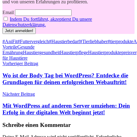
und von unseren Erfahrungen zu profitieren.
Email
Indem Du fortfährst, akzeptierst Du unsere
Datenschutzerklärung.
Schlagwörter
#AniFit
#Futtervergleich
#Haustierbedarf
#Tierliebhaber
#tierprodukte
A
Vorteile
Gesunde
Ernährung
Haustiergesundheit
Haustierpflege
Haustierprodukte
preisver
für Haustiere
Beitragsnavigation
Vorheriger Beitrag
Wo ist der Body Tag bei WordPress? Entdecke die
Grundlagen für deinen erfolgreichen Webauftritt!
Nächster Beitrag
Mit WordPress auf anderen Server umziehen: Dein
Erfolg in der digitalen Welt beginnt jetzt!
Schreibe einen Kommentar
Deine E-Mail-Adresse wird nicht veröffentlicht.
Erforderliche