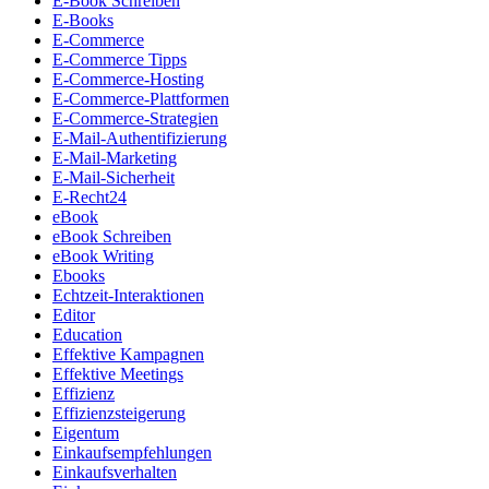
E-Book Schreiben
E-Books
E-Commerce
E-Commerce Tipps
E-Commerce-Hosting
E-Commerce-Plattformen
E-Commerce-Strategien
E-Mail-Authentifizierung
E-Mail-Marketing
E-Mail-Sicherheit
E-Recht24
eBook
eBook Schreiben
eBook Writing
Ebooks
Echtzeit-Interaktionen
Editor
Education
Effektive Kampagnen
Effektive Meetings
Effizienz
Effizienzsteigerung
Eigentum
Einkaufsempfehlungen
Einkaufsverhalten