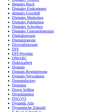
digitales Buch
Digitales Einkommen
digitales Geschäft
Digitales Marketing
Digitales Publishing
Digitales Schreiben
Digitales Unternehmertum
Digitalisierung
Digitalstrategie
Diversifizierung
DIY
DIY-Projekte
DMARC
Doktorarbeit
Domain
Domain-Registrierung
Domain-Verwaltung
Domainfactory
Domains
Down Selling
Dropshipping
DSGVO
Dynamic Ads
Dynamische Zukunft