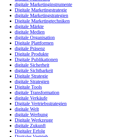
digitale Marketinginstrumente
Digitale Marketingstrategie
digitale Marketingstrategien
Digitale Marketingtechniken
digitale Märkte
digitale Medien
digitale Organisation
Digitale Plattformen
digitale Präsenz
Digitale Produkte
Digitale Publikationen
digitale Sicherheit
digitale Sichtbarkeit
Digitale Strategie
digitale Strategien
Digitale Tools
digitale Transformation
digitale Verkäufe
Digitale Vertriebsstrategien
digitale Welt
digitale Werbung
Digitale Werkzeuge
digitale Zukunft
Digitaler Erfolg
Digitaler Vertrieb