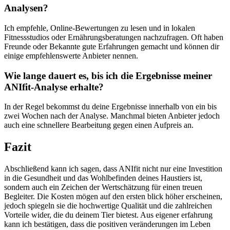
Analysen?
Ich empfehle, Online-Bewertungen⁣ zu lesen‌ und in lokalen
‌Fitnessstudios oder​ Ernährungsberatungen⁣ nachzufragen. ⁤Oft haben
Freunde oder Bekannte⁢ gute Erfahrungen ‍gemacht und können dir
einige empfehlenswerte Anbieter⁤ nennen.
Wie ⁤lange ⁣dauert es,‌ bis ‌ich die Ergebnisse​ meiner
ANIfit-Analyse erhalte?
In der Regel bekommst du deine⁤ Ergebnisse innerhalb von ein bis​
zwei‌ Wochen‍ nach der Analyse.‌ Manchmal bieten Anbieter⁤ jedoch
auch eine schnellere Bearbeitung gegen einen Aufpreis​ an.
Fazit
Abschließend‍ kann ich sagen, dass ANIfit ‍nicht​ nur⁤ eine Investition
in die Gesundheit und das Wohlbefinden​ deines ​Haustiers ist,⁤
sondern‍ auch ein Zeichen der Wertschätzung für einen treuen
⁣Begleiter.‍ Die ‍Kosten mögen auf den ersten blick höher⁤ erscheinen,
jedoch spiegeln sie ⁣die hochwertige Qualität und die⁤ zahlreichen
Vorteile wider,⁣ die du deinem Tier ⁤bietest.⁤ Aus⁢ eigener erfahrung⁢
kann⁢ ich ​bestätigen, dass ‍die positiven veränderungen im Leben