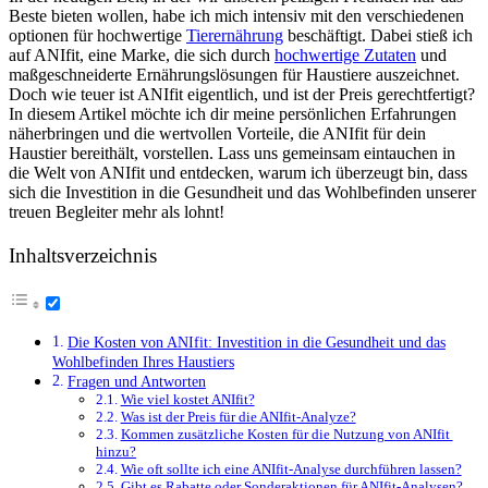
Beste bieten‍ wollen, ​habe ich mich ⁣intensiv⁢ mit den ‌verschiedenen
⁤optionen für hochwertige ⁢
Tierernährung
​ beschäftigt.⁣ Dabei stieß‌ ich​
auf ANIfit, eine ​Marke, die ⁤sich durch⁢
hochwertige Zutaten
⁣und​
maßgeschneiderte ‌Ernährungslösungen für Haustiere ⁤auszeichnet.
Doch⁣ wie ‌teuer ist ANIfit eigentlich, ‍und ist ​der Preis⁤ gerechtfertigt?
In diesem ⁣Artikel‌ möchte ich dir meine persönlichen Erfahrungen
näherbringen und die wertvollen ‌Vorteile, ⁢die ANIfit für dein
Haustier​ bereithält,⁤ vorstellen. Lass uns gemeinsam eintauchen in
die Welt von ANIfit ⁤und‌ entdecken, warum ich überzeugt bin, ⁤dass
sich die Investition in die Gesundheit​ und das Wohlbefinden unserer
⁤treuen Begleiter mehr ​als lohnt!
Inhaltsverzeichnis
Die Kosten von ANIfit: ‌Investition in die Gesundheit⁢ und das
Wohlbefinden‍ Ihres Haustiers
Fragen⁢ und Antworten
Wie viel kostet ⁢ANIfit?
Was ist der Preis‌ für die ANIfit-Analyze?
Kommen zusätzliche Kosten⁢ für die Nutzung von ANIfit ​
hinzu?
Wie oft sollte‍ ich ⁢eine⁢ ANIfit-Analyse durchführen​ lassen?
Gibt es Rabatte oder Sonderaktionen für ‍ANIfit-Analysen?