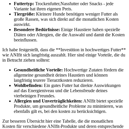
Futtertyp:
Trockenfutter,Nassfutter oder Snacks ⁣- jede
‍Variante hat ihren eigenen ⁤Preis.
Tiergröße:
Kleinere ⁢Hunde benötigen weniger Futter als
große Rassen,‍ was sich direkt auf⁤ die monatlichen Kosten‍
auswirkt.
Besondere Bedürfnisse:
Einige ​Haustiere haben⁢ spezielle
Diäten oder‍ Allergien, die die Auswahl und damit die Kosten‍
beeinflussen.
Ich habe festgestellt, dass​ die ⁢**Investition in hochwertiges Futter**
wie ANIfit ⁢sich ⁢langfristig auszahlt. Hier sind einige Vorteile,‍ die du
in Betracht ziehen solltest:
Gesundheitliche Vorteile:
‍Hochwertige⁢ Zutaten fördern ‌die
‍allgemeine⁤ gesundheit‍ deines Haustiers und können
langfristig teurere Tierarztkosten reduzieren.
Wohlbefinden:
Ein​ gutes Futter hat direkte ​Auswirkungen
auf das Energieniveau und ​die Lebensfreude deines
vierbeinigen ‌Freundes.
Allergien und Unverträglichkeiten:
ANIfit ​bietet spezielle
⁢Produkte, ‍um⁢ gesundheitliche Probleme zu ‌minimieren, was
ebenfalls gilt es, bei den​ kosten​ zu berücksichtigen.
Zur besseren Übersicht ​hier eine ⁤Tabelle, die die monatlichen
Kosten für verschiedene ANIfit-Produkte⁣ und deren ⁣entsprechende ​