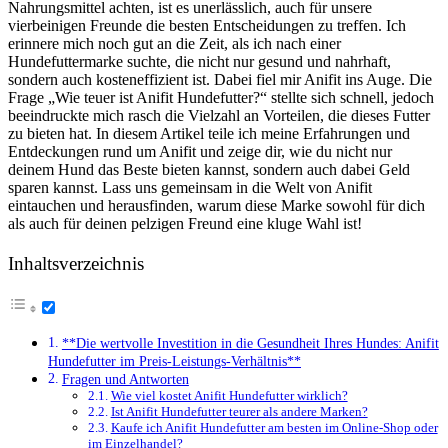
Nahrungsmittel achten, ist ​es unerlässlich, ​auch für unsere
vierbeinigen ⁣Freunde die besten Entscheidungen zu treffen. Ich‍
erinnere mich ‌noch gut an die ⁢Zeit, als⁢ ich nach‍ einer
Hundefuttermarke suchte, die​ nicht nur gesund und nahrhaft,
sondern auch ⁤kosteneffizient ist.‌ Dabei fiel mir Anifit ins ⁣Auge. Die
Frage‌ „Wie teuer ist Anifit Hundefutter?“ stellte sich schnell, jedoch
beeindruckte mich rasch die Vielzahl ⁣an Vorteilen,‌ die‍ dieses Futter
zu ​bieten hat. In diesem Artikel teile ich meine Erfahrungen⁣ und
Entdeckungen⁤ rund ​um Anifit und zeige dir, wie du nicht​ nur
deinem Hund‍ das Beste bieten ⁤kannst, sondern auch dabei Geld
sparen kannst. Lass uns gemeinsam in die Welt von Anifit
eintauchen und herausfinden, warum ⁣diese Marke sowohl für dich
als auch für deinen pelzigen Freund‍ eine ‌kluge Wahl ist!
Inhaltsverzeichnis
**Die wertvolle⁢ Investition in ⁤die Gesundheit‌ Ihres⁣ Hundes: Anifit
Hundefutter im Preis-Leistungs-Verhältnis**
Fragen und Antworten
Wie ​viel kostet ⁢Anifit Hundefutter wirklich?
Ist Anifit Hundefutter teurer als andere Marken?
Kaufe ich Anifit Hundefutter am besten⁢ im Online-Shop oder
im Einzelhandel?