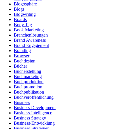
Blogosphäre
Blogs
Blogwriting
Boards
Body Tag
Book Marketing
Branchenlösungen
Brand Awareness
Brand Engagement
Branding
Browser
Buchdesign
Bücher
Bucherstellung
Buchmarketing
Buchproduktion
Buchpromotion
Buchpublikation
Buchveröffentlichung
Business
Business Development
Business Intelligence
Business Strategy
Business-Entwicklung
Business-Strategien