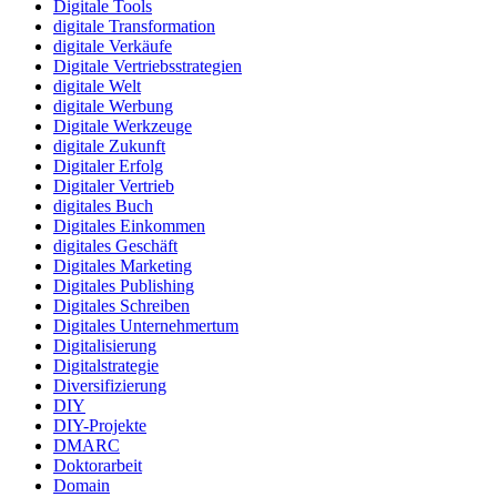
Digitale Tools
digitale Transformation
digitale Verkäufe
Digitale Vertriebsstrategien
digitale Welt
digitale Werbung
Digitale Werkzeuge
digitale Zukunft
Digitaler Erfolg
Digitaler Vertrieb
digitales Buch
Digitales Einkommen
digitales Geschäft
Digitales Marketing
Digitales Publishing
Digitales Schreiben
Digitales Unternehmertum
Digitalisierung
Digitalstrategie
Diversifizierung
DIY
DIY-Projekte
DMARC
Doktorarbeit
Domain