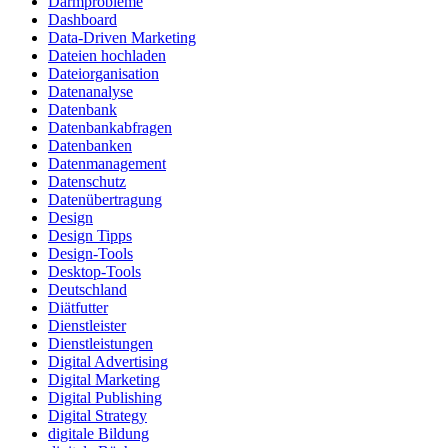
Darmprobleme
Dashboard
Data-Driven Marketing
Dateien hochladen
Dateiorganisation
Datenanalyse
Datenbank
Datenbankabfragen
Datenbanken
Datenmanagement
Datenschutz
Datenübertragung
Design
Design Tipps
Design-Tools
Desktop-Tools
Deutschland
Diätfutter
Dienstleister
Dienstleistungen
Digital Advertising
Digital Marketing
Digital Publishing
Digital Strategy
digitale Bildung