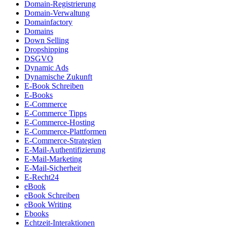
Domain-Registrierung
Domain-Verwaltung
Domainfactory
Domains
Down Selling
Dropshipping
DSGVO
Dynamic Ads
Dynamische Zukunft
E-Book Schreiben
E-Books
E-Commerce
E-Commerce Tipps
E-Commerce-Hosting
E-Commerce-Plattformen
E-Commerce-Strategien
E-Mail-Authentifizierung
E-Mail-Marketing
E-Mail-Sicherheit
E-Recht24
eBook
eBook Schreiben
eBook Writing
Ebooks
Echtzeit-Interaktionen