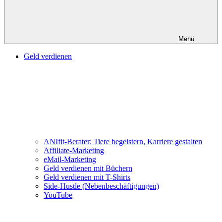
Menü
Geld verdienen
ANIfit-Berater: Tiere begeistern, Karriere gestalten
Affiliate-Marketing
eMail-Marketing
Geld verdienen mit Büchern
Geld verdienen mit T-Shirts
Side-Hustle (Nebenbeschäftigungen)
YouTube