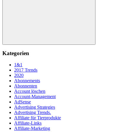
Suchen
Kategorien
1&1
2017 Trends
2020
Abonnements
Abonnenten
Account löschen
Account-Management
AdSense
Advertising Strategies
Advertising Trends.
Affiliate für Tierprodukte
Affiliate-Links
Affiliate-Marketing