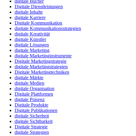
digitale Bücher
Digitale Dienstleistungen
digitale Inhalte
digitale Karriere
Digitale Kommunikation
digitale Kommunikationsstrategien
digitale Kreativität
digitale Künstler
digitale Lösungen
digitale Marketing
digitale Marketinginstrumente
Digitale Marketingstrategie
digitale Marketingstrategien
Digitale Marketingtechniken
digitale Märkte
digitale Medien
digitale Organisation
Digitale Plattformen
digitale Präsenz
Digitale Produkte
Digitale Publikationen
digitale Sicherheit
digitale Sichtbarkeit
Digitale Strategie
digitale Strategien