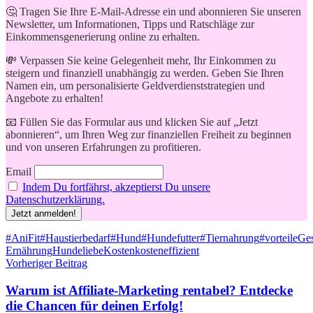
🤔 Tragen Sie Ihre E-Mail-Adresse ein und abonnieren Sie unseren
Newsletter, um Informationen, Tipps und Ratschläge zur
Einkommensgenerierung online zu erhalten.
💸 Verpassen Sie keine Gelegenheit mehr, Ihr Einkommen zu
steigern und finanziell unabhängig zu werden. Geben Sie Ihren
Namen ein, um personalisierte Geldverdienststrategien und
Angebote zu erhalten!
📧 Füllen Sie das Formular aus und klicken Sie auf „Jetzt
abonnieren“, um Ihren Weg zur finanziellen Freiheit zu beginnen
und von unseren Erfahrungen zu profitieren.
Email
Indem Du fortfährst, akzeptierst Du unsere
Datenschutzerklärung.
Schlagwörter
#AniFit
#Haustierbedarf
#Hund
#Hundefutter
#Tiernahrung
#vorteile
Ge
Ernährung
Hundeliebe
Kosten
kosteneffizient
Beitragsnavigation
Vorheriger Beitrag
Warum ist Affiliate-Marketing rentabel? Entdecke
die Chancen für deinen Erfolg!