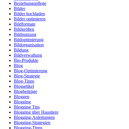
Beziehungspflege
Bilder
Bilder hochladen
Bilder optimieren
Bildformate
Bildgrößen
Bildnutzung
Bildoptimierung
Bildorganisation
Bildung
Bildverwaltung
Bio-Produkte
Blog
Blog-Optimierung
Blog-Strategie
Blog-Tipps
Blogartikel
Blogbeiträge
Bloggen
Blogging
Blogging Tips
Blogging über Haustiere
Blogging-Anleitungen
Blogging-Strategien
Blogging-Tipps