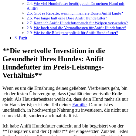
Wie viel Hundefutter‌ benötige ich für meinen Hund mit
Anifit?
Gibt ‍es Rabatte, wenn ich mehrere Dosen⁣ Anifit kaufe?
Wie lange⁤ hält eine Dose Anifit​ Hundefutter?
Kann ich Anifit Hundefutter auch⁤ für Welpen verwenden?
Wie hoch sind die Versandkosten ⁤für Anifit Hundefutter?
Wie ist die Rückgabepolitik für Anifit Hundefutter?
Fazit
**Die wertvolle⁢ Investition in ⁤die
Gesundheit‌ Ihres⁣ Hundes: Anifit
Hundefutter im Preis-Leistungs-
Verhältnis**
Wenn es um die Ernährung deines ⁣geliebten Vierbeiners geht,‍ bin
ich der festen Überzeugung, dass Qualität⁢ eine wertvolle ‌Rolle
spielt. Als Haustierbesitzer​ weißt du,‌ dass dein ‌Hund mehr als nur
ein Haustier‍ ist; ⁤er ist⁣ ein ⁢Teil deiner
Familie
. ⁢Darum ist es
unerlässlich, in hochwertige Nahrung⁢ zu investieren, die nicht nur
schmackhaft, sondern auch nahrhaft ​ist.
Ich habe Anifit Hundefutter entdeckt und bin begeistert⁢ von ⁣der
**Transparenz und der Qualität** der eingesetzten Zutaten. Jedes