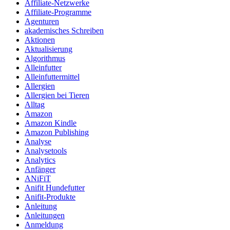
Affiliate-Netzwerke
Affiliate-Programme
Agenturen
akademisches Schreiben
Aktionen
Aktualisierung
Algorithmus
Alleinfutter
Alleinfuttermittel
Allergien
Allergien bei Tieren
Alltag
Amazon
Amazon Kindle
Amazon Publishing
Analyse
Analysetools
Analytics
Anfänger
ANiFiT
Anifit Hundefutter
Anifit-Produkte
Anleitung
Anleitungen
Anmeldung