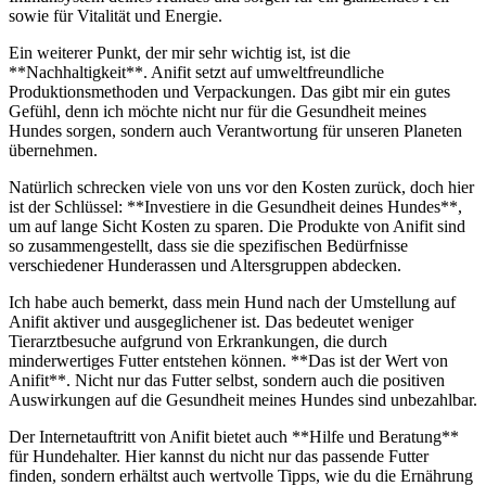
sowie für ⁢Vitalität und Energie.
Ein weiterer Punkt, ⁣der mir sehr wichtig ist, ist die⁤
**Nachhaltigkeit**. Anifit⁤ setzt auf umweltfreundliche
Produktionsmethoden und Verpackungen. Das gibt ‍mir ein gutes
Gefühl, denn ich möchte nicht nur ​für die Gesundheit ⁢meines
Hundes sorgen, sondern auch Verantwortung​ für unseren Planeten
übernehmen.
Natürlich schrecken viele von‌ uns vor den Kosten zurück, doch⁣ hier
ist der Schlüssel: **Investiere in⁣ die Gesundheit deines⁤ Hundes**,
um auf lange Sicht Kosten ‍zu‌ sparen. Die Produkte von Anifit sind
so zusammengestellt, dass sie die spezifischen Bedürfnisse
verschiedener Hunderassen und Altersgruppen abdecken.
Ich ⁤habe auch bemerkt, dass mein Hund nach der Umstellung ⁢auf
Anifit‌ aktiver und⁣ ausgeglichener ist. Das ‍bedeutet weniger
⁢Tierarztbesuche ‍aufgrund ⁣von Erkrankungen, die durch
minderwertiges ‌Futter entstehen können. **Das ist der Wert von
Anifit**. Nicht nur das ‍Futter selbst, sondern auch die positiven ​
Auswirkungen auf ​die Gesundheit meines Hundes sind unbezahlbar.
Der Internetauftritt von Anifit bietet auch **Hilfe und Beratung**
für ‍Hundehalter. Hier⁢ kannst du nicht nur das passende Futter
finden, sondern erhältst auch wertvolle Tipps, wie du die ⁤Ernährung‍