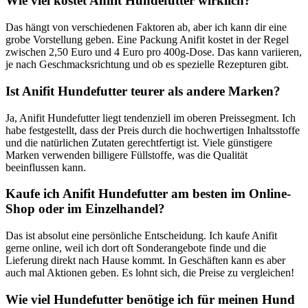
Wie ​viel kostet ⁢Anifit Hundefutter wirklich?
Das hängt von verschiedenen Faktoren ab, aber​ ich kann dir eine
grobe Vorstellung geben. Eine Packung Anifit ‍kostet in ​der‌ Regel
zwischen 2,50‍ Euro und 4 Euro pro 400g-Dose. Das kann variieren,
je nach‌ Geschmacksrichtung und ob ⁣es spezielle Rezepturen gibt.
Ist Anifit Hundefutter teurer als andere Marken?
Ja,⁣ Anifit Hundefutter liegt tendenziell im oberen Preissegment. Ich
⁣habe festgestellt, dass der‌ Preis durch die hochwertigen Inhaltsstoffe‌
und die natürlichen Zutaten⁤ gerechtfertigt‍ ist. Viele günstigere
Marken verwenden billigere Füllstoffe,⁣ was die⁤ Qualität
beeinflussen kann.
Kaufe ich Anifit Hundefutter am besten⁢ im Online-
Shop oder im Einzelhandel?
Das ist ⁢absolut‌ eine persönliche Entscheidung. Ich kaufe Anifit
gerne online, weil ich dort oft​ Sonderangebote ⁣finde und die
Lieferung direkt nach Hause kommt. In ⁣Geschäften kann es aber
auch mal Aktionen geben. Es lohnt sich, die Preise zu vergleichen!
Wie viel Hundefutter‌ benötige ich für meinen Hund