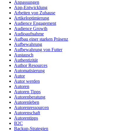
Anpassungen
App-Entwicklung
Arbeiten von Zuhause
Artikeloptimierung
Audience Engagement
Audience Growth
Audioaufnahme
Aufbau einer starken Präsenz
Aufbewahrung
Aufbewahrung von Futter
Austausch
Authentizität
Author Resources
Automatisierung
Autor
Autor werden
Autoren
Autoren Tipps
Autorenberatung
Autorenleben
Autorenressourcen
Autorenschaft
Autorentipps
B2C
Backup-Strategien