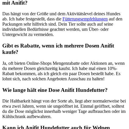
mit Anifit?
Das ⁤hängt von ⁣der Größe und dem Aktivitätslevel deines Hundes
ab. ​Ich habe festgestellt,⁢ dass die
Fütterungsempfehlungen
auf den
Packungen sehr ⁣hilfreich ‌sind. Dein Tier sollte auch auf seine
individuellen Bedürfnisse geachtet werden, um Über- oder
Untergewicht zu vermeiden.
Gibt ‍es Rabatte, wenn ich mehrere Dosen⁣ Anifit
kaufe?
Ja, oft bieten Online-Shops Mengenrabatte oder Aktionen an, wenn
du mehrere Dosen gleichzeitig kaufst. Ich habe mal einen ‌10%-
Rabatt bekommen, als⁣ ich gleich ein paar Dosen bestellt⁤ habe. Es
lohnt sich, nach⁤ solchen Angeboten Ausschau ‌zu halten!
Wie lange⁤ hält eine Dose Anifit​ Hundefutter?
Die Haltbarkeit hängt von ‌der⁢ Sorte⁤ ab, liegt​ aber‌ normalerweise bei
etwa zwei Jahren, wenn ⁢sie ungeöffnet ist.‌ Einmal geöffnet,⁢ solltest
du die Dose möglichst innerhalb weniger Tage‍ aufbrauchen oder im
‌Kühlschrank aufbewahren.
Kann ich Anifit Hundefutter auch⁤ für Welpen