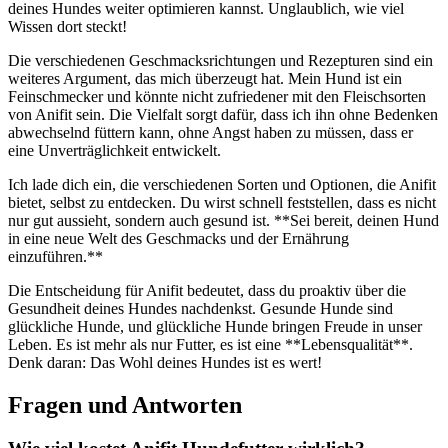
deines Hundes weiter optimieren⁢ kannst. Unglaublich, ⁣wie viel
Wissen dort steckt!
Die verschiedenen Geschmacksrichtungen und Rezepturen sind ein
weiteres⁢ Argument,⁢ das mich überzeugt hat. Mein Hund ist ein
Feinschmecker und könnte nicht zufriedener​ mit den Fleischsorten
von Anifit sein. Die Vielfalt sorgt dafür,​ dass⁣ ich ihn ohne Bedenken
⁣abwechselnd füttern kann, ohne Angst haben zu müssen, dass er
eine Unverträglichkeit ​entwickelt.
Ich lade dich‌ ein, die verschiedenen Sorten und Optionen, die Anifit
bietet, selbst zu entdecken. ⁢Du wirst schnell feststellen,⁢ dass es nicht
nur ⁣gut aussieht, sondern auch gesund ist. **Sei bereit, deinen Hund
in‍ eine neue Welt des Geschmacks und der Ernährung
einzuführen.**
Die Entscheidung für Anifit bedeutet,⁣ dass du proaktiv über die⁣
Gesundheit deines Hundes nachdenkst.⁢ Gesunde⁣ Hunde sind
glückliche Hunde, und glückliche Hunde bringen⁣ Freude in unser
⁤Leben. ⁤Es ist mehr als nur Futter, es ist eine‌ **Lebensqualität**.
Denk ​daran: Das Wohl​ deines Hundes ist es wert!
Fragen und Antworten