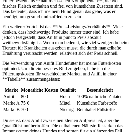
Futter besteht aus **naturbelassenen Komponenten**, die viel‍
frisches Fleisch enthalten ‍und frei von künstlichen ⁤Zusätzen sind.
Das bedeutet,⁣ dass ich meinem‌ Hund genau ⁤das gebe, was er
benötigt,⁢ um gesund und zufrieden zu ⁤sein.
Ein​ weiterer Vorteil⁤ ist das **Preis-Leistungs-Verhältnis**. Viele
denken, dass hochwertige Produkte immer ⁢teuer ⁣sind.⁣ Ich habe
jedoch festgestellt, dass Anifit in puncto ‌Preis absolut
wettbewerbsfähig ist. Wenn man bedenkt, wie viel ⁤weniger du ⁣beim
Tierarzt für ⁤Krankheiten ausgeben musst, die durch‌ mangelhafte
Ernährung verursacht werden, relativiert sich​ der Preis ⁢schnell.
Die Verwendung von Anifit Hundefutter hat meine Futterkosten
optimiert. Um ‍dir ein⁣ besseres ⁣Bild zu geben,‍ habe ich die
Fütterungskosten für verschiedene Marken ⁢und Anifit in ​einer
**Tabelle** zusammengefasst:
Marke
Monatliche Kosten
Qualität
Besonderheit
Anifit
80 €
Hoch
100% natürliche Zutaten
Marke A
75⁤ €
Mittel
Künstliche Farbstoffe
Marke B
70 €
Niedrig
Beinhaltet Füllstoffe
Du siehst, dass Anifit zwar einen kleinen Aufpreis hat,‍ aber⁣ die
Qualität ist⁢ unübertroffen. Die enthaltenen Nährstoffe‌ stärken das
Immunsystem deines Hundes und sorgen für ein glänzendes ‌Fell⁢