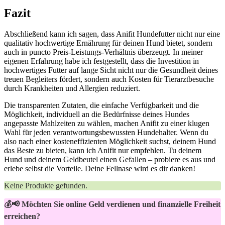
Fazit
Abschließend kann ich sagen, dass Anifit Hundefutter nicht nur eine
qualitativ hochwertige Ernährung für deinen Hund bietet,‍ sondern
⁢auch in puncto Preis-Leistungs-Verhältnis überzeugt. In‍ meiner
⁢eigenen Erfahrung habe ich festgestellt, dass die Investition ​in
‌hochwertiges Futter auf‌ lange Sicht nicht nur die Gesundheit deines
treuen Begleiters fördert, ‌sondern auch Kosten ⁢für Tierarztbesuche
durch Krankheiten ​und Allergien⁢ reduziert.
Die transparenten Zutaten, die einfache Verfügbarkeit und⁤ die
Möglichkeit, individuell an ⁣die Bedürfnisse ‌deines Hundes
angepasste Mahlzeiten zu wählen,⁤ machen Anifit zu einer ⁤klugen
Wahl für jeden verantwortungsbewussten Hundehalter. Wenn du‌
also nach ⁤einer kosteneffizienten Möglichkeit suchst, deinem⁤ Hund
das ⁣Beste zu bieten, kann ich Anifit‍ nur empfehlen. Tu deinem
Hund und⁢ deinem Geldbeutel einen Gefallen – probiere es aus und
erlebe ​selbst die Vorteile. Deine Fellnase ‌wird es ⁣dir ⁤danken!
Keine Produkte gefunden.
💰📢 Möchten Sie online Geld verdienen und finanzielle Freiheit
erreichen?