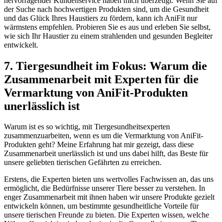
hervorragender Kundenservice haben mich überzeugt. Wenn Sie ​auf⁣
der⁢ Suche nach hochwertigen Produkten sind, um die Gesundheit
und⁤ das Glück Ihres Haustiers zu fördern, ‌kann ich​ AniFit nur
wärmstens empfehlen. ‍Probieren⁢ Sie es aus und⁢ erleben Sie selbst,
wie sich Ihr Haustier zu einem ⁣strahlenden und gesunden Begleiter
⁢entwickelt.
7. Tiergesundheit im Fokus: Warum die
Zusammenarbeit mit Experten für die
Vermarktung von AniFit-Produkten
unerlässlich ist
Warum ist es so wichtig, ‌mit Tiergesundheitsexperten
zusammenzuarbeiten, wenn es um die Vermarktung von AniFit-
Produkten geht? Meine Erfahrung hat mir gezeigt, dass diese
Zusammenarbeit unerlässlich ist und uns dabei hilft, das Beste für
unsere geliebten ‌tierischen Gefährten zu erreichen.
Erstens, die Experten ⁢bieten uns ⁢wertvolles‌ Fachwissen⁤ an, das​ uns
ermöglicht, die Bedürfnisse unserer Tiere besser⁤ zu ⁤verstehen. In
enger Zusammenarbeit ‍mit ihnen haben wir unsere Produkte gezielt
entwickeln ​können, um bestimmte gesundheitliche Vorteile für
⁤unsere tierischen Freunde zu bieten.⁣ Die Experten wissen,‍ welche