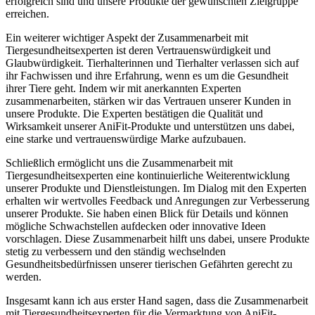
erfolgreich sind und ‌unsere Produkte der gewünschten Zielgruppe
erreichen.
Ein weiterer wichtiger Aspekt der‍ Zusammenarbeit mit
Tiergesundheitsexperten ist deren Vertrauenswürdigkeit und
Glaubwürdigkeit. Tierhalterinnen und Tierhalter verlassen sich auf
ihr Fachwissen und ​ihre Erfahrung, wenn es um ⁣die Gesundheit
ihrer Tiere geht. Indem wir mit anerkannten Experten
zusammenarbeiten, stärken wir das Vertrauen unserer Kunden in
unsere Produkte. Die⁢ Experten bestätigen die Qualität und
Wirksamkeit unserer AniFit-Produkte und unterstützen uns dabei,
eine starke⁣ und vertrauenswürdige Marke aufzubauen.
Schließlich ermöglicht uns die Zusammenarbeit mit
Tiergesundheitsexperten eine kontinuierliche Weiterentwicklung
unserer Produkte und ⁤Dienstleistungen. ‌Im Dialog mit den⁤ Experten
erhalten wir wertvolles ⁣Feedback und Anregungen zur Verbesserung
unserer Produkte. Sie haben einen Blick für Details und können
mögliche Schwachstellen aufdecken oder innovative Ideen
vorschlagen. ​Diese Zusammenarbeit hilft uns dabei, unsere Produkte
stetig zu⁢ verbessern und den ständig wechselnden
Gesundheitsbedürfnissen unserer tierischen Gefährten gerecht zu
‍werden.
Insgesamt kann ich aus erster Hand sagen, dass die Zusammenarbeit
mit​ Tiergesundheitsexperten‍ für die Vermarktung von‌ AniFit-