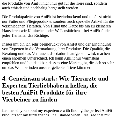
die Produkte von AniFit nicht nur gut für ⁣die Tiere sind, sondern‌
auch⁣ ethisch und nachhaltig hergestellt werden.
Die Produktpalette von AniFit ist beeindruckend und umfasst ⁣nicht
nur Futter‍ und Pflegeprodukte, sondern auch spezielle Artikel für die
verschiedenen Tierarten. Von Hund und Katze bis hin zu kleineren
Haustieren wie Kaninchen oder Wellensittichen​ – bei AniFit findet
jeder Tierhalter das Richtige.
Insgesamt bin ich sehr beeindruckt von AniFit und der Einbindung
von Experten in die Vermarktung ihrer Produkte. Die ⁢Qualität,​ die
Beratung und das Vertrauen,⁣ das ‍dadurch aufgebaut wird, ​machen
einen enormen Unterschied. Ich kann AniFit nur wärmstens
empfehlen und bin dankbar, dass es eine Marke gibt, die sich⁤ so⁢ sehr
um das​ Wohlbefinden unserer geliebten Tiere kümmert.
4. Gemeinsam stark: Wie Tierärzte und
Experten Tierliebhabern helfen, die
besten AniFit-Produkte für ihre
Vierbeiner⁤ zu finden
Let⁣ me tell you about my experience with finding the perfect AniFit
products for my ⁤furry friends. It all‍ started ⁣when I realized that my