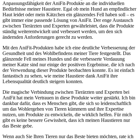
Anpassungsfähigkeit der AniFit-Produkte an die⁤ individuellen⁣
Bedürfnisse meiner Haustiere. Egal ob mein Hund ‍an empfindlicher
Haut leidet oder ​mein Kätzchen ein glänzendes Fell haben soll – es
gibt immer eine passende⁣ Lösung von AniFit. Der enge Austausch
zwischen Tierärzten und Experten gewährleistet, dass die Produkte
ständig weiterentwickelt und verbessert werden, um den‌ sich
ändernden Anforderungen gerecht zu⁤ werden.
Mit​ den‍ AniFit-Produkten habe ich⁣ eine ‌deutliche Verbesserung der
Gesundheit und des Wohlbefindens meiner Tiere ‌festgestellt. Das
glänzende Fell meines Hundes und die verbesserte Verdauung
meiner Katze sind nur einige‍ der positiven ⁣Ergebnisse, die ich nach
der Verwendung ⁢dieser Produkte beobachten konnte. Es ist einfach
fantastisch zu sehen, wie meine Haustiere dank AniFit ihre
Lebensqualität ⁤deutlich steigern⁤ konnten.
Die magische Verbindung zwischen Tierärzten und‍ Experten bei
AniFit hat mein Vertrauen in diese Produkte weiter gestärkt. Ich ‍bin
dankbar dafür, dass es Menschen gibt, die sich so leidenschaftlich
um das Wohlergehen von Tieren kümmern und ihre ‌Expertise
nutzen, um ⁤Produkte zu‍ entwickeln, ⁢die wirklich ⁣helfen. Für⁣ mich
gibt ‍es keine bessere Gewissheit, dass ich ⁤meinen Haustieren nur
das Beste gebe.
Wenn ‌auch Sie ⁢Ihren Tieren nur das Beste bieten möchten, rate ich