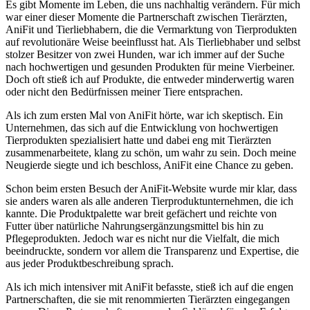
Es gibt Momente im Leben, die uns nachhaltig verändern. Für⁣ mich
war einer dieser Momente die Partnerschaft zwischen Tierärzten,
AniFit und Tierliebhabern, ‌die die Vermarktung von Tierprodukten‌
auf revolutionäre Weise beeinflusst hat. ​Als Tierliebhaber und selbst
stolzer Besitzer von zwei Hunden, ‍war ich immer auf der ‌Suche
nach hochwertigen ⁢und gesunden Produkten für meine⁢ Vierbeiner.
Doch oft stieß ich auf Produkte,⁣ die entweder minderwertig waren
oder nicht ​den Bedürfnissen meiner ​Tiere entsprachen.
Als ich⁣ zum ersten Mal von AniFit hörte,‍ war ich skeptisch. Ein
Unternehmen, das sich auf die Entwicklung von⁣ hochwertigen‌
Tierprodukten spezialisiert hatte und dabei eng mit Tierärzten
zusammenarbeitete, klang zu schön, um wahr zu sein. Doch meine
Neugierde siegte und ​ich beschloss, ⁤AniFit eine Chance zu geben.
Schon beim ersten Besuch der AniFit-Website wurde mir klar, dass
sie anders waren als alle anderen Tierproduktunternehmen, die ich
kannte. Die Produktpalette war breit gefächert und reichte‌ von
Futter über natürliche​ Nahrungsergänzungsmittel bis hin zu
Pflegeprodukten. Jedoch ‌war es ⁣nicht nur die Vielfalt, die mich⁤
beeindruckte, sondern vor ⁢allem die ​Transparenz und Expertise, die
aus jeder Produktbeschreibung ‍sprach.
Als ich mich intensiver mit AniFit befasste, stieß ich auf die engen
⁣Partnerschaften, die sie mit renommierten Tierärzten eingegangen