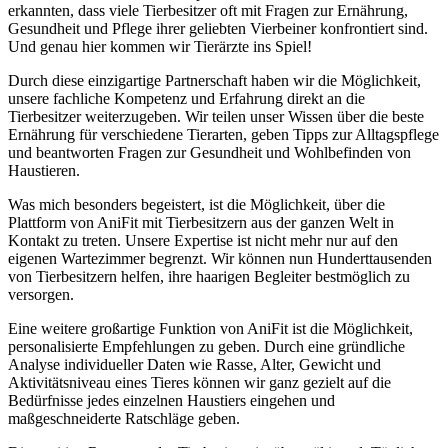
erkannten, dass viele ⁢Tierbesitzer oft mit Fragen zur Ernährung,
Gesundheit​ und Pflege ihrer​ geliebten⁢ Vierbeiner konfrontiert sind.
Und genau hier kommen wir Tierärzte ins Spiel!
Durch diese einzigartige Partnerschaft haben wir die Möglichkeit,⁢
unsere fachliche Kompetenz und Erfahrung‍ direkt an die
⁣Tierbesitzer weiterzugeben. Wir teilen unser ⁢Wissen über die beste
Ernährung für verschiedene Tierarten, geben Tipps zur Alltagspflege
und‌ beantworten Fragen​ zur Gesundheit und Wohlbefinden von
Haustieren.
Was mich besonders begeistert, ist die Möglichkeit,‍ über die
Plattform von AniFit mit Tierbesitzern aus der ​ganzen Welt in
Kontakt zu treten. Unsere Expertise‍ ist ⁤nicht mehr nur auf den
⁢eigenen Wartezimmer begrenzt. Wir können nun⁢ Hunderttausenden
von Tierbesitzern helfen, ihre haarigen Begleiter bestmöglich zu
versorgen.
Eine weitere großartige Funktion von AniFit ist die Möglichkeit,
personalisierte ‍Empfehlungen zu geben. Durch eine gründliche
Analyse individueller Daten wie Rasse, Alter, Gewicht und
Aktivitätsniveau‌ eines ‍Tieres können​ wir ganz gezielt ‍auf die
⁢Bedürfnisse jedes einzelnen Haustiers eingehen und
maßgeschneiderte Ratschläge geben.