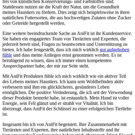
frei von künstlichen ⁤Konservierungs- und Farbstoffen sind.
Stattdessen nutzen sie‍ die Kraft der Natur, um die Gesundheit
meines⁣ Haustiers zu fördern. Dies zeigt​ sich beispielsweise in ihren‌
natürlichen Futtersorten, die aus hochwertigen⁢ Zutaten ohne Zucker⁢
oder ⁤Getreide ‌hergestellt werden.
Eine weitere beeindruckende Sache an AniFit ist ihr Kundenservice.
Sie haben ein engagiertes Team von Tierärzten und Experten, die
jederzeit bereit sind, Fragen zu beantworten und Unterstützung zu
bieten. Ich habe festgestellt, dass ich mich wirklich
gut aufgehoben
fühle
‍und​ dass meine Anliegen ernst ‍genommen werden.‍ Es ist
beruhigend zu wissen, dass ich immer einen kompetenten
Ansprechpartner habe, der mir zur Seite steht.
Mit AniFit Produkten fühle ich mich wirklich⁣ wie ein aktiver Teil
des Lebens meines Haustiers. Ich kann sein Wohlbefinden⁤ aktiv
verbessern und ihm​ ein⁤ glücklicheres, gesünderes Leben
ermöglichen. Die positive Veränderung, die ich seit der Verwendung
dieser Produkte bemerkt habe, ist erstaunlich. Mein Hund ist voller
Energie, sein Fell glänzt und er strahlt vor Vitalität. Ich bin
überzeugt, dass AniFit der Schlüssel zu einer erfolgreichen Tierliebe
ist.
Insgesamt bin ich von AniFit begeistert. ​Ihre Zusammenarbeit mit
Tierärzten und Experten, ihre natürlichen Inhaltsstoffe und ihr