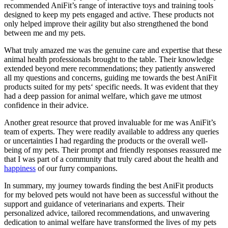
recommended​ AniFit’s range of interactive‍ toys and training tools
designed to keep my pets engaged and active. These products not
⁣only helped improve their agility but also strengthened ⁤the bond
between me ⁢and my pets.
What truly amazed me was⁢ the genuine care⁣ and expertise that these
⁢animal health professionals⁤ brought⁢ to the table. Their knowledge
extended beyond mere recommendations; they patiently answered
all ​my questions and concerns, guiding me towards the​ best AniFit
products suited for my pets‘ specific needs. It​ was evident that they
had a deep⁤ passion for animal welfare, which ⁢gave me utmost
confidence in‍ their advice.
Another great resource that proved invaluable ⁣for me was AniFit’s
team of experts.⁢ They were readily available to address any queries
or uncertainties ‍I‌ had regarding ⁢the products or the overall well-
being of my⁢ pets. Their prompt and friendly responses reassured‌ me
that I was part of ​a ⁢community that truly cared about the health and
happiness
of our furry companions.
In summary,‌ my journey towards finding the best ⁣AniFit products
for my beloved pets⁢ would not have been as successful without the
support and guidance of veterinarians and experts. Their
personalized advice, tailored ⁤recommendations, and unwavering
dedication to animal‍ welfare have transformed the lives of my pets