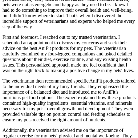
pets were not as energetic and happy as they used to be. I ⁣knew I ​
had to do something to ⁣improve their overall health and well-being,
but I didn’t know where to start. That’s when I discovered the
incredible⁢ support of veterinarians and experts who helped me every
step of the⁤ way.
First⁤ and foremost, I reached out to my trusted veterinarian. I‍
scheduled ⁢an appointment to discuss my concerns and seek their
⁤advice on‌ the best AniFit products for my pets. The ⁢veterinarian
carefully examined my four-legged‍ companions and ​asked detailed
questions about their diet, exercise routine, and any existing health
issues. This ‍personalized approach made⁣ me feel ⁣confident that​ I‌
was on the right track to making a positive change in my pets‘ lives.
The veterinarian then recommended specific AniFit products tailored
to the individual ⁢needs of my furry friends.⁢ They ‍emphasized the
importance of a balanced diet and introduced me to AniFit’s
nutritious pet food options. The expert ⁣explained how these products
contained high-quality ‍ingredients, essential vitamins, and⁢ minerals
necessary for my pets‘ overall growth and development. They even
provided​ valuable tips on portion control and feeding schedules ‍to
ensure my pets received the right amount of nutrients.
Additionally, the veterinarian advised me on the importance of
regular exercise for my pets‘ physical and mental well-being.‌ They