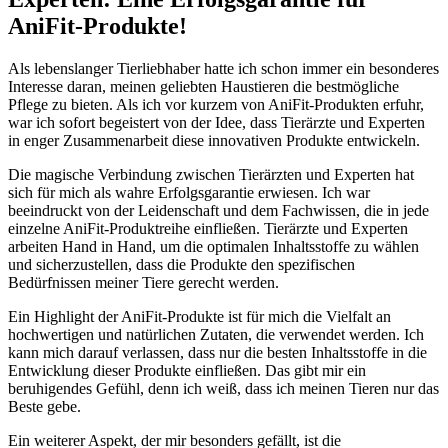
AniFit-Produkte!
Als lebenslanger Tierliebhaber ​hatte ich schon immer ein besonderes
Interesse daran, meinen geliebten ​Haustieren die ‌bestmögliche
Pflege zu bieten. Als‍ ich vor kurzem‌ von AniFit-Produkten erfuhr,
war ich sofort begeistert ​von der Idee, dass Tierärzte und Experten
in enger Zusammenarbeit diese innovativen Produkte entwickeln.
Die magische Verbindung zwischen Tierärzten und Experten hat
sich für mich als wahre Erfolgsgarantie erwiesen. Ich‌ war
beeindruckt von der Leidenschaft und dem Fachwissen, die in ⁣jede
einzelne‍ AniFit-Produktreihe einfließen. Tierärzte und Experten
arbeiten Hand in Hand, um die optimalen Inhaltsstoffe ‍zu wählen
und sicherzustellen, dass die Produkte den spezifischen
Bedürfnissen meiner Tiere gerecht werden.
Ein Highlight der AniFit-Produkte ist für mich ‍die Vielfalt an
hochwertigen und natürlichen Zutaten, die verwendet werden. Ich
kann mich darauf verlassen, dass nur die⁢ besten ⁣Inhaltsstoffe in die
⁣Entwicklung dieser ‍Produkte einfließen. Das gibt ​mir ein
beruhigendes Gefühl, denn ich weiß, dass ich meinen Tieren nur das
Beste gebe.
Ein weiterer Aspekt, ‌der ‍mir besonders gefällt, ist die