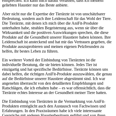
entsprechen. Ich kann mich ​darauf verlassen, dass ich meinem
geliebten Haustier nur das Beste anbiete.
Aber nicht nur die Expertise der Tierärzte ist von unschätzbarer
Bedeutung, sondern auch ihre Leidenschaft für das Wohl ‍der Tiere.
Die Tierärzte,⁣ mit denen ich⁤ mich über‌ die AniFit-Produkte
unterhalten habe, strahlen Begeisterung aus, wenn sie über die
Wirksamkeit und die positiven Auswirkungen sprechen, ​die diese
Produkte auf die Gesundheit‌ unserer Haustiere haben können. Ihre
Leidenschaft ist ansteckend und hat mir das Vertrauen gegeben, die
Produkte⁢ auszuprobieren und meinen eigenen Pelzfreunden zu ​
helfen, ihr bestes Leben ⁣zu ​führen.
Ein‌ weiterer Vorteil der Einbindung von Tierärzten ist die⁣
individuelle Beratung,‍ die sie⁤ bieten können. Jedes Tier ist
einzigartig und hat spezifische Bedürfnisse. Tierärzte können uns
dabei helfen, die richtigen AniFit-Produkte auszuwählen, die genau
auf ⁢die Bedürfnisse unserer Haustiere abgestimmt sind. Ich war
angenehm überrascht von den detaillierten Empfehlungen und
Ratschlägen, die ich erhalten habe – es war offensichtlich, dass die
Tierärzte echtes Interesse an der Gesundheit ‍meiner Tiere hatten.
Die Einbindung von Tierärzten in die Vermarktung von AniFit-
Produkten ermöglicht auch den Austausch von ⁣Fachwissen und
Erfahrungen. In⁣ den Praxisräumen ​habe ich viele interessante
Gespräche⁢ mit anderen Haustierbesitzern geführt und von ‍ihren