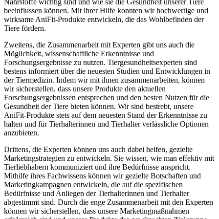
Nährstoffe wichtig sind und wie sie die Gesundheit unserer⁢ Tiere ​
beeinflussen können. Mit​ ihrer⁤ Hilfe konnten wir⁤ hochwertige und
wirksame AniFit-Produkte ⁤entwickeln, die das ⁣Wohlbefinden der
⁢Tiere fördern.
Zweitens, die Zusammenarbeit mit Experten gibt uns ‍auch die
Möglichkeit, wissenschaftliche Erkenntnisse und
Forschungsergebnisse ​zu nutzen. Tiergesundheitsexperten sind
bestens informiert ​über die neuesten Studien und Entwicklungen in
der ‍Tiermedizin.⁤ Indem wir mit ihnen zusammenarbeiten, können
wir sicherstellen, dass unsere Produkte den aktuellen
Forschungsergebnissen entsprechen und den besten Nutzen für die
Gesundheit der Tiere bieten können. Wir sind bestrebt, unsere
AniFit-Produkte stets auf dem neuesten Stand der Erkenntnisse zu
halten und für‌ Tierhalterinnen und Tierhalter ​verlässliche Optionen
anzubieten.
Drittens, die⁣ Experten können uns auch dabei helfen, gezielte
Marketingstrategien‍ zu entwickeln. Sie ​wissen, wie man effektiv mit
​Tierliebhabern kommuniziert und ihre Bedürfnisse ⁢anspricht.
Mithilfe ihres⁤ Fachwissens können wir ⁢gezielte Botschaften und‌
Marketingkampagnen ⁢entwickeln, die auf die spezifischen
Bedürfnisse und Anliegen der⁢ Tierhalterinnen und Tierhalter
abgestimmt sind. Durch die enge Zusammenarbeit mit den Experten
können ‌wir sicherstellen, dass unsere Marketingmaßnahmen