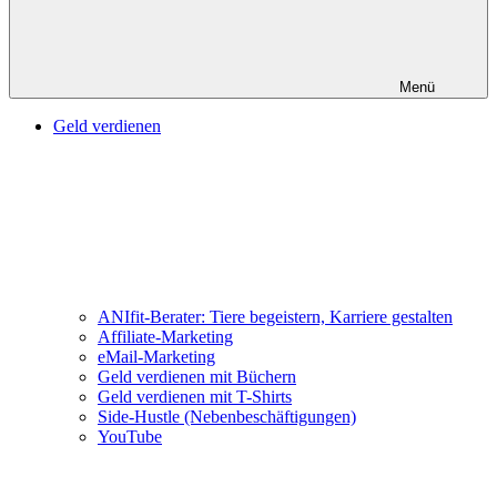
Menü
Geld verdienen
ANIfit-Berater: Tiere begeistern, Karriere gestalten
Affiliate-Marketing
eMail-Marketing
Geld verdienen mit Büchern
Geld verdienen mit T-Shirts
Side-Hustle (Nebenbeschäftigungen)
YouTube