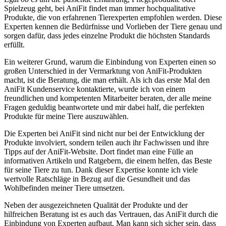
Spielzeug geht, bei‌ AniFit ‍findet​ man immer hochqualitative
Produkte, die von erfahrenen Tierexperten empfohlen werden. Diese
Experten kennen die Bedürfnisse und Vorlieben ⁣der Tiere genau und
sorgen dafür, dass jedes einzelne Produkt die höchsten Standards
erfüllt.
Ein⁣ weiterer Grund, warum die Einbindung von Experten einen so
großen Unterschied in der Vermarktung von⁣ AniFit-Produkten
macht, ist die Beratung, die man erhält. Als ich das erste Mal den
AniFit Kundenservice kontaktierte, wurde ich von ⁢einem
freundlichen und kompetenten Mitarbeiter beraten, der alle meine
Fragen‌ geduldig‍ beantwortete und ⁢mir dabei half, die ⁤perfekten
Produkte für meine Tiere auszuwählen.
Die Experten bei AniFit sind nicht nur bei der⁣ Entwicklung der
Produkte involviert, sondern teilen auch ​ihr Fachwissen‍ und ihre
Tipps auf der AniFit-Website. Dort findet man ⁢eine Fülle an
informativen Artikeln‍ und Ratgebern,​ die einem helfen, ⁢das Beste
für seine Tiere‍ zu tun.⁤ Dank dieser⁤ Expertise konnte ich viele
wertvolle Ratschläge in Bezug auf die Gesundheit und das
Wohlbefinden‍ meiner Tiere umsetzen.
Neben der ausgezeichneten Qualität⁢ der Produkte und‌ der
hilfreichen Beratung ist es auch ‌das Vertrauen, das AniFit durch die⁤
Einbindung von Experten aufbaut. Man kann sich⁢ sicher sein, dass