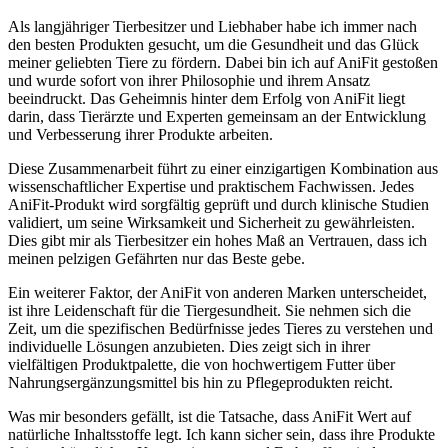
Als⁣ langjähriger Tierbesitzer und Liebhaber habe ich‍ immer nach
den​ besten Produkten gesucht, ‌um die Gesundheit und das Glück
meiner⁣ geliebten Tiere ⁢zu fördern. ⁣Dabei bin ich auf AniFit gestoßen
und wurde sofort von ihrer Philosophie und ihrem Ansatz
beeindruckt. Das Geheimnis hinter ⁤dem Erfolg von AniFit liegt
darin, dass ⁢Tierärzte ​und Experten gemeinsam an der Entwicklung
und Verbesserung ihrer Produkte arbeiten.
Diese Zusammenarbeit führt zu einer einzigartigen Kombination aus
wissenschaftlicher Expertise und praktischem Fachwissen. Jedes
AniFit-Produkt wird sorgfältig geprüft und durch klinische Studien
validiert, um seine Wirksamkeit und Sicherheit zu gewährleisten.
Dies gibt⁤ mir als Tierbesitzer⁤ ein hohes‌ Maß an Vertrauen, dass ich
meinen pelzigen Gefährten nur das ⁢Beste gebe.
Ein weiterer ‌Faktor, der AniFit von anderen Marken unterscheidet,
ist ihre Leidenschaft für ⁣die ⁤Tiergesundheit. Sie ‍nehmen sich die
‌Zeit, um die spezifischen Bedürfnisse jedes Tieres zu verstehen und
individuelle Lösungen anzubieten.⁣ Dies⁤ zeigt sich in ihrer
vielfältigen Produktpalette, die von hochwertigem Futter über
Nahrungsergänzungsmittel bis hin zu Pflegeprodukten reicht.
Was mir ⁣besonders gefällt, ist die Tatsache, dass AniFit Wert auf
natürliche Inhaltsstoffe legt.⁣ Ich⁤ kann sicher sein, dass ihre Produkte