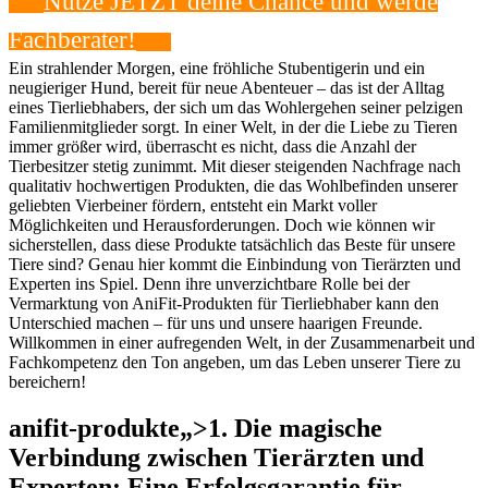
Nutze JETZT deine Chance und ​werde
Fachberater!
Ein strahlender ⁣Morgen, eine fröhliche Stubentigerin und ein
neugieriger Hund, bereit für neue Abenteuer – das ist‌ der Alltag
eines Tierliebhabers, der sich um das Wohlergehen⁤ seiner pelzigen
Familienmitglieder sorgt. In einer Welt, in der die Liebe zu Tieren
immer größer wird, überrascht es nicht, dass die Anzahl der
Tierbesitzer⁢ stetig zunimmt.‍ Mit dieser steigenden Nachfrage nach
qualitativ hochwertigen Produkten, die das Wohlbefinden unserer
geliebten Vierbeiner fördern, entsteht‍ ein Markt voller
Möglichkeiten⁢ und Herausforderungen. Doch wie können wir
sicherstellen, dass⁤ diese Produkte tatsächlich das Beste für unsere
Tiere sind? Genau hier kommt die Einbindung von ‍Tierärzten und
Experten ins Spiel. Denn ihre unverzichtbare Rolle bei der
Vermarktung von AniFit-Produkten für Tierliebhaber kann den⁢
Unterschied ‍machen – für ​uns und unsere haarigen Freunde.
Willkommen in einer aufregenden Welt,⁣ in der⁣ Zusammenarbeit und
‍Fachkompetenz den Ton angeben, um das Leben ‍unserer Tiere zu
bereichern!
anifit-produkte„>1. Die magische
Verbindung zwischen Tierärzten und
Experten: Eine Erfolgsgarantie für