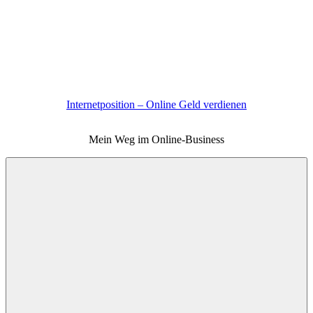
Zum
Inhalt
springen
Internetposition – Online Geld verdienen
Mein Weg im Online-Business