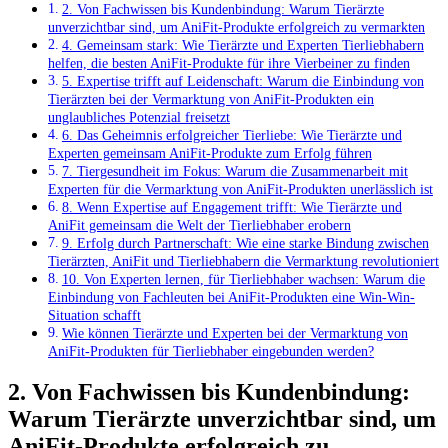
2. Von Fachwissen bis Kundenbindung: Warum Tierärzte
unverzichtbar sind, um AniFit-Produkte erfolgreich zu vermarkten
4. Gemeinsam stark: Wie Tierärzte und Experten Tierliebhabern
helfen, die besten AniFit-Produkte für ihre Vierbeiner⁤ zu finden
5. Expertise ⁤trifft auf Leidenschaft: Warum die Einbindung von
Tierärzten bei der Vermarktung von AniFit-Produkten ein
unglaubliches Potenzial freisetzt
6. Das Geheimnis erfolgreicher ​Tierliebe: ⁤Wie Tierärzte und
Experten gemeinsam AniFit-Produkte zum Erfolg ⁣führen
7. Tiergesundheit im Fokus: Warum die Zusammenarbeit mit
Experten für die Vermarktung von AniFit-Produkten unerlässlich ist
8. Wenn Expertise auf Engagement trifft: Wie Tierärzte und⁣
AniFit ⁤gemeinsam die Welt ‍der Tierliebhaber erobern
9. Erfolg durch Partnerschaft: Wie ⁤eine starke Bindung zwischen⁣
Tierärzten, AniFit und Tierliebhabern die Vermarktung‌ revolutioniert
10. Von​ Experten lernen, für​ Tierliebhaber wachsen: Warum die
Einbindung von ⁣Fachleuten bei AniFit-Produkten eine ⁣Win-Win-
Situation schafft
Wie können Tierärzte und Experten bei ‍der Vermarktung von
AniFit-Produkten ​für Tierliebhaber⁤ eingebunden ‍werden?
2. Von Fachwissen bis Kundenbindung:
Warum Tierärzte unverzichtbar sind, um
AniFit-Produkte erfolgreich zu