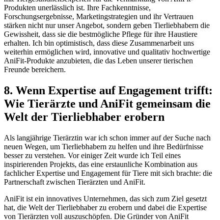
Produkten unerlässlich ist. Ihre Fachkenntnisse,
‍Forschungsergebnisse, Marketingstrategien und ihr Vertrauen
stärken nicht ⁢nur unser⁤ Angebot, sondern geben Tierliebhabern die
Gewissheit, dass sie ⁣die bestmögliche Pflege für ihre ⁣Haustiere
erhalten. ‍Ich ⁤bin ​optimistisch, ​dass diese Zusammenarbeit uns
weiterhin ermöglichen wird, innovative und qualitativ hochwertige
AniFit-Produkte anzubieten, die das Leben unserer tierischen
Freunde bereichern.
8. Wenn Expertise auf Engagement trifft:
Wie Tierärzte und⁣ AniFit ⁤gemeinsam die
Welt ‍der Tierliebhaber erobern
Als langjährige Tierärztin war ich schon ‍immer auf der⁤ Suche ⁤nach
neuen Wegen, um Tierliebhabern zu helfen und ihre Bedürfnisse
besser zu verstehen.⁤ Vor ​einiger ​Zeit wurde ich Teil eines
inspirierenden Projekts, das eine erstaunliche Kombination aus
fachlicher Expertise und Engagement für Tiere mit sich brachte: die
Partnerschaft zwischen Tierärzten und‍ AniFit.
AniFit ist ein innovatives Unternehmen, das sich zum Ziel gesetzt⁣
hat, die Welt der Tierliebhaber zu erobern⁣ und dabei die Expertise
von ⁤Tierärzten voll auszuschöpfen. Die Gründer von AniFit