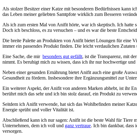
Als stolzer Besitzer einer Katze ⁤mit ⁢besonderen ⁢Bedürfnissen ⁤kann i
das Leben meiner geliebten Samtpfote wirklich zum Besseren verände
Als ⁣ich zum ersten Mal ⁤von Anifit hörte, war⁢ ich skeptisch.‍ Ich hatt
Doch‍ ich beschloss, es zu versuchen – und es ⁤war die beste ⁢Entsche
Die breite Palette an Produkten von Anifit‌ bietet Lösungen für ein
immer ein ⁢passendes Produkt finden. Die leicht verdaulichen Zutaten
Eine ⁤Sache, die mir ‍
besonders gut‌ gefällt
, ist die Transparenz, mit ⁣de
nimmt. Es ‍beruhigt mich ⁢zu wissen, dass ich ihr nur hochwertige und n
Neben einer ⁤gesunden Ernährung bietet Anifit auch eine große Auswah
Gesundheit ‌zu ⁢fördern. Insbesondere‍ ihre Ergänzungsmittel zur Un
Ein weiterer Aspekt, der Anifit von anderen Marken abhebt, ⁢ist⁢ ihr En
berührt mich das sehr und ich​ bin stolz darauf, ⁣ein ⁣Produkt zu verwen
Seitdem ich⁢ Anifit verwende,⁤ hat sich ⁣das Wohlbefinden meiner ⁤Katze d
Energie​ sprüht und voller Vitalität‍ ist.
Abschließend ⁢kann ‍ich nur sagen: Anifit ist ⁣die beste Wahl ‌für ⁢Ti
Unternehmen, dem ich voll und⁤
ganz vertraue
. Ich bin ⁣dankbar, ‌da
versorgen.