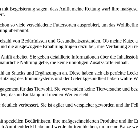
ch mit Begeisterung sagen,‍ dass⁢ Anifit meine Rettung war! Ihre maßgesch
rt.
e schon ⁣so viele​ verschiedene Futtersorten ausprobiert, um das ‍Wohlbefi
idung überhaupt!
e Vielzahl von Bedürfnissen und Gesundheitszuständen. Ob meine Katze 
 und ‍die ausgewogene Ernährung trugen dazu bei,⁣ ihre Verdauung zu re
r Anifit arbeitet. Sie geben detaillierte Informationen über die Inhaltssto
atürliche ‍Nahrung gebe, ‌die​ keine unnötigen Zusatzstoffe enthält.
l an Snacks ⁣und Ergänzungen an. Diese haben sich als perfekte Lecker
terstützung des ‍Immunsystems ​und der Gelenkgesundheit haben wahre W
gagement für⁤ das Tierwohl. Sie verwenden⁣ keine ⁣Tierversuche und⁤ bezie
den, ‍das‌ im Einklang mit meinen Werten ⁤steht.
eutlich verbessert. Sie⁣ ist agiler und ‌verspielter geworden und ihr Fell
ere mit speziellen Bedürfnissen. ⁤Ihre maßgeschneiderten Produkte und i
ss ich Anifit entdeckt habe und werde ihr treu bleiben, um meine Katze 