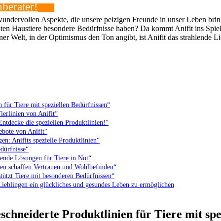
berater!
undervollen​ Aspekte,​ die unsere pelzigen Freunde in ⁢unser​ Leben bri
en Haustiere besondere Bedürfnisse haben?⁣ Da kommt Anifit ins Spiel – d
r Welt, in der Optimismus den Ton angibt, ist Anifit das strahlende⁢ Lich
 für Tiere ⁢mit speziellen Bedürfnissen“
ierlinien von​ Anifit“
Entdecke die speziellen Produktlinien!“
gebote von Anifit“
: ‍Anifits⁣ spezielle ⁣Produktlinien“
edürfnisse“
ende ‌Lösungen für Tiere in ​Not“
inien schaffen Vertrauen ​und Wohlbefinden“
tützt Tiere mit besonderen Bedürfnissen“
n Lieblingen ein glückliches und gesundes Leben ⁣zu ermöglichen
eschneiderte Produktlinien für Tiere ⁢mit sp