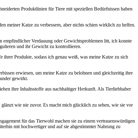
neiderten ⁢Produktlinien​ für Tiere mit​ speziellen Bedürfnissen haben
nden meiner Katze zu ⁣verbessern, aber nichts schien wirklich zu helfen.‌
an empfindlicher Verdauung oder Gewichtsproblemen litt, ich konnte
gulieren und ihr Gewicht zu kontrollieren.
ffe​ ihrer Produkte, sodass ich‌ genau weiß, was meine ‌Katze zu​ sich
bissen⁢ erwiesen, um meine Katze zu belohnen und gleichzeitig‌ ihre
under gewirkt.
hen ⁢ihre Inhaltsstoffe aus nachhaltiger Herkunft.‌ Als Tierliebhaber
 glänzt wie nie zuvor.⁢ Es ‌macht mich glücklich⁣ zu sehen, ⁤wie sie vor
hr Engagement für das Tierwohl machen​ sie zu⁣ einem vertrauenswürdigen
weiterhin mit hochwertiger und auf sie abgestimmter​ Nahrung zu