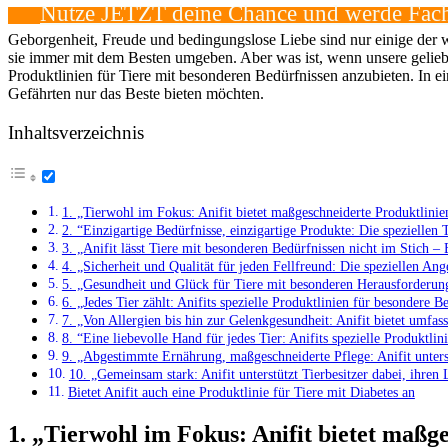
Nutze JETZT deine Chance und ‌werde Fach
Geborgenheit, Freude und bedingungslose Liebe sind ⁣nur einige der⁢ w
sie immer ⁤mit dem Besten umgeben.​ Aber was ist, ⁤wenn unsere geliebt
Produktlinien für Tiere mit besonderen Bedürfnissen anzubieten. In eine
Gefährten nur​ das ‌Beste ‍bieten möchten.
Inhaltsverzeichnis
1. „Tierwohl im⁢ Fokus: Anifit bietet maßgeschneiderte Produktlinien
2. ​“Einzigartige Bedürfnisse, einzigartige​ Produkte: Die speziellen T
3. „Anifit lässt Tiere mit besonderen Bedürfnissen nicht im Stich – 
4. „Sicherheit und Qualität für‍ jeden Fellfreund: Die speziellen An
5. „Gesundheit ⁢und Glück‌ für Tiere mit besonderen Herausforderungen
6. „Jedes Tier zählt: Anifits spezielle ⁤Produktlinien für‌ besondere B
7. „Von Allergien bis hin zur Gelenkgesundheit: Anifit bietet umfass
8. ​“Eine liebevolle Hand für jedes Tier: ⁢Anifits​ spezielle Produktl
9. „Abgestimmte Ernährung, ⁣maßgeschneiderte Pflege: Anifit unters
10. „Gemeinsam ​stark:‍ Anifit unterstützt Tierbesitzer dabei, ihre
Bietet Anifit auch eine‍ Produktlinie für Tiere mit Diabetes ‌an
1. „Tierwohl im⁢ Fokus: Anifit bietet maßg