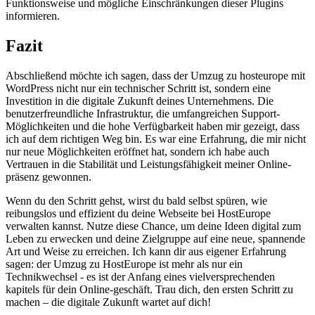
Funktionsweise und⁢ mögliche Einschränkungen dieser Plugins
informieren.
Fazit
Abschließend⁢ möchte ich sagen, dass⁤ der Umzug ⁣zu hosteurope ‌mit
WordPress nicht ‌nur ⁢ein technischer Schritt ist, sondern eine
Investition in die digitale‌ Zukunft deines Unternehmens. Die⁢
benutzerfreundliche Infrastruktur, die umfangreichen Support-
Möglichkeiten und die ⁣hohe ⁢Verfügbarkeit haben mir gezeigt, dass
‌ich auf‍ dem richtigen Weg​ bin. Es war eine‍ Erfahrung, die mir nicht
⁣nur ‌neue Möglichkeiten eröffnet ⁢hat, sondern ‍ich ‌habe auch
Vertrauen in ‌die Stabilität ‌und​ Leistungsfähigkeit meiner Online-
präsenz gewonnen.
Wenn du den ‍Schritt gehst, wirst du bald ⁣selbst spüren, ⁤wie
reibungslos und effizient du deine Webseite bei⁤ HostEurope⁢
verwalten ⁢kannst. Nutze diese Chance, um⁤ deine Ideen⁣ digital zum
⁢Leben zu erwecken und deine Zielgruppe auf eine neue, ⁢spannende⁤
Art und⁤ Weise zu⁣ erreichen. Ich⁣ kann dir ‍aus eigener Erfahrung
sagen: der Umzug zu HostEurope ist mehr ​als nur ‍ein
Technikwechsel ‌-⁢ es ist der Anfang eines vielversprechenden
kapitels für dein Online-geschäft. Trau​ dich, den ersten Schritt zu
machen – die digitale ​Zukunft wartet ‍auf ‌dich!