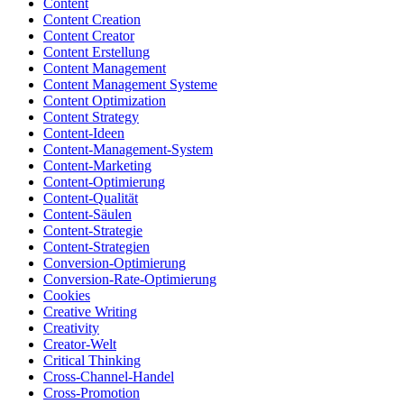
Content
Content Creation
Content Creator
Content Erstellung
Content Management
Content Management Systeme
Content Optimization
Content Strategy
Content-Ideen
Content-Management-System
Content-Marketing
Content-Optimierung
Content-Qualität
Content-Säulen
Content-Strategie
Content-Strategien
Conversion-Optimierung
Conversion-Rate-Optimierung
Cookies
Creative Writing
Creativity
Creator-Welt
Critical Thinking
Cross-Channel-Handel
Cross-Promotion