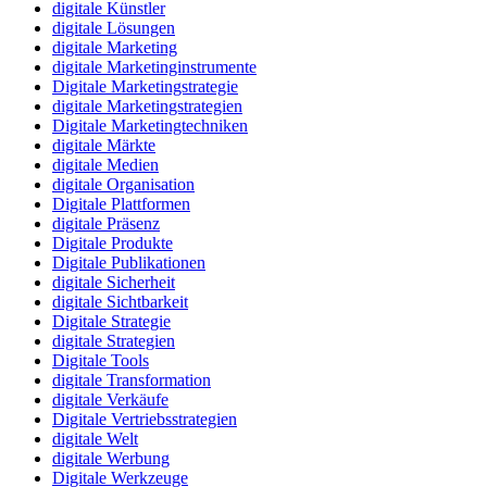
digitale Künstler
digitale Lösungen
digitale Marketing
digitale Marketinginstrumente
Digitale Marketingstrategie
digitale Marketingstrategien
Digitale Marketingtechniken
digitale Märkte
digitale Medien
digitale Organisation
Digitale Plattformen
digitale Präsenz
Digitale Produkte
Digitale Publikationen
digitale Sicherheit
digitale Sichtbarkeit
Digitale Strategie
digitale Strategien
Digitale Tools
digitale Transformation
digitale Verkäufe
Digitale Vertriebsstrategien
digitale Welt
digitale Werbung
Digitale Werkzeuge