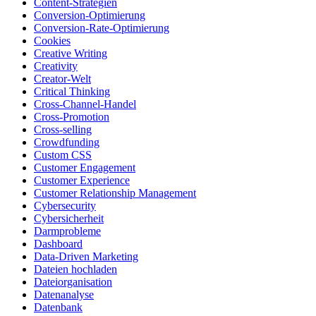
Content-Strategien
Conversion-Optimierung
Conversion-Rate-Optimierung
Cookies
Creative Writing
Creativity
Creator-Welt
Critical Thinking
Cross-Channel-Handel
Cross-Promotion
Cross-selling
Crowdfunding
Custom CSS
Customer Engagement
Customer Experience
Customer Relationship Management
Cybersecurity
Cybersicherheit
Darmprobleme
Dashboard
Data-Driven Marketing
Dateien hochladen
Dateiorganisation
Datenanalyse
Datenbank