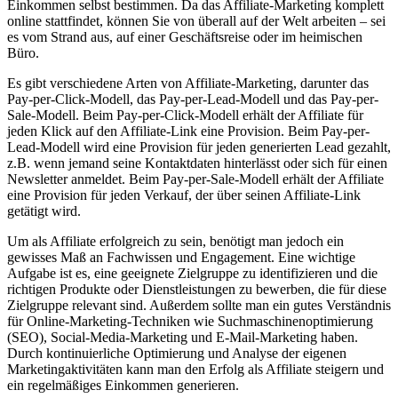
Einkommen selbst bestimmen. Da das‌ Affiliate-Marketing komplett
online stattfindet, können Sie von überall auf der Welt‌ arbeiten –​ sei
es vom⁤ Strand aus, auf einer Geschäftsreise oder im heimischen
Büro.
Es gibt verschiedene Arten von Affiliate-Marketing, darunter das
Pay-per-Click-Modell, das Pay-per-Lead-Modell und das Pay-per-
Sale-Modell. Beim Pay-per-Click-Modell ⁣erhält der Affiliate für
jeden Klick auf‌ den Affiliate-Link eine Provision. Beim Pay-per-
Lead-Modell wird eine Provision für jeden generierten Lead gezahlt,
z.B. wenn jemand seine Kontaktdaten ‌hinterlässt oder ‍sich für einen
Newsletter anmeldet. Beim Pay-per-Sale-Modell⁢ erhält der Affiliate
eine Provision für jeden Verkauf, der über seinen Affiliate-Link
getätigt wird.
Um als Affiliate erfolgreich zu sein, benötigt⁢ man jedoch ein
gewisses Maß an Fachwissen und Engagement. Eine wichtige
Aufgabe ist es, eine geeignete Zielgruppe zu identifizieren und die
richtigen Produkte oder Dienstleistungen zu bewerben, die für diese
Zielgruppe ‍relevant sind. Außerdem sollte man ein gutes Verständnis
für Online-Marketing-Techniken wie Suchmaschinenoptimierung​
(SEO), Social-Media-Marketing und E-Mail-Marketing haben.
Durch kontinuierliche Optimierung und ​Analyse der eigenen ​
Marketingaktivitäten kann man den Erfolg als Affiliate steigern und
ein regelmäßiges Einkommen generieren.