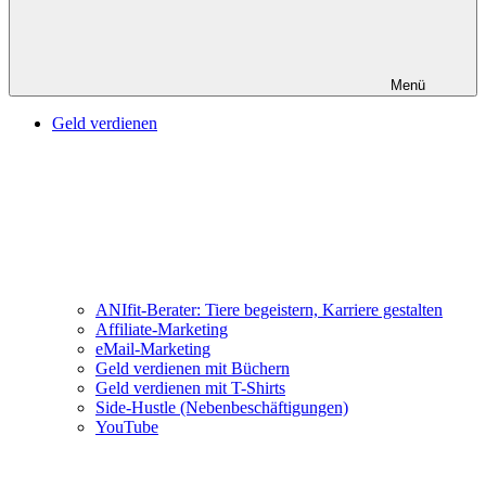
Menü
Geld verdienen
ANIfit-Berater: Tiere begeistern, Karriere gestalten
Affiliate-Marketing
eMail-Marketing
Geld verdienen mit Büchern
Geld verdienen mit T-Shirts
Side-Hustle (Nebenbeschäftigungen)
YouTube