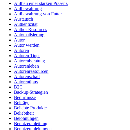
Aufbau einer starken Präsenz
Aufbewahrung
Aufbewahrung von Futter
Austausch
Authentizität
Author Resources
Automatisierung
Autor
Autor werden
Autoren
Autoren Tipps
Autorenberatung
Autorenleben
Autorenressourcen
Autorenschaft
Autorentipps
B2C
Backup-Strategien
Bedürfnisse
Beiträge
Beliebte Produkte
Beliebtheit
Belohnungen
Benutzeranleitung
Benutzeranleitungen