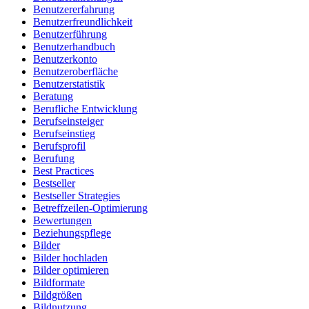
Benutzererfahrung
Benutzerfreundlichkeit
Benutzerführung
Benutzerhandbuch
Benutzerkonto
Benutzeroberfläche
Benutzerstatistik
Beratung
Berufliche Entwicklung
Berufseinsteiger
Berufseinstieg
Berufsprofil
Berufung
Best Practices
Bestseller
Bestseller Strategies
Betreffzeilen-Optimierung
Bewertungen
Beziehungspflege
Bilder
Bilder hochladen
Bilder optimieren
Bildformate
Bildgrößen
Bildnutzung