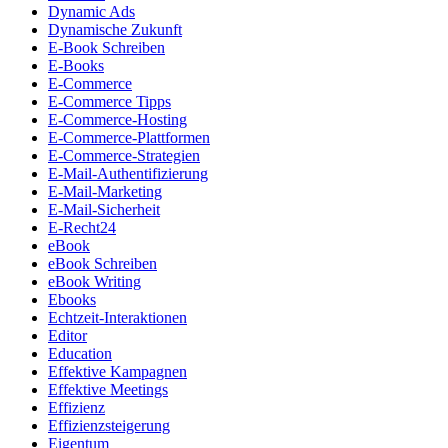
Dynamic Ads
Dynamische Zukunft
E-Book Schreiben
E-Books
E-Commerce
E-Commerce Tipps
E-Commerce-Hosting
E-Commerce-Plattformen
E-Commerce-Strategien
E-Mail-Authentifizierung
E-Mail-Marketing
E-Mail-Sicherheit
E-Recht24
eBook
eBook Schreiben
eBook Writing
Ebooks
Echtzeit-Interaktionen
Editor
Education
Effektive Kampagnen
Effektive Meetings
Effizienz
Effizienzsteigerung
Eigentum