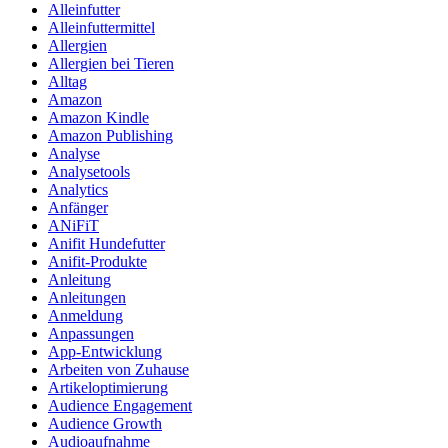
Alleinfutter
Alleinfuttermittel
Allergien
Allergien bei Tieren
Alltag
Amazon
Amazon Kindle
Amazon Publishing
Analyse
Analysetools
Analytics
Anfänger
ANiFiT
Anifit Hundefutter
Anifit-Produkte
Anleitung
Anleitungen
Anmeldung
Anpassungen
App-Entwicklung
Arbeiten von Zuhause
Artikeloptimierung
Audience Engagement
Audience Growth
Audioaufnahme