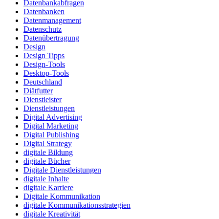
Datenbankabfragen
Datenbanken
Datenmanagement
Datenschutz
Datenübertragung
Design
Design Tipps
Design-Tools
Desktop-Tools
Deutschland
Diätfutter
Dienstleister
Dienstleistungen
Digital Advertising
Digital Marketing
Digital Publishing
Digital Strategy
digitale Bildung
digitale Bücher
Digitale Dienstleistungen
digitale Inhalte
digitale Karriere
Digitale Kommunikation
digitale Kommunikationsstrategien
digitale Kreativität