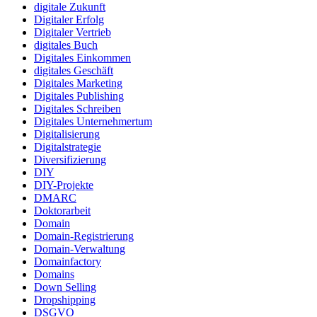
digitale Zukunft
Digitaler Erfolg
Digitaler Vertrieb
digitales Buch
Digitales Einkommen
digitales Geschäft
Digitales Marketing
Digitales Publishing
Digitales Schreiben
Digitales Unternehmertum
Digitalisierung
Digitalstrategie
Diversifizierung
DIY
DIY-Projekte
DMARC
Doktorarbeit
Domain
Domain-Registrierung
Domain-Verwaltung
Domainfactory
Domains
Down Selling
Dropshipping
DSGVO