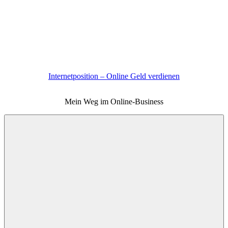
Zum
Inhalt
springen
Internetposition – Online Geld verdienen
Mein Weg im Online-Business