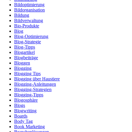
Bildoptimierung
Bildorganisation
Bildung
Bildverwaltung
Bio-Produkte
Blog
Blog-Optimierung
Blog-Strategie
Blog-Tipps
Blogartikel
Blogbeiträge
Bloggen
Blogging
Blogging Tips
Blogging über Haustiere
Blogging-Anleitungen
Blogging-Strategien
Blogging-Tipps
Blogosphäre
Blogs
Blogwriting
Boards
Body Tag
Book Marketing
Branchenlösungen