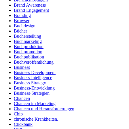
Brand Awareness
Brand Engagement
Branding
Browser
Buchdesign
Bücher
Bucherstellung
Buchmarketing
Buchproduktion
Buchpromotion
Buchpublikation
Buchveröffentlichung
Business
Business Development
Business Intelligence
Business Strategy
Business-Entwicklung
Business-Strategien
Chancen
Chancen im Marketing
Chancen und Herausforderungen
Chip
chronische Krankheiten.
Clickbank