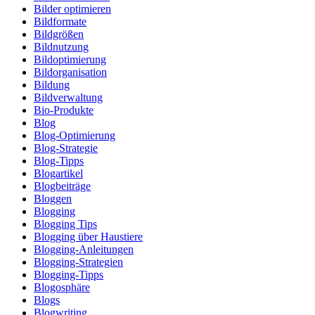
Bilder optimieren
Bildformate
Bildgrößen
Bildnutzung
Bildoptimierung
Bildorganisation
Bildung
Bildverwaltung
Bio-Produkte
Blog
Blog-Optimierung
Blog-Strategie
Blog-Tipps
Blogartikel
Blogbeiträge
Bloggen
Blogging
Blogging Tips
Blogging über Haustiere
Blogging-Anleitungen
Blogging-Strategien
Blogging-Tipps
Blogosphäre
Blogs
Blogwriting