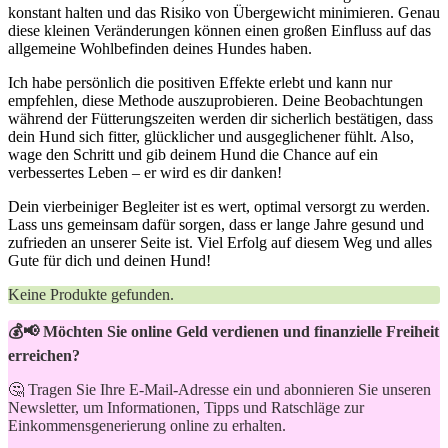
konstant ⁤halten und⁤ das ‌Risiko von Übergewicht minimieren. Genau
diese kleinen ‍Veränderungen können ⁤einen ⁤großen ⁤Einfluss auf das
allgemeine Wohlbefinden ​deines ‍Hundes haben.
Ich habe‌ persönlich die ⁤positiven‍ Effekte erlebt und ‌kann nur
empfehlen, ⁣diese Methode auszuprobieren. Deine Beobachtungen​
während der Fütterungszeiten werden dir⁣ sicherlich ​bestätigen, dass
dein ‌Hund sich fitter, glücklicher ​und​ ausgeglichener fühlt. ​Also,
‌wage den Schritt ‍und gib deinem Hund die Chance auf ein
verbessertes Leben –⁤ er ‌wird es dir danken!
Dein ⁢vierbeiniger Begleiter ⁢ist ⁤es wert, optimal versorgt zu⁣ werden.
Lass uns ‍gemeinsam dafür sorgen, ‌dass er lange Jahre⁤ gesund und
zufrieden an unserer Seite ist.⁢ Viel Erfolg auf diesem Weg und‌ alles
Gute für dich und ⁤deinen Hund!
Keine Produkte gefunden.
💰📢 Möchten Sie online Geld verdienen und finanzielle Freiheit
erreichen?
🤔 Tragen Sie Ihre E-Mail-Adresse ein und abonnieren Sie unseren
Newsletter, um Informationen, Tipps und Ratschläge zur
Einkommensgenerierung online zu erhalten.