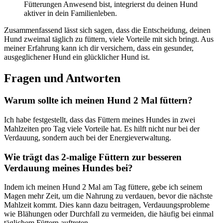
Fütterungen Anwesend bist, integrierst du deinen ‌Hund
aktiver in⁢ dein Familienleben.
Zusammenfassend lässt ⁤sich⁢ sagen, dass ‍die Entscheidung, deinen
Hund zweimal täglich zu füttern, viele Vorteile mit sich bringt. Aus
meiner Erfahrung kann ich dir ⁢versichern, dass⁣ ein​ gesunder,
ausgeglichener⁢ Hund ein⁢ glücklicher Hund ist.
Fragen und Antworten
Warum ‍sollte ich meinen ⁣Hund 2 Mal füttern?
Ich habe festgestellt, dass das Füttern meines Hundes in zwei
Mahlzeiten pro Tag viele Vorteile hat. Es hilft⁣ nicht ⁤nur bei der
Verdauung, sondern auch bei ⁢der ⁤Energieverwaltung.
Wie trägt das 2-malige Füttern zur besseren
Verdauung ⁢meines‍ Hundes ⁣bei?
Indem ‌ich meinen​ Hund 2 Mal am ‍Tag füttere, gebe⁣ ich seinem
Magen mehr Zeit, um die‌ Nahrung zu verdauen, bevor die nächste
Mahlzeit kommt.⁣ Dies‌ kann dazu beitragen, Verdauungsprobleme
wie Blähungen oder ⁣Durchfall zu ‍vermeiden, die häufig‌ bei einmal⁤
täglichem Füttern ⁢auftreten.