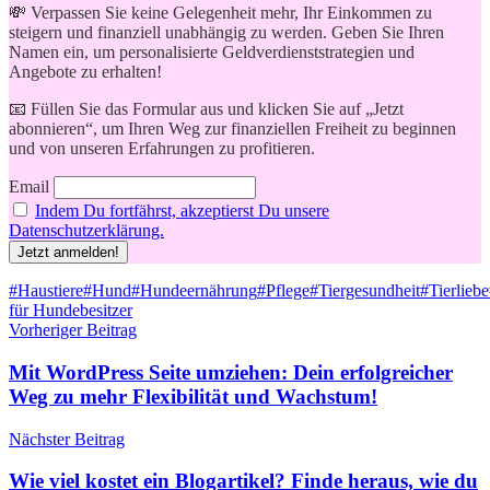
💸 Verpassen Sie keine Gelegenheit mehr, Ihr Einkommen zu
steigern und finanziell unabhängig zu werden. Geben Sie Ihren
Namen ein, um personalisierte Geldverdienststrategien und
Angebote zu erhalten!
📧 Füllen Sie das Formular aus und klicken Sie auf „Jetzt
abonnieren“, um Ihren Weg zur finanziellen Freiheit zu beginnen
und von unseren Erfahrungen zu profitieren.
Email
Indem Du fortfährst, akzeptierst Du unsere
Datenschutzerklärung.
Schlagwörter
#Haustiere
#Hund
#Hundeernährung
#Pflege
#Tiergesundheit
#Tierliebe
für Hundebesitzer
Beitragsnavigation
Vorheriger Beitrag
Mit WordPress Seite umziehen: Dein erfolgreicher
Weg zu mehr Flexibilität und Wachstum!
Nächster Beitrag
Wie viel kostet ein Blogartikel? Finde heraus, wie du