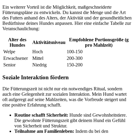
Ein weiterer⁣ Vorteil‌ ist die Möglichkeit, maßgeschneiderte‌
Fütterungspläne zu entwickeln. Du kannst⁤ die Menge und die Art
des Futters anhand des Alters, der ⁤Aktivität und der gesundheitlichen⁣
Bedürfnisse ​deines Hundes anpassen. Hier eine einfache ‍Tabelle ‌zur
Veranschaulichung:
Alter ‌des
Empfohlene ​Portionsgröße‌ (g
Aktivitätsniveau
Hundes
pro Mahlzeit)
Welpe
Hoch
100-150
Erwachsener
Mittel
200-300
Senior
Niedrig
150-200
Soziale Interaktion fördern
Die Fütterungszeit ist nicht nur ein notwendiges Ritual, sondern
auch eine ‍Gelegenheit zur sozialen Interaktion.‌ Mein Hund⁣ wartet
oft⁢ aufgeregt auf seine Mahlzeiten, was die Vorfreude steigert​ und
eine positive⁢ Erfahrung schafft.
Routine‍ schafft Sicherheit:
Hunde sind⁣ Gewohnheitstiere.⁤
Die gewohnte Fütterungszeit gibt deinem⁢ Hund ⁢ein Gefühl
von Sicherheit ⁤und ‌Struktur.
Teilnahme‌ am Familienleben:
Indem du bei den