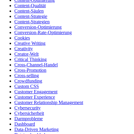
Content-Optimierung
Content-Qualität
Content-Säulen
Content-Strategie
Content-Strategien
Conversion-Optimierung
Conversion-Rate-Optimierung
Cookies
Creative Writing
Creativity
Creator-Welt
Critical Thinking
Cross-Channel-Handel
Cross-Promotion
Cross-selling
Crowdfunding
Custom CSS
Customer Engagement
Customer Experience
Customer Relationship Management
Cybersecurity
Cybersicherheit
Darmprobleme
Dashboard
Data-Driven Marketing