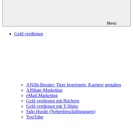
Menü
Geld verdienen
ANIfit-Berater: Tiere begeistern, Karriere gestalten
Affiliate-Marketing
eMail-Marketing
Geld verdienen mit Büchern
Geld verdienen mit T-Shirts
Side-Hustle (Nebenbeschäftigungen)
YouTube