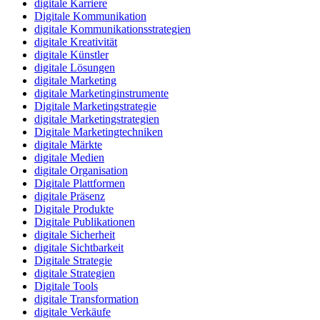
digitale Karriere
Digitale Kommunikation
digitale Kommunikationsstrategien
digitale Kreativität
digitale Künstler
digitale Lösungen
digitale Marketing
digitale Marketinginstrumente
Digitale Marketingstrategie
digitale Marketingstrategien
Digitale Marketingtechniken
digitale Märkte
digitale Medien
digitale Organisation
Digitale Plattformen
digitale Präsenz
Digitale Produkte
Digitale Publikationen
digitale Sicherheit
digitale Sichtbarkeit
Digitale Strategie
digitale Strategien
Digitale Tools
digitale Transformation
digitale Verkäufe