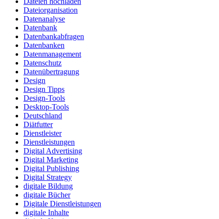
Dateien hochladen
Dateiorganisation
Datenanalyse
Datenbank
Datenbankabfragen
Datenbanken
Datenmanagement
Datenschutz
Datenübertragung
Design
Design Tipps
Design-Tools
Desktop-Tools
Deutschland
Diätfutter
Dienstleister
Dienstleistungen
Digital Advertising
Digital Marketing
Digital Publishing
Digital Strategy
digitale Bildung
digitale Bücher
Digitale Dienstleistungen
digitale Inhalte