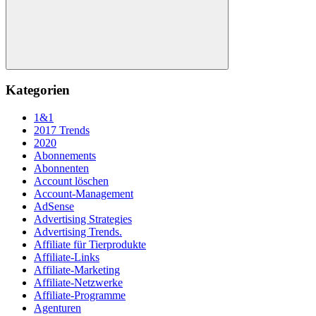
Suchen
Kategorien
1&1
2017 Trends
2020
Abonnements
Abonnenten
Account löschen
Account-Management
AdSense
Advertising Strategies
Advertising Trends.
Affiliate für Tierprodukte
Affiliate-Links
Affiliate-Marketing
Affiliate-Netzwerke
Affiliate-Programme
Agenturen