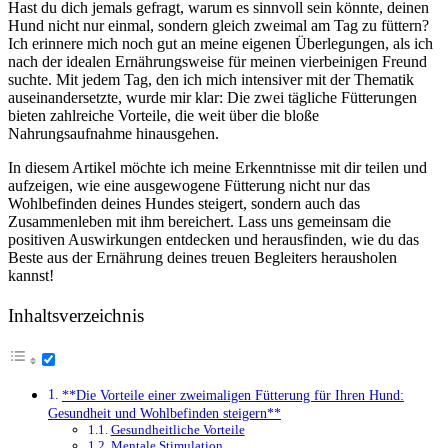
Hast ‍du ⁤dich jemals ‌gefragt, warum es sinnvoll sein könnte, deinen
Hund nicht nur einmal, sondern gleich zweimal am Tag zu⁤ füttern?
Ich ‍erinnere mich noch gut an meine eigenen Überlegungen, als ich
nach der⁢ idealen ‌Ernährungsweise für ⁣meinen vierbeinigen Freund
⁢suchte. Mit jedem Tag, den ⁣ich⁤ mich⁢ intensiver‌ mit der ⁢Thematik
auseinandersetzte, wurde‌ mir klar: Die zwei tägliche ⁢Fütterungen
⁢bieten zahlreiche Vorteile,‍ die weit ​über ​die bloße
Nahrungsaufnahme hinausgehen.
In diesem Artikel⁢ möchte ich⁤ meine Erkenntnisse ⁣mit dir teilen und⁢
aufzeigen, wie ‍eine ​ausgewogene⁢ Fütterung nicht nur das
Wohlbefinden‍ deines‌ Hundes steigert, sondern auch ⁣das
‌Zusammenleben mit ihm bereichert. Lass uns gemeinsam ⁣die⁤
positiven Auswirkungen entdecken und herausfinden,⁤ wie‍ du das‍
Beste aus der Ernährung deines treuen Begleiters herausholen
kannst!
Inhaltsverzeichnis
**Die ‍Vorteile einer⁢ zweimaligen Fütterung für Ihren Hund:
Gesundheit und⁣ Wohlbefinden steigern**
Gesundheitliche Vorteile
Mentale ​Stimulation