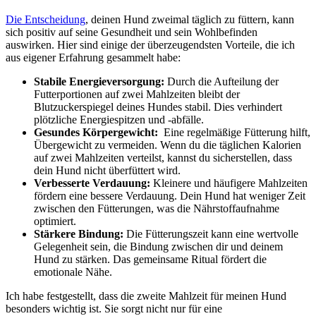
Die Entscheidung
, deinen Hund ‌zweimal täglich zu füttern, kann
‍sich positiv⁣ auf ⁢seine Gesundheit und ⁣sein Wohlbefinden
auswirken. Hier ‌sind einige der überzeugendsten Vorteile, die ich
aus eigener ⁣Erfahrung ⁢gesammelt habe:
Stabile Energieversorgung:
Durch die ​Aufteilung ​der
Futterportionen auf zwei Mahlzeiten bleibt⁢ der
Blutzuckerspiegel ⁣deines Hundes⁤ stabil. Dies verhindert
plötzliche Energiespitzen und -abfälle.
Gesundes Körpergewicht:
‌ Eine regelmäßige Fütterung hilft,
Übergewicht zu⁢ vermeiden. Wenn du‍ die ⁤täglichen ‍Kalorien
auf zwei Mahlzeiten ⁣verteilst, kannst du sicherstellen, dass
dein Hund⁣ nicht überfüttert wird.
Verbesserte⁢ Verdauung:
Kleinere und häufigere Mahlzeiten​
fördern eine bessere Verdauung. Dein Hund hat weniger Zeit⁢
zwischen den Fütterungen, ⁣was die ‍Nährstoffaufnahme
optimiert.
Stärkere Bindung:
Die Fütterungszeit kann eine wertvolle
Gelegenheit sein, ⁢die ⁢Bindung zwischen dir und deinem
Hund zu stärken.⁤ Das gemeinsame Ritual fördert die
emotionale Nähe.
Ich habe festgestellt, ‍dass die zweite Mahlzeit für meinen Hund​
besonders wichtig ist. Sie sorgt‌ nicht nur ⁤für ​eine