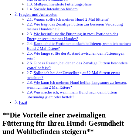
Maßgeschneiderte Fütterungspläne
Soziale Interaktion fördern
Fragen und Antworten
Warum ‍sollte ich meinen ⁣Hund 2 Mal füttern?
Wie trägt das 2-malige Füttern zur besseren Verdauung
⁢meines‍ Hundes ⁣bei?
Wie beeinflusst die Fütterung in ⁤zwei Portionen das
⁣Energieniveau meines Hundes?
Kann ich ⁣die Portionen einfach halbieren, wenn ich meinen
Hund 2 Mal‍ füttere?
Wie lange sollte der Abstand ‌zwischen ‍den Fütterungen
sein?
Gibt es ⁣Rassen, bei ‌denen das ⁢2-malige Füttern besonders
vorteilhaft ist?
Sollte ⁢ich ‍bei der Umstellung auf 2 Mal füttern etwas
beachten?
Wie kann ich meinem Hund helfen, ​langsamer zu fressen,‌
wenn ich ⁣ihn 2‍ Mal ​füttere?
Was ⁤mache ich, wenn mein ‍Hund​ nach⁢ dem Füttern
übermäßig giert oder bettelt?
Fazit
**Die ‍Vorteile einer⁢ zweimaligen
Fütterung für Ihren Hund: Gesundheit
und⁣ Wohlbefinden steigern**