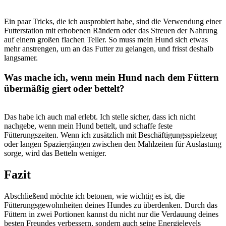
Ein paar⁤ Tricks, die ich ausprobiert habe, sind die Verwendung einer
‍Futterstation‍ mit⁤ erhobenen⁢ Rändern oder das Streuen der Nahrung​
auf einem großen⁤ flachen Teller.‌ So muss mein⁣ Hund sich ​etwas
mehr ⁤anstrengen, um an das Futter zu ⁤gelangen, und frisst deshalb
langsamer.
Was ⁤mache ich, wenn mein ‍Hund​ nach⁢ dem Füttern
übermäßig giert oder bettelt?
Das habe ich ​auch mal erlebt. Ich stelle sicher,⁢ dass ich nicht
nachgebe, wenn mein Hund bettelt, und schaffe‍ feste ​
Fütterungszeiten.⁣ Wenn‍ ich zusätzlich mit Beschäftigungsspielzeug ​
oder langen Spaziergängen zwischen den Mahlzeiten für Auslastung
sorge, wird ​das⁢ Betteln⁣ weniger.
Fazit
Abschließend möchte ⁣ich betonen, wie wichtig es ist, die
⁤Fütterungsgewohnheiten deines‌ Hundes zu überdenken. Durch ‌das
Füttern⁢ in⁤ zwei Portionen kannst du nicht‌ nur die Verdauung​ deines
besten Freundes verbessern, sondern auch seine Energielevels