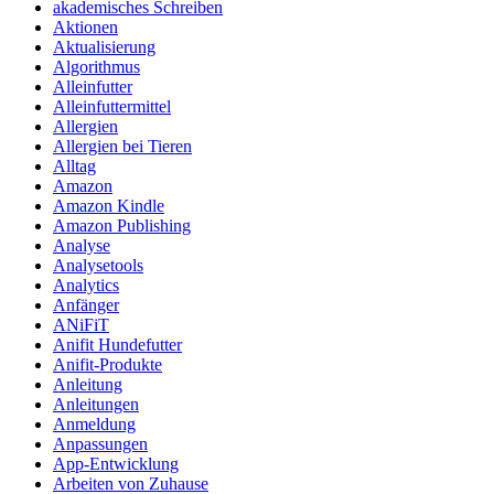
akademisches Schreiben
Aktionen
Aktualisierung
Algorithmus
Alleinfutter
Alleinfuttermittel
Allergien
Allergien bei Tieren
Alltag
Amazon
Amazon Kindle
Amazon Publishing
Analyse
Analysetools
Analytics
Anfänger
ANiFiT
Anifit Hundefutter
Anifit-Produkte
Anleitung
Anleitungen
Anmeldung
Anpassungen
App-Entwicklung
Arbeiten von Zuhause