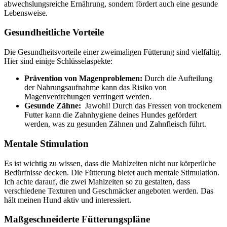
abwechslungsreiche Ernährung, sondern fördert auch eine gesunde
Lebensweise.
Gesundheitliche Vorteile
Die Gesundheitsvorteile einer zweimaligen​ Fütterung sind⁣ vielfältig.
Hier sind ​einige ⁢Schlüsselaspekte:
Prävention von Magenproblemen:
Durch die Aufteilung
der ​Nahrungsaufnahme ‍kann das⁤ Risiko von
Magenverdrehungen⁤ verringert werden.
Gesunde Zähne:
⁤ Jawohl! Durch das ​Fressen ‍von trockenem
Futter ​kann ⁣die Zahnhygiene deines Hundes‌ gefördert
werden,‍ was zu gesunden ⁤Zähnen und Zahnfleisch führt.
Mentale ​Stimulation
Es ist⁣ wichtig zu wissen, dass die ‍Mahlzeiten nicht nur körperliche
⁤Bedürfnisse decken. Die Fütterung bietet ‍auch mentale⁢ Stimulation.
Ich achte darauf, ‍die‍ zwei Mahlzeiten so ‍zu gestalten, dass
verschiedene Texturen und ⁣Geschmäcker angeboten⁣ werden. ⁤Das
hält‌ meinen Hund aktiv und interessiert.
Maßgeschneiderte Fütterungspläne