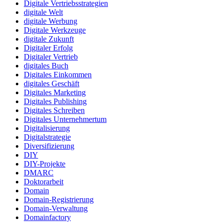
Digitale Vertriebsstrategien
digitale Welt
digitale Werbung
Digitale Werkzeuge
digitale Zukunft
Digitaler Erfolg
Digitaler Vertrieb
digitales Buch
Digitales Einkommen
digitales Geschäft
Digitales Marketing
Digitales Publishing
Digitales Schreiben
Digitales Unternehmertum
Digitalisierung
Digitalstrategie
Diversifizierung
DIY
DIY-Projekte
DMARC
Doktorarbeit
Domain
Domain-Registrierung
Domain-Verwaltung
Domainfactory