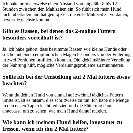
Ich ‌halte normalerweise einen Abstand von‍ ungefähr 8 bis 12⁤
Stunden zwischen den ⁣Mahlzeiten ein. So fühlt sich mein Hund
nicht überladen und hat genug ​Zeit, ‍die‌ erste Mahlzeit ‍zu verdauen,
bevor die⁣ nächste kommt.
Gibt es ⁣Rassen, bei ‌denen das ⁢2-malige Füttern
besonders vorteilhaft ist?
Ja, ⁣ich‍ habe‌ gehört, dass‌ bestimmte Rassen wie kleine Hunde oder
solche mit einem empfindlichen ​Magen besonders von​ der Fütterung⁢
in zwei Portionen profitieren können. Die‍ gleichmäßigere ​Verteilung
der Nahrung hilft, mögliche⁢ Verdauungsprobleme ⁤zu minimieren.
Sollte ⁢ich ‍bei der Umstellung auf 2 Mal füttern etwas
beachten?
Wenn du ⁢deinen Hund von einmal auf ⁣zweimal tägliches Füttern
umstellst, ist es ratsam, dies schrittweise zu ‍tun. ​Ich habe⁣ die Menge
in den ersten Tagen leicht​ reduziert und die Fütterung dann
angepasst, um​ zu​ sehen, wie mein Hund⁤ darauf reagiert.
Wie kann ich meinem Hund helfen, ​langsamer zu
fressen,‌ wenn ich ⁣ihn 2‍ Mal ​füttere?