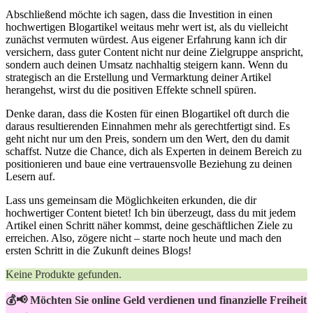
Abschließend möchte ich sagen, dass die Investition ⁤in einen
hochwertigen Blogartikel weitaus mehr wert ist, als du⁢ vielleicht
zunächst vermuten würdest. Aus eigener Erfahrung⁤ kann ich dir
versichern, dass guter Content nicht nur deine⁤ Zielgruppe anspricht,
sondern auch deinen Umsatz nachhaltig steigern kann. Wenn du
strategisch an die Erstellung und Vermarktung deiner ⁣Artikel
herangehst,⁤ wirst du die positiven Effekte schnell spüren.
Denke daran, dass die Kosten ⁢für einen Blogartikel oft durch die
daraus resultierenden Einnahmen mehr als gerechtfertigt sind. Es
geht nicht nur um den Preis, sondern um den Wert, den du damit
schaffst.⁣ Nutze die Chance, dich als Experten in deinem Bereich zu
positionieren ⁢und baue eine vertrauensvolle Beziehung zu deinen
Lesern auf.
Lass uns gemeinsam die ⁤Möglichkeiten‍ erkunden, die dir
hochwertiger Content bietet! ‍Ich ​bin überzeugt, dass du‍ mit ‌jedem
Artikel einen Schritt näher kommst, deine geschäftlichen Ziele zu
erreichen. Also, zögere nicht – starte noch heute und mach den
ersten Schritt in die Zukunft deines Blogs!
Keine Produkte gefunden.
💰📢 Möchten Sie online Geld verdienen und finanzielle Freiheit