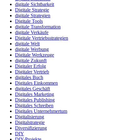
digitale Sichtbarkeit
Digitale Strategie
digitale Strategien
Digitale Tools
digitale Transformation
digitale Verkäufe
Digitale Vertriebsstrategien
digitale Welt
digitale Werbung
Digitale Werkzeuge
digitale Zukunft
Digitaler Erfolg
Digitaler Vertrieb
digitales Buch
Digitales Einkommen
digitales Geschäft
Digitales Marketing
Digitales Publishing
Digitales Schreiben
Digitales Unternehmertum
Digitalisierung
Digitalstrategie
Diversifizierung
DIY
DIY-Projekte