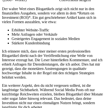
Der wahre Wert eines Blogartikels zeigt sich nicht​ nur in den ​
finanziellen Ausgaben, sondern‌ vor allem in dem ⁢*Return on
Investment (ROI)*. Ein ⁤gut geschriebener Artikel kann sich in
vielen Formen auszahlen, wie etwa:
Erhöhter Website-Traffic
Mehr Anfragen oder‍ Verkäufe
Gesteigertes Engagement ‍in sozialen Medien
Stärkere Kundenbindung
Ich erinnere mich, ‍dass einer meiner ersten professionellen
Blogartikel direkt nach der Veröffentlichung eine ​Welle von
Interesse erzeugt​ hat. Die Leser⁢ hinterließen ⁣Kommentare, und ich
erhielt Anfragen für Dienstleistungen, die ich anbot. Dies hat mir
gezeigt, dass die monetären Anstrengungen in qualitativ
hochwertige Inhalte in der Regel mit den richtigen Strategien
belohnt werden.
Ein ⁤weiterer Aspekt, den‌ du nicht vergessen ‍solltest, ist die
langfristige Sichtbarkeit. Während Social Media ⁢Posts⁣ oft nur
kurzfristige Reichweiten⁤ erzielen, bleiben Blogartikel⁢ über ⁣Monate
oder sogar Jahre hinweg relevant. Das bedeutet, dass deine
Investition nicht nur einen einmaligen Nutzen bringt, sondern
langfristig für dich arbeitet.