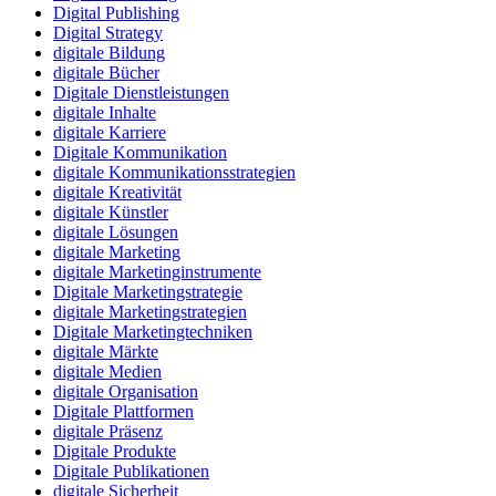
Digital Publishing
Digital Strategy
digitale Bildung
digitale Bücher
Digitale Dienstleistungen
digitale Inhalte
digitale Karriere
Digitale Kommunikation
digitale Kommunikationsstrategien
digitale Kreativität
digitale Künstler
digitale Lösungen
digitale Marketing
digitale Marketinginstrumente
Digitale Marketingstrategie
digitale Marketingstrategien
Digitale Marketingtechniken
digitale Märkte
digitale Medien
digitale Organisation
Digitale Plattformen
digitale Präsenz
Digitale Produkte
Digitale Publikationen
digitale Sicherheit