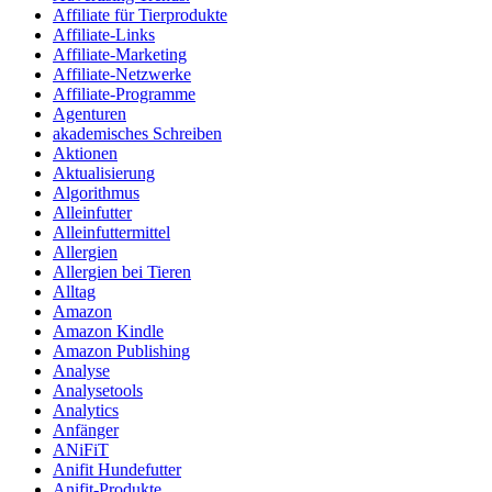
Affiliate für Tierprodukte
Affiliate-Links
Affiliate-Marketing
Affiliate-Netzwerke
Affiliate-Programme
Agenturen
akademisches Schreiben
Aktionen
Aktualisierung
Algorithmus
Alleinfutter
Alleinfuttermittel
Allergien
Allergien bei Tieren
Alltag
Amazon
Amazon Kindle
Amazon Publishing
Analyse
Analysetools
Analytics
Anfänger
ANiFiT
Anifit Hundefutter
Anifit-Produkte