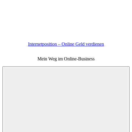
Zum
Inhalt
springen
Internetposition – Online Geld verdienen
Mein Weg im Online-Business