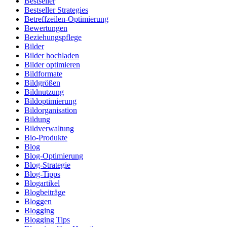
Bestseller
Bestseller Strategies
Betreffzeilen-Optimierung
Bewertungen
Beziehungspflege
Bilder
Bilder hochladen
Bilder optimieren
Bildformate
Bildgrößen
Bildnutzung
Bildoptimierung
Bildorganisation
Bildung
Bildverwaltung
Bio-Produkte
Blog
Blog-Optimierung
Blog-Strategie
Blog-Tipps
Blogartikel
Blogbeiträge
Bloggen
Blogging
Blogging Tips