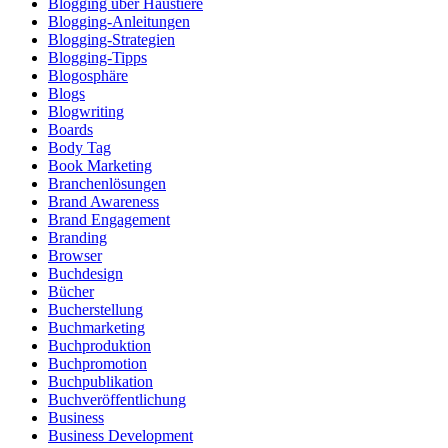
Blogging über Haustiere
Blogging-Anleitungen
Blogging-Strategien
Blogging-Tipps
Blogosphäre
Blogs
Blogwriting
Boards
Body Tag
Book Marketing
Branchenlösungen
Brand Awareness
Brand Engagement
Branding
Browser
Buchdesign
Bücher
Bucherstellung
Buchmarketing
Buchproduktion
Buchpromotion
Buchpublikation
Buchveröffentlichung
Business
Business Development