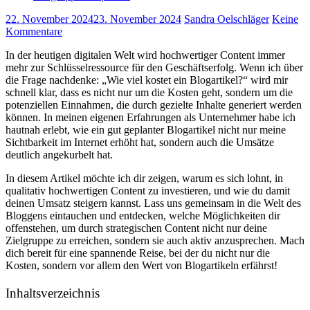
22. November 2024
23. November 2024
Sandra Oelschläger
Keine
Kommentare
In der heutigen digitalen Welt wird hochwertiger Content immer
mehr zur Schlüsselressource für den Geschäftserfolg. Wenn ich über
die Frage⁤ nachdenke: „Wie ⁤viel kostet ein‍ Blogartikel?“ wird mir
schnell klar, dass es nicht nur um die Kosten⁤ geht, sondern‍ um ‌die
potenziellen Einnahmen, die durch gezielte Inhalte generiert werden‍
können. In ⁤meinen eigenen Erfahrungen als Unternehmer habe ich
hautnah erlebt, wie ein gut geplanter Blogartikel ​nicht nur meine
Sichtbarkeit im Internet erhöht hat, sondern‍ auch die Umsätze
deutlich angekurbelt hat.
In diesem Artikel möchte ich dir zeigen, warum‌ es sich lohnt, in​
qualitativ hochwertigen Content zu investieren, und ‍wie ‍du damit
deinen Umsatz steigern‍ kannst. Lass uns gemeinsam in die Welt des
Bloggens eintauchen und entdecken, welche Möglichkeiten dir
⁣offenstehen, um durch strategischen ​Content nicht nur deine
Zielgruppe zu erreichen, sondern sie auch aktiv anzusprechen. Mach
dich bereit für eine spannende Reise, bei‍ der du nicht nur die
Kosten, sondern vor allem⁣ den ⁣Wert von Blogartikeln erfährst!
Inhaltsverzeichnis