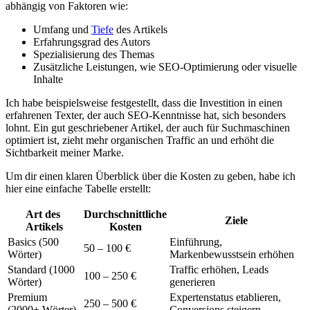
abhängig von Faktoren wie:
Umfang und
Tiefe
des Artikels
Erfahrungsgrad des Autors
Spezialisierung des Themas
Zusätzliche Leistungen, wie SEO-Optimierung oder visuelle
Inhalte
Ich habe beispielsweise festgestellt, dass die Investition ​in einen
erfahrenen⁤ Texter, der auch SEO-Kenntnisse⁤ hat, sich besonders
lohnt. Ein gut geschriebener Artikel, der ⁣auch für Suchmaschinen
optimiert ist, zieht mehr organischen ⁢Traffic an⁣ und erhöht die
Sichtbarkeit meiner Marke.
Um dir einen klaren Überblick über die Kosten zu geben, habe ich
hier eine einfache Tabelle‌ erstellt:
Art des ​
Durchschnittliche
Ziele
Artikels
Kosten
Basics (500
Einführung,
50 – 100 €
Wörter)
Markenbewusstsein erhöhen
Standard⁢ (1000
Traffic erhöhen, Leads
100⁢ – 250 €
Wörter)
generieren
Premium
Expertenstatus⁤ etablieren,
250 – ‌500 ‍€
(2000+ Wörter)
Conversions steigern