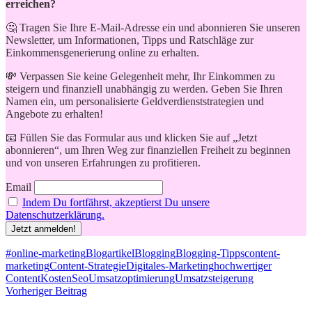
erreichen?
🤔 Tragen Sie Ihre E-Mail-Adresse ein und abonnieren Sie unseren
Newsletter, um Informationen, Tipps und Ratschläge zur
Einkommensgenerierung online zu erhalten.
💸 Verpassen Sie keine Gelegenheit mehr, Ihr Einkommen zu
steigern und finanziell unabhängig zu werden. Geben Sie Ihren
Namen ein, um personalisierte Geldverdienststrategien und
Angebote zu erhalten!
📧 Füllen Sie das Formular aus und klicken Sie auf „Jetzt
abonnieren“, um Ihren Weg zur finanziellen Freiheit zu beginnen
und von unseren Erfahrungen zu profitieren.
Email
Indem Du fortfährst, akzeptierst Du unsere
Datenschutzerklärung.
Schlagwörter
#online-marketing
Blogartikel
Blogging
Blogging-Tipps
content-
marketing
Content-Strategie
Digitales-Marketing
hochwertiger
Content
Kosten
Seo
Umsatzoptimierung
Umsatzsteigerung
Beitragsnavigation
Vorheriger Beitrag