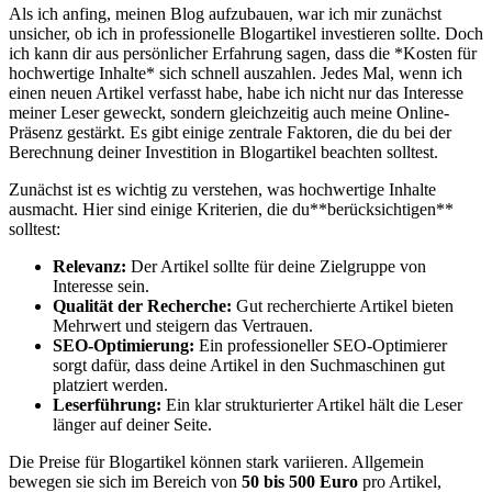
Als ich anfing, meinen Blog aufzubauen, war ich mir zunächst
unsicher,⁣ ob ich​ in professionelle Blogartikel investieren sollte. Doch
ich kann dir ‌aus persönlicher Erfahrung sagen, dass die *Kosten für
hochwertige Inhalte* sich schnell auszahlen. Jedes Mal, wenn ich
einen neuen Artikel verfasst habe, habe⁤ ich nicht nur das Interesse
meiner Leser geweckt, sondern gleichzeitig auch meine Online-
Präsenz gestärkt. Es gibt einige zentrale Faktoren, ‌die du‍ bei der
Berechnung deiner Investition in Blogartikel beachten⁢ solltest.
Zunächst ist es‍ wichtig zu⁤ verstehen, was hochwertige Inhalte
ausmacht. Hier sind einige⁣ Kriterien, die ​du**berücksichtigen**
solltest:
Relevanz:
Der Artikel sollte‍ für ⁤deine Zielgruppe ‌von
Interesse sein.
Qualität der Recherche:
Gut recherchierte Artikel bieten
Mehrwert und steigern das Vertrauen.
SEO-Optimierung:
Ein ⁣professioneller SEO-Optimierer
sorgt dafür, dass deine Artikel in den Suchmaschinen gut
platziert ⁣werden.
Leserführung:
Ein klar strukturierter⁢ Artikel hält⁢ die Leser
länger auf deiner Seite.
Die ⁢Preise für Blogartikel können stark variieren. Allgemein
bewegen sie sich im Bereich von
50 bis 500 Euro
pro Artikel,