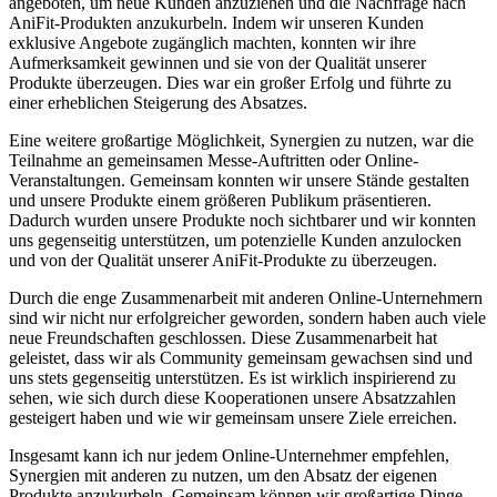
angeboten, um neue Kunden anzuziehen und​ die Nachfrage nach
AniFit-Produkten anzukurbeln. Indem wir ⁣unseren Kunden
⁢exklusive ⁤Angebote ‌zugänglich⁤ machten, ‌konnten wir ihre
Aufmerksamkeit gewinnen und ⁣sie ‌von ⁤der Qualität unserer
Produkte überzeugen. Dies war ein großer Erfolg und führte zu
einer erheblichen Steigerung des ⁤Absatzes.
Eine weitere großartige Möglichkeit, Synergien zu ⁣nutzen, war die
Teilnahme⁤ an gemeinsamen Messe-Auftritten oder ⁢Online-
Veranstaltungen. ⁣Gemeinsam konnten ⁢wir unsere ​Stände ⁤gestalten
⁤und unsere Produkte einem größeren Publikum präsentieren.⁢
Dadurch wurden unsere Produkte⁢ noch ‌sichtbarer ‍und wir⁢ konnten
‍uns gegenseitig unterstützen, um⁤ potenzielle Kunden⁣ anzulocken⁢
und‌ von der Qualität unserer AniFit-Produkte zu überzeugen.
Durch die enge Zusammenarbeit mit anderen Online-Unternehmern
sind wir nicht ​nur erfolgreicher geworden, sondern haben ‌auch viele
neue Freundschaften geschlossen. Diese Zusammenarbeit hat
geleistet, dass wir als ​Community​ gemeinsam gewachsen sind und
uns stets gegenseitig unterstützen. Es ist wirklich inspirierend zu
sehen, ‌wie sich durch diese Kooperationen ⁤unsere Absatzzahlen
⁤gesteigert​ haben ‍und wie wir gemeinsam⁢ unsere Ziele erreichen.
Insgesamt kann ‌ich nur jedem Online-Unternehmer empfehlen,
Synergien mit anderen zu ⁢nutzen, um den Absatz der eigenen
Produkte anzukurbeln. Gemeinsam ‌können wir großartige ​Dinge