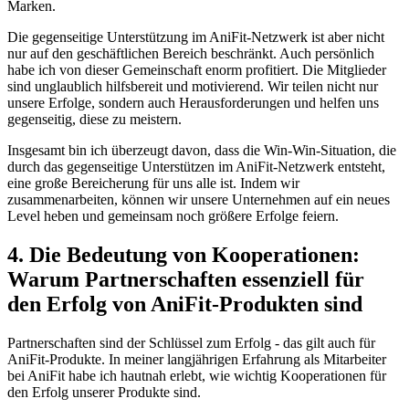
Marken.
Die gegenseitige Unterstützung im AniFit-Netzwerk ist aber nicht
nur auf den‍ geschäftlichen Bereich beschränkt. Auch persönlich‌
habe ich von dieser Gemeinschaft enorm profitiert. Die Mitglieder
sind unglaublich⁣ hilfsbereit⁤ und motivierend.​ Wir teilen nicht nur
unsere Erfolge,‌ sondern auch Herausforderungen ‍und helfen uns ​
gegenseitig, diese zu meistern.
Insgesamt bin ich überzeugt davon, dass die Win-Win-Situation, ⁢die
durch ‍das gegenseitige Unterstützen ⁢im AniFit-Netzwerk entsteht,
eine große Bereicherung für⁤ uns ‍alle ist. ‌Indem wir
‍zusammenarbeiten, können⁣ wir unsere Unternehmen auf ein neues‌
Level ⁢heben und gemeinsam‌ noch größere Erfolge feiern.
4.‍ Die Bedeutung von ⁢Kooperationen:
⁢Warum ⁤Partnerschaften essenziell für
den Erfolg von AniFit-Produkten sind
Partnerschaften sind der Schlüssel ⁤zum Erfolg -⁣ das gilt auch für⁣
AniFit-Produkte. In meiner ‌langjährigen ‍Erfahrung als⁣ Mitarbeiter
bei AniFit​ habe⁣ ich hautnah erlebt, ‍wie‍ wichtig Kooperationen ‍für
⁣den Erfolg unserer Produkte‌ sind.