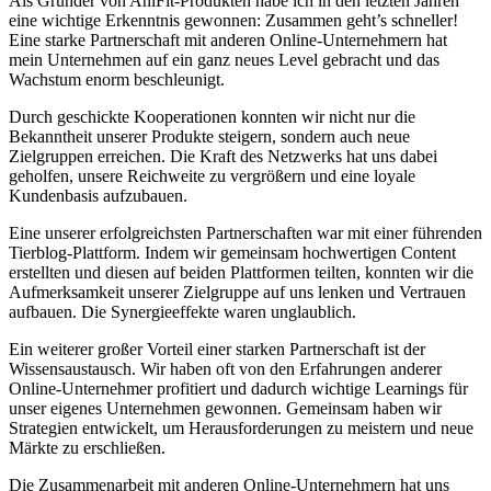
Als Gründer von ⁣AniFit-Produkten habe ich in den letzten Jahren
eine wichtige Erkenntnis gewonnen: Zusammen ‍geht’s schneller!
Eine starke Partnerschaft mit anderen Online-Unternehmern ⁢hat
⁤mein Unternehmen ‍auf ein ganz‌ neues Level ​gebracht und das
Wachstum⁤ enorm beschleunigt.
Durch geschickte Kooperationen konnten‍ wir ‍nicht nur die
Bekanntheit unserer Produkte steigern, sondern auch neue
Zielgruppen erreichen. Die Kraft des Netzwerks hat uns ​dabei
geholfen, unsere Reichweite zu vergrößern und eine loyale
Kundenbasis aufzubauen.
Eine unserer erfolgreichsten Partnerschaften war mit einer führenden
⁣Tierblog-Plattform. Indem wir gemeinsam hochwertigen Content
erstellten und diesen auf beiden Plattformen teilten, konnten wir die‍
Aufmerksamkeit unserer‌ Zielgruppe auf‌ uns lenken und Vertrauen
aufbauen. ⁣Die Synergieeffekte waren ​unglaublich.
Ein weiterer großer Vorteil einer‌ starken Partnerschaft ist der
Wissensaustausch.⁤ Wir haben oft von den Erfahrungen anderer
Online-Unternehmer profitiert und dadurch ​wichtige Learnings für
unser ⁤eigenes⁢ Unternehmen gewonnen. Gemeinsam haben⁣ wir
⁢Strategien entwickelt, ‌um Herausforderungen zu meistern und neue
Märkte zu erschließen.
Die Zusammenarbeit mit anderen Online-Unternehmern hat⁢ uns