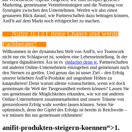
Marketing, gemeinsame Vertriebsstrategien und die Nutzung von
Synergien zwischen den Unternehmen. Werfen wir also einen
genaueren Blick darauf, wie Partnerschaften dazu beitragen können,
AniFit auf dem Markt noch erfolgreicher zu machen.
Nutze JETZT deine Chance​ und werde
Fachberater!
Willkommen in der⁢ dynamischen Welt ⁢von AniFit,⁣ wo Teamwork
nicht nur​ ein Schlagwort ist, sondern​ eine Lebenseinstellung. In der
heutigen digitalisierten Ära ist ‍es ‍
einfacher denn je
, Partnerschaften
mit⁤ anderen⁤ Online-Unternehmern einzugehen und ⁢gemeinsam nach
den Sternen zu greifen. Und⁣ genau das ist​ unser Ziel – den Erfolg⁣
unserer ⁤beliebten​ AniFit-Produkte​ auf⁢ ungeahnte Höhen zu
⁢katapultieren! Denn warum alleine voranschreiten, wenn wir​ doch
gemeinsam die Welt⁢ der ⁢Tiergesundheit erobern ‌können? Lassen Sie
uns gemeinsam⁣ die Möglichkeiten erkunden, wie ​wir mit ⁣anderen
Online-Unternehmern zusammenarbeiten und unsere Träume von
grenzenlosem ⁣Erfolg wahr werden lassen ⁣können. Seien Sie
optimistisch,⁤ denn der Gipfel des Erfolgs ist bereits in Reichweite –
wir müssen ihn nur⁣ gemeinsam erklimmen!
anifit-produkten-steigern-koennen“>1.