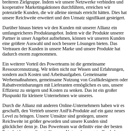
breiteren Zielgruppe. ‍Indem wir unsere ⁤Netzwerke verbinden und
kooperative Marketingaktionen durchführen, erreichen wir
potenzielle​ Kunden, die wir alleine niemals erreicht hätten. ⁤Dies hat
unsere ⁤Reichweite erweitert und den Umsatz signifikant ⁣gesteigert.
Darüber⁢ hinaus bieten wir den Kunden⁣ mit unserer Allianz ein
umfangreicheres Produktangebot. Indem wir die Produkte unserer
Partner in⁢ unser​ Angebot aufnehmen, können⁢ wir unseren Kunden
eine größere Auswahl und noch bessere ‌Lösungen‌ bieten. Das⁣
Vertrauen der‌ Kunden in unsere Marke und ⁤unsere Produkte hat⁢
dadurch enorm zugenommen.
Ein weiterer Vorteil des‍ Powerteams ist die gemeinsame⁢
Ressourcennutzung.⁣ Wir teilen nicht‍ nur Wissen und⁢ Erfahrungen,
sondern ‍auch Kosten und Arbeitsaufgaben. Gemeinsame
Werbemaßnahmen, gemeinsame Nutzung​ von Grafikdesignern oder
Rabattvereinbarungen mit Lieferanten ermöglichen es⁣ uns, unsere
Effizienz zu‌ steigern⁣ und Kosten zu senken. Das⁣ ist ein⁣ großer
Pluspunkt für⁣ kleinere⁤ Unternehmen⁢ wie unseres.
Durch⁤ die⁤ Allianz mit anderen Online-Unternehmern haben wir es
geschafft, ​den ‍Vertrieb unserer AniFit-Produkte⁤ auf ein ganz neues
Level zu bringen. ‌Unsere Umsätze sind gestiegen, unsere
Reichweite ⁢ist größer geworden und ​unsere Kunden‍ sind
glücklicher ​denn je. Das Powerteam war definitiv eine⁤ der besten