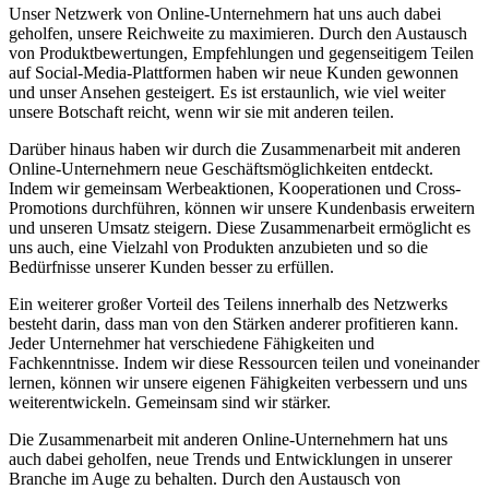
Unser Netzwerk von ⁣Online-Unternehmern hat uns auch dabei
⁤geholfen, unsere ⁤Reichweite zu maximieren. ​Durch⁣ den Austausch
von Produktbewertungen, Empfehlungen und gegenseitigem Teilen
auf Social-Media-Plattformen haben wir neue Kunden gewonnen
und unser ​Ansehen​ gesteigert. Es ist erstaunlich, wie viel weiter
unsere Botschaft reicht, ⁣wenn wir sie mit anderen teilen.
Darüber hinaus ⁢haben⁢ wir durch⁤ die Zusammenarbeit mit anderen
Online-Unternehmern neue ‌Geschäftsmöglichkeiten entdeckt.
‍Indem‌ wir gemeinsam ‌Werbeaktionen, Kooperationen und Cross-
Promotions ⁤durchführen, können wir unsere Kundenbasis erweitern
und⁤ unseren⁢ Umsatz steigern. ⁣Diese ⁤Zusammenarbeit ermöglicht es
uns auch, eine‌ Vielzahl​ von Produkten anzubieten und so die
⁣Bedürfnisse ‌unserer Kunden besser zu ⁣erfüllen.
Ein weiterer großer Vorteil⁣ des​ Teilens innerhalb des ‌Netzwerks
besteht darin,⁤ dass man von den Stärken anderer‍ profitieren kann.
Jeder Unternehmer hat verschiedene Fähigkeiten und
Fachkenntnisse. Indem⁣ wir diese Ressourcen teilen und voneinander
lernen,​ können wir ⁢unsere eigenen Fähigkeiten verbessern und uns
weiterentwickeln. Gemeinsam sind wir​ stärker.
Die Zusammenarbeit mit‌ anderen⁢ Online-Unternehmern hat uns
⁣auch dabei geholfen, neue Trends‍ und Entwicklungen ​in unserer
Branche im Auge⁣ zu‍ behalten. Durch den ‌Austausch von