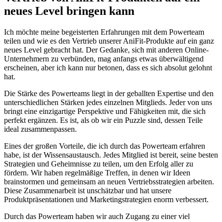
neues Level bringen⁤ kann
Ich möchte meine ⁤begeisterten Erfahrungen mit‍ dem ⁤Powerteam
teilen ⁤und ‌wie es den Vertrieb unserer AniFit-Produkte auf‌ ein⁣ ganz
neues Level gebracht hat. Der Gedanke, sich mit‌ anderen Online-
Unternehmern zu‌ verbünden, mag anfangs ⁣etwas ‍überwältigend
erscheinen, aber ‍ich kann nur betonen, ‌dass​ es sich ⁤absolut gelohnt
⁢hat.
Die Stärke des Powerteams liegt in ⁣der‌ geballten Expertise und den
unterschiedlichen Stärken ‍jedes einzelnen Mitglieds. Jeder von​ uns
bringt eine einzigartige‌ Perspektive und Fähigkeiten mit, die sich
⁣perfekt ergänzen. Es ist, als ob wir ein Puzzle sind, dessen Teile
ideal⁣ zusammenpassen.
Eines der großen⁢ Vorteile, die ich durch das Powerteam erfahren
habe, ist der​ Wissensaustausch. ​Jedes Mitglied​ ist‌ bereit,⁤ seine besten​
Strategien und Geheimnisse zu teilen, um⁢ den Erfolg aller zu
fördern. Wir haben regelmäßige Treffen, in ​denen‌ wir Ideen
brainstormen⁣ und gemeinsam ⁣an neuen Vertriebsstrategien arbeiten.
‌Diese Zusammenarbeit ist⁢ unschätzbar und hat unsere
Produktpräsentationen ‍und Marketingstrategien enorm verbessert.
Durch das ‌Powerteam haben wir auch Zugang zu einer‌ viel