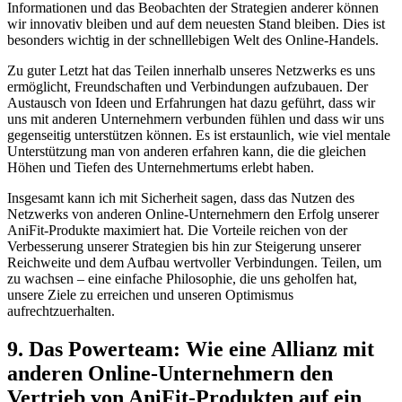
Informationen und das ⁢Beobachten ‍der Strategien anderer können
⁢wir⁣ innovativ bleiben und auf ​dem neuesten Stand bleiben. Dies ‍ist
besonders wichtig in der schnelllebigen Welt ⁣des Online-Handels.
Zu guter‍ Letzt hat das Teilen innerhalb ⁣unseres Netzwerks es uns
ermöglicht, Freundschaften und Verbindungen aufzubauen. Der
⁣Austausch von Ideen ​und Erfahrungen ⁢hat dazu ⁤geführt, dass⁣ wir
uns ⁣mit anderen Unternehmern verbunden fühlen​ und dass wir‍ uns⁣
gegenseitig unterstützen können. ⁤Es ist erstaunlich, wie viel mentale
Unterstützung man ‌von anderen erfahren⁤ kann, die die gleichen
Höhen und Tiefen ‍des Unternehmertums erlebt‍ haben.
Insgesamt kann⁢ ich ⁢mit‍ Sicherheit sagen, dass das⁣ Nutzen des
Netzwerks⁢ von anderen Online-Unternehmern den Erfolg⁢ unserer‍
AniFit-Produkte‌ maximiert hat. Die Vorteile reichen von der
Verbesserung unserer ‍Strategien bis hin‍ zur Steigerung unserer
‌Reichweite ‍und ‍dem Aufbau wertvoller ⁢Verbindungen. Teilen, um
‌zu⁢ wachsen – eine einfache Philosophie, die uns geholfen⁣ hat,
unsere Ziele zu erreichen und unseren Optimismus
aufrechtzuerhalten.
9. Das Powerteam: Wie eine Allianz mit
anderen Online-Unternehmern den
Vertrieb von AniFit-Produkten auf ein‌