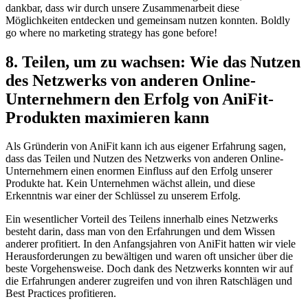
dankbar, dass wir durch unsere Zusammenarbeit diese​
Möglichkeiten entdecken und gemeinsam nutzen konnten. Boldly
go‍ where no marketing strategy has ⁤gone ⁣before!
8. Teilen, um⁢ zu wachsen: Wie das⁣ Nutzen
des Netzwerks von ⁤anderen ⁤Online-
Unternehmern ‌den Erfolg‍ von AniFit-
Produkten maximieren⁢ kann
Als Gründerin von AniFit kann ich ⁤aus eigener Erfahrung ⁣sagen,
dass das Teilen und Nutzen⁢ des Netzwerks von anderen Online-
Unternehmern ​einen enormen Einfluss auf den ⁤Erfolg unserer
Produkte ⁢hat. Kein Unternehmen wächst allein, und diese
Erkenntnis war‍ einer der Schlüssel zu ‍unserem Erfolg.
Ein wesentlicher Vorteil des Teilens innerhalb⁣ eines Netzwerks
besteht darin, ⁤dass ⁢man von den Erfahrungen ​und dem Wissen
anderer profitiert. In den ‌Anfangsjahren von ⁤AniFit hatten wir viele ​
Herausforderungen zu bewältigen⁣ und ⁤waren oft unsicher über die
beste Vorgehensweise. Doch ‍dank ⁢des ​Netzwerks ⁢konnten wir auf
die ‌Erfahrungen anderer zugreifen und von ihren Ratschlägen und
Best Practices ⁣profitieren.