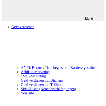
Menü
Geld verdienen
ANIfit-Berater: Tiere begeistern, Karriere gestalten
Affiliate-Marketing
eMail-Marketing
Geld verdienen mit Büchern
Geld verdienen mit T-Shirts
Side-Hustle (Nebenbeschäftigungen)
YouTube