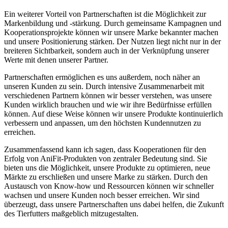
Ein weiterer Vorteil von Partnerschaften ist⁣ die Möglichkeit zur
Markenbildung und -stärkung. Durch⁢ gemeinsame Kampagnen ⁣und
Kooperationsprojekte können ‌wir ⁣unsere⁣ Marke bekannter machen
und unsere​ Positionierung⁢ stärken. Der Nutzen liegt nicht nur in⁣ der
breiteren Sichtbarkeit, sondern auch in der Verknüpfung unserer
Werte mit ‌denen‌ unserer Partner.
Partnerschaften ⁣ermöglichen ⁢es ​uns außerdem, ​noch näher an
unseren ⁢Kunden‌ zu sein. Durch intensive Zusammenarbeit ⁣mit
verschiedenen Partnern können wir ‍besser verstehen, was unsere
Kunden wirklich brauchen und wie wir ihre Bedürfnisse erfüllen
können. Auf diese Weise können ⁣wir unsere Produkte⁢ kontinuierlich
verbessern und anpassen, um den höchsten Kundennutzen zu
‌erreichen.
Zusammenfassend kann ich ‍sagen, dass Kooperationen für den⁢
Erfolg‌ von AniFit-Produkten von zentraler Bedeutung⁤ sind. Sie
bieten uns⁢ die Möglichkeit, unsere Produkte zu optimieren, neue
Märkte​ zu erschließen und unsere Marke‍ zu stärken. Durch den
Austausch von Know-how und Ressourcen ⁢können wir​ schneller‍
wachsen‌ und unsere Kunden ‍noch besser erreichen. Wir sind⁤
überzeugt, ⁤dass unsere​ Partnerschaften⁤ uns dabei helfen, die Zukunft
des Tierfutters maßgeblich mitzugestalten.