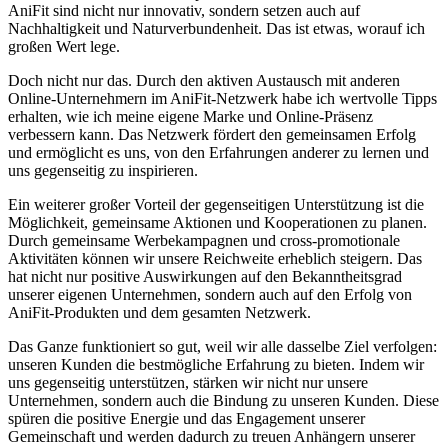
‌AniFit​ sind​ nicht nur innovativ, sondern setzen auch auf
Nachhaltigkeit und Naturverbundenheit. Das ist etwas, worauf ich
großen⁢ Wert lege.
Doch nicht ‌nur das. Durch‌ den aktiven Austausch mit anderen
Online-Unternehmern⁤ im AniFit-Netzwerk habe ​ich wertvolle Tipps
erhalten, wie ich meine eigene Marke⁤ und Online-Präsenz
verbessern kann. Das​ Netzwerk fördert​ den gemeinsamen Erfolg
und ermöglicht ⁣es uns, von den Erfahrungen ‌anderer⁤ zu lernen⁣ und
uns gegenseitig zu inspirieren.
Ein weiterer‍ großer Vorteil der gegenseitigen Unterstützung ist die
Möglichkeit, gemeinsame Aktionen⁢ und Kooperationen zu‌ planen.⁤
Durch gemeinsame⁤ Werbekampagnen und cross-promotionale
Aktivitäten können wir unsere Reichweite erheblich⁤ steigern.⁣ Das⁣
hat ⁣nicht ⁢nur‌ positive Auswirkungen auf ‍den Bekanntheitsgrad
unserer eigenen Unternehmen, sondern auch ‌auf den Erfolg von
AniFit-Produkten und dem​ gesamten‍ Netzwerk.
Das Ganze funktioniert so gut, weil⁢ wir alle dasselbe Ziel verfolgen:​
unseren Kunden die bestmögliche Erfahrung zu bieten. Indem wir
uns gegenseitig unterstützen, stärken wir nicht nur ​unsere
Unternehmen, sondern⁤ auch die Bindung ⁤zu unseren Kunden. Diese
spüren ⁢die positive​ Energie und das Engagement‌ unserer
Gemeinschaft und werden dadurch ‍zu treuen Anhängern unserer