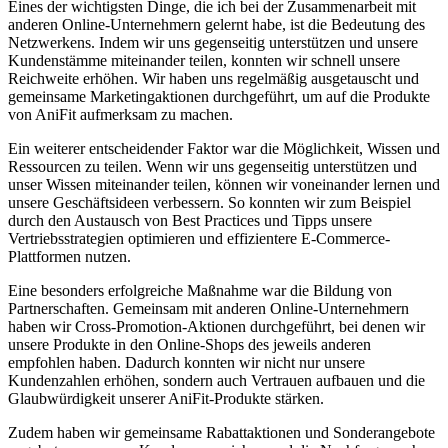
Eines der wichtigsten Dinge, die ich bei der Zusammenarbeit mit
anderen Online-Unternehmern⁤ gelernt habe, ist die Bedeutung des
⁢Netzwerkens. ⁤Indem wir​ uns gegenseitig unterstützen und ⁣unsere
‍Kundenstämme miteinander teilen, konnten wir schnell⁣ unsere
Reichweite erhöhen. Wir haben uns ⁢regelmäßig ausgetauscht und
gemeinsame Marketingaktionen durchgeführt, um auf die Produkte
von ⁣AniFit aufmerksam zu machen.
Ein ⁤weiterer entscheidender‍ Faktor war die Möglichkeit, Wissen und
​Ressourcen⁣ zu teilen. Wenn wir uns gegenseitig unterstützen und
unser Wissen miteinander teilen, können ​wir‌ voneinander ⁣lernen und⁤
unsere⁤ Geschäftsideen⁤ verbessern. ⁢So ​konnten wir zum Beispiel⁤
durch den Austausch von⁣ Best ⁢Practices und ‍Tipps ‍unsere
Vertriebsstrategien optimieren und effizientere E-Commerce-
Plattformen nutzen.
Eine besonders⁤ erfolgreiche Maßnahme war ‌die Bildung von
Partnerschaften. Gemeinsam⁢ mit anderen Online-Unternehmern
haben‍ wir ⁣Cross-Promotion-Aktionen durchgeführt, bei denen wir
unsere Produkte in den Online-Shops des‌ jeweils anderen
empfohlen‌ haben. Dadurch ​konnten⁣ wir nicht⁤ nur unsere
Kundenzahlen ⁣erhöhen, sondern auch ⁣Vertrauen aufbauen und die
Glaubwürdigkeit unserer‌ AniFit-Produkte stärken.
Zudem haben wir gemeinsame Rabattaktionen und Sonderangebote