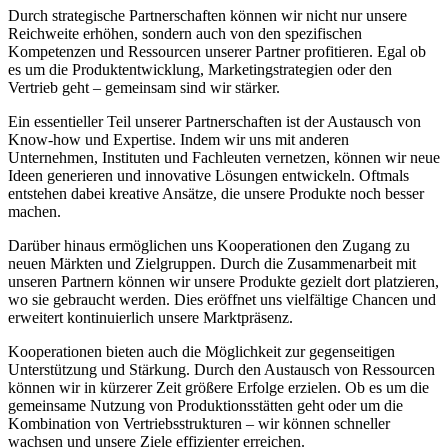
Durch strategische Partnerschaften können wir nicht nur unsere
Reichweite erhöhen, ‍sondern auch von den spezifischen
Kompetenzen und Ressourcen unserer Partner profitieren. Egal ob
es um die ​Produktentwicklung, Marketingstrategien oder den ​
Vertrieb geht – gemeinsam sind‍ wir stärker.
Ein essentieller Teil‍ unserer ⁢Partnerschaften‍ ist der ​Austausch von
Know-how und⁤ Expertise. Indem wir uns ‍mit anderen
Unternehmen,⁤ Instituten und ​Fachleuten vernetzen, ‌können wir neue⁤
Ideen generieren und innovative ⁢Lösungen entwickeln. Oftmals
entstehen dabei kreative Ansätze, die unsere Produkte noch ​besser
machen.
Darüber hinaus ermöglichen uns Kooperationen den Zugang zu
neuen Märkten und Zielgruppen. Durch die Zusammenarbeit mit⁣
unseren Partnern können wir unsere Produkte gezielt ​dort platzieren,
wo sie gebraucht​ werden. ​Dies⁤ eröffnet uns vielfältige Chancen und
⁣erweitert kontinuierlich ⁤unsere‍ Marktpräsenz.
Kooperationen bieten auch⁣ die ​Möglichkeit zur gegenseitigen
Unterstützung und Stärkung.‍ Durch ‌den Austausch von⁣ Ressourcen
können wir‍ in‌ kürzerer Zeit größere Erfolge erzielen.⁢ Ob es um die
gemeinsame Nutzung von Produktionsstätten geht ⁢oder um die
Kombination von Vertriebsstrukturen – wir können schneller
wachsen ​und unsere ​Ziele effizienter erreichen.