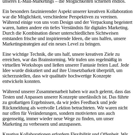
unseres E-Mail-Marketings – die Möglichkeiten schienen ⁤endlos. ⁢
Ein besonders faszinierender Aspekt unserer kreativen Kollaboration
war die Möglichkeit, verschiedene Perspektiven zu vereinen.
Während einige⁤ von uns vom Design ⁤und der Verpackung‌ begeistert
waren, hatten andere ein tiefes Verständnis für digitales Marketing.
Durch die⁢ Kombination ‍dieser ‍unterschiedlichen Sichtweisen
entstanden ​frische⁢ und inspirierende Ideen, die​ uns halfen, unsere
Marketingstrategien auf ein neues Level zu bringen.
Eine wichtige Technik,‍ die uns half, unsere ⁤kreativen​ Ziele zu
erreichen, ⁣war das Brainstorming. Wir trafen uns regelmäßig in
virtuellen Workshops und ⁤ließen unserer Fantasie freien Lauf. ⁢Jede
Idee wurde diskutiert und auf ihre Umsetzbarkeit überprüft, um
sicherzustellen,​ dass wir qualitativ⁢ hochwertige Konzepte
⁤entwickeln⁢ konnten.
Während unserer Zusammenarbeit ​haben wir auch gelernt, dass das
Testen und Anpassen ‌unserer Konzepte unerlässlich⁤ ist. ​Das​ führte
zu großartigen Ergebnissen, da wir jedes⁤ Feedback und jede
Rückmeldung als ‍wertvolle Lektion betrachteten. Wir waren nicht
nur offen für Veränderungen, sondern ⁤motivierten‍ uns auch
gegenseitig, immer ​wieder neue Wege zu⁤ finden, um unser
Marketing ‌zu verbessern ⁢und anzupassen.
Kreative Kollaborationen erfordern Flexibilität und Offenheit. Wir