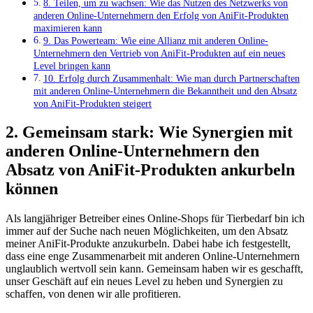
8. Teilen, um⁢ zu wachsen: Wie das⁣ Nutzen des Netzwerks von
⁤anderen ⁤Online-Unternehmern ‌den Erfolg‍ von AniFit-Produkten
maximieren⁢ kann
9. Das Powerteam: Wie eine Allianz mit anderen Online-
Unternehmern den Vertrieb von AniFit-Produkten auf ein‌ neues
Level bringen⁤ kann
10. ​Erfolg durch Zusammenhalt: Wie man durch‍ Partnerschaften
mit anderen Online-Unternehmern ‍die​ Bekanntheit‍ und den Absatz
von AniFit-Produkten steigert
2. Gemeinsam stark: ‍Wie Synergien‍ mit
anderen Online-Unternehmern⁤ den
Absatz von AniFit-Produkten ankurbeln
‌können
Als langjähriger Betreiber eines Online-Shops für Tierbedarf bin ich
immer auf der Suche nach neuen Möglichkeiten, um den Absatz
meiner AniFit-Produkte anzukurbeln. Dabei habe ⁢ich​ festgestellt,⁣
dass eine enge Zusammenarbeit mit⁢ anderen ‍Online-Unternehmern
unglaublich wertvoll sein kann. Gemeinsam haben wir es geschafft,
unser Geschäft ⁢auf ein neues Level zu⁣ heben und Synergien zu
‍schaffen, von denen​ wir ⁢alle profitieren.