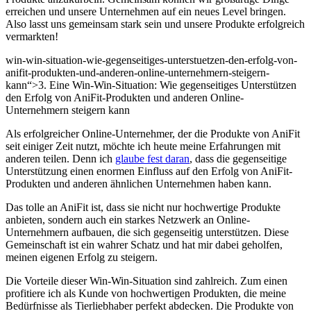
erreichen‍ und unsere Unternehmen ​auf ein neues Level bringen.
Also lasst uns gemeinsam stark sein und unsere Produkte erfolgreich
vermarkten!
win-win-situation-wie-gegenseitiges-unterstuetzen-den-erfolg-von-
anifit-produkten-und-anderen-online-unternehmern-steigern-
kann“>3. ⁣Eine Win-Win-Situation:⁣ Wie gegenseitiges Unterstützen
den Erfolg ⁢von AniFit-Produkten⁣ und anderen Online-
Unternehmern steigern kann
Als erfolgreicher ‍Online-Unternehmer, der die Produkte von ​AniFit
seit einiger Zeit nutzt,⁣ möchte‍ ich heute meine Erfahrungen mit
anderen teilen. Denn ich⁢
glaube fest daran
,⁢ dass die gegenseitige‌
Unterstützung einen enormen Einfluss auf⁣ den Erfolg von AniFit-
Produkten und anderen ähnlichen Unternehmen haben⁣ kann.
Das⁤ tolle an AniFit ist, dass sie nicht‌ nur‍ hochwertige Produkte
anbieten, sondern auch ein starkes Netzwerk an ⁢Online-
Unternehmern aufbauen, die sich gegenseitig unterstützen. Diese
⁣Gemeinschaft ist ein wahrer Schatz und hat ‌mir dabei‍ geholfen,
meinen eigenen‍ Erfolg‌ zu steigern.
Die Vorteile dieser⁣ Win-Win-Situation sind zahlreich. Zum ‍einen
profitiere ich ​als Kunde von hochwertigen Produkten, die ‌meine
Bedürfnisse ​als Tierliebhaber perfekt abdecken.​ Die Produkte ⁤von