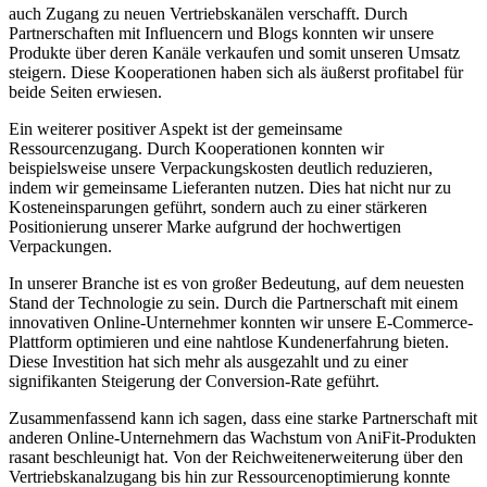
auch Zugang zu neuen Vertriebskanälen verschafft. Durch
Partnerschaften mit Influencern und Blogs konnten wir unsere
Produkte über deren Kanäle ⁢verkaufen und​ somit unseren Umsatz ​
steigern. ‌Diese Kooperationen haben sich als äußerst profitabel für
beide ‌Seiten​ erwiesen.
Ein weiterer positiver Aspekt ist der gemeinsame
Ressourcenzugang.​ Durch Kooperationen​ konnten wir
beispielsweise unsere Verpackungskosten deutlich‌ reduzieren,
indem wir gemeinsame Lieferanten nutzen. Dies hat nicht nur zu
Kosteneinsparungen geführt, sondern auch zu einer stärkeren
‌Positionierung‌ unserer Marke aufgrund der hochwertigen
Verpackungen.
In‍ unserer Branche ist es von ⁢großer Bedeutung,​ auf dem neuesten‌
Stand ​der Technologie zu sein. Durch die Partnerschaft‌ mit einem
innovativen Online-Unternehmer konnten ​wir unsere E-Commerce-
Plattform optimieren und eine nahtlose⁤ Kundenerfahrung‍ bieten.
Diese Investition hat sich mehr als ausgezahlt​ und zu einer
⁣signifikanten ​Steigerung der Conversion-Rate geführt. ​
Zusammenfassend kann ich sagen, dass eine ‍starke ‌Partnerschaft mit
anderen Online-Unternehmern das ‍Wachstum von AniFit-Produkten⁢
rasant beschleunigt hat. Von der Reichweitenerweiterung über den
Vertriebskanalzugang bis hin zur Ressourcenoptimierung konnte