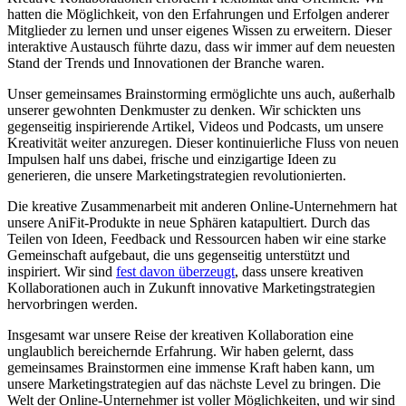
hatten die Möglichkeit, von ‌den Erfahrungen und Erfolgen anderer
Mitglieder​ zu lernen ‌und unser eigenes Wissen​ zu erweitern. Dieser
interaktive Austausch führte dazu, ⁢dass ⁢wir immer auf dem neuesten
Stand der Trends und Innovationen‍ der Branche waren.
Unser gemeinsames Brainstorming ermöglichte ​uns auch, außerhalb ​
unserer​ gewohnten Denkmuster zu denken. ⁣Wir schickten uns
gegenseitig inspirierende Artikel, Videos und‍ Podcasts, um unsere
Kreativität weiter anzuregen. Dieser kontinuierliche Fluss von neuen‌
Impulsen half uns dabei,⁣ frische ​und einzigartige Ideen zu
generieren, die unsere Marketingstrategien revolutionierten.
Die kreative ⁢Zusammenarbeit ‍mit anderen Online-Unternehmern⁤ hat
unsere⁣ AniFit-Produkte in⁣ neue Sphären katapultiert. ​Durch das​
Teilen von Ideen, Feedback und Ressourcen haben wir eine starke
Gemeinschaft aufgebaut, die uns gegenseitig unterstützt und
inspiriert. Wir⁢ sind
fest davon‌ überzeugt
, dass unsere kreativen
Kollaborationen‌ auch in Zukunft innovative Marketingstrategien
hervorbringen werden.
Insgesamt war⁢ unsere Reise der kreativen ⁤Kollaboration eine
unglaublich bereichernde Erfahrung. Wir haben gelernt, dass
gemeinsames Brainstormen eine​ immense Kraft haben kann, um
unsere Marketingstrategien auf das ​nächste Level​ zu bringen. Die
Welt der Online-Unternehmer ist⁢ voller ​Möglichkeiten, und ​wir sind