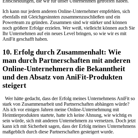
Entscheidungen, die wir für ⁣unser Unternehmen getroffen haben.
Ich kann nur jedem anderen Online-Unternehmer empfehlen, sich
ebenfalls⁤ mit Gleichgesinnten zusammenzuschließen und ein⁢
Powerteam zu gründen. Zusammen sind wir stärker und können
⁢noch größere Erfolge erzielen. Wer weiß, vielleicht können auch⁣ Sie
Ihr Unternehmen auf ein neues‍ Level‍ bringen, so wie wir es mit
AniFit ​geschafft haben.
10. ​Erfolg durch Zusammenhalt: Wie
man durch‍ Partnerschaften mit anderen
Online-Unternehmern ‍die​ Bekanntheit‍
und den Absatz von AniFit-Produkten
steigert
​ ‌⁣ Wer hätte gedacht, dass der‍ Erfolg⁣ meines Unternehmens AniFit so
stark von Zusammenarbeit und Partnerschaften ​abhängen würde?
Als ich vor einigen Jahren meine Online-Unternehmung mit⁣
Heimtierprodukten ‍startete, hatte ich ​keine ⁣Ahnung, wie wichtig es​
sein würde, sich mit anderen Unternehmern zu vernetzen. Doch jetzt
kann​ ich‌ mit Sicherheit sagen, ⁣dass der Erfolg ⁣meines ⁤Unternehmens
maßgeblich durch⁢ diese ​Partnerschaften gesteigert​ wurde.