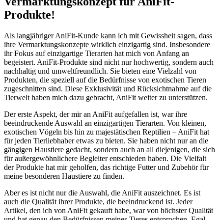
Vermarktungskonzept für AniFit-
Produkte!
Als langjähriger AniFit-Kunde kann ich mit Gewissheit sagen, dass
ihre Vermarktungskonzepte wirklich⁣ einzigartig sind. Insbesondere
ihr Fokus auf einzigartige Tierarten hat mich von Anfang an
begeistert. AniFit-Produkte sind nicht nur hochwertig, sondern auch
nachhaltig und umweltfreundlich. Sie bieten eine Vielzahl von
⁤Produkten, die‌ speziell auf die Bedürfnisse von exotischen Tieren
zugeschnitten sind. Diese⁤ Exklusivität und Rücksichtnahme auf die
Tierwelt haben mich dazu gebracht, AniFit weiter zu unterstützen.
Der erste Aspekt, der mir an AniFit aufgefallen ist, war ihre
beeindruckende Auswahl an ⁢einzigartigen Tierarten. Von kleinen,
exotischen Vögeln bis hin zu majestätischen Reptilien – AniFit hat
für jeden Tierliebhaber etwas zu bieten. Sie haben ‌nicht nur an die
gängigen Haustiere gedacht, ‌sondern auch an all diejenigen, die sich​
für⁢ außergewöhnlichere Begleiter‍ entschieden haben. Die Vielfalt
der Produkte hat mir‌ geholfen, ‌das richtige Futter und Zubehör für
meine besonderen Haustiere ⁢zu finden.
Aber es ist nicht nur die Auswahl, die AniFit auszeichnet. Es ist
auch die Qualität ihrer Produkte, die beeindruckend ist. Jeder
Artikel, den ich von AniFit gekauft​ habe, war⁣ von‍ höchster Qualität
und hat genau den Bedürfnissen⁤ meines Tieres entsprochen. Egal,‌