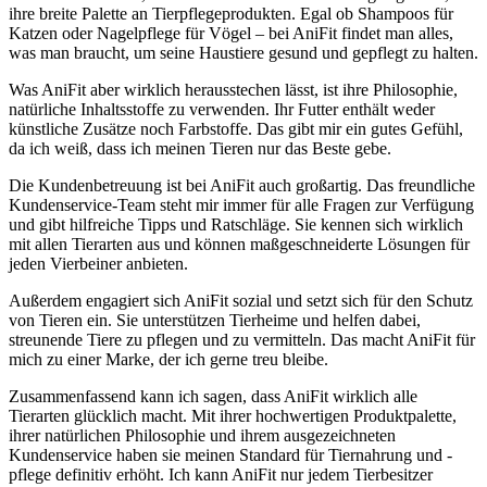
ihre breite Palette an Tierpflegeprodukten. Egal ob ⁣Shampoos für
Katzen oder Nagelpflege für Vögel – bei AniFit findet man alles,
was man braucht,​ um seine Haustiere gesund und gepflegt zu halten.
Was AniFit aber wirklich herausstechen lässt, ist ihre Philosophie,
natürliche Inhaltsstoffe ‌zu verwenden. Ihr Futter enthält weder
künstliche Zusätze noch Farbstoffe. Das gibt mir ein⁤ gutes Gefühl,
da ich weiß, dass ich⁢ meinen Tieren nur das Beste gebe.
Die​ Kundenbetreuung ist bei AniFit auch großartig. ​Das freundliche
Kundenservice-Team steht⁤ mir immer für alle‌ Fragen zur Verfügung
und gibt hilfreiche Tipps und Ratschläge. Sie kennen sich wirklich
mit‍ allen ‌Tierarten aus und können maßgeschneiderte Lösungen ⁣für
jeden Vierbeiner anbieten.
Außerdem engagiert sich AniFit sozial und setzt sich für den Schutz
von Tieren ein. Sie unterstützen Tierheime‍ und ⁣helfen dabei,
streunende Tiere zu pflegen und zu vermitteln. Das macht AniFit für
mich zu einer Marke, der⁤ ich gerne treu bleibe.
Zusammenfassend kann ich sagen, dass AniFit wirklich alle
Tierarten glücklich macht. Mit ihrer hochwertigen Produktpalette,
ihrer natürlichen​ Philosophie und ihrem ausgezeichneten
Kundenservice haben sie meinen Standard für ⁤Tiernahrung und -
pflege definitiv erhöht. Ich kann AniFit nur jedem Tierbesitzer