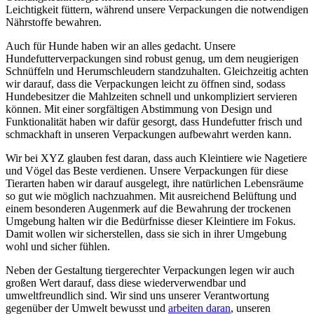
Leichtigkeit füttern, während unsere Verpackungen die notwendigen
Nährstoffe bewahren.
Auch für Hunde haben wir an ⁤alles gedacht. Unsere
Hundefutterverpackungen sind ⁢robust genug, ⁢um dem ⁣neugierigen
Schnüffeln und Herumschleudern standzuhalten. Gleichzeitig ⁣achten
wir darauf, dass die Verpackungen leicht zu‌ öffnen sind, sodass
Hundebesitzer die Mahlzeiten schnell und unkompliziert servieren
können. Mit einer‍ sorgfältigen Abstimmung von Design und
Funktionalität haben wir ⁣dafür gesorgt, ​dass Hundefutter frisch und
schmackhaft in unseren Verpackungen aufbewahrt werden kann.
Wir bei XYZ glauben fest daran, dass auch Kleintiere wie Nagetiere
und Vögel ‍das Beste verdienen. Unsere Verpackungen für diese ​
Tierarten⁢ haben wir darauf ausgelegt, ihre natürlichen Lebensräume
so gut⁣ wie möglich nachzuahmen. ‌Mit ausreichend Belüftung und
einem ⁣besonderen Augenmerk auf die Bewahrung der trockenen
Umgebung halten wir die Bedürfnisse dieser‍ Kleintiere im Fokus.
Damit wollen wir sicherstellen, ‍dass sie sich⁢ in ihrer Umgebung
wohl und sicher fühlen.
Neben der Gestaltung tiergerechter Verpackungen legen wir auch
großen Wert darauf, dass diese wiederverwendbar und
umweltfreundlich sind. Wir sind uns unserer Verantwortung
gegenüber der Umwelt ‍bewusst und
arbeiten daran
, ‌unseren