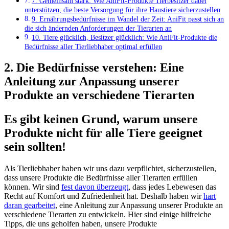
7. Gemeinsam stark: Wie AniFit-Produkte Tierbesitzer dabei
unterstützen, die beste Versorgung für ihre Haustiere ⁣sicherzustellen
9. Ernährungsbedürfnisse im ⁤Wandel der Zeit: AniFit passt sich an
die sich ändernden​ Anforderungen⁤ der Tierarten an
10. Tiere ⁤glücklich, Besitzer⁢ glücklich: Wie AniFit-Produkte die
Bedürfnisse aller Tierliebhaber optimal erfüllen
2. Die Bedürfnisse ⁣verstehen: Eine
Anleitung zur Anpassung unserer
Produkte an verschiedene Tierarten
Es gibt keinen Grund, warum unsere ​
Produkte nicht für alle Tiere geeignet
sein sollten!
Als Tierliebhaber haben wir uns dazu verpflichtet, sicherzustellen,
dass unsere‍ Produkte die Bedürfnisse aller Tierarten erfüllen
können. Wir sind
fest davon überzeugt
, dass jedes Lebewesen das
Recht auf Komfort und Zufriedenheit ​hat. Deshalb haben wir
hart
daran gearbeitet
, eine Anleitung zur Anpassung unserer⁣ Produkte an
verschiedene Tierarten zu entwickeln. Hier sind einige hilfreiche
Tipps, die uns geholfen haben, unsere Produkte