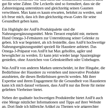
gut ⁤für seine Zähne. Die Leckerlis sind so formuliert, dass sie die
Zahnreinigung unterstützen und gleichzeitig‌ seinen Gaumen
verwöhnen. Max kann es kaum erwarten, belohnt zu ⁤werden, und
ich freue mich, dass ich⁤ ihm gleichzeitig etwas Gutes für seine‍
Gesundheit geben kann.
Ein Highlight ⁤der AniFit-Produktpalette sind die
Nahrungsergänzungsmittel.‌ Mein Tierarzt empfahl mir, meinem
Hund Omega-3-Fettsäuren zur Unterstützung seiner Gelenke zu
geben. Ich war begeistert, als ich feststellte, dass AniFit hochwertige
Nahrungsergänzungsmittel speziell für Haustiere anbietet. Das
Omega-3-Präparat von AniFit hat Max geholfen, agiler und
beweglicher zu⁣ werden. Er kann jetzt wieder lange Spaziergänge
genießen, ohne Anzeichen von Gelenksteifheit oder Unbehagen.
Was AniFit von anderen Marken ⁣unterscheidet, ist ihre Hingabe, die
⁤Bedürfnisse der Haustiere ⁣zu verstehen und innovative Produkte
⁣anzubieten, die⁣ diesen Bedürfnissen gerecht werden. Mit ihrer
Expertise und ihrem Engagement für die Gesundheit von Haustieren
​kann ich mich darauf verlassen, dass AniFit nur das Beste für meine⁣
geliebten Vierbeiner bietet.
Neben der qualitativ hochwertigen Produktreihe ⁤bietet AniFit auch
eine Menge nützlicher ⁣Informationen und Tipps auf ihrer Website
an. ⁤Dort finde ich hilfreiche Artikel zu Themen⁤ wie artgerechter