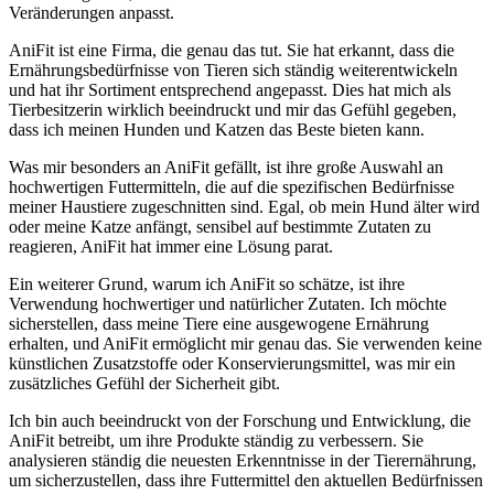
Veränderungen anpasst.
AniFit‌ ist eine Firma, die genau das tut. Sie hat erkannt, dass die
Ernährungsbedürfnisse von Tieren sich ständig weiterentwickeln
und hat ihr Sortiment entsprechend angepasst. Dies hat mich als
Tierbesitzerin wirklich beeindruckt und mir das Gefühl gegeben,
dass ich meinen Hunden und Katzen das Beste bieten kann.
Was ‌mir besonders an AniFit gefällt, ist ihre große Auswahl an
hochwertigen Futtermitteln, die auf die spezifischen Bedürfnisse
meiner Haustiere zugeschnitten sind.⁣ Egal, ob mein​ Hund älter wird
oder meine Katze anfängt, sensibel auf bestimmte Zutaten zu
reagieren, AniFit hat immer eine Lösung parat.
Ein weiterer Grund, warum ich AniFit so schätze, ist ‌ihre
Verwendung hochwertiger​ und natürlicher ‌Zutaten. Ich möchte
sicherstellen, dass meine Tiere eine ausgewogene Ernährung
erhalten, und AniFit ermöglicht mir genau das. Sie verwenden keine⁤
künstlichen Zusatzstoffe oder Konservierungsmittel, ​was mir ein
zusätzliches Gefühl der Sicherheit gibt.
Ich bin auch beeindruckt von der Forschung und Entwicklung, die ​
AniFit betreibt, um ihre Produkte ständig zu verbessern. Sie
analysieren⁢ ständig die neuesten Erkenntnisse in der Tierernährung,
um sicherzustellen, dass ihre Futtermittel den aktuellen Bedürfnissen