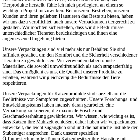
Tierprodukte​ herstellt, fühle ich mich privilegiert, an ‍einem so
wichtigen Projekt mitzuwirken. Bei unserem Bestreben, unseren
⁣Kunden und ihren ⁢geliebten Haustieren das‍ Beste zu ‍bieten, haben
wir uns dazu verpflichtet, auch unsere Verpackungen tiergerecht zu
gestalten. Wir möchten sicherstellen, dass wir die Bedürfnisse
unterschiedlicher ‌Tierarten berücksichtigen und ihnen eine
angemessene Umgebung bieten.
Unsere Verpackungen sind viel mehr als nur Behälter. Sie sind
raffiniert gestaltet, um den Komfort und​ die Sicherheit verschiedener
Tierarten zu gewährleisten. Wir verwenden dabei robuste
Materialien, die‌ sowohl​ umweltfreundlich als auch strapazierfähig
sind. Das ermöglicht es uns, die Qualität unserer⁣ Produkte zu
erhalten,⁤ während wir gleichzeitig die Bedürfnisse‍ der Tiere⁢
respektieren.
Unsere Verpackungen für‍ Katzenprodukte ⁤sind speziell auf die
Bedürfnisse von Samtpfoten zugeschnitten. Unsere Forschungs-‍ und
Entwicklungsteams haben intensiv daran ‌gearbeitet, eine
Verpackung‍ zu‍ kreieren, die maximale Frische und⁤
Geschmackserhaltung gewährleistet. Wir wissen, wie wichtig es ist,
dass Katzen ihre Mahlzeit genießen, ⁢daher haben wir Verpackungen
entwickelt, die leicht zugänglich ‌sind und die natürliche Instinkte der
Stubentiger ansprechen. Dank unserer speziellen
Öffnungstechnologie können Katzenbesitzer ihre Haustiere mit