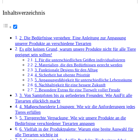
Inhaltsverzeichnis
2. Die Bedürfnisse ⁣verstehen: Eine Anleitung zur Anpassung
unserer Produkte an verschiedene Tierarten
Es gibt keinen Grund, warum unsere ​Produkte nicht für alle Tiere
geeignet sein sollten!
1. Für die unterschiedlichen ‌Größen individualisieren
2. Materialien, die den Bedürfnissen gerecht werden
3. Funktionale Designs für den Alltag
4. Sicherheit hat oberste Priorität
5. Anpassungsfähigkeit für unterschiedliche Lebensräume
6. Nachhaltigkeit für eine bessere Zukunft
7. Besondere Extras für eine Tierwelt voller Freude
3. Von Samtpfoten bis zu gefiederten Freunden: Wie AniFit alle
Tierarten glücklich macht
4. Maßgeschneiderte Lösungen: Wie wir die⁣ Anforderungen jedes
Tieres erfüllen
5. Tiergerechte⁣ Verpackung: Wie wir unsere Produkte an die
Bedürfnisse verschiedener Tierarten anpassen
6. Vielfalt in der Produktpalette: Warum eine breite Auswahl für
alle Tierarten wichtig ist