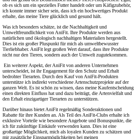
ob es sich um ⁤ein spezielles Futter handelt oder um Käfigzubehör,
ich konnte immer sicher ⁤sein, dass ich ein hochwertiges Produkt
erhalte, das⁣ meine Tiere glücklich ​und​ gesund hält.
Was ich besonders schätze, ist die Nachhaltigkeit und
Umweltfreundlichkeit von AniFit. Ihre Produkte werden aus
natürlichen und ökologisch nachhaltigen⁤ Materialien hergestellt.
Dies ‍ist ein großer Pluspunkt für mich als umweltbewusster
Tierliebhaber.⁢ AniFit legt großen⁢ Wert darauf, dass ihre Produkte
nicht nur den Tieren, ⁣sondern auch der Umwelt zugutekommen.
‌ Ein weiterer Aspekt, der AniFit von anderen Unternehmen‌
unterscheidet, ist ihr Engagement für den Schutz und Erhalt‍
bedrohter Tierarten. Durch den Kauf von AniFit-Produkten
unterstütze ich indirekt verschiedene Artenschutzprojekte auf der
ganzen ​Welt. ​Es ist schön zu wissen, dass meine Kaufentscheidung
einen direkten Einfluss hat und dazu beiträgt, die Artenvielfalt und
den Erhalt einzigartiger Tierarten zu unterstützen.
⁣Darüber hinaus bietet AniFit regelmäßig Sonderaktionen und
Rabatte für ihre⁣ Kunden an. ‍Als Teil ‌des AniFit-Clubs erhalte ich
exklusive Vorteile wie besondere Angebote und Bonuspunkte, die
ich für zukünftige Einkäufe verwenden kann. Dies ist eine
großartige Möglichkeit, mich​ als loyalen Kunden zu schätzen und
mir zusätzliche Einsparmöglichkeiten bei meinen