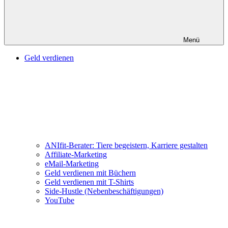
Menü
Geld verdienen
ANIfit-Berater: Tiere begeistern, Karriere gestalten
Affiliate-Marketing
eMail-Marketing
Geld verdienen mit Büchern
Geld verdienen mit T-Shirts
Side-Hustle (Nebenbeschäftigungen)
YouTube