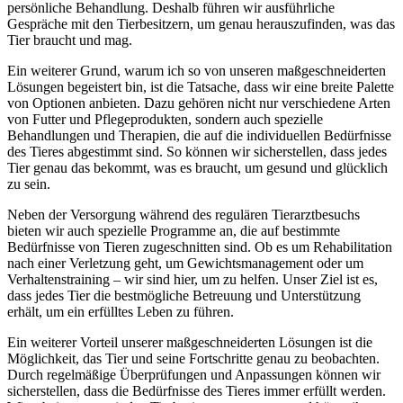
persönliche Behandlung.‌ Deshalb führen wir ausführliche
Gespräche mit den⁤ Tierbesitzern, um genau herauszufinden, was‌ das
Tier​ braucht und mag.
Ein weiterer​ Grund, warum ich so von unseren maßgeschneiderten
Lösungen begeistert bin, ​ist die Tatsache, dass wir eine breite Palette
⁢von Optionen anbieten. Dazu gehören nicht nur verschiedene Arten
von‍ Futter und Pflegeprodukten, sondern auch spezielle
Behandlungen und Therapien, die auf die individuellen Bedürfnisse
des‍ Tieres abgestimmt sind. So können wir sicherstellen, dass jedes
Tier ​genau das ‌bekommt, was es braucht,‌ um gesund und glücklich
zu sein.
Neben der Versorgung während des regulären​ Tierarztbesuchs
bieten wir auch spezielle Programme an, die auf bestimmte
Bedürfnisse von Tieren zugeschnitten sind. Ob es um ⁢Rehabilitation
nach einer⁤ Verletzung geht, um Gewichtsmanagement oder um
Verhaltenstraining – wir⁢ sind ⁤hier, um zu helfen. Unser Ziel ist ⁣es,
dass jedes Tier die bestmögliche Betreuung und Unterstützung
erhält, um ein erfülltes Leben zu führen.
Ein weiterer ​Vorteil unserer maßgeschneiderten Lösungen ist die
Möglichkeit, ⁤das Tier und seine‍ Fortschritte genau zu beobachten.
Durch regelmäßige Überprüfungen ‍und Anpassungen können wir
sicherstellen, dass die Bedürfnisse des Tieres immer erfüllt werden.