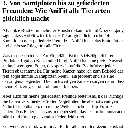
3. Von Samtpfoten bis zu gefiederten
Freunden: Wie AniFit alle Tierarten
glücklich macht
Als stolze Besitzerin mehrerer ⁣Haustiere kann ich mit Überzeugung
sagen, dass AniFit wirklich jede Tierart glücklich macht. Ob
Samtpfoten oder gefiederte Freunde – AniFit bietet das beste Futter
und die beste Pflege für alle Tiere.
Was mir besonders an AniFit gefällt, ist die Vielseitigkeit ihrer
Produkte. Egal ob Katze oder Hund, AniFit hat eine große Auswahl
an⁢ hochwertigem Futter, das speziell auf die Bedürfnisse jeder
Tierart abgestimmt ist. Für meine Katzen habe ich zum Beispiel das
fein abgestimmte „Samtpfoten-Menü“ ausprobiert und sie sind
davon ganz begeistert. Die ​hochwertigen Zutaten sorgen dafür, dass
meine Katzen gesund und munter bleiben.
Aber auch für meine gefiederten Freunde bietet AniFit ⁤das Richtige.
Sie haben verschiedene Sorten Vogelfutter, die alle notwendigen
Nährstoffe enthalten, um meine‌ Wellensittiche ​in ‍Top-Form zu
halten. Das Futter ist so zusammengestellt, dass es ihr Immunsystem
stärkt und für ein⁢ glänzendes Federkleid ‍sorgt.
Ein weiterer​ Grund, warum AniFit für alle Tierarten geeignet ist, ist