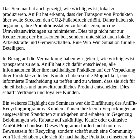
Das Seminar ​hat auch gezeigt, wie wichtig es ist, lokal zu
produzieren. AniFit hat erkannt, dass der Transport von Produkten
über weite Strecken den CO2-Fußabdruck ⁤erhöht. Daher haben sie
begonnen, ihre Produktionsstätten zu lokalisieren, um die
Umweltauswirkungen zu minimieren. Dies trägt nicht‍ nur zur
Reduzierung der Emissionen bei,⁢ sondern unterstützt auch lokale
Arbeitskräfte und Gemeinschaften. ⁢Eine Win-Win-Situation für alle
Beteiligten.
In Bezug auf die Vermarktung haben wir gelernt, wie wichtig ⁤es ist,
transparent zu sein.⁢ AniFit hat sich dafür entschieden,⁢ alle
Informationen über ihre nachhaltigen Praktiken auf der Verpackung
ihrer Produkte zu teilen. Kunden haben⁤ so die Möglichkeit, eine
informierte Entscheidung zu treffen und zu wissen, dass sie sich für
ein⁢ ethisches und ⁤umweltfreundliches Produkt entscheiden. Dies
schafft Vertrauen und loyalere‍ Kunden.
Ein weiteres Highlight⁤ des Seminars war die Einführung des AniFit-
Recyclingprogramms. Kunden können ihre leeren ‍Verpackungen⁢ an⁣
ausgewählten Standorten ⁢zurückgeben und erhalten im Gegenzug
Belohnungen‌ wie Rabatte auf zukünftige Käufe oder exklusive
AniFit-Merchandise. Dieses Programm fördert nicht nur das
Bewusstsein für Recycling, sondern schafft auch eine ⁣Community
von Tierliebhabern, die sich für nachhaltige ​Praktiken einsetzen. Es