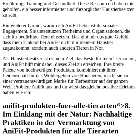
Ernährung, ‍Training⁣ und Gesundheit. Diese Ressourcen haben mir
geholfen, ein besser informierter und fürsorglicher Haustierbesitzer
zu sein.
Ein⁢ weiterer Grund, warum ich AniFit liebe, ist ihr soziales
Engagement. Sie unterstützen Tierheime und Organisationen, die
sich für bedürftige Tiere einsetzen.​ Das gibt mir das ⁣gute ‍Gefühl,
dass mein Einkauf‌ bei AniFit nicht nur meinem Haustier
zugutekommt, sondern auch anderen Tieren in Not.
Als Haustierbesitzer ist es ⁣mein ‌Ziel, das Beste für mein Tier zu tun,
und AniFit hilft mir dabei, dieses Ziel zu erreichen. Ihre breite
Palette von hochwertigen Produkten, kombiniert mit ihrer
Leidenschaft für das Wohlergehen‍ von Haustieren, macht sie zu⁢
einer vertrauenswürdigen Marke ​für⁢ Tierbesitzer auf der ganzen
Welt. Probiere AniFit aus und du wirst das gleiche positive Erlebnis
haben wie ich!
anifit-produkten-fuer-alle-tierarten“>8.
Im Einklang ​mit der Natur: Nachhaltige
Praktiken in der Vermarktung von
AniFit-Produkten für alle Tierarten