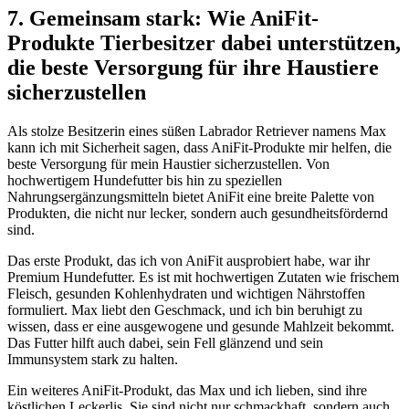
7. Gemeinsam stark: Wie AniFit-
Produkte Tierbesitzer dabei unterstützen,
die beste Versorgung für ihre Haustiere
⁣sicherzustellen
Als stolze‌ Besitzerin eines süßen ⁢Labrador Retriever namens​ Max
kann ich mit Sicherheit sagen, dass AniFit-Produkte mir helfen, die
beste Versorgung für mein Haustier sicherzustellen. Von
hochwertigem Hundefutter bis hin zu speziellen
Nahrungsergänzungsmitteln bietet⁢ AniFit eine breite Palette von
Produkten, die nicht nur⁢ lecker, sondern auch gesundheitsfördernd
sind.
Das erste Produkt, das ich von AniFit ausprobiert habe, war ihr
Premium Hundefutter. Es ⁣ist‌ mit hochwertigen Zutaten wie frischem
Fleisch, gesunden Kohlenhydraten und wichtigen Nährstoffen
formuliert. Max liebt den Geschmack, und ich bin beruhigt zu
wissen, dass er eine ausgewogene und gesunde Mahlzeit bekommt.
Das Futter hilft auch dabei, sein Fell glänzend und sein
Immunsystem stark zu‌ halten.
Ein weiteres AniFit-Produkt, ​das Max und ich lieben, sind ihre
köstlichen Leckerlis. Sie​ sind nicht nur schmackhaft, sondern auch