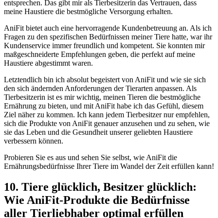
entsprechen. Das gibt mir als Tierbesitzerin das Vertrauen, dass⁣
meine Haustiere die bestmögliche ⁣Versorgung⁤ erhalten.
AniFit bietet auch eine hervorragende Kundenbetreuung an. Als ich
Fragen zu den spezifischen Bedürfnissen meiner Tiere⁣ hatte, war ihr
Kundenservice immer freundlich und ⁣kompetent. Sie konnten ‍mir
maßgeschneiderte Empfehlungen geben, die‌ perfekt auf meine
Haustiere abgestimmt waren.
Letztendlich bin ich absolut begeistert von AniFit und wie ⁣sie sich
den sich ändernden Anforderungen der Tierarten anpassen. Als
Tierbesitzerin ist es mir ‌wichtig, meinen Tieren die bestmögliche
Ernährung zu bieten, und mit⁢ AniFit habe‍ ich das Gefühl, diesem
Ziel näher zu kommen. Ich kann jedem Tierbesitzer nur empfehlen,
sich die Produkte von AniFit genauer anzusehen und zu sehen, wie
sie ‌das Leben und⁣ die Gesundheit unserer geliebten Haustiere
verbessern können.
Probieren Sie es ‍aus ⁤und sehen Sie selbst, wie‌ AniFit die
Ernährungsbedürfnisse Ihrer Tiere im Wandel der Zeit erfüllen kann!
10. Tiere ⁤glücklich, Besitzer⁢ glücklich:
Wie AniFit-Produkte die Bedürfnisse
aller Tierliebhaber optimal erfüllen