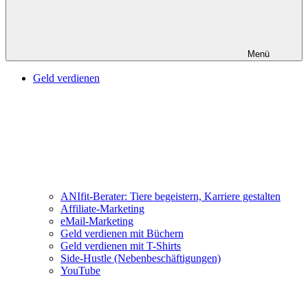
Menü
Geld verdienen
ANIfit-Berater: Tiere begeistern, Karriere gestalten
Affiliate-Marketing
eMail-Marketing
Geld verdienen mit Büchern
Geld verdienen mit T-Shirts
Side-Hustle (Nebenbeschäftigungen)
YouTube