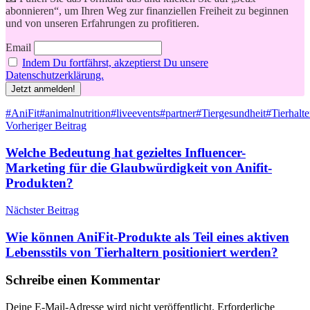
abonnieren“, um Ihren Weg zur finanziellen Freiheit zu beginnen
und von unseren Erfahrungen zu profitieren.
Email
Indem Du fortfährst, akzeptierst Du unsere
Datenschutzerklärung.
Schlagwörter
#AniFit
#animalnutrition
#liveevents
#partner
#Tiergesundheit
#Tierhalte
Beitragsnavigation
Vorheriger Beitrag
Welche Bedeutung hat gezieltes Influencer-
Marketing für die Glaubwürdigkeit von Anifit-
Produkten?
Nächster Beitrag
Wie können AniFit-Produkte als Teil eines aktiven
Lebensstils von Tierhaltern positioniert werden?
Schreibe einen Kommentar
Deine E-Mail-Adresse wird nicht veröffentlicht.
Erforderliche