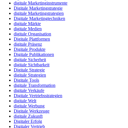
digitale Marketinginstrumente
Digitale Marketingstrategie
digitale Marketingstrategien
Digitale Marketingtechniken
digitale Märkte
digitale Medien
digitale Organisation
Digitale Plattformen
digitale Präsenz
Digitale Produkte
Digitale Publikationen
digitale Sicherheit
digitale Sichtbarkeit
Digitale Strategie
digitale Strategien
Digitale Tools
digitale Transformation
digitale Verkäufe
Digitale Vertriebsstrategien
digitale Welt
digitale Werbung
Digitale Werkzeuge
digitale Zukunft
Digitaler Erfolg
Digitaler Vertrieb