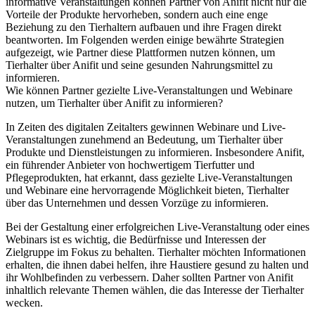
informative Veranstaltungen können Partner von Anifit nicht nur die
Vorteile der Produkte hervorheben, sondern auch eine enge
Beziehung zu den Tierhaltern aufbauen und ihre Fragen direkt
beantworten. Im Folgenden werden einige bewährte Strategien
aufgezeigt, wie Partner diese Plattformen nutzen können, um
Tierhalter über Anifit und seine gesunden Nahrungsmittel zu
informieren.
Wie können ⁢Partner gezielte Live-Veranstaltungen und ‍Webinare
nutzen, um Tierhalter über Anifit‌ zu informieren?
In Zeiten des digitalen Zeitalters gewinnen Webinare und Live-
Veranstaltungen zunehmend an Bedeutung, um ⁤Tierhalter ‍über
Produkte und Dienstleistungen zu informieren. ​Insbesondere Anifit,
ein​ führender Anbieter von hochwertigem Tierfutter und
Pflegeprodukten, ⁤hat erkannt, dass gezielte Live-Veranstaltungen
und Webinare eine ​hervorragende Möglichkeit bieten, Tierhalter
über das Unternehmen und dessen Vorzüge zu informieren.
Bei der Gestaltung einer erfolgreichen Live-Veranstaltung oder eines​
Webinars ist es wichtig, die Bedürfnisse und Interessen der
Zielgruppe im ​Fokus ‍zu ‍behalten. Tierhalter möchten Informationen
erhalten, die ihnen dabei‍ helfen, ihre Haustiere gesund zu⁤ halten und
ihr Wohlbefinden zu verbessern. Daher sollten Partner von Anifit
inhaltlich relevante ⁤Themen wählen,⁤ die das Interesse der Tierhalter⁣
wecken.