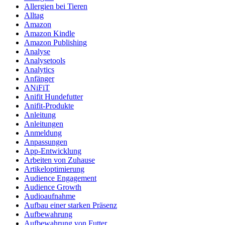
Allergien bei Tieren
Alltag
Amazon
Amazon Kindle
Amazon Publishing
Analyse
Analysetools
Analytics
Anfänger
ANiFiT
Anifit Hundefutter
Anifit-Produkte
Anleitung
Anleitungen
Anmeldung
Anpassungen
App-Entwicklung
Arbeiten von Zuhause
Artikeloptimierung
Audience Engagement
Audience Growth
Audioaufnahme
Aufbau einer starken Präsenz
Aufbewahrung
Aufbewahrung von Futter