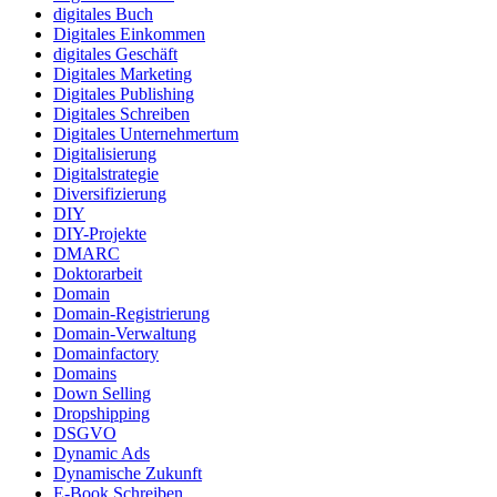
digitales Buch
Digitales Einkommen
digitales Geschäft
Digitales Marketing
Digitales Publishing
Digitales Schreiben
Digitales Unternehmertum
Digitalisierung
Digitalstrategie
Diversifizierung
DIY
DIY-Projekte
DMARC
Doktorarbeit
Domain
Domain-Registrierung
Domain-Verwaltung
Domainfactory
Domains
Down Selling
Dropshipping
DSGVO
Dynamic Ads
Dynamische Zukunft
E-Book Schreiben