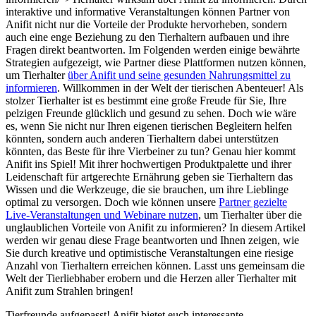
interaktive und informative Veranstaltungen können Partner von
Anifit nicht nur die Vorteile der Produkte hervorheben, sondern
auch eine enge Beziehung zu den Tierhaltern aufbauen und ihre
Fragen direkt beantworten. Im Folgenden werden einige bewährte
Strategien aufgezeigt, wie Partner diese Plattformen nutzen können,
um Tierhalter
über Anifit und seine gesunden Nahrungsmittel zu
informieren
. Willkommen in der Welt der tierischen Abenteuer! Als
stolzer Tierhalter ist es bestimmt eine große Freude für Sie, Ihre
pelzigen ⁤Freunde glücklich und gesund zu sehen. Doch wie ⁢wäre
es, wenn Sie nicht nur‌ Ihren eigenen tierischen Begleitern helfen
könnten,⁤ sondern auch anderen Tierhaltern dabei unterstützen
könnten, das Beste für ihre Vierbeiner zu tun? Genau hier ⁢kommt​
Anifit ins Spiel! Mit ihrer hochwertigen Produktpalette​ und ihrer
Leidenschaft für artgerechte Ernährung geben sie Tierhaltern das
Wissen und die ⁣Werkzeuge, die sie brauchen, um ihre Lieblinge
optimal zu versorgen. Doch wie können unsere
Partner gezielte
Live-Veranstaltungen und Webinare nutzen
, um Tierhalter über die
unglaublichen Vorteile von Anifit zu informieren? In diesem Artikel
werden wir genau diese Frage beantworten und Ihnen zeigen, wie
Sie durch kreative ⁢und ⁢optimistische Veranstaltungen eine riesige
Anzahl ⁣von Tierhaltern erreichen können. Lasst uns gemeinsam​ die
Welt der Tierliebhaber erobern und die Herzen aller Tierhalter mit
Anifit zum Strahlen‌ bringen!
Tierfreunde aufgepasst! Anifit bietet euch interessante