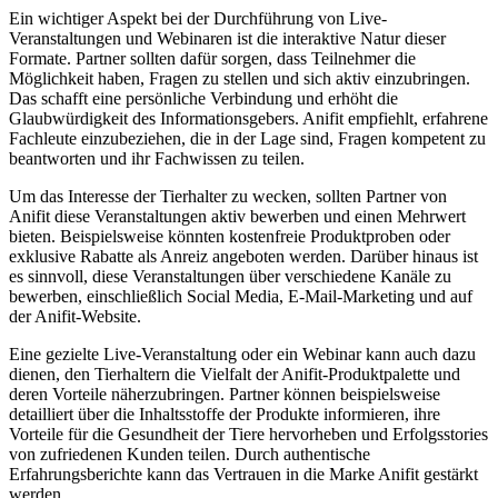
Ein⁣ wichtiger Aspekt bei der Durchführung von Live-
Veranstaltungen‌ und Webinaren ist ‍die interaktive Natur dieser
Formate. Partner sollten⁤ dafür sorgen,‍ dass Teilnehmer die
Möglichkeit haben,⁤ Fragen‌ zu stellen⁣ und sich ​aktiv einzubringen.
Das schafft eine⁣ persönliche Verbindung und erhöht die
Glaubwürdigkeit des Informationsgebers. Anifit​ empfiehlt, erfahrene
Fachleute einzubeziehen, die ‍in ⁤der Lage sind, Fragen kompetent zu
beantworten und⁤ ihr Fachwissen zu teilen.
Um das Interesse der Tierhalter zu wecken,⁤ sollten Partner⁤ von
Anifit diese Veranstaltungen aktiv bewerben und einen Mehrwert
bieten. Beispielsweise könnten kostenfreie Produktproben oder‍
exklusive Rabatte ‌als Anreiz angeboten werden.⁤ Darüber ⁣hinaus ist
es ⁢sinnvoll, diese Veranstaltungen über ​verschiedene Kanäle zu
bewerben, einschließlich Social Media, E-Mail-Marketing⁣ und auf
der Anifit-Website.
Eine gezielte Live-Veranstaltung oder ​ein​ Webinar kann auch ‌dazu
dienen, den ⁢Tierhaltern die Vielfalt der Anifit-Produktpalette⁣ und
deren Vorteile näherzubringen. Partner können beispielsweise
detailliert über die‍ Inhaltsstoffe der Produkte informieren, ihre⁢
Vorteile für die Gesundheit der ‌Tiere‍ hervorheben und Erfolgsstories
von zufriedenen Kunden teilen.⁢ Durch authentische‍
Erfahrungsberichte kann das‌ Vertrauen in⁢ die ⁢Marke‌ Anifit gestärkt
werden.