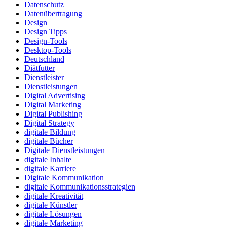
Datenschutz
Datenübertragung
Design
Design Tipps
Design-Tools
Desktop-Tools
Deutschland
Diätfutter
Dienstleister
Dienstleistungen
Digital Advertising
Digital Marketing
Digital Publishing
Digital Strategy
digitale Bildung
digitale Bücher
Digitale Dienstleistungen
digitale Inhalte
digitale Karriere
Digitale Kommunikation
digitale Kommunikationsstrategien
digitale Kreativität
digitale Künstler
digitale Lösungen
digitale Marketing