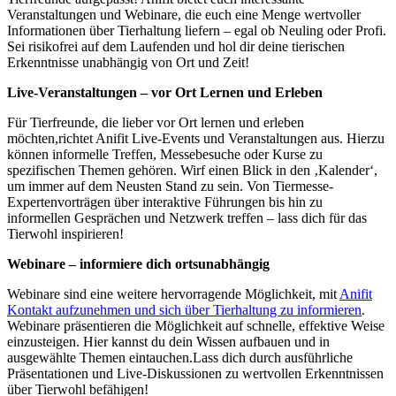
Veranstaltungen und Webinare, die euch eine Menge wertvoller
Informationen über Tierhaltung liefern – egal ob Neuling oder Profi.
Sei risikofrei auf ⁤dem Laufenden und‌ hol dir deine tierischen⁣
Erkenntnisse unabhängig von Ort‍ und ⁤Zeit!
Live-Veranstaltungen – vor Ort Lernen ⁤und⁢ Erleben
Für Tierfreunde, die lieber ‌vor ⁤Ort lernen und erleben
möchten,richtet Anifit Live-Events und Veranstaltungen aus. Hierzu
können informelle Treffen, Messebesuche oder Kurse zu
spezifischen Themen gehören. Wirf‌ einen Blick in den ‚Kalender‘,
um immer auf dem Neusten Stand‍ zu sein. Von Tiermesse-
Expertenvorträgen über interaktive Führungen ⁢bis hin zu
informellen Gesprächen und Netzwerk treffen – lass dich für das
Tierwohl inspirieren!
Webinare – informiere dich ortsunabhängig
Webinare sind eine weitere hervorragende ⁤Möglichkeit, mit
Anifit
Kontakt aufzunehmen und sich über Tierhaltung zu⁤ informieren
.
Webinare präsentieren die Möglichkeit auf schnelle, effektive Weise
einzusteigen. Hier kannst ‌du dein⁤ Wissen aufbauen ⁣und in
ausgewählte Themen eintauchen.Lass dich ‌durch ausführliche
Präsentationen und Live-Diskussionen zu‌ wertvollen Erkenntnissen
über Tierwohl befähigen!