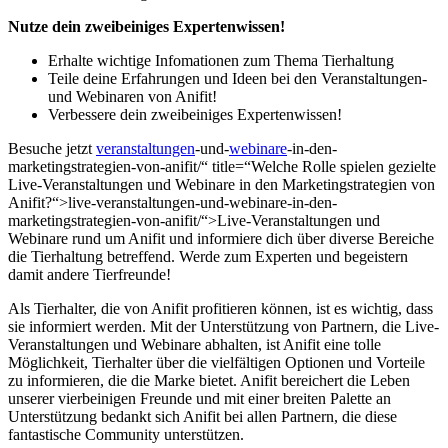
Nutze dein‌ zweibeiniges Expertenwissen!
Erhalte‍ wichtige Infomationen zum Thema Tierhaltung
Teile deine Erfahrungen und Ideen bei den Veranstaltungen-
und Webinaren von Anifit!
Verbessere dein⁣ zweibeiniges Expertenwissen!
Besuche jetzt
veranstaltungen
-und-
webinare
-in-den-
marketingstrategien-von-anifit/“ title=“Welche Rolle spielen gezielte
Live-Veranstaltungen und Webinare in den Marketingstrategien von
Anifit?“>live-veranstaltungen-und-webinare-in-den-
marketingstrategien-von-anifit/“>Live-Veranstaltungen und
Webinare rund um Anifit und informiere dich über diverse Bereiche
die Tierhaltung betreffend. Werde zum Experten⁣ und begeistern
damit ​andere Tierfreunde!
Als Tierhalter, die von Anifit profitieren können, ist ⁣es wichtig,⁣ dass
sie informiert⁣ werden. Mit der Unterstützung​ von Partnern,⁤ die Live-
Veranstaltungen‍ und Webinare abhalten, ist Anifit eine tolle
Möglichkeit, Tierhalter‌ über die vielfältigen Optionen und Vorteile
⁢zu informieren, die die Marke bietet. Anifit‌ bereichert die⁤ Leben
unserer vierbeinigen Freunde und mit einer breiten Palette an
Unterstützung bedankt sich Anifit bei allen Partnern, die diese
fantastische Community unterstützen.