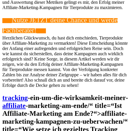
und Auswertung dieser Metriken gelingt es mir, den Erfolg meiner
Affiliate-Marketing-Kampagnen für Tierprodukte zu maximieren.
Nutze JETZT deine Chance und werde
Fachberater!
Herzlichen⁣ Glückwunsch, du hast dich entschieden,⁢ Tierprodukte
über Affiliate-Marketing zu⁤ vermarkten! Diese⁣ Entscheidung⁢ könnte⁢
der Anfang einer aufregenden ⁣und erfolgreichen Reise ‍sein. Doch
wie‌ kannst du ⁢sicherstellen, dass deine Kampagnen auch⁤ wirklich
erfolgreich sind? Keine Sorge, in⁣ diesem ⁤Artikel⁣ werden wir dir
zeigen,⁢ wie du den Erfolg deiner Affiliate-Marketing-Kampagnen
für Tierprodukte messen kannst. Von der Verfolgung ⁤konkreter
Zahlen ​bis zur Analyse deiner ​Zielgruppe – wir‌ haben alles für‌ dich
vorbereitet! Also schnall dich​ an und‍ bereite⁤ dich darauf vor, deine
Erfolge durch​ die Decke gehen zu ‍sehen!
tracking
-ein-um-die-wirksamkeit-meiner-
affiliate
-marketing-am-ende/“ title=“Ist
Affiliate-Marketing am Ende?“>affiliate-
marketing-kampagnen-zu-ueberwachen/“
title=“Wie setze ich gezieltes Tracking