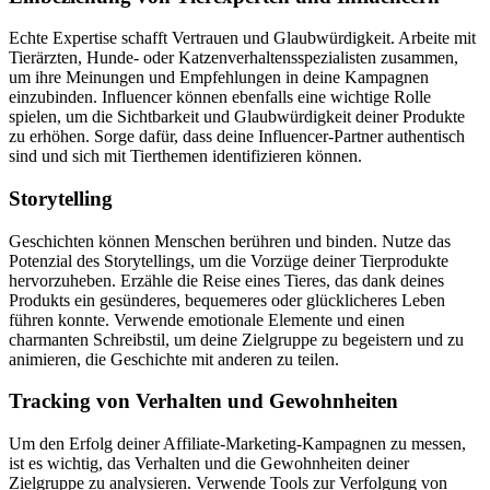
Echte Expertise schafft Vertrauen und Glaubwürdigkeit. Arbeite mit⁣
Tierärzten,​ Hunde- oder Katzenverhaltensspezialisten zusammen,
um ihre​ Meinungen und⁤ Empfehlungen in deine Kampagnen‍
einzubinden. Influencer ⁤können ebenfalls eine wichtige Rolle
spielen, um die ⁢Sichtbarkeit und Glaubwürdigkeit deiner Produkte
⁤zu‍ erhöhen. Sorge ⁢dafür,‌ dass ⁣deine Influencer-Partner authentisch​
sind ‍und sich⁣ mit Tierthemen identifizieren ⁤können.
Storytelling
Geschichten ​können‍ Menschen berühren⁣ und binden.⁤ Nutze​ das
Potenzial​ des ‍Storytellings, um die⁤ Vorzüge deiner Tierprodukte
hervorzuheben. ⁤Erzähle die Reise‌ eines Tieres, das dank ⁤deines
Produkts ⁤ein gesünderes, bequemeres oder glücklicheres Leben
‌führen konnte.⁤ Verwende ​emotionale Elemente und⁣ einen
⁣charmanten Schreibstil, um ​deine Zielgruppe zu begeistern​ und zu
animieren, die Geschichte mit anderen zu teilen.
Tracking von Verhalten und Gewohnheiten
Um den Erfolg​ deiner ⁣Affiliate-Marketing-Kampagnen zu​ messen,
ist es wichtig, das Verhalten ‍und die Gewohnheiten deiner⁤
Zielgruppe zu​ analysieren. Verwende Tools zur Verfolgung ⁤von