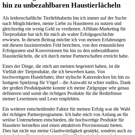
hin zu unbezahlbaren Haustierlächeln
Als leidenschaftliche Tierliebhaberin ⁣bin⁣ ich‌ immer auf der Suche
nach ​Möglichkeiten, meine Liebe ‌zu Haustieren zu nutzen und
gleichzeitig ein wenig Geld‍ zu verdienen. ⁤Affiliate-Marketing für
Tierprodukte hat ⁤sich für‍ mich⁢ als wahre Erfolgsgeschichte
erwiesen. In⁤ diesem Beitrag‌ möchte ich ​von meinen Erfahrungen
mit diesem faszinierenden Feld berichten, von den⁤ erstaunlichen‌
Erfolgsraten und Konversionen bis hin⁤ zu den unbezahlbaren
‍Haustierlächeln, die ich durch meine⁤ Partnerschaften erreicht⁢ habe.
Eines der Dinge, die mich am meisten ⁢begeistert haben, ist ‌die
⁢Vielfalt der Tierprodukte, die ich bewerben​ kann. Von
⁢hochwertigem Hundefutter,​ über ‍stylische Katzendecken ⁣bis hin‌ zu
lustigem​ Spielzeug für Vögel – die Auswahl ist schier⁤ endlos. Dank ​
der ​großen Produktpalette konnte ich meine Zielgruppe ‍sehr genau⁣
definieren⁣ und ⁢somit ⁢die richtigen Produkte für die Bedürfnisse⁢
meiner Leserinnen und Leser⁣ empfehlen.
Ein ​weiterer entscheidender ‌Faktor für meinen Erfolg war⁣ die Wahl
‍der richtigen Partnerprogramme. Ich habe mich von Anfang an⁤ für
seriöse Unternehmen entschieden,⁣ die hochwertige Produkte für⁢
Haustiere herstellen und einen attraktiven⁣ Provisionssatz bieten.
Dies hat nicht nur meine Glaubwürdigkeit gestärkt, ‍sondern auch zu