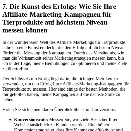
7. Die Kunst ⁢des Erfolgs: ⁣Wie ‌Sie​ Ihre
Affiliate-Marketing-Kampagnen für
Tierprodukte auf⁤ höchstem‌ Niveau‍
messen können
In der ​wunderbaren Welt des Affiliate-Marketings⁢ für Tierprodukte
habe‍ ich ‍eine⁣ Kunst entdeckt,​ die den ​Erfolg auf ⁢höchstem Niveau
fördert: ​die Messung der‌ Kampagnen.⁤ Durch das ‍Verständnis, wie
man die Wirksamkeit⁤ seiner Marketingstrategien⁣ messen kann,​ bin⁢
ich in der Lage, meine Bemühungen zu optimieren und meine​ Ziele
zu übertreffen.
Der Schlüssel zum Erfolg liegt⁣ darin, ⁤die ​richtigen ‍Metriken ⁢zu
verwenden, ‌um den Erfolg Ihrer Affiliate-Marketing-Kampagnen für
Tierprodukte zu messen. Hier sind ​einige der besten Methoden, die‌
mir geholfen haben, meine​ Kampagnen auf die nächste Stufe zu
heben:
Holen Sie sich einen klaren⁣ Überblick ⁤über Ihre‍ Conversions:
Konversionsrate:
⁢Messen Sie, ⁣wie‌ viele Besucher Ihrer
Website tatsächlich⁣ zu ​Kunden ‌werden. Eine ⁤höhere
Konversionsrate zeigt, dass Ihre⁢ Kampagne‍ effektiv ist und‌