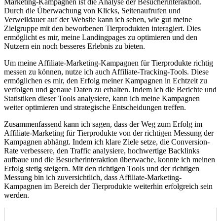
Marketing-Kampagnen ist die⁣ Analyse der Besucherinteraktion.
Durch ‌die ​Überwachung von Klicks, Seitenaufrufen und
Verweildauer auf der Website kann ich⁤ sehen,⁤ wie gut meine
Zielgruppe mit den beworbenen‌ Tierprodukten ⁤interagiert. Dies
ermöglicht es mir, ​meine⁢ Landingpages‌ zu optimieren und⁣ den
Nutzern ein noch besseres ‍Erlebnis zu bieten.
Um ⁤meine ⁤Affiliate-Marketing-Kampagnen für Tierprodukte richtig
messen ⁣zu können, nutze‌ ich auch Affiliate-Tracking-Tools. Diese
ermöglichen es mir, den‌ Erfolg meiner⁣ Kampagnen in ‍Echtzeit zu⁣
verfolgen und ‍genaue Daten zu erhalten. ⁣Indem ⁣ich die Berichte und
Statistiken dieser Tools analysiere, kann ich⁤ meine Kampagnen
weiter optimieren und strategische Entscheidungen treffen.
Zusammenfassend kann ich sagen, dass der Weg zum ‌Erfolg im
Affiliate-Marketing ⁤für Tierprodukte von der richtigen Messung⁤ der
Kampagnen abhängt. ⁣Indem ‍ich klare⁤ Ziele ​setze, die Conversion-
Rate verbessere, den⁢ Traffic⁤ analysiere, hochwertige ‌Backlinks
aufbaue und‌ die ‍Besucherinteraktion überwache, konnte ‍ich meinen
Erfolg⁣ stetig steigern. Mit den richtigen Tools und ‍der richtigen
Messung ⁤bin ich zuversichtlich,⁤ dass Affiliate-Marketing-
Kampagnen im‍ Bereich der ⁢Tierprodukte weiterhin erfolgreich sein⁤
werden.