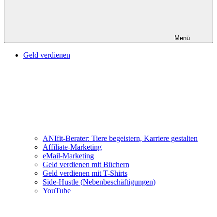
Menü
Geld verdienen
ANIfit-Berater: Tiere begeistern, Karriere gestalten
Affiliate-Marketing
eMail-Marketing
Geld verdienen mit Büchern
Geld verdienen mit T-Shirts
Side-Hustle (Nebenbeschäftigungen)
YouTube