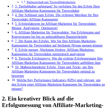
Partnerschaft mit Tierwohltätigkeiten
3. Tierliebhaber aufgepasst!⁣ So verfolgen ‌Sie den⁢ Erfolg Ihrer
Affiliate-Marketing-Kampagnen für ⁣Tierprodukte
4. Der Schlüssel zum Erfolg: Die richtigen Metriken⁤ für Ihre
Tierprodukt-Affiliate-Kampagnen
5. Erfolgsfaktoren ⁤im Affiliate-Marketing⁣ für Tierprodukte:
‌Messen, Analysieren, Optimieren!
6. Affiliate-Marketing für Tierprodukte:⁤ Von Erfolgsraten ⁢und
Konversionen⁢ bis hin zu unbezahlbaren Haustierlächeln
7. Die Kunst ⁢des Erfolgs: ⁣Wie ‌Sie​ Ihre Affiliate-Marketing-
Kampagnen für Tierprodukte auf⁤ höchstem‌ Niveau‍ messen können
8. Erfolg messen, Wachstum ⁤fördern: Affiliate-Marketing-
Kampagnen‍ für Tierprodukte optimistisch analysieren
9. Tierische ⁣Erfolgsstorys: ​Wie die ‍richtige Erfolgsmessung Ihre
Affiliate-Marketing-Kampagnen für Tierprodukte​ aufblühen lässt
10. Maßgeschneiderter⁣ Erfolg: Tipps und Tricks, um Ihre
Affiliate-Marketing-Kampagnen für Tierprodukte optimal​ zu
bewerten
Welche Key Performance Indicators (KPIs) sind relevant, um
⁢den Erfolg einer Affiliate-Marketing-Kampagne für Tierprodukte zu
messen?
2. ‌Ein ⁤kreativer Blick⁤ auf ​die
⁢Erfolgsmessung von Affiliate-Marketing-