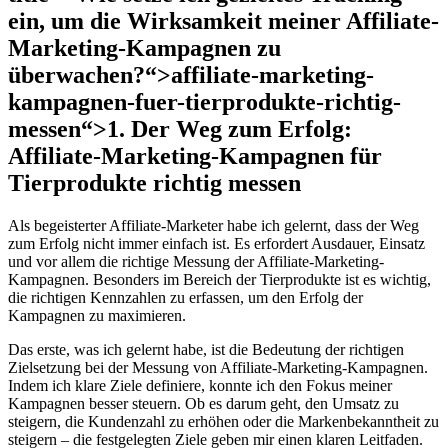
ein, um die Wirksamkeit meiner Affiliate-
Marketing-Kampagnen zu
überwachen?“>affiliate-marketing-
kampagnen-fuer-tierprodukte-richtig-
messen“>1. Der ​Weg zum‍ Erfolg:
Affiliate-Marketing-Kampagnen für
Tierprodukte richtig messen
Als begeisterter Affiliate-Marketer⁢ habe⁣ ich gelernt, dass der⁢ Weg⁢
zum Erfolg nicht immer‍ einfach⁤ ist. Es erfordert Ausdauer, Einsatz
‌und⁤ vor ‌allem die richtige Messung ⁢der ‍Affiliate-Marketing-
Kampagnen. Besonders im Bereich der Tierprodukte ​ist es wichtig,
die richtigen Kennzahlen zu erfassen, um⁢ den ‌Erfolg ‌der
⁤Kampagnen zu maximieren.
Das ‌erste, was ich‌ gelernt habe, ist‍ die ⁤Bedeutung der richtigen
Zielsetzung⁣ bei der Messung ‌von⁣ Affiliate-Marketing-Kampagnen.
Indem ​ich klare Ziele definiere, konnte ‍ich ​den Fokus meiner
Kampagnen besser ​steuern. Ob ‍es darum geht, den Umsatz zu
⁤steigern,‌ die Kundenzahl zu erhöhen oder die ‌Markenbekanntheit ‍zu
steigern – die festgelegten ⁣Ziele geben mir einen klaren Leitfaden.