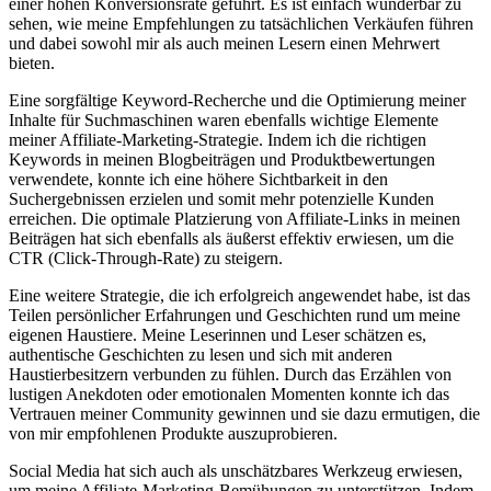
einer hohen Konversionsrate geführt. Es ist einfach wunderbar zu
sehen, wie ‌meine Empfehlungen ​zu tatsächlichen Verkäufen‍ führen
und dabei⁢ sowohl​ mir als ⁢auch⁣ meinen Lesern‍ einen ⁢Mehrwert
bieten.
Eine sorgfältige ‍Keyword-Recherche ‌und‍ die Optimierung meiner
Inhalte für ⁢Suchmaschinen waren ebenfalls ‌wichtige⁣ Elemente
meiner ⁢Affiliate-Marketing-Strategie. Indem ich die richtigen
Keywords in meinen Blogbeiträgen und Produktbewertungen
⁤verwendete,⁤ konnte ich eine höhere ⁤Sichtbarkeit in den
Suchergebnissen erzielen und somit mehr potenzielle​ Kunden⁣
erreichen. Die optimale Platzierung von Affiliate-Links in meinen
Beiträgen hat sich ebenfalls ⁢als äußerst effektiv⁤ erwiesen,⁣ um die
CTR (Click-Through-Rate) zu steigern.
Eine weitere⁢ Strategie, die ich ⁣erfolgreich angewendet habe, ist ⁤das
Teilen persönlicher Erfahrungen und Geschichten rund um meine
eigenen ⁢Haustiere. ‌Meine Leserinnen und Leser schätzen ⁢es,
authentische⁢ Geschichten ⁣zu lesen und sich mit anderen
Haustierbesitzern verbunden zu fühlen. Durch das ⁤Erzählen‍ von
lustigen Anekdoten oder emotionalen​ Momenten​ konnte ich das ​
Vertrauen meiner Community gewinnen und⁢ sie dazu ermutigen, ⁣die
von mir empfohlenen Produkte auszuprobieren.
Social ⁢Media hat sich ⁤auch‍ als unschätzbares Werkzeug⁢ erwiesen,
um meine Affiliate-Marketing-Bemühungen zu‌ unterstützen. Indem