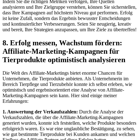
Indem Sie die ​richtigen Metriken verfolgen, Ihre⁢ Quellen
analysieren ⁢und Ihre ⁣Zielgruppe verstehen, können Sie sicherstellen,
dass Ihre Kampagnen auf höchstem ⁢Niveau gut performen. ⁤Erfolg
‌ist keine Zufall,⁣ sondern ⁢das Ergebnis bewusster Entscheidungen
und ​kontinuierlicher Verbesserungen. ‍Seien Sie ‌neugierig, kreativ
und bereit, Ihre Strategien ⁣anzupassen, um Ihre ‌Ziele zu übertreffen!
8. Erfolg messen, Wachstum ⁤fördern:
Affiliate-Marketing-Kampagnen‍ für
Tierprodukte optimistisch analysieren
Die⁤ Welt ‍des ‌Affiliate-Marketings bietet‍ enorme Chancen ⁢für
Unternehmen, die Tierprodukte anbieten. Als Unternehmerin ⁤im
Bereich Tierpflege und Tierzubehör ⁢konnte ⁣ich selbst erleben,⁣ wie
optimistisch und​ ergebnisorientiert eine Analyse von⁣ Affiliate-
Marketing-Kampagnen ​sein kann. ‌Hier sind einige meiner‌
Erfahrungen:
1. Auswertung der Verkaufszahlen:
Durch die Analyse der
Verkaufszahlen, die über⁢ die‍ Affiliate-Marketing-Kampagnen
generiert wurden, konnte ich ⁢feststellen, welche Produkte besonders⁤
erfolgreich⁢ waren. Es war eine unglaubliche‍ Bestätigung, zu sehen,‍
wie gut bestimmte Tierprodukte bei Kunden ankamen und⁢ welchen
Einfluss die Affiliate-Partner auf diese Erfolge hatten.