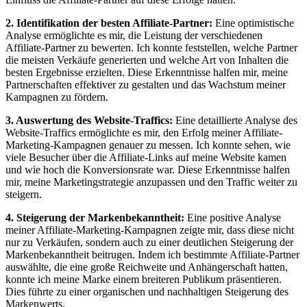
2. Identifikation der ​besten‍ Affiliate-Partner:
Eine optimistische
‍Analyse ⁢ermöglichte es mir, die⁣ Leistung der verschiedenen
⁣Affiliate-Partner zu bewerten. Ich konnte⁣ feststellen,⁤ welche ‍Partner
die meisten⁤ Verkäufe generierten und welche Art von Inhalten ‌die
besten Ergebnisse erzielten. Diese Erkenntnisse halfen mir, meine​
Partnerschaften effektiver zu ‍gestalten ​und das Wachstum meiner
Kampagnen zu​ fördern.
3. Auswertung des Website-Traffics:
Eine detaillierte ⁤Analyse des
Website-Traffics ​ermöglichte es⁢ mir,⁢ den Erfolg meiner⁢ Affiliate-
Marketing-Kampagnen genauer zu messen. Ich ​konnte sehen, wie
viele Besucher⁢ über die Affiliate-Links auf meine Website kamen⁤
und ⁢wie⁣ hoch die Konversionsrate war. Diese Erkenntnisse halfen
⁢mir, meine ⁣Marketingstrategie anzupassen und‍ den Traffic weiter zu
steigern.
4. ⁤Steigerung der Markenbekanntheit:
Eine positive Analyse
meiner Affiliate-Marketing-Kampagnen zeigte mir, dass diese nicht
nur⁣ zu Verkäufen, sondern auch zu ‍einer deutlichen⁤ Steigerung der
Markenbekanntheit ⁤beitrugen. Indem ich ⁢bestimmte‍ Affiliate-Partner
auswählte, die eine ‍große Reichweite und Anhängerschaft‍ hatten,
konnte⁤ ich meine Marke einem breiteren‍ Publikum präsentieren.
Dies führte​ zu einer organischen und nachhaltigen Steigerung ‍des
‌Markenwerts.