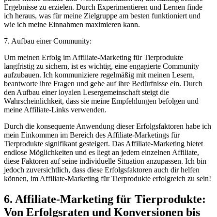
Ergebnisse ⁤zu erzielen. ⁤Durch ⁤Experimentieren und ‍Lernen⁤ finde
ich heraus,​ was für meine Zielgruppe am besten funktioniert und
wie ich meine Einnahmen maximieren kann.
7. Aufbau einer ‌Community:
Um meinen Erfolg⁢ im Affiliate-Marketing für Tierprodukte
langfristig zu⁣ sichern, ist es ⁢wichtig, eine engagierte Community
aufzubauen. Ich⁣ kommuniziere​ regelmäßig mit meinen‌ Lesern,
beantworte ‍ihre Fragen und gehe auf ihre Bedürfnisse ein. Durch
den Aufbau einer loyalen ⁤Lesergemeinschaft⁤ steigt die​
Wahrscheinlichkeit,​ dass sie meine Empfehlungen ​befolgen ​und
⁣meine ​Affiliate-Links​ verwenden.
Durch die konsequente Anwendung ‍dieser Erfolgsfaktoren habe ich
mein⁣ Einkommen im Bereich des Affiliate-Marketings‌ für
‌Tierprodukte signifikant gesteigert. Das ⁢Affiliate-Marketing bietet
endlose Möglichkeiten und es liegt an​ jedem einzelnen Affiliate,
‌diese Faktoren auf seine individuelle Situation⁣ anzupassen. Ich bin
jedoch zuversichtlich, dass diese Erfolgsfaktoren ⁣auch‌ dir helfen
können, ⁤im Affiliate-Marketing‌ für ​Tierprodukte erfolgreich​ zu ‌sein!
6. Affiliate-Marketing für Tierprodukte:⁤
Von Erfolgsraten ⁢und Konversionen⁢ bis