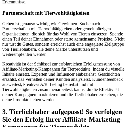
Erkenntnisse.
Partnerschaft mit Tierwohltätigkeiten
Geben ist genauso wichtig‌ wie Gewinnen. ​Suche⁣ nach
Partnerschaften mit Tierwohltätigkeiten oder ⁣gemeinnützigen
Organisationen, ⁤die sich ‌für⁤ das Wohl von Tieren⁣ einsetzen. Spende
einen Teil deiner ‌Einnahmen oder starte ⁣gemeinsame Projekte. Nicht
nur tust ⁢du Gutes, sondern erreichst auch eine engagierte ‍Zielgruppe
von ⁢Tierliebhabern, die⁤ deine Marke⁤ unterstützen und
⁣weiterempfehlen werden.
Kreativität⁣ ist der ⁢Schlüssel zur ‍erfolgreichen Erfolgsmessung⁤ von
Affiliate-Marketing-Kampagnen für Tierprodukte. Indem du visuelle
Inhalte einsetzt, ‍Experten und Influencer ‍einbeziehst, Geschichten
⁣erzählst, das Verhalten deiner‍ Kunden analysierst, Kundenfeedback
auswertest, kreatives A/B-Testing betreibst ​und ⁤mit
Tierwohltätigkeiten zusammenarbeitest,‌ kannst du die Effektivität
deiner⁣ Kampagnen maximieren und die Tierliebhaber‍ erreichen,⁢ die⁤
deine Produkte ⁢lieben ⁣werden.
3. Tierliebhaber aufgepasst!⁣ So verfolgen
‌Sie den⁢ Erfolg Ihrer Affiliate-Marketing-