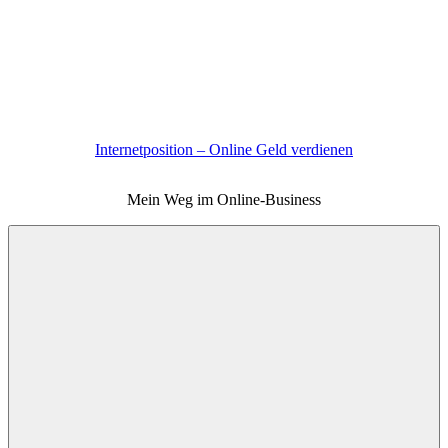
Zum
Inhalt
springen
Internetposition – Online Geld verdienen
Mein Weg im Online-Business