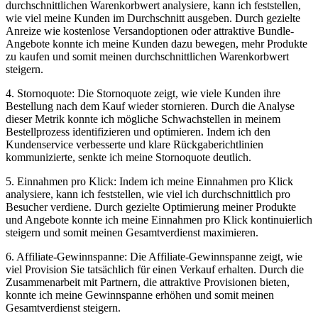
durchschnittlichen ⁣Warenkorbwert analysiere, kann ich feststellen,
⁣wie viel meine​ Kunden im Durchschnitt ausgeben.⁣ Durch ‌gezielte
Anreize wie kostenlose Versandoptionen oder attraktive ⁣Bundle-
Angebote konnte ich meine Kunden ‌dazu ​bewegen, mehr Produkte
zu⁢ kaufen⁤ und somit meinen durchschnittlichen ⁤Warenkorbwert
steigern.
4. Stornoquote: Die Stornoquote⁣ zeigt, wie viele Kunden ‌ihre⁣
Bestellung ‍nach dem⁢ Kauf wieder stornieren. ​Durch die⁢ Analyse
dieser Metrik konnte ich mögliche Schwachstellen in meinem
Bestellprozess⁣ identifizieren und optimieren. Indem ich den
Kundenservice verbesserte und klare Rückgaberichtlinien
‌kommunizierte, senkte ich meine Stornoquote ‌deutlich.
5. Einnahmen‌ pro ​Klick:​ Indem ich meine Einnahmen pro⁣ Klick
analysiere, kann ich feststellen, wie‍ viel ich durchschnittlich‌ pro
Besucher verdiene. Durch gezielte Optimierung meiner​ Produkte
und Angebote⁢ konnte ⁣ich meine‍ Einnahmen pro Klick kontinuierlich
steigern ​und somit meinen Gesamtverdienst maximieren.
6. Affiliate-Gewinnspanne: Die Affiliate-Gewinnspanne zeigt, wie
viel Provision Sie tatsächlich⁢ für einen Verkauf erhalten. Durch die‍
Zusammenarbeit mit ​Partnern,⁤ die attraktive Provisionen bieten,
konnte ich meine Gewinnspanne‍ erhöhen und​ somit‍ meinen
Gesamtverdienst steigern.