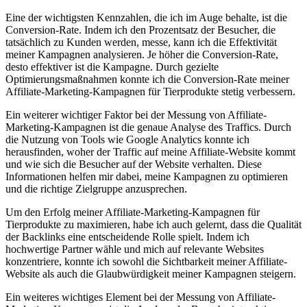
Eine der wichtigsten ⁣Kennzahlen, die ich im Auge behalte, ist ‌die
Conversion-Rate. Indem ich den Prozentsatz⁢ der Besucher, die
tatsächlich​ zu Kunden ⁣werden, messe, kann ich die Effektivität
meiner Kampagnen analysieren. Je höher die Conversion-Rate,
desto effektiver ist‍ die Kampagne.​ Durch gezielte
Optimierungsmaßnahmen‌ konnte ich die⁤ Conversion-Rate ​meiner
Affiliate-Marketing-Kampagnen für Tierprodukte⁣ stetig verbessern.
Ein ​weiterer wichtiger⁢ Faktor bei der Messung von Affiliate-
Marketing-Kampagnen ist die genaue ‌Analyse des Traffics. Durch
‌die Nutzung von‌ Tools ‍wie Google Analytics konnte ich
herausfinden, ‍woher der Traffic auf meine​ Affiliate-Website kommt
und wie⁣ sich⁤ die⁣ Besucher auf der⁢ Website verhalten. Diese
Informationen helfen⁢ mir dabei, meine Kampagnen zu optimieren
und die richtige Zielgruppe anzusprechen.
Um ​den Erfolg ⁢meiner⁢ Affiliate-Marketing-Kampagnen für
Tierprodukte​ zu‍ maximieren, habe ich auch⁤ gelernt, dass die Qualität
der‌ Backlinks eine ‌entscheidende Rolle spielt. Indem ich
hochwertige Partner wähle und mich‌ auf ​relevante Websites
konzentriere, konnte ich⁢ sowohl⁢ die‌ Sichtbarkeit ⁢meiner Affiliate-
Website ‍als auch die Glaubwürdigkeit ‍meiner⁤ Kampagnen ⁤steigern.
Ein weiteres wichtiges Element‌ bei der Messung ⁣von Affiliate-