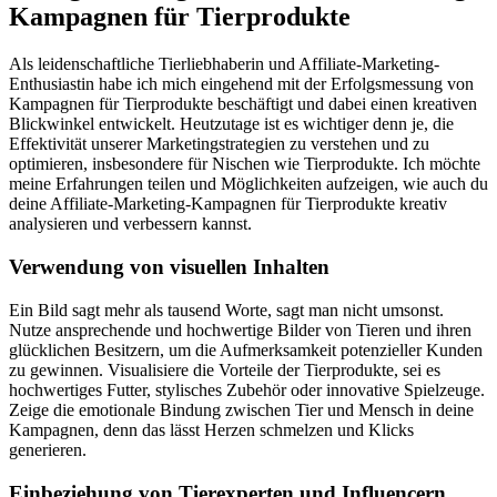
Kampagnen für Tierprodukte
Als leidenschaftliche Tierliebhaberin ‌und Affiliate-Marketing-
Enthusiastin habe ich mich ⁣eingehend mit ‌der Erfolgsmessung von
Kampagnen⁢ für ​Tierprodukte beschäftigt und dabei einen kreativen
⁤Blickwinkel entwickelt. Heutzutage ist ⁣es⁤ wichtiger denn ⁢je,‍ die
Effektivität unserer Marketingstrategien ⁣zu verstehen und zu‍
optimieren, insbesondere für Nischen wie‍ Tierprodukte. Ich möchte
meine⁣ Erfahrungen ⁤teilen⁤ und Möglichkeiten aufzeigen, ⁤wie auch du
deine Affiliate-Marketing-Kampagnen⁢ für⁤ Tierprodukte ‌kreativ
analysieren und ⁢verbessern ⁤kannst.
Verwendung von visuellen Inhalten
Ein Bild ‍sagt⁢ mehr als​ tausend Worte, sagt man⁢ nicht umsonst.
Nutze ansprechende und hochwertige Bilder von Tieren und ihren
‍glücklichen ⁤Besitzern, ⁤um die Aufmerksamkeit potenzieller Kunden
zu gewinnen. Visualisiere‍ die Vorteile der​ Tierprodukte, sei es
hochwertiges Futter, stylisches Zubehör oder innovative Spielzeuge.
⁤Zeige ‌die‍ emotionale Bindung zwischen Tier und Mensch ‍in deine
⁢Kampagnen, denn das⁣ lässt Herzen schmelzen und Klicks
generieren.
Einbeziehung von Tierexperten‌ und Influencern