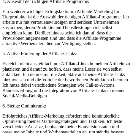
4. ⁣Auswahl der richtigen Affiliate-Programme:
Ein weiterer wichtiger‍ Erfolgsfaktor ​im Affiliate-Marketing‌ für
Tierprodukte ist die Auswahl der richtigen⁢ Affiliate-Programme. Ich
arbeite nur mit​ vertrauenswürdigen und seriösen Unternehmen⁤
zusammen, deren‌ Produkte ⁤und Dienstleistungen ‍ich ‌selbst
empfehlen kann. ‌Darüber hinaus achte​ ich darauf, dass die
Provisionen angemessen ​sind ⁤und‌ dass die Affiliate-Programme
attraktive Werbematerialien zur Verfügung stellen.
5. Aktive⁣ Förderung der ⁢Affiliate-Links:
Es reicht nicht aus, einfach nur Affiliate-Links in⁢ meinen Artikeln zu
platzieren und darauf zu hoffen, dass meine Leser sie ⁣von selbst
anklicken. Ich nehme mir ‌die ⁤Zeit, aktiv‍ auf ​meine ⁢Affiliate-Links
hinzuweisen und die ⁣Vorteile der beworbenen Produkte zu betonen.
Ich nutze dabei verschiedene​ Strategien ⁣wie Call-to-Actions,
Bannerwerbung und die Integration von Affiliate-Links in meinen
Social-Media-Beiträgen.
6. Stetige Optimierung:
Erfolgreiches Affiliate-Marketing erfordert ⁢eine ​kontinuierliche
Optimierung meiner ⁣Marketingstrategien‌ und Taktiken. Ich teste
‍verschiedene Ansätze, ​beobachte meine Konversionsraten und‌
passe meine Inhalte ‌und Werbematerialien​ an, um ständig⁣ bessere