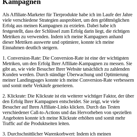
Kampagnen
Als Affiliate-Marketer für Tierprodukte habe ich im ⁢Laufe ⁢der​ Jahre‍
viele verschiedene Strategien ausprobiert,‍ um​ den⁢ größtmöglichen
Erfolg aus ‌meinen Kampagnen zu erzielen. Dabei⁤ habe ich
festgestellt, dass ‌der Schlüssel ‌zum Erfolg darin liegt, die⁤ richtigen​
Metriken zu verwenden. ⁤Indem‌ ich ⁣meine ‍Kampagnen anhand
dieser Metriken auswerte und optimiere,⁤ konnte ich meine
‌Einnahmen deutlich steigern.
1. Conversion-Rate: Die Conversion-Rate ist eine der ⁤wichtigsten
Metriken, um den Erfolg Ihrer Affiliate-Kampagnen ​zu⁤ messen. Sie
gibt an, wie viele Besucher Ihrer Website tatsächlich zu zahlenden⁣
Kunden werden. Durch ‍ständige‍ Überwachung ‌und ‍Optimierung
meiner ⁢Landingpages konnte ich meine‍ Conversion-Rate verbessern​
und⁢ somit⁤ mehr Verkäufe generieren.
2.⁣ Klickrate: Die ⁤Klickrate ist ein ‌weiterer wichtiger Faktor, der über
den Erfolg ‌Ihrer Kampagnen entscheidet. Sie zeigt,⁢ wie viele
Besucher​ auf ⁤Ihren Affiliate-Links klicken. Durch das Testen
verschiedener Call-to-Actions und das Hervorheben von speziellen
Angeboten konnte ich meine Klickrate​ erhöhen und somit⁤ mehr
Traffic‍ auf die ‍Produktseiten⁢ leiten.
3. Durchschnittlicher⁤ Warenkorbwert:⁣ Indem ich meinen