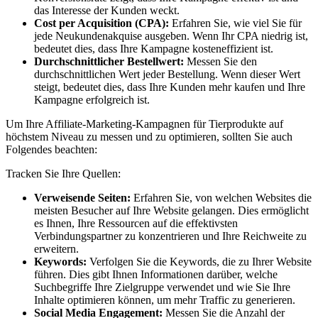
das ⁢Interesse der‌ Kunden weckt.
Cost per Acquisition ⁣(CPA):
Erfahren Sie, ⁢wie viel Sie für
jede ‍Neukundenakquise⁣ ausgeben. Wenn Ihr⁢ CPA niedrig⁤ ist,
bedeutet dies, dass ‌Ihre Kampagne⁣ kosteneffizient ⁢ist.
Durchschnittlicher Bestellwert:
Messen Sie den
durchschnittlichen Wert jeder ⁢Bestellung. Wenn dieser Wert
⁢steigt, ‌bedeutet dies, dass ⁢Ihre​ Kunden mehr kaufen ​und Ihre
Kampagne erfolgreich ist.
Um Ihre‍ Affiliate-Marketing-Kampagnen für Tierprodukte auf
höchstem Niveau zu messen und ‌zu optimieren, ​sollten ‍Sie ‍auch
⁢Folgendes‍ beachten:
Tracken Sie Ihre Quellen:
Verweisende Seiten:
​Erfahren ⁣Sie, von​ welchen Websites die⁤
meisten Besucher auf Ihre Website gelangen. Dies ermöglicht
es Ihnen, ‌Ihre Ressourcen auf die effektivsten
Verbindungspartner zu konzentrieren und​ Ihre Reichweite zu
erweitern.
Keywords:
Verfolgen Sie die Keywords, die zu⁣ Ihrer‌ Website
führen. Dies gibt Ihnen ‍Informationen darüber, ⁣welche
⁢Suchbegriffe Ihre Zielgruppe verwendet ⁢und⁣ wie Sie Ihre
Inhalte optimieren ⁣können, ‌um mehr Traffic‌ zu ‍generieren.
Social Media⁣ Engagement:
Messen Sie⁣ die Anzahl der