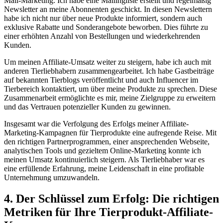
Mail-Marketing. Ich ‍habe eine Mailingliste erstellt und regelmäßig⁤
Newsletter ⁤an meine ‍Abonnenten geschickt. ‍In diesen Newslettern‌
habe ich nicht nur über neue Produkte informiert,‍ sondern auch
exklusive Rabatte und Sonderangebote beworben. Dies führte zu
einer erhöhten⁤ Anzahl von Bestellungen und wiederkehrenden
Kunden.
Um meinen ⁤Affiliate-Umsatz weiter zu⁣ steigern, habe ich auch ⁣mit
anderen Tierliebhabern​ zusammengearbeitet. Ich ‌habe ⁤Gastbeiträge
auf bekannten Tierblogs veröffentlicht und auch⁣ Influencer im
‍Tierbereich kontaktiert, um über meine ⁣Produkte zu sprechen. Diese
Zusammenarbeit ermöglichte es ‌mir, meine‌ Zielgruppe zu⁣ erweitern⁣
und das Vertrauen potenzieller Kunden ​zu ⁤gewinnen.
Insgesamt war die Verfolgung ‍des Erfolgs meiner Affiliate-
Marketing-Kampagnen für Tierprodukte​ eine aufregende Reise. Mit
⁤den⁣ richtigen Partnerprogrammen, ⁤einer ansprechenden Webseite,
analytischen Tools und gezieltem Online-Marketing konnte⁢ ich
meinen Umsatz kontinuierlich steigern. ⁣Als⁣ Tierliebhaber war es
eine erfüllende Erfahrung, ‍meine Leidenschaft in eine profitable
Unternehmung umzuwandeln.
4. Der Schlüssel zum Erfolg: Die richtigen
Metriken⁤ für Ihre Tierprodukt-Affiliate-