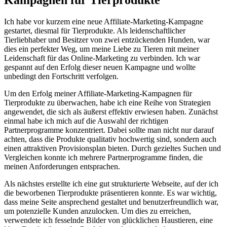
Kampagnen für ⁣Tierprodukte
Ich habe‌ vor‍ kurzem eine neue‍ Affiliate-Marketing-Kampagne
gestartet, diesmal‍ für Tierprodukte. Als leidenschaftlicher
Tierliebhaber und Besitzer von zwei⁣ entzückenden Hunden, war
dies ein perfekter Weg, um meine Liebe zu ⁣Tieren mit meiner
⁤Leidenschaft für das Online-Marketing zu verbinden. Ich war
gespannt auf den Erfolg dieser neuen ⁣Kampagne und⁢ wollte⁢
unbedingt ‍den Fortschritt‌ verfolgen.
Um den ‌Erfolg​ meiner Affiliate-Marketing-Kampagnen für
Tierprodukte zu überwachen, ​habe ich eine Reihe von Strategien
‌angewendet, die sich als äußerst effektiv ‌erwiesen ⁢haben. ⁣Zunächst⁣
einmal ​habe ich ‍mich auf die Auswahl der richtigen
Partnerprogramme⁤ konzentriert. Dabei sollte man nicht nur darauf
achten, dass die​ Produkte qualitativ hochwertig sind, sondern ‍auch
einen attraktiven Provisionsplan bieten. Durch ‌gezieltes Suchen und
Vergleichen konnte ⁣ich mehrere Partnerprogramme ⁤finden,⁣ die
meinen Anforderungen‌ entsprachen.
Als ⁣nächstes erstellte ich ​eine gut ⁢strukturierte Webseite, auf der ich
die beworbenen​ Tierprodukte präsentieren konnte. Es ​war wichtig,⁤
dass meine Seite ansprechend gestaltet und benutzerfreundlich war,
um potenzielle Kunden anzulocken. Um dies ‍zu‌ erreichen,
verwendete ich ⁤fesselnde Bilder von glücklichen Haustieren, ⁣eine⁤