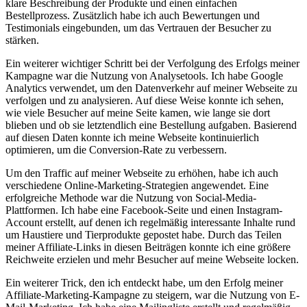
klare Beschreibung der Produkte und einen einfachen
Bestellprozess. Zusätzlich ⁤habe ich auch Bewertungen und
Testimonials eingebunden, um⁣ das Vertrauen⁣ der Besucher zu
⁣stärken.
Ein weiterer wichtiger Schritt bei ⁤der Verfolgung​ des ​Erfolgs ⁣meiner
Kampagne⁣ war‌ die⁣ Nutzung von Analysetools. Ich⁢ habe Google
Analytics ‍verwendet,⁢ um den Datenverkehr auf meiner ​Webseite ‌zu
verfolgen⁣ und zu ⁢analysieren. Auf diese Weise konnte ich sehen,
wie ⁣viele⁢ Besucher auf meine Seite⁤ kamen, wie lange sie dort ​
blieben und ob​ sie letztendlich eine Bestellung aufgaben. Basierend
‌auf‌ diesen Daten ‍konnte‌ ich meine ⁤Webseite kontinuierlich
optimieren, um die⁤ Conversion-Rate zu verbessern.
Um den‍ Traffic auf‍ meiner Webseite zu erhöhen, ‍habe ich ⁤auch
verschiedene ⁤Online-Marketing-Strategien angewendet. Eine
erfolgreiche Methode war ⁣die‍ Nutzung von Social-Media-
Plattformen. Ich habe eine Facebook-Seite‍ und einen ​Instagram-
Account erstellt, auf denen​ ich ⁢regelmäßig​ interessante⁢ Inhalte rund
⁣um⁤ Haustiere und Tierprodukte gepostet habe. ‍Durch das Teilen
meiner⁤ Affiliate-Links in diesen Beiträgen konnte ich ‌eine größere
Reichweite​ erzielen und mehr Besucher⁢ auf meine⁣ Webseite⁣ locken.
Ein‍ weiterer ‍Trick, ‌den ich ‍entdeckt habe,⁣ um den⁣ Erfolg meiner⁢
Affiliate-Marketing-Kampagne zu steigern, ⁣war die‌ Nutzung von ⁣E-