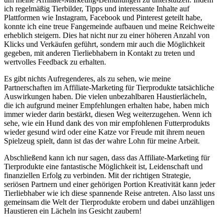
ich regelmäßig Tierbilder, Tipps und‌ interessante Inhalte auf
Plattformen ‌wie Instagram, Facebook ⁤und ⁣Pinterest geteilt habe,
konnte ich ​eine treue ​Fangemeinde aufbauen⁤ und meine ⁤Reichweite⁢
erheblich steigern. Dies hat‌ nicht nur zu⁢ einer⁣ höheren Anzahl von
Klicks und​ Verkäufen geführt,‌ sondern mir‌ auch ⁤die ‌Möglichkeit
gegeben, mit anderen Tierliebhabern in⁣ Kontakt zu treten und
wertvolles Feedback⁣ zu erhalten.
Es ‍gibt⁢ nichts Aufregenderes, als ⁤zu sehen, wie meine
Partnerschaften im Affiliate-Marketing für Tierprodukte tatsächliche
‌Auswirkungen⁣ haben. Die vielen unbezahlbaren Haustierlächeln,
die ich aufgrund meiner Empfehlungen erhalten ‌habe, haben mich
immer⁣ wieder darin bestärkt, diesen‍ Weg weiterzugehen. Wenn ich
sehe, wie ein Hund dank des⁣ von mir empfohlenen Futterprodukts
wieder gesund wird oder eine ​Katze⁢ vor Freude mit ihrem neuen ​
Spielzeug spielt, dann ​ist​ das ⁤der wahre ‍Lohn​ für meine Arbeit.
Abschließend ‌kann ⁢ich nur sagen,‌ dass das Affiliate-Marketing für
Tierprodukte eine ⁤fantastische ⁢Möglichkeit⁣ ist, Leidenschaft und
‌finanziellen Erfolg zu verbinden. Mit der richtigen Strategie,
seriösen Partnern und einer gehörigen⁢ Portion ⁢Kreativität kann​ jeder
Tierliebhaber wie ich diese​ spannende ⁤Reise antreten. Also​ lasst uns
gemeinsam die Welt der Tierprodukte erobern⁣ und ⁢dabei ‍unzähligen
Haustieren⁢ ein Lächeln ins Gesicht zaubern!