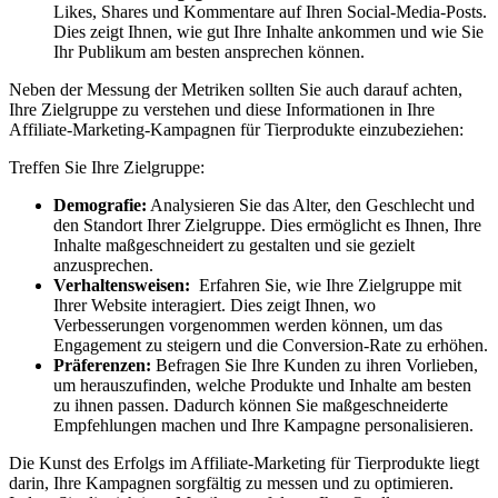
Likes, Shares und ‌Kommentare auf Ihren ⁤Social-Media-Posts.‍
Dies zeigt ‌Ihnen, wie gut Ihre⁢ Inhalte ankommen und wie⁣ Sie
Ihr ‍Publikum am besten ansprechen können.
Neben der Messung der ​Metriken sollten Sie‌ auch ​darauf⁤ achten,
Ihre Zielgruppe zu verstehen und diese Informationen ‌in⁣ Ihre
Affiliate-Marketing-Kampagnen für Tierprodukte ‍einzubeziehen:
Treffen Sie Ihre ⁤Zielgruppe:
Demografie:
Analysieren Sie das Alter, den Geschlecht und
⁢den⁤ Standort⁢ Ihrer Zielgruppe. Dies ​ermöglicht es Ihnen,⁤ Ihre
⁢Inhalte ‌maßgeschneidert zu gestalten und sie ‌gezielt⁢
anzusprechen.
Verhaltensweisen:
⁢ Erfahren Sie, wie Ihre Zielgruppe mit⁤
Ihrer Website interagiert.⁣ Dies zeigt Ihnen, wo
Verbesserungen ‍vorgenommen werden⁤ können, um‍ das
⁤Engagement⁤ zu steigern und ‌die⁢ Conversion-Rate zu erhöhen.
Präferenzen:
Befragen Sie⁣ Ihre Kunden zu ihren Vorlieben,‍
um herauszufinden,⁢ welche⁤ Produkte und⁤ Inhalte am besten
zu ihnen passen. ​Dadurch können Sie maßgeschneiderte
Empfehlungen ‌machen und Ihre​ Kampagne personalisieren.
Die Kunst des Erfolgs⁣ im⁢ Affiliate-Marketing für Tierprodukte liegt​
darin, Ihre Kampagnen‍ sorgfältig zu messen‍ und ​zu optimieren.