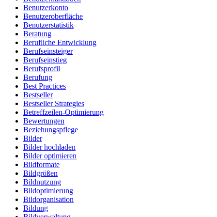
Benutzerkonto
Benutzeroberfläche
Benutzerstatistik
Beratung
Berufliche Entwicklung
Berufseinsteiger
Berufseinstieg
Berufsprofil
Berufung
Best Practices
Bestseller
Bestseller Strategies
Betreffzeilen-Optimierung
Bewertungen
Beziehungspflege
Bilder
Bilder hochladen
Bilder optimieren
Bildformate
Bildgrößen
Bildnutzung
Bildoptimierung
Bildorganisation
Bildung
Bildverwaltung