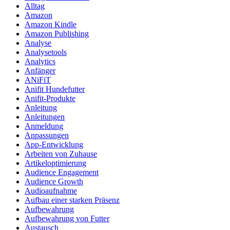
Alltag
Amazon
Amazon Kindle
Amazon Publishing
Analyse
Analysetools
Analytics
Anfänger
ANiFiT
Anifit Hundefutter
Anifit-Produkte
Anleitung
Anleitungen
Anmeldung
Anpassungen
App-Entwicklung
Arbeiten von Zuhause
Artikeloptimierung
Audience Engagement
Audience Growth
Audioaufnahme
Aufbau einer starken Präsenz
Aufbewahrung
Aufbewahrung von Futter
Austausch