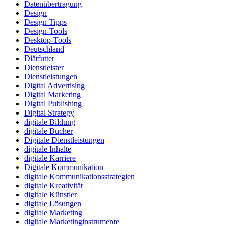
Datenübertragung
Design
Design Tipps
Design-Tools
Desktop-Tools
Deutschland
Diätfutter
Dienstleister
Dienstleistungen
Digital Advertising
Digital Marketing
Digital Publishing
Digital Strategy
digitale Bildung
digitale Bücher
Digitale Dienstleistungen
digitale Inhalte
digitale Karriere
Digitale Kommunikation
digitale Kommunikationsstrategien
digitale Kreativität
digitale Künstler
digitale Lösungen
digitale Marketing
digitale Marketinginstrumente