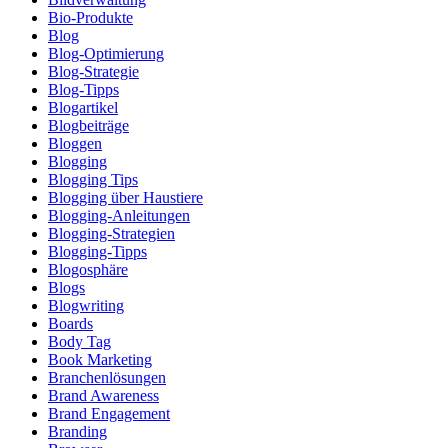
Bio-Produkte
Blog
Blog-Optimierung
Blog-Strategie
Blog-Tipps
Blogartikel
Blogbeiträge
Bloggen
Blogging
Blogging Tips
Blogging über Haustiere
Blogging-Anleitungen
Blogging-Strategien
Blogging-Tipps
Blogosphäre
Blogs
Blogwriting
Boards
Body Tag
Book Marketing
Branchenlösungen
Brand Awareness
Brand Engagement
Branding