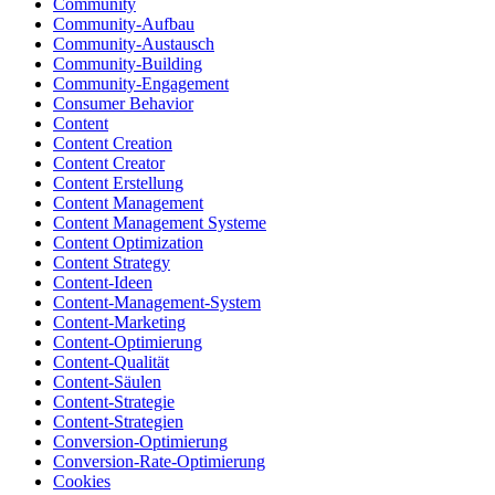
Community
Community-Aufbau
Community-Austausch
Community-Building
Community-Engagement
Consumer Behavior
Content
Content Creation
Content Creator
Content Erstellung
Content Management
Content Management Systeme
Content Optimization
Content Strategy
Content-Ideen
Content-Management-System
Content-Marketing
Content-Optimierung
Content-Qualität
Content-Säulen
Content-Strategie
Content-Strategien
Conversion-Optimierung
Conversion-Rate-Optimierung
Cookies