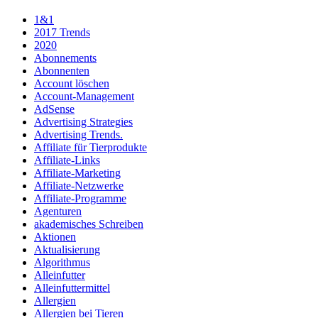
1&1
2017 Trends
2020
Abonnements
Abonnenten
Account löschen
Account-Management
AdSense
Advertising Strategies
Advertising Trends.
Affiliate für Tierprodukte
Affiliate-Links
Affiliate-Marketing
Affiliate-Netzwerke
Affiliate-Programme
Agenturen
akademisches Schreiben
Aktionen
Aktualisierung
Algorithmus
Alleinfutter
Alleinfuttermittel
Allergien
Allergien bei Tieren