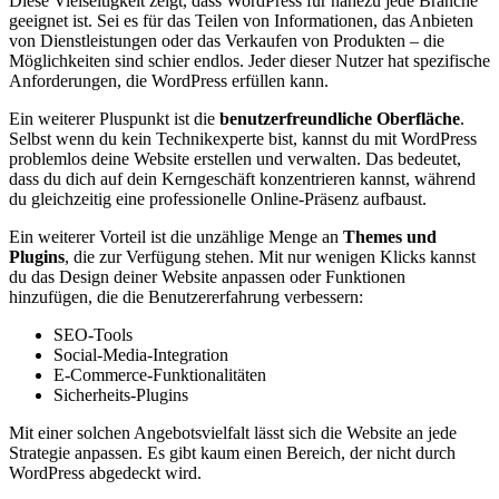
Diese Vielseitigkeit zeigt, dass WordPress ⁢für nahezu jede Branche
geeignet ist. Sei es für das Teilen‌ von Informationen, das Anbieten⁣
von Dienstleistungen oder das Verkaufen⁢ von Produkten – die
Möglichkeiten sind schier endlos. Jeder dieser​ Nutzer hat spezifische
Anforderungen, die WordPress erfüllen kann.
Ein weiterer Pluspunkt ist die
benutzerfreundliche Oberfläche
.
Selbst wenn du kein Technikexperte bist, kannst du mit WordPress
problemlos deine Website erstellen und verwalten. Das bedeutet,
dass⁣ du dich auf dein Kerngeschäft konzentrieren kannst, ⁤während
⁣du gleichzeitig eine professionelle Online-Präsenz aufbaust.
Ein ⁣weiterer Vorteil ist die unzählige Menge an
Themes und
⁢Plugins
, die zur Verfügung stehen. Mit nur wenigen Klicks ​kannst
du das Design⁣ deiner Website anpassen oder Funktionen
hinzufügen, die die Benutzererfahrung verbessern:
SEO-Tools
Social-Media-Integration
E-Commerce-Funktionalitäten
Sicherheits-Plugins
Mit⁤ einer solchen Angebotsvielfalt lässt sich die‍ Website an jede
⁤Strategie anpassen. Es gibt⁤ kaum einen ⁤Bereich, der nicht ​durch
WordPress abgedeckt wird.