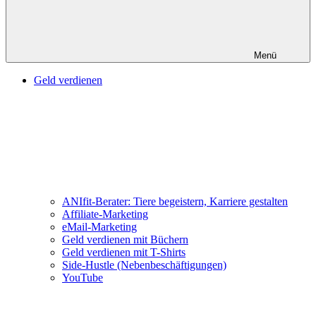
Menü
Geld verdienen
ANIfit-Berater: Tiere begeistern, Karriere gestalten
Affiliate-Marketing
eMail-Marketing
Geld verdienen mit Büchern
Geld verdienen mit T-Shirts
Side-Hustle (Nebenbeschäftigungen)
YouTube