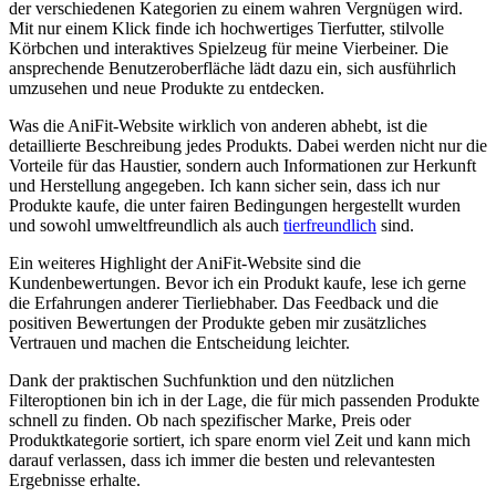
der verschiedenen Kategorien zu ‌einem⁢ wahren‌ Vergnügen wird.
Mit nur ‌einem Klick finde ich hochwertiges ‍Tierfutter,⁢ stilvolle
Körbchen und interaktives Spielzeug​ für meine Vierbeiner. Die
⁢ansprechende Benutzeroberfläche lädt dazu ein, sich ausführlich
umzusehen‌ und neue ⁣Produkte zu entdecken.
Was die AniFit-Website wirklich von anderen abhebt, ist die
detaillierte Beschreibung jedes Produkts. Dabei⁤ werden nicht nur ⁣die
Vorteile für das Haustier, sondern ⁢auch Informationen zur Herkunft
und Herstellung angegeben. Ich kann sicher sein, dass ich nur
⁢Produkte kaufe,‍ die‌ unter​ fairen Bedingungen hergestellt wurden
und ⁤sowohl umweltfreundlich​ als auch
tierfreundlich
sind.
Ein weiteres Highlight der AniFit-Website sind die
Kundenbewertungen. Bevor ich ein Produkt kaufe, lese ich gerne
die Erfahrungen ⁢anderer Tierliebhaber. Das Feedback und die
positiven Bewertungen der Produkte⁤ geben mir zusätzliches
Vertrauen und machen ⁤die Entscheidung​ leichter.
Dank der​ praktischen Suchfunktion und den nützlichen
‌Filteroptionen bin ich in der Lage, die für mich passenden​ Produkte
schnell‍ zu finden. Ob nach spezifischer Marke, Preis oder
Produktkategorie sortiert, ich ‌spare‌ enorm viel Zeit und kann mich
darauf verlassen, dass‍ ich immer die besten‍ und relevantesten
Ergebnisse erhalte.