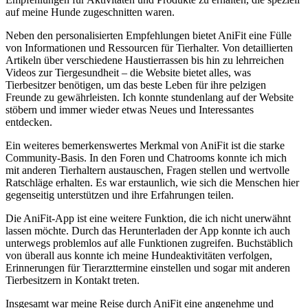
‍auf meine Hunde zugeschnitten waren.
Neben den personalisierten Empfehlungen bietet AniFit eine Fülle
von Informationen und Ressourcen für Tierhalter. Von detaillierten
Artikeln über verschiedene Haustierrassen bis hin zu⁤ lehrreichen
Videos zur Tiergesundheit – die Website ⁢bietet alles, was
Tierbesitzer benötigen, um das ‌beste Leben⁢ für ihre pelzigen
Freunde zu gewährleisten. Ich konnte stundenlang auf der Website
stöbern und immer ‍wieder etwas Neues und Interessantes
entdecken.
Ein weiteres ⁢bemerkenswertes Merkmal von ⁢AniFit ist die starke
Community-Basis. In den Foren und Chatrooms konnte ​ich ‍mich
mit anderen Tierhaltern austauschen, Fragen stellen und wertvolle
Ratschläge erhalten. Es war erstaunlich, wie sich die Menschen hier
gegenseitig unterstützen ​und ihre Erfahrungen teilen.
Die AniFit-App ist eine weitere Funktion, die ich ​nicht unerwähnt
lassen möchte. Durch das Herunterladen der App konnte ich auch
unterwegs problemlos auf alle Funktionen zugreifen. Buchstäblich
von überall aus konnte ich meine Hundeaktivitäten verfolgen,
Erinnerungen für Tierarzttermine einstellen und sogar mit anderen
Tierbesitzern ⁢in Kontakt ⁤treten.
Insgesamt war meine Reise durch AniFit eine angenehme ⁢und