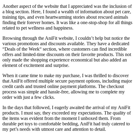
Another aspect of the website that I appreciated ⁤was the inclusion of
a blog section. Here, I found ⁢a wealth of information about pet care,
training tips, and even heartwarming stories about rescued animals
finding their forever homes. It was like a one-stop-shop ⁤for all things
related‍ to pet wellness and happiness.
Browsing through ⁣the AniFit website, I couldn’t help but notice the
various promotions‌ and discounts ‌available. They have a⁢ dedicated
‍“Deals of the Week“ section, where customers ⁤can find incredible
offers and limited-time discounts ⁤on their favorite ​products. This not
only made the shopping experience economical but also added ‌an
element​ of excitement and surprise.
When it came ‌time to make my purchase, I was thrilled to discover
that​ AniFit offered multiple secure​ payment options, including ‌major
credit cards and trusted online⁢ payment platforms. The ​checkout
process was simple and hassle-free, allowing me ​to complete⁤ my
‍order with just ⁣a few clicks.
In the days that followed, I‍ eagerly⁢ awaited the arrival⁤ of my AniFit
products. I ⁤must say, ‍they exceeded my expectations. ⁢The quality of
⁣the items was evident from the moment I unboxed ⁢them. From
durable ⁣pet toys to comfortable bedding, AniFit had truly catered to
my pet’s needs with utmost care and‍ attention to detail.