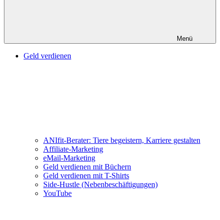
Menü
Geld verdienen
ANIfit-Berater: Tiere begeistern, Karriere gestalten
Affiliate-Marketing
eMail-Marketing
Geld verdienen mit Büchern
Geld verdienen mit T-Shirts
Side-Hustle (Nebenbeschäftigungen)
YouTube