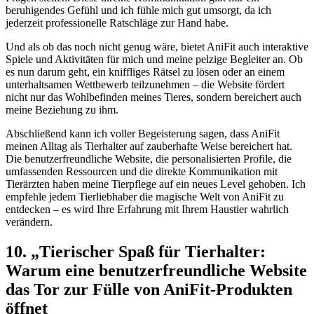
beruhigendes Gefühl und ich fühle mich ⁣gut umsorgt, da ich
jederzeit professionelle Ratschläge zur Hand habe.
Und als ob das ‍noch nicht genug wäre, bietet AniFit auch interaktive
Spiele‍ und Aktivitäten für mich und meine pelzige Begleiter an. Ob⁤
es nun darum geht, ein⁤ kniffliges Rätsel​ zu​ lösen oder an einem
unterhaltsamen Wettbewerb teilzunehmen – ⁤die ⁤Website fördert
nicht nur das Wohlbefinden meines Tieres, sondern bereichert auch
meine Beziehung zu ihm.
Abschließend ⁣kann ich voller Begeisterung sagen, dass AniFit
meinen Alltag als Tierhalter auf zauberhafte Weise bereichert hat.
Die benutzerfreundliche Website,‌ die personalisierten Profile, die
umfassenden Ressourcen und die direkte Kommunikation mit
Tierärzten haben⁤ meine Tierpflege auf ​ein neues Level gehoben.​ Ich
empfehle ⁤jedem Tierliebhaber die magische Welt von ⁢AniFit zu
entdecken⁢ – es wird Ihre Erfahrung mit Ihrem Haustier wahrlich
verändern.
10.⁢ „Tierischer Spaß für ⁢Tierhalter:⁤
Warum⁢ eine​ benutzerfreundliche Website
das Tor⁢ zur Fülle von AniFit-Produkten
öffnet