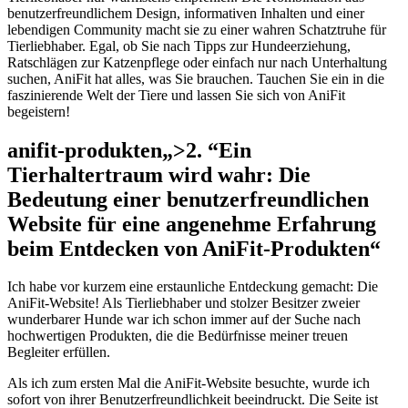
benutzerfreundlichem⁤ Design, informativen Inhalten und ⁢einer
lebendigen Community macht sie zu⁣ einer wahren Schatztruhe für
Tierliebhaber. Egal, ob Sie nach Tipps ​zur Hundeerziehung,
Ratschlägen ‌zur Katzenpflege oder einfach nur nach Unterhaltung
suchen, AniFit hat ‍alles, was Sie brauchen.⁤ Tauchen Sie ein in die⁢
faszinierende Welt der Tiere und lassen Sie sich von AniFit
begeistern!
anifit-produkten„>2. ⁢“Ein
Tierhaltertraum wird wahr: Die
⁤Bedeutung ⁤einer benutzerfreundlichen
Website für eine angenehme Erfahrung
beim Entdecken von AniFit-Produkten“
Ich habe‍ vor kurzem ⁤eine erstaunliche Entdeckung​ gemacht: Die
AniFit-Website! ⁢Als‍ Tierliebhaber und ⁣stolzer⁣ Besitzer‍ zweier
wunderbarer Hunde ⁢war ich schon⁢ immer⁤ auf der Suche nach
hochwertigen Produkten, die die Bedürfnisse meiner treuen‌
Begleiter erfüllen.
Als‌ ich ‍zum ersten ‍Mal die AniFit-Website besuchte, wurde ich
sofort von ⁢ihrer Benutzerfreundlichkeit ‌beeindruckt. Die Seite⁣ ist