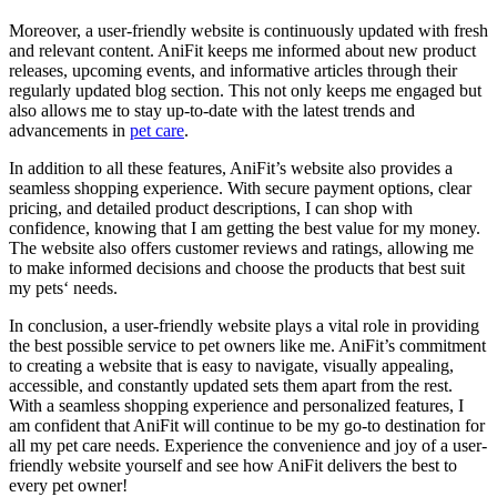
Moreover, a user-friendly website is continuously ⁢updated with fresh
and⁣ relevant content.‌ AniFit keeps me informed about new product
⁢releases, upcoming events, and informative articles through their
regularly updated blog section. This not only keeps me engaged but
also allows me to stay ​up-to-date with the latest​ trends and
advancements in
pet care
.
In addition⁤ to all these features, AniFit’s website also provides a
seamless shopping experience.⁣ With secure payment options, ⁣clear
pricing,⁤ and detailed product descriptions, I can shop with
confidence, knowing that I am getting the best value ‍for my money.
The website also offers customer reviews and ‍ratings, allowing‍ me
to​ make ⁣informed decisions and choose the products⁢ that best suit
⁣my‌ pets‘ ⁢needs.
In conclusion,‌ a user-friendly⁤ website plays a vital role in providing
the best possible service‌ to pet owners ⁢like ⁣me. AniFit’s commitment‍
to creating a website that is easy ‌to navigate,⁢ visually appealing,
accessible, and constantly updated ⁢sets them apart from the rest.
With ​a seamless shopping experience and personalized⁢ features, I
am confident‌ that AniFit will continue to be my go-to destination‌ for
all my pet care needs. Experience⁤ the convenience and joy of a user-
friendly website yourself and see how AniFit delivers the best to
every pet owner!