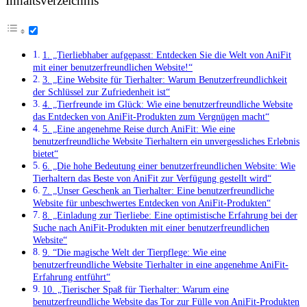
Inhaltsverzeichnis
1. „Tierliebhaber⁤ aufgepasst: Entdecken Sie die Welt von AniFit
mit einer benutzerfreundlichen Website!“
3. „Eine Website für Tierhalter:‌ Warum ‍Benutzerfreundlichkeit
⁢der Schlüssel zur Zufriedenheit ist“
4. „Tierfreunde ⁣im⁢ Glück: Wie eine benutzerfreundliche Website
das Entdecken von AniFit-Produkten zum ​Vergnügen⁣ macht“
5. „Eine angenehme Reise durch AniFit: Wie eine
benutzerfreundliche Website Tierhaltern‍ ein unvergessliches Erlebnis
bietet“
6. „Die hohe Bedeutung ⁢einer benutzerfreundlichen‌ Website: ⁢Wie
Tierhaltern das Beste von⁣ AniFit zur ⁣Verfügung gestellt wird“
7. „Unser Geschenk an⁤ Tierhalter: Eine‌ benutzerfreundliche
Website ‌für unbeschwertes Entdecken von AniFit-Produkten“
8. „Einladung ‌zur Tierliebe: ‍Eine optimistische Erfahrung bei der
Suche‌ nach AniFit-Produkten mit einer⁤ benutzerfreundlichen
Website“
9. ⁢“Die magische⁣ Welt der Tierpflege: Wie eine
benutzerfreundliche Website Tierhalter in eine angenehme AniFit-
Erfahrung entführt“
10.⁢ „Tierischer Spaß für ⁢Tierhalter:⁤ Warum⁢ eine​
benutzerfreundliche Website das Tor⁢ zur Fülle von AniFit-Produkten