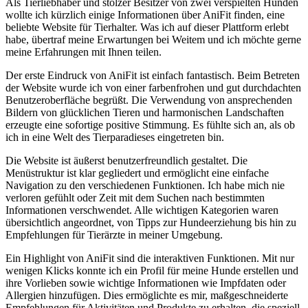
Als Tierliebhaber und stolzer Besitzer von ‌zwei verspielten Hunden
wollte ich kürzlich einige Informationen über AniFit finden, eine
beliebte Website für⁤ Tierhalter. Was ich auf dieser Plattform erlebt
habe, übertraf meine Erwartungen bei ⁢Weitem und‍ ich möchte gerne
meine Erfahrungen mit ⁣Ihnen⁢ teilen.
Der erste Eindruck von⁣ AniFit ist einfach⁤ fantastisch. Beim ⁢Betreten
der Website wurde‌ ich von einer farbenfrohen und‍ gut durchdachten
Benutzeroberfläche begrüßt. Die Verwendung von ansprechenden
Bildern von glücklichen Tieren und harmonischen Landschaften
erzeugte eine sofortige ​positive ⁢Stimmung. Es fühlte ​sich an, als ob
ich in eine Welt des⁢ Tierparadieses eingetreten bin.
Die Website ist äußerst benutzerfreundlich gestaltet. Die
Menüstruktur ist klar gegliedert und ermöglicht ⁣eine einfache
Navigation zu den verschiedenen Funktionen. Ich⁤ habe‌ mich ‍nie
verloren gefühlt​ oder Zeit mit dem Suchen nach bestimmten
Informationen verschwendet. Alle wichtigen ‍Kategorien waren
übersichtlich angeordnet, ⁣von Tipps zur Hundeerziehung bis hin zu
Empfehlungen für Tierärzte in meiner Umgebung.
Ein Highlight von AniFit sind die interaktiven Funktionen. Mit nur
wenigen Klicks konnte ich ein Profil für meine Hunde erstellen​ und
ihre Vorlieben ‌sowie wichtige​ Informationen wie Impfdaten oder
Allergien hinzufügen. Dies ermöglichte es mir, maßgeschneiderte
Empfehlungen für Aktivitäten und Produkte⁣ zu erhalten, die speziell