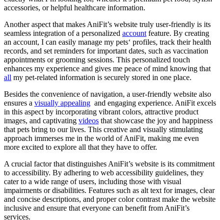
accessories, or ⁤helpful⁤ healthcare information.
Another aspect that makes AniFit’s website truly user-friendly is its
seamless integration ​of a personalized
account
feature. By ⁤creating
an account, I ‌can easily manage my⁤ pets‘ profiles, track their health
⁣records, and set reminders ​for important dates,‍ such as vaccination
⁢appointments‍ or grooming sessions. This personalized touch
enhances my‌ experience and gives me peace of mind knowing that
all
my pet-related information ‍is securely stored in one‍ place.
Besides the⁢ convenience of navigation, a user-friendly website ​also
ensures a
visually appealing
⁣ and engaging experience. AniFit excels
in this aspect ⁢by incorporating vibrant colors, ⁤attractive product
images, and captivating
videos
that⁣ showcase the joy and happiness
that pets bring to our lives. This creative and visually stimulating
approach immerses me in the world of AniFit, making me even
more excited to explore all⁢ that⁢ they have to offer.
A crucial factor that ⁤distinguishes AniFit’s website⁤ is its commitment
to accessibility. By adhering to web accessibility guidelines, they‌
cater to a⁣ wide range of users, including those with visual
impairments or ‌disabilities. Features such as alt text for images,⁢ clear
and concise⁤ descriptions, and proper color contrast make the website
inclusive‌ and ensure ‌that everyone can benefit from AniFit’s
services.