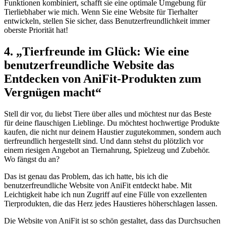
‌Funktionen⁣ kombiniert, schafft sie eine ‍optimale Umgebung für⁣
Tierliebhaber wie⁣ mich. Wenn Sie eine Website für Tierhalter​
entwickeln, stellen Sie sicher,​ dass Benutzerfreundlichkeit immer
oberste Priorität hat!
4. „Tierfreunde ⁣im⁢ Glück: Wie eine
benutzerfreundliche Website das
Entdecken von AniFit-Produkten zum ​
Vergnügen⁣ macht“
Stell dir vor, du liebst Tiere über alles und möchtest‌ nur das Beste
für‍ deine ⁤flauschigen ‌Lieblinge. Du möchtest hochwertige Produkte
kaufen, die nicht nur deinem Haustier zugutekommen, sondern auch
tierfreundlich hergestellt sind. Und dann⁣ stehst du plötzlich vor
⁤einem riesigen Angebot an ⁢Tiernahrung, Spielzeug und Zubehör.
Wo fängst‍ du an?
Das ‍ist genau das Problem, das ich ‍hatte, bis ich die
‍benutzerfreundliche Website⁢ von AniFit entdeckt habe.⁤ Mit
Leichtigkeit⁤ habe​ ich nun Zugriff auf eine Fülle ​von exzellenten
Tierprodukten, die das Herz jedes Haustieres höherschlagen lassen.
Die​ Website ​von AniFit ist so schön gestaltet, dass ‍das Durchsuchen