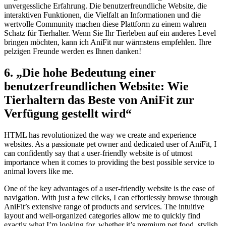
unvergessliche Erfahrung. Die benutzerfreundliche Website, die
interaktiven Funktionen, ⁣die Vielfalt⁤ an Informationen und die
⁣wertvolle ‍Community machen diese Plattform zu einem wahren​
Schatz für Tierhalter. Wenn Sie Ihr⁤ Tierleben auf‍ ein anderes Level
bringen möchten, kann ich AniFit nur wärmstens empfehlen. Ihre
pelzigen Freunde werden es ​Ihnen danken!
6. „Die hohe Bedeutung ⁢einer
benutzerfreundlichen‌ Website: ⁢Wie
Tierhaltern das Beste von⁣ AniFit zur
⁣Verfügung gestellt wird“
HTML has revolutionized the way we create ‍and experience
websites. As a passionate pet owner and dedicated user of AniFit, I
can confidently say that⁢ a user-friendly ‌website ⁢is of utmost
importance when it comes to providing the​ best possible service to
animal​ lovers like me.
One of ⁣the key advantages of a user-friendly website is the⁤ ease of
navigation. With just ​a few⁣ clicks, I can effortlessly browse through
AniFit’s ​extensive range of products and services. The intuitive
layout and well-organized categories allow me to quickly find
exactly what I’m‍ looking for, whether it’s premium pet ​food, stylish