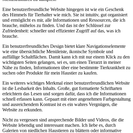
Eine benutzerfreundliche Website hingegen ist wie ein ​Geschenk
des Himmels für Tierhalter wie mich. Sie ist intuitiv, gut organisiert‌
und ermöglicht es mir, alle​ Informationen und Ressourcen, die ich
brauche, mühelos zu finden. Und⁤ das ist der Schlüssel zur
‍Zufriedenheit: schneller und effizienter Zugriff auf das, was ich
brauche.
Ein benutzerfreundliches Design bietet klare ​Navigationselemente
wie eine übersichtliche Menüleiste, ⁢ikonische Symbole ⁣und
auffällige Schaltflächen.⁢ Damit kann ich‍ mit nur⁢ einem Klick⁢ zu den
wichtigsten Seiten gelangen, sei es, um ‌einen Tierarzt in meiner‌
Nähe zu finden, Informationen über eine bestimmte Tierkrankheit⁤ zu
suchen oder Produkte ⁢für mein Haustier ‍zu kaufen.
Ein weiteres​ wichtiges Merkmal einer​ benutzerfreundlichen Website
ist die Lesbarkeit des Inhalts. Große, gut formatierte Schriftarten
‌erleichtern das​ Lesen ⁢und sorgen dafür, dass ich die⁤ Informationen
schnell erfassen kann. Gepaart mit einer angenehmen Farbgestaltung
und ausreichendem​ Kontrast ist es ein wahres⁤ Vergnügen, ‍die
Website⁢ zu erkunden.
Nicht zu vergessen sind ansprechende Bilder‍ und ⁣Videos, die ​die
Website lebendig und interessant machen. Ich liebe es,⁣ durch
Galerien von niedlichen Haustieren zu blättern oder⁣ informative