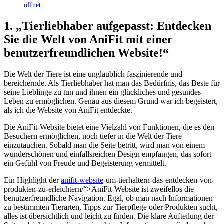
öffnet
1. „Tierliebhaber⁤ aufgepasst: Entdecken
Sie die Welt von AniFit mit einer
benutzerfreundlichen Website!“
Die Welt der⁤ Tiere ist eine unglaublich‍ faszinierende und
bereichernde. Als Tierliebhaber hat man‌ das ​Bedürfnis, das Beste für⁤
seine Lieblinge zu tun und ihnen ein ⁤glückliches und gesundes
Leben zu ermöglichen.⁤ Genau ⁤aus diesem Grund war ich begeistert,
als​ ich die ⁢Website ⁤von AniFit‌ entdeckte.
Die ‌AniFit-Website bietet eine Vielzahl von Funktionen, die es den
Besuchern ermöglichen,⁢ noch tiefer in die Welt der Tiere
einzutauchen. Sobald man die Seite betritt, wird man von einem
wunderschönen und einfallsreichen⁤ Design empfangen, das sofort
ein Gefühl von Freude und Begeisterung vermittelt.
Ein Highlight der
anifit-website
-um-tierhaltern-das-entdecken-von-
produkten-zu-erleichtern/“>AniFit-Website ist zweifellos​ die
benutzerfreundliche Navigation. Egal, ​ob man nach Informationen
zu bestimmten Tierarten, Tipps zur Tierpflege oder Produkten sucht,‍
alles ist übersichtlich und leicht zu⁣ finden. Die klare Aufteilung der