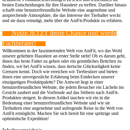
besten Entscheidungen für ihre Haustiere zu treffen. Darüber hinaus
schafft eine benutzerfreundliche Website eine angenehme und
ansprechende Atmosphäre, die das Interesse der Tierhalter weckt
und sie dazu ermutigt, mehr über die AniFit-Produkte zu erfahren.
Nutze JETZT deine Chance und‌ werde
Fachberater!
Willkommen in der faszinierenden Welt von AniFit, wo ‍das Wohl
unserer geliebten Haustiere an ⁣erster Stelle steht! Ob es darum geht,
ihnen das beste ⁢Futter zu geben ⁢oder ein gemütliches⁢ Bettchen zu
finden, wir bei AniFit wissen, dass tierische Glückseligkeit keine⁢
Grenzen kennt. Doch wie ⁢erreichen wir Tierbesitzer und bieten
ihnen⁣ eine‌ unvergessliche Erfahrung beim Entdecken unserer
einzigartigen Produktpalette? ‍Die Antwort liegt in einer
benutzerfreundlichen Website, die jedem Besucher⁢ ein Lächeln ‌ins
Gesicht zaubert und‌ die Vorfreude ‍auf das Stöbern nach‍ AniFit-
Produkten steigert. In diesem Artikel tauchen ​wir ein in die
Bedeutung einer benutzerfreundlichen Website und wie sie
Tierhaltern eine angenehme und aufregende Reise ⁤in die Welt von
AniFit ermöglicht. Machen Sie⁤ sich bereit für eine spritzige und
optimistische Expedition!