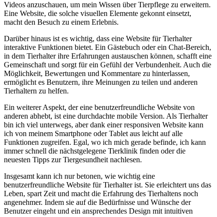
Videos anzuschauen, um mein Wissen über Tierpflege zu erweitern.
‍Eine Website, die solche visuellen Elemente gekonnt einsetzt,
macht den‌ Besuch zu einem Erlebnis.
Darüber ‍hinaus ist es wichtig, dass ⁢eine ‍Website für Tierhalter
interaktive Funktionen bietet. Ein Gästebuch oder ein Chat-Bereich,
in dem Tierhalter ihre⁣ Erfahrungen austauschen​ können,‍ schafft eine
Gemeinschaft und sorgt für ⁤ein Gefühl der Verbundenheit. Auch ⁤die
Möglichkeit, Bewertungen und Kommentare zu hinterlassen,
ermöglicht​ es Benutzern, ihre Meinungen⁣ zu teilen und anderen
Tierhaltern zu‍ helfen.
Ein weiterer Aspekt, ⁢der eine benutzerfreundliche Website von
anderen abhebt, ist eine durchdachte mobile Version. ⁢Als Tierhalter
bin ich ‌viel unterwegs, aber dank einer responsiven Website kann
ich von ‍meinem Smartphone oder Tablet aus leicht auf alle
Funktionen zugreifen.⁤ Egal, wo ich ‍mich⁣ gerade befinde, ich ​kann
immer schnell ​die nächstgelegene‍ Tierklinik finden oder die
neuesten Tipps zur Tiergesundheit nachlesen.
Insgesamt kann ich nur betonen,​ wie wichtig eine
benutzerfreundliche Website für Tierhalter ist. Sie erleichtert uns das
Leben, spart Zeit und ‍macht die Erfahrung​ des Tierhaltens noch
angenehmer. Indem‌ sie auf ​die Bedürfnisse und Wünsche der
Benutzer eingeht und ein ‌ansprechendes Design mit intuitiven