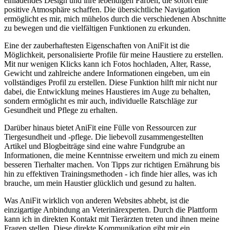
einladendes Design und ihre lebendigen Farben,‍ die sofort eine​
positive Atmosphäre ⁣schaffen. Die übersichtliche Navigation
ermöglicht es mir, ⁣mich mühelos durch ​die ‍verschiedenen Abschnitte
zu bewegen ‍und die ⁢vielfältigen Funktionen zu erkunden.
Eine der zauberhaftesten Eigenschaften von‍ AniFit ist⁢ die
Möglichkeit, personalisierte Profile für meine Haustiere zu erstellen.
Mit nur wenigen Klicks kann ich Fotos‍ hochladen, Alter, Rasse,
Gewicht und zahlreiche andere Informationen eingeben,⁤ um‌ ein
vollständiges Profil zu erstellen. Diese Funktion hilft⁢ mir nicht nur
dabei, ‌die ⁢Entwicklung meines Haustieres im‌ Auge​ zu behalten,
sondern ermöglicht es mir auch, individuelle Ratschläge zur
Gesundheit und Pflege zu erhalten.
Darüber hinaus bietet ⁤AniFit eine ‌Fülle von Ressourcen zur
⁣Tiergesundheit und -pflege. Die liebevoll zusammengestellten
Artikel und Blogbeiträge ⁤sind eine wahre Fundgrube an
Informationen,⁣ die meine Kenntnisse erweitern und mich‌ zu einem
besseren Tierhalter machen. ‍Von Tipps ​zur richtigen Ernährung bis
hin zu effektiven Trainingsmethoden -‍ ich finde hier alles, ⁤was ich
brauche, um mein Haustier glücklich und gesund zu halten.⁤
Was AniFit ⁤wirklich von anderen Websites abhebt, ist ‍die‍
einzigartige Anbindung an ​Veterinärexperten.​ Durch die Plattform⁢
kann ich in direkten Kontakt mit Tierärzten treten⁤ und ihnen meine
Fragen stellen. Diese direkte Kommunikation ⁤gibt mir ein