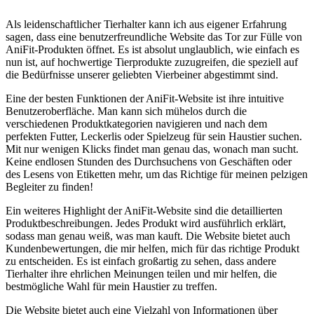
Als leidenschaftlicher Tierhalter ⁣kann ich aus eigener Erfahrung⁤
sagen, dass eine‌ benutzerfreundliche Website das Tor zur Fülle von
AniFit-Produkten öffnet. Es ist absolut unglaublich, wie einfach es
nun ​ist, auf hochwertige Tierprodukte zuzugreifen, die speziell auf
⁤die Bedürfnisse unserer geliebten Vierbeiner abgestimmt sind.
Eine der besten Funktionen der AniFit-Website ist ihre intuitive
Benutzeroberfläche. Man kann sich mühelos ​durch die
verschiedenen‍ Produktkategorien navigieren und ⁤nach dem
perfekten Futter, Leckerlis oder ‌Spielzeug für sein Haustier suchen.⁣
Mit nur wenigen Klicks findet man genau das, wonach man sucht.
Keine endlosen Stunden des Durchsuchens von Geschäften ⁢oder
des Lesens von Etiketten mehr, um das Richtige für meinen ‌pelzigen⁤
Begleiter zu finden!
Ein weiteres Highlight der AniFit-Website sind die detaillierten⁢
Produktbeschreibungen. Jedes Produkt wird ausführlich erklärt,
sodass man genau ⁤weiß, was​ man kauft. Die Website⁢ bietet auch
Kundenbewertungen, die mir helfen, mich für das⁣ richtige Produkt
zu ‌entscheiden. Es ist einfach⁤ großartig‍ zu ​sehen, dass⁤ andere
Tierhalter ihre ehrlichen ‌Meinungen teilen und mir helfen, die
bestmögliche Wahl für⁣ mein Haustier ‌zu treffen. ⁢
Die ⁣Website bietet auch eine⁣ Vielzahl von Informationen über