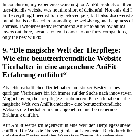
In conclusion, my experience searching for AniFit products on their
⁢user-friendly website was nothing⁢ short of delightful. Not only did​ I
find ⁣everything I needed for my beloved pets, but I also discovered⁤ a
brand that is‍ dedicated to promoting the well-being and happiness of
animals. I​ wholeheartedly recommend AniFit to⁤ all fellow animal
lovers out there, because ⁣when it ⁤comes‍ to our furry companions,
only the best will do!
9. ⁢“Die magische⁣ Welt der Tierpflege:
Wie eine benutzerfreundliche Website
Tierhalter in eine angenehme AniFit-
Erfahrung entführt“
Als leidenschaftlicher ⁣Tierliebhaber und‍ stolzer ‍Besitzer eines
quirligen Vierbeiners bin ⁤ich ‌immer ⁤auf der Suche nach innovativen
Möglichkeiten, die Tierpflege zu ⁣optimieren. Kürzlich⁢ habe ich die
magische Welt von AniFit ‍entdeckt – eine benutzerfreundliche
Website, die Tierhalter in eine angenehme und bereichernde
Erfahrung entführt. ​
Auf⁢ AniFit werde ich regelrecht in eine Welt der Tierpflegezauberei
entführt.​ Die Website überzeugt‍ mich auf den ‌ersten Blick durch ihr