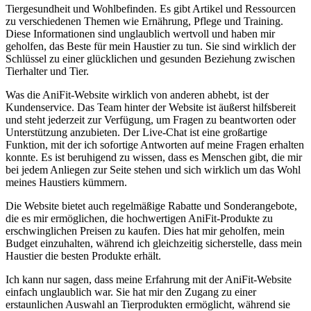
Tiergesundheit und ‍Wohlbefinden. Es gibt Artikel und ‍Ressourcen
zu verschiedenen‌ Themen wie Ernährung, Pflege ⁤und Training.
Diese⁤ Informationen sind unglaublich wertvoll und haben mir
geholfen, das Beste für mein Haustier⁢ zu tun. Sie sind wirklich ⁣der
Schlüssel zu einer glücklichen und gesunden ⁤Beziehung zwischen
Tierhalter und Tier.
Was die AniFit-Website wirklich ‌von anderen abhebt, ist ‌der
Kundenservice. Das Team hinter der Website ist äußerst ‌hilfsbereit
⁤und ‍steht​ jederzeit zur Verfügung, um⁣ Fragen ‌zu beantworten⁤ oder
Unterstützung anzubieten. Der Live-Chat ist ​eine großartige
Funktion, mit der‍ ich sofortige Antworten auf meine Fragen erhalten
konnte. Es⁤ ist beruhigend zu wissen, dass⁤ es Menschen gibt, die mir⁤
bei jedem Anliegen ⁤zur Seite​ stehen und sich wirklich um das Wohl
meines Haustiers kümmern.
Die Website ​bietet⁢ auch regelmäßige Rabatte und Sonderangebote,
die ⁣es mir ermöglichen, die hochwertigen AniFit-Produkte zu
erschwinglichen ⁣Preisen zu kaufen. ⁤Dies hat mir‌ geholfen, mein
Budget einzuhalten, während ich gleichzeitig sicherstelle, dass mein
Haustier die besten Produkte erhält.
Ich kann nur sagen, dass ‌meine Erfahrung mit der AniFit-Website
einfach unglaublich war. Sie hat ⁣mir den ‌Zugang zu einer
erstaunlichen Auswahl an Tierprodukten ermöglicht, während sie