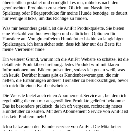
‍übersichtlich gestaltet und ermöglicht es mir, mühelos nach den
gewünschten ⁤Produkten zu‍ suchen. Ob ich nun Nassfutter,
Spielzeug oder Pflegeprodukte für meine Hunde benötige, es dauert
nur wenige ⁣Klicks, um das ‍Richtige zu finden.
Was mir ⁢besonders ⁣gefällt, ist die AniFit-Produktpalette. Sie bieten
eine⁤ Vielzahl von ⁤hochwertigen und natürlichen​ Optionen für
Haustiere⁢ an. Von glutenfreiem Hundefutter bis ⁣hin zu langlebigen
Spielzeugen,⁢ ich kann sicher sein, dass ich hier nur ‍das Beste für
meine ‌Vierbeiner finde.
Ein weiterer Grund, warum ich die AniFit-Website so schätze, ist die
detaillierte Produktbeschreibung. Jedes​ Produkt wird​ mit ⁣klaren
Informationen und‍ Bildern präsentiert, sodass ich genau weiß, was⁢
ich kaufe. Darüber hinaus⁢ gibt ⁣es Kundenbewertungen, die mir
helfen, die Erfahrungen anderer Tierhalter zu berücksichtigen, ⁣bevor
ich mich ​für ‍einen ‌Kauf entscheide.
Die Website bietet auch‌ einen ⁢Abonnement-Service an, bei dem⁢ ich
regelmäßig die von mir ausgewählten ‍Produkte geliefert bekomme.​
Das ist besonders praktisch,‍ da ich oft vergesse, rechtzeitig ⁤neues
Hundefutter zu kaufen. Mit dem Abonnement-Service von AniFit ist
das‍ kein Problem mehr!
Ich schätze ‌auch den Kundenservice von AniFit. Die⁣ Mitarbeiter