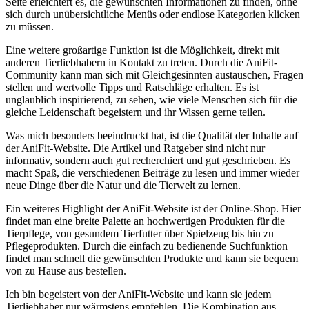
Seite erleichtert es, die gewünschten Informationen zu finden, ohne
sich durch unübersichtliche Menüs oder endlose Kategorien‍ klicken
zu müssen.
Eine weitere großartige Funktion ist die Möglichkeit, direkt mit​
anderen Tierliebhabern ⁣in Kontakt zu​ treten. Durch die AniFit-
Community⁣ kann man sich mit Gleichgesinnten austauschen,⁤ Fragen
stellen und wertvolle​ Tipps und Ratschläge erhalten. Es ⁢ist
unglaublich inspirierend, zu sehen, wie ‍viele Menschen sich für⁣ die⁤
gleiche Leidenschaft begeistern und ihr Wissen gerne teilen.
Was⁢ mich besonders beeindruckt hat, ist die ⁢Qualität der ⁢Inhalte auf
der AniFit-Website. Die‌ Artikel ‍und ⁣Ratgeber sind nicht nur
informativ, sondern auch gut recherchiert ‍und gut geschrieben. Es
macht Spaß, die verschiedenen ⁤Beiträge zu lesen und immer wieder
neue ‍Dinge über die Natur und die Tierwelt zu lernen.
Ein weiteres‍ Highlight der AniFit-Website ist der Online-Shop. ​Hier
findet man eine breite Palette an hochwertigen Produkten für die
‍Tierpflege, von gesundem ‌Tierfutter‍ über Spielzeug bis hin zu
Pflegeprodukten. Durch die einfach zu bedienende Suchfunktion
findet ⁣man schnell die⁤ gewünschten Produkte und kann sie bequem
von zu Hause aus bestellen.
Ich bin begeistert von der AniFit-Website ​und kann sie jedem
Tierliebhaber nur wärmstens ‌empfehlen. Die Kombination aus