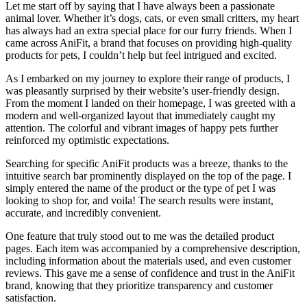
Let me ⁢start off by saying that I have always been a‌ passionate
animal‌ lover. Whether it’s ⁣dogs, cats, or even small critters, my heart
has always had an extra‌ special place​ for our furry friends. When I
came across‌ AniFit, a ​brand that focuses‍ on providing high-quality‍
products for ⁢pets, I ⁣couldn’t help but feel intrigued and excited.
As I embarked on my journey to explore their⁢ range​ of products, ⁢I
was pleasantly ​surprised by their website’s user-friendly design.
From the moment I ⁢landed ‌on their homepage, ‌I was greeted with a
modern and well-organized layout⁢ that immediately caught my
attention. The colorful and vibrant images of happy pets⁢ further
reinforced my optimistic expectations.
Searching for specific AniFit products was a breeze, thanks⁤ to the
intuitive ⁣search‍ bar prominently displayed on the ⁤top of the page. I
simply entered⁣ the name of the product or the type ⁢of pet I was
‍looking to shop for, and voila! The search⁣ results were instant,
accurate, and incredibly convenient.
One feature that‌ truly stood out to me was the detailed⁤ product
pages. Each item was accompanied by a comprehensive description,
including‌ information about ‌the materials used, and even customer
reviews. This ‌gave me a sense of confidence and ​trust in the AniFit
brand, knowing that they prioritize transparency and​ customer
satisfaction.