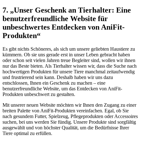
7. „Unser Geschenk an⁤ Tierhalter: Eine‌
benutzerfreundliche Website ‌für
unbeschwertes Entdecken von AniFit-
Produkten“
Es gibt ⁤nichts Schöneres, als sich ‍um unsere geliebten Haustiere zu
kümmern. Ob sie uns gerade erst ⁤in unser ⁤Leben gebracht haben
oder schon seit vielen​ Jahren treue⁤ Begleiter sind, wollen wir ihnen
nur das Beste bieten. ​Als Tierhalter wissen‍ wir, dass die Suche nach
hochwertigen Produkten für unsere Tiere manchmal zeitaufwendig
und ​frustrierend sein kann. Deshalb haben⁣ wir uns ⁢dazu
⁢entschlossen, Ihnen ein Geschenk zu machen‌ – eine
benutzerfreundliche Website, um‍ das Entdecken von AniFit-
Produkten unbeschwert zu gestalten.
Mit unserer neuen Website möchten wir Ihnen den Zugang zu ⁤einer
breiten Palette ⁢von AniFit-Produkten⁣ vereinfachen. Egal, ob Sie
nach ⁢gesundem Futter, Spielzeug,⁤ Pflegeprodukten oder⁢ Accessoires
suchen, bei uns werden Sie ⁤fündig. Unsere Produkte ⁤sind sorgfältig⁢
ausgewählt und von⁣ höchster Qualität, um die ⁣Bedürfnisse Ihrer⁣
Tiere optimal zu ‍erfüllen.