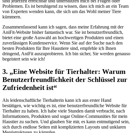
sind jederzeit erreichbar und unterstützen mich bei⁢ Fragen oder
Problemen. Es ist beruhigend zu wissen, dass ich mich an ein Team
von Experten wenden kann, die sich um das Wohl meiner Tiere
kümmern.
Zusammenfassend kann ich sagen, dass ​meine Erfahrung mit der
AniFit-Website bisher fantastisch war. Sie ist ⁢benutzerfreundlich,
bietet eine große Auswahl an hochwertigen Produkten und einen
zuverlässigen Kundenservice. Wenn Sie auf der Suche nach den
besten Produkten ⁢für Ihre Haustiere⁢ sind, empfehle ich⁢ Ihnen​
dringend, AniFit auszuprobieren.⁤ Ich bin sicher, Sie werden genauso‍
begeistert sein wie⁢ ich!
3. „Eine Website für Tierhalter:‌ Warum
‍Benutzerfreundlichkeit ⁢der Schlüssel zur
Zufriedenheit ist“
Als leidenschaftliche Tierhalterin kann ich ‍aus erster Hand
bestätigen, wie wichtig es ist, ‌eine benutzerfreundliche Website ‌für
Tierhalter zu haben. Ich habe viele Stunden damit verbracht, nach
Informationen, Produkten⁢ und sogar Online-Communities ‌für mein
Haustier zu suchen. Und glauben Sie mir, es kann entmutigend sein,
sich⁢ durch⁢ endlose ‍Seiten mit komplizierten Layouts und unklaren
Menüstrukturen​ zu kämpfen.