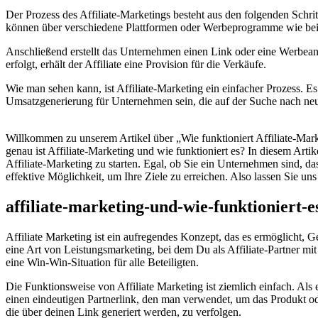
Der Prozess des Affiliate-Marketings besteht aus den folgenden Schrit
können über verschiedene Plattformen oder Werbeprogramme wie be
Anschließend erstellt das Unternehmen einen Link oder eine Werbeanze
erfolgt, erhält der Affiliate eine Provision für die Verkäufe.
Wie man sehen kann, ist Affiliate-Marketing ein einfacher Prozess. Es
Umsatzgenerierung für Unternehmen sein, die auf der Suche nach ne
Willkommen zu​ unserem Artikel ​über „Wie ‍funktioniert Affiliate-Mar
genau ‍ist​ Affiliate-Marketing​ und wie funktioniert ⁣es?⁣ In ⁣diesem 
Affiliate-Marketing zu starten. Egal,‍ ob Sie ein Unternehmen sind, das
effektive Möglichkeit, um‌ Ihre ⁢Ziele zu erreichen. Also lassen Sie​ un
affiliate-marketing-und-wie-funktioniert-es
Affiliate Marketing ist ein aufregendes Konzept, das es ermöglicht,⁤ 
eine Art ⁤von‍ Leistungsmarketing, bei ⁤dem⁣ Du als‍ Affiliate-Partner
eine Win-Win-Situation​ für alle Beteiligten.
Die ⁤Funktionsweise von Affiliate Marketing ⁤ist⁤ ziemlich einfach. Al
einen ⁤eindeutigen Partnerlink, den man verwendet, um ‍das Produkt od
die über deinen Link generiert werden, zu verfolgen.