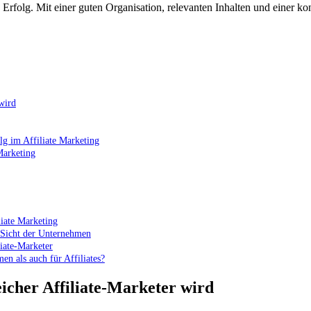
folg. Mit einer guten ⁤Organisation, relevanten⁤ Inhalten und ⁣einer ‍kon
 wird
olg im Affiliate Marketing
Marketing
iate ​Marketing
 Sicht ⁣der ‍Unternehmen
liate-Marketer
en als auch für Affiliates?
reicher ‍Affiliate-Marketer​ wird