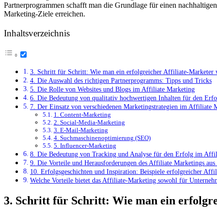
⁣Partnerprogrammen schafft man⁣ die Grundlage für einen nachhaltigen Er
Marketing-Ziele erreichen.
Inhaltsverzeichnis
3.‌ Schritt‌ für Schritt: Wie ⁤man ‌ein‍ erfolgreicher ‍Affiliate-Marketer​
4. Die Auswahl des richtigen ⁢Partnerprogramms: Tipps und Tricks
5. Die Rolle von Websites und Blogs im Affiliate Marketing
6. Die Bedeutung von qualitativ hochwertigen ⁢Inhalten für den ⁢Erf
7. Der Einsatz von verschiedenen Marketingstrategien im Affiliate 
1. Content-Marketing
2. ‌Social-Media-Marketing
3. E-Mail-Marketing
4. Suchmaschinenoptimierung (SEO)
5. Influencer-Marketing
8. Die Bedeutung von​ Tracking und Analyse für den Erfolg im‌ Affil
9. ⁣Die Vorteile und⁣ Herausforderungen des⁣ Affiliate Marketings aus
10. Erfolgsgeschichten und Inspiration: ‍Beispiele erfolgreicher Affi
Welche Vorteile bietet ‍das Affiliate-Marketing sowohl‍ für Unternehm
3.‌ Schritt‌ für Schritt: Wie ⁤man ‌ein‍ erfolg