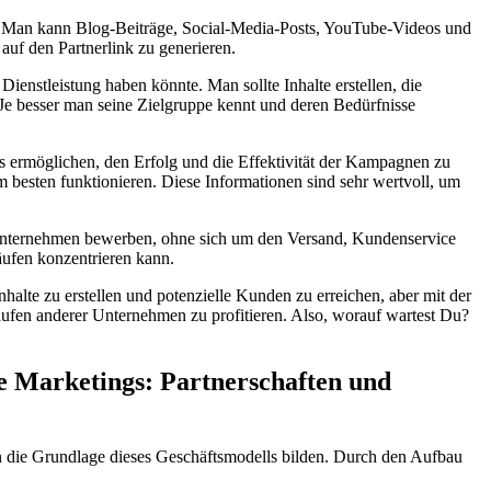
. Man⁤ kann Blog-Beiträge, Social-Media-Posts, ‍YouTube-Videos⁣ und⁢
 auf den Partnerlink zu generieren.
Dienstleistung‌ haben könnte. Man sollte Inhalte‌ erstellen, die
 besser man seine⁢ Zielgruppe kennt⁢ und⁤ deren ⁢Bedürfnisse
‌ es ermöglichen, den Erfolg‍ und die Effektivität der Kampagnen zu
besten funktionieren. Diese Informationen sind⁤ sehr wertvoll, um ​
rer Unternehmen bewerben, ohne sich‌ um den Versand, Kundenservice
äufen konzentrieren kann.
halte zu erstellen und potenzielle Kunden zu erreichen,⁤ aber mit der‌
äufen anderer ⁢Unternehmen zu profitieren. Also,⁢ worauf wartest Du?
te Marketings: Partnerschaften und
ionen die Grundlage dieses Geschäftsmodells bilden. Durch⁤ den Aufbau