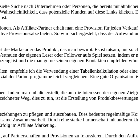
gezielte Suche nach Unternehmen oder ‍Personen,⁣ die bereits mit ähnlich
die Wahrscheinlichkeit, dass potenzielle Kunden auf diese​ Links klicken. 
‍ist.
onen.​ Als ⁢Affiliate-Partner erhält man eine Provision für jeden Verkauf 
tive ⁣Provisionssätze⁣ bieten. So wird sichergestellt, dass der Aufwand⁤ un
 die Marke oder das Produkt, das⁣ man bewirbt. Es ist ratsam, ⁢nur sol
rauen der​ eigenen‌ Leser​ oder​ Follower aufs Spiel setzen, indem er‌ 
rzeugt‌ ist und die man gerne seinen eigenen Kontakten ⁣empfehlen ‍wür
en, empfehle ich die Verwendung‍ einer Tabellenkalkulation oder einer
al der Partnerprogramme⁣ leicht‌ vergleichen. Eine⁣ gute​ Organisation i
en. Indem man Inhalte erstellt,⁢ die auf die ‍Interessen der eigenen Zie
ezeichneter Weg,‌ dies​ zu tun, ist die Erstellung von Produktbewertungen,
erbeziehungen zu pflegen ⁢und auszubauen. Dies bedeutet regelmäßige Kom
nsame ​Zusammenarbeit. Durch eine starke Partnerschaft mit anderen⁢ U
rfolg im Affiliate Marketing.
nd, ‌auf Partnerschaften und Provisionen zu fokussieren. Durch⁤ den Aufb