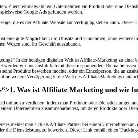
ten: Zuerst einmalwählt ein Unternehmen ein Produkt oder eine Dienstlei
ispielsweise Google Ads gefunden werden.
ige, die es der Affiliate-Website zur Verfügung stellen kann. Dieser 
 ist eine gute Möglichkeit, um Umsatz und Einnahmen, ohne weitere Inve
uen Wegen sind, ihr Geschäft auszubauen.
keting?“ In der heutigen digitalen ‍Welt ist Affiliate-Marketing zu eine
Artikel⁢ werden wir uns ausführlich mit diesem​ spannenden ​Thema befassen
 ⁢seine Produkte bewerben möchte, oder ein‍ Einzelperson, ⁤die an zusätzl
s ohne ⁣weitere Verzögerung in die⁣ Welt des Affiliate-Marketings ⁢eintau
“>1.⁤ Was ist Affiliate Marketing und wie fun
Geld online zu verdienen, indem⁢ man Produkte ​oder Dienstleistungen⁣ 
 mit einem⁤ Unternehmen zusammenarbeitest, ⁣um deren⁣ Produkte ​oder Dien
s erstes meldet‍ man sich als Affiliate-Partner ‍bei einem Unternehmen​ a
er die ‍Dienstleistung zu ‌bewerben.‌ Dieser Link enthält einen Tracki