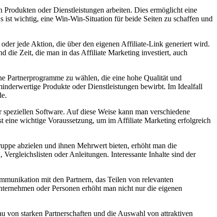
en Produkten oder Dienstleistungen arbeiten. ⁤Dies ermöglicht eine
Es ist wichtig, eine Win-Win-Situation für beide Seiten ⁢zu schaffen und
‌oder jede⁣ Aktion, die über den eigenen Affiliate-Link generiert⁣ wird.
d die Zeit, die ​man in das‍ Affiliate Marketing investiert, auch
che Partnerprogramme zu wählen, die eine hohe Qualität und
minderwertige Produkte oder⁣ Dienstleistungen bewirbt. Im Idealfall
de.
 speziellen Software. Auf⁢ diese ‌Weise kann man verschiedene
st eine ‍wichtige Voraussetzung, um im Affiliate Marketing erfolgreich⁣
lgruppe abzielen⁢ und ihnen Mehrwert bieten, erhöht‌ man die
 Vergleichslisten oder Anleitungen. Interessante Inhalte‍ sind der
munikation mit‌ den Partnern, das Teilen von​ relevanten‌
nternehmen ⁤oder Personen erhöht man nicht nur die eigenen
au von starken⁣ Partnerschaften ‌und die Auswahl ‍von attraktiven