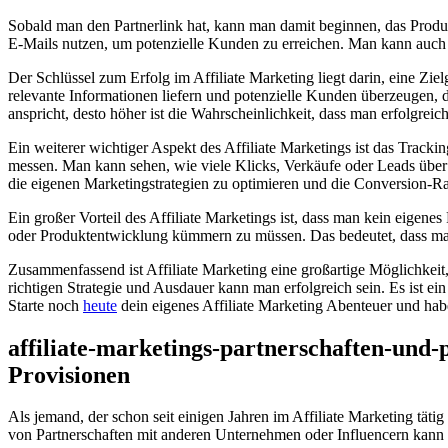
Sobald⁣ man den ‌Partnerlink hat, kann man ​damit‍ beginnen, das Prod
E-Mails nutzen,⁢ um potenzielle ​Kunden zu erreichen. Man kann‍ auch B
Der Schlüssel zum Erfolg im⁣ Affiliate Marketing liegt darin, eine⁣ Ziel
relevante Informationen liefern und potenzielle Kunden überzeugen, da
anspricht, desto höher⁢ ist die Wahrscheinlichkeit, dass⁤ man erfolgreic
Ein weiterer wichtiger Aspekt des Affiliate Marketings ist⁢ das Tracki
messen. Man kann sehen, wie viele Klicks, Verkäufe oder Leads über ⁣d
die eigenen Marketingstrategien zu ⁣optimieren und die Conversion-Ra
Ein großer Vorteil ‌des ⁤Affiliate Marketings ist, dass man kein ‍eig
oder Produktentwicklung kümmern zu ​müssen. ​Das‌ bedeutet, dass ma
Zusammenfassend ⁢ist Affiliate Marketing‌ eine ​großartige Möglichkeit
richtigen‌ Strategie und Ausdauer kann man erfolgreich sein. Es ist‍ 
‍Starte ​noch
heute
dein ⁢eigenes ​Affiliate ⁣Marketing Abenteuer und ha
affiliate-marketings-partnerschaften-und-
Provisionen
Als jemand, ‍der schon seit⁢ einigen Jahren im Affiliate ‍Marketing‍ tä
‍von Partnerschaften mit ⁤anderen Unternehmen⁤ oder Influencern ⁤kann 