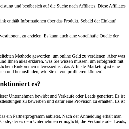
stung und begibt sich auf die Suche nach Affiliates. Diese Affiliates
Link enthält Informationen über das Produkt. Sobald der Einkauf
stitionen, zu erzielen. Es kann auch eine vorteilhafte Quelle der
r beliebten Methode ⁣geworden,⁢ um online Geld zu verdienen. Aber was
 und Ihnen alles ‍erklären, was ‌Sie wissen müssen, um erfolgreich mit
ichem Einkommen interessiert ist, das ‍Affiliate-Marketing ist⁤ eine
chen und herausfinden, ​wie Sie⁢ davon profitieren ⁢können!
ktioniert‍ es?
anderer Unternehmen bewirbt und Verkäufe oder Leads generiert. Es ist
stleistungen zu bewerben und dafür eine Provision zu erhalten. Es ⁤ist
n, das ein ⁣Partnerprogramm anbietet. Nach der ⁢Anmeldung erhält man
ng-Code, ⁤der es dem Unternehmen ermöglicht, die Verkäufe oder Leads,