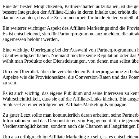
Eine der besten Möglichkeiten, Partnerschaften aufzubauen,⁤ ist ⁣die‌ 
bessere Integration der Affiliate-Links ‍in‍ deren‍ Inhalte und erhöht 
​darauf ‌zu achten, dass die ​Zusammenarbeit⁣ für‍ beide Seiten ​vorteilhaft 
Ein weiterer wichtiger Aspekt des Affiliate ⁣Marketings sind die Provisi
Es ‌ist entscheidend, ‌sich für ⁢Partnerprogramme anzumelden, die⁤ attrak
angemessen belohnt⁢ werden.
Eine wichtige Überlegung bei der Auswahl von Partnerprogrammen ist​
⁤Glaubwürdigkeit haben. Niemand möchte seine Reputation​ oder das Vert
wählt​ man Produkte oder Dienstleistungen,⁢ von denen man selbst übe
Um den Überblick über die verschiedenen ‌Partnerprogramme zu behalt
Aspekte wie die Provisionssätze,⁤ die Conversion-Raten und das Potenzi
zu⁤ sein.
Es ist auch wichtig,‌ das eigene Publikum​ und seine Interessen zu kenn
Wahrscheinlichkeit,‍ dass sie auf die Affiliate-Links klicken. Ein ausg
Schlüssel zu einer erfolgreichen Affiliate-Marketing-Kampagne.
Zu ‍guter Letzt sollte man kontinuierlich daran arbeiten, seine Partn
Informationen und das Demonstrieren von Engagement ⁢für​ die⁤ gemei
Verdienstmöglichkeiten, sondern auch die Chancen auf langfristigen E
Um also erfolgreich im Affiliate Marketing zu sein, ⁤ist es entscheide