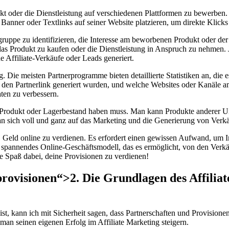
ukt oder die Dienstleistung auf ⁤verschiedenen Plattformen zu bewerben
anner oder Textlinks‌ auf ‌seiner Website platzieren, um direkte Klicks
gruppe zu​ identifizieren, ‍die ⁣Interesse am beworbenen Produkt oder der 
s Produkt zu kaufen oder die⁤ Dienstleistung in Anspruch zu nehmen. Je
he Affiliate-Verkäufe oder⁤ Leads generiert.
ng. Die meisten Partnerprogramme bieten detaillierte Statistiken an, die
en ⁣Partnerlink ​generiert wurden, ‌und welche Websites oder Kanäle am 
ten zu ⁤verbessern.
enes ‍Produkt‍ oder Lagerbestand haben ‌muss.‍ Man‍ kann Produkte ande
n sich voll und⁤ ganz auf⁣ das Marketing und die Generierung von Verk
, Geld online zu verdienen. Es erfordert einen ⁢gewissen‌ Aufwand, um In
ein spannendes Online-Geschäftsmodell, das es ermöglicht, von den Verk
be Spaß dabei, deine ⁢Provisionen zu verdienen!
provisionen“>2. Die Grundlagen des Affilia
tig ist, ‌kann ich mit Sicherheit sagen, dass⁤ Partnerschaften und Provis
man seinen eigenen Erfolg im Affiliate ⁣Marketing steigern.