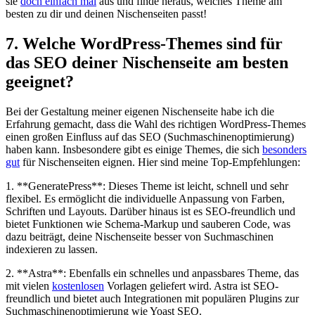
sie
doch einfach mal
aus und finde heraus, welches Theme am
besten​ zu dir ⁣und deinen Nischenseiten passt!
7. Welche WordPress-Themes sind⁣ für
das SEO deiner Nischenseite am⁤ besten
geeignet?
Bei der Gestaltung meiner eigenen Nischenseite habe‌ ich die
Erfahrung gemacht, dass die⁣ Wahl des richtigen WordPress-Themes
einen großen Einfluss ​auf das SEO ⁤(Suchmaschinenoptimierung)
haben ⁤kann. Insbesondere gibt es⁤ einige Themes, die sich
besonders
gut
für Nischenseiten eignen. Hier sind‌ meine Top-Empfehlungen:
1. **GeneratePress**: Dieses⁤ Theme ist leicht, schnell und sehr
flexibel. Es ermöglicht die individuelle Anpassung von Farben,
Schriften und​ Layouts. Darüber hinaus ⁢ist es SEO-freundlich und
bietet‍ Funktionen wie Schema-Markup ‍und ‍sauberen Code, was
dazu beiträgt, deine Nischenseite besser von Suchmaschinen
indexieren zu ‍lassen.
2. **Astra**: Ebenfalls​ ein schnelles ⁢und anpassbares Theme,​ das
mit vielen
kostenlosen
Vorlagen⁤ geliefert wird. Astra ist‌ SEO-
freundlich und bietet auch Integrationen⁣ mit populären Plugins zur
Suchmaschinenoptimierung wie Yoast SEO.