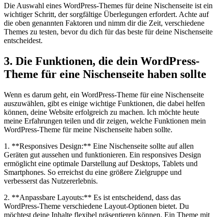
Die Auswahl eines WordPress-Themes​ für ​deine Nischenseite ist​ ein
wichtiger Schritt, der sorgfältige Überlegungen​ erfordert. Achte auf
die oben genannten Faktoren und nimm dir die Zeit, verschiedene
‌Themes zu ⁢testen, bevor ⁣du dich ⁤für das⁣ beste für​ deine Nischenseite
entscheidest.
3. Die Funktionen, die dein‍ WordPress-
Theme für eine Nischenseite‌ haben sollte
Wenn es darum geht, ein WordPress-Theme für eine Nischenseite
auszuwählen, ‌gibt es einige⁤ wichtige Funktionen, die‍ dabei ‍helfen
können, deine Website erfolgreich⁣ zu machen. Ich möchte heute
‌meine ⁤Erfahrungen teilen und dir zeigen, welche Funktionen mein
WordPress-Theme für‌ meine Nischenseite haben sollte.
1. ⁤**Responsives ⁢Design:** Eine Nischenseite sollte auf⁣ allen
Geräten gut‌ aussehen und funktionieren. Ein responsives Design
ermöglicht⁢ eine​ optimale Darstellung auf Desktops, Tablets ⁢und
Smartphones. So erreichst du eine größere Zielgruppe und
verbesserst das Nutzererlebnis.
2. **Anpassbare Layouts:** Es ist entscheidend, dass das
WordPress-Theme‍ verschiedene ⁢Layout-Optionen bietet. Du
möchtest deine Inhalte flexibel präsentieren können. Ein Theme mit