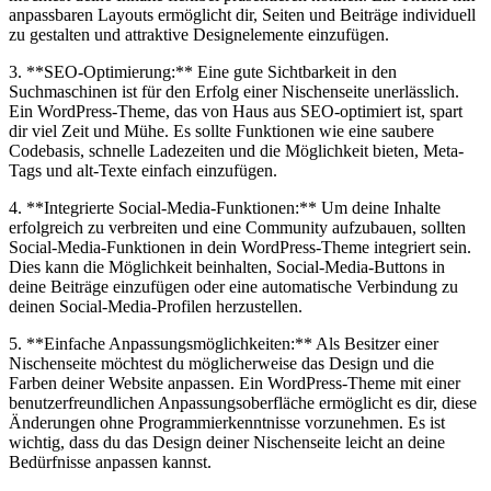
anpassbaren Layouts ermöglicht dir, Seiten und‌ Beiträge individuell
zu gestalten und attraktive Designelemente einzufügen.
3. **SEO-Optimierung:** Eine gute Sichtbarkeit in den
Suchmaschinen ist für den Erfolg einer Nischenseite unerlässlich.
Ein WordPress-Theme, das von ⁤Haus aus SEO-optimiert ist, spart
dir ⁢viel Zeit⁣ und Mühe.⁢ Es sollte Funktionen ⁤wie‌ eine saubere
Codebasis, schnelle Ladezeiten und die Möglichkeit bieten, Meta-
Tags und alt-Texte einfach einzufügen.
4. **Integrierte Social-Media-Funktionen:** Um deine Inhalte
erfolgreich zu ‍verbreiten und eine Community⁤ aufzubauen,⁣ sollten​
Social-Media-Funktionen in‌ dein WordPress-Theme integriert sein.
Dies kann die Möglichkeit beinhalten, Social-Media-Buttons in
deine Beiträge einzufügen oder eine ⁢automatische​ Verbindung zu
deinen Social-Media-Profilen herzustellen.
5. **Einfache ⁤Anpassungsmöglichkeiten:** Als Besitzer einer ​
Nischenseite möchtest​ du möglicherweise das Design ⁤und die
Farben deiner Website anpassen.⁤ Ein WordPress-Theme mit einer
benutzerfreundlichen Anpassungsoberfläche ermöglicht es dir, diese
Änderungen⁤ ohne Programmierkenntnisse vorzunehmen. ⁤Es ist
wichtig, dass ‌du das ‍Design deiner​ Nischenseite leicht an deine
Bedürfnisse‌ anpassen​ kannst.