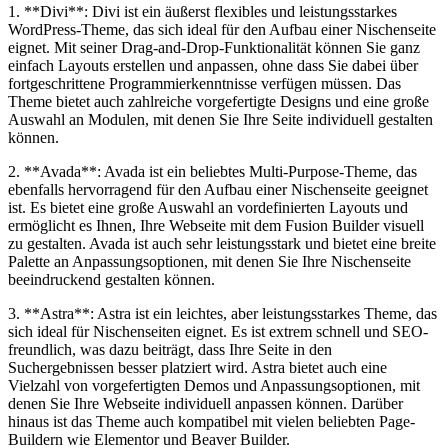
1. **Divi**: Divi ist⁣ ein äußerst flexibles und leistungsstarkes
‍WordPress-Theme, das sich ‍ideal für den Aufbau ⁣einer Nischenseite
eignet. Mit seiner Drag-and-Drop-Funktionalität können Sie ganz
einfach Layouts erstellen und anpassen, ohne dass Sie dabei über
⁣fortgeschrittene Programmierkenntnisse verfügen müssen. Das‌
Theme bietet auch ‌zahlreiche vorgefertigte Designs ‌und eine⁤ große
Auswahl an Modulen, mit denen Sie Ihre Seite individuell gestalten
können.
2. **Avada**:⁣ Avada ist ein beliebtes Multi-Purpose-Theme, das
⁤ebenfalls hervorragend⁤ für den Aufbau einer Nischenseite geeignet
ist. Es⁣ bietet ​eine⁤ große​ Auswahl an vordefinierten Layouts und
ermöglicht es Ihnen, Ihre Webseite mit dem Fusion Builder‌ visuell
zu gestalten. Avada ist auch sehr leistungsstark und bietet eine breite
Palette ​an Anpassungsoptionen, ⁣mit denen Sie Ihre Nischenseite⁣
beeindruckend gestalten können.
3. **Astra**:⁣ Astra ist ein leichtes, aber leistungsstarkes⁤ Theme, das
sich ideal ‍für Nischenseiten eignet. Es ist extrem schnell und SEO-
freundlich, was dazu beiträgt, dass Ihre Seite in⁤ den‌
Suchergebnissen besser platziert wird. Astra ⁢bietet auch‌ eine
Vielzahl⁣ von vorgefertigten Demos und Anpassungsoptionen, mit
⁤denen Sie Ihre Webseite individuell⁣ anpassen können.⁤ Darüber
hinaus ist ⁣das Theme auch‍ kompatibel ‍mit vielen beliebten Page-
Buildern wie Elementor und Beaver Builder.