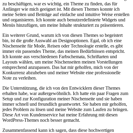
zu​ beschäftigen, war es wichtig, ⁢ein⁢ Theme zu ‍finden, ‍das für
Anfänger ⁣wie⁤ mich geeignet ist. ​Mit diesen Themes konnte ich
⁢meine Seiten ⁣und Beiträge auf einfache und intuitive Weise erstellen
und organisieren. Ich konnte auch benutzerdefinierte ‍Widgets und
Menüs hinzufügen, ⁣um meine Inhalte strukturiert zu präsentieren.
Ein ⁣weiterer ‌Grund, warum ich von diesen ⁤Themes so begeistert
bin, ist die große Auswahl an Designoptionen. Egal, ob⁤ ich eine
Nischenseite für Mode, Reisen oder Technologie erstelle, es⁣ gibt
immer ein ‌passendes Theme, das meinen Bedürfnissen entspricht.
Ich konnte aus verschiedenen Farbschemata, Schriftarten und
Layouts wählen,​ um meine Nischenseiten meinen Vorstellungen
entsprechend anzupassen. Das hat ⁣mir geholfen, mich von der
Konkurrenz abzuheben und⁢ meiner Website eine professionelle
Note zu verleihen.
Die Unterstützung, die ich von den⁣ Entwicklern dieser Themes
erhalten habe, war ‍außergewöhnlich. Ich ⁤hatte ein paar Fragen ‍zum
⁣Setup und zur Konfiguration ‍meiner ⁤Nischenseite und sie haben
immer ⁣schnell und freundlich geantwortet. Sie haben mir geholfen,
jedes Problem‍ zu lösen und meine Website⁢ zum‍ Laufen zu⁢ bringen.
Diese Art von Kundenservice hat meine⁤ Erfahrung ⁤mit ‍diesen
WordPress-Themes noch besser gemacht.
Zusammenfassend kann ich sagen,​ dass diese hochwertigen