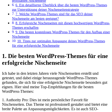
profitablen Nischenseite
6. Ein detaillierter Überblick über die besten WordPress-Themes
zur Unterstützung ⁤deiner Nischenseitenstrategie
7. Welche WordPress-Themes sind⁣ für das SEO deiner
Nischenseite am⁤ besten geeignet?
8.‍ Erfolgreiche Nischenseiten mit diesen ⁣hochwertigen WordPress-
Themes erschaffen
9. Die besten kostenlosen WordPress-Themes⁤ für den Aufbau einer
Nischenseite
10. Tipps zur optimalen Anpassung deines WordPress-Themes
für eine erfolgreiche Nischenseite
1. Die besten ‍WordPress-Themes für eine⁤
erfolgreiche Nischenseite
Ich habe in den letzten Jahren viele Nischenseiten‌ erstellt und
getestet, und‌ dabei ⁣einige herausragende WordPress-Themes
gefunden, die sich für eine‌ erfolgreiche Nischenseite ‌besonders⁣ gut
eignen. Hier ‌sind ⁣meine Top-Empfehlungen‍ für die besten
WordPress-Themes:
1. Authority Pro: Dies ‌ist mein persönlicher Favorit für
Nischenseiten. Das Theme ist professionell gestaltet und‍ bietet eine
breite Palette⁤ an Anpassungsmöglichkeiten. Es ist auch SEO-