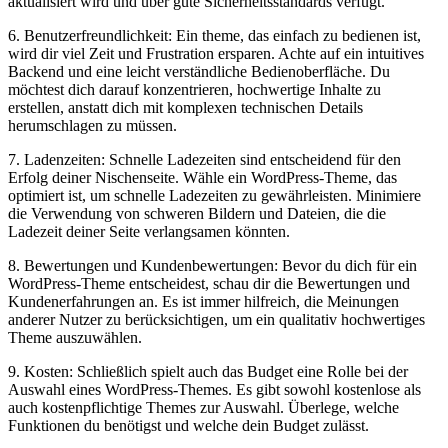
⁣aktualisiert wird und über gute Sicherheitsstandards verfügt.
6. Benutzerfreundlichkeit: Ein ⁤theme, das ⁤einfach zu bedienen ist,
‌wird dir viel Zeit ⁤und Frustration ersparen. Achte auf ein intuitives
Backend und ⁤eine leicht verständliche Bedienoberfläche. Du⁣
möchtest dich darauf konzentrieren, hochwertige Inhalte ⁣zu
⁣erstellen, anstatt dich mit komplexen technischen Details
herumschlagen zu müssen.
7. Ladenzeiten: Schnelle Ladezeiten⁣ sind entscheidend für⁤ den
Erfolg deiner Nischenseite. Wähle ein WordPress-Theme, das
⁤optimiert ist, um ⁢schnelle Ladezeiten ⁤zu gewährleisten. Minimiere⁢
die ‍Verwendung ​von⁢ schweren Bildern und Dateien, die die
Ladezeit deiner ​Seite ‍verlangsamen ​könnten.
8. Bewertungen und Kundenbewertungen: ‌Bevor⁤ du‌ dich für ein
WordPress-Theme entscheidest, schau dir die Bewertungen und
Kundenerfahrungen an. Es ist immer hilfreich, die Meinungen
anderer Nutzer⁣ zu⁣ berücksichtigen, um ein qualitativ hochwertiges
Theme auszuwählen.
9. Kosten: Schließlich spielt auch das Budget eine Rolle bei der
Auswahl eines WordPress-Themes. Es gibt sowohl kostenlose als ​
auch‌ kostenpflichtige ‌Themes zur Auswahl. ⁢Überlege, welche
Funktionen du benötigst und welche dein Budget zulässt.