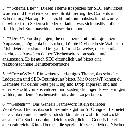
3. **Schema Lite**:⁢ Dieses Theme ist speziell für SEO entwickelt
worden und ⁤bietet⁤ eine saubere Strukturierung des Contents mit
Schema.org-Markup. Es ist leicht und minimalistisch und ⁣wurde
entwickelt, um Seiten schneller zu laden, was sich positiv auf das
Ranking bei Suchmaschinen auswirken kann.
4.⁢ **Divi**: Für diejenigen, die ein Theme mit umfangreichen
Anpassungsmöglichkeiten suchen, könnte Divi die beste Wahl sein.
Divi bietet eine visuelle⁢ Drag-and-Drop-Bauweise, die ‍es einfach
macht, das Aussehen deiner Nischenseite zu gestalten und
anzupassen. Es ist auch SEO-freundlich und bietet eine
reaktionsschnelle Benutzeroberfläche.
5. **OceanWP**: Ein weiteres vielseitiges‍ Theme, das schnelle
Ladezeiten und SEO-Optimierung bietet. Mit OceanWP‌ kannst du
Elemente auf ⁤deiner Seite per ​Drag-and-Drop⁣ anpassen und⁣ aus
einer⁤ Vielzahl​ von kostenlosen und kostenpflichtigen Erweiterungen
wählen, um deine Nischenseite individuell zu gestalten.
6. **Genesis**: Das Genesis‍ Framework ist⁢ ein ⁣beliebtes
WordPress-Theme, das sich besonders gut für SEO eignet.⁣ Es bietet
⁤eine saubere und schnelle Codestruktur, die ‍sowohl für Entwickler
als ⁣auch für Suchmaschinen leicht ‌zugänglich ist. Genesis bietet
auch zahlreiche Kind-Themes, ‌die speziell für verschiedene Nischen