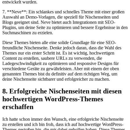
⁣entwickelt wurden.
7. **Neve**: Ein schlankes und schnelles Theme⁢ mit ‌einer ​großen‌
Auswahl an Demo-Vorlagen, die speziell für Nischenseiten und
⁤Blogs ​geeignet sind. Neve ⁤bietet auch Integrationen​ mit SEO-
Plugins,⁢ um deine Seite zu optimieren und bessere Ergebnisse in den
Suchmaschinen zu‌ erzielen.
Diese Themes bieten alle eine ⁤solide Grundlage für eine SEO-
freundliche Nischenseite. Denke jedoch daran, dass die ⁢Wahl des
Themes nur ein‍ erster⁤ Schritt ist. Es ist wichtig, hochwertigen
Content zu erstellen, saubere URLs ⁢zu verwenden, die‌
Ladegeschwindigkeit zu optimieren‌ und‍ responsive Designs für
verschiedene ⁣Geräte ‍zu gewährleisten. Aber mit einem der oben
genannten Themes bist du⁤ definitiv auf dem richtigen Weg, um
deine Nischenseite ​sichtbarer und ⁢erfolgreicher zu machen.
8.‍ Erfolgreiche Nischenseiten mit diesen
⁣hochwertigen WordPress-Themes
erschaffen
Ich hatte schon immer den Wunsch, eine erfolgreiche Nischenseite
zu erstellen und ich bin⁢ froh, dass ich auf ⁢hochwertige⁣ WordPress-
Themes gestoßen bin, die mir​ dabei geholfen haben.⁢ Diese Themes