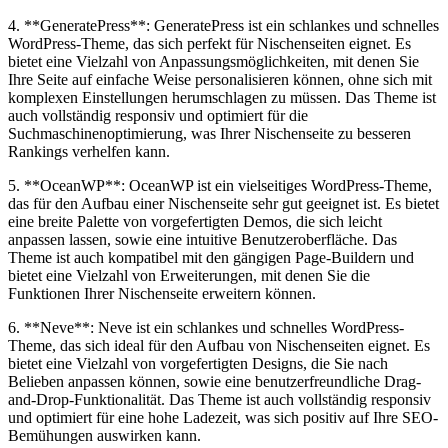
4. **GeneratePress**: GeneratePress ist ein schlankes und schnelles
WordPress-Theme, ⁣das⁤ sich perfekt für Nischenseiten eignet. Es‍
bietet eine Vielzahl von Anpassungsmöglichkeiten,⁣ mit denen Sie
Ihre​ Seite auf einfache Weise personalisieren können, ohne sich ⁣mit
komplexen​ Einstellungen herumschlagen zu müssen. Das Theme ist
auch vollständig‍ responsiv und optimiert‌ für die
Suchmaschinenoptimierung,⁤ was Ihrer Nischenseite zu besseren
Rankings verhelfen kann.
5. **OceanWP**:⁣ OceanWP ​ist ein vielseitiges WordPress-Theme,
das⁣ für den Aufbau einer Nischenseite sehr⁤ gut geeignet ist. Es bietet
eine breite‍ Palette von vorgefertigten⁣ Demos, die sich leicht
anpassen lassen, sowie eine intuitive Benutzeroberfläche. Das
Theme ist auch ‍kompatibel ‌mit den gängigen Page-Buildern und
bietet eine Vielzahl von Erweiterungen, mit denen Sie‌ die
Funktionen Ihrer Nischenseite erweitern können.
6. **Neve**: Neve ist ein ⁣schlankes und schnelles WordPress-
Theme, das sich ideal für den Aufbau von Nischenseiten eignet. Es
bietet eine Vielzahl von vorgefertigten ⁢Designs, die Sie nach
Belieben anpassen ⁢können, sowie eine⁤ benutzerfreundliche Drag-
and-Drop-Funktionalität. Das Theme ist auch vollständig responsiv
und ‍optimiert​ für eine ⁢hohe Ladezeit, was sich positiv auf Ihre SEO-
Bemühungen auswirken ⁢kann.