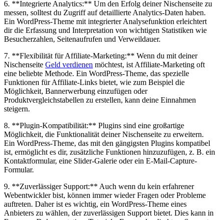
6. **Integrierte Analytics:** Um ⁢den Erfolg deiner Nischenseite zu
messen, solltest​ du Zugriff ‌auf detaillierte Analytics-Daten haben.
Ein WordPress-Theme mit integrierter Analysefunktion erleichtert
dir die ‌Erfassung und ​Interpretation von wichtigen Statistiken wie‌
Besucherzahlen, Seitenaufrufen und Verweildauer.
7. **Flexibilität für ‌Affiliate-Marketing:** Wenn du mit deiner
Nischenseite
Geld verdienen
möchtest, ist Affiliate-Marketing oft
eine beliebte Methode. Ein WordPress-Theme, das spezielle
Funktionen für Affiliate-Links bietet, wie zum‍ Beispiel die
Möglichkeit, Bannerwerbung einzufügen oder
Produktvergleichstabellen zu erstellen, kann deine Einnahmen
steigern.
8. **Plugin-Kompatibilität:** Plugins ⁣sind eine großartige
Möglichkeit, die Funktionalität deiner Nischenseite zu erweitern.​
Ein WordPress-Theme, das mit den gängigsten Plugins kompatibel
ist, ermöglicht‍ es ⁤dir, zusätzliche Funktionen hinzuzufügen,⁢ z. B. ​ein
Kontaktformular, eine Slider-Galerie oder ein E-Mail-Capture-
Formular.
9. **Zuverlässiger Support:** Auch wenn‌ du kein erfahrener
Webentwickler bist, können immer wieder ⁤Fragen oder Probleme
auftreten. Daher ist es wichtig,⁢ ein WordPress-Theme eines
Anbieters zu wählen, der zuverlässigen Support bietet.⁤ Dies kann in