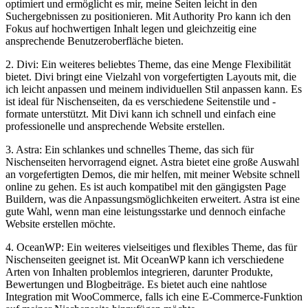
optimiert und ermöglicht es mir, ‌meine Seiten leicht ⁤in‌ den
Suchergebnissen zu ⁤positionieren. Mit Authority Pro kann ich den⁢
Fokus auf‍ hochwertigen Inhalt legen und gleichzeitig eine
ansprechende Benutzeroberfläche bieten.
2. Divi: Ein weiteres beliebtes Theme, das ​eine Menge Flexibilität
bietet. Divi bringt eine Vielzahl von vorgefertigten Layouts ⁣mit, die
ich leicht anpassen und meinem individuellen​ Stil anpassen kann. Es
ist ideal für⁤ Nischenseiten, da es verschiedene Seitenstile und -
formate‍ unterstützt. Mit Divi ⁢kann ich schnell und einfach eine
professionelle und ansprechende Website erstellen.
3. Astra: Ein schlankes ‍und ‍schnelles Theme, das sich ​für​
Nischenseiten hervorragend eignet. Astra bietet eine große Auswahl
an vorgefertigten ‌Demos, die mir helfen, mit meiner Website schnell
online zu gehen. Es ist auch kompatibel mit den gängigsten Page
Buildern, was‌ die‍ Anpassungsmöglichkeiten erweitert. Astra ist eine
gute ⁣Wahl, wenn man⁤ eine leistungsstarke und‌ dennoch ​einfache⁢
Website erstellen möchte.
4. OceanWP: Ein weiteres vielseitiges und flexibles Theme, ‍das⁣ für‌
Nischenseiten geeignet ist. Mit OceanWP ⁢kann ich verschiedene
⁢Arten‍ von‍ Inhalten ​problemlos integrieren, darunter⁤ Produkte,
Bewertungen und Blogbeiträge. Es ⁣bietet auch eine nahtlose
Integration mit WooCommerce, falls ich eine ⁣E-Commerce-Funktion