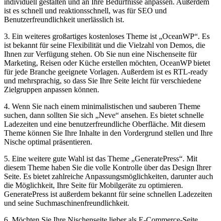
individuell gestalten und an Ihre Bedürfnisse anpassen. Außerdem
ist es schnell ‌und reaktionsschnell, was für SEO und‌
Benutzerfreundlichkeit unerlässlich ist.
3. Ein weiteres großartiges ⁢kostenloses Theme ist „OceanWP“. Es
ist bekannt ⁢für‍ seine Flexibilität und⁣ die Vielzahl von Demos, die
Ihnen zur Verfügung stehen. ⁢Ob Sie nun eine Nischenseite für
Marketing, Reisen oder Küche erstellen möchten, ‍OceanWP ⁤bietet
für jede Branche geeignete Vorlagen. Außerdem⁤ ist es RTL-ready
und ​mehrsprachig, so dass Sie Ihre Seite leicht für verschiedene
Zielgruppen anpassen können.
4.​ Wenn Sie nach einem‌ minimalistischen und sauberen Theme
suchen, dann sollten Sie sich „Neve“ ansehen. Es bietet schnelle
Ladezeiten und eine benutzerfreundliche Oberfläche. Mit diesem
Theme können Sie ⁤Ihre Inhalte in ‍den Vordergrund stellen und Ihre
Nische optimal präsentieren.
5. Eine weitere gute Wahl ist das Theme „GeneratePress“. Mit
diesem Theme haben⁢ Sie‌ die volle Kontrolle über das Design Ihrer
Seite. Es bietet ‍zahlreiche Anpassungsmöglichkeiten,⁣ darunter auch
die Möglichkeit, Ihre Seite⁢ für Mobilgeräte zu ⁣optimieren.⁣
GeneratePress ist außerdem​ bekannt für seine ‍schnellen Ladezeiten
und ‍seine⁢ Suchmaschinenfreundlichkeit.
6. Möchten Sie Ihre Nischenseite lieber als ‌E-Commerce-Seite