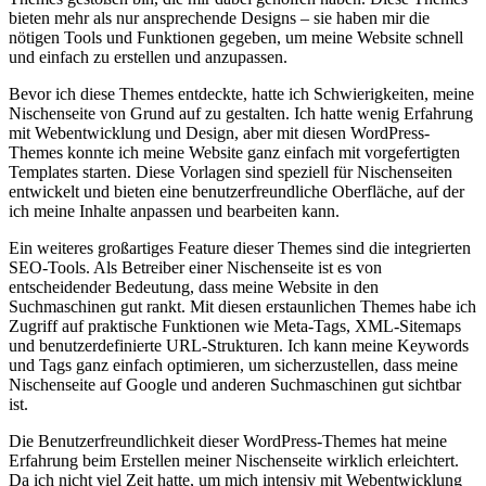
bieten mehr als nur ansprechende Designs‌ – sie haben ​mir die
nötigen Tools und Funktionen gegeben, um meine Website schnell
und einfach zu erstellen ⁢und anzupassen.
Bevor ich diese Themes entdeckte, hatte ich Schwierigkeiten, meine⁢
Nischenseite von Grund auf zu gestalten. Ich‌ hatte wenig Erfahrung
mit Webentwicklung und ​Design, aber‍ mit diesen WordPress-
Themes konnte ich meine​ Website‍ ganz⁢ einfach ‌mit vorgefertigten⁢
Templates starten. Diese Vorlagen‌ sind speziell ‍für Nischenseiten
entwickelt und bieten eine benutzerfreundliche ⁢Oberfläche, auf der
ich meine Inhalte ​anpassen und bearbeiten kann.
Ein weiteres großartiges Feature dieser Themes sind die integrierten
SEO-Tools. Als Betreiber einer Nischenseite ⁣ist es von⁤
entscheidender‌ Bedeutung, ‍dass meine Website in⁣ den
Suchmaschinen gut rankt. Mit diesen‍ erstaunlichen Themes habe ich
Zugriff auf praktische Funktionen wie Meta-Tags, XML-Sitemaps
und‍ benutzerdefinierte URL-Strukturen. Ich kann meine Keywords
und Tags ‌ganz einfach optimieren,⁢ um sicherzustellen, ​dass meine
Nischenseite ​auf Google⁢ und anderen Suchmaschinen gut sichtbar
ist.
Die Benutzerfreundlichkeit dieser WordPress-Themes hat meine
Erfahrung beim Erstellen⁢ meiner Nischenseite ​wirklich erleichtert.
Da ich nicht viel Zeit hatte, um mich intensiv mit ‌Webentwicklung