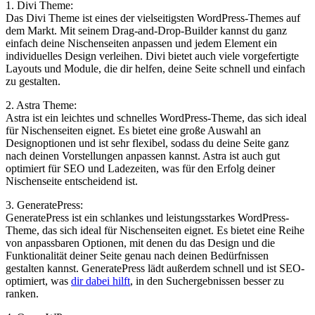
1. ‌Divi Theme:
Das Divi⁢ Theme ist ⁤eines der vielseitigsten WordPress-Themes auf
dem Markt. Mit ‍seinem ​Drag-and-Drop-Builder kannst du ganz
einfach deine Nischenseiten ⁣anpassen und jedem Element ein
individuelles Design verleihen. Divi bietet auch viele vorgefertigte
Layouts ​und Module, die dir‍ helfen, deine Seite schnell und einfach
zu gestalten.
2. Astra Theme:
Astra ist ein leichtes ⁤und schnelles WordPress-Theme, das sich ideal
für Nischenseiten ‍eignet. Es bietet eine große ⁤Auswahl an
Designoptionen und ist sehr flexibel, sodass du deine ​Seite ganz
nach ⁢deinen⁤ Vorstellungen anpassen kannst. Astra ist auch gut
optimiert für SEO⁢ und Ladezeiten, was für den Erfolg ⁤deiner
Nischenseite entscheidend ist.
3.​ GeneratePress:
GeneratePress ist ein‌ schlankes und ⁢leistungsstarkes WordPress-
Theme, das sich ideal für Nischenseiten eignet. Es bietet eine Reihe‌
von anpassbaren Optionen, mit denen du das Design und ⁤die
⁢Funktionalität deiner ​Seite genau nach deinen Bedürfnissen
gestalten kannst. GeneratePress lädt außerdem schnell​ und‌ ist SEO-
optimiert, was‍
dir dabei hilft
, in‌ den Suchergebnissen besser zu
ranken.