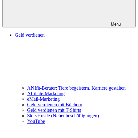
Menü
Geld verdienen
ANIfit-Berater: Tiere begeistern, Karriere gestalten
Affiliate-Marketing
eMail-Marketing
Geld verdienen mit Büchern
Geld verdienen mit T-Shirts
Side-Hustle (Nebenbeschäftigungen)
YouTube