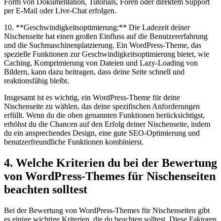
Form von⁣ Dokumentation,‌ Tutorials, Foren oder direktem Support
per E-Mail oder Live-Chat erfolgen.
10. ⁢**Geschwindigkeitsoptimierung:** Die Ladezeit deiner
Nischenseite‍ hat einen großen Einfluss auf die ‌Benutzererfahrung‍
und⁢ die Suchmaschinenplatzierung. Ein WordPress-Theme, das
spezielle Funktionen zur Geschwindigkeitsoptimierung bietet,​ wie
Caching, Komprimierung von Dateien und Lazy-Loading von
Bildern, kann ⁣dazu​ beitragen, dass⁣ deine Seite schnell und
reaktionsfähig bleibt.
Insgesamt ‌ist es wichtig, ein WordPress-Theme für deine
Nischenseite zu wählen, das deine spezifischen Anforderungen
erfüllt. Wenn du die oben genannten Funktionen berücksichtigst,
erhöhst‍ du die Chancen auf den Erfolg deiner Nischenseite, indem
du ein ansprechendes Design, eine gute SEO-Optimierung und
benutzerfreundliche⁤ Funktionen kombinierst.
4. Welche ⁣Kriterien du bei der Bewertung⁣
von WordPress-Themes für‍ Nischenseiten
beachten solltest
Bei der Bewertung von WordPress-Themes für Nischenseiten gibt⁣
es einige wichtige Kriterien, die du beachten solltest. Diese Faktoren