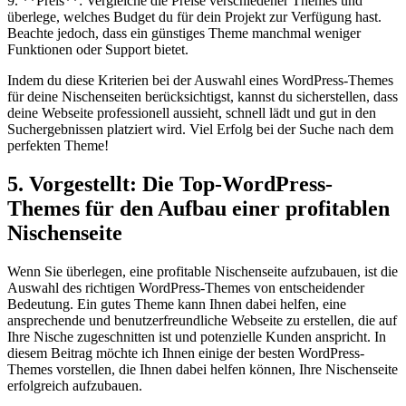
9. **Preis**: Vergleiche die Preise verschiedener Themes und
überlege, welches Budget du für dein Projekt zur Verfügung hast.
Beachte jedoch, dass ein günstiges Theme manchmal weniger
Funktionen oder Support ‌bietet.
Indem du diese Kriterien bei‍ der​ Auswahl eines WordPress-Themes
⁣für deine ‌Nischenseiten berücksichtigst, ‍kannst‌ du⁢ sicherstellen, dass
‍deine Webseite professionell aussieht, schnell lädt ⁤und gut in den
Suchergebnissen platziert wird. Viel⁣ Erfolg‌ bei der Suche nach dem
perfekten Theme!
5. Vorgestellt: Die⁣ Top-WordPress-
Themes für ⁢den Aufbau einer profitablen
Nischenseite
Wenn Sie überlegen, eine profitable Nischenseite aufzubauen, ‍ist die
Auswahl des richtigen WordPress-Themes von entscheidender⁢
Bedeutung. ⁤Ein ‍gutes⁤ Theme kann⁤ Ihnen ⁢dabei ‍helfen, eine
ansprechende und⁢ benutzerfreundliche‌ Webseite zu erstellen, die auf
Ihre​ Nische zugeschnitten ist und ‌potenzielle Kunden anspricht. In
diesem Beitrag möchte ich Ihnen einige der besten WordPress-
Themes vorstellen, die Ihnen dabei helfen können, Ihre Nischenseite‍
erfolgreich aufzubauen.