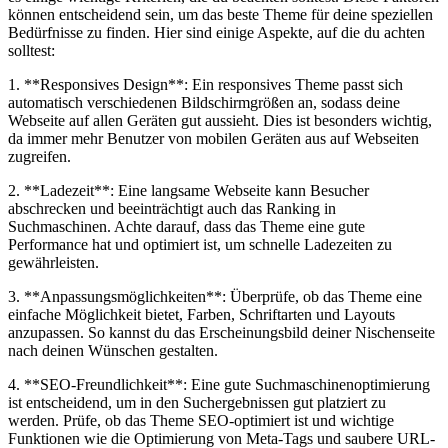
können entscheidend sein, um⁢ das beste Theme⁣ für deine speziellen
Bedürfnisse zu finden. Hier sind einige ⁣Aspekte, auf die du achten
solltest:
1. **Responsives ‍Design**: Ein responsives Theme passt sich
automatisch‌ verschiedenen Bildschirmgrößen an, sodass deine
Webseite auf allen Geräten gut aussieht.​ Dies ist besonders ​wichtig,
da immer mehr Benutzer von mobilen Geräten aus ⁢auf⁣ Webseiten
zugreifen.
2. **Ladezeit**: Eine langsame Webseite kann Besucher
abschrecken⁣ und beeinträchtigt ⁤auch das Ranking in
Suchmaschinen.⁤ Achte darauf, dass das Theme eine gute
Performance hat ⁣und optimiert⁢ ist, um schnelle Ladezeiten zu
gewährleisten.
3. **Anpassungsmöglichkeiten**: Überprüfe, ⁤ob das Theme eine
einfache Möglichkeit bietet, Farben, Schriftarten und⁣ Layouts
anzupassen. So kannst du das Erscheinungsbild deiner⁣ Nischenseite⁣
nach deinen Wünschen‌ gestalten.
4. **SEO-Freundlichkeit**: Eine gute Suchmaschinenoptimierung
ist​ entscheidend, um in den ‍Suchergebnissen gut platziert ‌zu‍
werden. ⁤Prüfe, ob⁤ das Theme ‍SEO-optimiert ist und wichtige⁣
Funktionen wie die Optimierung von‌ Meta-Tags und saubere URL-