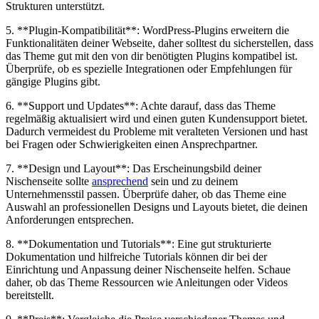
Strukturen unterstützt.
5. **Plugin-Kompatibilität**: WordPress-Plugins‌ erweitern die
Funktionalitäten deiner Webseite, daher solltest ⁣du sicherstellen, dass
das Theme gut mit den ‌von dir benötigten Plugins kompatibel ist.
Überprüfe, ⁣ob es spezielle Integrationen oder Empfehlungen ⁤für ​
gängige Plugins gibt.
6. **Support ⁤und Updates**: Achte​ darauf, dass das Theme
regelmäßig aktualisiert wird und einen guten Kundensupport ‌bietet.
Dadurch ‌vermeidest du ‍Probleme ⁣mit veralteten ⁣Versionen und ⁢hast
bei Fragen oder Schwierigkeiten einen Ansprechpartner.
7. ‌**Design und ​Layout**: Das Erscheinungsbild deiner ​
Nischenseite sollte
ansprechend
sein und zu deinem
Unternehmensstil‌ passen. Überprüfe daher,‌ ob das Theme eine
Auswahl an professionellen Designs und Layouts bietet, die deinen
Anforderungen entsprechen.
8. **Dokumentation und Tutorials**: Eine gut strukturierte
Dokumentation und hilfreiche Tutorials ‌können ​dir bei der
Einrichtung und ⁣Anpassung deiner Nischenseite ‍helfen. Schaue
daher,‌ ob das Theme Ressourcen wie Anleitungen oder Videos
bereitstellt.