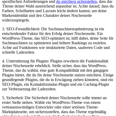
spezifischen Anforderungen und
du möchtest sicherstellen
, dass das
Theme deiner ‍Wahl ausreichend anpassbar ist. Achte darauf, dass du
Farben, Schriftarten und Layouts leicht⁤ ändern kannst, um deine
Markenidentität ⁢und den Charakter deiner Nischenseite
widerzuspiegeln.
3.‌ SEO-Freundlichkeit: Die Suchmaschinenoptimierung ist ein
entscheidender ​Faktor für den Erfolg ‌deiner Nischenseite. Ein
WordPress-Theme, das SEO-optimiert ist, hilft dabei, deine Seite für
Suchmaschinen zu optimieren und höhere Rankings zu erzielen.
Achte auf ‍Funktionen wie strukturierte Daten, sauberen ​Code und
schnelle ⁤Ladezeiten.
4. ⁣Unterstützung für Plugins: Plugins erweitern die Funktionalität
deiner Nischenseite⁣ erheblich.⁤ Stelle sicher, dass das ⁣WordPress-
Theme, das du wählst, ⁢eine gute Kompatibilität mit den gängigen
Plugins‍ bietet, die ⁢du für deine Nischenseite nutzen möchtest. Einige
grundlegende Plugins, die du in‌ Erwägung ziehen könntest, sind ein
SEO-Plugin, ein Kontaktformular-Plugin⁣ und ein Caching-Plugin
‌zur Verbesserung der Ladezeiten.
5. Sicherheit: Die ‍Sicherheit deiner Nischenseite sollte‌ immer ‌an
‍erster ‌Stelle stehen.⁢ Wähle​ ein WordPress-Theme von einem
vertrauenswürdigen Entwickler oder einer seriösen Theme-
Marktplatzseite, um sicherzustellen,⁢ dass das Theme ⁤regelmäßig