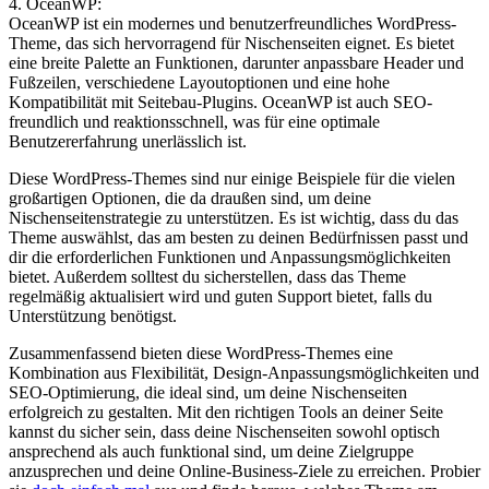
4.‍ OceanWP:
OceanWP ist ein modernes und⁤ benutzerfreundliches WordPress-
Theme, das sich hervorragend für Nischenseiten eignet. Es bietet
eine⁤ breite Palette⁣ an Funktionen, darunter anpassbare Header und
Fußzeilen, ⁣verschiedene Layoutoptionen und eine hohe⁤
Kompatibilität‌ mit Seitebau-Plugins. OceanWP ist auch SEO-
freundlich und reaktionsschnell, was für eine optimale
Benutzererfahrung unerlässlich ist.
Diese WordPress-Themes sind nur einige Beispiele⁣ für die vielen
großartigen Optionen, die da draußen sind,⁣ um deine
⁢Nischenseitenstrategie zu‌ unterstützen. Es ist wichtig, dass ⁢du das
Theme auswählst, das am besten ‍zu deinen Bedürfnissen‍ passt und
dir die erforderlichen Funktionen und Anpassungsmöglichkeiten
bietet. ​Außerdem solltest du sicherstellen, ​dass das ⁢Theme⁣
regelmäßig aktualisiert wird und​ guten Support bietet, falls du
Unterstützung ⁢benötigst.
Zusammenfassend bieten diese WordPress-Themes⁢ eine
‌Kombination aus Flexibilität, Design-Anpassungsmöglichkeiten⁤ und
SEO-Optimierung, die ideal sind, um deine Nischenseiten
erfolgreich zu gestalten. Mit den richtigen Tools an deiner ​Seite⁢
kannst du sicher sein,‍ dass deine Nischenseiten sowohl optisch
ansprechend als auch funktional sind, um deine Zielgruppe
anzusprechen und deine Online-Business-Ziele ‍zu ‌erreichen. Probier