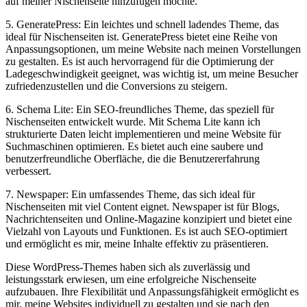
auf meiner Nischenseite hinzufügen ⁣möchte.
5. GeneratePress: Ein⁢ leichtes und schnell ladendes ⁣Theme, das
ideal für Nischenseiten ist. GeneratePress bietet eine Reihe von
Anpassungsoptionen, ​um meine Website nach meinen Vorstellungen
zu gestalten. Es ist auch hervorragend‌ für die Optimierung der
Ladegeschwindigkeit geeignet, was ‌wichtig ist, ⁤um meine Besucher
zufriedenzustellen und‍ die ‍Conversions zu steigern.
6.​ Schema Lite: ‌Ein SEO-freundliches Theme, das ⁣speziell für
Nischenseiten⁣ entwickelt wurde. Mit ​Schema ⁣Lite kann ich
strukturierte Daten⁤ leicht implementieren und‌ meine Website für
⁣Suchmaschinen optimieren.⁤ Es bietet ‌auch eine saubere ⁤und
benutzerfreundliche Oberfläche, die die Benutzererfahrung
verbessert.
7. Newspaper: Ein umfassendes Theme, das sich⁢ ideal für
Nischenseiten mit viel Content​ eignet. Newspaper ist für Blogs,
Nachrichtenseiten und Online-Magazine konzipiert und bietet eine
Vielzahl von Layouts und Funktionen. Es‍ ist auch SEO-optimiert⁣
und ermöglicht es mir, ⁢meine Inhalte effektiv zu präsentieren.
Diese WordPress-Themes ⁢haben sich als ​zuverlässig und
leistungsstark erwiesen, um eine ⁢erfolgreiche Nischenseite
aufzubauen.​ Ihre Flexibilität und Anpassungsfähigkeit ermöglicht⁤ es
mir, meine Websites individuell zu gestalten und sie nach den