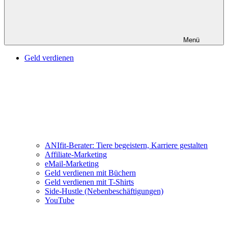
Menü
Geld verdienen
ANIfit-Berater: Tiere begeistern, Karriere gestalten
Affiliate-Marketing
eMail-Marketing
Geld verdienen mit Büchern
Geld verdienen mit T-Shirts
Side-Hustle (Nebenbeschäftigungen)
YouTube