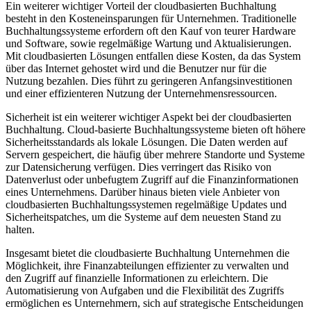
Ein weiterer wichtiger ⁢Vorteil der cloudbasierten Buchhaltung
besteht ‍in den Kosteneinsparungen für Unternehmen. Traditionelle
Buchhaltungssysteme erfordern ‌oft ​den ⁢Kauf von teurer Hardware
und Software, sowie regelmäßige Wartung und⁣ Aktualisierungen.⁢
Mit ‍cloudbasierten Lösungen entfallen diese Kosten, da⁢ das System
über das Internet gehostet ​wird ⁤und⁤ die Benutzer nur‍ für die
Nutzung bezahlen. Dies führt ‌zu geringeren Anfangsinvestitionen
und einer effizienteren Nutzung der Unternehmensressourcen.
Sicherheit ⁢ist ein ‌weiterer wichtiger Aspekt‌ bei​ der cloudbasierten
Buchhaltung. Cloud-basierte ‍Buchhaltungssysteme bieten oft höhere
Sicherheitsstandards​ als lokale Lösungen. Die ‍Daten werden auf
Servern gespeichert, die⁣ häufig über⁢ mehrere Standorte und Systeme
zur Datensicherung verfügen. Dies ‍verringert das Risiko von
⁤Datenverlust oder unbefugtem Zugriff auf die Finanzinformationen
eines Unternehmens. Darüber ⁤hinaus bieten viele Anbieter ⁤von⁢
cloudbasierten Buchhaltungssystemen regelmäßige Updates und
⁤Sicherheitspatches, um⁢ die Systeme auf dem neuesten ⁤Stand ⁣zu
halten.
Insgesamt bietet die cloudbasierte Buchhaltung Unternehmen‌ die
Möglichkeit, ihre Finanzabteilungen effizienter zu verwalten und
den Zugriff auf ​finanzielle Informationen zu erleichtern. Die ​
Automatisierung ​von‍ Aufgaben‍ und ⁤die Flexibilität des Zugriffs
ermöglichen es Unternehmern, sich auf strategische Entscheidungen