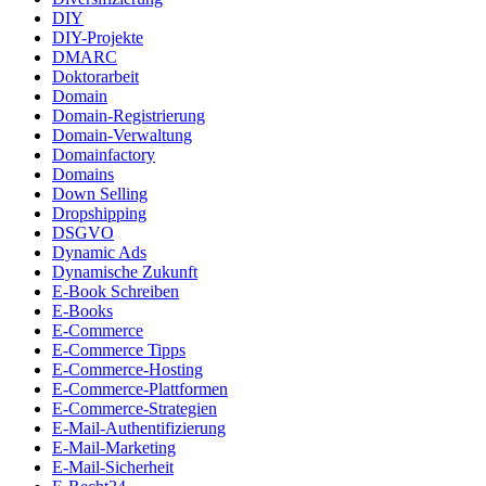
DIY
DIY-Projekte
DMARC
Doktorarbeit
Domain
Domain-Registrierung
Domain-Verwaltung
Domainfactory
Domains
Down Selling
Dropshipping
DSGVO
Dynamic Ads
Dynamische Zukunft
E-Book Schreiben
E-Books
E-Commerce
E-Commerce Tipps
E-Commerce-Hosting
E-Commerce-Plattformen
E-Commerce-Strategien
E-Mail-Authentifizierung
E-Mail-Marketing
E-Mail-Sicherheit