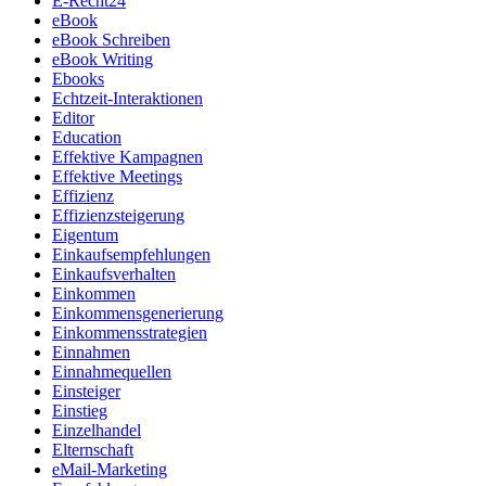
E-Recht24
eBook
eBook Schreiben
eBook Writing
Ebooks
Echtzeit-Interaktionen
Editor
Education
Effektive Kampagnen
Effektive Meetings
Effizienz
Effizienzsteigerung
Eigentum
Einkaufsempfehlungen
Einkaufsverhalten
Einkommen
Einkommensgenerierung
Einkommensstrategien
Einnahmen
Einnahmequellen
Einsteiger
Einstieg
Einzelhandel
Elternschaft
eMail-Marketing