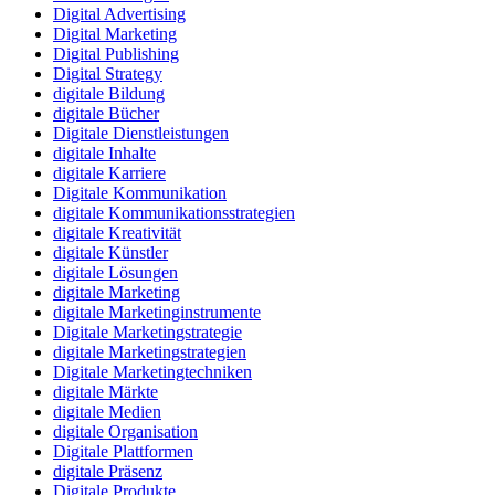
Digital Advertising
Digital Marketing
Digital Publishing
Digital Strategy
digitale Bildung
digitale Bücher
Digitale Dienstleistungen
digitale Inhalte
digitale Karriere
Digitale Kommunikation
digitale Kommunikationsstrategien
digitale Kreativität
digitale Künstler
digitale Lösungen
digitale Marketing
digitale Marketinginstrumente
Digitale Marketingstrategie
digitale Marketingstrategien
Digitale Marketingtechniken
digitale Märkte
digitale Medien
digitale Organisation
Digitale Plattformen
digitale Präsenz
Digitale Produkte