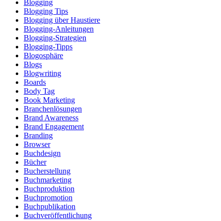
Blogging
Blogging Tips
Blogging über Haustiere
Blogging-Anleitungen
Blogging-Strategien
Blogging-Tipps
Blogosphäre
Blogs
Blogwriting
Boards
Body Tag
Book Marketing
Branchenlösungen
Brand Awareness
Brand Engagement
Branding
Browser
Buchdesign
Bücher
Bucherstellung
Buchmarketing
Buchproduktion
Buchpromotion
Buchpublikation
Buchveröffentlichung