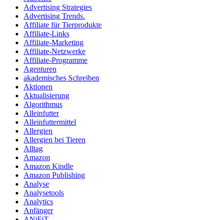
Advertising Strategies
Advertising Trends.
Affiliate für Tierprodukte
Affiliate-Links
Affiliate-Marketing
Affiliate-Netzwerke
Affiliate-Programme
Agenturen
akademisches Schreiben
Aktionen
Aktualisierung
Algorithmus
Alleinfutter
Alleinfuttermittel
Allergien
Allergien bei Tieren
Alltag
Amazon
Amazon Kindle
Amazon Publishing
Analyse
Analysetools
Analytics
Anfänger
ANiFiT