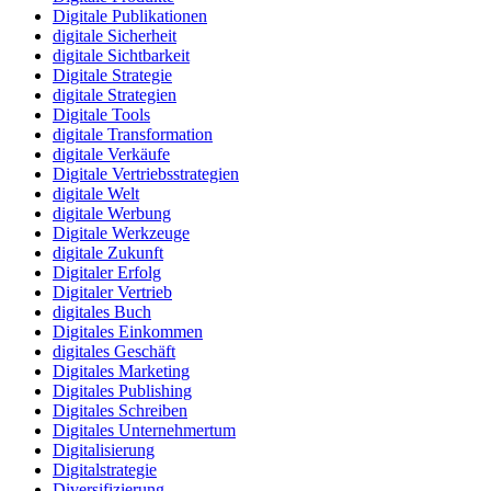
Digitale Publikationen
digitale Sicherheit
digitale Sichtbarkeit
Digitale Strategie
digitale Strategien
Digitale Tools
digitale Transformation
digitale Verkäufe
Digitale Vertriebsstrategien
digitale Welt
digitale Werbung
Digitale Werkzeuge
digitale Zukunft
Digitaler Erfolg
Digitaler Vertrieb
digitales Buch
Digitales Einkommen
digitales Geschäft
Digitales Marketing
Digitales Publishing
Digitales Schreiben
Digitales Unternehmertum
Digitalisierung
Digitalstrategie
Diversifizierung