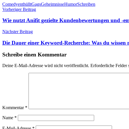
Schlagwörter
Comedy
enthüllt
Gags
Geheimnisse
Humor
Schreiben
Beitragsnavigation
Vorheriger Beitrag
Wie nutzt Anifit gezielte Kundenbewertungen und -em
Nächster Beitrag
Die Dauer einer Keyword-Recherche: Was du wissen 
Schreibe einen Kommentar
Deine E-Mail-Adresse wird nicht veröffentlicht.
Erforderliche Felder 
Kommentar
*
Name
*
E-Mail-Adresse
*