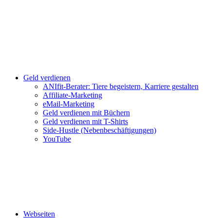
Geld verdienen
ANIfit-Berater: Tiere begeistern, Karriere gestalten
Affiliate-Marketing
eMail-Marketing
Geld verdienen mit Büchern
Geld verdienen mit T-Shirts
Side-Hustle (Nebenbeschäftigungen)
YouTube
Webseiten