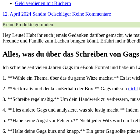
Geld verdienen mit Büchern
12. April 2024
Sandra Oelschläger
Keine Kommentare
Keine Produkte gefunden.
Hey ⁢Leute! Habt‍ ihr euch jemals Gedanken darüber gemacht, wie man
Freunde und Familie zum Lachen bringen ⁤könnt. Erfahrt mehr über ⁢d
Alles, was du über das Schreiben⁤ von Gags
Ich schreibe seit vielen Jahren Gags im eBook-Format und habe im Laufe‍
1.​ **Wähle ein Thema, über das du gerne Witze machst.** Es ist wicht
2. **Sei kreativ und denke außerhalb ‍der Box.** Gags müssen‌
nicht
i
3. **Schreibe regelmäßig.**‌ Um⁢ dein Handwerk zu verbessern, musst 
4. ‍**Lies andere Gags und analysiere, was sie lustig‌ macht.** ⁢Indem‍ 
5. **Habe keine Angst vor Fehlern.** Nicht jeder Witz wird ein Treffer
6. ‍**Halte deine ⁤Gags kurz und knapp.** Ein ​guter Gag sollte präzis