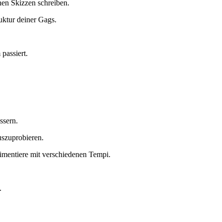
en Skizzen ⁤schreiben.
uktur deiner Gags.
passiert.
ssern.
uszuprobieren.
rimentiere mit verschiedenen Tempi.
.