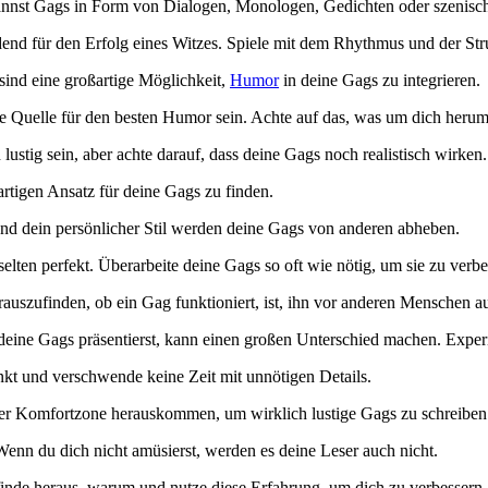
nnst Gags⁣ in Form ⁢von Dialogen, ​Monologen, ⁣Gedichten oder ⁢szenisch
end für den Erfolg eines⁣ Witzes. Spiele mit‍ dem Rhythmus und der ⁣Str
sind eine großartige Möglichkeit,
Humor
in​ deine Gags zu integrieren.
e Quelle für den⁢ besten Humor sein. Achte ‌auf das, was um dich herum 
ustig sein, aber achte ⁣darauf,​ dass deine Gags noch realistisch wirken.
artigen Ansatz für deine Gags zu finden.
und dein persönlicher Stil werden deine Gags von anderen abheben.
 selten perfekt. Überarbeite deine Gags so oft wie nötig, um sie zu verbe
uszufinden, ob ein⁣ Gag funktioniert, ist, ihn ‍vor anderen Menschen‌ a
 deine Gags präsentierst, kann einen großen​ Unterschied machen. Expe
kt und verschwende keine Zeit mit unnötigen Details.
ner Komfortzone ⁤herauskommen, um wirklich‌ lustige Gags zu ⁣schreiben
enn du dich nicht amüsierst, werden es‍ deine Leser auch nicht.
inde heraus, warum‌ und ‍nutze diese Erfahrung, ⁤um dich zu verbessern.