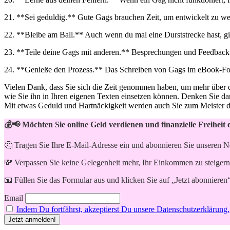
21. **Sei geduldig.** Gute Gags brauchen Zeit, um entwickelt zu werd
22. **Bleibe am Ball.** Auch wenn du ​mal eine Durststrecke hast, gib 
23. **Teile deine Gags mit anderen.** Besprechungen und Feedback v
24. **Genieße den Prozess.** Das Schreiben von Gags im eBook-Format⁣
Vielen Dank,⁤ dass Sie sich die‍ Zeit genommen haben, um mehr über di
wie Sie ihn in Ihren eigenen Texten einsetzen können. Denken‍ Sie dar
Mit etwas Geduld‌ und⁤ Hartnäckigkeit werden auch Sie​ zum Meister 
💰📢 Möchten Sie online Geld verdienen und finanzielle Freiheit 
🤔 Tragen Sie Ihre E-Mail-Adresse ein und abonnieren Sie unseren N
💸 Verpassen Sie keine Gelegenheit mehr, Ihr Einkommen zu steigern
📧 Füllen Sie das Formular aus und klicken Sie auf „Jetzt abonnieren
Email
Indem Du fortfährst, akzeptierst Du unsere Datenschutzerklärung.