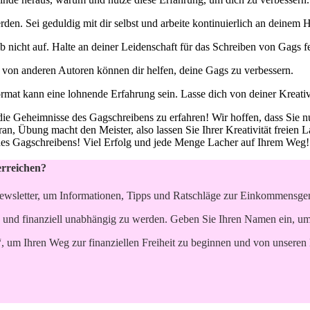
en. Sei geduldig mit dir selbst und arbeite kontinuierlich‍ an deinem‍
nicht auf. Halte ​an deiner Leidenschaft für‍ das​ Schreiben von Gags fe
on anderen⁤ Autoren können dir helfen, deine Gags zu verbessern.
 kann eine lohnende Erfahrung​ sein. ‍Lasse dich von​ deiner Kreativit
e Geheimnisse⁣ des Gagschreibens zu erfahren! Wir hoffen, ⁣dass⁢ Sie n
an, Übung macht den Meister, also lassen Sie Ihrer Kreativität freien 
des Gagschreibens! Viel Erfolg und jede ​Menge Lacher​ auf⁤ Ihrem Weg!
erreichen?
ewsletter, um Informationen, Tipps und Ratschläge zur Einkommensgene
 und finanziell unabhängig zu werden. Geben Sie Ihren Namen ein, um p
“, um Ihren Weg zur finanziellen Freiheit zu beginnen und von unseren 