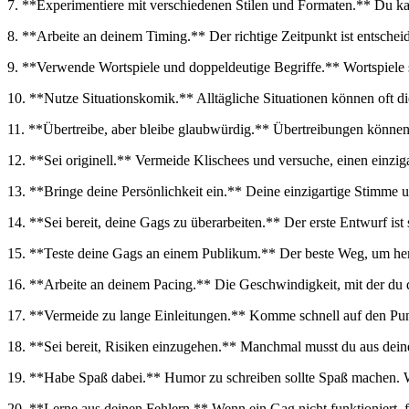
7. **Experimentiere ⁢mit verschiedenen Stilen und Formaten.** ⁣Du ka
8. **Arbeite an deinem Timing.** Der richtige Zeitpunkt ist entscheid
9. **Verwende ⁣Wortspiele und doppeldeutige Begriffe.** Wortspiele 
10. **Nutze Situationskomik.** Alltägliche Situationen können oft di
11. ‌**Übertreibe, ‌aber​ bleibe glaubwürdig.** Übertreibungen können l
12. **Sei originell.** Vermeide Klischees und versuche, ‌einen einzig
13. **Bringe deine Persönlichkeit ein.** Deine einzigartige Stimme 
14. **Sei bereit, deine Gags zu überarbeiten.** Der‌ erste Entwurf ist
15. ‍**Teste deine Gags an einem Publikum.** ⁤Der⁤ beste Weg, um hera
16. **Arbeite an deinem ⁤Pacing.** Die ⁣Geschwindigkeit, mit der ⁤du
17. **Vermeide ⁣zu lange Einleitungen.** Komme schnell auf den Pun
18. **Sei bereit,⁣ Risiken einzugehen.** ​Manchmal musst du ‌aus dei
19. **Habe Spaß dabei.** Humor zu schreiben ‍sollte ​Spaß machen. W
20. **Lerne aus deinen Fehlern.** Wenn ein Gag nicht funktioniert, f