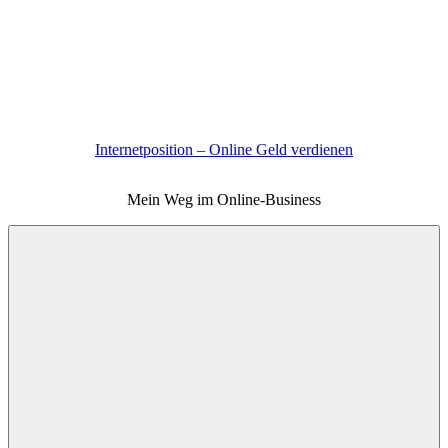
Zum
Inhalt
springen
Internetposition – Online Geld verdienen
Mein Weg im Online-Business