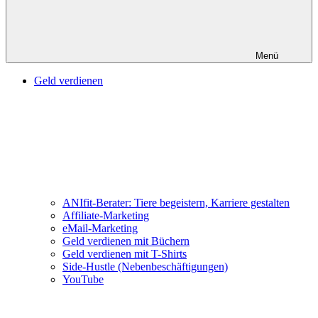
Menü
Geld verdienen
ANIfit-Berater: Tiere begeistern, Karriere gestalten
Affiliate-Marketing
eMail-Marketing
Geld verdienen mit Büchern
Geld verdienen mit T-Shirts
Side-Hustle (Nebenbeschäftigungen)
YouTube