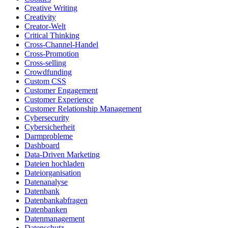
Creative Writing
Creativity
Creator-Welt
Critical Thinking
Cross-Channel-Handel
Cross-Promotion
Cross-selling
Crowdfunding
Custom CSS
Customer Engagement
Customer Experience
Customer Relationship Management
Cybersecurity
Cybersicherheit
Darmprobleme
Dashboard
Data-Driven Marketing
Dateien hochladen
Dateiorganisation
Datenanalyse
Datenbank
Datenbankabfragen
Datenbanken
Datenmanagement
Datenschutz