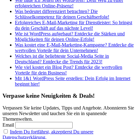
Wie baue ich Seiten bei WordPress? Dein Weg zu einer
erfolgreichen Online-Präsenz!
Was bedeutet differenziert betrachten? Die
Schlüsselkompetenz für deinen Geschäftserfolg!
Erfolgreiches E-Mail-Marketing für Dienstleister: So bringst
du dein Geschäft auf das nächste Level!
Wie ist WordPress aufgebaut? Entdecke die Stärken und
Möglichkeiten für deinen Online-Erfolg!
Was kostet eine E-Mail-Marketing-Kampagne? Entdecke die
wertvollen Vorteile für dein Unternehmen!
Welches ist die beliebteste Social-Media Seite in
Deutschland? Entdecke die Trends für 2023!
Wie viel kostet ein Blog Post? Entdecke die wertvollen
Vorteile für dein Business!
Mit 1&1 WordPress Seite erstellen: Dein Erfolg im Internet
beginnt hier!
Verpasse keine Neuigkeiten & Deals!
Verpassen Sie keine Updates, Tipps und Angebote. Abonnieren Sie
unseren Newsletter und tauchen Sie ein in spannende
Themenwelten.
Email
Indem Du fortfährst, akzeptierst Du unsere
Datenschutzerklärung.