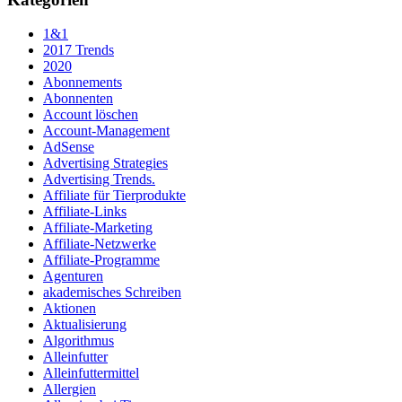
1&1
2017 Trends
2020
Abonnements
Abonnenten
Account löschen
Account-Management
AdSense
Advertising Strategies
Advertising Trends.
Affiliate für Tierprodukte
Affiliate-Links
Affiliate-Marketing
Affiliate-Netzwerke
Affiliate-Programme
Agenturen
akademisches Schreiben
Aktionen
Aktualisierung
Algorithmus
Alleinfutter
Alleinfuttermittel
Allergien