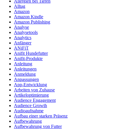
Allergien bei Tieren
Alltag
Amazon
Amazon Kindle
Amazon Publishing
Analyse
Analysetools
Analytics
Anfänger
ANiFiT
Anifit Hundefutter
Anifit-Produkte
Anleitung
Anleitungen
Anmeldung
Anpassungen
App-Entwicklung
Arbeiten von Zuhause
Artikeloptimierung
Audience Engagement
Audience Growth
Audioaufnahme
Aufbau einer starken Präsenz
Aufbewahrung
Aufbewahrung von Futter