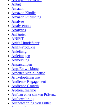
Alltag
Amazon
Amazon Kindle
Amazon Publishing
Analyse
Analysetools
Analytics
Anfänger
ANiFiT
Anifit Hundefutter
Anifit-Produkte
Anleitung
Anleitungen
Anmeldung
Anpassungen
App-Entwicklung
Arbeiten von Zuhause
Artikeloptimierung
Audience Engagement
Audience Growth
Audioaufnahme
Aufbau einer starken Präsenz
Aufbewahrung
Aufbewahrung von Futter