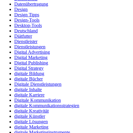
Datenübertragung
Design
Design Tipps
Design-Tools
Desktop-Tools
Deutschland
Diätfutter
Dienstleister
Dienstleistungen
Digital Advertising
Digital Marketing
Digital Publishing
Digital Strategy
digitale Bildung
digitale Bücher
Digitale Dienstleistungen
digitale Inhalte
digitale Karriere
Digitale Kommunikation
digitale Kommunikationsstrategien
digitale Kreativität
digitale Künstler
digitale Lösungen
digitale Marketing
digitale Marketinginstrumente