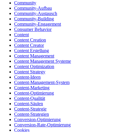
Community
Community-Aufbau
Community-Austausch
Community-Building
Community-Engagement
Consumer Behavior
Content
Content Creation
Content Creator
Content Erstellung
Content Management
Content Management Systeme
Content Optimization
Content Strategy
Content-Ideen
Content-Management-System
Content-Marketing
Content-Optimierung
Content-Qualität
Content-Säulen
Content-Strategie
Content-Strategien
Conversion-Optimierung
Conversion-Rate-Optimierung
Cookies