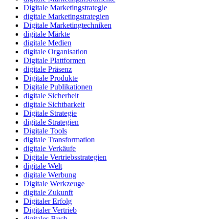
Digitale Marketingstrategie
digitale Marketingstrategien
Digitale Marketingtechniken
digitale Märkte
digitale Medien
digitale Organisation
Digitale Plattformen
digitale Präsenz
Digitale Produkte
Digitale Publikationen
digitale Sicherheit
digitale Sichtbarkeit
Digitale Strategie
digitale Strategien
Digitale Tools
digitale Transformation
digitale Verkäufe
Digitale Vertriebsstrategien
digitale Welt
digitale Werbung
Digitale Werkzeuge
digitale Zukunft
Digitaler Erfolg
Digitaler Vertrieb
digitales Buch