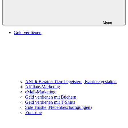
Menü
Geld verdienen
ANIfit-Berater: Tiere begeistern, Karriere gestalten
Affiliate-Marketing
eMail-Marketing
Geld verdienen mit Büchern
Geld verdienen mit T-Shirts
Side-Hustle (Nebenbeschäftigungen)
YouTube