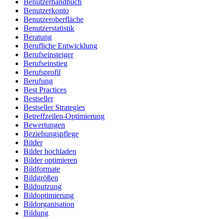
Benutzerhandbuch
Benutzerkonto
Benutzeroberfläche
Benutzerstatistik
Beratung
Berufliche Entwicklung
Berufseinsteiger
Berufseinstieg
Berufsprofil
Berufung
Best Practices
Bestseller
Bestseller Strategies
Betreffzeilen-Optimierung
Bewertungen
Beziehungspflege
Bilder
Bilder hochladen
Bilder optimieren
Bildformate
Bildgrößen
Bildnutzung
Bildoptimierung
Bildorganisation
Bildung