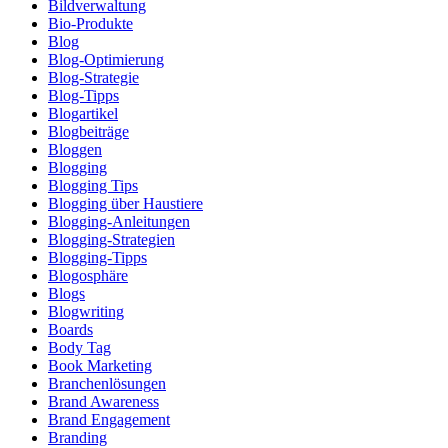
Bildverwaltung
Bio-Produkte
Blog
Blog-Optimierung
Blog-Strategie
Blog-Tipps
Blogartikel
Blogbeiträge
Bloggen
Blogging
Blogging Tips
Blogging über Haustiere
Blogging-Anleitungen
Blogging-Strategien
Blogging-Tipps
Blogosphäre
Blogs
Blogwriting
Boards
Body Tag
Book Marketing
Branchenlösungen
Brand Awareness
Brand Engagement
Branding