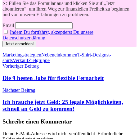
📧 Füllen Sie das Formular aus und klicken Sie auf „Jetzt
abonnieren“, um Ihren Weg zur finanziellen Freiheit zu beginnen
und von unseren Erfahrungen zu profitieren.
Email
Indem Du fortfährst, akzeptierst Du unsere
Datenschutzerklärung.
Schlagwörter
Marketingstrategien
Nebeneinkommen
T-Shirt-Designs
t-
shirts
Verkauf
Zielgruppe
Beitragsnavigation
Vorheriger Beitrag
Die 9 besten Jobs für flexible Fernarbeit
Nächster Beitrag
Ich brauche jetzt Geld: 25 legale Möglichkeiten,
schnell an Geld zu kommen!
Schreibe einen Kommentar
Deine E-Mail-Adresse wird nicht veröffentlicht.
Erforderliche