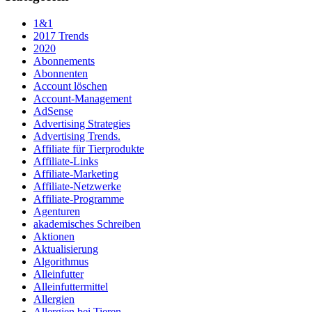
1&1
2017 Trends
2020
Abonnements
Abonnenten
Account löschen
Account-Management
AdSense
Advertising Strategies
Advertising Trends.
Affiliate für Tierprodukte
Affiliate-Links
Affiliate-Marketing
Affiliate-Netzwerke
Affiliate-Programme
Agenturen
akademisches Schreiben
Aktionen
Aktualisierung
Algorithmus
Alleinfutter
Alleinfuttermittel
Allergien
Allergien bei Tieren