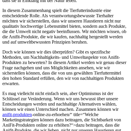
dass sie in Einklang mit ‍der Natur leben.
In ⁢diesem ⁣Zusammenhang spielt die Tierfutterindustrie eine
entscheidende Rolle. Als verantwortungsbewusste Tierhalter ​
möchten ‍wir sicherstellen, dass wir unseren Haustieren nicht nur
qualitativ hochwertige Lebensmittel bieten, sondern ‌auch Produkte,‍
die die Umwelt nicht‍ negativ beeinflussen. Wir ⁣möchten wissen, ob
die ⁢Anifit-Produkte, die wir‌ kaufen, ⁤nachhaltig ‌hergestellt‍ werden
und ‌auf umweltbewussten Prinzipien beruhen.
Doch​ wie können wir dies überprüfen? Gibt es ​spezifische
Methoden, um‌ Nachhaltigkeits- und Umweltaspekte von Anifit-
Produkten zu bewerten? In diesem Artikel werden wir genau dieser
Frage nachgehen und uns Möglichkeiten ansehen, wie wir ​
sicherstellen können, dass die von uns gewählten Tierfuttermittel
den hohen Standard erfüllen, den wir von ⁢nachhaltigen Produkten ​
erwarten.
Es mag vielleicht nicht einfach sein, aber Optimismus ist der
Schlüssel zur Veränderung. Wenn wir ⁢uns bewusst über unsere
Entscheidungen werden und nachhaltige Alternativen wählen,
können⁢ wir einen Unterschied‍ machen. Zusammen können wir
anifit-produkten
-online-zu-erhoehen/“ title=“Welche
Marketingstrategien können dazu beitragen, die Sichtbarkeit von
AniFit-Produkten online zu erhöhen?“>dazu beitragen,‌ dass die
Anifit-Produkte, die ⁢wir⁢ lieben, nicht nur unseren Haustieren gut