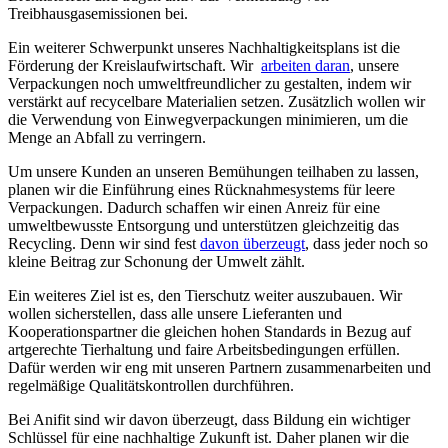
Treibhausgasemissionen bei.
Ein weiterer Schwerpunkt ⁣unseres Nachhaltigkeitsplans ist die
Förderung der Kreislaufwirtschaft. Wir ‌
arbeiten daran
, unsere
‌Verpackungen noch‍ umweltfreundlicher zu gestalten, indem wir
verstärkt⁢ auf recycelbare Materialien⁣ setzen. Zusätzlich wollen wir
die Verwendung von Einwegverpackungen minimieren, um die
Menge an​ Abfall zu​ verringern.
Um unsere Kunden ‌an unseren Bemühungen teilhaben zu lassen,
planen ⁤wir die Einführung ‌eines Rücknahmesystems ‍für leere
Verpackungen.⁢ Dadurch‍ schaffen wir einen Anreiz für eine​
umweltbewusste Entsorgung und unterstützen gleichzeitig ⁢das
Recycling. Denn wir sind fest
davon überzeugt
, dass jeder noch so
kleine Beitrag zur Schonung der Umwelt⁣ zählt.
Ein weiteres ‍Ziel ist es, den Tierschutz weiter auszubauen. Wir
wollen sicherstellen, dass alle​ unsere ⁣Lieferanten und
Kooperationspartner die‍ gleichen hohen​ Standards in ⁢Bezug auf
artgerechte Tierhaltung und faire Arbeitsbedingungen erfüllen.
Dafür werden⁢ wir eng mit unseren Partnern zusammenarbeiten ​und
regelmäßige Qualitätskontrollen durchführen.
Bei Anifit sind wir davon überzeugt, dass Bildung ein⁣ wichtiger
Schlüssel für eine nachhaltige Zukunft ist. Daher⁤ planen⁢ wir die