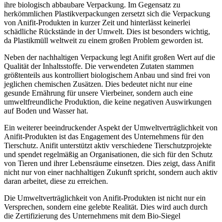
ihre‌ biologisch abbaubare Verpackung. Im Gegensatz zu
herkömmlichen Plastikverpackungen zersetzt sich die Verpackung
von Anifit-Produkten in kurzer Zeit und hinterlässt keinerlei
schädliche​ Rückstände in der Umwelt. Dies ist besonders wichtig,
da⁣ Plastikmüll weltweit zu einem großen Problem geworden ist.
Neben der ⁤nachhaltigen​ Verpackung ⁢legt Anifit großen Wert⁢ auf ⁢die
Qualität der Inhaltsstoffe.‍ Die verwendeten Zutaten stammen‌
größtenteils⁤ aus kontrolliert biologischem Anbau und⁢ sind frei von
jeglichen chemischen Zusätzen. Dies bedeutet nicht nur eine
gesunde Ernährung für unsere Vierbeiner, sondern auch eine
umweltfreundliche Produktion, die keine negativen Auswirkungen
auf⁢ Boden und Wasser hat.
Ein‍ weiterer beeindruckender Aspekt der Umweltverträglichkeit‍ von
Anifit-Produkten ist das Engagement des⁢ Unternehmens für den
Tierschutz. Anifit ⁤unterstützt aktiv verschiedene Tierschutzprojekte
und spendet regelmäßig an Organisationen, die⁣ sich für⁤ den Schutz
‌von Tieren und ihrer Lebensräume⁢ einsetzen. Dies zeigt, dass Anifit
nicht nur von ​einer nachhaltigen ⁤Zukunft⁣ spricht, sondern auch aktiv‌
daran arbeitet, diese zu erreichen.
Die Umweltverträglichkeit von Anifit-Produkten ist nicht nur⁢ ein
‍Versprechen,​ sondern eine​ gelebte Realität. Dies wird auch durch⁤
die Zertifizierung‌ des Unternehmens mit‍ dem⁣ Bio-Siegel