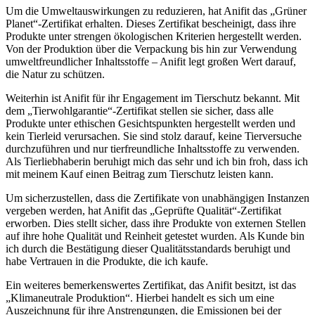
Um die Umweltauswirkungen zu reduzieren, hat Anifit das „Grüner
Planet“-Zertifikat⁤ erhalten. Dieses ⁣Zertifikat bescheinigt, dass ihre
Produkte unter strengen ökologischen Kriterien hergestellt ​werden.
Von der Produktion über die ⁢Verpackung bis hin ​zur Verwendung​
umweltfreundlicher Inhaltsstoffe – ⁤Anifit legt⁣ großen ⁤Wert darauf,
die Natur zu⁣ schützen.
Weiterhin ist Anifit für‍ ihr Engagement ⁢im Tierschutz bekannt. Mit
dem „Tierwohlgarantie“-Zertifikat stellen​ sie ⁢sicher, ⁤dass alle
Produkte‌ unter‍ ethischen⁤ Gesichtspunkten hergestellt werden ⁢und
kein⁢ Tierleid verursachen. ⁢Sie sind stolz darauf, keine Tierversuche
durchzuführen ⁤und ‍nur tierfreundliche Inhaltsstoffe zu verwenden.
Als Tierliebhaberin beruhigt mich das ⁤sehr ⁣und ich bin froh, dass ich
mit meinem Kauf einen Beitrag zum Tierschutz leisten⁣ kann.
Um sicherzustellen, dass die Zertifikate von​ unabhängigen Instanzen‌
vergeben werden, hat Anifit das „Geprüfte Qualität“-Zertifikat
erworben. Dies stellt ‌sicher, dass ihre Produkte⁣ von externen Stellen
auf ihre⁤ hohe ‌Qualität und Reinheit getestet wurden. ‌Als Kunde bin
⁣ich durch die Bestätigung dieser Qualitätsstandards beruhigt und
habe ⁣Vertrauen in ‍die Produkte, die ich kaufe.
Ein ‌weiteres bemerkenswertes Zertifikat, das Anifit​ besitzt,​ ist ⁣das
„Klimaneutrale Produktion“. Hierbei handelt es sich um eine
Auszeichnung‌ für ihre Anstrengungen, die Emissionen ⁣bei der