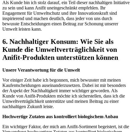
Als Kunde ⁢bin ich stolz darauf,​ ein Teil dieser⁢ nachhaltigen Initiative
zu sein und kann Anifit uneingeschränkt empfehlen. Ihr
Engagement für ​Umweltschutz und ihre Innovationskraft⁤ sind
inspirierend und machen deutlich, dass jeder von uns⁣ durch
bewusste Entscheidungen einen Beitrag​ zur Schonung unserer
Umwelt leisten kann.
6. Nachhaltiger Konsum: Wie Sie ​als
Kunde die Umweltverträglichkeit ​von
Anifit-Produkten ​unterstützen können
Unsere Verantwortung für die Umwelt
Vor ⁢einiger Zeit‍ habe ich⁤ begonnen, mich bewusster mit meinen
Kaufentscheidungen auseinanderzusetzen.⁢ Dabei ist mir besonders
der ⁢Aspekt der ​Nachhaltigkeit immer wichtiger geworden. Als
‌Kunde von‍ Anifit-Produkten möchte ich sicherstellen, dass ich die
Umweltverträglichkeit⁤ unterstütze und ‌meinen Beitrag‍ zu einer
nachhaltigen Zukunft‌ leiste.
Hochwertige‌ Zutaten aus kontrolliert biologischem Anbau
Ein⁤ wichtiger Faktor, der mich am‌ Anifit-Sortiment begeistert, ist die
Verwendung hochwertiger Zutaten aus kontrolliert biologischem