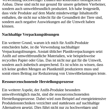
Anbau. ⁣Diese sind nicht nur gesund für unsere geliebten⁢ Vierbeiner,
sondern auch umweltfreundlich‌ produziert. ​Ich ⁤habe festgestellt,
dass viele Produkte auf dem⁢ Markt minderwertige Inhaltsstoffe
⁣enthalten, die nicht nur schlecht⁢ für‍ die Gesundheit der Tiere sind,
sondern auch​ negative Auswirkungen auf die Umwelt haben
können.
Nachhaltige Verpackungslösungen
Ein weiterer Grund, warum ich ‌mich für Anifit-Produkte
entschieden habe, ‌ist die Verwendung nachhaltiger
Verpackungslösungen. Anstatt üblicher Plastikverpackungen setzt
Anifit auf umweltfreundliche Materialien, wie beispielsweise
recyceltes ⁤Papier oder Glas. Das ist nicht nur gut für die Umwelt,
sondern auch ⁤ästhetisch ⁣ansprechend. Es ist schön zu wissen, ⁤dass
ich keine großen Mengen⁤ an Plastikmüll produzieren muss und
somit einen Beitrag zur Reduzierung ​von⁤ Umweltbelastungen leiste.
Ressourcenschonende Herstellungsprozesse
Ein‌ weiterer Aspekt, der Anifit-Produkte besonders
umweltverträglich ⁣macht, sind die ressourcenschonenden
Herstellungsprozesse. Dabei wird zum Beispiel auf ​energieintensive
Produktionstechniken verzichtet und stattdessen auf⁣ nachhaltige
Alternativen ⁣gesetzt.⁣ Dies führt nicht nur zu hochwertigen⁣ und​