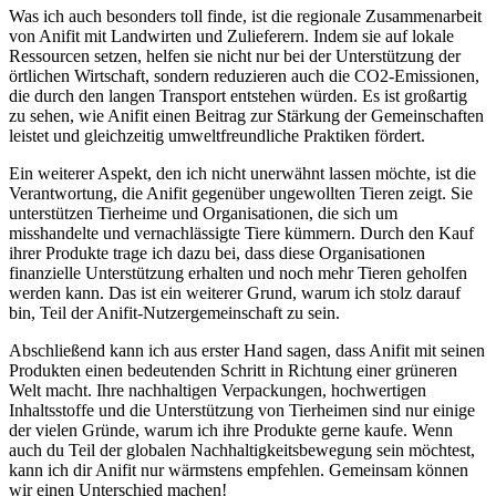
Was ​ich auch ​besonders ‍toll finde, ist die regionale ​Zusammenarbeit
‌von ⁤Anifit​ mit Landwirten und Zulieferern. Indem sie auf lokale​
Ressourcen setzen, ‍helfen ⁤sie nicht nur bei der Unterstützung der
örtlichen Wirtschaft, sondern ‌reduzieren‌ auch‌ die ⁣CO2-Emissionen,
die durch ⁢den ​langen Transport entstehen würden. Es ist großartig
zu sehen, wie Anifit einen Beitrag zur Stärkung der Gemeinschaften
leistet und⁢ gleichzeitig⁤ umweltfreundliche Praktiken fördert.
Ein weiterer Aspekt, ⁤den ich nicht unerwähnt​ lassen möchte, ist die
‍Verantwortung, die Anifit gegenüber⁤ ungewollten⁢ Tieren zeigt. Sie
unterstützen‍ Tierheime und Organisationen, die sich um
misshandelte und vernachlässigte Tiere⁤ kümmern. Durch den Kauf
‌ihrer Produkte trage‍ ich​ dazu bei, dass diese ⁣Organisationen
finanzielle ⁣Unterstützung⁣ erhalten​ und⁤ noch ⁤mehr Tieren geholfen
werden kann. Das ist⁤ ein weiterer Grund, warum ich stolz darauf
bin, Teil der Anifit-Nutzergemeinschaft zu sein.
Abschließend kann​ ich aus‌ erster Hand sagen, ⁤dass​ Anifit mit seinen
Produkten einen bedeutenden Schritt in Richtung einer grüneren
Welt macht. Ihre nachhaltigen Verpackungen, hochwertigen
Inhaltsstoffe und die Unterstützung von Tierheimen sind nur​ einige
der vielen Gründe, warum ich ihre‌ Produkte gerne kaufe. Wenn
‍auch du Teil der globalen Nachhaltigkeitsbewegung ⁣sein möchtest,
⁤kann⁤ ich dir ⁢Anifit nur⁣ wärmstens empfehlen. Gemeinsam können
‌wir einen Unterschied machen!