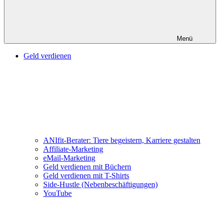
Menü
Geld verdienen
ANIfit-Berater: Tiere begeistern, Karriere gestalten
Affiliate-Marketing
eMail-Marketing
Geld verdienen mit Büchern
Geld verdienen mit T-Shirts
Side-Hustle (Nebenbeschäftigungen)
YouTube