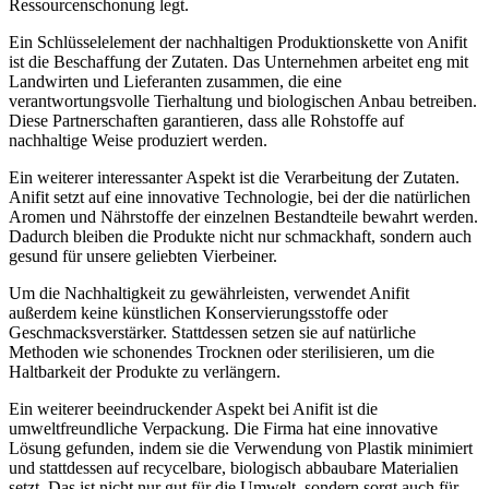
Ressourcenschonung legt.
Ein Schlüsselelement der nachhaltigen Produktionskette von Anifit
ist ⁢die Beschaffung ⁤der Zutaten. Das Unternehmen arbeitet​ eng ‍mit ​
Landwirten ⁣und ‌Lieferanten zusammen, die eine
verantwortungsvolle Tierhaltung und biologischen Anbau ​betreiben.
Diese ‍Partnerschaften garantieren, dass ⁢alle Rohstoffe​ auf
nachhaltige‍ Weise produziert werden.
Ein weiterer interessanter ⁣Aspekt⁤ ist die Verarbeitung der Zutaten. ​
Anifit setzt auf eine innovative Technologie, bei der die natürlichen
Aromen ‌und Nährstoffe ​der einzelnen Bestandteile bewahrt werden.
Dadurch bleiben die Produkte nicht nur ​schmackhaft, sondern auch
⁤gesund⁣ für unsere⁣ geliebten Vierbeiner.
Um die Nachhaltigkeit zu‍ gewährleisten, verwendet Anifit
außerdem keine künstlichen⁣ Konservierungsstoffe oder
Geschmacksverstärker. Stattdessen setzen‌ sie auf natürliche
Methoden wie schonendes ⁢Trocknen oder sterilisieren, um die‌
Haltbarkeit‌ der Produkte ‍zu verlängern.
Ein weiterer beeindruckender⁣ Aspekt bei Anifit ist die
umweltfreundliche Verpackung. Die⁣ Firma hat‌ eine innovative
Lösung gefunden, indem sie die Verwendung von Plastik minimiert
und ​stattdessen auf recycelbare, biologisch abbaubare Materialien
setzt. Das ⁢ist nicht nur gut für die Umwelt, sondern sorgt auch für