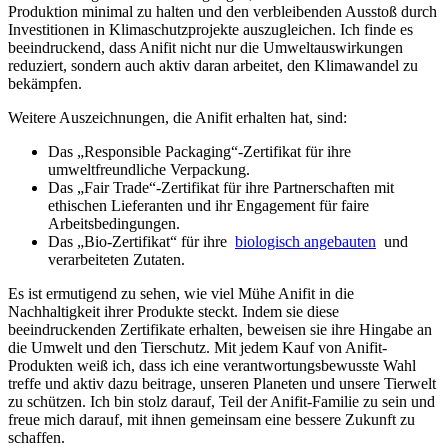
Produktion minimal zu halten und den verbleibenden Ausstoß durch
Investitionen in Klimaschutzprojekte‍ auszugleichen. Ich finde es⁣
beeindruckend, dass Anifit nicht nur‌ die Umweltauswirkungen
reduziert, sondern auch aktiv daran⁤ arbeitet, den Klimawandel zu
bekämpfen.
Weitere Auszeichnungen, die Anifit erhalten hat, sind:
Das „Responsible Packaging“-Zertifikat für ihre
⁣umweltfreundliche Verpackung.
Das „Fair Trade“-Zertifikat für ihre Partnerschaften mit⁢
ethischen Lieferanten und ihr Engagement ‍für faire
Arbeitsbedingungen.
Das „Bio-Zertifikat“ für ihre ​
biologisch ⁢angebauten
‌ und
verarbeiteten Zutaten.
Es ist‌ ermutigend zu sehen, ⁣wie viel Mühe Anifit ‌in‍ die
Nachhaltigkeit ihrer Produkte steckt. ⁣Indem sie diese
beeindruckenden Zertifikate erhalten, beweisen ⁢sie ihre Hingabe an
die Umwelt und den Tierschutz. Mit jedem Kauf​ von Anifit-
Produkten weiß ich,⁢ dass ich eine verantwortungsbewusste Wahl
treffe und aktiv dazu ⁢beitrage, unseren Planeten ‍und unsere Tierwelt
zu schützen. Ich bin stolz⁤ darauf, Teil der ⁤Anifit-Familie zu sein und
freue mich darauf, mit ihnen gemeinsam ⁤eine bessere Zukunft zu
schaffen.