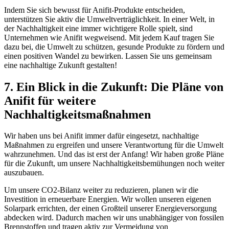
Indem Sie sich bewusst für Anifit-Produkte⁣ entscheiden,
unterstützen ⁢Sie aktiv‌ die​ Umweltverträglichkeit. In einer Welt, in
der Nachhaltigkeit ‍eine immer wichtigere Rolle spielt, sind‍
Unternehmen wie Anifit wegweisend. Mit jedem Kauf tragen Sie
dazu bei, die Umwelt zu schützen, gesunde Produkte ⁣zu fördern und
einen ‌positiven Wandel zu bewirken. Lassen Sie uns gemeinsam
eine nachhaltige Zukunft gestalten!
7. Ein Blick ⁤in die Zukunft: Die⁢ Pläne‌ von
Anifit für ⁣weitere​
Nachhaltigkeitsmaßnahmen
Wir haben ⁤uns bei Anifit immer dafür ​eingesetzt,⁢ nachhaltige
⁤Maßnahmen zu‍ ergreifen und unsere Verantwortung für die Umwelt​
wahrzunehmen. Und das ist erst der Anfang! Wir haben große Pläne
für die Zukunft, um unsere Nachhaltigkeitsbemühungen noch weiter
⁣auszubauen.
Um unsere ⁣CO2-Bilanz weiter ⁢zu reduzieren, planen ⁤wir die‍
Investition in​ erneuerbare Energien. Wir wollen unseren eigenen
Solarpark errichten, der ‍einen ​Großteil unserer Energieversorgung
abdecken wird. Dadurch machen wir⁣ uns unabhängiger von ​fossilen
Brennstoffen⁢ und⁢ tragen ‍aktiv zur Vermeidung⁢ von