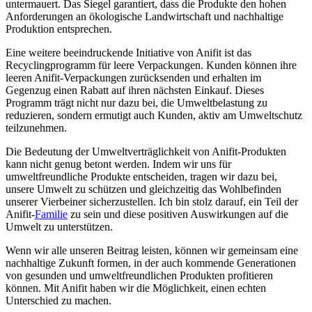
untermauert. Das ‍Siegel garantiert, dass die Produkte den hohen
⁤Anforderungen an ökologische Landwirtschaft und ⁢nachhaltige
Produktion entsprechen.
Eine weitere beeindruckende ⁣Initiative von Anifit ist das
Recyclingprogramm​ für leere Verpackungen. Kunden können ihre
leeren Anifit-Verpackungen zurücksenden und erhalten im
Gegenzug⁤ einen‍ Rabatt auf ihren nächsten ‌Einkauf. Dieses
Programm trägt⁢ nicht nur ​dazu bei, die Umweltbelastung zu
reduzieren, sondern ermutigt auch Kunden, aktiv am Umweltschutz
‍teilzunehmen.
Die Bedeutung​ der Umweltverträglichkeit von Anifit-Produkten
kann⁢ nicht genug betont werden. ⁣Indem wir uns für
umweltfreundliche Produkte⁤ entscheiden, ⁤tragen wir dazu bei,
‍unsere Umwelt zu schützen und gleichzeitig das Wohlbefinden
unserer Vierbeiner sicherzustellen.‍ Ich bin ‍stolz ⁣darauf, ein Teil⁣ der​
Anifit-
Familie
zu‌ sein und diese ⁤positiven Auswirkungen auf ⁢die​
Umwelt zu unterstützen.
Wenn wir alle unseren⁢ Beitrag leisten, können wir gemeinsam⁢ eine ​
nachhaltige Zukunft⁢ formen,⁤ in der ⁣auch kommende​ Generationen
von gesunden und umweltfreundlichen Produkten profitieren
können. Mit Anifit haben ⁣wir die ‍Möglichkeit, einen⁣ echten
Unterschied ​zu ​machen.