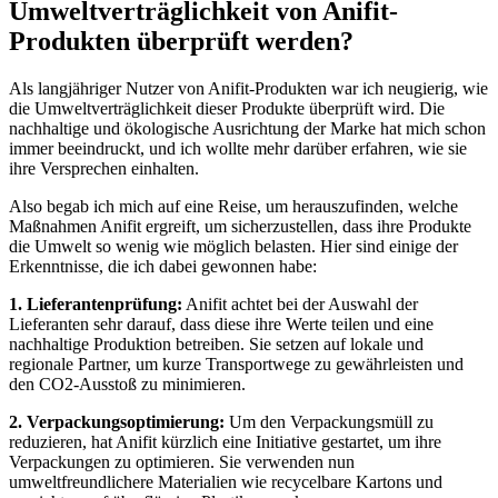
Umweltverträglichkeit von Anifit-
Produkten überprüft werden?
Als langjähriger Nutzer von Anifit-Produkten war‌ ich neugierig,⁢ wie
die Umweltverträglichkeit dieser Produkte überprüft wird. Die
nachhaltige und ​ökologische Ausrichtung der Marke ‍hat mich schon
immer beeindruckt, ⁤und ich wollte mehr ⁣darüber ‌erfahren, wie sie
ihre⁢ Versprechen einhalten.
Also begab ‌ich‍ mich auf eine Reise, um herauszufinden, welche
Maßnahmen Anifit ergreift,​ um sicherzustellen,‌ dass ihre Produkte
die Umwelt so wenig wie möglich ⁢belasten. Hier⁢ sind einige der
‌Erkenntnisse, die ich dabei gewonnen habe:
1. Lieferantenprüfung:
⁤Anifit achtet bei der Auswahl der ​
Lieferanten ​sehr darauf, dass diese ‍ihre Werte teilen und eine
nachhaltige Produktion betreiben. ‍Sie setzen auf lokale und
regionale Partner, um kurze Transportwege zu gewährleisten und
den ⁣CO2-Ausstoß zu minimieren.
2. Verpackungsoptimierung:
Um den Verpackungsmüll ⁣zu
reduzieren, hat Anifit kürzlich eine Initiative gestartet, ⁢um ihre
Verpackungen zu⁣ optimieren.‌ Sie verwenden​ nun
umweltfreundlichere Materialien ‍wie recycelbare Kartons und