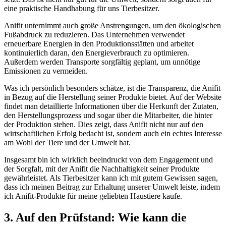
eine ‌praktische Handhabung für uns Tierbesitzer.
Anifit unternimmt auch große‍ Anstrengungen, um den ökologischen
Fußabdruck zu reduzieren. Das Unternehmen verwendet
erneuerbare Energien in den Produktionsstätten und arbeitet
kontinuierlich daran, den Energieverbrauch zu optimieren.
⁢Außerdem ‍werden Transporte sorgfältig⁤ geplant, um unnötige​
Emissionen zu vermeiden.
Was ich persönlich besonders ⁣schätze, ist​ die Transparenz, ​die Anifit
in‍ Bezug auf die ⁣Herstellung seiner Produkte bietet. Auf ⁤der ⁤Website
findet man​ detaillierte Informationen über die ‍Herkunft der Zutaten,
den⁣ Herstellungsprozess und ‍sogar über die Mitarbeiter, die hinter‍
der Produktion stehen. Dies zeigt, dass Anifit nicht nur auf den
wirtschaftlichen ‌Erfolg ‌bedacht⁢ ist, sondern auch ein echtes ​Interesse
am Wohl⁢ der Tiere ‍und der Umwelt hat.
Insgesamt bin ich wirklich beeindruckt von‍ dem Engagement⁣ und
der Sorgfalt, mit der Anifit die Nachhaltigkeit seiner Produkte
gewährleistet. Als Tierbesitzer kann ich mit gutem Gewissen sagen,⁣
dass ich meinen‌ Beitrag zur Erhaltung unserer Umwelt ‌leiste, indem
ich Anifit-Produkte für ‍meine​ geliebten Haustiere kaufe.
3.‌ Auf den Prüfstand: Wie kann die