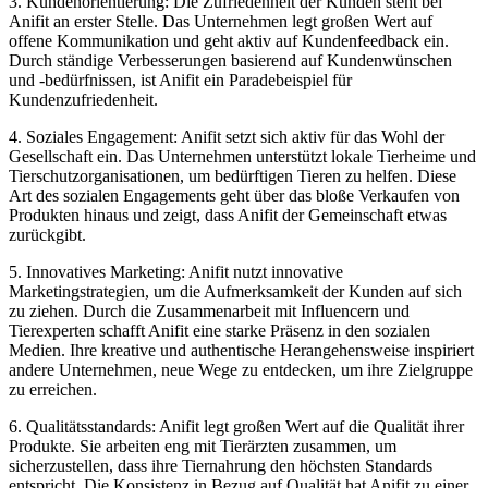
3. Kundenorientierung: Die Zufriedenheit der Kunden steht ⁤bei
Anifit an erster Stelle. Das Unternehmen legt großen Wert auf
offene Kommunikation und geht aktiv auf Kundenfeedback ein.
Durch ständige Verbesserungen basierend auf Kundenwünschen
und -bedürfnissen,⁣ ist ⁣Anifit ein Paradebeispiel für
Kundenzufriedenheit.
4. Soziales Engagement: ​Anifit setzt sich aktiv für​ das Wohl der
Gesellschaft ein. Das Unternehmen unterstützt lokale ⁢Tierheime und
Tierschutzorganisationen, um bedürftigen Tieren ​zu helfen. Diese
Art ‍des ​sozialen Engagements geht über das bloße Verkaufen⁤ von
Produkten ⁣hinaus und zeigt, ⁢dass ‍Anifit der Gemeinschaft etwas
zurückgibt.
5. Innovatives ⁢Marketing: Anifit nutzt innovative
Marketingstrategien, um​ die ‍Aufmerksamkeit⁤ der ​Kunden ⁤auf sich
zu ziehen. Durch die Zusammenarbeit mit Influencern und
Tierexperten⁢ schafft Anifit eine starke‌ Präsenz in den‍ sozialen
Medien. Ihre kreative und authentische ⁤Herangehensweise inspiriert
andere Unternehmen,⁢ neue Wege zu entdecken, um ihre Zielgruppe
zu erreichen.
6. Qualitätsstandards: Anifit legt großen Wert auf die Qualität ihrer
Produkte. Sie arbeiten⁣ eng⁢ mit ‌Tierärzten zusammen, um‌
sicherzustellen, dass ihre Tiernahrung den höchsten Standards
entspricht. Die Konsistenz in⁢ Bezug auf Qualität⁢ hat Anifit zu einer