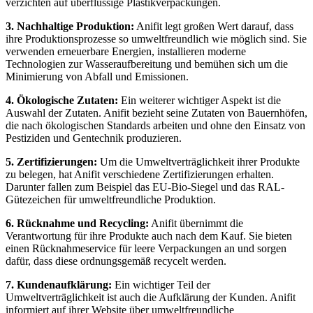
verzichten ‍auf überflüssige Plastikverpackungen.
3. Nachhaltige Produktion:
⁢Anifit legt großen Wert darauf, dass
ihre Produktionsprozesse so ​umweltfreundlich wie möglich ‍sind. ‌Sie
verwenden ⁤erneuerbare⁣ Energien, ⁣installieren moderne ​
Technologien zur Wasseraufbereitung und⁤ bemühen sich um die
‍Minimierung von Abfall und Emissionen.
4.‍ Ökologische Zutaten:
Ein​ weiterer​ wichtiger Aspekt ist‌ die
⁤Auswahl⁣ der Zutaten. Anifit bezieht seine ⁣Zutaten von Bauernhöfen,
die nach ökologischen‌ Standards⁣ arbeiten und ohne‌ den Einsatz von
Pestiziden und Gentechnik produzieren.
5. Zertifizierungen:
‍Um die‌ Umweltverträglichkeit ihrer Produkte
⁣zu belegen,​ hat⁤ Anifit verschiedene Zertifizierungen erhalten.
Darunter fallen⁣ zum Beispiel⁣ das EU-Bio-Siegel und das RAL-
Gütezeichen für umweltfreundliche Produktion.
6. Rücknahme und Recycling:
Anifit ‌übernimmt‌ die⁤
Verantwortung für ihre ⁣Produkte ⁣auch nach dem⁣ Kauf. Sie bieten
einen Rücknahmeservice für leere Verpackungen an und sorgen
dafür, dass‌ diese ordnungsgemäß recycelt werden.
7.‍ Kundenaufklärung:
Ein wichtiger Teil der
⁣Umweltverträglichkeit ​ist auch die Aufklärung der Kunden. Anifit
informiert ​auf ihrer Website⁤ über umweltfreundliche