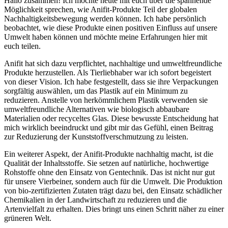
Hallo zusammen!⁤ Ich möchte heute mit euch über die spannende
Möglichkeit sprechen, wie Anifit-Produkte⁤ Teil​ der globalen
Nachhaltigkeitsbewegung werden können. Ich habe persönlich
beobachtet, wie diese Produkte einen positiven Einfluss auf unsere
Umwelt⁣ haben ⁤können und​ möchte meine⁢ Erfahrungen hier mit ​
euch teilen.
Anifit hat sich dazu verpflichtet, nachhaltige und umweltfreundliche
Produkte herzustellen. Als ‍Tierliebhaber war ich‍ sofort begeistert
von dieser Vision. Ich⁤ habe festgestellt, dass sie ihre​ Verpackungen
sorgfältig auswählen,⁤ um das⁣ Plastik auf⁤ ein Minimum zu
reduzieren. Anstelle‌ von⁤ herkömmlichem Plastik​ verwenden⁤ sie
⁣umweltfreundliche Alternativen wie biologisch abbaubare
Materialien oder ‌recyceltes Glas. Diese bewusste Entscheidung hat
mich wirklich beeindruckt und gibt mir⁤ das ⁣Gefühl, einen‌ Beitrag
zur Reduzierung der⁢ Kunststoffverschmutzung zu leisten.
Ein weiterer Aspekt, der Anifit-Produkte nachhaltig macht, ist die
Qualität der Inhaltsstoffe. Sie setzen auf natürliche, hochwertige
Rohstoffe ohne den Einsatz von Gentechnik. Das ist nicht ⁤nur gut
für⁢ unsere Vierbeiner, sondern⁢ auch für​ die Umwelt. Die Produktion
von bio-zertifizierten Zutaten​ trägt dazu bei, den Einsatz schädlicher
Chemikalien in der Landwirtschaft zu reduzieren ‍und‌ die
Artenvielfalt ‍zu erhalten. Dies bringt uns einen ​Schritt näher⁣ zu einer
⁣grüneren Welt.