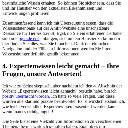
bestmögliche Wissen erhalten. So ‍können‌ Sie sicher sein, dass ​Sie
und Ihr Haustier von den aktuellsten Erkenntnissen und
Entwicklungen ⁤profitieren.
Zusammenfassend kann ich mit⁢ Überzeugung sagen, dass die
⁤Wissensdatenbank ‍auf ⁢der Anifit-Website eine ⁢unschätzbare
Ressource für Tierbesitzer ​ist. Egal,‍ ob Sie ein erfahrener Tierhalter
‍sind oder
gerade erst
anfangen, sich um ein ​Haustier zu kümmern​ –
hier finden Sie alles, was⁤ Sie brauchen. Dank der einfachen
Navigation und der Fülle an Informationen werden Sie Ihren
Wissenshunger definitiv gestillt bekommen.
4. Expertenwissen leicht gemacht – Ihre
Fragen, unsere Antworten!
Ich war⁤ zunächst skeptisch, aber‌ nachdem ich‍ den 4. Abschnitt der
⁢Website „Expertenwissen leicht gemacht“ besucht habe, bin ‍ich
positiv überrascht worden
. Ich hatte so viele ‌Fragen, und diese
wurden‍ alle klar und präzise beantwortet. Es ist wirklich erstaunlich,
wie leicht‍ verständlich Expertenwissen präsentiert werden kann,‍
wenn man es‍ richtig angeht!
Die⁢ Seite bietet eine⁤ Vielzahl von⁤ Informationen zu verschiedenen
Themen, die mir wirklich geholfen haben.​ Egal‌ ob ‍es um