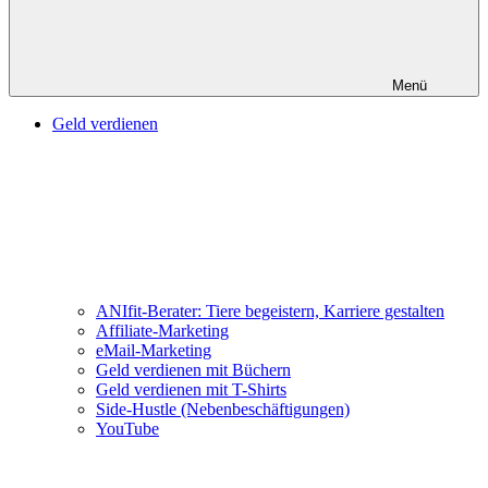
Menü
Geld verdienen
ANIfit-Berater: Tiere begeistern, Karriere gestalten
Affiliate-Marketing
eMail-Marketing
Geld verdienen mit Büchern
Geld verdienen mit T-Shirts
Side-Hustle (Nebenbeschäftigungen)
YouTube