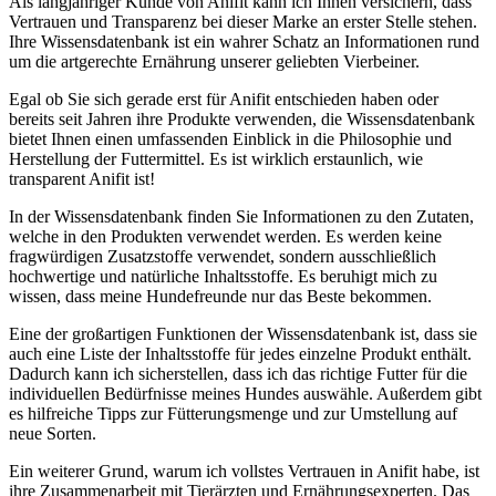
Als langjähriger Kunde von‌ Anifit kann ich Ihnen versichern, dass
Vertrauen und Transparenz bei‌ dieser Marke an erster Stelle stehen.
Ihre Wissensdatenbank ist ein wahrer Schatz an Informationen ⁣rund
‌um die artgerechte Ernährung unserer geliebten Vierbeiner.
Egal ob​ Sie​ sich gerade erst für Anifit entschieden haben oder
bereits seit Jahren ihre Produkte verwenden, die ‍Wissensdatenbank⁢
bietet Ihnen einen umfassenden‍ Einblick ‍in die Philosophie und
Herstellung der​ Futtermittel. Es⁣ ist wirklich erstaunlich, wie
transparent Anifit ⁢ist!
In der‍ Wissensdatenbank ⁤finden Sie Informationen ​zu den Zutaten,
welche in‌ den Produkten verwendet ​werden.‍ Es werden keine
fragwürdigen​ Zusatzstoffe verwendet, sondern ausschließlich
hochwertige und⁢ natürliche Inhaltsstoffe. Es beruhigt‍ mich zu
wissen,⁤ dass meine Hundefreunde nur das‍ Beste ⁢bekommen.
Eine der‍ großartigen Funktionen der Wissensdatenbank ist, dass sie⁤
auch eine Liste der ‌Inhaltsstoffe‍ für jedes einzelne Produkt⁤ enthält.
Dadurch kann ich sicherstellen, dass ich​ das richtige Futter für die
⁢individuellen Bedürfnisse meines Hundes auswähle. Außerdem gibt
es ‍hilfreiche Tipps zur Fütterungsmenge und zur‍ Umstellung auf
neue Sorten.
Ein weiterer‍ Grund,‍ warum ich‍ vollstes Vertrauen in Anifit habe, ist
ihre Zusammenarbeit mit Tierärzten und Ernährungsexperten. Das