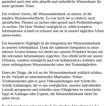
garantiert auch eine stets aktuelle und einheitliche‌ Wissensbasis⁢ für
unser gesamtes Team.
Ein weiterer Anreiz, die ⁤Wissensdatenbank zu nutzen, ist die
intuitive Benutzeroberfläche. Es war noch nie so​ einfach, ​nach
spezifischen Themen ⁢zu suchen ⁢oder gezielt nach Problemlösungen
zu suchen. Die klare Struktur ermöglicht es, selbst komplexe
Informationen schnell ​zu‌ erfassen⁢ und sie in unserer täglichen Arbeit
anzuwenden.
Ein besonderes Highlight​ ist die ⁣Integration der Wissensdatenbank
in unseren Arbeitsablauf. Dank der nahtlosen Integration in⁤ unser
‌internes ‌System können wir direkt aus unseren Projekten heraus ⁤auf
die relevanten Informationen zugreifen. Das erhöht nicht nur⁣ unsere
⁣Effizienz,⁣ sondern ermöglicht auch ein kollaboratives⁤ Arbeiten und
einen reibungslosen Wissenstransfer unter den Teammitgliedern.
Eines der Dinge, die ich an der Wissensdatenbank wirklich schätze,
ist die Vielzahl ⁣an ⁤unterstützenden ⁤Materialien. ​Neben⁢
Textdokumenten gibt es auch Videoanleitungen‍ und Schritt-für-
Schritt-Anleitungen, die⁤ es⁢ uns ermöglichen, unseren individuellen
Lernstil⁤ anzupassen und​ schneller neue Fähigkeiten zu entwickeln.
Egal ob Anfänger⁤ oder Experte,⁣ die ‌Wissensdatenbank bietet für‌
jeden etwas.