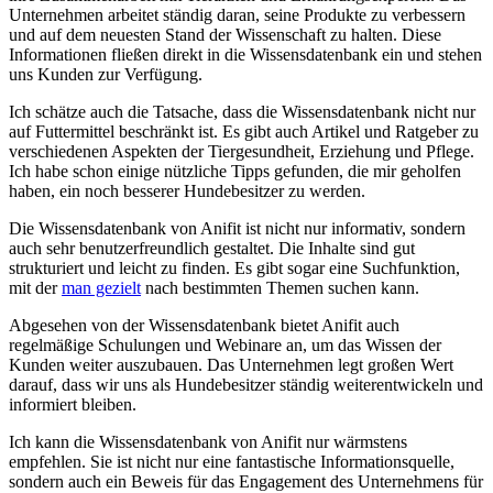
Unternehmen arbeitet ständig ⁤daran, seine Produkte zu verbessern
und ⁤auf dem ⁤neuesten‍ Stand‍ der Wissenschaft zu halten. ‌Diese
Informationen fließen direkt in die Wissensdatenbank ein⁣ und stehen
uns Kunden zur Verfügung.
Ich schätze auch die Tatsache, dass die ⁣Wissensdatenbank nicht nur
auf Futtermittel beschränkt ist. Es gibt auch Artikel und Ratgeber zu
⁤verschiedenen Aspekten ⁢der Tiergesundheit, Erziehung und Pflege.
Ich habe schon einige nützliche Tipps gefunden, ⁢die mir geholfen
haben, ein⁢ noch besserer ‌Hundebesitzer⁣ zu werden.
Die⁣ Wissensdatenbank von Anifit ist ​nicht nur ⁤informativ, sondern
⁤auch sehr benutzerfreundlich ⁤gestaltet. Die ‌Inhalte sind gut
⁣strukturiert und leicht‌ zu finden. Es gibt sogar eine Suchfunktion,
mit der
man gezielt
nach bestimmten Themen suchen kann.
Abgesehen von der Wissensdatenbank bietet Anifit auch
regelmäßige Schulungen ⁣und Webinare‍ an, ⁢um ​das Wissen der
Kunden ‍weiter ⁢auszubauen. Das Unternehmen legt großen Wert
darauf, dass ‌wir uns als Hundebesitzer ständig weiterentwickeln⁣ und
informiert bleiben.
Ich kann die‌ Wissensdatenbank von Anifit nur wärmstens⁤
empfehlen. Sie ist nicht⁣ nur ⁢eine fantastische Informationsquelle,
sondern auch ⁢ein ⁣Beweis für das Engagement des Unternehmens für