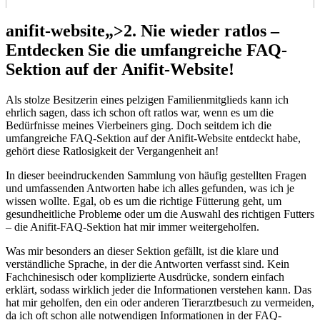
anifit-website„>2. Nie wieder ratlos⁣ –
Entdecken Sie die ‌umfangreiche FAQ-
Sektion​ auf der Anifit-Website!
Als stolze Besitzerin eines pelzigen⁣ Familienmitglieds kann ⁢ich
ehrlich sagen,‌ dass ich‍ schon oft ​ratlos war, wenn es um die
Bedürfnisse meines ⁤Vierbeiners ging. ⁣Doch‌ seitdem ich ⁤die
⁣umfangreiche FAQ-Sektion auf der Anifit-Website entdeckt habe,
gehört diese Ratlosigkeit⁢ der Vergangenheit ‍an!
In dieser beeindruckenden⁣ Sammlung von​ häufig ⁤gestellten Fragen
und umfassenden‌ Antworten habe ich ​alles gefunden, was ich je
wissen wollte. Egal, ob es um die richtige Fütterung geht, um
gesundheitliche Probleme ⁤oder‌ um ‌die Auswahl des richtigen Futters
–⁤ die‌ Anifit-FAQ-Sektion⁣ hat mir immer ⁣weitergeholfen.
Was mir besonders an dieser Sektion gefällt, ist die klare und
verständliche Sprache, in der die Antworten verfasst sind. Kein
Fachchinesisch ‍oder komplizierte‌ Ausdrücke, sondern⁢ einfach
erklärt, sodass wirklich jeder die‌ Informationen​ verstehen⁣ kann. Das
hat ⁤mir geholfen, den ein oder anderen Tierarztbesuch zu vermeiden,
da ich oft schon alle notwendigen⁢ Informationen ​in der FAQ-