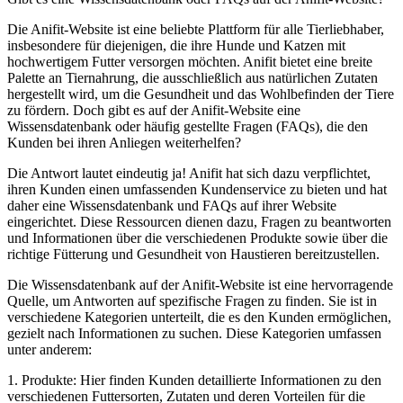
Die⁣ Anifit-Website ist eine beliebte Plattform für ​alle Tierliebhaber,
insbesondere für diejenigen, die ihre Hunde‍ und Katzen mit
hochwertigem Futter versorgen möchten. Anifit bietet eine breite
⁤Palette⁤ an Tiernahrung, die ausschließlich⁤ aus natürlichen Zutaten
hergestellt wird, um die​ Gesundheit und ⁤das Wohlbefinden der Tiere
zu fördern. Doch gibt es auf der Anifit-Website eine
Wissensdatenbank⁣ oder ⁢häufig⁢ gestellte Fragen (FAQs), die den ​
Kunden bei​ ihren Anliegen weiterhelfen?
Die Antwort lautet eindeutig ja! Anifit hat sich dazu verpflichtet,
ihren Kunden‌ einen umfassenden Kundenservice zu bieten‍ und hat
daher eine Wissensdatenbank und ⁣FAQs auf ihrer Website
eingerichtet. ‍Diese Ressourcen dienen dazu, Fragen ⁤zu beantworten
und Informationen über ⁢die verschiedenen Produkte sowie über die
richtige Fütterung‍ und Gesundheit von⁤ Haustieren bereitzustellen.
Die Wissensdatenbank auf der⁤ Anifit-Website ist eine hervorragende
Quelle, um Antworten auf spezifische‍ Fragen⁢ zu finden. Sie ist in
verschiedene Kategorien unterteilt, die es den Kunden ermöglichen,
gezielt nach Informationen zu‍ suchen. Diese Kategorien umfassen
‌unter anderem:
1. Produkte: Hier finden Kunden detaillierte Informationen zu den
verschiedenen Futtersorten, Zutaten und deren Vorteilen für die