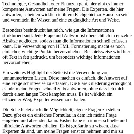
⁤Technologie, Gesundheit oder Finanzen geht, hier gibt es immer
kompetente Antworten auf meine Fragen. Die Experten, die hier
antworten, scheinen wirklich in ihrem Fachgebiet zu Hause ⁢zu sein
und vermitteln ihr‍ Wissen auf eine⁣ zugängliche Art und Weise.
Besonders beeindruckt hat mich, wie gut die Informationen
strukturiert sind.⁤ Jede Frage und Antwort ​ist übersichtlich in ⁣einzelne
Absätze gegliedert, sodass man⁤ die Informationen schnell ‍erfassen
⁤kann. Die ⁤Verwendung von HTML-Formatierung macht es ‌noch
einfacher, wichtige ⁣Punkte hervorzuheben. Beispielsweise wird hier
oft Text in fett gedruckt, um besonders wichtige Informationen
hervorzuheben.
Ein weiteres Highlight der Seite ⁣ist die⁢ Verwendung von
unnummerierten Listen. Diese machen es einfach, die Antwort​ auf
eine Frage‌ schrittweise zu erfassen. Die klare Gliederung ermöglicht
es mir, meine Fragen schnell zu beantworten, ‌ohne dass ich mich
durch einen⁤ langen Text kämpfen muss. Es ist‍ wirklich ein
effizienter Weg, ⁣Expertenwissen zu erhalten.
Die Seite ​bietet auch‌ die Möglichkeit, eigene Fragen zu stellen.
Dazu⁤ gibt es ein einfaches ⁣Formular, in dem ‌ich meine Frage⁣
eingeben und absenden kann. Bisher habe ich immer schnelle und
hilfreiche Antworten erhalten. Es ist großartig zu wissen, dass
Experten da sind, ‍um meine Fragen ⁢ernst ‍zu nehmen und mir ⁤zu