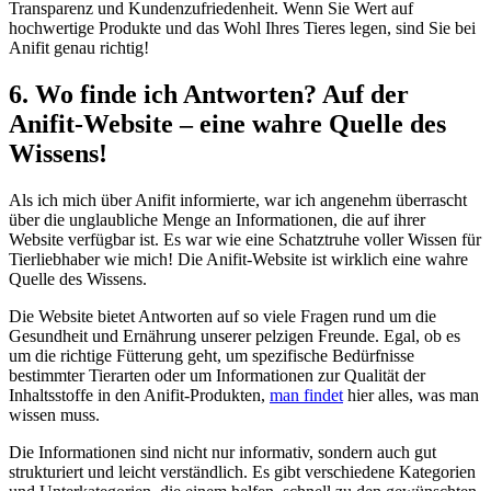
Transparenz und Kundenzufriedenheit. Wenn Sie Wert⁣ auf
hochwertige Produkte​ und das Wohl Ihres Tieres legen, sind ​Sie bei
Anifit⁤ genau richtig!
6. Wo finde ich Antworten? Auf der
Anifit-Website – eine wahre Quelle des
Wissens!
Als ich mich über ⁣Anifit⁤ informierte, war ich angenehm ​überrascht
über die unglaubliche Menge an Informationen, die auf ihrer
Website verfügbar ist. Es⁢ war wie eine Schatztruhe voller Wissen⁤ für
Tierliebhaber wie mich! Die Anifit-Website ist‌ wirklich eine wahre
Quelle ⁤des⁢ Wissens.
Die Website bietet Antworten auf so viele Fragen rund um ⁣die
⁤Gesundheit und Ernährung unserer ​pelzigen Freunde. Egal, ‌ob es
um die richtige Fütterung geht, um spezifische Bedürfnisse
bestimmter ​Tierarten⁢ oder um‌ Informationen‌ zur Qualität der
Inhaltsstoffe in den Anifit-Produkten,
man findet
hier alles, was‍ man
⁣wissen muss.
Die Informationen sind ‌nicht ⁤nur informativ, sondern auch gut
strukturiert und leicht ⁢verständlich.⁢ Es gibt verschiedene Kategorien