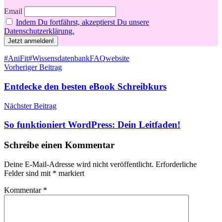
Email
Indem Du fortfährst, akzeptierst Du unsere
Datenschutzerklärung.
Schlagwörter
#AniFit
#Wissensdatenbank
FAQ
website
Beitragsnavigation
Vorheriger Beitrag
Entdecke den besten eBook Schreibkurs
Nächster Beitrag
So funktioniert WordPress: Dein Leitfaden!
Schreibe einen Kommentar
Deine E-Mail-Adresse wird nicht veröffentlicht.
Erforderliche
Felder sind mit
*
markiert
Kommentar
*