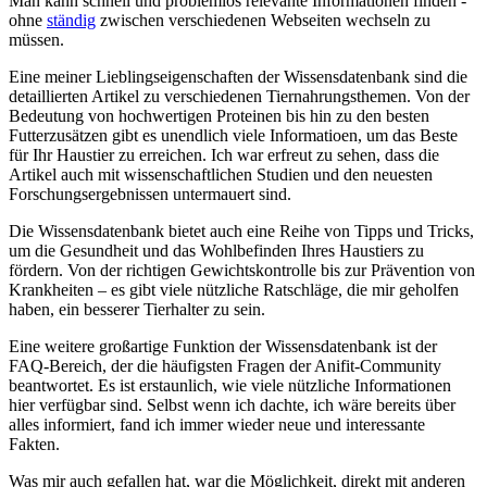
Man ​kann schnell und ⁤problemlos relevante Informationen ‌finden -‍
ohne
ständig
zwischen verschiedenen Webseiten wechseln‌ zu⁤
müssen.
Eine⁣ meiner Lieblingseigenschaften der Wissensdatenbank sind​ die
detaillierten Artikel zu​ verschiedenen Tiernahrungsthemen. Von der
Bedeutung von hochwertigen Proteinen⁤ bis hin zu den⁤ besten
Futterzusätzen gibt es unendlich viele Informatioen, um das ‍Beste
für Ihr Haustier zu erreichen. Ich war erfreut zu sehen, dass die
Artikel auch ⁣mit ⁢wissenschaftlichen⁣ Studien und den neuesten
Forschungsergebnissen​ untermauert sind.
Die Wissensdatenbank bietet auch eine Reihe ⁣von Tipps und⁢ Tricks,
um die‌ Gesundheit und das ⁢Wohlbefinden ‌Ihres Haustiers zu
fördern. Von der‌ richtigen Gewichtskontrolle bis zur ⁢Prävention‌ von
⁤Krankheiten – ​es gibt ⁣viele nützliche ‍Ratschläge, die mir geholfen
haben, ein⁢ besserer Tierhalter zu sein.
Eine weitere ​großartige‌ Funktion⁤ der Wissensdatenbank ist der
FAQ-Bereich, der die häufigsten Fragen der Anifit-Community
beantwortet. Es⁢ ist erstaunlich, wie ⁣viele nützliche Informationen
hier verfügbar sind. Selbst wenn ich dachte, ich wäre bereits über
alles informiert, fand ich immer wieder neue und interessante
Fakten.
Was mir⁢ auch gefallen hat, war die Möglichkeit, direkt mit ⁤anderen