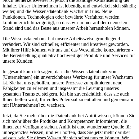
Noch bemerkenswerter ist jedoch die ständige ⁢Aktualisierung der
Inhalte. Unser Unternehmen ist lebendig und​ entwickelt sich ständig
weiter, und die Wissensdatenbank wächst ‍mit uns. Neue
Funktionen, Technologien oder bewährte Verfahren werden
kontinuierlich‌ hinzugefügt, so dass wir immer auf dem neuesten
Stand sind und das Beste aus⁤ unserer Arbeit herausholen können.
Die Wissensdatenbank ​hat unsere Arbeitsweise grundlegend⁢
verändert. Wir ‍sind⁢ schneller, effizienter und ⁣kreativer⁣ geworden.
Mit ihrer Hilfe können⁤ wir​ uns auf das Wesentliche konzentrieren ​-
die Bereitstellung ⁤qualitativ⁤ hochwertiger Produkte und Services für
⁤unsere Kunden.
Insgesamt kann ich​ sagen,​ dass die Wissensdatenbank‍ von⁣
[Unternehmen] ein unverzichtbares Werkzeug für unser Wachstum‍
ist. Sie hat uns geholfen, unsere Prozesse zu optimieren, neue
Fähigkeiten zu⁣ erlernen⁤ und insgesamt die Leistung unseres
gesamten Teams ⁣zu steigern. Ich bin⁢ zuversichtlich, dass sie auch
‌Ihnen helfen wird, Ihr volles Potenzial ⁢zu ⁣entfalten und gemeinsam
⁢mit‌ [Unternehmen] zu wachsen.
Jetzt, ⁤da Sie mehr ⁣über die Datenbank bei Anifit wissen, können Sie
sich mehr über ⁣die Produkte und Kompetenzen informieren, die
Ihnen zur Verfügung stehen. Anifit ist eine wunderbare Quelle ⁣für
unbegrenztes Wissen, und ⁢wir hoffen, dass Sie jetzt mehr darüber​
wissen, wie Sie dieses Wissen für sich ⁤selbst nutzen‌ können. Wir