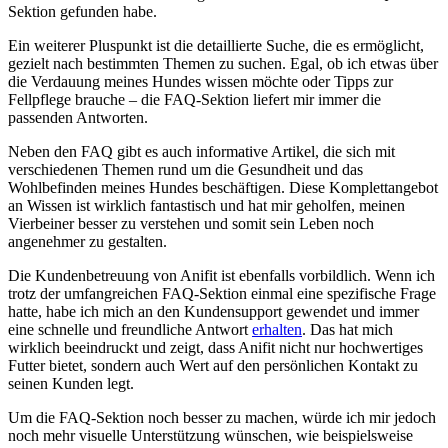
Sektion gefunden habe.
Ein weiterer Pluspunkt ist die detaillierte Suche, die​ es ermöglicht,
gezielt nach bestimmten⁢ Themen zu​ suchen. Egal,⁤ ob ich etwas über
die Verdauung meines Hundes wissen ⁤möchte oder Tipps zur ​
Fellpflege brauche – die FAQ-Sektion liefert mir immer die
passenden⁤ Antworten.
Neben den FAQ gibt es ​auch informative Artikel, ​die sich mit
verschiedenen Themen rund um die Gesundheit und das
Wohlbefinden meines Hundes beschäftigen. Diese Komplettangebot
an Wissen ist ‌wirklich fantastisch und hat mir geholfen, meinen
Vierbeiner besser‌ zu verstehen und ⁢somit sein Leben noch
angenehmer zu gestalten.
Die Kundenbetreuung von⁤ Anifit ist⁤ ebenfalls⁢ vorbildlich. Wenn ich
trotz ​der umfangreichen FAQ-Sektion‌ einmal⁢ eine spezifische Frage
hatte,⁣ habe ich ⁣mich an ​den Kundensupport gewendet und immer
eine ⁤schnelle und freundliche Antwort
erhalten
. ‌Das hat mich
wirklich ‍beeindruckt und zeigt, dass Anifit nicht​ nur hochwertiges
Futter​ bietet, sondern auch Wert auf den persönlichen Kontakt zu
seinen Kunden legt.
Um die ​FAQ-Sektion noch besser​ zu machen, würde ich mir jedoch
‍noch mehr visuelle Unterstützung ‌wünschen, wie beispielsweise