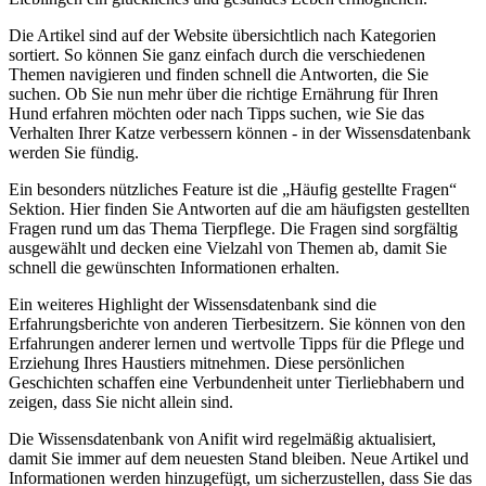
Die Artikel sind‍ auf der Website übersichtlich⁣ nach‍ Kategorien
sortiert. So können Sie ganz einfach durch die ⁤verschiedenen
Themen ⁣navigieren und ⁤finden ⁢schnell die Antworten,⁣ die ⁣Sie
suchen. Ob Sie nun mehr über die richtige ‌Ernährung⁢ für Ihren
Hund erfahren ‌möchten⁢ oder nach Tipps suchen, ‌wie Sie das
Verhalten Ihrer Katze ​verbessern ⁣können ​- in der Wissensdatenbank
werden Sie fündig.
Ein besonders nützliches Feature ist die „Häufig gestellte Fragen“
Sektion. Hier ⁣finden ​Sie Antworten auf die am häufigsten​ gestellten
Fragen​ rund um⁢ das Thema Tierpflege. Die Fragen sind sorgfältig ​
ausgewählt und decken⁢ eine ‌Vielzahl von Themen ⁢ab, damit ⁢Sie
schnell die gewünschten Informationen erhalten.
Ein weiteres⁢ Highlight der Wissensdatenbank sind⁣ die
Erfahrungsberichte ⁤von anderen Tierbesitzern.⁤ Sie‌ können von den
Erfahrungen anderer ‌lernen und wertvolle⁤ Tipps ⁣für die Pflege und
Erziehung Ihres​ Haustiers mitnehmen. Diese persönlichen⁣
Geschichten schaffen‌ eine Verbundenheit unter Tierliebhabern und
zeigen, dass Sie nicht allein sind.
Die ‍Wissensdatenbank von Anifit⁤ wird regelmäßig aktualisiert,
damit ‌Sie immer auf ‌dem neuesten Stand bleiben. Neue​ Artikel und⁢
Informationen werden hinzugefügt, um sicherzustellen, dass Sie das