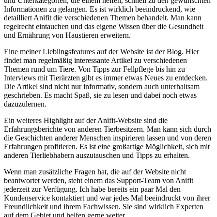
und Unterkategorien, die einem ‍helfen, schnell zu den gewünschten
Informationen zu gelangen. Es ist wirklich beeindruckend, wie
⁢detailliert Anifit die verschiedenen Themen behandelt. Man kann
regelrecht eintauchen und das eigene Wissen über die Gesundheit
und Ernährung von Haustieren erweitern.
Eine meiner Lieblingsfeatures auf der Website‌ ist der Blog. Hier
findet⁤ man regelmäßig​ interessante Artikel⁤ zu ​verschiedenen
Themen rund um Tiere. Von Tipps zur Fellpflege bis hin zu
Interviews mit ‍Tierärzten gibt es immer etwas ⁢Neues zu entdecken.
Die Artikel sind nicht nur informativ, sondern auch unterhaltsam
geschrieben. Es macht Spaß, sie zu lesen und dabei noch ‌etwas
dazuzulernen.
Ein weiteres Highlight auf‍ der Anifit-Website sind die‍
Erfahrungsberichte von anderen Tierbesitzern. ⁣Man ⁤kann sich durch
die Geschichten anderer Menschen inspirieren lassen und von deren⁣
Erfahrungen ‍profitieren. Es ist eine großartige Möglichkeit, sich mit⁤
anderen Tierliebhabern auszutauschen und Tipps zu erhalten.
Wenn ‌man zusätzliche ‌Fragen hat, die ⁢auf⁢ der Website nicht
beantwortet ⁣werden, ​steht einem⁤ das Support-Team ‍von Anifit
jederzeit zur Verfügung. Ich habe bereits ein paar Mal den
Kundenservice ‍kontaktiert und war ⁣jedes Mal beeindruckt von ihrer
Freundlichkeit und ihrem Fachwissen. ‍Sie sind wirklich Experten​
auf dem Gebiet und helfen gerne weiter.