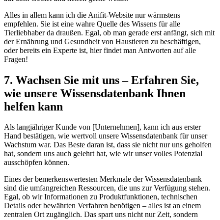
Alles⁢ in allem kann⁤ ich die Anifit-Website nur wärmstens
empfehlen. Sie ist‌ eine⁢ wahre ‍Quelle des Wissens für alle
Tierliebhaber da draußen. Egal, ob man gerade erst anfängt, sich mit
⁣der Ernährung und Gesundheit von⁣ Haustieren zu beschäftigen,
oder bereits ein Experte ist, hier findet man Antworten auf alle ​
Fragen!
7. ⁢Wachsen Sie mit uns⁣ –⁤ Erfahren ‌Sie,
wie unsere⁤ Wissensdatenbank ⁢Ihnen
helfen kann
Als langjähriger Kunde von [Unternehmen], kann ich aus erster
Hand bestätigen, ⁣wie wertvoll ‍unsere Wissensdatenbank für ⁢unser
Wachstum war. Das‍ Beste daran ist, dass sie nicht ⁣nur uns geholfen
hat, ​sondern uns auch gelehrt hat, ​wie wir unser volles Potenzial‍
ausschöpfen können.
Eines der bemerkenswertesten⁢ Merkmale der Wissensdatenbank
sind die umfangreichen Ressourcen, die​ uns zur Verfügung ⁣stehen.
Egal, ob wir Informationen zu Produktfunktionen,‍ technischen
Details oder bewährten⁢ Verfahren benötigen – alles ist an einem ​
zentralen Ort zugänglich. Das spart‍ uns nicht nur Zeit, ​sondern