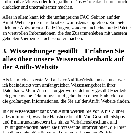
informative Videos oder Infografiken. Das würde das‍ Lernen noch
einfacher und unterhaltsamer machen.
Alles in allem⁣ kann ich die umfangreiche FAQ-Sektion auf der
Anifit-Website jedem Tierbesitzer ​wärmstens empfehlen. ‌Sie bietet
nicht nur Antworten ⁤auf alle Fragen, sondern auch eine breite Palette
⁢an wertvollen Informationen,​ die das ​Zusammenleben mit unserem‍
geliebten Vierbeiner noch schöner⁢ machen.
3. ⁤Wissenshunger gestillt‍ – Erfahren Sie
alles über ‍unsere Wissensdatenbank auf
der Anifit-Website
Als ich⁢ mich das erste Mal auf der Anifit-Website umschaute, war ​
ich beeindruckt vom umfangreichen⁣ Wissensangebot in ihrer⁣
Datenbank.⁤ Mein‍ Wissenshunger wurde definitiv gestillt!⁢ Hier teile
ich gerne meine Erfahrungen und gebe ⁤Ihnen einen ​Einblick in ⁤all
die ⁤großartigen ‌Informationen, die Sie auf der Anifit-Website finden.
In der Wissensdatenbank ⁣von Anifit werden ‍Sie von A bis Z über
alles informiert, was Ihre Haustiere⁤ betrifft. Von Gesundheitstipps
und Ernährungsratgebern bis ⁢hin zu Verhaltensforschung und
Trainingsmethoden bieten sie umfassende Informationen, die ⁤Ihren
Lieblingen ein‍ glückliches und gesundes Leben ⁢ermöglichen.