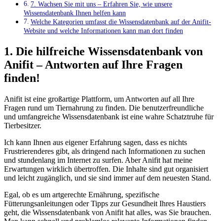
7. ⁢Wachsen Sie mit uns⁣ –⁤ Erfahren ‌Sie, wie unsere⁤
Wissensdatenbank ⁢Ihnen helfen kann
Welche Kategorien umfasst ⁢die Wissensdatenbank auf der⁤ Anifit-
Website und ‍welche Informationen kann man dort finden
1. Die hilfreiche ⁤Wissensdatenbank von
Anifit – Antworten auf Ihre Fragen
finden!
Anifit ist eine großartige Plattform, um ​Antworten auf all‌ Ihre
Fragen⁤ rund um Tiernahrung zu finden. Die⁣ benutzerfreundliche⁤
und umfangreiche ​Wissensdatenbank ist eine⁣ wahre Schatztruhe für
Tierbesitzer.
Ich kann Ihnen ​aus eigener Erfahrung sagen, dass es​ nichts
Frustrierenderes⁢ gibt,‍ als dringend nach Informationen zu suchen⁤
und ‌stundenlang im Internet zu surfen. Aber Anifit hat meine
Erwartungen wirklich‌ übertroffen. Die Inhalte sind⁣ gut organisiert
und leicht ⁤zugänglich, und sie sind ⁤immer auf dem neuesten Stand.
Egal, ob es um artgerechte ‍Ernährung, ‍spezifische
Fütterungsanleitungen oder Tipps zur Gesundheit Ihres Haustiers
geht, die ⁤Wissensdatenbank von Anifit hat alles, was Sie⁢ brauchen.