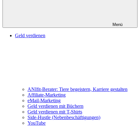
Menü
Geld verdienen
ANIfit-Berater: Tiere begeistern, Karriere gestalten
Affiliate-Marketing
eMail-Marketing
Geld verdienen mit Büchern
Geld verdienen mit T-Shirts
Side-Hustle (Nebenbeschäftigungen)
YouTube