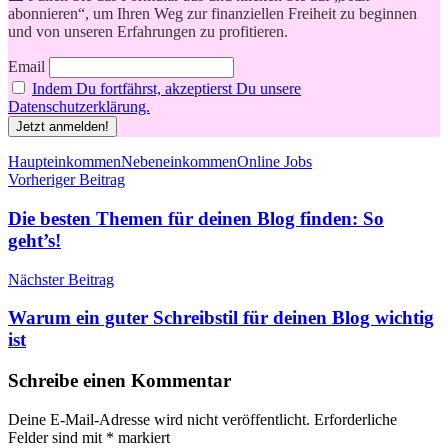
abonnieren“, um Ihren Weg zur finanziellen Freiheit zu beginnen
und von unseren Erfahrungen zu profitieren.
Email
Indem Du fortfährst, akzeptierst Du unsere
Datenschutzerklärung.
Schlagwörter
Haupteinkommen
Nebeneinkommen
Online Jobs
Beitragsnavigation
Vorheriger Beitrag
Die besten Themen für deinen Blog finden: So
geht’s!
Nächster Beitrag
Warum ein guter Schreibstil für deinen Blog wichtig
ist
Schreibe einen Kommentar
Deine E-Mail-Adresse wird nicht veröffentlicht.
Erforderliche
Felder sind mit
*
markiert