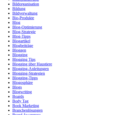
Bildorganisation
Bildung
Bildverwaltung
Bio-Produkte
Blog
Blog-Optimierung
Blog-Strategie
Blog-Tipps
Blogartikel
Blogbeiträge
Bloggen
Blogging
Blogging Tips
Blogging über Haustiere
Blogging-Anleitungen
Blogging-Strategien
Blogging-Tipps
Blogosphäre
Blogs
Blogwriting
Boards
Body Tag
Book Marketing
Branchenlösungen
Brand Awareness