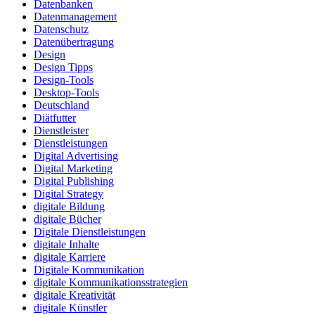
Datenbanken
Datenmanagement
Datenschutz
Datenübertragung
Design
Design Tipps
Design-Tools
Desktop-Tools
Deutschland
Diätfutter
Dienstleister
Dienstleistungen
Digital Advertising
Digital Marketing
Digital Publishing
Digital Strategy
digitale Bildung
digitale Bücher
Digitale Dienstleistungen
digitale Inhalte
digitale Karriere
Digitale Kommunikation
digitale Kommunikationsstrategien
digitale Kreativität
digitale Künstler