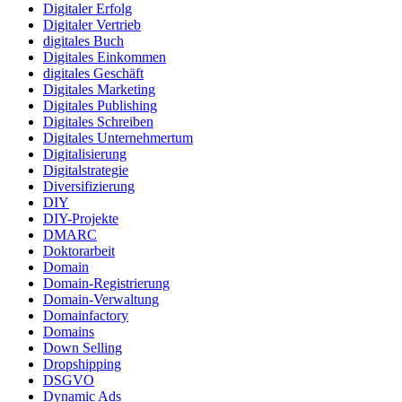
Digitaler Erfolg
Digitaler Vertrieb
digitales Buch
Digitales Einkommen
digitales Geschäft
Digitales Marketing
Digitales Publishing
Digitales Schreiben
Digitales Unternehmertum
Digitalisierung
Digitalstrategie
Diversifizierung
DIY
DIY-Projekte
DMARC
Doktorarbeit
Domain
Domain-Registrierung
Domain-Verwaltung
Domainfactory
Domains
Down Selling
Dropshipping
DSGVO
Dynamic Ads