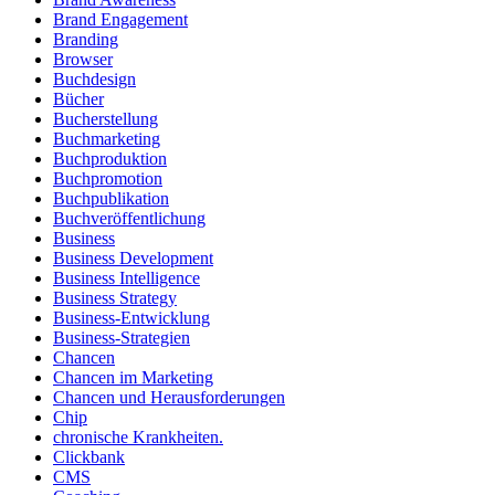
Brand Engagement
Branding
Browser
Buchdesign
Bücher
Bucherstellung
Buchmarketing
Buchproduktion
Buchpromotion
Buchpublikation
Buchveröffentlichung
Business
Business Development
Business Intelligence
Business Strategy
Business-Entwicklung
Business-Strategien
Chancen
Chancen im Marketing
Chancen und Herausforderungen
Chip
chronische Krankheiten.
Clickbank
CMS