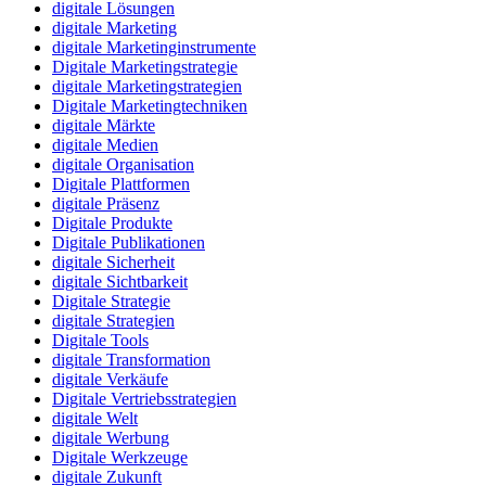
digitale Lösungen
digitale Marketing
digitale Marketinginstrumente
Digitale Marketingstrategie
digitale Marketingstrategien
Digitale Marketingtechniken
digitale Märkte
digitale Medien
digitale Organisation
Digitale Plattformen
digitale Präsenz
Digitale Produkte
Digitale Publikationen
digitale Sicherheit
digitale Sichtbarkeit
Digitale Strategie
digitale Strategien
Digitale Tools
digitale Transformation
digitale Verkäufe
Digitale Vertriebsstrategien
digitale Welt
digitale Werbung
Digitale Werkzeuge
digitale Zukunft