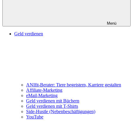
Menü
Geld verdienen
ANIfit-Berater: Tiere begeistern, Karriere gestalten
Affiliate-Marketing
eMail-Marketing
Geld verdienen mit Büchern
Geld verdienen mit T-Shirts
Side-Hustle (Nebenbeschäftigungen)
YouTube