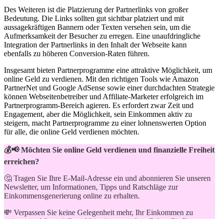
Des‍ Weiteren ist die Platzierung der Partnerlinks von großer
Bedeutung. Die Links sollten gut sichtbar platziert und mit
aussagekräftigen Bannern oder Texten versehen⁢ sein, um die
Aufmerksamkeit der Besucher⁢ zu erregen. Eine⁣ unaufdringliche‌
Integration der Partnerlinks in den ⁤Inhalt der‌ Webseite kann
ebenfalls zu höheren Conversion-Raten führen.
Insgesamt ⁣bieten Partnerprogramme eine attraktive Möglichkeit, um
online Geld zu verdienen. Mit ​den richtigen ‌Tools wie Amazon
⁣PartnerNet​ und Google AdSense sowie einer⁢ durchdachten Strategie
können Webseitenbetreiber und⁤ Affiliate-Marketer erfolgreich im
Partnerprogramm-Bereich ‍agieren. ‍Es erfordert zwar Zeit‍ und
Engagement, aber die Möglichkeit, sein Einkommen aktiv zu
steigern, macht Partnerprogramme zu einer lohnenswerten Option
für alle, ​die ‍online ⁤Geld verdienen​ möchten.
💰📢 Möchten Sie online Geld verdienen und finanzielle Freiheit
erreichen?
🤔 Tragen Sie Ihre E-Mail-Adresse ein und abonnieren Sie unseren
Newsletter, um Informationen, Tipps und Ratschläge zur
Einkommensgenerierung online zu erhalten.
💸 Verpassen Sie keine Gelegenheit mehr, Ihr Einkommen zu