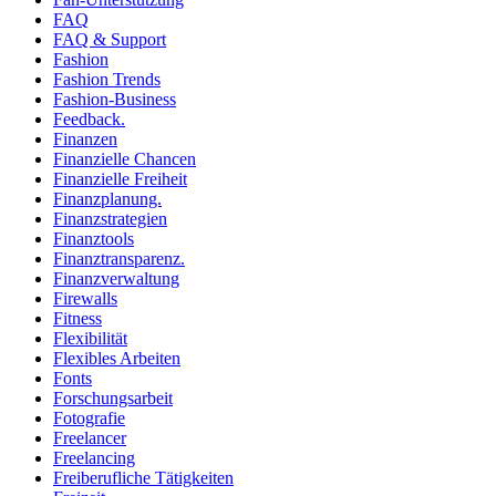
FAQ
FAQ & Support
Fashion
Fashion Trends
Fashion-Business
Feedback.
Finanzen
Finanzielle Chancen
Finanzielle Freiheit
Finanzplanung.
Finanzstrategien
Finanztools
Finanztransparenz.
Finanzverwaltung
Firewalls
Fitness
Flexibilität
Flexibles Arbeiten
Fonts
Forschungsarbeit
Fotografie
Freelancer
Freelancing
Freiberufliche Tätigkeiten