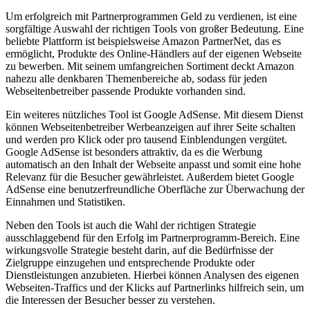
Um erfolgreich mit Partnerprogrammen Geld zu⁢ verdienen, ist ‌eine
⁤sorgfältige Auswahl ⁢der ​richtigen Tools von großer Bedeutung. Eine
⁤beliebte ​Plattform ist‍ beispielsweise Amazon PartnerNet, das ⁢es
ermöglicht,​ Produkte⁣ des ‌Online-Händlers auf der eigenen Webseite
zu bewerben. Mit seinem ‍umfangreichen Sortiment deckt Amazon
nahezu ‍alle denkbaren Themenbereiche ab, sodass für jeden
Webseitenbetreiber passende Produkte vorhanden sind.
Ein weiteres nützliches ⁤Tool ist Google AdSense. Mit diesem Dienst
können Webseitenbetreiber ‍Werbeanzeigen auf ihrer Seite schalten
und werden pro‍ Klick oder pro tausend Einblendungen vergütet.
Google⁣ AdSense ⁣ist besonders attraktiv,​ da es die Werbung
automatisch an den Inhalt der‍ Webseite anpasst und somit eine hohe
Relevanz für die ⁣Besucher gewährleistet. ‍Außerdem bietet Google
AdSense ‌eine benutzerfreundliche Oberfläche zur Überwachung der⁢
Einnahmen und Statistiken.
Neben den Tools ist auch⁤ die Wahl der richtigen Strategie
ausschlaggebend für den Erfolg im ​Partnerprogramm-Bereich. Eine
wirkungsvolle Strategie besteht darin, auf die Bedürfnisse der
Zielgruppe einzugehen ⁣und entsprechende Produkte oder
Dienstleistungen anzubieten. ‍Hierbei können Analysen des eigenen
Webseiten-Traffics und der Klicks auf Partnerlinks ​hilfreich sein, um
die Interessen der Besucher besser zu verstehen.