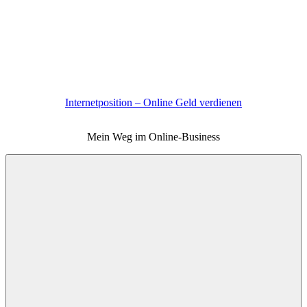
Zum
Inhalt
springen
Internetposition – Online Geld verdienen
Mein Weg im Online-Business