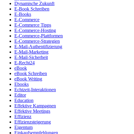
Dynamische Zukunft
E-Book Schreiben
E-Books
E-Commerce
E-Commerce Tipps
E-Commerce-Hosting
E-Commerce-Plattformen
E-Commerce-Strategien
E-Mail-Authentifizierung
E-Mail-Marketing
E-Mail-Sicherheit
E-Recht24
eBook
eBook Schreiben
eBook Writing
Ebooks
Echtzeit-Interaktionen
Editor
Education
Effektive Kampagnen
Effektive Meetings
Effizienz
Effizienzsteigerung
Eigentum
Einkaufsempfehlungen