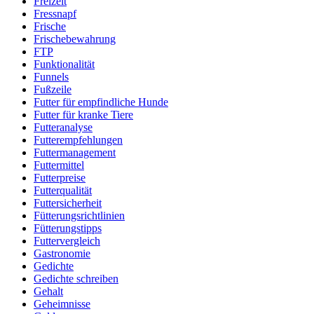
Freizeit
Fressnapf
Frische
Frischebewahrung
FTP
Funktionalität
Funnels
Fußzeile
Futter für empfindliche Hunde
Futter für kranke Tiere
Futteranalyse
Futterempfehlungen
Futtermanagement
Futtermittel
Futterpreise
Futterqualität
Futtersicherheit
Fütterungsrichtlinien
Fütterungstipps
Futtervergleich
Gastronomie
Gedichte
Gedichte schreiben
Gehalt
Geheimnisse