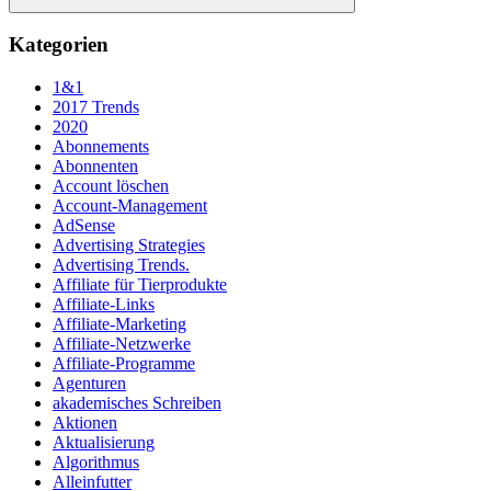
Suchen
Kategorien
1&1
2017 Trends
2020
Abonnements
Abonnenten
Account löschen
Account-Management
AdSense
Advertising Strategies
Advertising Trends.
Affiliate für Tierprodukte
Affiliate-Links
Affiliate-Marketing
Affiliate-Netzwerke
Affiliate-Programme
Agenturen
akademisches Schreiben
Aktionen
Aktualisierung
Algorithmus
Alleinfutter