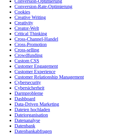
Conversion-Optimierung
Conversion-Rate-Optimierung
Cookies
Creative Writing
Creativity
Creator-Welt
Critical Thinking
Cross-Channel-Handel
Cross-Promotion
Cross-selling
Crowdfunding
Custom CSS
Customer Engagement
Customer Experience
Customer Relationship Management
Cybersecurity
Cybersicherheit
Darmprobleme
Dashboard
Data-Driven Marketing
Dateien hochladen
Dateiorganisation
Datenanalyse
Datenbank
Datenbankabfragen