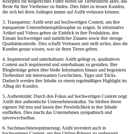
Rezepten für tiergerechtes Futter helfen sie Tierbesitzern aktiv, das
Beste für ihre Vierbeiner zu finden. Dies führt zu treuen Kunden,
die sich bei ihren Anliegen immer auf Anifit verlassen können.
3. Transparenz: Anifit setzt auf hochwertigen Content, um ihre
transparente Unternehmensphilosophie zu zeigen. In informative
Artikel und Videos geben sie Einblick in ihre Produktion, den
Einsatz hochwertiger und natürlicher Zutaten sowie ihre strenge
Qualitätskontrolle. Dies schafft Vertrauen und stellt sicher, dass die
Kunden genau wissen, was sie ihren Tieren geben.
4. Inspirierend und unterhaltsam: Anifit gelingt es, qualitativen
Content auch inspirierend und unterhaltsam zu gestalten. Ihre
Blogbeiträge gehen über bloße Information hinaus und begeistern
Tierbesitzer mit interessanten Geschichten, Tipps und Tricks.
Dadurch werden ihre Inhalte zu einem regelmäßigen Highlight im
Alltag der Kunden.
5. Authentizität: Durch den Fokus auf hochwertigen Content zeigt
Anifit ihre authentische Unternehmenskultur. Sie bleiben ihrem
eigenen Stil treu und lassen ihre Persönlichkeit in ihre Inhalte
einfließen. Dies macht das Unternehmen sympathisch und
unverwechselbar.
6. Suchmaschinenoptimierung: Anifit investiert auch in
hochwertigen Content, um ihre Online-Präsenz zu verbessern.