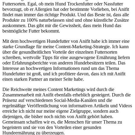
Futtersorten. Egal, ob mein Hund Trockenfutter oder Nassfutter
bevorzugt, ob er Allergien hat oder bestimmte Vorlieben, bei Anifit
findet man immer das richtige Produkt. Und das Beste ist, dass alle
Produkte zu 100% naturbelassen sind und ohne künstliche Zusätze
auskommen. Das gibt mir die Gewissheit, dass mein Hund das
bestmögliche Futter bekommt.
Mit dem hochwertigen Hundefutter von Anifit habe ich immer eine
starke Grundlage für meine Content-Marketing-Strategie. Ich kann
über die gesundheitlichen Vorteile der einzelnen Futtersorten
schreiben, wertvolle Tipps für eine ausgewogene Ernährung liefern
oder Erfahrungsberichte von anderen Hundebesitzern teilen. Das
Interesse an hochwertigen Informationen rund um das Thema
Hundefutter ist groß, und ich profitiere davon, dass ich mit Anifit
einen starken Partner an meiner Seite habe.
Die Reichweite meines Content Marketings wird durch die
Zusammenarbeit mit Anifit ebenfalls erheblich gesteigert. Durch die
Präsenz auf verschiedenen Social-Media-Kanälen und die
regelmäßige Veröffentlichung von informativen Artikeln und Videos
erreiche ich nicht nur meine eigene Zielgruppe, sondern auch
diejenigen, die bisher noch nichts von Anifit gehört haben.
Gemeinsam schaffen wir es, die Menschen für unser Thema zu
begeistern und sie von den Vorteilen einer gesunden
Hundeernährung zu überzeugen.