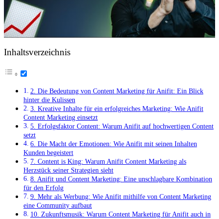
Inhaltsverzeichnis
2. Die Bedeutung von Content Marketing für Anifit: Ein Blick
hinter die Kulissen
3. Kreative Inhalte für ein erfolgreiches Marketing: Wie Anifit
Content Marketing einsetzt
5. Erfolgsfaktor Content: Warum Anifit auf hochwertigen Content
setzt
6. Die Macht der Emotionen: Wie Anifit mit seinen Inhalten
Kunden begeistert
7. Content is King: Warum Anifit Content Marketing als
Herzstück seiner Strategien sieht
8. Anifit und Content Marketing: Eine unschlagbare Kombination
für den Erfolg
9. Mehr als Werbung: Wie Anifit mithilfe von Content Marketing
eine Community aufbaut
10. Zukunftsmusik: Warum Content Marketing für Anifit auch in