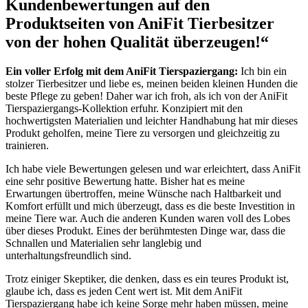
Kundenbewertungen auf den
‌Produktseiten von AniFit Tierbesitzer
von der hohen Qualität überzeugen!“
Ein voller⁢ Erfolg mit dem AniFit Tierspaziergang:
Ich bin⁢ ein⁤
stolzer ⁢Tierbesitzer​ und liebe es, meinen beiden kleinen Hunden die
beste Pflege zu⁣ geben! Daher war ich froh, als ich von⁤ der AniFit
Tierspaziergangs-Kollektion erfuhr. Konzipiert mit‌ den
⁣hochwertigsten Materialien⁤ und⁢ leichter Handhabung hat mir dieses
Produkt geholfen, meine⁣ Tiere zu⁣ versorgen⁢ und gleichzeitig zu ​
trainieren.
Ich​ habe viele Bewertungen‌ gelesen und war erleichtert, dass AniFit⁣
eine sehr positive Bewertung hatte. Bisher hat es meine ​
Erwartungen übertroffen, meine Wünsche nach Haltbarkeit und
Komfort erfüllt und mich überzeugt, dass es die beste Investition in
meine Tiere war. Auch ‌die anderen Kunden waren voll des Lobes
über⁤ dieses Produkt. Eines der berühmtesten Dinge war, dass die‌
Schnallen und Materialien sehr langlebig und
unterhaltungsfreundlich sind. ‍
Trotz einiger Skeptiker, die denken, dass es ein teures Produkt ist,
glaube ich, dass es jeden Cent wert ist. Mit dem AniFit⁢
Tierspaziergang habe ich keine Sorge mehr haben müssen, meine