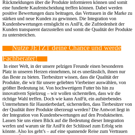
Rückmeldungen über die Produkte informieren können und somit
eine fundierte Kaufentscheidung treffen können. Dabei werden
positive Bewertungen dazu beitragen, das Vertrauen in die Marke zu
stärken und neue Kunden zu gewinnen. Die Integration von
Kundenbewertungen ermöglicht es AniFit, die Zufriedenheit der
Kunden transparent darzustellen und somit die Qualität der Produkte
zu unterstreichen.
Nutze JETZT deine Chance und werde
Fachberater!
⁤ In einer‍ Welt, in⁢ der ⁣unsere pelzigen Freunde einen ⁤besonderen
Platz in unseren Herzen ‍einnehmen, ist es unerlässlich, ihnen nur
das Beste zu ⁣bieten. Tierbesitzer ⁤wissen, dass die⁢ Qualität der
Produkte, die wir für unsere geliebten Vierbeiner auswählen, von​
größter Bedeutung ist. ​Von hochwertigem Futter bis hin zu
innovativem Spielzeug⁢ – wir wollen sicherstellen, dass wir die
richtige Wahl⁢ treffen. Doch wie kann AniFit, ein aufstrebendes
Unternehmen für Haustierbedarf, sicherstellen, dass Tierbesitzer von
der Qualität ihrer ⁣Produkte‌ überzeugt werden?‌ Die Antwort liegt in
der Integration von⁣ Kundenbewertungen auf den Produktseiten.
Lassen Sie ‌uns einen Blick‌ auf die Bedeutung dieser⁣ Integration
werfen und warum sie für AniFit der ‌Schlüssel zum Erfolg sein
könnte. ‌Also los geht’s – auf eine spannende Reise zum Vertrauen