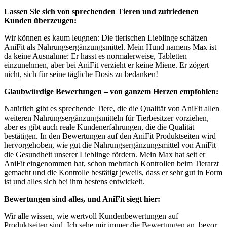
Lassen Sie ​sich von sprechenden Tieren‌ und zufriedenen
Kunden überzeugen:
Wir können es kaum ⁣leugnen: Die tierischen‍ Lieblinge schätzen
AniFit als Nahrungsergänzungsmittel. Mein​ Hund namens Max ist
da keine Ausnahme: Er hasst es normalerweise, Tabletten
einzunehmen, aber bei AniFit verzieht er keine Miene. Er ⁢zögert
nicht, sich für seine tägliche Dosis zu bedanken!
Glaubwürdige Bewertungen⁤ – ‍von ganzem Herzen empfohlen:
Natürlich gibt es‍ sprechende Tiere, die die Qualität⁤ von AniFit allen
weiteren Nahrungsergänzungsmitteln für Tierbesitzer vorziehen,
aber es gibt auch reale Kundenerfahrungen, die die Qualität
bestätigen. In den Bewertungen ‌auf den AniFit Produktseiten wird
hervorgehoben, wie gut die Nahrungsergänzungsmittel ⁣von ⁣AniFit
die Gesundheit unserer ⁤Lieblinge fördern. Mein Max hat seit er
AniFit eingenommen hat, schon mehrfach Kontrollen beim Tierarzt
gemacht und die Kontrolle bestätigt jeweils, dass er sehr gut in Form
ist und alles ⁤sich bei ihm bestens entwickelt.
Bewertungen sind alles, ​und AniFit siegt hier:
Wir alle wissen, wie ⁢wertvoll Kundenbewertungen auf
Produktseiten sind. Ich ‌sehe ​mir immer ‍die Bewertungen an, bevor