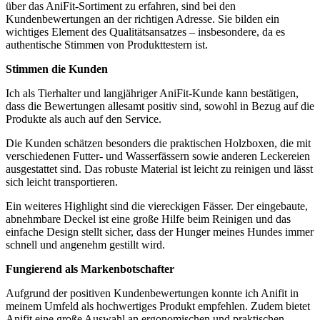
über das AniFit-Sortiment zu erfahren, sind ⁢bei den
Kundenbewertungen an der richtigen Adresse. Sie bilden ein
wichtiges Element des Qualitätsansatzes – insbesondere, ‍da‌ es
authentische⁢ Stimmen von Produkttestern ist.
Stimmen die Kunden
Ich als Tierhalter und langjähriger AniFit-Kunde kann bestätigen,
dass die Bewertungen‍ allesamt‌ positiv sind, sowohl in Bezug auf die
Produkte als auch auf den Service.
Die Kunden schätzen besonders die praktischen Holzboxen, die mit
verschiedenen⁢ Futter- und Wasserfässern sowie ​anderen Leckereien
⁤ausgestattet sind. Das robuste‌ Material ist leicht zu reinigen und lässt
sich ‌leicht ​transportieren.
Ein weiteres Highlight sind die viereckigen Fässer. Der eingebaute,
abnehmbare Deckel ist eine große Hilfe beim Reinigen und das
einfache Design stellt​ sicher, ‍dass der Hunger meines ⁤Hundes immer
schnell und angenehm gestillt wird.
Fungierend als Markenbotschafter
Aufgrund​ der positiven Kundenbewertungen ​konnte ich Anifit in
meinem Umfeld als hochwertiges⁢ Produkt ⁣empfehlen. Zudem bietet
‌Anifit eine große Auswahl an ergonomischen und praktischen