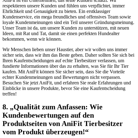
AniFit ist ein⁢ Unternehmen, das seine Kunden schätzt. Wir
respektieren unsere⁤ Kunden und fühlen uns‍ verpflichtet,‌ immer
Ehrlichkeit und Genauigkeit⁢ zu bieten. Ein erstklassiger
Kundenservice, ein mega freundliches und offensives⁣ Team ⁤sowie
loyale Kundenmeinungen sind⁣ ein Teil unserer Gründungsmeinung.
Unser​ Team ist da, um unsere ‌Kunden zu unterstützen, mit neuen
Ideen, mit Rat und Tat, damit sie einen ⁣perfekten Hundealter
bekommen, wenn wir können.
Wir Menschen​ lieben unser Haustier, aber wir wollen uns immer
sicher sein, dass wir ihm das Beste geben. Daher sollten Sie sich bei
Ihren⁢ Kaufentscheidungen auf echte Tierbesitzer verlassen, um
fundierte‌ Informationen über ⁢das zu erhalten, was Sie ​für⁢ Ihr Tier
kaufen. Mit‍ AniFit⁤ können ⁣Sie ​sicher sein, dass Sie die Vorteile
echter Kundenmeinungen und Bewertungen nicht verpassen.
Besuchen Sie jetzt AniFit, und erfahren Sie reale Erfahrungen⁣ und
Einblicke in​ unsere Produkte,‍ bevor⁣ Sie eine Kaufentscheidung
treffen!
8. „Qualität zum Anfassen: Wie
Kundenbewertungen auf ​den
Produktseiten von AniFit Tierbesitzer
‍vom Produkt überzeugen!“