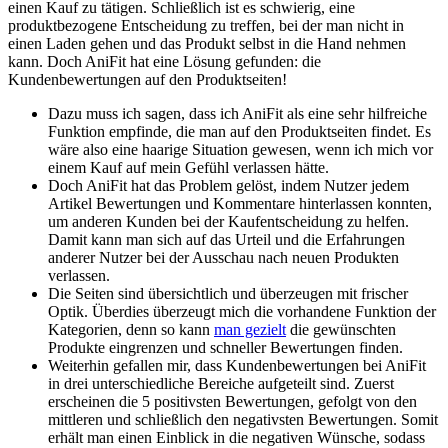
einen Kauf zu tätigen. Schließlich ist es schwierig, eine
produktbezogene ‌Entscheidung zu treffen, bei der man nicht in
einen Laden‍ gehen und das Produkt selbst in die Hand nehmen
kann. Doch AniFit ⁣hat eine⁢ Lösung gefunden: die
Kundenbewertungen‌ auf​ den Produktseiten!
Dazu muss ich ⁤sagen, dass ich AniFit als eine sehr hilfreiche
⁣Funktion empfinde, die man auf⁢ den Produktseiten findet. Es
wäre⁣ also eine haarige Situation gewesen, wenn ich mich vor
einem Kauf auf mein Gefühl verlassen hätte.
Doch AniFit hat das Problem ⁣gelöst, indem Nutzer jedem
Artikel Bewertungen und Kommentare hinterlassen konnten,
um anderen Kunden bei der Kaufentscheidung zu helfen.
Damit‌ kann man sich auf das Urteil und die Erfahrungen
anderer Nutzer bei der Ausschau nach neuen Produkten
verlassen.
Die Seiten ⁣sind ‌übersichtlich und ⁤überzeugen‍ mit frischer
Optik. Überdies überzeugt mich ⁣die vorhandene Funktion⁣ der⁣
Kategorien, denn so kann⁢
man gezielt
die gewünschten
Produkte eingrenzen und schneller ‍Bewertungen ​finden.
Weiterhin gefallen mir, dass Kundenbewertungen‌ bei AniFit⁤
in drei unterschiedliche Bereiche aufgeteilt sind. Zuerst
erscheinen die ⁣5 positivsten Bewertungen, gefolgt von den
⁤mittleren und ⁤schließlich den negativsten ⁣Bewertungen. Somit
erhält⁣ man einen Einblick in die negativen Wünsche, sodass