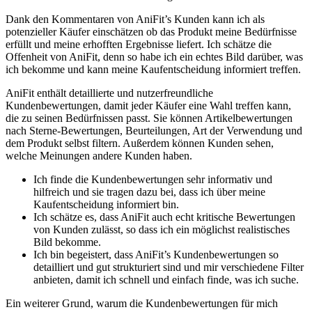
Dank den Kommentaren von AniFit’s ​Kunden kann ich als
potenzieller Käufer einschätzen ob das Produkt meine Bedürfnisse
erfüllt und ⁢meine erhofften Ergebnisse ⁤liefert. Ich schätze die
Offenheit von⁣ AniFit, denn‍ so habe ich ein echtes Bild darüber, was
ich bekomme und kann meine Kaufentscheidung ⁢informiert​ treffen.
AniFit enthält detaillierte und ‍nutzerfreundliche
Kundenbewertungen, damit ‍jeder​ Käufer eine Wahl treffen kann,
die zu seinen Bedürfnissen passt. Sie können ⁣Artikelbewertungen
nach Sterne-Bewertungen, Beurteilungen, Art der Verwendung und
dem Produkt ​selbst filtern. Außerdem können Kunden⁣ sehen,
welche Meinungen andere ​Kunden haben.
Ich finde die Kundenbewertungen sehr informativ und
hilfreich ‍und sie tragen dazu bei, dass ich über meine
Kaufentscheidung informiert bin.
Ich schätze es, dass AniFit auch echt kritische Bewertungen
von Kunden zulässt, so dass ich ein möglichst ‍realistisches⁢
Bild bekomme.
Ich⁣ bin begeistert, dass AniFit’s Kundenbewertungen so
detailliert und gut strukturiert sind und mir verschiedene Filter
anbieten, damit ⁢ich schnell und einfach​ finde, was ich suche.
Ein weiterer Grund, warum die Kundenbewertungen für ‍mich