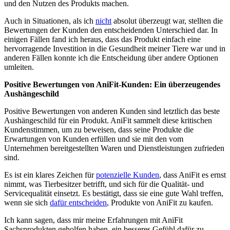
und den Nutzen des Produkts machen.
Auch in Situationen, als ich
nicht
absolut überzeugt war, stellten die
Bewertungen der ⁣Kunden den ⁣entscheidenden Unterschied dar. In‌
einigen Fällen fand ich heraus, dass das Produkt einfach eine
hervorragende⁣ Investition in die Gesundheit⁣ meiner Tiere war und in
anderen Fällen konnte ich die Entscheidung über andere Optionen
umleiten.
Positive Bewertungen von ⁢AniFit-Kunden: Ein überzeugendes
Aushängeschild
Positive⁢ Bewertungen von anderen ⁣Kunden sind letztlich das beste
⁤Aushängeschild für ein Produkt. AniFit sammelt diese kritischen
Kundenstimmen, ⁤um zu beweisen, dass ​seine Produkte die
Erwartungen von Kunden⁢ erfüllen und sie mit den​ vom
Unternehmen bereitgestellten Waren und Dienstleistungen zufrieden
sind.
Es ist ein klares Zeichen ‌für
potenzielle Kunden
, dass AniFit es ernst
nimmt, was Tierbesitzer betrifft, und‌ sich für die Qualität- und
Servicequalität einsetzt. Es bestätigt, dass sie eine gute Wahl treffen,
wenn sie sich
dafür entscheiden
, Produkte von AniFit⁣ zu kaufen.
Ich kann sagen, dass mir meine Erfahrungen mit AniFit
Sachsprodukten geholfen haben, ein besseres Gefühl dafür zu