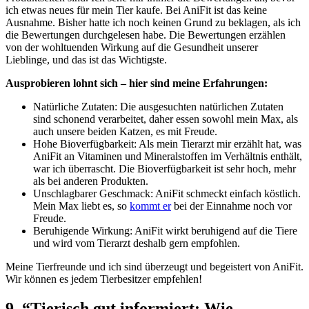
ich‌ etwas neues für mein Tier kaufe. Bei AniFit ist das keine
Ausnahme. ⁣Bisher hatte ich noch keinen Grund zu beklagen, als ich
⁣die Bewertungen durchgelesen habe. Die Bewertungen ‌erzählen
von der wohltuenden ⁢Wirkung‍ auf ⁢die Gesundheit unserer
Lieblinge, und das ist das Wichtigste.
Ausprobieren lohnt sich – hier sind meine Erfahrungen:
Natürliche Zutaten: Die ​ausgesuchten natürlichen Zutaten
sind schonend verarbeitet, ​daher essen sowohl mein Max, als
auch unsere‌ beiden‍ Katzen, ‍es ‍mit ⁤Freude.
Hohe Bioverfügbarkeit: Als mein Tierarzt mir erzählt hat, was
AniFit an ​Vitaminen‌ und Mineralstoffen‍ im Verhältnis enthält,
war ich überrascht. Die Bioverfügbarkeit ist sehr hoch, mehr
als bei anderen Produkten.
Unschlagbarer Geschmack:‍ AniFit ‌schmeckt⁤ einfach köstlich.
Mein Max liebt es, so
kommt er
bei der Einnahme noch vor
Freude.
Beruhigende Wirkung: AniFit wirkt beruhigend ⁣auf die Tiere
und wird vom Tierarzt deshalb gern empfohlen.
Meine Tierfreunde und ich sind überzeugt und begeistert ‌von AniFit.
Wir können es jedem Tierbesitzer empfehlen!
9. ⁢“Tierisch gut informiert: Wie