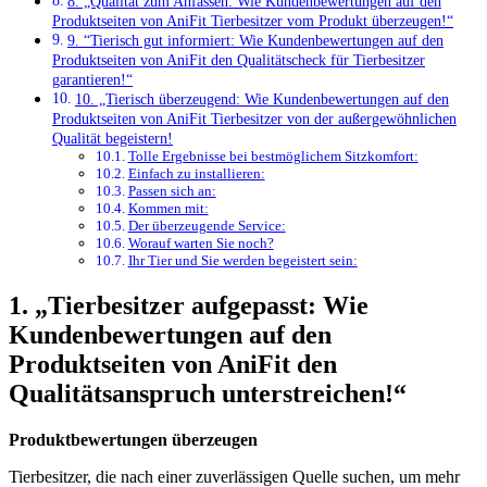
8. „Qualität zum Anfassen: Wie Kundenbewertungen auf ​den
Produktseiten von AniFit Tierbesitzer ‍vom Produkt überzeugen!“
9. ⁢“Tierisch gut informiert: Wie Kundenbewertungen auf den
Produktseiten von AniFit⁤ den Qualitätscheck‌ für Tierbesitzer
garantieren!“
10. „Tierisch ⁣überzeugend: Wie Kundenbewertungen auf den
Produktseiten von AniFit Tierbesitzer von der ‌außergewöhnlichen
Qualität begeistern!
Tolle Ergebnisse ‌bei bestmöglichem Sitzkomfort:
Einfach zu installieren:
Passen sich an:
Kommen mit:
Der überzeugende Service:
Worauf warten ⁢Sie noch?
Ihr Tier und Sie ⁣werden begeistert ⁢sein:
1. „Tierbesitzer aufgepasst: Wie
Kundenbewertungen auf den
Produktseiten von AniFit den
Qualitätsanspruch unterstreichen!“
Produktbewertungen überzeugen
Tierbesitzer, die‍ nach einer zuverlässigen Quelle suchen, um mehr