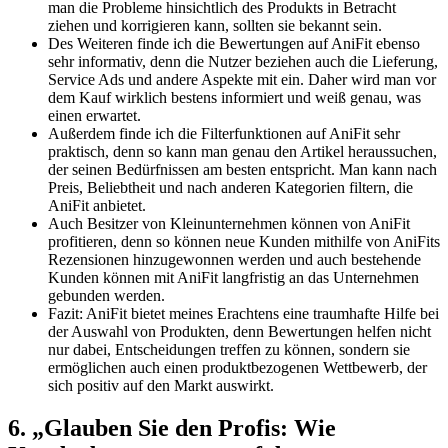
man die‍ Probleme hinsichtlich des Produkts in Betracht⁤
ziehen und korrigieren kann, sollten sie bekannt sein.
Des Weiteren finde ich die Bewertungen auf AniFit ⁢ebenso
sehr informativ, denn die Nutzer⁢ beziehen auch⁣ die Lieferung,
Service Ads⁤ und andere Aspekte⁢ mit ein. ​Daher wird man vor
dem Kauf‌ wirklich bestens informiert und weiß ⁤genau, was
einen erwartet.
Außerdem finde ich die Filterfunktionen auf AniFit sehr
praktisch, denn so kann man genau den Artikel heraussuchen,
der seinen Bedürfnissen am‌ besten entspricht. Man kann nach
Preis, Beliebtheit und nach‍ anderen Kategorien filtern,⁤ die
AniFit anbietet.
Auch Besitzer von Kleinunternehmen können von AniFit
profitieren,⁤ denn so können neue Kunden mithilfe von AniFits
Rezensionen hinzugewonnen werden und auch bestehende
Kunden können mit AniFit langfristig an das Unternehmen
gebunden werden.
Fazit: AniFit bietet meines Erachtens eine traumhafte Hilfe bei
der Auswahl von ‌Produkten, ‍denn Bewertungen helfen nicht
nur dabei, Entscheidungen treffen zu können, sondern sie ​
ermöglichen auch einen produktbezogenen Wettbewerb, der⁢
sich positiv ⁤auf den​ Markt auswirkt.
6. „Glauben Sie‌ den Profis: Wie