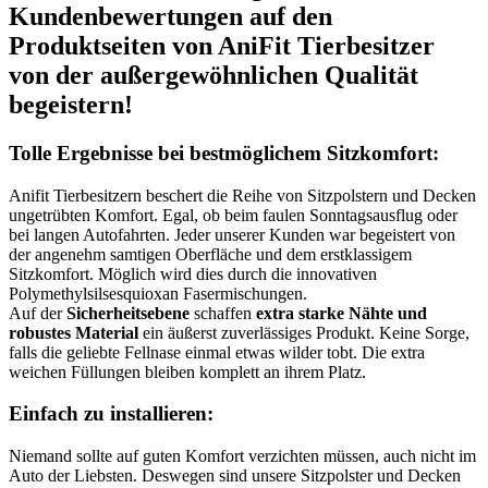
Kundenbewertungen auf den
Produktseiten von AniFit Tierbesitzer
von der ‌außergewöhnlichen Qualität
begeistern!
Tolle Ergebnisse ‌bei bestmöglichem Sitzkomfort:
Anifit Tierbesitzern beschert die Reihe ⁣von ​Sitzpolstern und Decken‍
ungetrübten Komfort. ⁣Egal, ob beim faulen Sonntagsausflug oder
bei langen Autofahrten. Jeder unserer ‌Kunden war begeistert von
der angenehm samtigen Oberfläche und dem erstklassigem
Sitzkomfort. Möglich wird dies ‌durch die innovativen
⁤Polymethylsilsesquioxan Fasermischungen. ‍
Auf der
Sicherheitsebene
schaffen
extra starke Nähte und‍
robustes Material
ein‍ äußerst zuverlässiges Produkt.‍ Keine Sorge,
falls​ die geliebte Fellnase einmal etwas wilder tobt. Die extra
weichen Füllungen‍ bleiben komplett an ihrem Platz.
Einfach zu installieren:
Niemand sollte auf guten Komfort verzichten ‍müssen, auch nicht im
‍Auto der Liebsten. Deswegen sind unsere ​Sitzpolster und Decken