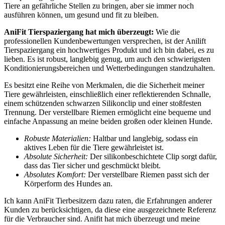
Tiere an⁢ gefährliche Stellen zu bringen,‍ aber sie immer⁤ noch
ausführen können, um gesund ⁢und fit zu bleiben. ​
AniFit​ Tierspaziergang hat ‍mich ⁢überzeugt:
Wie‍ die
professionellen Kundenbewertungen versprechen, ist der Anilift
Tierspaziergang ein hochwertiges Produkt und ich bin dabei, es zu
lieben. Es ist robust, langlebig genug, ​um auch den schwierigsten
Konditionierungsbereichen und Wetterbedingungen standzuhalten.
Es ⁤besitzt eine Reihe⁤ von Merkmalen, die die Sicherheit meiner‍
Tiere gewährleisten, ​einschließlich einer reflektierenden Schnalle,
einem schützenden schwarzen Silikonclip und einer stoßfesten
Trennung. Der verstellbare‍ Riemen ⁣ermöglicht eine bequeme und
einfache Anpassung an meine beiden großen oder ⁤kleinen Hunde.
Robuste Materialien:
Haltbar und langlebig, sodass ein
aktives Leben für die Tiere gewährleistet ist.
Absolute Sicherheit:
Der ‌silikonbeschichtete Clip sorgt dafür,
dass das Tier sicher und geschmückt bleibt.
Absolutes Komfort:
Der verstellbare Riemen‌ passt ⁣sich der
Körperform des Hundes an.
Ich kann AniFit Tierbesitzern ⁤dazu raten, die Erfahrungen anderer‍
Kunden zu berücksichtigen, da diese eine ausgezeichnete Referenz
für die Verbraucher sind. Anifit hat mich überzeugt und meine