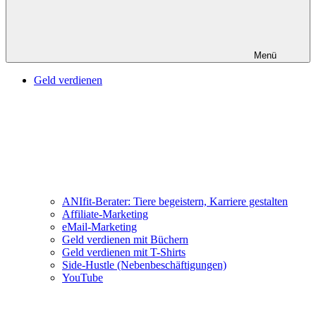
Menü
Geld verdienen
ANIfit-Berater: Tiere begeistern, Karriere gestalten
Affiliate-Marketing
eMail-Marketing
Geld verdienen mit Büchern
Geld verdienen mit T-Shirts
Side-Hustle (Nebenbeschäftigungen)
YouTube