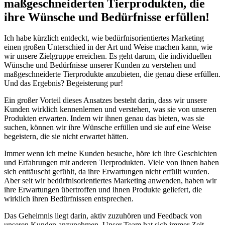
maßgeschneiderten Tierprodukten, die
ihre Wünsche und Bedürfnisse erfüllen!
Ich habe kürzlich‌ entdeckt, wie bedürfnisorientiertes ‌Marketing
einen großen Unterschied ‌in der Art und Weise machen kann, wie
wir unsere Zielgruppe‌ erreichen.‌ Es geht darum, die individuellen
Wünsche und Bedürfnisse unserer Kunden‌ zu verstehen ⁤und
maßgeschneiderte Tierprodukte anzubieten, die genau diese ‍erfüllen.
Und das Ergebnis? Begeisterung pur!
Ein großer Vorteil dieses Ansatzes besteht⁤ darin, dass wir⁢ unsere
Kunden wirklich⁣ kennenlernen und verstehen, was sie von unseren
Produkten erwarten.⁣ Indem wir ihnen genau das bieten, was sie
⁤suchen, können wir ihre Wünsche erfüllen und ​sie auf eine Weise⁢
begeistern, die ‌sie nicht erwartet hätten.
Immer wenn ich meine Kunden besuche, höre⁢ ich ihre Geschichten
und ‌Erfahrungen mit‍ anderen Tierprodukten.⁣ Viele​ von ihnen haben
sich ⁤enttäuscht ⁢gefühlt, da ihre Erwartungen‍ nicht erfüllt wurden.
Aber⁤ seit⁣ wir bedürfnisorientiertes Marketing anwenden, haben ‍wir
ihre Erwartungen übertroffen und⁣ ihnen Produkte ⁢geliefert, die
wirklich ihren Bedürfnissen entsprechen.
Das ⁢Geheimnis liegt darin, aktiv zuzuhören und Feedback von⁢
unseren Kunden anzunehmen. Unser Team hat sich immer Zeit