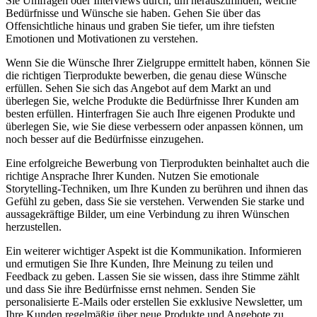
Sie Umfragen oder Interviews durch, um herauszufinden, ‍welche
Bedürfnisse​ und Wünsche ⁢sie haben. Gehen Sie über das
Offensichtliche ‍hinaus und graben Sie‌ tiefer, um ihre tiefsten
Emotionen und Motivationen zu verstehen.
Wenn Sie ⁢die Wünsche ‌Ihrer Zielgruppe ermittelt haben, können Sie​
die richtigen ⁢Tierprodukte ⁣bewerben, die genau diese Wünsche
erfüllen. Sehen ⁢Sie sich das Angebot auf dem Markt an und
überlegen⁣ Sie, welche Produkte die Bedürfnisse Ihrer⁣ Kunden am
besten erfüllen. Hinterfragen Sie auch Ihre⁣ eigenen Produkte und
überlegen Sie, wie Sie diese verbessern oder anpassen können, um‍
noch besser ‌auf die Bedürfnisse einzugehen.
Eine erfolgreiche ⁤Bewerbung von Tierprodukten beinhaltet auch die
richtige Ansprache Ihrer Kunden. Nutzen Sie⁢ emotionale
Storytelling-Techniken, um Ihre Kunden zu berühren und ihnen das
Gefühl zu geben, dass‌ Sie sie verstehen. Verwenden Sie starke und⁣
aussagekräftige Bilder,‌ um eine Verbindung zu ihren Wünschen
herzustellen.
Ein weiterer wichtiger Aspekt‍ ist‍ die Kommunikation. Informieren​
und ermutigen Sie⁢ Ihre Kunden, Ihre Meinung ⁣zu⁤ teilen und
Feedback zu geben. Lassen Sie sie wissen, dass ihre Stimme zählt
und dass Sie ihre Bedürfnisse​ ernst nehmen. Senden Sie
‍personalisierte E-Mails ‍oder erstellen Sie exklusive Newsletter, um
Ihre Kunden regelmäßig über neue Produkte und Angebote zu