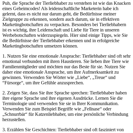
Puh, die Sprache der Tierliebhaber zu verstehen ist wie das Knacken
eines Geheimcodes! Als leidenschaftliche Marketerin habe ich
gelernt, dass es nicht ​nur⁤ darum⁢ geht, die​ Bedürfnisse meiner
Zielgruppe zu erkennen, sondern auch darum, ⁤sie in effektiven
Marketingbotschaften zu verpacken. Besonders bei Tierliebhabern
ist ‌es wichtig, ⁢ihre Leidenschaft und Liebe für Tiere in​ unseren
Werbebotschaften widerzuspiegeln.⁤ Hier sind⁢ einige Tipps, ⁢wie Sie
die Bedürfnisse der Tierliebhaber erkennen ⁢und in erfolgreiche
‌Marketingbotschaften ⁤umsetzen können.
1. Nutzen Sie eine emotionale Ansprache: Tierliebhaber‍ sind oft sehr
⁣emotional verbunden mit ihren⁣ Haustieren. Sie lieben ihre Tiere wie
Familienmitglieder und möchten nur das Beste für sie. Nutzen Sie
daher eine emotionale Ansprache, um ihre Aufmerksamkeit zu
gewinnen. Verwenden Sie Wörter wie‌ „Liebe“, „Treue“ und
⁢“Fürsorge“, um ihre ‌Gefühle anzusprechen.
2. Zeigen⁤ Sie, dass Sie ihre Sprache sprechen: ⁢Tierliebhaber haben
ihre eigene Sprache und ihre ​eigenen Ausdrücke. Lernen Sie die⁤
Terminologie und verwenden Sie ⁣sie in Ihrer Kommunikation.
Verwenden Sie zum Beispiel Begriffe wie‍ „Fellnase“ oder
„Schnurrbär“ für Katzenliebhaber, um‌ eine persönliche Verbindung
herzustellen.
3. Erzählen Sie Geschichten: Tierliebhaber ⁢sind oft‍ fasziniert von