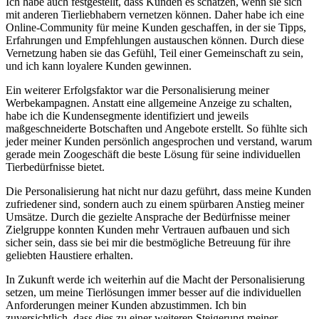
Ich ⁤habe auch festgestellt, dass Kunden es schätzen, wenn sie ​sich
mit anderen Tierliebhabern vernetzen können. ⁣Daher habe ich eine
Online-Community für meine ‌Kunden geschaffen, in der sie ⁢Tipps,
‌Erfahrungen und Empfehlungen austauschen können. Durch diese
Vernetzung haben sie das Gefühl, Teil einer Gemeinschaft zu sein,
und ⁤ich kann loyalere Kunden gewinnen.
Ein weiterer ⁣Erfolgsfaktor war die⁢ Personalisierung meiner
Werbekampagnen. Anstatt eine allgemeine Anzeige zu schalten,
habe ich die Kundensegmente⁤ identifiziert⁢ und jeweils
maßgeschneiderte Botschaften und Angebote erstellt.​ So fühlte sich
jeder meiner Kunden persönlich angesprochen und​ verstand, ‌warum
gerade mein​ Zoogeschäft die beste Lösung für seine individuellen
Tierbedürfnisse⁣ bietet.
Die Personalisierung ‌hat nicht nur dazu geführt, dass meine Kunden
zufriedener sind, sondern auch zu einem spürbaren Anstieg meiner​
Umsätze. Durch die ⁢gezielte Ansprache der Bedürfnisse meiner
Zielgruppe konnten ⁤Kunden mehr Vertrauen ‌aufbauen und sich
sicher sein, dass sie bei‌ mir die bestmögliche Betreuung ⁢für​ ihre
geliebten Haustiere erhalten.
In Zukunft werde ​ich weiterhin auf die ⁤Macht ‌der Personalisierung
setzen, um ‍meine Tierlösungen immer besser auf die individuellen
Anforderungen meiner Kunden abzustimmen. Ich bin
zuversichtlich, dass⁢ dies zu einer weiteren Steigerung meiner