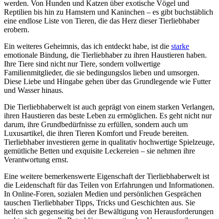
werden. Von ‌Hunden und Katzen über exotische Vögel und
Reptilien bis hin zu Hamstern und Kaninchen – es gibt buchstäblich
eine endlose Liste von Tieren, die das Herz dieser Tierliebhaber
erobern.
Ein weiteres Geheimnis, das ich entdeckt habe, ist die
starke
emotionale Bindung, die ⁣Tierliebhaber zu ⁤ihren Haustieren haben.
Ihre Tiere sind nicht⁢ nur Tiere, sondern⁣ vollwertige
Familienmitglieder, die sie bedingungslos lieben und umsorgen.
Diese Liebe und Hingabe ⁤gehen über das⁢ Grundlegende wie‍ Futter
und Wasser hinaus.
Die⁣ Tierliebhaberwelt ist auch geprägt von einem ‍starken Verlangen,
ihren Haustieren das beste Leben zu ermöglichen. Es geht nicht nur​
darum,⁢ ihre Grundbedürfnisse zu erfüllen, sondern auch um
Luxusartikel, die ihren Tieren Komfort und Freude ‍bereiten.
Tierliebhaber‍ investieren gerne in qualitativ hochwertige Spielzeuge,
gemütliche Betten und exquisite Leckereien –⁤ sie nehmen ihre
Verantwortung ernst.
Eine weitere bemerkenswerte Eigenschaft der Tierliebhaberwelt ‌ist ​
die Leidenschaft⁤ für das Teilen von Erfahrungen und ‍Informationen.
In Online-Foren, sozialen Medien und persönlichen Gesprächen
tauschen Tierliebhaber Tipps, Tricks und ‌Geschichten⁤ aus. ‍Sie
helfen sich gegenseitig bei‌ der Bewältigung von Herausforderungen⁢