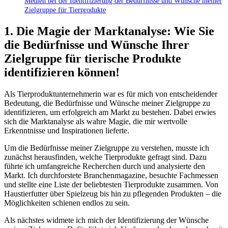
Medien bei ‌der Identifizierung der Bedürfnisse und Wünsche meiner
Zielgruppe für Tierprodukte
1. Die Magie der Marktanalyse: Wie Sie
die Bedürfnisse und Wünsche Ihrer
Zielgruppe für⁣ tierische Produkte
identifizieren können!
Als Tierproduktunternehmerin war​ es für mich ‌von entscheidender
Bedeutung, die Bedürfnisse​ und Wünsche meiner Zielgruppe zu
identifizieren, um erfolgreich am Markt ‍zu ‌bestehen. Dabei‍ erwies‌
sich die Marktanalyse als wahre ⁣Magie,‌ die mir wertvolle
Erkenntnisse und Inspirationen lieferte.
Um die Bedürfnisse meiner Zielgruppe zu verstehen, musste ich
zunächst herausfinden, welche Tierprodukte gefragt⁢ sind. Dazu
führte ich umfangreiche Recherchen durch und analysierte den
Markt. Ich durchforstete ‍Branchenmagazine, ⁢besuchte Fachmessen
und stellte eine Liste ⁢der beliebtesten⁣ Tierprodukte‌ zusammen. Von
Haustierfutter über Spielzeug bis hin zu pflegenden ​Produkten⁣ – ⁤die
Möglichkeiten schienen endlos zu⁢ sein.
Als nächstes ⁤widmete ich ‍mich der Identifizierung der ​Wünsche