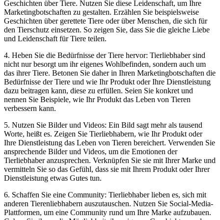
Geschichten ⁤über Tiere. ​Nutzen Sie diese Leidenschaft, um Ihre
Marketingbotschaften‍ zu gestalten.‍ Erzählen ⁢Sie beispielsweise
Geschichten über gerettete Tiere oder über Menschen, ⁣die sich⁢ für
den Tierschutz einsetzen. So zeigen ⁢Sie, dass⁢ Sie die gleiche Liebe
und⁢ Leidenschaft für Tiere‍ teilen.
4. Heben Sie die Bedürfnisse der Tiere hervor: Tierliebhaber sind
nicht nur besorgt um ihr eigenes Wohlbefinden, sondern auch ‌um
das ihrer‍ Tiere. Betonen Sie ‍daher‌ in Ihren Marketingbotschaften ⁣die
​Bedürfnisse der Tiere und wie Ihr Produkt oder Ihre ⁢Dienstleistung
dazu beitragen‍ kann,⁣ diese zu erfüllen. Seien⁢ Sie‍ konkret und
nennen Sie Beispiele, wie‌ Ihr ⁢Produkt das​ Leben von⁤ Tieren
verbessern kann.
5. Nutzen Sie Bilder und Videos: Ein Bild sagt mehr als tausend
Worte, heißt es. Zeigen Sie Tierliebhabern, wie​ Ihr Produkt oder
Ihre Dienstleistung das Leben von Tieren⁣ bereichert. Verwenden Sie
ansprechende Bilder und Videos, um die Emotionen ⁤der
Tierliebhaber anzusprechen. Verknüpfen ​Sie sie mit Ihrer Marke und
vermitteln Sie so das‌ Gefühl, dass⁢ sie mit ⁤Ihrem Produkt oder Ihrer
Dienstleistung etwas Gutes tun.
6. Schaffen Sie eine‌ Community: Tierliebhaber lieben‍ es,⁢ sich mit
anderen ‍Tierenliebhabern auszutauschen. Nutzen Sie Social-Media-
Plattformen, um eine Community ‍rund ​um Ihre ⁢Marke aufzubauen.