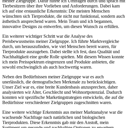
meiner Zielgruppe. Dafür ​führte ich Umfragen durch und sprach mit
Tierbesitzern über ihre Vorlieben und Anforderungen. Dabei⁣ kam
ich auf eine erstaunliche Erkenntnis: ​Die meisten Menschen
wünschten sich Tierprodukte, die⁣ nicht nur funktional, sondern⁤ auch
ästhetisch ‍ansprechend waren. Mein Team und ich begannen,⁣
innovative Designs zu entwerfen, ‌um diesen Wunsch zu erfüllen.
Ein⁤ weiterer wichtiger Schritt war die ‌Analyse des
Preisbewusstseins ⁢meiner Zielgruppe. Ich führte Marktvergleiche
durch, um‍ herauszufinden, wie viel Menschen bereit ⁢waren, für
Tierprodukte auszugeben. Dabei stellte ich fest,⁤ dass Qualität und
Nachhaltigkeit eine ‍große Rolle spielten. Mit diesem Wissen‍ konnte
ich⁤ mein‍ Preisspektrum eingrenzen und Produkte anbieten, ‌die
sowohl erschwinglich als auch hochwertig waren.
Neben den Bedürfnissen meiner Zielgruppe war es auch
unerlässlich, die ‌demografischen Merkmale zu berücksichtigen.
Unser ‌Ziel ‍war es, eine breite‍ Kundenbasis anzusprechen, daher
analysierten wir Alter, Geschlecht und Wohnortpotenzial. Dadurch
konnten wir spezifische⁢ Marketingstrategien entwickeln, die⁤ auf die
Bedürfnisse verschiedener Zielgruppen zugeschnitten⁢ waren.
Eine weitere wichtige Erkenntnis aus meiner Marktanalyse war ⁤die
wachsende Nachfrage​ nach natürlichen und biologischen
Tierprodukten. ⁤Diese Erkenntnis gab mir den Anstoß, mein ​
Sortiment​ um gesunde und nachhaltige Optionen zu erweitern.