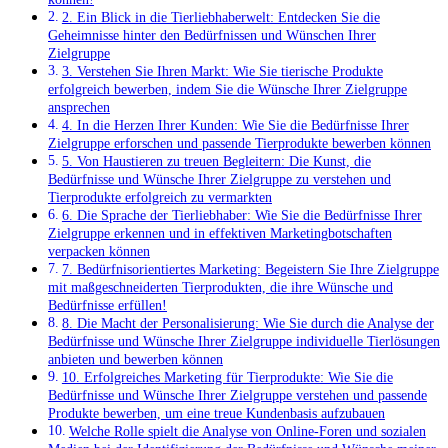
2. Ein Blick in die Tierliebhaberwelt: Entdecken⁢ Sie die
Geheimnisse hinter den Bedürfnissen ⁢und Wünschen ​Ihrer
Zielgruppe
3. Verstehen Sie Ihren​ Markt: ⁢Wie Sie ‍tierische ​Produkte
erfolgreich bewerben, indem Sie die Wünsche Ihrer Zielgruppe
ansprechen
4. In die Herzen Ihrer ⁤Kunden: Wie Sie die Bedürfnisse Ihrer
Zielgruppe erforschen und⁤ passende Tierprodukte‌ bewerben können
5.‌ Von Haustieren zu treuen Begleitern: Die Kunst, die
Bedürfnisse und⁣ Wünsche Ihrer Zielgruppe zu verstehen und
Tierprodukte erfolgreich zu vermarkten
6. Die Sprache der Tierliebhaber:‍ Wie ⁤Sie die Bedürfnisse Ihrer
Zielgruppe erkennen und⁣ in⁣ effektiven Marketingbotschaften
verpacken können
7. Bedürfnisorientiertes Marketing: Begeistern Sie⁢ Ihre​ Zielgruppe
mit maßgeschneiderten Tierprodukten, die ihre Wünsche und
Bedürfnisse erfüllen!
8. Die Macht der Personalisierung: Wie Sie durch⁤ die Analyse der⁢
Bedürfnisse und​ Wünsche ​Ihrer Zielgruppe individuelle Tierlösungen
anbieten und bewerben können
10. Erfolgreiches Marketing für Tierprodukte: Wie Sie die‍
Bedürfnisse und Wünsche Ihrer Zielgruppe verstehen ‍und⁣ passende
Produkte ⁤bewerben, um⁣ eine treue Kundenbasis aufzubauen
Welche Rolle‍ spielt die Analyse von Online-Foren und sozialen