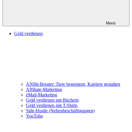
Menü
Geld verdienen
ANIfit-Berater: Tiere begeistern, Karriere gestalten
Affiliate-Marketing
eMail-Marketing
Geld verdienen mit Büchern
Geld verdienen mit T-Shirts
Side-Hustle (Nebenbeschäftigungen)
YouTube