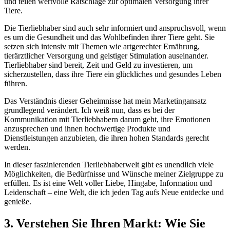
und teilen wertvolle Ratschläge zur optimalen Versorgung‌ ihrer
Tiere.
Die Tierliebhaber sind auch sehr informiert und anspruchsvoll, wenn
es um‌ die Gesundheit und‍ das Wohlbefinden ihrer Tiere geht. ​Sie
setzen sich intensiv mit Themen wie artgerechter Ernährung,
tierärztlicher Versorgung und ⁢geistiger Stimulation auseinander.‍
Tierliebhaber sind bereit, Zeit und Geld zu investieren, um
sicherzustellen, dass ihre Tiere ⁢ein glückliches⁢ und gesundes Leben
führen.
Das Verständnis dieser Geheimnisse hat mein Marketingansatz
grundlegend verändert. Ich⁤ weiß nun, dass es bei der
Kommunikation mit Tierliebhabern darum geht, ihre Emotionen
anzusprechen und ihnen hochwertige Produkte und
Dienstleistungen anzubieten, die ihren ⁢hohen Standards gerecht
werden.
In dieser faszinierenden Tierliebhaberwelt gibt es unendlich viele
Möglichkeiten, ⁢die Bedürfnisse‌ und ‍Wünsche meiner Zielgruppe zu
erfüllen. Es ist eine Welt voller Liebe, Hingabe, Information und
Leidenschaft –⁣ eine Welt,‍ die ​ich jeden Tag aufs Neue entdecke und
genieße.
3. Verstehen Sie Ihren​ Markt: ⁢Wie Sie