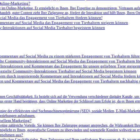
 Online-Marketing?
lg im Online-Marketing. Er ermöglicht es Ihnen, Ihre Expertise zu demonstrieren, Vertrauen au
delt, guter Content zieht Ihre Zielgruppe an, fördert die Interaktion und hilft Ihnen, Ihren On
 Social Media das Engagement von‍ Tierhaltern fördern können!
mentare auf Social Media ⁣das Engagement von Tierhaltern steigern können
Interaktionen auf ‍Social Media ‌Tierhalter ‌begeistern können
 Kommentare ‍auf ‌Social‍ Media zu einem stärkeren Engagement von Tierhaltern führ
elte​ Community-Interaktionen auf Social Media‍ das Engagement von‍ Tierhaltern f
e Interaktionen und Kommentare das Engagement für unsere geliebten Tiere steiger
ezielte Community-Interaktionen⁣ Tierhalter auf Social Media begeistern können
rn durch ⁢inspirierende Kommentare und Interaktionen auf Social⁢ Media fördern 
nen und Kommentare auf Social ⁤Media das Engagement von Tierhaltern ‍nachhaltig‌ 
ernen Geschäftstätigkeit. Es bezieht sich auf die Verwendung verschiedener digitaler Kanäle
us erster Hand bestätigen, dass Online Marketing der Schlüssel zum Erfolg ist, da es Ihnen erm
 einige der effektivsten sind Suchmaschinenoptimierung (SEO), soziale Medien, E-Mail-Marketi
nbeziehungen aufzubauen.
onellem Marketing?
keting zahlreiche Vorteile. Sie können Ihre Zielgruppe genauer ansprechen, die Wirksamkeit I
rmöglicht es Ihnen, geografische Grenzen zu überwinden und potenzielle Kunden weltweit zu er
ternehmen aus?
pezifischen Geschäftszielen, Ihrer Zielgruppe und Ihren verfügbaren Ressourcen ab. Es ist rat