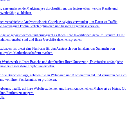
sam, eine umfassende Marktanalyse durchzuführen, um festzustellen, welche Kanäle und
ewerbsfähig zu bleiben.
en verschiedene Analysetools wie Google Analytics verwenden, um Daten zu Traffic,
re Kampagnen kontinuierlich optimieren und bessere Ergebnisse erzielen.
get angepasst werden und ermöglicht es Ihnen, Ihre Investitionen genau zu steuern. Es ist
ahmen rentabel sind und Ihren Geschäftszielen entsprechen.
fzubauen. Es bietet eine Plattform für den Austausch von Inhalten, das Sammeln von
zu loyalen Markenbotschaftern machen.
m Wettbewerb in Ihrer Branche und der Qualität Ihrer Umsetzung. Es erfordert anfängliche
ate erste messbare Ergebnisse erzielen.
en Sie Branchenblogs, nehmen Sie an Webinaren und Konferenzen teil und vernetzen Sie sich
nd von ihrer Fachkenntnis zu profitieren.
fzubauen, Traffic auf Ihre Website zu lenken und Ihren Kunden einen Mehrwert zu bieten. Ob
line-Einfluss zu steigern.
dia