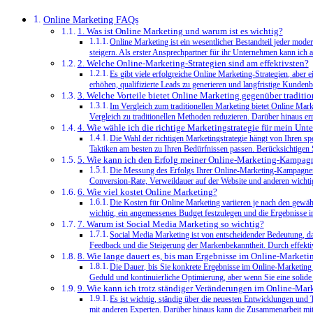
Online Marketing FAQs
1. Was ist Online Marketing und warum ist es wichtig?
Online Marketing ist ein wesentlicher Bestandteil jeder mod
steigern. Als erster Ansprechpartner für ihr Unternehmen kann ich a
2. Welche Online-Marketing-Strategien sind am effektivsten?
Es gibt viele erfolgreiche Online Marketing-Strategien, aber
erhöhen, qualifizierte Leads zu generieren und langfristige Kunde
3. Welche Vorteile bietet Online Marketing gegenüber traditi
Im Vergleich zum traditionellen Marketing bietet Online Mar
Vergleich zu traditionellen Methoden reduzieren. Darüber hinaus e
4. Wie wähle ich die richtige Marketingstrategie für mein Un
Die Wahl der richtigen Marketingstrategie hängt von Ihren s
Taktiken am besten zu Ihren Bedürfnissen passen. Berücksichtigen 
5. Wie kann ich den Erfolg meiner Online-Marketing-Kampag
Die Messung des Erfolgs Ihrer Online-Marketing-Kampagnen 
Conversion-Rate, Verweildauer auf der Website und anderen wichtig
6. Wie viel kostet Online Marketing?
Die Kosten für Online Marketing variieren je nach den gewähl
wichtig, ein angemessenes Budget festzulegen und die Ergebnisse i
7. Warum ist Social Media Marketing so wichtig?
Social Media Marketing ist von entscheidender Bedeutung, da
Feedback und die Steigerung der Markenbekanntheit. Durch effekti
8. Wie lange dauert es, bis man Ergebnisse im Online-Marketin
Die Dauer, bis Sie konkrete Ergebnisse im Online-Marketing 
Geduld und kontinuierliche Optimierung, aber wenn Sie eine solide
9. Wie kann ich trotz ständiger Veränderungen im Online-Mar
Es ist wichtig, ständig über die neuesten Entwicklungen und
mit anderen Experten. Darüber hinaus kann die Zusammenarbeit mit 