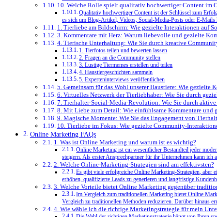
10. Welche Rolle spielt qualitativ hochwertiger Content im
Qualitativ hochwertiger Content ist der Schlüssel zum Erfo
es sich um Blog-Artikel, Videos, Social-Media-Posts oder E-Mails han
1. Tierliebe ⁤am ​Bildschirm: Wie gezielte Interaktionen auf
3. Kommentare⁤ mit Herz: Warum liebevolle und gezielte Kom
4. Tierische Unterhaltung: Wie Sie durch kreative Community-
1. Tierfotos teilen ⁢und bewerten lassen
2.⁢ Fragen⁣ an die ⁤Community ⁣stellen
3. Lustige Tiermemes erstellen⁤ und teilen
4. Haustiergeschichten ⁤sammeln
5. Experteninterviews veröffentlichen
5. ⁣Gemeinsam für das​ Wohl unserer Haustiere: Wie gezielte
6. Virtuelles Netzwerk der Tierliebhaber: Wie Sie durch gezi
7. Tierhalter-Social-Media-Revolution: Wie Sie ⁢durch aktiv
8. Mit‍ Liebe zum Detail: Wie ​einfühlsame Kommentare und g
9. Magische Momente: Wie Sie⁣ das Engagement von Tierhalte
10. Tierliebe ⁤im Fokus: Wie gezielte⁤ Community-Interaktio
Online Marketing FAQs
1. Was ist Online Marketing und warum ist es wichtig?
Online Marketing ist ein wesentlicher Bestandteil jeder mod
steigern. Als erster Ansprechpartner für ihr Unternehmen kann ich a
2. Welche Online-Marketing-Strategien sind am effektivsten?
Es gibt viele erfolgreiche Online Marketing-Strategien, aber
erhöhen, qualifizierte Leads zu generieren und langfristige Kunde
3. Welche Vorteile bietet Online Marketing gegenüber traditi
Im Vergleich zum traditionellen Marketing bietet Online Mar
Vergleich zu traditionellen Methoden reduzieren. Darüber hinaus e
4. Wie wähle ich die richtige Marketingstrategie für mein Un
Die Wahl der richtigen Marketingstrategie hängt von Ihren s