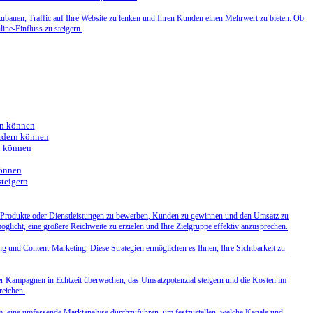
fzubauen, Traffic auf Ihre Website zu lenken und Ihren Kunden einen Mehrwert zu bieten. Ob
line-Einfluss zu steigern.
en können
ördern können
n können
können
steigern
, um Produkte oder Dienstleistungen zu bewerben, Kunden zu gewinnen und den Umsatz zu
öglicht, eine größere Reichweite zu erzielen und Ihre Zielgruppe effektiv anzusprechen.
ng und Content-Marketing. Diese Strategien ermöglichen es Ihnen, Ihre Sichtbarkeit zu
hrer Kampagnen in Echtzeit überwachen, das Umsatzpotenzial steigern und die Kosten im
reichen.
sam, eine umfassende Marktanalyse durchzuführen, um festzustellen, welche Kanäle und