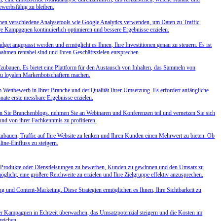
ewerbsfähig zu bleiben.
en verschiedene Analysetools wie Google Analytics verwenden, um Daten zu Traffic,
re Kampagnen kontinuierlich optimieren und bessere Ergebnisse erzielen.
get angepasst werden und ermöglicht es Ihnen, Ihre Investitionen genau zu steuern. Es ist
ahmen rentabel sind und Ihren Geschäftszielen entsprechen.
fzubauen. Es bietet eine Plattform für den Austausch von Inhalten, das Sammeln von
zu loyalen Markenbotschaftern machen.
m Wettbewerb in Ihrer Branche und der Qualität Ihrer Umsetzung. Es erfordert anfängliche
ate erste messbare Ergebnisse erzielen.
en Sie Branchenblogs, nehmen Sie an Webinaren und Konferenzen teil und vernetzen Sie sich
nd von ihrer Fachkenntnis zu profitieren.
fzubauen, Traffic auf Ihre Website zu lenken und Ihren Kunden einen Mehrwert zu bieten. Ob
line-Einfluss zu steigern.
, um Produkte oder Dienstleistungen zu bewerben, Kunden zu gewinnen und den Umsatz zu
öglicht, eine größere Reichweite zu erzielen und Ihre Zielgruppe effektiv anzusprechen.
ng und Content-Marketing. Diese Strategien ermöglichen es Ihnen, Ihre Sichtbarkeit zu
hrer Kampagnen in Echtzeit überwachen, das Umsatzpotenzial steigern und die Kosten im
reichen.