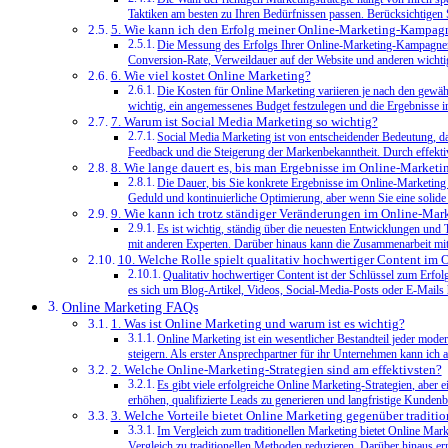
Taktiken am besten zu Ihren Bedürfnissen passen. Berücksichtigen 
5. Wie kann ich den Erfolg meiner Online-Marketing-Kampag
Die Messung des Erfolgs Ihrer Online-Marketing-Kampagnen 
Conversion-Rate, Verweildauer auf der Website und anderen wichtig
6. Wie viel kostet Online Marketing?
Die Kosten für Online Marketing variieren je nach den gewähl
wichtig, ein angemessenes Budget festzulegen und die Ergebnisse i
7. Warum ist Social Media Marketing so wichtig?
Social Media Marketing ist von entscheidender Bedeutung, da
Feedback und die Steigerung der Markenbekanntheit. Durch effekti
8. Wie lange dauert es, bis man Ergebnisse im Online-Marketin
Die Dauer, bis Sie konkrete Ergebnisse im Online-Marketing 
Geduld und kontinuierliche Optimierung, aber wenn Sie eine solide
9. Wie kann ich trotz ständiger Veränderungen im Online-Mar
Es ist wichtig, ständig über die neuesten Entwicklungen und
mit anderen Experten. Darüber hinaus kann die Zusammenarbeit mit 
10. Welche Rolle spielt qualitativ hochwertiger Content im
Qualitativ hochwertiger Content ist der Schlüssel zum Erfo
es sich um Blog-Artikel, Videos, Social-Media-Posts oder E-Mails han
Online Marketing FAQs
1. Was ist Online Marketing und warum ist es wichtig?
Online Marketing ist ein wesentlicher Bestandteil jeder mod
steigern. Als erster Ansprechpartner für ihr Unternehmen kann ich a
2. Welche Online-Marketing-Strategien sind am effektivsten?
Es gibt viele erfolgreiche Online Marketing-Strategien, aber
erhöhen, qualifizierte Leads zu generieren und langfristige Kunde
3. Welche Vorteile bietet Online Marketing gegenüber traditi
Im Vergleich zum traditionellen Marketing bietet Online Mar
Vergleich zu traditionellen Methoden reduzieren. Darüber hinaus e