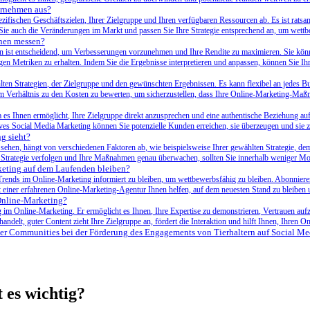
ternehmen aus?
pezifischen Geschäftszielen, Ihrer Zielgruppe und Ihren verfügbaren Ressourcen ab. Es ist rat
Sie auch die Veränderungen im Markt und passen Sie Ihre Strategie entsprechend an, um wettb
nen messen?
ist entscheidend, um Verbesserungen vorzunehmen und Ihre Rendite zu maximieren. Sie könn
en Metriken zu erhalten. Indem Sie die Ergebnisse interpretieren und anpassen, können Sie Ih
ten Strategien, der Zielgruppe und den gewünschten Ergebnissen. Es kann flexibel an jedes Bud
m Verhältnis zu den Kosten zu bewerten, um sicherzustellen, dass Ihre Online-Marketing-Maßn
 es Ihnen ermöglicht, Ihre Zielgruppe direkt anzusprechen und eine authentische Beziehung au
ves Social Media Marketing können Sie potenzielle Kunden erreichen, sie überzeugen und sie 
g sieht?
sehen, hängt von verschiedenen Faktoren ab, wie beispielsweise Ihrer gewählten Strategie, de
 Strategie verfolgen und Ihre Maßnahmen genau überwachen, sollten Sie innerhalb weniger Mon
keting auf dem Laufenden bleiben?
 Trends im Online-Marketing informiert zu bleiben, um wettbewerbsfähig zu bleiben. Abonnier
einer erfahrenen Online-Marketing-Agentur Ihnen helfen, auf dem neuesten Stand zu bleiben u
 Online-Marketing?
lg im Online-Marketing. Er ermöglicht es Ihnen, Ihre Expertise zu demonstrieren, Vertrauen au
delt, guter Content zieht Ihre Zielgruppe an, fördert die Interaktion und hilft Ihnen, Ihren On
nter Communities bei der Förderung des Engagements ​von Tierhaltern ⁢auf Social⁤ Me
 es wichtig?