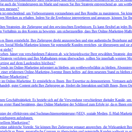
Sie auch die Veränderungen im Markt und passen Sie Ihre Strategie entsprechend an, um wettb
nen messen?
ist entscheidend, um Verbesserungen vorzunehmen und Ihre Rendite zu maximieren. Sie könn
en Metriken zu erhalten. Indem Sie die Ergebnisse interpretieren und anpassen, können Sie Ih
ten Strategien, der Zielgruppe und den gewünschten Ergebnissen. Es kann flexibel an jedes Bud
m Verhältnis zu den Kosten zu bewerten, um sicherzustellen, dass Ihre Online-Marketing-Maßn
 es Ihnen ermöglicht, Ihre Zielgruppe direkt anzusprechen und eine authentische Beziehung au
ves Social Media Marketing können Sie potenzielle Kunden erreichen, sie überzeugen und sie 
g sieht?
sehen, hängt von verschiedenen Faktoren ab, wie beispielsweise Ihrer gewählten Strategie, de
 Strategie verfolgen und Ihre Maßnahmen genau überwachen, sollten Sie innerhalb weniger Mon
keting auf dem Laufenden bleiben?
 Trends im Online-Marketing informiert zu bleiben, um wettbewerbsfähig zu bleiben. Abonnier
einer erfahrenen Online-Marketing-Agentur Ihnen helfen, auf dem neuesten Stand zu bleiben u
 Online-Marketing?
lg im Online-Marketing. Er ermöglicht es Ihnen, Ihre Expertise zu demonstrieren, Vertrauen au
delt, guter Content zieht Ihre Zielgruppe an, fördert die Interaktion und hilft Ihnen, Ihren On
ernen Geschäftstätigkeit. Es bezieht sich auf die Verwendung verschiedener digitaler Kanäle
us erster Hand bestätigen, dass Online Marketing der Schlüssel zum Erfolg ist, da es Ihnen erm
 einige der effektivsten sind Suchmaschinenoptimierung (SEO), soziale Medien, E-Mail-Marketi
nbeziehungen aufzubauen.
onellem Marketing?
keting zahlreiche Vorteile. Sie können Ihre Zielgruppe genauer ansprechen, die Wirksamkeit I
rmöglicht es Ihnen, geografische Grenzen zu überwinden und potenzielle Kunden weltweit zu er