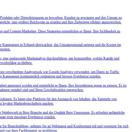
, um Produkte oder Dienstleistungen zu bewerben, Kunden zu gewinnen und den Umsatz zu
öglicht, eine größere Reichweite zu erzielen und Ihre Zielgruppe effektiv anzusprechen.
ng und Content-Marketing. Diese Strategien ermöglichen es Ihnen, Ihre Sichtbarkeit zu
hrer Kampagnen in Echtzeit überwachen, das Umsatzpotenzial steigern und die Kosten im
reichen.
sam, eine umfassende Marktanalyse durchzuführen, um festzustellen, welche Kanäle und
ewerbsfähig zu bleiben.
en verschiedene Analysetools wie Google Analytics verwenden, um Daten zu Traffic,
re Kampagnen kontinuierlich optimieren und bessere Ergebnisse erzielen.
get angepasst werden und ermöglicht es Ihnen, Ihre Investitionen genau zu steuern. Es ist
ahmen rentabel sind und Ihren Geschäftszielen entsprechen.
fzubauen. Es bietet eine Plattform für den Austausch von Inhalten, das Sammeln von
zu loyalen Markenbotschaftern machen.
m Wettbewerb in Ihrer Branche und der Qualität Ihrer Umsetzung. Es erfordert anfängliche
ate erste messbare Ergebnisse erzielen.
en Sie Branchenblogs, nehmen Sie an Webinaren und Konferenzen teil und vernetzen Sie sich
nd von ihrer Fachkenntnis zu profitieren.