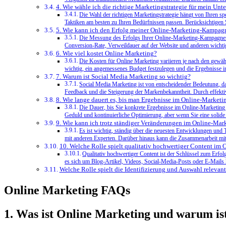
4. Wie wähle ich die richtige Marketingstrategie für mein Un
Die Wahl der richtigen Marketingstrategie hängt von Ihren s
Taktiken am besten zu Ihren Bedürfnissen passen. Berücksichtigen 
5. Wie kann ich den Erfolg meiner Online-Marketing-Kampag
Die Messung des Erfolgs Ihrer Online-Marketing-Kampagnen 
Conversion-Rate, Verweildauer auf der Website und anderen wichtig
6. Wie viel kostet Online Marketing?
Die Kosten für Online Marketing variieren je nach den gewähl
wichtig, ein angemessenes Budget festzulegen und die Ergebnisse i
7. Warum ist Social Media Marketing so wichtig?
Social Media Marketing ist von entscheidender Bedeutung, da
Feedback und die Steigerung der Markenbekanntheit. Durch effekti
8. Wie lange dauert es, bis man Ergebnisse im Online-Marketin
Die Dauer, bis Sie konkrete Ergebnisse im Online-Marketing 
Geduld und kontinuierliche Optimierung, aber wenn Sie eine solide
9. Wie kann ich trotz ständiger Veränderungen im Online-Mar
Es ist wichtig, ständig über die neuesten Entwicklungen und
mit anderen Experten. Darüber hinaus kann die Zusammenarbeit mit 
10. Welche Rolle spielt qualitativ hochwertiger Content im
Qualitativ hochwertiger Content ist der Schlüssel zum Erfo
es sich um Blog-Artikel, Videos, Social-Media-Posts oder E-Mails han
Welche Rolle⁢ spielt die Identifizierung ‌und Auswahl releva
Online Marketing FAQs
1. Was ist Online Marketing und warum ist