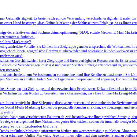
ernen Geschäftstätigkeit. Es bezieht sich auf die Verwendung verschiedener digitaler Kanäle
us erster Hand bestätigen, dass Online Marketing der Schlüssel zum Erfolg ist, da es Ihnen erm
 einige der effektivsten sind Suchmaschinenoptimierung (SEO), soziale Medien, E-Mail-Marketi
nbeziehungen aufzubauen.
onellem Marketing?
keting zahlreiche Vorteile. Sie können Ihre Zielgruppe genauer ansprechen, die Wirksamkeit I
rmöglicht es Ihnen, geografische Grenzen zu überwinden und potenzielle Kunden weltweit zu er
ternehmen aus?
pezifischen Geschäftszielen, Ihrer Zielgruppe und Ihren verfügbaren Ressourcen ab. Es ist rat
Sie auch die Veränderungen im Markt und passen Sie Ihre Strategie entsprechend an, um wettb
nen messen?
ist entscheidend, um Verbesserungen vorzunehmen und Ihre Rendite zu maximieren. Sie könn
en Metriken zu erhalten. Indem Sie die Ergebnisse interpretieren und anpassen, können Sie Ih
ten Strategien, der Zielgruppe und den gewünschten Ergebnissen. Es kann flexibel an jedes Bud
m Verhältnis zu den Kosten zu bewerten, um sicherzustellen, dass Ihre Online-Marketing-Maßn
 es Ihnen ermöglicht, Ihre Zielgruppe direkt anzusprechen und eine authentische Beziehung au
ves Social Media Marketing können Sie potenzielle Kunden erreichen, sie überzeugen und sie 
g sieht?
sehen, hängt von verschiedenen Faktoren ab, wie beispielsweise Ihrer gewählten Strategie, de
 Strategie verfolgen und Ihre Maßnahmen genau überwachen, sollten Sie innerhalb weniger Mon
keting auf dem Laufenden bleiben?
 Trends im Online-Marketing informiert zu bleiben, um wettbewerbsfähig zu bleiben. Abonnier
einer erfahrenen Online-Marketing-Agentur Ihnen helfen, auf dem neuesten Stand zu bleiben u