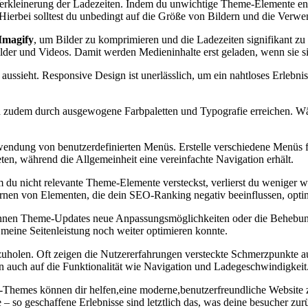
e Verkleinerung der Ladezeiten. Indem du unwichtige Theme-Elemente ent
Hierbei solltest du unbedingt auf die Größe von Bildern und die⁤ Verw
Imagify
, um Bilder zu komprimieren und die Ladezeiten signifikant zu 
er und Videos. Damit werden Medieninhalte erst geladen, ⁣wenn sie sic
 aussieht. Responsive Design ist unerlässlich, um ein nahtloses Erleb
ich zudem ‍durch ausgewogene Farbpaletten und Typografie erreichen. W
ndung von benutzerdefinierten Menüs.⁢ Erstelle verschiedene Menüs⁣ für
eten, während die Allgemeinheit eine vereinfachte Navigation erhält.
u‍ nicht relevante​ Theme-Elemente versteckst, verlierst du weniger wer
fernen von Elementen, die dein SEO-Ranking negativ beeinflussen, optim
nen Theme-Updates neue Anpassungsmöglichkeiten oder die Behebung vo
ine Seitenleistung noch⁤ weiter optimieren konnte.
zuholen. Oft ⁣zeigen die Nutzererfahrungen versteckte Schmerzpunkte 
n ‌auch auf die Funktionalität wie ⁤Navigation ‍und Ladegeschwindigkeit
hemes können‍ dir helfen,eine moderne,benutzerfreundliche Website zu
 – so geschaffene Erlebnisse sind letztlich ⁢das, was​ deine besucher zur