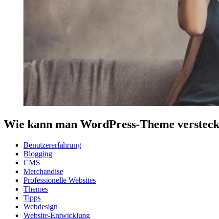
Wie kann man WordPress-Theme verstecken
Benutzererfahrung
Blogging
CMS
Merchandise
Professionelle Websites
Themes
Tipps
Webdesign
Website-Entwicklung