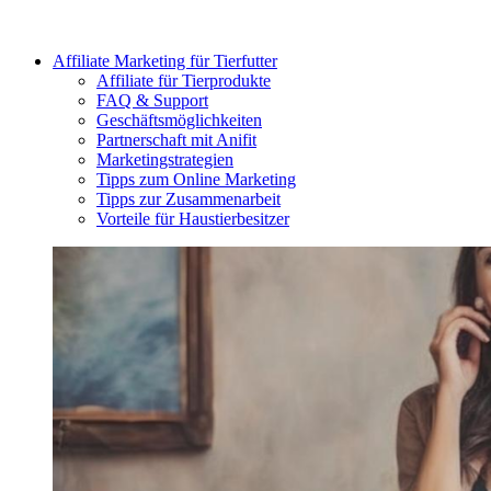
Affiliate Marketing für Tierfutter
Affiliate für Tierprodukte
FAQ & Support
Geschäftsmöglichkeiten
Partnerschaft mit Anifit
Marketingstrategien
Tipps zum Online Marketing
Tipps zur Zusammenarbeit
Vorteile für Haustierbesitzer