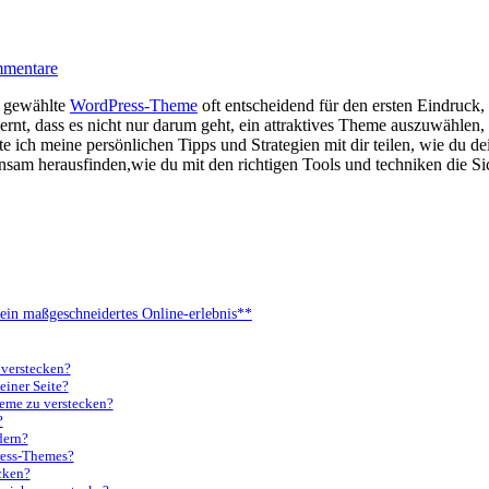
mentare
as gewählte
WordPress-Theme
oft entscheidend für den ersten Eindruck
rnt, dass es nicht nur darum geht, ein attraktives Theme auszuwählen, 
e ich meine persönlichen Tipps und Strategien mit dir teilen,‌ wie du d
einsam herausfinden,wie du mit den richtigen Tools ⁤und techniken die 
ein ​maßgeschneidertes Online-erlebnis**
 verstecken?
einer Seite?
eme zu verstecken?
?
dern?
ress-Themes?
cken?