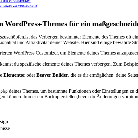
n ich es verstecke?
Benutzer zu verstecken?
on WordPress-Themes für ein ​maßgeschneid
uschöpfen,ist das Verbergen bestimmter Elemente des Themes oft ein en
onalität und ⁤Attraktivität deiner Website. Hier sind einige⁢ bewährte St
grierten WordPress Customizer, um Elemente deines Themes anzupassen
kannst du spezifische elemente deines Themes verbergen. Zum Beispiel 
ie
Elementor
oder
Beaver⁤ Builder
, die es dir ermöglichen, deine Sei
deines Themes, um bestimmte Funktionen oder Einstellungen zu deakt
.php
tigen können. Immer ein ⁣Backup erstellen,bevor du Änderungen vornim
esign
nisse