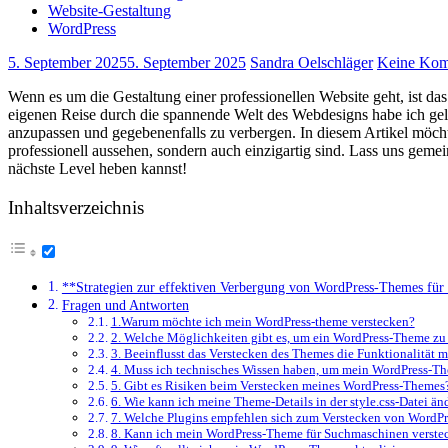
Website-Gestaltung
WordPress
5. September 2025
5. September 2025
Sandra Oelschläger
Keine Kom
Wenn es‍ um die Gestaltung einer professionellen Website geht, ist d
eigenen Reise durch die spannende Welt des Webdesigns habe ich ‍gele
anzupassen und⁤ gegebenenfalls zu verbergen. In diesem Artikel⁤ möcht
professionell ⁢aussehen, sondern auch ⁣einzigartig sind. Lass uns gem
nächste Level heben kannst!
Inhaltsverzeichnis
**Strategien zur effektiven‌ Verbergung von WordPress-Themes für 
Fragen und Antworten
1.Warum möchte ich mein WordPress-theme verstecken?
2. Welche Möglichkeiten gibt es, um ein WordPress-Theme zu
3. Beeinflusst das Verstecken des Themes die Funktionalität m
4. Muss ich technisches Wissen haben, um mein WordPress-Th
5. Gibt es ⁢Risiken beim Verstecken meines WordPress-Themes
6. Wie kann ich meine Theme-Details in der style.css-Datei än
7. ‌Welche⁤ Plugins empfehlen sich zum Verstecken von WordP
8. Kann ich mein WordPress-Theme für Suchmaschinen verste