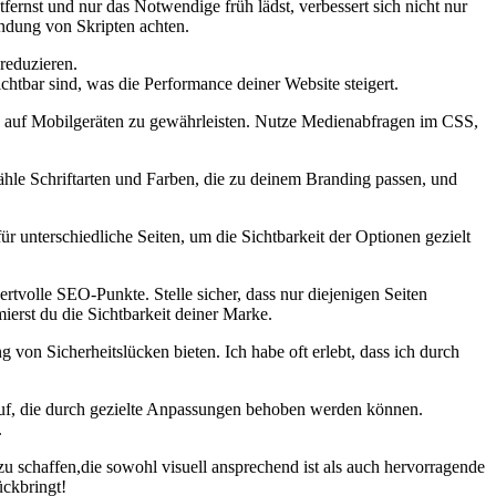
fernst und nur das Notwendige früh lädst, verbessert sich nicht nur
endung von Skripten achten.
reduzieren.
htbar sind, was die Performance deiner Website steigert.
nis auf Mobilgeräten zu gewährleisten. Nutze Medienabfragen im CSS,‍
ähle Schriftarten und Farben, die zu deinem Branding passen, und
 unterschiedliche​ Seiten, um die Sichtbarkeit der Optionen gezielt
tvolle SEO-Punkte. ⁢Stelle sicher, dass nur diejenigen Seiten
ierst du die Sichtbarkeit deiner Marke.
n Sicherheitslücken bieten. Ich habe oft erlebt, dass ich durch
auf, die durch gezielte Anpassungen behoben werden können.‍
.
 schaffen,die sowohl visuell ansprechend ist als auch hervorragende
ückbringt!