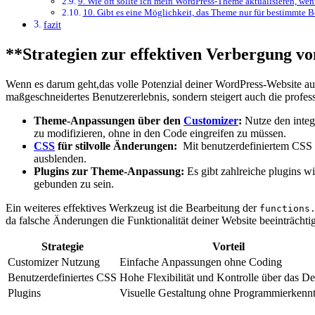
9. Wie oft sollte ich ⁢mein WordPress-Theme aktualisieren, ‌wen
10. Gibt es eine Möglichkeit, das ⁢Theme nur für bestimmte 
fazit
**Strategien zur effektiven‌ Verbergung v
Wenn es darum geht,das volle Potenzial deiner WordPress-Website ausz
maßgeschneidertes‍ Benutzererlebnis, sondern steigert auch die professi
Theme-Anpassungen über den
Customizer
:
Nutze ‍den inte
zu modifizieren, ohne in den Code eingreifen zu müssen.
CSS
für stilvolle Änderungen:
⁢ Mit benutzerdefiniertem CSS 
ausblenden.
Plugins zur Theme-Anpassung:
Es gibt zahlreiche plugins w
gebunden zu sein.
Ein weiteres effektives ⁤Werkzeug ist die Bearbeitung der
functions
da falsche Änderungen die Funktionalität deiner Website beeinträch
Strategie
Vorteil
Customizer ⁤Nutzung
Einfache Anpassungen ohne Coding
Benutzerdefiniertes⁣ CSS
Hohe Flexibilität und Kontrolle über das D
Plugins
Visuelle Gestaltung ohne Programmierkennt