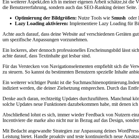
Ein weiterer Aspekt,den ich in meiner eigenen⁤ Arbeit schätze,ist di
die Benutzererfahrung, sondern auch das ​SEO-Ranking deiner Seite. 
Optimierung‌ der Bildgrößen:
Nutze Tools wie
Smush
⁤ oder
Lazy Loading aktivieren:
Implementiere Lazy Loading für Bild
Achte ⁢auch darauf, dass deine Website auf verschiedenen Geräten gut
um spezifische Anpassungen vorzunehmen.
Ein lockeres, aber dennoch professionelles Erscheinungsbild lässt s
achte darauf, dass Textinhalte gut lesbar sind.
Für das Verstecken von Navigationselementen empfiehlt ⁤sich die Verwe
zu steuern. So‌ kannst⁤ du bestimmten Benutzern spezielle Inhalte anbi
Ein weiterer wichtiger Punkt ist die Suchmaschinenoptimierung.Indem d
indiziert werden, die deiner Zielsetzung entsprechen. ⁣Durch das Ent
Denke auch daran, rechtzeitig Updates durchzuführen. Manchmal kön
solche Updates neue Funktionen dazubekommen habe, mit denen ich me
Abschließend‌ lohnt es sich, immer wieder Feedback​ von Nutzern ein
Incentiviere die marke also nicht nur in ‌Bezug auf das Design, sonder
Mit Bedacht angewandte Strategien zur Anpassung deines WordPress-T
​Leistung bietet. Handle proaktiv und teste kontinuierlich neue Ansätze