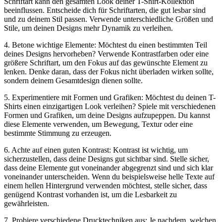
Schriftart kann den gesamten Look deiner T-Shirt-Kollektion
beeinflussen. Entscheide dich für Schriftarten, die gut lesbar sind
und zu deinem Stil passen. Verwende unterschiedliche Größen und
Stile, um deinen Designs mehr Dynamik zu verleihen.
4. Betone wichtige Elemente: Möchtest du einen bestimmten Teil
deines Designs hervorheben? Verwende Kontrastfarben oder eine
größere Schriftart, um den Fokus auf das gewünschte Element zu
lenken. Denke daran, dass der Fokus nicht überladen wirken sollte,
sondern deinem Gesamtdesign dienen sollte.
5. Experimentiere mit Formen und Grafiken: Möchtest du deinen T-
Shirts einen einzigartigen Look verleihen? Spiele mit verschiedenen
Formen und Grafiken, um deine Designs aufzupeppen. Du kannst
diese Elemente verwenden, um Bewegung, Textur oder eine
bestimmte Stimmung zu erzeugen.
6. Achte auf einen guten Kontrast: Kontrast ist wichtig, um
sicherzustellen, dass deine Designs gut sichtbar sind. Stelle sicher,
dass deine Elemente gut voneinander abgegrenzt sind und sich klar
voneinander unterscheiden. Wenn du beispielsweise helle Texte auf
einem hellen Hintergrund verwenden möchtest, stelle sicher, dass
genügend Kontrast vorhanden ist, um die Lesbarkeit zu
gewährleisten.
7. Probiere verschiedene Drucktechniken aus: Je nachdem, welchen