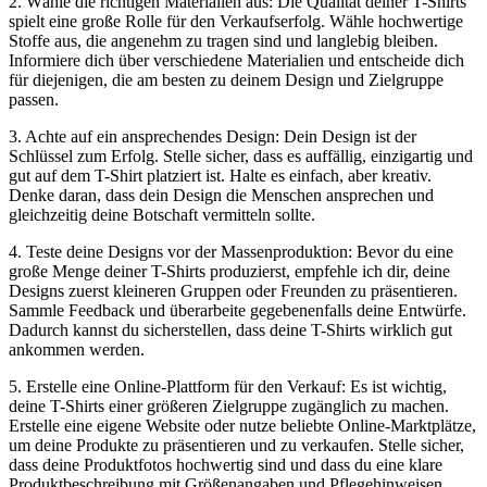
2. Wähle die richtigen Materialien aus: Die Qualität deiner T-Shirts
spielt eine große Rolle für den Verkaufserfolg. Wähle hochwertige
Stoffe aus, die angenehm zu tragen sind und langlebig bleiben.
Informiere dich über verschiedene Materialien und entscheide dich
für diejenigen, die am besten zu deinem Design und Zielgruppe
passen.
3. Achte auf ein ansprechendes Design: Dein Design ist der
Schlüssel zum Erfolg. Stelle sicher, dass es auffällig, einzigartig und
gut auf dem T-Shirt platziert ist. Halte es einfach, aber kreativ.
Denke daran, dass dein Design die Menschen ansprechen und
gleichzeitig deine Botschaft vermitteln sollte.
4. Teste deine Designs vor der Massenproduktion: Bevor du eine
große Menge deiner T-Shirts produzierst, empfehle ich dir, deine
Designs zuerst kleineren Gruppen oder Freunden zu präsentieren.
Sammle Feedback und überarbeite gegebenenfalls deine Entwürfe.
Dadurch kannst du sicherstellen, dass deine T-Shirts wirklich gut
ankommen werden.
5. Erstelle eine Online-Plattform für den Verkauf: Es ist wichtig,
deine T-Shirts einer größeren Zielgruppe zugänglich zu machen.
Erstelle eine eigene Website oder nutze beliebte Online-Marktplätze,
um deine Produkte zu präsentieren und zu verkaufen. Stelle sicher,
dass deine Produktfotos hochwertig sind und dass du eine klare
Produktbeschreibung mit Größenangaben und Pflegehinweisen