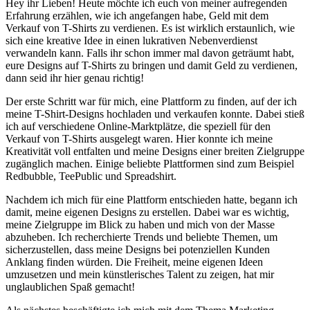
Hey ihr Lieben! Heute möchte ich euch von meiner aufregenden
Erfahrung erzählen, wie ich angefangen habe, Geld mit dem
Verkauf von T-Shirts zu verdienen. Es ist wirklich erstaunlich, wie
sich eine kreative Idee in einen lukrativen Nebenverdienst
verwandeln kann. Falls ihr schon immer mal davon geträumt habt,
eure Designs auf T-Shirts zu bringen und damit Geld zu verdienen,
dann seid ihr hier genau richtig!
Der erste Schritt war für mich, eine Plattform zu finden, auf der ich
meine T-Shirt-Designs hochladen und verkaufen konnte. Dabei stieß
ich auf verschiedene Online-Marktplätze, die speziell für den
Verkauf von T-Shirts ausgelegt waren. Hier konnte ich meine
Kreativität voll entfalten und meine Designs einer breiten Zielgruppe
zugänglich machen. Einige beliebte Plattformen sind zum Beispiel
Redbubble, TeePublic und Spreadshirt.
Nachdem ich mich für eine Plattform entschieden hatte, begann ich
damit, meine eigenen Designs zu erstellen. Dabei war es wichtig,
meine Zielgruppe im Blick zu haben und mich von der Masse
abzuheben. Ich recherchierte Trends und beliebte Themen, um
sicherzustellen, dass meine Designs bei potenziellen Kunden
Anklang finden würden. Die Freiheit, meine eigenen Ideen
umzusetzen und mein künstlerisches Talent zu zeigen, hat mir
unglaublichen Spaß gemacht!