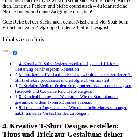
kontinuierlichem Einsatz wirst du schließlich Erfolg haben. Bleibe
dran, lerne aus Fehlern und bleibe optimistisch – du kannst deine
Nische finden und deine Zielgruppe erreichen!
Gute Reise bei der Suche nach deiner Nische und viel Spaß beim
Erreichen deiner Zielgruppe für deine T-Shirt-Designs!
Inhaltsverzeichnis
4. Kreative T-Shirt Designs erstellen: Tipps und Trick zur
Gestaltung deiner eigenen Kollektion
5. Drucken und Verkaufen: Erfahre, wie du deine entworfenen T-
Shirts effektiv produzierst und erfolgreich vermarktest
7. Sozialen Medien für den Erfolg nutzen: Wie du mit Instagram,
Facebook und Co. deine Reichweite steigerst
8. Kundenbindung und Wachstum: Wie du Stammkunden
gewinnst und dein T-Shirt-Business ausbaust
9. Trends im Auge behalten: Wie du aktuelle Modeströmungen
nutzt, um deine Verkaufszahlen zu steigern
4. Kreative T-Shirt Designs erstellen:
Tipps und Trick zur Gestaltung deiner