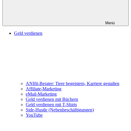
Menü
Geld verdienen
ANIfit-Berater: Tiere begeistern, Karriere gestalten
Affiliate-Marketing
eMail-Marketing
Geld verdienen mit Büchern
Geld verdienen mit T-Shirts
Side-Hustle (Nebenbeschäftigungen)
YouTube