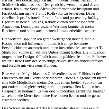
Als nächstes beschäftigte ich mich mit dem Thema Marketing.
Schließlich nützt das beste Design nichts, wenn niemand davon
erfährt. Ich nutzte Social-Media-Plattformen wie Instagram und
Facebook, um meine T-Shirt-Kollektion zu bewerben. Dabei
erstellte ich professionelle Produktfotos und postete regelmäßig
Updates zu neuen Designs, Rabattaktionen oder besonderen
Angeboten. Durch diese gezielte Werbung konnte ich meine
Reichweite und somit auch meinen Umsatz erheblich steigern.
Ein weiterer Tipp, den ich gerne weitergeben möchte, ist die
Kooperation mit Influencern. Indem ich einige bekannte
Persönlichkeiten ansprach und ihnen kostenlose Muster meiner T-
Shirts bot, konnte ich auf ihre Unterstützung hoffen. Die Influencer
trugen meine Designs öffentlich und empfahlen sie an ihre Follower
weiter. Diese Form des Marketings erwies sich als äußerst effektiv
und brachte mir viele neue Kunden.
Eine weitere Möglichkeit des Geldverdienens mit T-Shirts ist der
Direktverkauf auf Events oder Märkten. Diese Gelegenheiten bieten
eine tolle Möglichkeit, meine Designs einem breiten Publikum zu
präsentieren und gleichzeitig direkt mit potenziellen Kunden ins
Gespräch zu kommen. Es war eine wunderbare Erfahrung, hautnah
zu sehen, wie Menschen meine Kreationen liebten und sie gerne
erwerben wollten.
Das Schöne an dieser Art des Nebenverdienstes ist, dass es sich