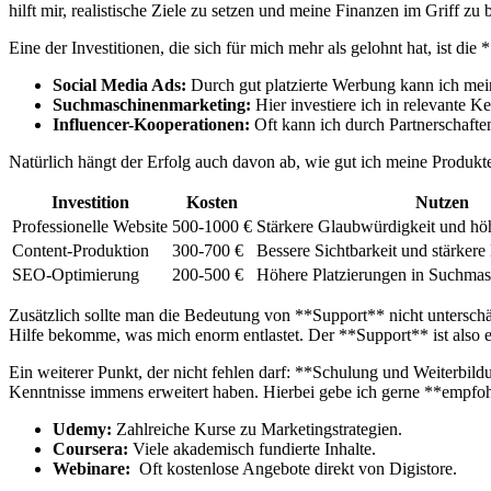
hilft mir, realistische Ziele zu⁣ setzen und meine Finanzen‌ im Griff zu 
Eine der Investitionen, die sich für mich mehr als gelohnt ⁢hat, ist d
Social‌ Media⁢ Ads:
Durch gut platzierte Werbung kann ich mei
Suchmaschinenmarketing:
Hier investiere⁣ ich in relevante 
Influencer-Kooperationen:
Oft kann ich durch Partnerschaften
Natürlich hängt der ‍Erfolg auch davon ab, wie gut ich meine Produkte 
Investition
Kosten
Nutzen
Professionelle Website
500-1000 €
Stärkere Glaubwürdigkeit und‌ hö
Content-Produktion
300-700 €
Bessere ​Sichtbarkeit und stärke
SEO-Optimierung
200-500 €
Höhere Platzierungen in Suchmas
Zusätzlich‌ sollte man⁢ die​ Bedeutung von⁣ **Support** nicht untersch
Hilfe⁣ bekomme, was mich enorm entlastet. ⁤Der **Support**⁤ ist also ei
Ein weiterer Punkt, der‌ nicht fehlen darf: **Schulung und Weiterbild
Kenntnisse immens erweitert haben. ​Hierbei gebe ich gerne **empfoh
Udemy:
Zahlreiche Kurse zu Marketingstrategien.
Coursera:
Viele akademisch fundierte Inhalte.
Webinare:
‌ Oft kostenlose Angebote direkt ⁤von Digistore.