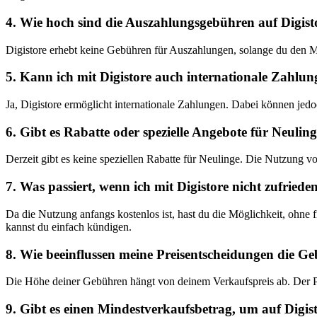
4. ‍Wie hoch sind die Auszahlungsgebühren auf Digist
Digistore erhebt keine Gebühren ​für Auszahlungen, solange du den Min
5. Kann ich mit Digistore auch ⁣internationale⁣ Zahlu
Ja, Digistore ermöglicht internationale ​Zahlungen. Dabei können jed
6. Gibt es Rabatte oder spezielle Angebote für Neulinge
Derzeit ⁣gibt es keine speziellen Rabatte für Neulinge. Die Nutzung vo
7. Was passiert, wenn ‌ich⁢ mit Digistore nicht zufriede
Da die ‍Nutzung anfangs kostenlos ist, hast du die Möglichkeit, ohne fi
kannst du ‍einfach kündigen.
8.⁣ Wie beeinflussen meine⁤ Preisentscheidungen die⁣ Ge
Die⁢ Höhe deiner Gebühren hängt‌ von deinem‌ Verkaufspreis ab.⁣ Der ‌Proz
9. Gibt es einen‍ Mindestverkaufsbetrag, um auf Digis