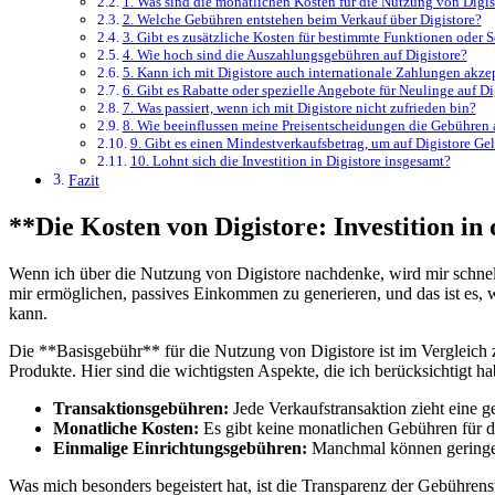
1. Was sind die​ monatlichen Kosten für die‌ Nutzung von Digis
2. Welche Gebühren‌ entstehen beim ‍Verkauf über⁣ Digistore?
3. Gibt es zusätzliche ‍Kosten für bestimmte Funktionen oder S
4. ‍Wie hoch sind die Auszahlungsgebühren auf Digistore?
5. Kann ich mit Digistore auch ⁣internationale⁣ Zahlungen akze
6. Gibt es Rabatte oder spezielle Angebote für Neulinge⁢ auf Di
7. Was passiert, wenn ‌ich⁢ mit Digistore nicht zufrieden bin?
8.⁣ Wie beeinflussen meine⁤ Preisentscheidungen die⁣ Gebühren⁢ 
9. Gibt es einen‍ Mindestverkaufsbetrag, um auf Digistore Gel
10. Lohnt sich die Investition in Digistore insgesamt?
Fazit
**Die Kosten von Digistore: Investition in
Wenn ich ⁣über​ die Nutzung von Digistore nachdenke, wird mir schnell k
mir ermöglichen, passives Einkommen ‍zu⁣ generieren, ⁤und das⁤ ist es,
‍kann.
Die **Basisgebühr**⁤ für⁣ die Nutzung von Digistore ist im Vergleich z
Produkte. Hier sind die​ wichtigsten ‍Aspekte, die ich berücksichtigt ha
Transaktionsgebühren:
⁣Jede ⁤Verkaufstransaktion zieht eine 
Monatliche Kosten:
Es⁤ gibt keine monatlichen Gebühren ‌für di
Einmalige Einrichtungsgebühren:
Manchmal können geringe‌ G
Was⁤ mich besonders begeistert ⁢hat, ist die Transparenz der Gebührens