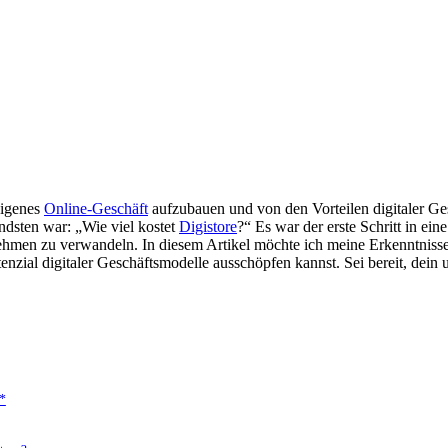
 eigenes
Online-Geschäft
aufzubauen und ​von den Vorteilen digitaler Gesc
ndsten war: „Wie‍ viel kostet
Digistore
?“ Es war der⁣ erste Schritt in ein
ehmen zu verwandeln. In diesem Artikel möchte ich meine Erkenntnisse 
nzial digitaler Geschäftsmodelle ausschöpfen kannst. Sei ​bereit, dein
**