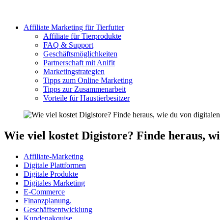
Affiliate Marketing für Tierfutter
Affiliate für Tierprodukte
FAQ & Support
Geschäftsmöglichkeiten
Partnerschaft mit Anifit
Marketingstrategien
Tipps zum Online Marketing
Tipps zur Zusammenarbeit
Vorteile für Haustierbesitzer
Wie viel kostet Digistore? Finde heraus, wi
Affiliate-Marketing
Digitale Plattformen
Digitale Produkte
Digitales Marketing
E-Commerce
Finanzplanung.
Geschäftsentwicklung
Kundenakquise