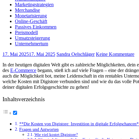
Marketingstrategien
Merchandise
Monetarisierung
Online-Geschäft
Passives Einkommen
Preismodell
Umsatzsteigerung
Unternehmertum
17. Mai 2025
17. Mai 2025
Sandra Oelschläger
Keine Kommentare
In der ‌heutigen digitalen‌ Welt ⁣gibt es zahlreiche Möglichkeiten, dein
des
E-Commerce
begann, stieß ich auf viele Fragen – eine der dränge
auch die Möglichkeit bot, meine Leidenschaft in ein rentables Untern
welche Kosten mit Digistore verbunden sind⁢ und wie du das volle Pote
deiner digitalen Erfolgsgeschichte⁣ zu gehen!
Inhaltsverzeichnis
**Die Kosten von Digistore: Investition in digitale Erfolgschancen
Fragen und Antworten
Wie viel ‍kostet Digistore?