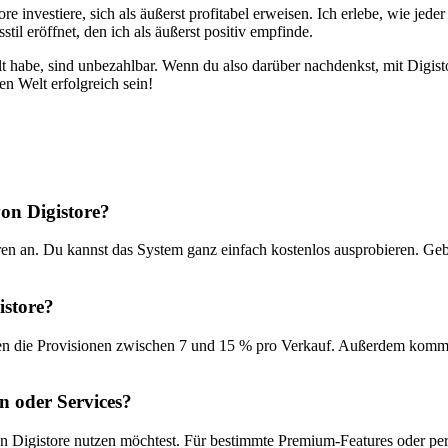
re investiere, sich als äußerst profitabel erweisen. Ich ⁢erlebe, wie jede
l⁤ eröffnet, den ich‍ als äußerst⁤ positiv empfinde.
elt habe, sind unbezahlbar. Wenn du also darüber nachdenkst, mit ⁢Digis
en Welt erfolgreich ⁣sein!
von Digistore?
n ‍an. Du kannst das System ganz​ einfach kostenlos ausprobieren. Gebü
istore?
etragen die Provisionen zwischen 7​ und 15 % pro Verkauf. Außerdem k
en oder Services?
on‍ Digistore nutzen möchtest. Für bestimmte Premium-Features ⁢oder per