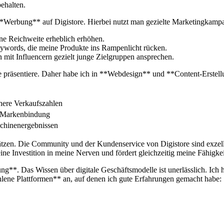
behalten.
ie **Werbung** ⁢auf ⁣Digistore. Hierbei nutzt man​ gezielte Marketingka
ne Reichweite erheblich erhöhen.
Keywords, die meine Produkte ins Rampenlicht rücken.
 mit ‌Influencern ‌gezielt junge Zielgruppen ansprechen.
präsentiere. Daher habe ich in **Webdesign**​ und **Content-Erstellung*
here⁣ Verkaufszahlen
re Markenbindung
chinenergebnissen
ätzen.⁢ Die Community und der Kundenservice von⁤ Digistore sind exzellent
ne Investition⁢ in meine Nerven‍ und fördert gleichzeitig meine Fähigkei
ung**. Das Wissen‍ über ‌digitale Geschäftsmodelle ist unerlässlich. ​I
lene Plattformen**⁣ an, auf denen ich gute Erfahrungen gemacht habe: