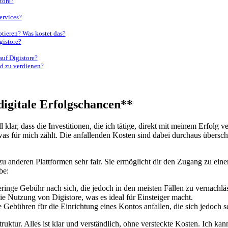
tore?
ervices?
ptieren? Was kostet das?
gistore?
auf Digistore?
d⁣ zu verdienen?
 digitale Erfolgschancen**
lar, dass die Investitionen, die ​ich‌ tätige, direkt ⁣mit meinem Erfolg ​
⁣ was ⁤für mich zählt. Die anfallenden Kosten sind dabei durchaus übersc
u anderen Plattformen sehr fair.‍ Sie ermöglicht dir den‍ Zugang zu eine
be:
geringe Gebühr nach sich, ⁣die jedoch in ​den ​meisten Fällen zu vernachl
e ⁢Nutzung von Digistore, was es ideal⁣ für Einsteiger macht.
ebühren für die Einrichtung eines ​Kontos anfallen, die ⁤sich jedoch sc
truktur.⁣ Alles ist klar und verständlich, ohne ​versteckte Kosten. Ich