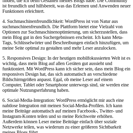
finden, die ich beim Gestalten meines Blogs habe. Die Community
ist freundlich und hilfsbereit, was das Erlernen und Anwenden neuer
Funktionen erleichtert.
4. Suchmaschinenfreundlichkeit: WordPress ist von Natur aus
suchmaschinenfreundlich. Die Plattform bietet eine Vielzahl von
Optionen zur Suchmaschinenoptimierung, um sicherzustellen, dass
mein Blog gut in den Suchergebnissen erscheint. Ich kann Meta-
Tags, Schlüsselwörter und Beschreibungen einfach hinzufügen, um
meine Seite optimal zu gestalten und mehr Leser anzulocken.
5. Responsives Design: In der heutigen mobilfokussierten Welt ist es
wichtig, dass mein Blog auf allen Geräten gut aussieht und
funktioniert. Mit WordPress kann ich sicher sein, dass mein Blog ein
responsives Design hat, das sich automatisch an verschiedene
Bildschirmgrößen anpasst. Egal, ob meine Leser auf einem
Computer, Tablet oder Smartphone unterwegs sind, sie werden eine
optimale Nutzungserfahrung haben.
6. Social-Media-Integration: WordPress ermöglicht mir auch eine
nahtlose Integration mit meinen Social-Media-Profilen. Ich kann
meine Beiträge automatisch auf meinen Facebook-, Twitter- und
Instagram-Konten teilen und so meine Reichweite erhöhen.
Außerdem können Leser meine Beiträge einfach über soziale
Netzwerke teilen, was wiederum zu einer größeren Sichtbarkeit
meines Blogs führt.