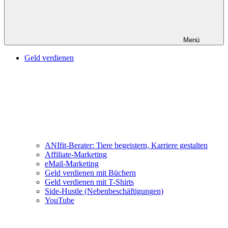
Menü
Geld verdienen
ANIfit-Berater: Tiere begeistern, Karriere gestalten
Affiliate-Marketing
eMail-Marketing
Geld verdienen mit Büchern
Geld verdienen mit T-Shirts
Side-Hustle (Nebenbeschäftigungen)
YouTube