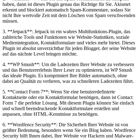
haben, dann ist dieses Plugin genau das Richtige für Sie. Akismet
erkennt und blockiert automatisch Spam-Kommentare, sodass Sie
nicht Ihre wertvolle Zeit mit dem Löschen von Spam verschwenden
müssen.
3. **Jetpack**: Jetpack ist ein wahres Multifunktions-Plugin, das
zahlreiche Tools und Funktionen wie Website-Statistiken, soziale
Medienintegration, Kontaktformulare und vieles mehr bietet. Dieses
Plugin ist absolut unverzichtbar für jeden Blogger, der seine Website
auf das nächste Level bringen möchte.
4. **WP Smush**: Um die Ladezeiten Ihrer Website zu verbessern
und das Benutzererlebnis Ihrer Leser zu optimieren, ist WP Smush
das ideale Plugin. Es komprimiert Ihre Bilder automatisch, ohne
dabei an Qualität zu verlieren, was zu schnelleren Ladezeiten führt.
5. **Contact Form 7**: Wenn Sie eine benutzerdefinierte
Kontaktseite oder ein Kontaktformular benötigen, dann ist Contact
Form 7 die perfekte Lösung. Mit diesem Plugin können Sie einfach
und schnell beeindruckende Kontaktformulare erstellen und
anpassen, ohne HTML-Kenntnisse zu benötigen.
6. **Wordfence Security**: Die Sicherheit Ihrer Website ist von
größter Bedeutung, besonders wenn Sie ein Blog haben. Wordfence
Security hilft Ihnen dabei, Ihre Website vor Hackern und Malware-