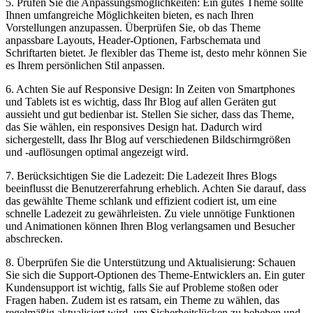
5. Prüfen Sie die Anpassungsmöglichkeiten: Ein gutes Theme sollte
Ihnen umfangreiche Möglichkeiten bieten, es nach Ihren
Vorstellungen anzupassen. Überprüfen Sie, ob das Theme
anpassbare Layouts, Header-Optionen, Farbschemata und
Schriftarten bietet. Je flexibler das Theme ist, desto mehr können Sie
es Ihrem persönlichen Stil anpassen.
6. Achten Sie auf Responsive Design: In Zeiten von Smartphones
und Tablets ist es wichtig, dass Ihr Blog auf allen Geräten gut
aussieht und gut bedienbar ist. Stellen Sie sicher, dass das Theme,
das Sie wählen, ein responsives Design hat. Dadurch wird
sichergestellt, dass Ihr Blog auf verschiedenen Bildschirmgrößen
und -auflösungen optimal angezeigt wird.
7. Berücksichtigen Sie die Ladezeit: Die Ladezeit Ihres Blogs
beeinflusst die Benutzererfahrung erheblich. Achten Sie darauf, dass
das gewählte Theme schlank und effizient codiert ist, um eine
schnelle Ladezeit zu gewährleisten. Zu viele unnötige Funktionen
und Animationen können Ihren Blog verlangsamen und Besucher
abschrecken.
8. Überprüfen Sie die Unterstützung und Aktualisierung: Schauen
Sie sich die Support-Optionen des Theme-Entwicklers an. Ein guter
Kundensupport ist wichtig, falls Sie auf Probleme stoßen oder
Fragen haben. Zudem ist es ratsam, ein Theme zu wählen, das
regelmäßig aktualisiert wird, um Sicherheitslücken zu beheben und