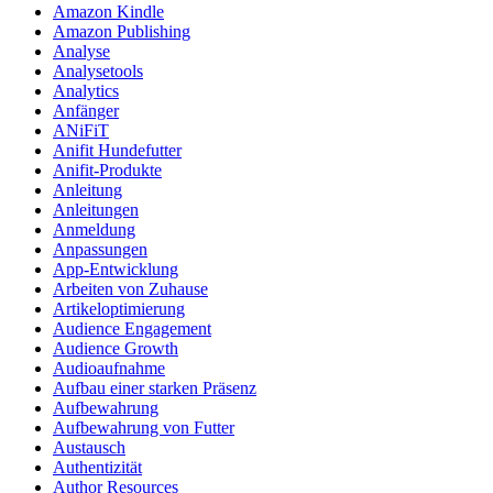
Amazon Kindle
Amazon Publishing
Analyse
Analysetools
Analytics
Anfänger
ANiFiT
Anifit Hundefutter
Anifit-Produkte
Anleitung
Anleitungen
Anmeldung
Anpassungen
App-Entwicklung
Arbeiten von Zuhause
Artikeloptimierung
Audience Engagement
Audience Growth
Audioaufnahme
Aufbau einer starken Präsenz
Aufbewahrung
Aufbewahrung von Futter
Austausch
Authentizität
Author Resources