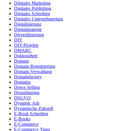
Digitales Marketing
Digitales Publishing
Digitales Schreiben
Digitales Unternehmertum
Digitalisierung
Digitalstrategie
Diversifizierung
DIY
DIY-Projekte
DMARC
Doktorarbeit
Domain
Domain-Registrierung
Domain-Verwaltung
Domainfactory
Domains
Down Selling
Dropshipping
DSGVO
Dynamic Ads
Dynamische Zukunft
E-Book Schreiben
E-Books
E-Commerce
E-Commerce Tipps