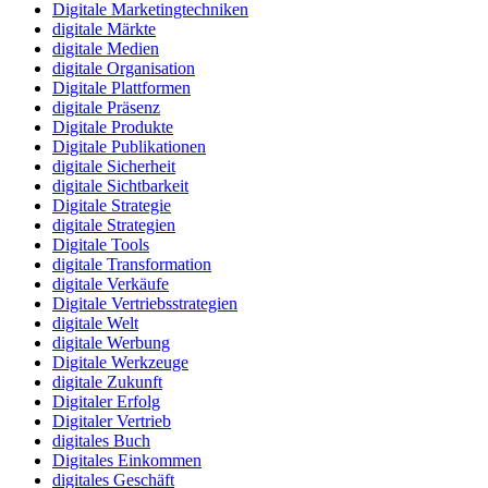
Digitale Marketingtechniken
digitale Märkte
digitale Medien
digitale Organisation
Digitale Plattformen
digitale Präsenz
Digitale Produkte
Digitale Publikationen
digitale Sicherheit
digitale Sichtbarkeit
Digitale Strategie
digitale Strategien
Digitale Tools
digitale Transformation
digitale Verkäufe
Digitale Vertriebsstrategien
digitale Welt
digitale Werbung
Digitale Werkzeuge
digitale Zukunft
Digitaler Erfolg
Digitaler Vertrieb
digitales Buch
Digitales Einkommen
digitales Geschäft