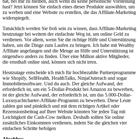
bat, bei mir zu bleiben, auch wenn du keine persönliche Vorstellung
hast? Jetzt können Sie einfach eines dieser Produkte auswählen, um
zu werben und eine Website zu erstellen, die das Affiliate-Marketing
widerspiegelt.
Tatsächlich werden Sie froh sein zu wissen, dass Affiliate-Marketing
heutzutage bei weitem der einfachste Weg ist, um online Geld zu
verdienen. Vor allem, wenn Sie die richtige Hilfe und Unterstützung
haben, um die Dinge zum Laufen zu bringen. Ich habe mit Wealthy
Affiliate angefangen und die Menge an Hilfe und Unterstützung ist
nirgendwo anders zu finden. Über eine Million aktive Mitglieder,
die ernsthaft online sind, können sich nicht irren.
Heutzutage entscheide ich mich für hochbezahlte Partnerprogramme
wie Shopify, SellHealth, HealthTalks, NinjaOutreach und sogar
Immobiliensoftware. Und du auch. Der gleiche Aufwand, der
erforderlich ist, um ein 5-Dollar-Produkt bei Amazon zu bewerben,
ist der gleiche Aufwand, der erforderlich ist, um das 5.000-Dollar-
Luxusyachtcharter-Affiliate-Programm zu bewerben. Diese Leute
zahlen gut und pünktlich und mit dem richtigen Artikel oder
Rezensionsbeitrag auf Ihrer Website könnten Sie jeden Tag mit
Leichtigkeit die Cash-Cow melken. Deshalb sollten Sie online
zusätzliches Einkommen verdienen, indem Sie die gleichen vier
einfachen Schritte befolgen
Abschluss