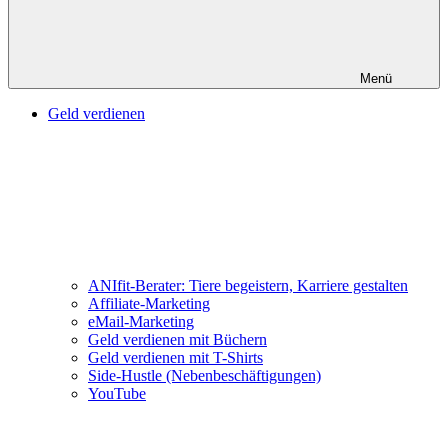
Menü
Geld verdienen
ANIfit-Berater: Tiere begeistern, Karriere gestalten
Affiliate-Marketing
eMail-Marketing
Geld verdienen mit Büchern
Geld verdienen mit T-Shirts
Side-Hustle (Nebenbeschäftigungen)
YouTube