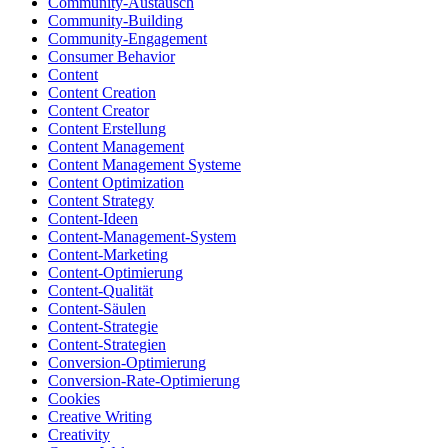
Community-Austausch
Community-Building
Community-Engagement
Consumer Behavior
Content
Content Creation
Content Creator
Content Erstellung
Content Management
Content Management Systeme
Content Optimization
Content Strategy
Content-Ideen
Content-Management-System
Content-Marketing
Content-Optimierung
Content-Qualität
Content-Säulen
Content-Strategie
Content-Strategien
Conversion-Optimierung
Conversion-Rate-Optimierung
Cookies
Creative Writing
Creativity