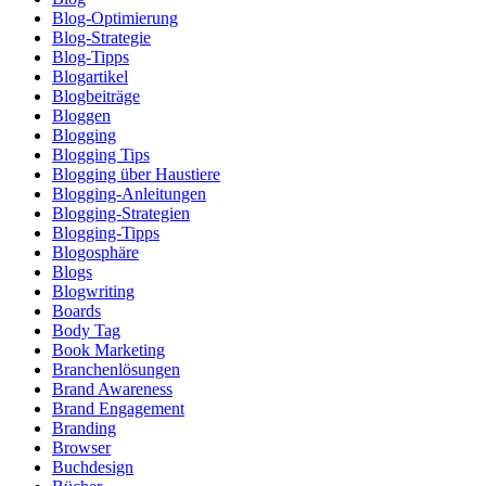
Blog-Optimierung
Blog-Strategie
Blog-Tipps
Blogartikel
Blogbeiträge
Bloggen
Blogging
Blogging Tips
Blogging über Haustiere
Blogging-Anleitungen
Blogging-Strategien
Blogging-Tipps
Blogosphäre
Blogs
Blogwriting
Boards
Body Tag
Book Marketing
Branchenlösungen
Brand Awareness
Brand Engagement
Branding
Browser
Buchdesign