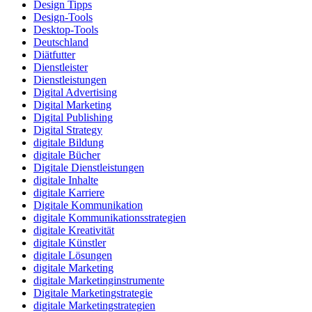
Design Tipps
Design-Tools
Desktop-Tools
Deutschland
Diätfutter
Dienstleister
Dienstleistungen
Digital Advertising
Digital Marketing
Digital Publishing
Digital Strategy
digitale Bildung
digitale Bücher
Digitale Dienstleistungen
digitale Inhalte
digitale Karriere
Digitale Kommunikation
digitale Kommunikationsstrategien
digitale Kreativität
digitale Künstler
digitale Lösungen
digitale Marketing
digitale Marketinginstrumente
Digitale Marketingstrategie
digitale Marketingstrategien