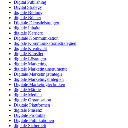
Digital Publishing
Digital Strategy
digitale Bildung
digitale Bücher
Digitale Dienstleistungen
digitale Inhalte
digitale Karriere
Digitale Kommunikation
digitale Kommunikationsstrategien
digitale Kreativität
digitale Künstler
digitale Lösungen
digitale Marketing
digitale Marketinginstrumente
Digitale Marketingstrategie
digitale Marketingstrategien
Digitale Marketingtechniken
digitale Märkte
digitale Medien
digitale Organisation
Digitale Plattformen
digitale Präsenz
Digitale Produkte
Digitale Publikationen
digitale Sicherheit