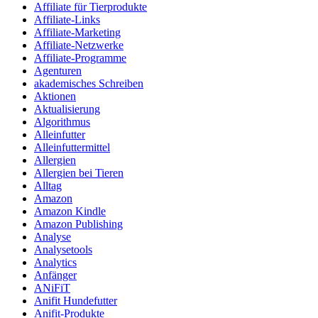
Affiliate für Tierprodukte
Affiliate-Links
Affiliate-Marketing
Affiliate-Netzwerke
Affiliate-Programme
Agenturen
akademisches Schreiben
Aktionen
Aktualisierung
Algorithmus
Alleinfutter
Alleinfuttermittel
Allergien
Allergien bei Tieren
Alltag
Amazon
Amazon Kindle
Amazon Publishing
Analyse
Analysetools
Analytics
Anfänger
ANiFiT
Anifit Hundefutter
Anifit-Produkte