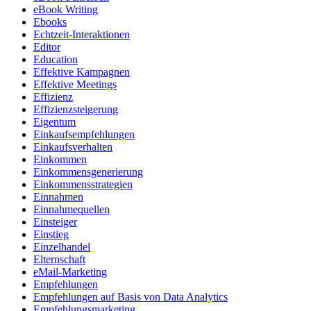
eBook Writing
Ebooks
Echtzeit-Interaktionen
Editor
Education
Effektive Kampagnen
Effektive Meetings
Effizienz
Effizienzsteigerung
Eigentum
Einkaufsempfehlungen
Einkaufsverhalten
Einkommen
Einkommensgenerierung
Einkommensstrategien
Einnahmen
Einnahmequellen
Einsteiger
Einstieg
Einzelhandel
Elternschaft
eMail-Marketing
Empfehlungen
Empfehlungen auf Basis von Data Analytics
Empfehlungsmarketing