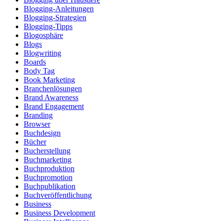
Blogging-Anleitungen
Blogging-Strategien
Blogging-Tipps
Blogosphäre
Blogs
Blogwriting
Boards
Body Tag
Book Marketing
Branchenlösungen
Brand Awareness
Brand Engagement
Branding
Browser
Buchdesign
Bücher
Bucherstellung
Buchmarketing
Buchproduktion
Buchpromotion
Buchpublikation
Buchveröffentlichung
Business
Business Development