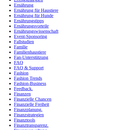
Ernährung
Ernährung für Haustiere
Ernährung für Hunde
Ernährungstipps
Ernährungsvorteile
Ernährungswissenschaft
Event-Sponsoring
Fallstudien
Familie
Familienhaustiere
Fan-Unterstützung
FAQ
FAQ & Support
Fashion
Fashion Trends
Fashion-Business
Feedback.
Finanzen
Finanzielle Chancen
Finanzielle Freiheit
Finanzplanung.
Finanzstrategien
Finanztools
Finanztransparenz.