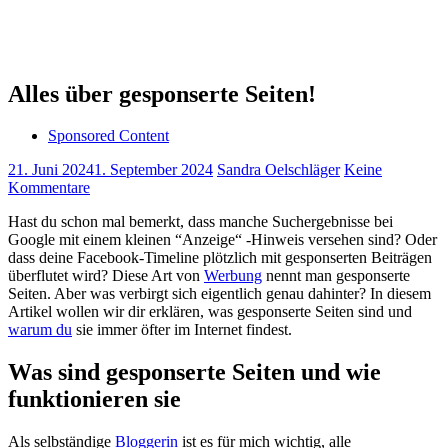
Alles über gesponserte Seiten!
Sponsored Content
21. Juni 2024
1. September 2024
Sandra Oelschläger
Keine
Kommentare
Hast du schon mal⁣ bemerkt,⁣ dass⁤ manche Suchergebnisse bei⁢
Google mit einem kleinen ‌“Anzeige“ -Hinweis versehen sind? Oder
dass‍ deine Facebook-Timeline⁤ plötzlich mit gesponserten Beiträgen
überflutet⁢ wird? ‍Diese Art ⁤von⁢
Werbung
​ nennt man gesponserte
⁢Seiten. Aber was verbirgt sich‌ eigentlich genau ⁤dahinter? In diesem
‍Artikel ‌wollen wir dir erklären, was gesponserte Seiten sind und ​
warum du
sie ​immer öfter ​im ⁤Internet findest.
Was sind gesponserte‍ Seiten und ⁤wie
funktionieren sie
Als selbständige
Bloggerin
ist es für‍ mich‍ wichtig, alle