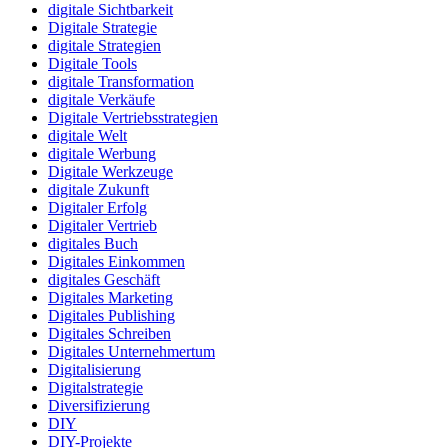
digitale Sichtbarkeit
Digitale Strategie
digitale Strategien
Digitale Tools
digitale Transformation
digitale Verkäufe
Digitale Vertriebsstrategien
digitale Welt
digitale Werbung
Digitale Werkzeuge
digitale Zukunft
Digitaler Erfolg
Digitaler Vertrieb
digitales Buch
Digitales Einkommen
digitales Geschäft
Digitales Marketing
Digitales Publishing
Digitales Schreiben
Digitales Unternehmertum
Digitalisierung
Digitalstrategie
Diversifizierung
DIY
DIY-Projekte