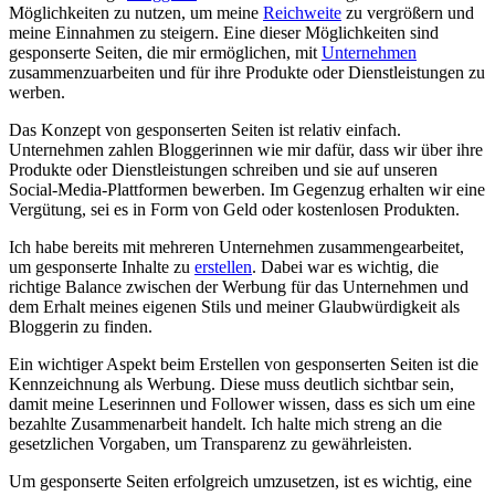
Möglichkeiten zu nutzen, ⁢um meine
Reichweite
zu ⁢vergrößern und
meine​ Einnahmen zu steigern. Eine⁢ dieser ⁤Möglichkeiten ⁢sind
gesponserte Seiten, die‌ mir ermöglichen,⁤ mit
Unternehmen
zusammenzuarbeiten und für ihre Produkte oder Dienstleistungen​ zu
werben.
Das Konzept von ​gesponserten ⁣Seiten ist relativ einfach.
Unternehmen zahlen Bloggerinnen wie⁢ mir dafür,​ dass wir über ihre
Produkte oder Dienstleistungen schreiben und sie auf⁣ unseren
Social-Media-Plattformen bewerben.‍ Im Gegenzug erhalten wir ​eine‍
Vergütung,⁢ sei⁣ es in Form⁣ von Geld oder kostenlosen⁣ Produkten.
Ich habe ⁣bereits mit⁤ mehreren Unternehmen zusammengearbeitet,
um gesponserte Inhalte zu​
erstellen
. Dabei ‍war es‍ wichtig, die
richtige Balance‌ zwischen⁢ der Werbung für das‍ Unternehmen ‍und
dem‍ Erhalt meines eigenen Stils und meiner Glaubwürdigkeit als⁢
Bloggerin zu finden.
Ein ⁢wichtiger Aspekt beim Erstellen von gesponserten ⁤Seiten ist die
Kennzeichnung als Werbung.‌ Diese muss​ deutlich sichtbar sein,
damit meine Leserinnen und⁤ Follower wissen, dass es sich um eine
⁤bezahlte‍ Zusammenarbeit handelt. Ich‍ halte mich streng an die
gesetzlichen‌ Vorgaben, um ⁢Transparenz zu gewährleisten.
Um ‌gesponserte Seiten erfolgreich ⁣umzusetzen, ist⁤ es wichtig, eine