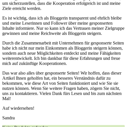
um sicherzustellen, dass die Kooperation erfolgreich ⁢ist ‍und‍ meine
Ziele⁣ erreicht werden.
Es ist wichtig, ⁢dass ‌ich als‌ Bloggerin⁤ transparent und ehrlich bleibe
‌und meine Leserinnen und Follower ⁣über meine gesponserten
Inhalte ‌informiere. Nur so kann⁤ ich das Vertrauen meiner Zielgruppe
gewinnen⁣ und meine Reichweite als Bloggerin steigern.
Durch‍ die Zusammenarbeit mit Unternehmen für gesponserte Seiten
‍habe ich nicht nur mein​ Einkommen als ⁤Bloggerin steigern ⁣können,​
sondern auch neue Möglichkeiten entdeckt und meine Fähigkeiten
⁢weiterentwickelt. Ich bin dankbar für diese Erfahrungen und freue
mich​ auf zukünftige Kooperationen.
Das ‌war also ⁤alles über gesponserte ⁤Seiten!⁤ Wir ​hoffen, dass dieser
Artikel Ihnen⁤ geholfen hat, ein‌ besseres Verständnis⁤ dafür ⁣zu
bekommen, wie diese ⁤Art von‍ Seiten funktioniert und wie Sie sie
nutzen⁣ können. Wenn Sie‌ weitere Fragen ‌haben, zögern Sie nicht,
uns zu ⁢kontaktieren.‌ Vielen Dank fürs ⁤Lesen und bis zum nächsten
Mal!
Auf wiedersehen!
Sandra