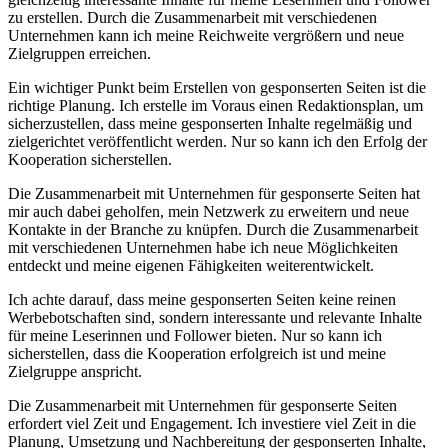
zu⁢ erstellen. Durch die Zusammenarbeit mit verschiedenen
Unternehmen​ kann ich meine Reichweite⁣ vergrößern⁢ und neue
Zielgruppen erreichen.
Ein wichtiger Punkt beim Erstellen von⁤ gesponserten Seiten ist die
richtige Planung. Ich erstelle im Voraus⁤ einen Redaktionsplan, um
sicherzustellen, ‍dass meine gesponserten Inhalte ⁤regelmäßig und
zielgerichtet veröffentlicht werden. Nur so kann ich ‍den​ Erfolg der
Kooperation sicherstellen.
Die‍ Zusammenarbeit mit ⁣Unternehmen für gesponserte Seiten hat​
mir auch ‍dabei geholfen,⁢ mein ‍Netzwerk zu ‌erweitern und⁢ neue
Kontakte in ⁣der‍ Branche zu knüpfen. Durch ‍die Zusammenarbeit
mit verschiedenen ⁢Unternehmen habe ich ​neue Möglichkeiten⁤
entdeckt⁤ und meine eigenen Fähigkeiten weiterentwickelt.
Ich achte darauf, dass meine gesponserten Seiten keine ‍reinen
Werbebotschaften sind, ‌sondern​ interessante und relevante‍ Inhalte
für meine‌ Leserinnen⁢ und Follower‍ bieten.⁤ Nur ⁤so kann ich
sicherstellen, dass ⁣die Kooperation erfolgreich ​ist ⁣und meine
‍Zielgruppe anspricht.
Die Zusammenarbeit⁣ mit Unternehmen für gesponserte⁢ Seiten
erfordert viel Zeit und Engagement. ⁣Ich ⁣investiere viel Zeit in ⁣die
Planung, Umsetzung und⁤ Nachbereitung der gesponserten⁢ Inhalte, ​