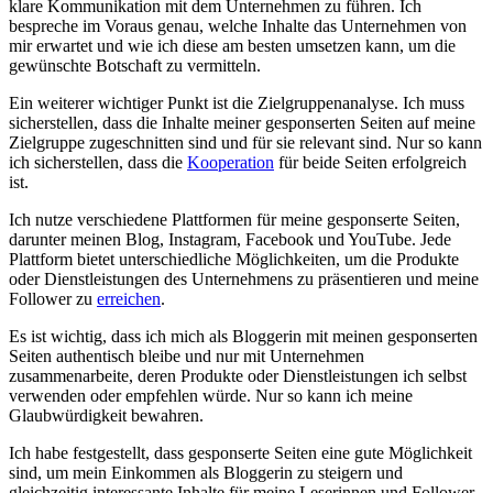
klare‍ Kommunikation mit dem Unternehmen zu⁤ führen.‍ Ich
bespreche im ‌Voraus ‍genau, ‍welche ⁤Inhalte‌ das Unternehmen von
⁣mir erwartet ​und wie ich diese am besten umsetzen⁢ kann, um die
gewünschte Botschaft zu ​vermitteln.
Ein weiterer wichtiger ‌Punkt ist die Zielgruppenanalyse. ⁢Ich muss‌
sicherstellen, dass die Inhalte ⁣meiner gesponserten Seiten​ auf meine ​
Zielgruppe‍ zugeschnitten sind und für sie ‍relevant sind. Nur so⁤ kann
ich ⁤sicherstellen,⁤ dass die
Kooperation
für beide Seiten erfolgreich
ist.
Ich nutze verschiedene Plattformen ⁣für meine gesponserte ⁤Seiten,
darunter meinen Blog, Instagram, Facebook und YouTube. Jede
⁤Plattform bietet ​unterschiedliche⁤ Möglichkeiten, um ​die ‍Produkte⁤
oder Dienstleistungen des ‌Unternehmens‍ zu präsentieren und meine
Follower zu
erreichen
.
Es ist wichtig, dass ich⁤ mich als⁤ Bloggerin mit ⁣meinen gesponserten
Seiten authentisch ‌bleibe⁢ und nur mit Unternehmen
zusammenarbeite, deren ‌Produkte oder Dienstleistungen ich selbst ​
verwenden oder⁢ empfehlen würde. Nur so kann ‌ich meine
Glaubwürdigkeit bewahren.
Ich ⁣habe festgestellt, dass gesponserte Seiten ⁤eine⁤ gute Möglichkeit
sind, um mein Einkommen als‌ Bloggerin zu‍ steigern und
gleichzeitig interessante Inhalte für meine Leserinnen und Follower