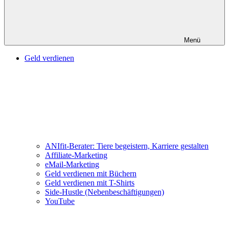
Menü
Geld verdienen
ANIfit-Berater: Tiere begeistern, Karriere gestalten
Affiliate-Marketing
eMail-Marketing
Geld verdienen mit Büchern
Geld verdienen mit T-Shirts
Side-Hustle (Nebenbeschäftigungen)
YouTube