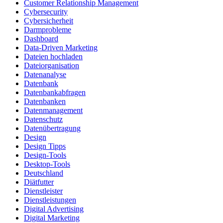
Customer Relationship Management
Cybersecurity
Cybersicherheit
Darmprobleme
Dashboard
Data-Driven Marketing
Dateien hochladen
Dateiorganisation
Datenanalyse
Datenbank
Datenbankabfragen
Datenbanken
Datenmanagement
Datenschutz
Datenübertragung
Design
Design Tipps
Design-Tools
Desktop-Tools
Deutschland
Diätfutter
Dienstleister
Dienstleistungen
Digital Advertising
Digital Marketing