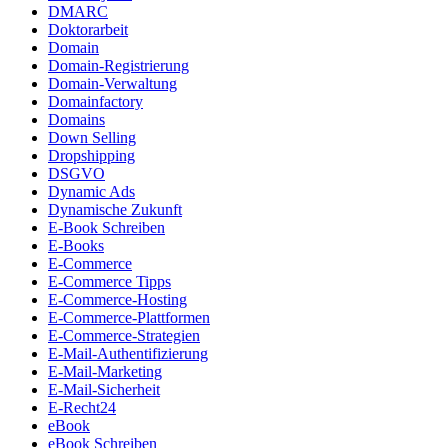
DMARC
Doktorarbeit
Domain
Domain-Registrierung
Domain-Verwaltung
Domainfactory
Domains
Down Selling
Dropshipping
DSGVO
Dynamic Ads
Dynamische Zukunft
E-Book Schreiben
E-Books
E-Commerce
E-Commerce Tipps
E-Commerce-Hosting
E-Commerce-Plattformen
E-Commerce-Strategien
E-Mail-Authentifizierung
E-Mail-Marketing
E-Mail-Sicherheit
E-Recht24
eBook
eBook Schreiben