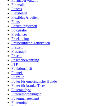
Finanzverwaltung
Firewalls
Fitness
Flexibilität
Flexibles Arbeiten
Fonts
Forschungsarbeit
Fotografie
Freelancer
Freelancing
Freiberufliche Tätigkeiten
Freizeit
Fressnapf
Frische
Frischebewahrung
FTP
Funktionalität
Funnels
Fußzeile
Futter für empfindliche Hunde
Futter für kranke Tiere
Futteranalyse
Futterempfehlungen
Futtermanagement
Futtermittel