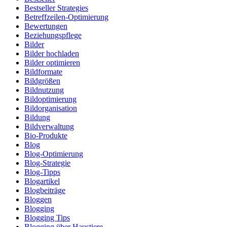
Bestseller Strategies
Betreffzeilen-Optimierung
Bewertungen
Beziehungspflege
Bilder
Bilder hochladen
Bilder optimieren
Bildformate
Bildgrößen
Bildnutzung
Bildoptimierung
Bildorganisation
Bildung
Bildverwaltung
Bio-Produkte
Blog
Blog-Optimierung
Blog-Strategie
Blog-Tipps
Blogartikel
Blogbeiträge
Bloggen
Blogging
Blogging Tips
Blogging über Haustiere