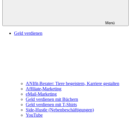
Menü
Geld verdienen
ANIfit-Berater: Tiere begeistern, Karriere gestalten
Affiliate-Marketing
eMail-Marketing
Geld verdienen mit Büchern
Geld verdienen mit T-Shirts
Side-Hustle (Nebenbeschäftigungen)
YouTube