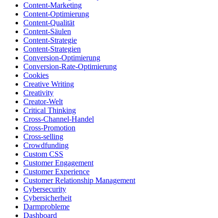
Content-Marketing
Content-Optimierung
Content-Qualität
Content-Säulen
Content-Strategie
Content-Strategien
Conversion-Optimierung
Conversion-Rate-Optimierung
Cookies
Creative Writing
Creativity
Creator-Welt
Critical Thinking
Cross-Channel-Handel
Cross-Promotion
Cross-selling
Crowdfunding
Custom CSS
Customer Engagement
Customer Experience
Customer Relationship Management
Cybersecurity
Cybersicherheit
Darmprobleme
Dashboard