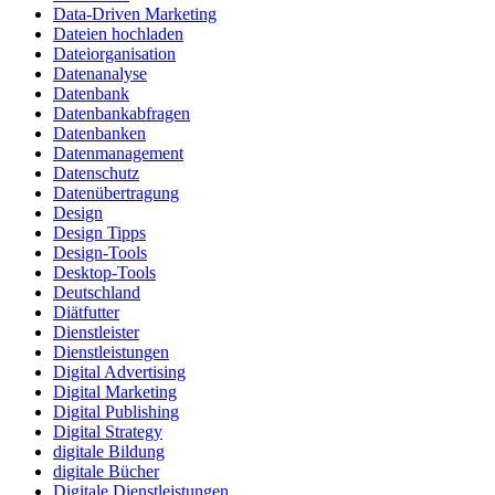
Data-Driven Marketing
Dateien hochladen
Dateiorganisation
Datenanalyse
Datenbank
Datenbankabfragen
Datenbanken
Datenmanagement
Datenschutz
Datenübertragung
Design
Design Tipps
Design-Tools
Desktop-Tools
Deutschland
Diätfutter
Dienstleister
Dienstleistungen
Digital Advertising
Digital Marketing
Digital Publishing
Digital Strategy
digitale Bildung
digitale Bücher
Digitale Dienstleistungen