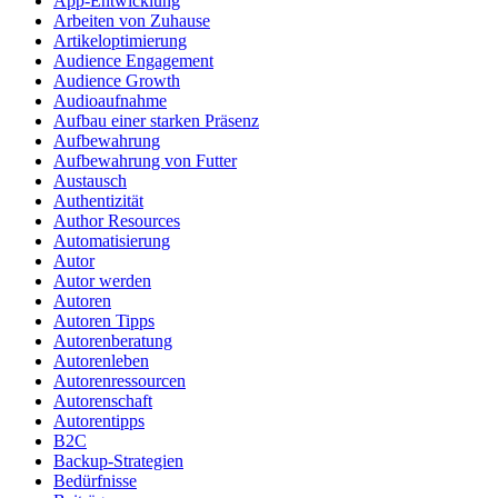
App-Entwicklung
Arbeiten von Zuhause
Artikeloptimierung
Audience Engagement
Audience Growth
Audioaufnahme
Aufbau einer starken Präsenz
Aufbewahrung
Aufbewahrung von Futter
Austausch
Authentizität
Author Resources
Automatisierung
Autor
Autor werden
Autoren
Autoren Tipps
Autorenberatung
Autorenleben
Autorenressourcen
Autorenschaft
Autorentipps
B2C
Backup-Strategien
Bedürfnisse