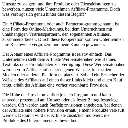
Umsatz zu steigern und ihre Produkte oder Dienstleistungen zu
bewerben, nutzen⁣ viele Unternehmen ​Affiliate-Programme. Doch
was verbirgt sich genau hinter diesem Begriff?
Ein Affiliate-Programm, oder auch Partnerprogramm genannt, ist⁢
eine Form des Online-Marketings, bei dem Unternehmen mit
unabhängigen Vertriebspartnern, den sogenannten Affiliates,
zusammenarbeiten. Durch diese ⁢Kooperation können Unternehmen
⁤ihre Reichweite vergrößern und neue Kunden gewinnen.
Der Ablauf eines Affiliate-Programms ist relativ einfach: Das
Unternehmen stellt dem Affiliate Werbematerialien wie Banner,
Textlinks oder Produktdaten zur Verfügung. Diese Werbematerialien
werden vom Affiliate auf seiner eigenen Website, in sozialen
Medien oder anderen Plattformen platziert. Sobald ein Besucher ⁣der
Website des‌ Affiliates auf‍ einen dieser Links klickt und einen ⁣Kauf
tätigt,⁢ erhält der Affiliate eine vorher vereinbarte Provision.
Die Höhe der Provision variiert je nach ​Programm und kann
entweder prozentual am⁣ Umsatz oder als fester Betrag festgelegt
werden. Oft werden‍ auch​ Staffelprovisionen angeboten, bei denen
der Affiliate eine höhere Provision​ erhält, je mehr Produkte verkauft
werden. Dadurch wird der Affiliate zusätzlich motiviert, die
Produkte des Unternehmens zu bewerben.