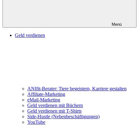
Menü
Geld verdienen
ANIfit-Berater: Tiere begeistern, Karriere gestalten
Affiliate-Marketing
eMail-Marketing
Geld verdienen mit Büchern
Geld verdienen mit T-Shirts
Side-Hustle (Nebenbeschäftigungen)
YouTube