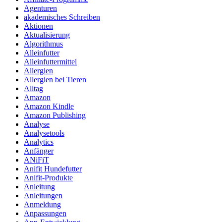
Agenturen
akademisches Schreiben
Aktionen
Aktualisierung
Algorithmus
Alleinfutter
Alleinfuttermittel
Allergien
Allergien bei Tieren
Alltag
Amazon
Amazon Kindle
Amazon Publishing
Analyse
Analysetools
Analytics
Anfänger
ANiFiT
Anifit Hundefutter
Anifit-Produkte
Anleitung
Anleitungen
Anmeldung
Anpassungen