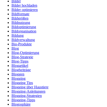
Bilder
Bilder hochladen
Bilder optimieren
Bildformate
Bildgrößen
Bildnutzung
Bildoptimierung
Bildorganisation
Bildung
Bildverwaltung
Bio-Produkte
Blog
Blog-Optimierung
Blog-Strategie
Blog-Tipps
Blogartikel
Blogbeiträge
Bloggen
Blogging
Blogging Tips
Blogging über Haustiere
Blogging-Anleitungen
Blogging-Strategien
Blogging-Tipps
Blogosphäre