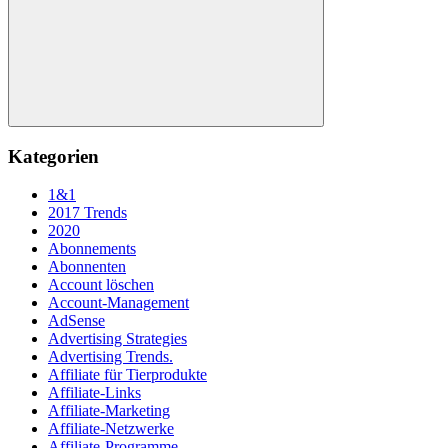
Suchen
Kategorien
1&1
2017 Trends
2020
Abonnements
Abonnenten
Account löschen
Account-Management
AdSense
Advertising Strategies
Advertising Trends.
Affiliate für Tierprodukte
Affiliate-Links
Affiliate-Marketing
Affiliate-Netzwerke
Affiliate-Programme